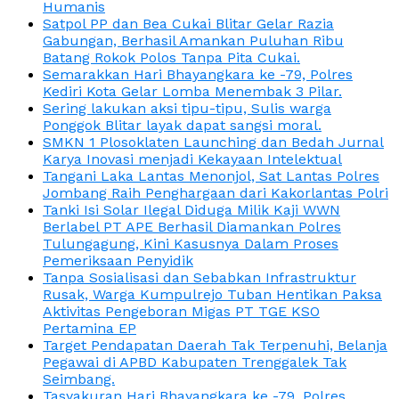
Humanis
Satpol PP dan Bea Cukai Blitar Gelar Razia
Gabungan, Berhasil Amankan Puluhan Ribu
Batang Rokok Polos Tanpa Pita Cukai.
Semarakkan Hari Bhayangkara ke -79, Polres
Kediri Kota Gelar Lomba Menembak 3 Pilar.
Sering lakukan aksi tipu-tipu, Sulis warga
Ponggok Blitar layak dapat sangsi moral.
SMKN 1 Plosoklaten Launching dan Bedah Jurnal
Karya Inovasi menjadi Kekayaan Intelektual
Tangani Laka Lantas Menonjol, Sat Lantas Polres
Jombang Raih Penghargaan dari Kakorlantas Polri
Tanki Isi Solar Ilegal Diduga Milik Kaji WWN
Berlabel PT APE Berhasil Diamankan Polres
Tulungagung, Kini Kasusnya Dalam Proses
Pemeriksaan Penyidik
Tanpa Sosialisasi dan Sebabkan Infrastruktur
Rusak, Warga Kumpulrejo Tuban Hentikan Paksa
Aktivitas Pengeboran Migas PT TGE KSO
Pertamina EP
Target Pendapatan Daerah Tak Terpenuhi, Belanja
Pegawai di APBD Kabupaten Trenggalek Tak
Seimbang.
Tasyakuran Hari Bhayangkara ke -79, Polres