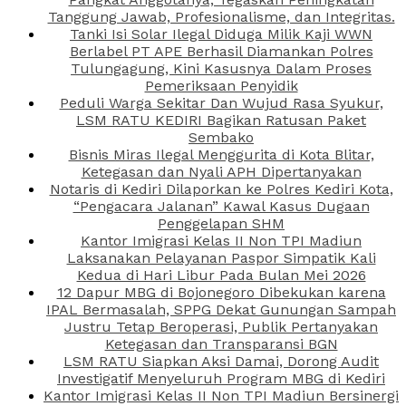
Tanggung Jawab, Profesionalisme, dan Integritas.
Tanki Isi Solar Ilegal Diduga Milik Kaji WWN
Berlabel PT APE Berhasil Diamankan Polres
Tulungagung, Kini Kasusnya Dalam Proses
Pemeriksaan Penyidik
Peduli Warga Sekitar Dan Wujud Rasa Syukur,
LSM RATU KEDIRI Bagikan Ratusan Paket
Sembako
Bisnis Miras Ilegal Menggurita di Kota Blitar,
Ketegasan dan Nyali APH Dipertanyakan
Notaris di Kediri Dilaporkan ke Polres Kediri Kota,
“Pengacara Jalanan” Kawal Kasus Dugaan
Penggelapan SHM
Kantor Imigrasi Kelas II Non TPI Madiun
Laksanakan Pelayanan Paspor Simpatik Kali
Kedua di Hari Libur Pada Bulan Mei 2026
12 Dapur MBG di Bojonegoro Dibekukan karena
IPAL Bermasalah, SPPG Dekat Gunungan Sampah
Justru Tetap Beroperasi, Publik Pertanyakan
Ketegasan dan Transparansi BGN
LSM RATU Siapkan Aksi Damai, Dorong Audit
Investigatif Menyeluruh Program MBG di Kediri
Kantor Imigrasi Kelas II Non TPI Madiun Bersinergi