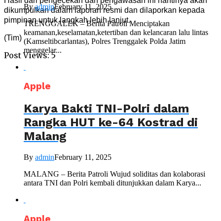
Hasil dari pengecekan dan pengawasan ini nantinya akan
By
admin
February 11, 2025
dikumpulkan dalam laporan resmi dan dilaporkan kepada
pimpinan untuk langkah lebih lanjut.
TRENGGALEK – Berita Patroli Menciptakan
keamanan,keselamatan,ketertiban dan kelancaran lalu lintas
(Tim)
(Kamseltibcarlantas), Polres Trenggalek Polda Jatim
menggelar...
Post Views:
5
Apple
Karya Bakti TNI-Polri dalam
Rangka HUT ke-64 Kostrad di
Malang
By
admin
February 11, 2025
MALANG – Berita Patroli Wujud soliditas dan kolaborasi
antara TNI dan Polri kembali ditunjukkan dalam Karya...
Apple