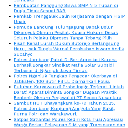
Pembuatan Panggung Siswa SMP N 5 Tuban di
Duga Tidak Sesuai RAB.
Pemkab Trenggalek Jalin Kerjasama dengan FISIP
Unair
Pemuda Bandung Tulungagung Babak Belur
Dikeroyok Oknum Pesilat, Kuasa Hukum Desak
Seluruh Pelaku Diproses Tanpa Tebang Pilih
Pisah Kenal Lurah Dukuh Sutorejo Berlangsung
Haru, Isak Tangis Warnai Perpisahan Isworo Andik
Sucahyo
Polres Jombang Patut Di Beri Apresiasi Karena
Berhasil Bongkar Sindikat Mafia Solar Subsidi
Terbesar di Nganjuk Jawa Timur.
Polres Nganjuk Tangkap Pengedar Okerbaya di
Jatikalen, 100 Butir Pil LL Diamankan Polisi.
Puluhan Karyawan di Probolinggo Terjerat ‘Lintah
Darat’, Aparat Diminta Bongkar Dugaan Praktik
Rentenir Oknum Pegawai di PT Secco Nusantara
Sambut HUT Bhayangkara ke-79 Tahun 2025,
Polres Jombang Kunjungi Anggota Yang Sakit,
Purna Polri dan Warakawuri.
Satpas Satlantas Polres Kediri Kota Tuai Apresiasi
Warga Berkat Pelayanan SIM yang Transparan dan