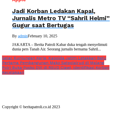
Jadi Korban Ledakan Kapal,
Jurnalis Metro TV “Sahril Helmi”
Gugur saat Bertugas
By
admin
February 10, 2025
JAKARTA – Berita Patroli Kabar duka tengah menyelimuti
dunia pers Tanah Air. Seorang jurnalis bernama Sahril...
Gelar Kunjungan Kerja, Kapolda Jatim Letakkan Batu
Pertama Pembangunan Mako Satpolairud di Malang
Polri Buka Posko DVI di RSUD Ciawi, Identifikasi Korban
Kecelakaan
Copyright © beritapatroli.co.id 2023