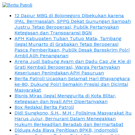
12 Dapur MBG di Bojonegoro Dibekukan karena
IPAL Bermasalah, SPPG Dekat Gunungan Sampah
Justru Tetap Beroperasi, Publik Pertanyakan
Ketegasan dan Transparansi BGN
APH Kabupaten Tuban Tutup Mata, Tambang
Ilegal Munarto di Grabakan Tetap Beroperasi
Pasca Pemberitaan, Publik Desak Bareskrim Polri
Ambil Alih Penanganan
Arena Judi Sabung Ayam dan Dadu Cap Jie Kie di
Grati Kembali Beroperasi, Warga Pertanyakan
Keseriusan Penindakan APH Pasuruan
Berita Patroli Ucapkan Selamat Hari Bhayangkara
ke-80, Dukung Polri Semakin Presisi dan Dicintai
Masyarakat
Bisnis Miras Ilegal Menggurita di Kota Blitar,
Ketegasan dan Nyali APH Dipertanyakan
Box Redaksi Berita Patroli
Didi Sungkono, S.H., M.H : Polisinya Masyarakat itu
Harus Jujur, Bernurani Dalam Menegakkan
Hukum Berkeadilan Beradab dan Bermartabat
Diduga Ada Biaya Penitipan BPKB, Indomobil