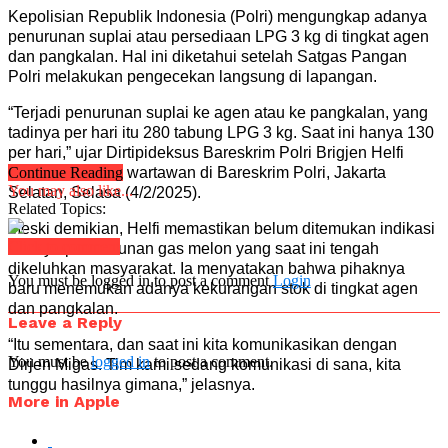
Kepolisian Republik Indonesia (Polri) mengungkap adanya
penurunan suplai atau persediaan LPG 3 kg di tingkat agen
dan pangkalan. Hal ini diketahui setelah Satgas Pangan
Polri melakukan pengecekan langsung di lapangan.
“Terjadi penurunan suplai ke agen atau ke pangkalan, yang
tadinya per hari itu 280 tabung LPG 3 kg. Saat ini hanya 130
per hari,” ujar Dirtipideksus Bareskrim Polri Brigjen Helfi
Assegaf kepada wartawan di Bareskrim Polri, Jakarta
Continue Reading
You may also like...
Selatan, Selasa (4/2/2025).
Related Topics:
Meski demikian, Helfi memastikan belum ditemukan indikasi
Click to comment
adanya penimbunan gas melon yang saat ini tengah
dikeluhkan masyarakat. Ia menyatakan bahwa pihaknya
You must be logged in to post a comment
Login
baru menemukan adanya kekurangan stok di tingkat agen
dan pangkalan.
Leave a Reply
“Itu sementara, dan saat ini kita komunikasikan dengan
You must be
logged in
to post a comment.
Dirjen Migas. Tim kami sedang komunikasi di sana, kita
tunggu hasilnya gimana,” jelasnya.
More in Apple