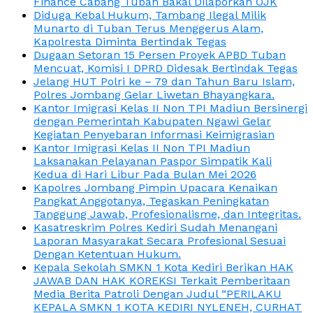
Finance Cabang Tuban Bakal Dilaporkan OJK
Diduga Kebal Hukum, Tambang Ilegal Milik
Munarto di Tuban Terus Menggerus Alam,
Kapolresta Diminta Bertindak Tegas
Dugaan Setoran 15 Persen Proyek APBD Tuban
Mencuat, Komisi I DPRD Didesak Bertindak Tegas
Jelang HUT Polri ke – 79 dan Tahun Baru Islam,
Polres Jombang Gelar Liwetan Bhayangkara.
Kantor Imigrasi Kelas II Non TPI Madiun Bersinergi
dengan Pemerintah Kabupaten Ngawi Gelar
Kegiatan Penyebaran Informasi Keimigrasian
Kantor Imigrasi Kelas II Non TPI Madiun
Laksanakan Pelayanan Paspor Simpatik Kali
Kedua di Hari Libur Pada Bulan Mei 2026
Kapolres Jombang Pimpin Upacara Kenaikan
Pangkat Anggotanya, Tegaskan Peningkatan
Tanggung Jawab, Profesionalisme, dan Integritas.
Kasatreskrim Polres Kediri Sudah Menangani
Laporan Masyarakat Secara Profesional Sesuai
Dengan Ketentuan Hukum.
Kepala Sekolah SMKN 1 Kota Kediri Berikan HAK
JAWAB DAN HAK KOREKSI Terkait Pemberitaan
Media Berita Patroli Dengan Judul “PERILAKU
KEPALA SMKN 1 KOTA KEDIRI NYLENEH, CURHAT