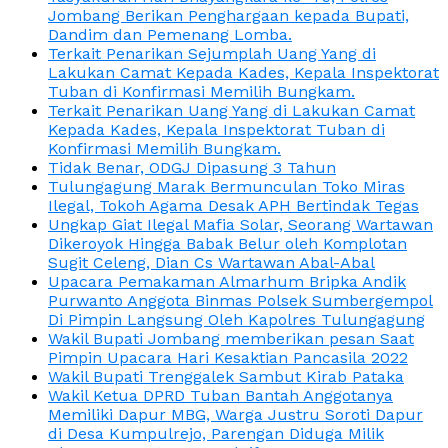
Jombang Berikan Penghargaan kepada Bupati,
Dandim dan Pemenang Lomba.
Terkait Penarikan Sejumplah Uang Yang di
Lakukan Camat Kepada Kades, Kepala Inspektorat
Tuban di Konfirmasi Memilih Bungkam.
Terkait Penarikan Uang Yang di Lakukan Camat
Kepada Kades, Kepala Inspektorat Tuban di
Konfirmasi Memilih Bungkam.
Tidak Benar, ODGJ Dipasung 3 Tahun
Tulungagung Marak Bermunculan Toko Miras
Ilegal, Tokoh Agama Desak APH Bertindak Tegas
Ungkap Giat Ilegal Mafia Solar, Seorang Wartawan
Dikeroyok Hingga Babak Belur oleh Komplotan
Sugit Celeng, Dian Cs Wartawan Abal-Abal
Upacara Pemakaman Almarhum Bripka Andik
Purwanto Anggota Binmas Polsek Sumbergempol
Di Pimpin Langsung Oleh Kapolres Tulungagung
Wakil Bupati Jombang memberikan pesan Saat
Pimpin Upacara Hari Kesaktian Pancasila 2022
Wakil Bupati Trenggalek Sambut Kirab Pataka
Wakil Ketua DPRD Tuban Bantah Anggotanya
Memiliki Dapur MBG, Warga Justru Soroti Dapur
di Desa Kumpulrejo, Parengan Diduga Milik