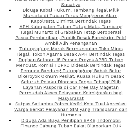
Sucahyo
Diduga Kebal Hukum, Tambang Ilegal Milik
Munarto di Tuban Terus Menggerus Alam,
Kapolresta Diminta Bertindak Tegas
APH Kabupaten Tuban Tutup Mata, Tambang
Ilegal Munarto di Grabakan Tetap Beroperasi
Pasca Pemberitaan, Publik Desak Bareskrim Polri
Ambil Alih Penanganan
Tulungagung Marak Bermunculan Toko Miras
Ilegal, Tokoh Agama Desak APH Bertindak Tegas
Dugaan Setoran 15 Persen Proyek APBD Tuban
Mencuat, Komisi I DPRD Didesak Bertindak Tegas
Pemuda Bandung Tulungagung Babak Belur
Dikeroyok Oknum Pesilat, Kuasa Hukum Desak
Seluruh Pelaku Diproses Tanpa Tebang Pilih
Layanan Pasporia di Car Free Day Magetan
Permudah Akses Pelayanan Keimigrasian bagi
Masyarakat
Satpas Satlantas Polres Kediri Kota Tuai Apresiasi
Warga Berkat Pelayanan SIM yang Transparan dan
Humanis
Diduga Ada Biaya Penitipan BPKB, Indomobil
Finance Cabang Tuban Bakal Dilaporkan OJK