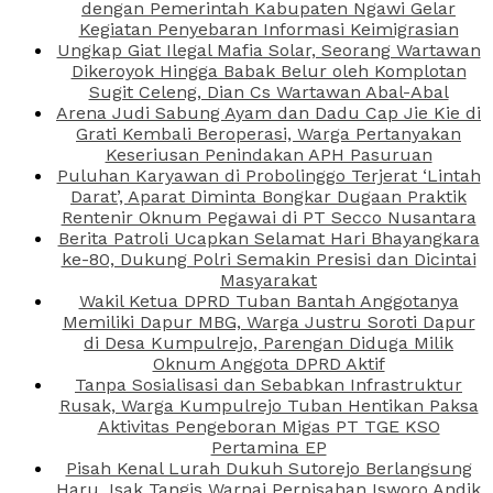
dengan Pemerintah Kabupaten Ngawi Gelar
Kegiatan Penyebaran Informasi Keimigrasian
Ungkap Giat Ilegal Mafia Solar, Seorang Wartawan
Dikeroyok Hingga Babak Belur oleh Komplotan
Sugit Celeng, Dian Cs Wartawan Abal-Abal
Arena Judi Sabung Ayam dan Dadu Cap Jie Kie di
Grati Kembali Beroperasi, Warga Pertanyakan
Keseriusan Penindakan APH Pasuruan
Puluhan Karyawan di Probolinggo Terjerat ‘Lintah
Darat’, Aparat Diminta Bongkar Dugaan Praktik
Rentenir Oknum Pegawai di PT Secco Nusantara
Berita Patroli Ucapkan Selamat Hari Bhayangkara
ke-80, Dukung Polri Semakin Presisi dan Dicintai
Masyarakat
Wakil Ketua DPRD Tuban Bantah Anggotanya
Memiliki Dapur MBG, Warga Justru Soroti Dapur
di Desa Kumpulrejo, Parengan Diduga Milik
Oknum Anggota DPRD Aktif
Tanpa Sosialisasi dan Sebabkan Infrastruktur
Rusak, Warga Kumpulrejo Tuban Hentikan Paksa
Aktivitas Pengeboran Migas PT TGE KSO
Pertamina EP
Pisah Kenal Lurah Dukuh Sutorejo Berlangsung
Haru, Isak Tangis Warnai Perpisahan Isworo Andik