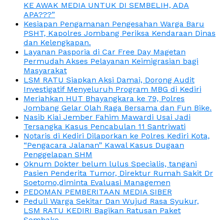
KE AWAK MEDIA UNTUK DI SEMBELIH, ADA
APA???”
Kesiapan Pengamanan Pengesahan Warga Baru
PSHT, Kapolres Jombang Periksa Kendaraan Dinas
dan Kelengkapan.
Layanan Pasporia di Car Free Day Magetan
Permudah Akses Pelayanan Keimigrasian bagi
Masyarakat
LSM RATU Siapkan Aksi Damai, Dorong Audit
Investigatif Menyeluruh Program MBG di Kediri
Meriahkan HUT Bhayangkara ke 79, Polres
Jombang Gelar Olah Raga Bersama dan Fun Bike.
Nasib Kiai Jember Fahim Mawardi Usai Jadi
Tersangka Kasus Pencabulan 11 Santriwati
Notaris di Kediri Dilaporkan ke Polres Kediri Kota,
“Pengacara Jalanan” Kawal Kasus Dugaan
Penggelapan SHM
Oknum Dokter belum lulus Specialis, tangani
Pasien Penderita Tumor, Direktur Rumah Sakit Dr
Soetomo,diminta Evaluasi Managemen
PEDOMAN PEMBERITAAN MEDIA SIBER
Peduli Warga Sekitar Dan Wujud Rasa Syukur,
LSM RATU KEDIRI Bagikan Ratusan Paket
Sembako