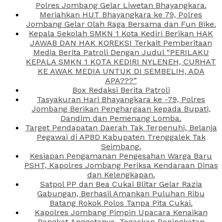
Polres Jombang Gelar Liwetan Bhayangkara.
Meriahkan HUT Bhayangkara ke 79, Polres
Jombang Gelar Olah Raga Bersama dan Fun Bike.
Kepala Sekolah SMKN 1 Kota Kediri Berikan HAK
JAWAB DAN HAK KOREKSI Terkait Pemberitaan
Media Berita Patroli Dengan Judul “PERILAKU
KEPALA SMKN 1 KOTA KEDIRI NYLENEH, CURHAT
KE AWAK MEDIA UNTUK DI SEMBELIH, ADA
APA???”
Box Redaksi Berita Patroli
Tasyakuran Hari Bhayangkara ke -79, Polres
Jombang Berikan Penghargaan kepada Bupati,
Dandim dan Pemenang Lomba.
Target Pendapatan Daerah Tak Terpenuhi, Belanja
Pegawai di APBD Kabupaten Trenggalek Tak
Seimbang.
Kesiapan Pengamanan Pengesahan Warga Baru
PSHT, Kapolres Jombang Periksa Kendaraan Dinas
dan Kelengkapan.
Satpol PP dan Bea Cukai Blitar Gelar Razia
Gabungan, Berhasil Amankan Puluhan Ribu
Batang Rokok Polos Tanpa Pita Cukai.
Kapolres Jombang Pimpin Upacara Kenaikan
Pangkat Anggotanya, Tegaskan Peningkatan