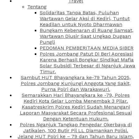
Travel
Tentang
Solidaritas Tanpa Batas, Puluhan
Wartawan Gelar Aksi di Kediri, Tuntut
Keadilan untuk Nyoto Dharmawan
Bungkam Kebenaran di Ruang Samsat,
Wartawan Diusir Saat Ungkap Dugaan
Pungli
PEDOMAN PEMBERITAAN MEDIA SIBER
Polres Jombang Patut Di Beri Apresiasi
Karena Berhasil Bongkar Sindikat Mafia
Solar Subsidi Terbesar di Nganjuk Jawa
Timur.
Sambut HUT Bhayangkara ke-79 Tahun 2025,
Polres Jombang Kunjungi Anggota Yang Sakit,
Purna Polri dan Warakawuri.
Semarakkan Hari Bhayangkara ke -79, Polres
Kediri Kota Gelar Lomba Menembak 3 Pilar.
Kasatreskrim Polres Kediri Sudah Menangani
Laporan Masyarakat Secara Profesional Sesuai
Dengan Ketentuan Hukum.
Polres Nganjuk Tangkap Pengedar Okerbaya di
Jatikalen, 100 Butir Pil LL Diamankan Polisi.
Jelang HUT Polri ke – 79 dan Tahun Baru Islam,