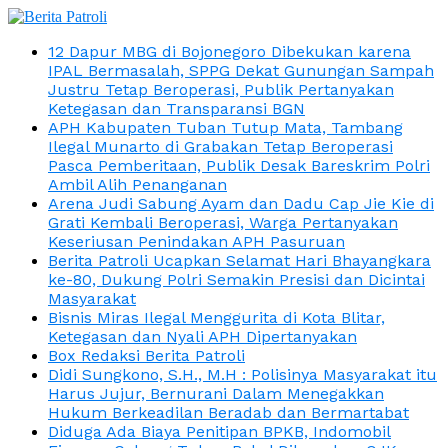
12 Dapur MBG di Bojonegoro Dibekukan karena
IPAL Bermasalah, SPPG Dekat Gunungan Sampah
Justru Tetap Beroperasi, Publik Pertanyakan
Ketegasan dan Transparansi BGN
APH Kabupaten Tuban Tutup Mata, Tambang
Ilegal Munarto di Grabakan Tetap Beroperasi
Pasca Pemberitaan, Publik Desak Bareskrim Polri
Ambil Alih Penanganan
Arena Judi Sabung Ayam dan Dadu Cap Jie Kie di
Grati Kembali Beroperasi, Warga Pertanyakan
Keseriusan Penindakan APH Pasuruan
Berita Patroli Ucapkan Selamat Hari Bhayangkara
ke-80, Dukung Polri Semakin Presisi dan Dicintai
Masyarakat
Bisnis Miras Ilegal Menggurita di Kota Blitar,
Ketegasan dan Nyali APH Dipertanyakan
Box Redaksi Berita Patroli
Didi Sungkono, S.H., M.H : Polisinya Masyarakat itu
Harus Jujur, Bernurani Dalam Menegakkan
Hukum Berkeadilan Beradab dan Bermartabat
Diduga Ada Biaya Penitipan BPKB, Indomobil