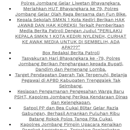
Polres Jombang Gelar Liwetan Bhayangkara.
Meriahkan HUT Bhayangkara ke 79, Polres
Jombang Gelar Olah Raga Bersama dan Fun Bike.
Kepala Sekolah SMKN 1 Kota Kediri Berikan HAK
JAWAB DAN HAK KOREKSI Terkait Pemberitaan
Media Berita Patroli Dengan Judul “PERILAKU
KEPALA SMKN 1 KOTA KEDIRI NYLENEH, CURHAT
KE AWAK MEDIA UNTUK DI SEMBELIH, ADA
APA???”
Box Redaksi Berita Patroli
Tasyakuran Hari Bhayangkara ke -79, Polres
Jombang Berikan Penghargaan kepada Bupati,
Dandim dan Pemenang Lomba.
Target Pendapatan Daerah Tak Terpenuhi, Belanja
Pegawai di APBD Kabupaten Trenggalek Tak
Seimbang.
Kesiapan Pengamanan Pengesahan Warga Baru
PSHT, Kapolres Jombang Periksa Kendaraan Dinas
dan Kelengkapan.
Satpol PP dan Bea Cukai Blitar Gelar Razia
Gabungan, Berhasil Amankan Puluhan Ribu
Batang Rokok Polos Tanpa Pita Cukai.
Kapolres Jombang Pimpin Upacara Kenaikan
Pangkat Anggotanya, Tegaskan Peningkatan