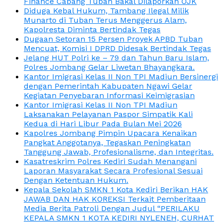
Finance Cabang Tuban Bakal Dilaporkan OJK
Diduga Kebal Hukum, Tambang Ilegal Milik
Munarto di Tuban Terus Menggerus Alam,
Kapolresta Diminta Bertindak Tegas
Dugaan Setoran 15 Persen Proyek APBD Tuban
Mencuat, Komisi I DPRD Didesak Bertindak Tegas
Jelang HUT Polri ke – 79 dan Tahun Baru Islam,
Polres Jombang Gelar Liwetan Bhayangkara.
Kantor Imigrasi Kelas II Non TPI Madiun Bersinergi
dengan Pemerintah Kabupaten Ngawi Gelar
Kegiatan Penyebaran Informasi Keimigrasian
Kantor Imigrasi Kelas II Non TPI Madiun
Laksanakan Pelayanan Paspor Simpatik Kali
Kedua di Hari Libur Pada Bulan Mei 2026
Kapolres Jombang Pimpin Upacara Kenaikan
Pangkat Anggotanya, Tegaskan Peningkatan
Tanggung Jawab, Profesionalisme, dan Integritas.
Kasatreskrim Polres Kediri Sudah Menangani
Laporan Masyarakat Secara Profesional Sesuai
Dengan Ketentuan Hukum.
Kepala Sekolah SMKN 1 Kota Kediri Berikan HAK
JAWAB DAN HAK KOREKSI Terkait Pemberitaan
Media Berita Patroli Dengan Judul “PERILAKU
KEPALA SMKN 1 KOTA KEDIRI NYLENEH, CURHAT