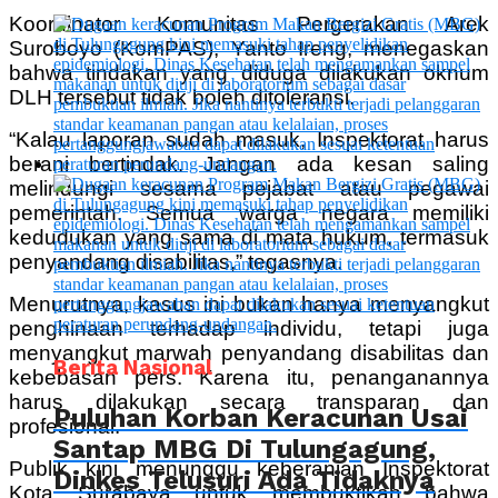
Koordinator Komunitas Pergerakan Arek
Suroboyo (KomPAS), Yanto Ireng, menegaskan
bahwa tindakan yang diduga dilakukan oknum
DLH tersebut tidak boleh ditoleransi.
“Kalau laporan sudah masuk, Inspektorat harus
berani bertindak. Jangan ada kesan saling
melindungi sesama pejabat atau pegawai
pemerintah. Semua warga negara memiliki
kedudukan yang sama di mata hukum, termasuk
penyandang disabilitas,” tegasnya.
Menurutnya, kasus ini bukan hanya menyangkut
penghinaan terhadap individu, tetapi juga
menyangkut marwah penyandang disabilitas dan
Berita Nasional
kebebasan pers. Karena itu, penanganannya
harus dilakukan secara transparan dan
Puluhan Korban Keracunan Usai
profesional.
Santap MBG Di Tulungagung,
Publik kini menunggu keberanian Inspektorat
Dinkes Telusuri Ada Tidaknya
Kota Surabaya untuk membuktikan bahwa