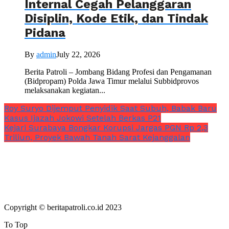
Internal Cegah Pelanggaran
Disiplin, Kode Etik, dan Tindak
Pidana
By
admin
July 22, 2026
Berita Patroli – Jombang Bidang Profesi dan Pengamanan
(Bidpropam) Polda Jawa Timur melalui Subbidprovos
melaksanakan kegiatan...
Roy Suryo Dijemput Penyidik Saat Subuh, Babak Baru
Kasus Ijazah Jokowi Setelah Berkas P21
Kejari Surabaya Bongkar Korupsi Jargas PGN Rp 2,3
Triliun, Proyek Bawah Tanah Sarat Kejanggalan
Copyright © beritapatroli.co.id 2023
To Top