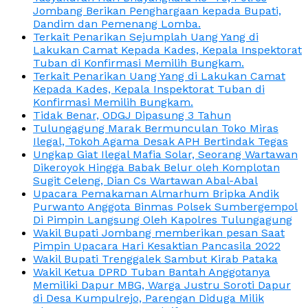
Jombang Berikan Penghargaan kepada Bupati,
Dandim dan Pemenang Lomba.
Terkait Penarikan Sejumplah Uang Yang di
Lakukan Camat Kepada Kades, Kepala Inspektorat
Tuban di Konfirmasi Memilih Bungkam.
Terkait Penarikan Uang Yang di Lakukan Camat
Kepada Kades, Kepala Inspektorat Tuban di
Konfirmasi Memilih Bungkam.
Tidak Benar, ODGJ Dipasung 3 Tahun
Tulungagung Marak Bermunculan Toko Miras
Ilegal, Tokoh Agama Desak APH Bertindak Tegas
Ungkap Giat Ilegal Mafia Solar, Seorang Wartawan
Dikeroyok Hingga Babak Belur oleh Komplotan
Sugit Celeng, Dian Cs Wartawan Abal-Abal
Upacara Pemakaman Almarhum Bripka Andik
Purwanto Anggota Binmas Polsek Sumbergempol
Di Pimpin Langsung Oleh Kapolres Tulungagung
Wakil Bupati Jombang memberikan pesan Saat
Pimpin Upacara Hari Kesaktian Pancasila 2022
Wakil Bupati Trenggalek Sambut Kirab Pataka
Wakil Ketua DPRD Tuban Bantah Anggotanya
Memiliki Dapur MBG, Warga Justru Soroti Dapur
di Desa Kumpulrejo, Parengan Diduga Milik