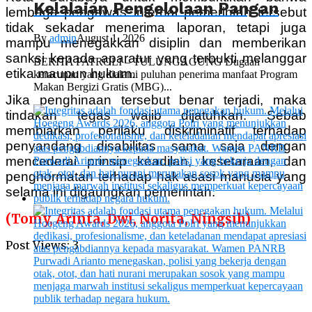
Kelalaian Pengelolaan Pangan
lembaga pengawas internal pemerintah tersebut
tidak sekadar menerima laporan, tetapi juga
By
admin
August 1, 2026
mampu menegakkan disiplin dan memberikan
sanksi kepada aparatur yang terbukti melanggar
BERITA PATROLI – TULUNGAGUNG Dugaan
etika maupun hukum.
keracunan yang dialami puluhan penerima manfaat Program
Makan Bergizi Gratis (MBG)...
Jika penghinaan tersebut benar terjadi, maka
tindakan tegas wajib dijatuhkan. Sebab
membiarkan perilaku diskriminatif terhadap
penyandang disabilitas sama saja dengan
mencederai prinsip keadilan, kesetaraan, dan
penghormatan terhadap hak asasi manusia yang
selama ini digaungkan pemerintah.
(Tomy, Arinta, Dwi, Norita, Ningsih)
Post Views:
3