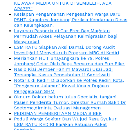
KE AWAK MEDIA UNTUK DI SEMBELIH, ADA
APA???”
Kesiapan Pengamanan Pengesahan Warga Baru
PSHT, Kapolres Jombang Periksa Kendaraan Dinas
dan Kelengkapan.
Layanan Pasporia di Car Free Day Magetan
Permudah Akses Pelayanan Keimigrasian bagi
Masyarakat
LSM RATU Siapkan Aksi Damai, Dorong Audit
Investigatif Menyeluruh Program MBG di Kediri
Meriahkan HUT Bhayangkara ke 79, Polres
Jombang Gelar Olah Raga Bersama dan Fun Bike.
Nasib Kiai Jember Fahim Mawardi Usai Jadi
Tersangka Kasus Pencabulan 11 Santriwati
Notaris di Kediri Dilaporkan ke Polres Kediri Kota,
“Pengacara Jalanan” Kawal Kasus Dugaan
Penggelapan SHM
Oknum Dokter belum lulus Specialis, tangani
Pasien Penderita Tumor, Direktur Rumah Sakit Dr
Soetomo,diminta Evaluasi Managemen
PEDOMAN PEMBERITAAN MEDIA SIBER
Peduli Warga Sekitar Dan Wujud Rasa Syukur,
LSM RATU KEDIRI Bagikan Ratusan Paket
Sembako