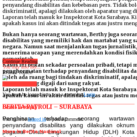
Bukan hanya seorang wartawan, Berthy juga seor
disabilitas yang memiliki hak dan martabat yang 
negara. Namun saat menjalankan tugas jurnalistik, 
menerima ucapan yang merendahkan kondisi fisi
pemerintah.
Continue Reading
Kasus ini bukan sekadar persoalan pribadi, tetapi
You may also like...
penghormatan terhadap penyandang disabilitas da
Related Topics:
boleh ada ruang bagi tindakan diskriminatif, apala
aparatur yang digaji dari uang rakyat.
Click to comment
Laporan telah masuk ke Inspektorat Kota Surabaya
You must be logged in to post a comment
Login
apakah kasus ini akan ditindak tegas atau justru 
BERITA PATROLI – SURABAYA
Leave a Reply
Penghinaan terhadap seorang wartawan
You must be
logged in
to post a comment.
penyandang disabilitas yang dilakukan oknum
More in Berita Nasional
pegawai Dinas Lingkungan Hidup (DLH) Kota