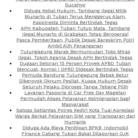
Sucahyo
Diduga Kebal Hukum, Tambang Ilegal Milik
Munarto di Tuban Terus Menggerus Alam,
Kapolresta Diminta Bertindak Tegas
APH Kabupaten Tuban Tutup Mata, Tambang
Ilegal Munarto di Grabakan Tetap Beroperasi
Pasca Pemberitaan, Publik Desak Bareskrim Polri
Ambil Alih Penanganan
Tulungagung Marak Bermunculan Toko Miras
Ilegal, Tokoh Agama Desak APH Bertindak Tegas
Dugaan Setoran 15 Persen Proyek APBD Tuban
Mencuat, Komisi I DPRD Didesak Bertindak Tegas
Pemuda Bandung Tulungagung Babak Belur
Dikeroyok Oknum Pesilat, Kuasa Hukum Desak
Seluruh Pelaku Diproses Tanpa Tebang Pilih
Layanan Pasporia di Car Free Day Magetan
Permudah Akses Pelayanan Keimigrasian bagi
Masyarakat
Satpas Satlantas Polres Kediri Kota Tuai Apresiasi
Warga Berkat Pelayanan SIM yang Transparan dan
Humanis
Diduga Ada Biaya Penitipan BPKB, Indomobil
Finance Cabang Tuban Bakal Dilaporkan OJK