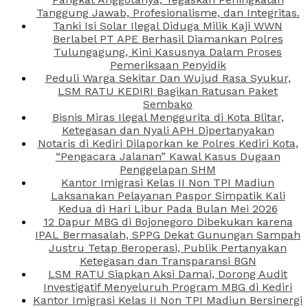
Tanggung Jawab, Profesionalisme, dan Integritas.
Tanki Isi Solar Ilegal Diduga Milik Kaji WWN
Berlabel PT APE Berhasil Diamankan Polres
Tulungagung, Kini Kasusnya Dalam Proses
Pemeriksaan Penyidik
Peduli Warga Sekitar Dan Wujud Rasa Syukur,
LSM RATU KEDIRI Bagikan Ratusan Paket
Sembako
Bisnis Miras Ilegal Menggurita di Kota Blitar,
Ketegasan dan Nyali APH Dipertanyakan
Notaris di Kediri Dilaporkan ke Polres Kediri Kota,
“Pengacara Jalanan” Kawal Kasus Dugaan
Penggelapan SHM
Kantor Imigrasi Kelas II Non TPI Madiun
Laksanakan Pelayanan Paspor Simpatik Kali
Kedua di Hari Libur Pada Bulan Mei 2026
12 Dapur MBG di Bojonegoro Dibekukan karena
IPAL Bermasalah, SPPG Dekat Gunungan Sampah
Justru Tetap Beroperasi, Publik Pertanyakan
Ketegasan dan Transparansi BGN
LSM RATU Siapkan Aksi Damai, Dorong Audit
Investigatif Menyeluruh Program MBG di Kediri
Kantor Imigrasi Kelas II Non TPI Madiun Bersinergi