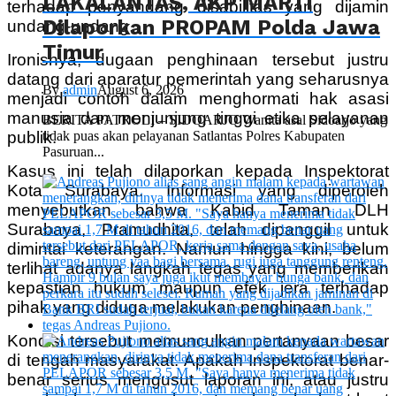
LAKALANTAS, AKP MARTI
terhadap penyandang disabilitas yang dijamin
Dilaporkan PROPAM Polda Jawa
undang-undang.
Timur
Ironisnya, dugaan penghinaan tersebut justru
datang dari aparatur pemerintah yang seharusnya
By
admin
August 6, 2026
menjadi contoh dalam menghormati hak asasi
manusia dan menjunjung tinggi etika pelayanan
BERITA PATROLI – SIDOARJO Wanita asal Sidoarjo yang
tidak puas akan pelayanan Satlantas Polres Kabupaten
publik.
Pasuruan...
Kasus ini telah dilaporkan kepada Inspektorat
Kota Surabaya. Informasi yang diperoleh
menyebutkan bahwa Kabid Taman DLH
Surabaya, Pramudhita, telah dipanggil untuk
dimintai keterangan. Namun hingga kini, belum
terlihat adanya langkah tegas yang memberikan
kepastian hukum maupun efek jera terhadap
pihak yang diduga melakukan penghinaan.
Kondisi tersebut memunculkan pertanyaan besar
di tengah masyarakat. Apakah Inspektorat benar-
benar serius mengusut laporan ini, atau justru