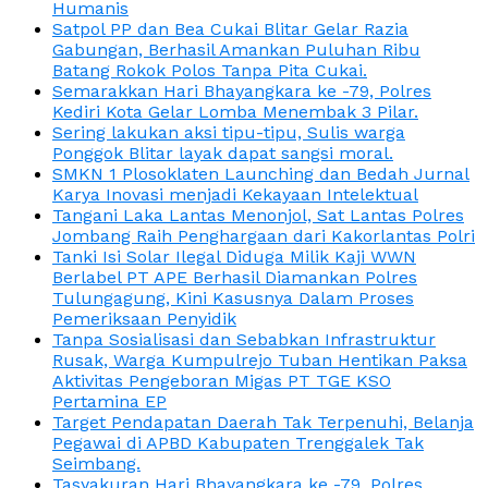
Humanis
Satpol PP dan Bea Cukai Blitar Gelar Razia
Gabungan, Berhasil Amankan Puluhan Ribu
Batang Rokok Polos Tanpa Pita Cukai.
Semarakkan Hari Bhayangkara ke -79, Polres
Kediri Kota Gelar Lomba Menembak 3 Pilar.
Sering lakukan aksi tipu-tipu, Sulis warga
Ponggok Blitar layak dapat sangsi moral.
SMKN 1 Plosoklaten Launching dan Bedah Jurnal
Karya Inovasi menjadi Kekayaan Intelektual
Tangani Laka Lantas Menonjol, Sat Lantas Polres
Jombang Raih Penghargaan dari Kakorlantas Polri
Tanki Isi Solar Ilegal Diduga Milik Kaji WWN
Berlabel PT APE Berhasil Diamankan Polres
Tulungagung, Kini Kasusnya Dalam Proses
Pemeriksaan Penyidik
Tanpa Sosialisasi dan Sebabkan Infrastruktur
Rusak, Warga Kumpulrejo Tuban Hentikan Paksa
Aktivitas Pengeboran Migas PT TGE KSO
Pertamina EP
Target Pendapatan Daerah Tak Terpenuhi, Belanja
Pegawai di APBD Kabupaten Trenggalek Tak
Seimbang.
Tasyakuran Hari Bhayangkara ke -79, Polres