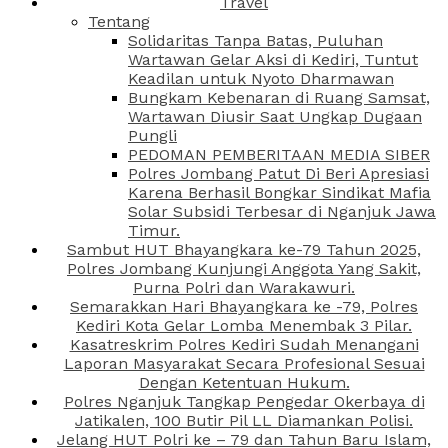
Travel
Tentang
Solidaritas Tanpa Batas, Puluhan
Wartawan Gelar Aksi di Kediri, Tuntut
Keadilan untuk Nyoto Dharmawan
Bungkam Kebenaran di Ruang Samsat,
Wartawan Diusir Saat Ungkap Dugaan
Pungli
PEDOMAN PEMBERITAAN MEDIA SIBER
Polres Jombang Patut Di Beri Apresiasi
Karena Berhasil Bongkar Sindikat Mafia
Solar Subsidi Terbesar di Nganjuk Jawa
Timur.
Sambut HUT Bhayangkara ke-79 Tahun 2025,
Polres Jombang Kunjungi Anggota Yang Sakit,
Purna Polri dan Warakawuri.
Semarakkan Hari Bhayangkara ke -79, Polres
Kediri Kota Gelar Lomba Menembak 3 Pilar.
Kasatreskrim Polres Kediri Sudah Menangani
Laporan Masyarakat Secara Profesional Sesuai
Dengan Ketentuan Hukum.
Polres Nganjuk Tangkap Pengedar Okerbaya di
Jatikalen, 100 Butir Pil LL Diamankan Polisi.
Jelang HUT Polri ke – 79 dan Tahun Baru Islam,