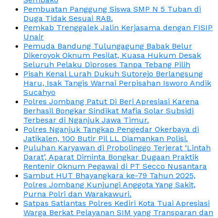
Pembuatan Panggung Siswa SMP N 5 Tuban di
Duga Tidak Sesuai RAB.
Pemkab Trenggalek Jalin Kerjasama dengan FISIP
Unair
Pemuda Bandung Tulungagung Babak Belur
Dikeroyok Oknum Pesilat, Kuasa Hukum Desak
Seluruh Pelaku Diproses Tanpa Tebang Pilih
Pisah Kenal Lurah Dukuh Sutorejo Berlangsung
Haru, Isak Tangis Warnai Perpisahan Isworo Andik
Sucahyo
Polres Jombang Patut Di Beri Apresiasi Karena
Berhasil Bongkar Sindikat Mafia Solar Subsidi
Terbesar di Nganjuk Jawa Timur.
Polres Nganjuk Tangkap Pengedar Okerbaya di
Jatikalen, 100 Butir Pil LL Diamankan Polisi.
Puluhan Karyawan di Probolinggo Terjerat ‘Lintah
Darat’, Aparat Diminta Bongkar Dugaan Praktik
Rentenir Oknum Pegawai di PT Secco Nusantara
Sambut HUT Bhayangkara ke-79 Tahun 2025,
Polres Jombang Kunjungi Anggota Yang Sakit,
Purna Polri dan Warakawuri.
Satpas Satlantas Polres Kediri Kota Tuai Apresiasi
Warga Berkat Pelayanan SIM yang Transparan dan