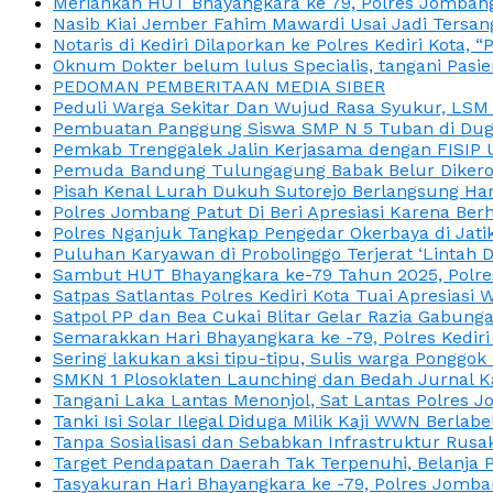
Meriahkan HUT Bhayangkara ke 79, Polres Jombang
Nasib Kiai Jember Fahim Mawardi Usai Jadi Tersan
Notaris di Kediri Dilaporkan ke Polres Kediri Kot
Oknum Dokter belum lulus Specialis, tangani Pasi
PEDOMAN PEMBERITAAN MEDIA SIBER
Peduli Warga Sekitar Dan Wujud Rasa Syukur, LS
Pembuatan Panggung Siswa SMP N 5 Tuban di Duga
Pemkab Trenggalek Jalin Kerjasama dengan FISIP 
Pemuda Bandung Tulungagung Babak Belur Dikeroy
Pisah Kenal Lurah Dukuh Sutorejo Berlangsung Har
Polres Jombang Patut Di Beri Apresiasi Karena Berh
Polres Nganjuk Tangkap Pengedar Okerbaya di Jatika
Puluhan Karyawan di Probolinggo Terjerat ‘Lintah 
Sambut HUT Bhayangkara ke-79 Tahun 2025, Polres
Satpas Satlantas Polres Kediri Kota Tuai Apresias
Satpol PP dan Bea Cukai Blitar Gelar Razia Gabung
Semarakkan Hari Bhayangkara ke -79, Polres Kedir
Sering lakukan aksi tipu-tipu, Sulis warga Ponggok 
SMKN 1 Plosoklaten Launching dan Bedah Jurnal Ka
Tangani Laka Lantas Menonjol, Sat Lantas Polres J
Tanki Isi Solar Ilegal Diduga Milik Kaji WWN Berl
Tanpa Sosialisasi dan Sebabkan Infrastruktur Rus
Target Pendapatan Daerah Tak Terpenuhi, Belanja
Tasyakuran Hari Bhayangkara ke -79, Polres Jom