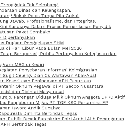
 Trenggalek Tak Seimbang.
daraan Dinas dan Kelengkapan.
atang Rokok Polos Tanpa Pita Cukai.
g Jawab, Profesionalisme, dan Integritas.
, Kini Kasusnya Dalam Proses Pemeriksaan Penyidik
Ratusan Paket Sembako
PH Dipertanyakan
Kasus Dugaan Penggelapan SHM
ua di Hari Libur Pada Bulan Mei 2026
etap Beroperasi, Publik Pertanyakan Ketegasan dan
ogram MBG di Kediri
Kegiatan Penyebaran Informasi Keimigrasian
n Sugit Celeng, Dian Cs Wartawan Abal-Abal
akan Keseriusan Penindakan APH Pasuruan
 Rentenir Oknum Pegawai di PT Secco Nusantara
esisi dan Dicintai Masyarakat
lrejo, Parengan Diduga Milik Oknum Anggota DPRD Aktif
vitas Pengeboran Migas PT TGE KSO Pertamina EP
sahan Isworo Andik Sucahyo
apolresta Diminta Bertindak Tegas
n, Publik Desak Bareskrim Polri Ambil Alih Penanganan
 APH Bertindak Tegas