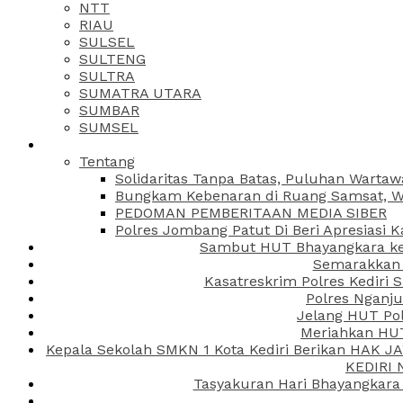
NTT
RIAU
SULSEL
SULTENG
SULTRA
SUMATRA UTARA
SUMBAR
SUMSEL
Tentang
Solidaritas Tanpa Batas, Puluhan Wartaw
Bungkam Kebenaran di Ruang Samsat, Wa
PEDOMAN PEMBERITAAN MEDIA SIBER
Polres Jombang Patut Di Beri Apresiasi K
Sambut HUT Bhayangkara ke-
Semarakkan H
Kasatreskrim Polres Kediri
Polres Nganju
Jelang HUT Pol
Meriahkan HUT
Kepala Sekolah SMKN 1 Kota Kediri Berikan HAK 
KEDIRI
Tasyakuran Hari Bhayangkara