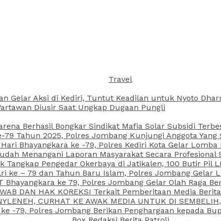
Travel
an Gelar Aksi di Kediri, Tuntut Keadilan untuk Nyoto Dh
rtawan Diusir Saat Ungkap Dugaan Pungli
arena Berhasil Bongkar Sindikat Mafia Solar Subsidi Terb
79 Tahun 2025, Polres Jombang Kunjungi Anggota Yang Sa
ari Bhayangkara ke -79, Polres Kediri Kota Gelar Lomba
 Sudah Menangani Laporan Masyarakat Secara Profesiona
k Tangkap Pengedar Okerbaya di Jatikalen, 100 Butir Pil L
ri ke – 79 dan Tahun Baru Islam, Polres Jombang Gelar 
 Bhayangkara ke 79, Polres Jombang Gelar Olah Raga Be
JAWAB DAN HAK KOREKSI Terkait Pemberitaan Media Beri
 NYLENEH, CURHAT KE AWAK MEDIA UNTUK DI SEMBELIH,
 ke -79, Polres Jombang Berikan Penghargaan kepada B
Box Redaksi Berita Patroli