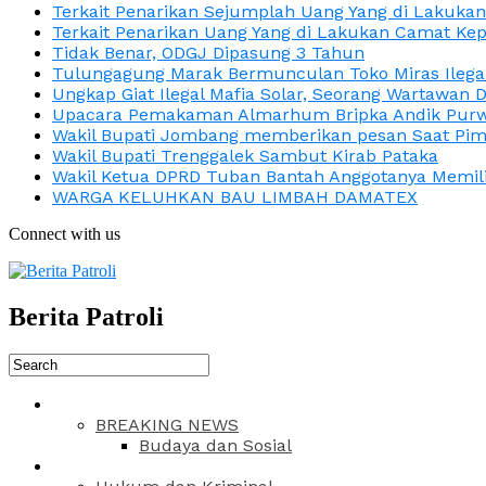
Terkait Penarikan Sejumplah Uang Yang di Lakuka
Terkait Penarikan Uang Yang di Lakukan Camat Kep
Tidak Benar, ODGJ Dipasung 3 Tahun
Tulungagung Marak Bermunculan Toko Miras Ilega
Ungkap Giat Ilegal Mafia Solar, Seorang Wartawan 
Upacara Pemakaman Almarhum Bripka Andik Purwa
Wakil Bupati Jombang memberikan pesan Saat Pimp
Wakil Bupati Trenggalek Sambut Kirab Pataka
Wakil Ketua DPRD Tuban Bantah Anggotanya Memili
WARGA KELUHKAN BAU LIMBAH DAMATEX
Connect with us
Berita Patroli
BREAKING NEWS
Budaya dan Sosial