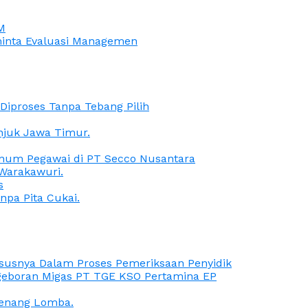
M
iminta Evaluasi Managemen
iproses Tanpa Tebang Pilih
anjuk Jawa Timur.
Oknum Pegawai di PT Secco Nusantara
Warakawuri.
s
npa Pita Cukai.
Kasusnya Dalam Proses Pemeriksaan Penyidik
ngeboran Migas PT TGE KSO Pertamina EP
menang Lomba.