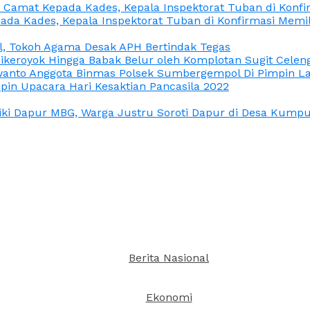
n Camat Kepada Kades, Kepala Inspektorat Tuban di Konf
ada Kades, Kepala Inspektorat Tuban di Konfirmasi Memi
l, Tokoh Agama Desak APH Bertindak Tegas
Dikeroyok Hingga Babak Belur oleh Komplotan Sugit Celen
nto Anggota Binmas Polsek Sumbergempol Di Pimpin La
in Upacara Hari Kesaktian Pancasila 2022
ki Dapur MBG, Warga Justru Soroti Dapur di Desa Kumpul
Berita Nasional
Ekonomi