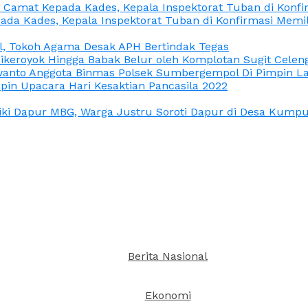
n Camat Kepada Kades, Kepala Inspektorat Tuban di Konf
ada Kades, Kepala Inspektorat Tuban di Konfirmasi Memi
l, Tokoh Agama Desak APH Bertindak Tegas
Dikeroyok Hingga Babak Belur oleh Komplotan Sugit Celen
nto Anggota Binmas Polsek Sumbergempol Di Pimpin La
in Upacara Hari Kesaktian Pancasila 2022
ki Dapur MBG, Warga Justru Soroti Dapur di Desa Kumpul
Berita Nasional
Ekonomi