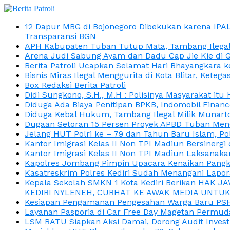
12 Dapur MBG di Bojonegoro Dibekukan karena IPA
Transparansi BGN
APH Kabupaten Tuban Tutup Mata, Tambang Ilegal M
Arena Judi Sabung Ayam dan Dadu Cap Jie Kie di 
Berita Patroli Ucapkan Selamat Hari Bhayangkara k
Bisnis Miras Ilegal Menggurita di Kota Blitar, Kete
Box Redaksi Berita Patroli
Didi Sungkono, S.H., M.H : Polisinya Masyarakat 
Diduga Ada Biaya Penitipan BPKB, Indomobil Finan
Diduga Kebal Hukum, Tambang Ilegal Milik Munarto
Dugaan Setoran 15 Persen Proyek APBD Tuban Menc
Jelang HUT Polri ke – 79 dan Tahun Baru Islam, P
Kantor Imigrasi Kelas II Non TPI Madiun Bersiner
Kantor Imigrasi Kelas II Non TPI Madiun Laksanaka
Kapolres Jombang Pimpin Upacara Kenaikan Pangkat
Kasatreskrim Polres Kediri Sudah Menangani Lapo
Kepala Sekolah SMKN 1 Kota Kediri Berikan HAK 
KEDIRI NYLENEH, CURHAT KE AWAK MEDIA UNTUK 
Kesiapan Pengamanan Pengesahan Warga Baru PSHT
Layanan Pasporia di Car Free Day Magetan Permud
LSM RATU Siapkan Aksi Damai, Dorong Audit Invest