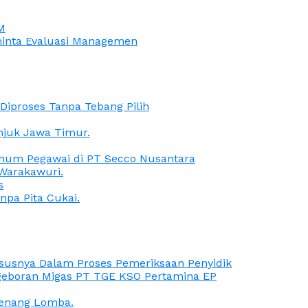
M
iminta Evaluasi Managemen
iproses Tanpa Tebang Pilih
anjuk Jawa Timur.
Oknum Pegawai di PT Secco Nusantara
Warakawuri.
s
npa Pita Cukai.
Kasusnya Dalam Proses Pemeriksaan Penyidik
ngeboran Migas PT TGE KSO Pertamina EP
menang Lomba.