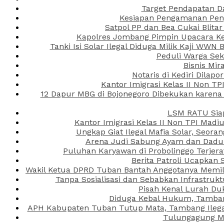
Target Pendapatan D
Kesiapan Pengamanan Peng
Satpol PP dan Bea Cukai Blita
Kapolres Jombang Pimpin Upacara Ken
Tanki Isi Solar Ilegal Diduga Milik Kaji WW
Peduli Warga Se
Bisnis Mir
Notaris di Kediri Dila
Kantor Imigrasi Kelas II Non T
12 Dapur MBG di Bojonegoro Dibekukan karena
LSM RATU Siap
Kantor Imigrasi Kelas II Non TPI Mad
Ungkap Giat Ilegal Mafia Solar, Seor
Arena Judi Sabung Ayam dan Dadu C
Puluhan Karyawan di Probolinggo Terjera
Berita Patroli Ucapkan 
Wakil Ketua DPRD Tuban Bantah Anggotanya Memili
Tanpa Sosialisasi dan Sebabkan Infrastru
Pisah Kenal Lurah Du
Diduga Kebal Hukum, Tambang
APH Kabupaten Tuban Tutup Mata, Tambang Ilegal 
Tulungagung Ma