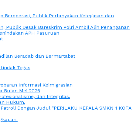
 Beroperasi, Publik Pertanyakan Ketegasan dan
, Publik Desak Bareskrim Polri Ambil Alih Penanganan
 Penindakan APH Pasuruan
at
eadilan Beradab dan Bermartabat
rtindak Tegas
yebaran Informasi Keimigrasian
da Bulan Mei 2026
esionalisme, dan Integritas.
uan Hukum.
a Patroli Dengan Judul “PERILAKU KEPALA SMKN 1 KOTA
gkapan.