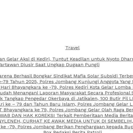
Travel
an Gelar Aksi di Kediri, Tuntut Keadilan untuk Nyoto Dh
rtawan Diusir Saat Ungkap Dugaan Pungli
arena Berhasil Bongkar Sindikat Mafia Solar Subsidi Terb
79 Tahun 2025, Polres Jombang Kunjungi Anggota Yang Sa
ari Bhayangkara ke -79, Polres Kediri Kota Gelar Lomba
 Sudah Menangani Laporan Masyarakat Secara Profesiona
k Tangkap Pengedar Okerbaya di Jatikalen, 100 Butir Pil L
ri ke – 79 dan Tahun Baru Islam, Polres Jombang Gelar 
 Bhayangkara ke 79, Polres Jombang Gelar Olah Raga Be
JAWAB DAN HAK KOREKSI Terkait Pemberitaan Media Beri
 NYLENEH, CURHAT KE AWAK MEDIA UNTUK DI SEMBELIH,
 ke -79, Polres Jombang Berikan Penghargaan kepada B
Box Redaksi Berita Patroli