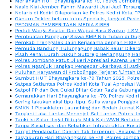
Meriahkan HUT Bhayangkara ke 79, Polres Jombang
Nasib Kiai Jember Fahim Mawardi Usai Jadi Tersan
Notaris di Kediri Dilaporkan ke Polres Kediri Kot
Oknum Dokter belum lulus Specialis, tangani Pasi
PEDOMAN PEMBERITAAN MEDIA SIBER
Peduli Warga Sekitar Dan Wujud Rasa Syukur, LS
Pembuatan Panggung Siswa SMP N 5 Tuban di Duga
Pemkab Trenggalek Jalin Kerjasama dengan FISIP 
Pemuda Bandung Tulungagung Babak Belur Dikeroy
Pisah Kenal Lurah Dukuh Sutorejo Berlangsung Har
Polres Jombang Patut Di Beri Apresiasi Karena Berh
Polres Nganjuk Tangkap Pengedar Okerbaya di Jatika
Puluhan Karyawan di Probolinggo Terjerat ‘Lintah 
Sambut HUT Bhayangkara ke-79 Tahun 2025, Polres
Satpas Satlantas Polres Kediri Kota Tuai Apresias
Satpol PP dan Bea Cukai Blitar Gelar Razia Gabung
Semarakkan Hari Bhayangkara ke -79, Polres Kedir
Sering lakukan aksi tipu-tipu, Sulis warga Ponggok 
SMKN 1 Plosoklaten Launching dan Bedah Jurnal Ka
Tangani Laka Lantas Menonjol, Sat Lantas Polres J
Tanki Isi Solar Ilegal Diduga Milik Kaji WWN Berl
Tanpa Sosialisasi dan Sebabkan Infrastruktur Rus
Target Pendapatan Daerah Tak Terpenuhi, Belanja
Tasyakuran Hari Bhayangkara ke -79, Polres Jom