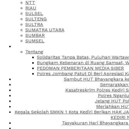
NTT
RIAU
SULSEL
SULTENG
SULTRA
SUMATRA UTARA
SUMBAR
SUMSEL
Tentang
Solidaritas Tanpa Batas, Puluhan Wartaw
Bungkam Kebenaran di Ruang Samsat, Wa
PEDOMAN PEMBERITAAN MEDIA SIBER
Polres Jombang Patut Di Beri Apresiasi K
Sambut HUT Bhayangkara ke-
Semarakkan H
Kasatreskrim Polres Kediri
Polres Nganju
Jelang HUT Pol
Meriahkan HUT
Kepala Sekolah SMKN 1 Kota Kediri Berikan HAK 
KEDIRI
Tasyakuran Hari Bhayangkara