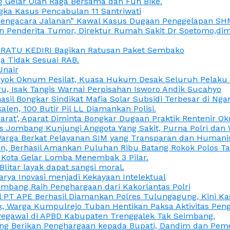
 Gelar Olah Raga Bersama dan Fun Bike.
gka Kasus Pencabulan 11 Santriwati
a, “Pengacara Jalanan” Kawal Kasus Dugaan Penggelapan SH
en Penderita Tumor, Direktur Rumah Sakit Dr Soetomo,d
M RATU KEDIRI Bagikan Ratusan Paket Sembako
 Tidak Sesuai RAB.
Unair
ok Oknum Pesilat, Kuasa Hukum Desak Seluruh Pelaku D
u, Isak Tangis Warnai Perpisahan Isworo Andik Sucahyo
asil Bongkar Sindikat Mafia Solar Subsidi Terbesar di Ng
len, 100 Butir Pil LL Diamankan Polisi.
Darat’, Aparat Diminta Bongkar Dugaan Praktik Rentenir 
 Jombang Kunjungi Anggota Yang Sakit, Purna Polri dan 
i Warga Berkat Pelayanan SIM yang Transparan dan Humani
an, Berhasil Amankan Puluhan Ribu Batang Rokok Polos Ta
i Kota Gelar Lomba Menembak 3 Pilar.
Blitar layak dapat sangsi moral.
rya Inovasi menjadi Kekayaan Intelektual
ombang Raih Penghargaan dari Kakorlantas Polri
abel PT APE Berhasil Diamankan Polres Tulungagung, Kini 
ak, Warga Kumpulrejo Tuban Hentikan Paksa Aktivitas Pe
 Pegawai di APBD Kabupaten Trenggalek Tak Seimbang.
bang Berikan Penghargaan kepada Bupati, Dandim dan Pe