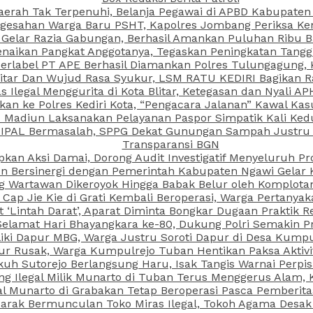
aerah Tak Terpenuhi, Belanja Pegawai di APBD Kabupaten
esahan Warga Baru PSHT, Kapolres Jombang Periksa Ken
r Gelar Razia Gabungan, Berhasil Amankan Puluhan Ribu B
aikan Pangkat Anggotanya, Tegaskan Peningkatan Tanggun
N Berlabel PT APE Berhasil Diamankan Polres Tulungagung
kitar Dan Wujud Rasa Syukur, LSM RATU KEDIRI Bagikan 
as Ilegal Menggurita di Kota Blitar, Ketegasan dan Nyali A
porkan ke Polres Kediri Kota, “Pengacara Jalanan” Kawal 
PI Madiun Laksanakan Pelayanan Paspor Simpatik Kali Ked
 IPAL Bermasalah, SPPG Dekat Gunungan Sampah Justru T
Transparansi BGN
kan Aksi Damai, Dorong Audit Investigatif Menyeluruh Pr
iun Bersinergi dengan Pemerintah Kabupaten Ngawi Gelar 
ang Wartawan Dikeroyok Hingga Babak Belur oleh Komplota
ap Jie Kie di Grati Kembali Beroperasi, Warga Pertany
t ‘Lintah Darat’, Aparat Diminta Bongkar Dugaan Praktik
Selamat Hari Bhayangkara ke-80, Dukung Polri Semakin Pr
ki Dapur MBG, Warga Justru Soroti Dapur di Desa Kumpu
ktur Rusak, Warga Kumpulrejo Tuban Hentikan Paksa Akti
kuh Sutorejo Berlangsung Haru, Isak Tangis Warnai Perpi
 Ilegal Milik Munarto di Tuban Terus Menggerus Alam, K
Munarto di Grabakan Tetap Beroperasi Pasca Pemberitaa
rak Bermunculan Toko Miras Ilegal, Tokoh Agama Desak