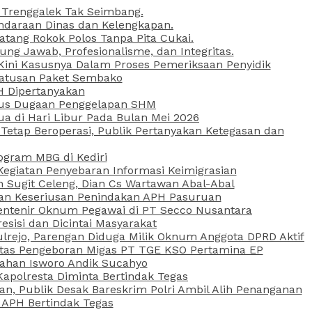
 Trenggalek Tak Seimbang.
daraan Dinas dan Kelengkapan.
atang Rokok Polos Tanpa Pita Cukai.
g Jawab, Profesionalisme, dan Integritas.
, Kini Kasusnya Dalam Proses Pemeriksaan Penyidik
Ratusan Paket Sembako
PH Dipertanyakan
Kasus Dugaan Penggelapan SHM
ua di Hari Libur Pada Bulan Mei 2026
etap Beroperasi, Publik Pertanyakan Ketegasan dan
ogram MBG di Kediri
Kegiatan Penyebaran Informasi Keimigrasian
n Sugit Celeng, Dian Cs Wartawan Abal-Abal
akan Keseriusan Penindakan APH Pasuruan
 Rentenir Oknum Pegawai di PT Secco Nusantara
esisi dan Dicintai Masyarakat
lrejo, Parengan Diduga Milik Oknum Anggota DPRD Aktif
vitas Pengeboran Migas PT TGE KSO Pertamina EP
sahan Isworo Andik Sucahyo
apolresta Diminta Bertindak Tegas
n, Publik Desak Bareskrim Polri Ambil Alih Penanganan
 APH Bertindak Tegas