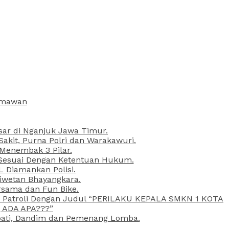
armawan
esar di Nganjuk Jawa Timur.
kit, Purna Polri dan Warakawuri.
 Menembak 3 Pilar.
l Sesuai Dengan Ketentuan Hukum.
L Diamankan Polisi.
Liwetan Bhayangkara.
rsama dan Fun Bike.
ta Patroli Dengan Judul “PERILAKU KEPALA SMKN 1 KOTA
 ADA APA???”
upati, Dandim dan Pemenang Lomba.