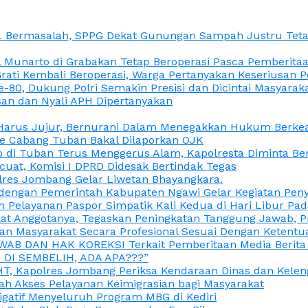
L Bermasalah, SPPG Dekat Gunungan Sampah Justru Tetap
unarto di Grabakan Tetap Beroperasi Pasca Pemberitaan
Grati Kembali Beroperasi, Warga Pertanyakan Keseriusan
e-80, Dukung Polri Semakin Presisi dan Dicintai Masyarak
gasan dan Nyali APH Dipertanyakan
itu Harus Jujur, Bernurani Dalam Menegakkan Hukum Berk
ce Cabang Tuban Bakal Dilaporkan OJK
 di Tuban Terus Menggerus Alam, Kapolresta Diminta Be
uat, Komisi I DPRD Didesak Bertindak Tegas
olres Jombang Gelar Liwetan Bhayangkara.
gi dengan Pemerintah Kabupaten Ngawi Gelar Kegiatan Pen
n Pelayanan Paspor Simpatik Kali Kedua di Hari Libur Pa
 Anggotanya, Tegaskan Peningkatan Tanggung Jawab, Prof
ran Masyarakat Secara Profesional Sesuai Dengan Ketent
JAWAB DAN HAK KOREKSI Terkait Pemberitaan Media Berit
DI SEMBELIH, ADA APA???”
, Kapolres Jombang Periksa Kendaraan Dinas dan Kelen
ah Akses Pelayanan Keimigrasian bagi Masyarakat
igatif Menyeluruh Program MBG di Kediri