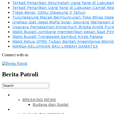
Terkait Penarikan Sejumplah Uang Yang di Lakuka
Terkait Penarikan Uang Yang di Lakukan Camat Kep
Tidak Benar, ODGJ Dipasung 3 Tahun
Tulungagung Marak Bermunculan Toko Miras Ilega
Ungkap Giat Ilegal Mafia Solar, Seorang Wartawan 
Upacara Pemakaman Almarhum Bripka Andik Purwa
Wakil Bupati Jombang memberikan pesan Saat Pimp
Wakil Bupati Trenggalek Sambut Kirab Pataka
Wakil Ketua DPRD Tuban Bantah Anggotanya Memili
WARGA KELUHKAN BAU LIMBAH DAMATEX
Connect with us
Berita Patroli
BREAKING NEWS
Budaya dan Sosial