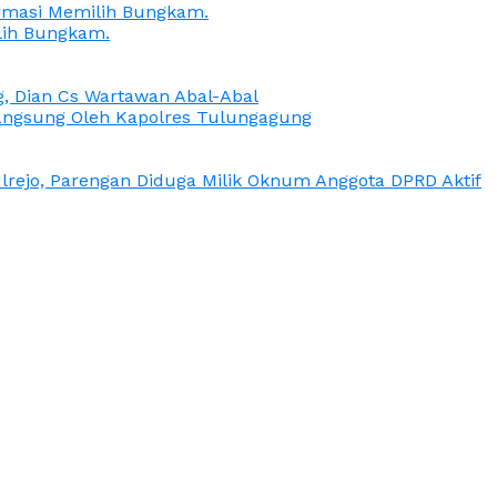
irmasi Memilih Bungkam.
lih Bungkam.
g, Dian Cs Wartawan Abal-Abal
ngsung Oleh Kapolres Tulungagung
rejo, Parengan Diduga Milik Oknum Anggota DPRD Aktif