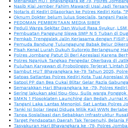
Meriahkan HUT Bhayangkara ke 79, Polres Jombang
Nasib Kiai Jember Fahim Mawardi Usai Jadi Tersan
Notaris di Kediri Dilaporkan ke Polres Kediri Kot
Oknum Dokter belum lulus Specialis, tangani Pasi
PEDOMAN PEMBERITAAN MEDIA SIBER
Peduli Warga Sekitar Dan Wujud Rasa Syukur, LS
Pembuatan Panggung Siswa SMP N 5 Tuban di Duga
Pemkab Trenggalek Jalin Kerjasama dengan FISIP 
Pemuda Bandung Tulungagung Babak Belur Dikeroy
Pisah Kenal Lurah Dukuh Sutorejo Berlangsung Har
Polres Jombang Patut Di Beri Apresiasi Karena Berh
Polres Nganjuk Tangkap Pengedar Okerbaya di Jatika
Puluhan Karyawan di Probolinggo Terjerat ‘Lintah 
Sambut HUT Bhayangkara ke-79 Tahun 2025, Polres
Satpas Satlantas Polres Kediri Kota Tuai Apresias
Satpol PP dan Bea Cukai Blitar Gelar Razia Gabung
Semarakkan Hari Bhayangkara ke -79, Polres Kedir
Sering lakukan aksi tipu-tipu, Sulis warga Ponggok 
SMKN 1 Plosoklaten Launching dan Bedah Jurnal Ka
Tangani Laka Lantas Menonjol, Sat Lantas Polres J
Tanki Isi Solar Ilegal Diduga Milik Kaji WWN Berl
Tanpa Sosialisasi dan Sebabkan Infrastruktur Rus
Target Pendapatan Daerah Tak Terpenuhi, Belanja
Tasyakuran Hari Bhayangkara ke -79, Polres Jom