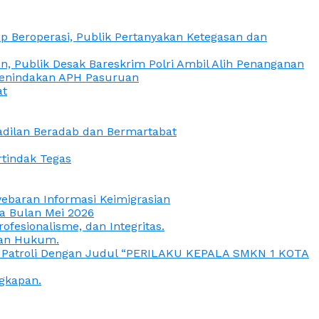
 Beroperasi, Publik Pertanyakan Ketegasan dan
, Publik Desak Bareskrim Polri Ambil Alih Penanganan
 Penindakan APH Pasuruan
at
eadilan Beradab dan Bermartabat
rtindak Tegas
yebaran Informasi Keimigrasian
da Bulan Mei 2026
esionalisme, dan Integritas.
uan Hukum.
a Patroli Dengan Judul “PERILAKU KEPALA SMKN 1 KOTA
gkapan.