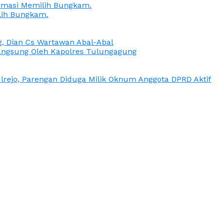
irmasi Memilih Bungkam.
lih Bungkam.
g, Dian Cs Wartawan Abal-Abal
ngsung Oleh Kapolres Tulungagung
rejo, Parengan Diduga Milik Oknum Anggota DPRD Aktif