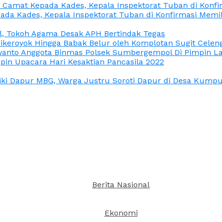
n Camat Kepada Kades, Kepala Inspektorat Tuban di Konf
ada Kades, Kepala Inspektorat Tuban di Konfirmasi Memi
l, Tokoh Agama Desak APH Bertindak Tegas
Dikeroyok Hingga Babak Belur oleh Komplotan Sugit Celen
nto Anggota Binmas Polsek Sumbergempol Di Pimpin La
in Upacara Hari Kesaktian Pancasila 2022
ki Dapur MBG, Warga Justru Soroti Dapur di Desa Kumpul
Berita Nasional
Ekonomi