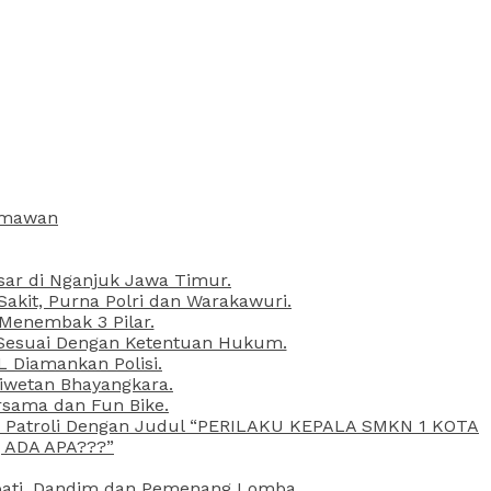
armawan
esar di Nganjuk Jawa Timur.
kit, Purna Polri dan Warakawuri.
 Menembak 3 Pilar.
l Sesuai Dengan Ketentuan Hukum.
L Diamankan Polisi.
Liwetan Bhayangkara.
rsama dan Fun Bike.
ta Patroli Dengan Judul “PERILAKU KEPALA SMKN 1 KOTA
 ADA APA???”
upati, Dandim dan Pemenang Lomba.