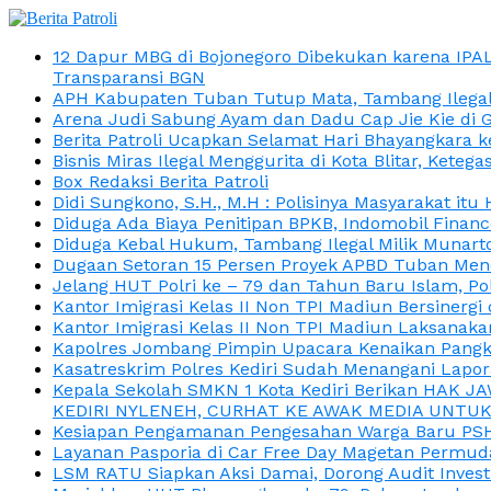
12 Dapur MBG di Bojonegoro Dibekukan karena IPA
Transparansi BGN
APH Kabupaten Tuban Tutup Mata, Tambang Ilegal M
Arena Judi Sabung Ayam dan Dadu Cap Jie Kie di 
Berita Patroli Ucapkan Selamat Hari Bhayangkara k
Bisnis Miras Ilegal Menggurita di Kota Blitar, Kete
Box Redaksi Berita Patroli
Didi Sungkono, S.H., M.H : Polisinya Masyarakat 
Diduga Ada Biaya Penitipan BPKB, Indomobil Finan
Diduga Kebal Hukum, Tambang Ilegal Milik Munarto
Dugaan Setoran 15 Persen Proyek APBD Tuban Menc
Jelang HUT Polri ke – 79 dan Tahun Baru Islam, P
Kantor Imigrasi Kelas II Non TPI Madiun Bersiner
Kantor Imigrasi Kelas II Non TPI Madiun Laksanaka
Kapolres Jombang Pimpin Upacara Kenaikan Pangkat
Kasatreskrim Polres Kediri Sudah Menangani Lapo
Kepala Sekolah SMKN 1 Kota Kediri Berikan HAK 
KEDIRI NYLENEH, CURHAT KE AWAK MEDIA UNTUK 
Kesiapan Pengamanan Pengesahan Warga Baru PSHT
Layanan Pasporia di Car Free Day Magetan Permud
LSM RATU Siapkan Aksi Damai, Dorong Audit Invest