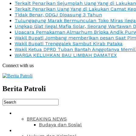
Terkait Penarikan Sejumplah Uang Yang di Lakuka
Terkait Penarikan Uang Yang di Lakukan Camat Kep
Tidak Benar, ODGJ Dipasung 3 Tahun
Tulungagung Marak Bermunculan Toko Miras Ilega
Ungkap Giat Ilegal Mafia Solar, Seorang Wartawan 
Upacara Pemakaman Almarhum Bripka Andik Purwa
Wakil Bupati Jombang memberikan pesan Saat Pimp
Wakil Bupati Trenggalek Sambut Kirab Pataka
Wakil Ketua DPRD Tuban Bantah Anggotanya Memili
WARGA KELUHKAN BAU LIMBAH DAMATEX
Connect with us
Berita Patroli
BREAKING NEWS
Budaya dan Sosial