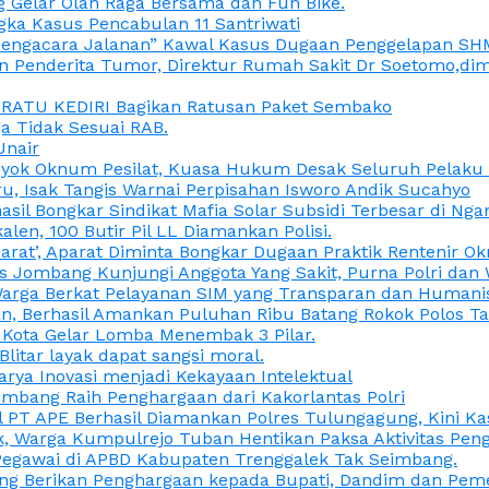
 Gelar Olah Raga Bersama dan Fun Bike.
gka Kasus Pencabulan 11 Santriwati
a, “Pengacara Jalanan” Kawal Kasus Dugaan Penggelapan SH
en Penderita Tumor, Direktur Rumah Sakit Dr Soetomo,d
M RATU KEDIRI Bagikan Ratusan Paket Sembako
 Tidak Sesuai RAB.
Unair
ok Oknum Pesilat, Kuasa Hukum Desak Seluruh Pelaku D
u, Isak Tangis Warnai Perpisahan Isworo Andik Sucahyo
asil Bongkar Sindikat Mafia Solar Subsidi Terbesar di Ng
len, 100 Butir Pil LL Diamankan Polisi.
Darat’, Aparat Diminta Bongkar Dugaan Praktik Rentenir 
 Jombang Kunjungi Anggota Yang Sakit, Purna Polri dan 
i Warga Berkat Pelayanan SIM yang Transparan dan Humani
an, Berhasil Amankan Puluhan Ribu Batang Rokok Polos Ta
i Kota Gelar Lomba Menembak 3 Pilar.
Blitar layak dapat sangsi moral.
rya Inovasi menjadi Kekayaan Intelektual
ombang Raih Penghargaan dari Kakorlantas Polri
abel PT APE Berhasil Diamankan Polres Tulungagung, Kini 
ak, Warga Kumpulrejo Tuban Hentikan Paksa Aktivitas Pe
 Pegawai di APBD Kabupaten Trenggalek Tak Seimbang.
bang Berikan Penghargaan kepada Bupati, Dandim dan Pe