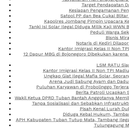
Target Pendapatan D
Kesiapan Pengamanan Peng
Satpol PP dan Bea Cukai Blita
Kapolres Jombang Pimpin Upacara Ken
Tanki Isi Solar Ilegal Diduga Milik Kaji WW
Peduli Warga Se
Bisnis Mir
Notaris di Kediri Dila
Kantor Imigrasi Kelas II Non T
12 Dapur MBG di Bojonegoro Dibekukan karena
LSM RATU Siap
Kantor Imigrasi Kelas II Non TPI Mad
Ungkap Giat Ilegal Mafia Solar, Seor
Arena Judi Sabung Ayam dan Dadu C
Puluhan Karyawan di Probolinggo Terjera
Berita Patroli Ucapkan 
Wakil Ketua DPRD Tuban Bantah Anggotanya Memili
Tanpa Sosialisasi dan Sebabkan Infrastru
Pisah Kenal Lurah Du
Diduga Kebal Hukum, Tambang
APH Kabupaten Tuban Tutup Mata, Tambang Ilegal 
Tulungagung Ma