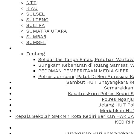
NTT
RIAU
SULSEL
SULTENG
SULTRA
SUMATRA UTARA
SUMBAR
SUMSEL
Tentang
Solidaritas Tanpa Batas, Puluhan Wartaw
Bungkam Kebenaran di Ruang Samsat, Wa
PEDOMAN PEMBERITAAN MEDIA SIBER
Polres Jombang Patut Di Beri Apresiasi K
Sambut HUT Bhayangkara ke-
Semarakkan H
Kasatreskrim Polres Kediri
Polres Nganju
Jelang HUT Pol
Meriahkan HUT
Kepala Sekolah SMKN 1 Kota Kediri Berikan HAK 
KEDIRI
Tasyakuran Hari Bhayangkara