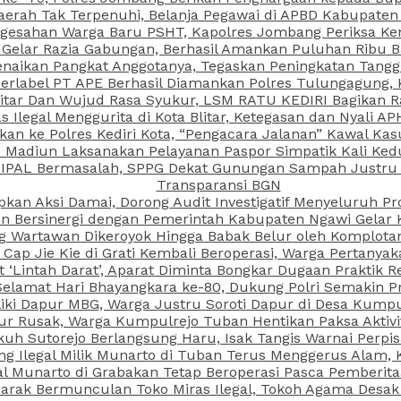
aerah Tak Terpenuhi, Belanja Pegawai di APBD Kabupaten
esahan Warga Baru PSHT, Kapolres Jombang Periksa Ken
r Gelar Razia Gabungan, Berhasil Amankan Puluhan Ribu B
aikan Pangkat Anggotanya, Tegaskan Peningkatan Tanggun
N Berlabel PT APE Berhasil Diamankan Polres Tulungagung
kitar Dan Wujud Rasa Syukur, LSM RATU KEDIRI Bagikan 
as Ilegal Menggurita di Kota Blitar, Ketegasan dan Nyali A
porkan ke Polres Kediri Kota, “Pengacara Jalanan” Kawal 
PI Madiun Laksanakan Pelayanan Paspor Simpatik Kali Ked
 IPAL Bermasalah, SPPG Dekat Gunungan Sampah Justru T
Transparansi BGN
kan Aksi Damai, Dorong Audit Investigatif Menyeluruh Pr
iun Bersinergi dengan Pemerintah Kabupaten Ngawi Gelar 
ang Wartawan Dikeroyok Hingga Babak Belur oleh Komplota
ap Jie Kie di Grati Kembali Beroperasi, Warga Pertany
t ‘Lintah Darat’, Aparat Diminta Bongkar Dugaan Praktik
Selamat Hari Bhayangkara ke-80, Dukung Polri Semakin Pr
ki Dapur MBG, Warga Justru Soroti Dapur di Desa Kumpu
ktur Rusak, Warga Kumpulrejo Tuban Hentikan Paksa Akti
kuh Sutorejo Berlangsung Haru, Isak Tangis Warnai Perpi
 Ilegal Milik Munarto di Tuban Terus Menggerus Alam, K
Munarto di Grabakan Tetap Beroperasi Pasca Pemberitaa
rak Bermunculan Toko Miras Ilegal, Tokoh Agama Desak