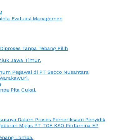
M
iminta Evaluasi Managemen
iproses Tanpa Tebang Pilih
anjuk Jawa Timur.
Oknum Pegawai di PT Secco Nusantara
Warakawuri.
s
npa Pita Cukai.
Kasusnya Dalam Proses Pemeriksaan Penyidik
ngeboran Migas PT TGE KSO Pertamina EP
menang Lomba.