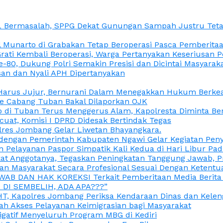
L Bermasalah, SPPG Dekat Gunungan Sampah Justru Tetap
unarto di Grabakan Tetap Beroperasi Pasca Pemberitaan
Grati Kembali Beroperasi, Warga Pertanyakan Keseriusan
e-80, Dukung Polri Semakin Presisi dan Dicintai Masyarak
gasan dan Nyali APH Dipertanyakan
itu Harus Jujur, Bernurani Dalam Menegakkan Hukum Berk
ce Cabang Tuban Bakal Dilaporkan OJK
 di Tuban Terus Menggerus Alam, Kapolresta Diminta Be
uat, Komisi I DPRD Didesak Bertindak Tegas
olres Jombang Gelar Liwetan Bhayangkara.
gi dengan Pemerintah Kabupaten Ngawi Gelar Kegiatan Pen
n Pelayanan Paspor Simpatik Kali Kedua di Hari Libur Pa
 Anggotanya, Tegaskan Peningkatan Tanggung Jawab, Prof
ran Masyarakat Secara Profesional Sesuai Dengan Ketent
JAWAB DAN HAK KOREKSI Terkait Pemberitaan Media Berit
DI SEMBELIH, ADA APA???”
, Kapolres Jombang Periksa Kendaraan Dinas dan Kelen
ah Akses Pelayanan Keimigrasian bagi Masyarakat
igatif Menyeluruh Program MBG di Kediri