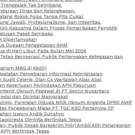
 Trenggalek Tak Seimbang.
daraan Dinas dan Kelengkapan.
atang Rokok Polos Tanpa Pita Cukai.
g Jawab, Profesionalisme, dan Integritas.
, Kini Kasusnya Dalam Proses Pemeriksaan Penyidik
Ratusan Paket Sembako
PH Dipertanyakan
Kasus Dugaan Penggelapan SHM
ua di Hari Libur Pada Bulan Mei 2026
etap Beroperasi, Publik Pertanyakan Ketegasan dan
ogram MBG di Kediri
Kegiatan Penyebaran Informasi Keimigrasian
n Sugit Celeng, Dian Cs Wartawan Abal-Abal
akan Keseriusan Penindakan APH Pasuruan
 Rentenir Oknum Pegawai di PT Secco Nusantara
esisi dan Dicintai Masyarakat
lrejo, Parengan Diduga Milik Oknum Anggota DPRD Aktif
vitas Pengeboran Migas PT TGE KSO Pertamina EP
sahan Isworo Andik Sucahyo
apolresta Diminta Bertindak Tegas
n, Publik Desak Bareskrim Polri Ambil Alih Penanganan
 APH Bertindak Tegas