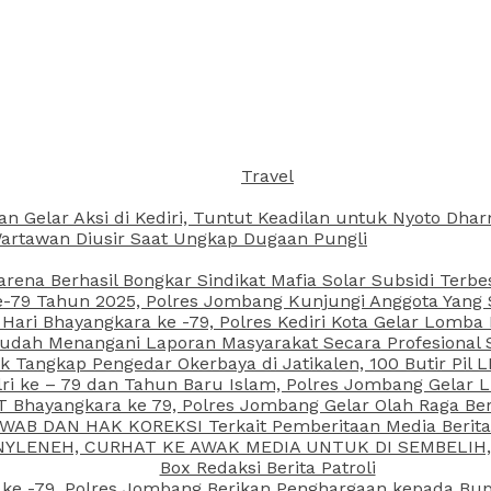
Travel
an Gelar Aksi di Kediri, Tuntut Keadilan untuk Nyoto Dh
rtawan Diusir Saat Ungkap Dugaan Pungli
arena Berhasil Bongkar Sindikat Mafia Solar Subsidi Terb
79 Tahun 2025, Polres Jombang Kunjungi Anggota Yang Sa
ari Bhayangkara ke -79, Polres Kediri Kota Gelar Lomba
 Sudah Menangani Laporan Masyarakat Secara Profesiona
k Tangkap Pengedar Okerbaya di Jatikalen, 100 Butir Pil L
ri ke – 79 dan Tahun Baru Islam, Polres Jombang Gelar 
 Bhayangkara ke 79, Polres Jombang Gelar Olah Raga Be
JAWAB DAN HAK KOREKSI Terkait Pemberitaan Media Beri
 NYLENEH, CURHAT KE AWAK MEDIA UNTUK DI SEMBELIH,
Box Redaksi Berita Patroli
 ke -79, Polres Jombang Berikan Penghargaan kepada B