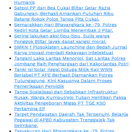
Humanis
Satpol PP dan Bea Cukai Blitar Gelar Razia
Gabungan, Berhasil Amankan Puluhan Ribu
Batang Rokok Polos Tanpa Pita Cukai.
Semarakkan Hari Bhayangkara ke -79, Polres
Kediri Kota Gelar Lomba Menembak 3 Pilar.
Sering lakukan aksi tipu-tipu, Sulis warga
Ponggok Blitar layak dapat sangsi moral.
SMKN 1 Plosoklaten Launching dan Bedah Jurnal
Karya Inovasi menjadi Kekayaan Intelektual
Tangani Laka Lantas Menonjol, Sat Lantas Polres
Jombang Raih Penghargaan dari Kakorlantas Polri
Tanki Isi Solar Ilegal Diduga Milik Kaji WWN
Berlabel PT APE Berhasil Diamankan Polres
Tulungagung, Kini Kasusnya Dalam Proses
Pemeriksaan Penyidik
Tanpa Sosialisasi dan Sebabkan Infrastruktur
Rusak, Warga Kumpulrejo Tuban Hentikan Paksa
Aktivitas Pengeboran Migas PT TGE KSO
Pertamina EP
Target Pendapatan Daerah Tak Terpenuhi, Belanja
Pegawai di APBD Kabupaten Trenggalek Tak
Seimbang.
Tasyakuran Hari Bhayangkara ke -79, Polres