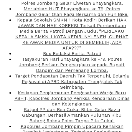
Polres Jombang Gelar Liwetan Bhayangkara.
Meriahkan HUT Bhayangkara ke 79, Polres
Jombang Gelar Olah Raga Bersama dan Fun Bike.
Kepala Sekolah SMKN 1 Kota Kediri Berikan HAK
JAWAB DAN HAK KOREKSI Terkait Pemberitaan
Media Berita Patroli Dengan Judul “PERILAKU
KEPALA SMKN 1 KOTA KEDIRI NYLENEH, CURHAT
KE AWAK MEDIA UNTUK DI SEMBELIH, ADA
APA???”
Box Redaksi Berita Patroli
Tasyakuran Hari Bhayangkara ke -79, Polres
Jombang Berikan Penghargaan kepada Bupati,
Dandim dan Pemenang Lomba.
Target Pendapatan Daerah Tak Terpenuhi, Belanja
Pegawai di APBD Kabupaten Trenggalek Tak
Seimbang.
Kesiapan Pengamanan Pengesahan Warga Baru
PSHT, Kapolres Jombang Periksa Kendaraan Dinas
dan Kelengkapan.
Satpol PP dan Bea Cukai Blitar Gelar Razia
Gabungan, Berhasil Amankan Puluhan Ribu
Batang Rokok Polos Tanpa Pita Cukai.
Kapolres Jombang Pimpin Upacara Kenaikan
Pangkat Anggotanya, Tegaskan Peningkatan