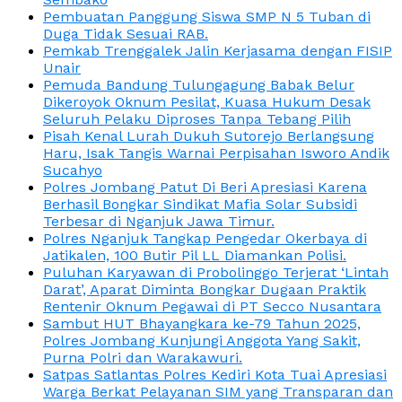
Pembuatan Panggung Siswa SMP N 5 Tuban di
Duga Tidak Sesuai RAB.
Pemkab Trenggalek Jalin Kerjasama dengan FISIP
Unair
Pemuda Bandung Tulungagung Babak Belur
Dikeroyok Oknum Pesilat, Kuasa Hukum Desak
Seluruh Pelaku Diproses Tanpa Tebang Pilih
Pisah Kenal Lurah Dukuh Sutorejo Berlangsung
Haru, Isak Tangis Warnai Perpisahan Isworo Andik
Sucahyo
Polres Jombang Patut Di Beri Apresiasi Karena
Berhasil Bongkar Sindikat Mafia Solar Subsidi
Terbesar di Nganjuk Jawa Timur.
Polres Nganjuk Tangkap Pengedar Okerbaya di
Jatikalen, 100 Butir Pil LL Diamankan Polisi.
Puluhan Karyawan di Probolinggo Terjerat ‘Lintah
Darat’, Aparat Diminta Bongkar Dugaan Praktik
Rentenir Oknum Pegawai di PT Secco Nusantara
Sambut HUT Bhayangkara ke-79 Tahun 2025,
Polres Jombang Kunjungi Anggota Yang Sakit,
Purna Polri dan Warakawuri.
Satpas Satlantas Polres Kediri Kota Tuai Apresiasi
Warga Berkat Pelayanan SIM yang Transparan dan