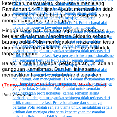
ketertiban masyarakat, khususnya menjelang
Ramadhan 1447 Hijriah. Aparat memastikan tidak
akan memberi ruang bagi pelaku balap liar yang
mengancam keselamatan publik.
Hingga siang hari, ratusan sepeda motor masih
berjejer di halaman Mapolresta Sidoarjo sebagai
barang bukti. Polisi menegaskan, razia akan terus
digencarkan dan pelaku balap liar akan ditindak
tanpa kompromi.
Balap liar bukan sekadar pelanggaran, ini adalah
gangguan Kamtibmas. Dan kali ini, aparat
memastikan hukum benar-benar ditegakkan.
(Tomy, Arinta, Chamim, Agus.N, Norita, Dwi)
Post Views:
14