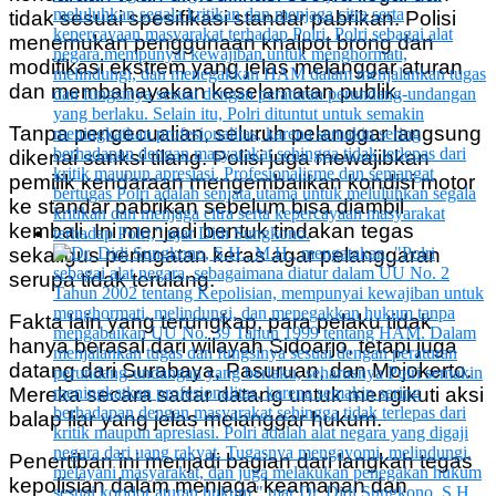
tidak sesuai spesifikasi standar pabrikan. Polisi
menemukan penggunaan knalpot brong dan
modifikasi ekstrem yang jelas melanggar aturan
dan membahayakan keselamatan publik.
Tanpa pengecualian, seluruh pelanggar langsung
dikenai sanksi tilang. Polisi juga mewajibkan
pemilik kendaraan mengembalikan kondisi motor
ke standar pabrikan sebelum bisa diambil
kembali. Ini menjadi bentuk tindakan tegas
sekaligus peringatan keras agar pelanggaran
serupa tidak terulang.
Fakta lain yang terungkap, para pelaku tidak
hanya berasal dari wilayah Sidoarjo, tetapi juga
datang dari Surabaya, Pasuruan, dan Mojokerto.
Mereka secara sadar datang untuk mengikuti aksi
balap liar yang jelas melanggar hukum.
Penertiban ini menjadi bagian dari langkah tegas
kepolisian dalam menjaga keamanan dan