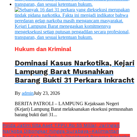
Hukum dan Kriminal
Dominasi Kasus Narkotika, Kejari
Lampung Barat Musnahkan
Barang Bukti 31 Perkara Inkracht
By
admin
July 23, 2026
BERITA PATROLI – LAMPUNG Kejaksaan Negeri
(Kejari) Lampung Barat melaksanakan eksekusi pemusnahan
barang bukti dari 31...
Polda Jatim Sita Aset TPPU Rp 55 Miliar, Jaringan
Narkoba Dibongkar hingga Surabaya–Kalimantan
Kurir 10 Kg Sabu Dibekuk Direktorat Reserse Narkoba