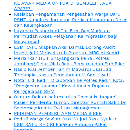
KE AWAK MEDIA UNTUK DI SEMBELIH, ADA
APA???”
Kesiapan Pengamanan Pengesahan Warga Baru
PSHT, Kapolres Jombang Periksa Kendaraan Dinas
dan Kelengkapan.
Layanan Pasporia di Car Free Day Magetan
Permudah Akses Pelayanan Keimigrasian bagi
Masyarakat
LSM RATU Siapkan Aksi Damai, Dorong Audit
Investigatif Menyeluruh Program MBG di Kediri
Meriahkan HUT Bhayangkara ke 79, Polres
Jombang Gelar Olah Raga Bersama dan Fun Bike.
Nasib Kiai Jember Fahim Mawardi Usai Jadi
Tersangka Kasus Pencabulan 11 Santriwati
Notaris di Kediri Dilaporkan ke Polres Kediri Kota,
“Pengacara Jalanan” Kawal Kasus Dugaan
Penggelapan SHM
Oknum Dokter belum lulus Specialis, tangani
Pasien Penderita Tumor, Direktur Rumah Sakit Dr
Soetomo,diminta Evaluasi Managemen
PEDOMAN PEMBERITAAN MEDIA SIBER
Peduli Warga Sekitar Dan Wujud Rasa Syukur,
LSM RATU KEDIRI Bagikan Ratusan Paket
Sembako