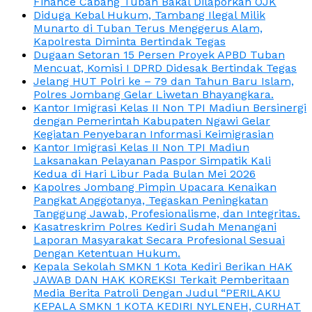
Finance Cabang Tuban Bakal Dilaporkan OJK
Diduga Kebal Hukum, Tambang Ilegal Milik
Munarto di Tuban Terus Menggerus Alam,
Kapolresta Diminta Bertindak Tegas
Dugaan Setoran 15 Persen Proyek APBD Tuban
Mencuat, Komisi I DPRD Didesak Bertindak Tegas
Jelang HUT Polri ke – 79 dan Tahun Baru Islam,
Polres Jombang Gelar Liwetan Bhayangkara.
Kantor Imigrasi Kelas II Non TPI Madiun Bersinergi
dengan Pemerintah Kabupaten Ngawi Gelar
Kegiatan Penyebaran Informasi Keimigrasian
Kantor Imigrasi Kelas II Non TPI Madiun
Laksanakan Pelayanan Paspor Simpatik Kali
Kedua di Hari Libur Pada Bulan Mei 2026
Kapolres Jombang Pimpin Upacara Kenaikan
Pangkat Anggotanya, Tegaskan Peningkatan
Tanggung Jawab, Profesionalisme, dan Integritas.
Kasatreskrim Polres Kediri Sudah Menangani
Laporan Masyarakat Secara Profesional Sesuai
Dengan Ketentuan Hukum.
Kepala Sekolah SMKN 1 Kota Kediri Berikan HAK
JAWAB DAN HAK KOREKSI Terkait Pemberitaan
Media Berita Patroli Dengan Judul “PERILAKU
KEPALA SMKN 1 KOTA KEDIRI NYLENEH, CURHAT