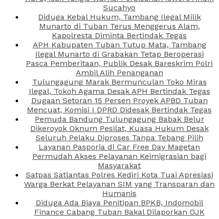
Sucahyo
Diduga Kebal Hukum, Tambang Ilegal Milik
Munarto di Tuban Terus Menggerus Alam,
Kapolresta Diminta Bertindak Tegas
APH Kabupaten Tuban Tutup Mata, Tambang
Ilegal Munarto di Grabakan Tetap Beroperasi
Pasca Pemberitaan, Publik Desak Bareskrim Polri
Ambil Alih Penanganan
Tulungagung Marak Bermunculan Toko Miras
Ilegal, Tokoh Agama Desak APH Bertindak Tegas
Dugaan Setoran 15 Persen Proyek APBD Tuban
Mencuat, Komisi I DPRD Didesak Bertindak Tegas
Pemuda Bandung Tulungagung Babak Belur
Dikeroyok Oknum Pesilat, Kuasa Hukum Desak
Seluruh Pelaku Diproses Tanpa Tebang Pilih
Layanan Pasporia di Car Free Day Magetan
Permudah Akses Pelayanan Keimigrasian bagi
Masyarakat
Satpas Satlantas Polres Kediri Kota Tuai Apresiasi
Warga Berkat Pelayanan SIM yang Transparan dan
Humanis
Diduga Ada Biaya Penitipan BPKB, Indomobil
Finance Cabang Tuban Bakal Dilaporkan OJK