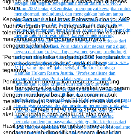
digiring ke Mapolresta untuk didata dan diproses
hukum.
Kepala Satuan Lalu Lintas Polresta Sidoarjo, AKP
Yudhi Anugrah Putra, menegaskan tidak ada
toleransi bagi pelaku balap liar yang meresahkan
masyarakat dan membahayakan nyawa
pengguna jalan lain.
“Penertiban dilakukan terhadap 300 kendaraan
motor beserta pengendara yang terlibat,”
tegasnya.
Penindakan ini merupakan respons langsung
atas banyaknya keluhan masyarakat yang geram
dengan maraknya balap liar. Laporan masuk
melalui berbagai kanal, mulai dari media sosial,
call center, hingga siaran radio, yang menyoroti
aksi ugal-ugalan para pelaku di jalan raya.
Hasil pemeriksaan menunjukkan mayoritas
kendaraan telah dimodifikasi secara ilegal dan