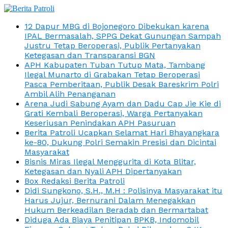
12 Dapur MBG di Bojonegoro Dibekukan karena
IPAL Bermasalah, SPPG Dekat Gunungan Sampah
Justru Tetap Beroperasi, Publik Pertanyakan
Ketegasan dan Transparansi BGN
APH Kabupaten Tuban Tutup Mata, Tambang
Ilegal Munarto di Grabakan Tetap Beroperasi
Pasca Pemberitaan, Publik Desak Bareskrim Polri
Ambil Alih Penanganan
Arena Judi Sabung Ayam dan Dadu Cap Jie Kie di
Grati Kembali Beroperasi, Warga Pertanyakan
Keseriusan Penindakan APH Pasuruan
Berita Patroli Ucapkan Selamat Hari Bhayangkara
ke-80, Dukung Polri Semakin Presisi dan Dicintai
Masyarakat
Bisnis Miras Ilegal Menggurita di Kota Blitar,
Ketegasan dan Nyali APH Dipertanyakan
Box Redaksi Berita Patroli
Didi Sungkono, S.H., M.H : Polisinya Masyarakat itu
Harus Jujur, Bernurani Dalam Menegakkan
Hukum Berkeadilan Beradab dan Bermartabat
Diduga Ada Biaya Penitipan BPKB, Indomobil