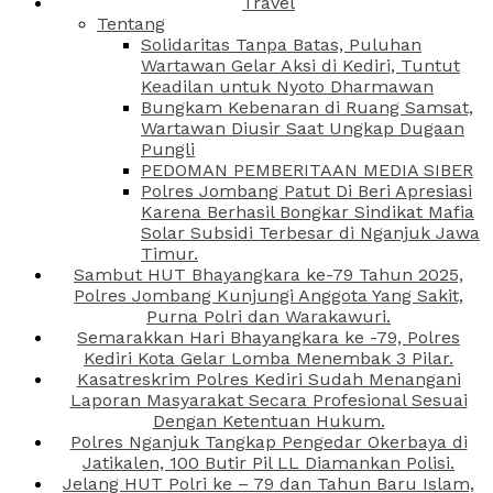
Travel
Tentang
Solidaritas Tanpa Batas, Puluhan
Wartawan Gelar Aksi di Kediri, Tuntut
Keadilan untuk Nyoto Dharmawan
Bungkam Kebenaran di Ruang Samsat,
Wartawan Diusir Saat Ungkap Dugaan
Pungli
PEDOMAN PEMBERITAAN MEDIA SIBER
Polres Jombang Patut Di Beri Apresiasi
Karena Berhasil Bongkar Sindikat Mafia
Solar Subsidi Terbesar di Nganjuk Jawa
Timur.
Sambut HUT Bhayangkara ke-79 Tahun 2025,
Polres Jombang Kunjungi Anggota Yang Sakit,
Purna Polri dan Warakawuri.
Semarakkan Hari Bhayangkara ke -79, Polres
Kediri Kota Gelar Lomba Menembak 3 Pilar.
Kasatreskrim Polres Kediri Sudah Menangani
Laporan Masyarakat Secara Profesional Sesuai
Dengan Ketentuan Hukum.
Polres Nganjuk Tangkap Pengedar Okerbaya di
Jatikalen, 100 Butir Pil LL Diamankan Polisi.
Jelang HUT Polri ke – 79 dan Tahun Baru Islam,