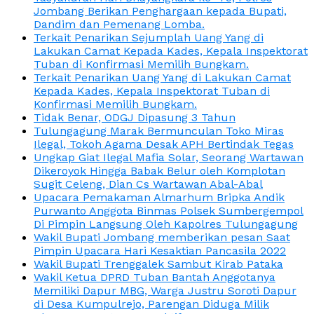
Jombang Berikan Penghargaan kepada Bupati,
Dandim dan Pemenang Lomba.
Terkait Penarikan Sejumplah Uang Yang di
Lakukan Camat Kepada Kades, Kepala Inspektorat
Tuban di Konfirmasi Memilih Bungkam.
Terkait Penarikan Uang Yang di Lakukan Camat
Kepada Kades, Kepala Inspektorat Tuban di
Konfirmasi Memilih Bungkam.
Tidak Benar, ODGJ Dipasung 3 Tahun
Tulungagung Marak Bermunculan Toko Miras
Ilegal, Tokoh Agama Desak APH Bertindak Tegas
Ungkap Giat Ilegal Mafia Solar, Seorang Wartawan
Dikeroyok Hingga Babak Belur oleh Komplotan
Sugit Celeng, Dian Cs Wartawan Abal-Abal
Upacara Pemakaman Almarhum Bripka Andik
Purwanto Anggota Binmas Polsek Sumbergempol
Di Pimpin Langsung Oleh Kapolres Tulungagung
Wakil Bupati Jombang memberikan pesan Saat
Pimpin Upacara Hari Kesaktian Pancasila 2022
Wakil Bupati Trenggalek Sambut Kirab Pataka
Wakil Ketua DPRD Tuban Bantah Anggotanya
Memiliki Dapur MBG, Warga Justru Soroti Dapur
di Desa Kumpulrejo, Parengan Diduga Milik