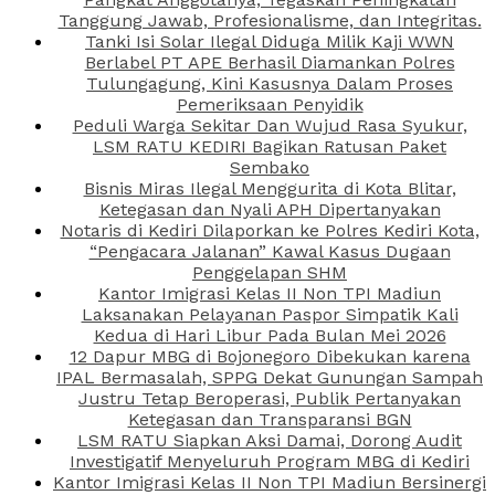
Tanggung Jawab, Profesionalisme, dan Integritas.
Tanki Isi Solar Ilegal Diduga Milik Kaji WWN
Berlabel PT APE Berhasil Diamankan Polres
Tulungagung, Kini Kasusnya Dalam Proses
Pemeriksaan Penyidik
Peduli Warga Sekitar Dan Wujud Rasa Syukur,
LSM RATU KEDIRI Bagikan Ratusan Paket
Sembako
Bisnis Miras Ilegal Menggurita di Kota Blitar,
Ketegasan dan Nyali APH Dipertanyakan
Notaris di Kediri Dilaporkan ke Polres Kediri Kota,
“Pengacara Jalanan” Kawal Kasus Dugaan
Penggelapan SHM
Kantor Imigrasi Kelas II Non TPI Madiun
Laksanakan Pelayanan Paspor Simpatik Kali
Kedua di Hari Libur Pada Bulan Mei 2026
12 Dapur MBG di Bojonegoro Dibekukan karena
IPAL Bermasalah, SPPG Dekat Gunungan Sampah
Justru Tetap Beroperasi, Publik Pertanyakan
Ketegasan dan Transparansi BGN
LSM RATU Siapkan Aksi Damai, Dorong Audit
Investigatif Menyeluruh Program MBG di Kediri
Kantor Imigrasi Kelas II Non TPI Madiun Bersinergi