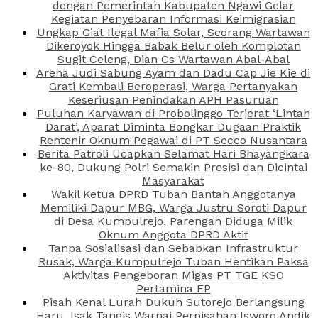
dengan Pemerintah Kabupaten Ngawi Gelar
Kegiatan Penyebaran Informasi Keimigrasian
Ungkap Giat Ilegal Mafia Solar, Seorang Wartawan
Dikeroyok Hingga Babak Belur oleh Komplotan
Sugit Celeng, Dian Cs Wartawan Abal-Abal
Arena Judi Sabung Ayam dan Dadu Cap Jie Kie di
Grati Kembali Beroperasi, Warga Pertanyakan
Keseriusan Penindakan APH Pasuruan
Puluhan Karyawan di Probolinggo Terjerat ‘Lintah
Darat’, Aparat Diminta Bongkar Dugaan Praktik
Rentenir Oknum Pegawai di PT Secco Nusantara
Berita Patroli Ucapkan Selamat Hari Bhayangkara
ke-80, Dukung Polri Semakin Presisi dan Dicintai
Masyarakat
Wakil Ketua DPRD Tuban Bantah Anggotanya
Memiliki Dapur MBG, Warga Justru Soroti Dapur
di Desa Kumpulrejo, Parengan Diduga Milik
Oknum Anggota DPRD Aktif
Tanpa Sosialisasi dan Sebabkan Infrastruktur
Rusak, Warga Kumpulrejo Tuban Hentikan Paksa
Aktivitas Pengeboran Migas PT TGE KSO
Pertamina EP
Pisah Kenal Lurah Dukuh Sutorejo Berlangsung
Haru, Isak Tangis Warnai Perpisahan Isworo Andik