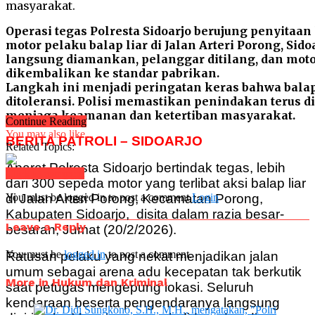
Operasi tegas Polresta Sidoarjo berujung penyitaan 
motor pelaku balap liar di Jalan Arteri Porong, Sid
langsung diamankan, pelanggar ditilang, dan moto
dikembalikan ke standar pabrikan.
Langkah ini menjadi peringatan keras bahwa balap
ditoleransi. Polisi memastikan penindakan terus 
menjaga keamanan dan ketertiban masyarakat.
Continue Reading
You may also like...
BERITA PATROLI – SIDOARJO
Related Topics:
Aparat Polresta Sidoarjo bertindak tegas, lebih
Click to comment
dari 300 sepeda motor yang terlibat aksi balap liar
di Jalan Arteri Porong, Kecamatan Porong,
You must be logged in to post a comment
Login
Kabupaten Sidoarjo, disita dalam razia besar-
Leave a Reply
besaran, Jumat (20/2/2026).
You must be
logged in
to post a comment.
Ratusan pelaku yang nekat menjadikan jalan
umum sebagai arena adu kecepatan tak berkutik
More in Hukum dan Kriminal
saat petugas mengepung lokasi. Seluruh
kendaraan beserta pengendaranya langsung