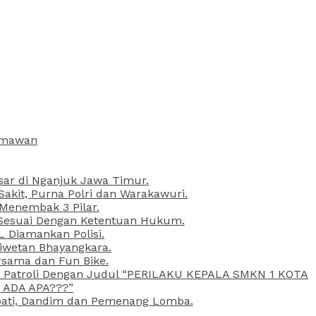
armawan
esar di Nganjuk Jawa Timur.
kit, Purna Polri dan Warakawuri.
 Menembak 3 Pilar.
l Sesuai Dengan Ketentuan Hukum.
L Diamankan Polisi.
Liwetan Bhayangkara.
rsama dan Fun Bike.
ta Patroli Dengan Judul “PERILAKU KEPALA SMKN 1 KOTA
 ADA APA???”
upati, Dandim dan Pemenang Lomba.