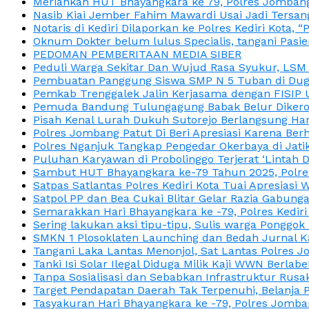
Meriahkan HUT Bhayangkara ke 79, Polres Jombang
Nasib Kiai Jember Fahim Mawardi Usai Jadi Tersan
Notaris di Kediri Dilaporkan ke Polres Kediri Kot
Oknum Dokter belum lulus Specialis, tangani Pasi
PEDOMAN PEMBERITAAN MEDIA SIBER
Peduli Warga Sekitar Dan Wujud Rasa Syukur, LS
Pembuatan Panggung Siswa SMP N 5 Tuban di Duga
Pemkab Trenggalek Jalin Kerjasama dengan FISIP 
Pemuda Bandung Tulungagung Babak Belur Dikeroy
Pisah Kenal Lurah Dukuh Sutorejo Berlangsung Har
Polres Jombang Patut Di Beri Apresiasi Karena Berh
Polres Nganjuk Tangkap Pengedar Okerbaya di Jatika
Puluhan Karyawan di Probolinggo Terjerat ‘Lintah 
Sambut HUT Bhayangkara ke-79 Tahun 2025, Polres
Satpas Satlantas Polres Kediri Kota Tuai Apresias
Satpol PP dan Bea Cukai Blitar Gelar Razia Gabung
Semarakkan Hari Bhayangkara ke -79, Polres Kedir
Sering lakukan aksi tipu-tipu, Sulis warga Ponggok 
SMKN 1 Plosoklaten Launching dan Bedah Jurnal Ka
Tangani Laka Lantas Menonjol, Sat Lantas Polres J
Tanki Isi Solar Ilegal Diduga Milik Kaji WWN Berl
Tanpa Sosialisasi dan Sebabkan Infrastruktur Rus
Target Pendapatan Daerah Tak Terpenuhi, Belanja
Tasyakuran Hari Bhayangkara ke -79, Polres Jom