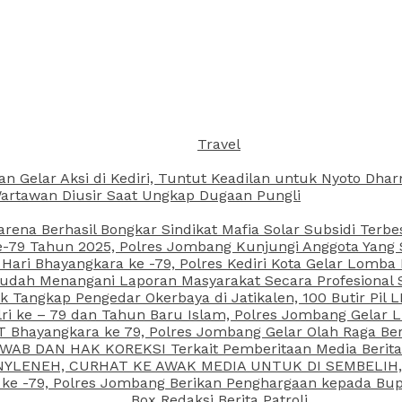
Travel
an Gelar Aksi di Kediri, Tuntut Keadilan untuk Nyoto Dh
rtawan Diusir Saat Ungkap Dugaan Pungli
arena Berhasil Bongkar Sindikat Mafia Solar Subsidi Terb
79 Tahun 2025, Polres Jombang Kunjungi Anggota Yang Sa
ari Bhayangkara ke -79, Polres Kediri Kota Gelar Lomba
 Sudah Menangani Laporan Masyarakat Secara Profesiona
k Tangkap Pengedar Okerbaya di Jatikalen, 100 Butir Pil L
ri ke – 79 dan Tahun Baru Islam, Polres Jombang Gelar 
 Bhayangkara ke 79, Polres Jombang Gelar Olah Raga Be
JAWAB DAN HAK KOREKSI Terkait Pemberitaan Media Beri
 NYLENEH, CURHAT KE AWAK MEDIA UNTUK DI SEMBELIH,
 ke -79, Polres Jombang Berikan Penghargaan kepada B
Box Redaksi Berita Patroli