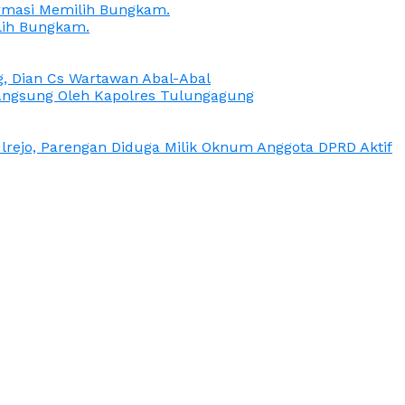
irmasi Memilih Bungkam.
lih Bungkam.
g, Dian Cs Wartawan Abal-Abal
ngsung Oleh Kapolres Tulungagung
rejo, Parengan Diduga Milik Oknum Anggota DPRD Aktif