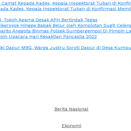
n Camat Kepada Kades, Kepala Inspektorat Tuban di Konf
ada Kades, Kepala Inspektorat Tuban di Konfirmasi Memi
l, Tokoh Agama Desak APH Bertindak Tegas
Dikeroyok Hingga Babak Belur oleh Komplotan Sugit Celen
nto Anggota Binmas Polsek Sumbergempol Di Pimpin La
in Upacara Hari Kesaktian Pancasila 2022
ki Dapur MBG, Warga Justru Soroti Dapur di Desa Kumpul
Berita Nasional
Ekonomi