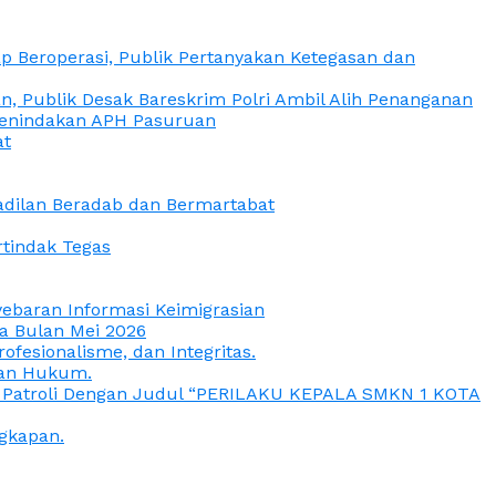
 Beroperasi, Publik Pertanyakan Ketegasan dan
, Publik Desak Bareskrim Polri Ambil Alih Penanganan
 Penindakan APH Pasuruan
at
eadilan Beradab dan Bermartabat
rtindak Tegas
yebaran Informasi Keimigrasian
da Bulan Mei 2026
esionalisme, dan Integritas.
uan Hukum.
a Patroli Dengan Judul “PERILAKU KEPALA SMKN 1 KOTA
gkapan.