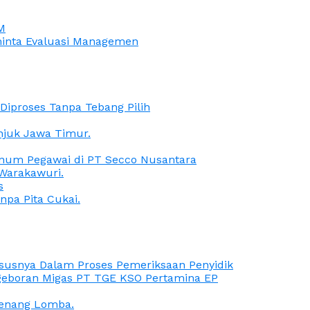
M
iminta Evaluasi Managemen
iproses Tanpa Tebang Pilih
anjuk Jawa Timur.
Oknum Pegawai di PT Secco Nusantara
Warakawuri.
s
npa Pita Cukai.
Kasusnya Dalam Proses Pemeriksaan Penyidik
ngeboran Migas PT TGE KSO Pertamina EP
menang Lomba.