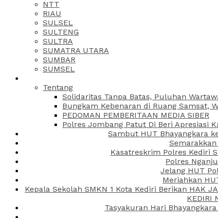
NTT
RIAU
SULSEL
SULTENG
SULTRA
SUMATRA UTARA
SUMBAR
SUMSEL
Tentang
Solidaritas Tanpa Batas, Puluhan Wartaw
Bungkam Kebenaran di Ruang Samsat, Wa
PEDOMAN PEMBERITAAN MEDIA SIBER
Polres Jombang Patut Di Beri Apresiasi K
Sambut HUT Bhayangkara ke-
Semarakkan H
Kasatreskrim Polres Kediri
Polres Nganju
Jelang HUT Pol
Meriahkan HUT
Kepala Sekolah SMKN 1 Kota Kediri Berikan HAK 
KEDIRI
Tasyakuran Hari Bhayangkara