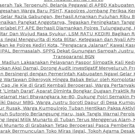
aerah Tak Terpenuhi, Belanja Pegawai di APBD Kabupaten
esahan Warga Baru PSHT, Kapolres Jombang Periksa Ken
r Gelar Razia Gabungan, Berhasil Amankan Puluhan Ribu B
aikan Pangkat Anggotanya, Tegaskan Peningkatan Tanggun
N Berlabel PT APE Berhasil Diamankan Polres Tulungagung
kitar Dan Wujud Rasa Syukur, LSM RATU KEDIRI Bagikan 
as Ilegal Menggurita di Kota Blitar, Ketegasan dan Nyali A
porkan ke Polres Kediri Kota, “Pengacara Jalanan” Kawal 
 IPAL Bermasalah, SPPG Dekat Gunungan Sampah Justru T
Transparansi BGN
PI Madiun Laksanakan Pelayanan Paspor Simpatik Kali Ked
kan Aksi Damai, Dorong Audit Investigatif Menyeluruh Pr
iun Bersinergi dengan Pemerintah Kabupaten Ngawi Gelar 
ang Wartawan Dikeroyok Hingga Babak Belur oleh Komplota
ap Jie Kie di Grati Kembali Beroperasi, Warga Pertany
t ‘Lintah Darat’, Aparat Diminta Bongkar Dugaan Praktik
Selamat Hari Bhayangkara ke-80, Dukung Polri Semakin Pr
ki Dapur MBG, Warga Justru Soroti Dapur di Desa Kumpu
ktur Rusak, Warga Kumpulrejo Tuban Hentikan Paksa Akti
kuh Sutorejo Berlangsung Haru, Isak Tangis Warnai Perpi
 Ilegal Milik Munarto di Tuban Terus Menggerus Alam, K
Munarto di Grabakan Tetap Beroperasi Pasca Pemberitaa
rak Bermunculan Toko Miras Ilegal, Tokoh Agama Desak