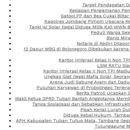
Target Pendapatan D
Kesiapan Pengamanan Peng
Satpol PP dan Bea Cukai Blita
Kapolres Jombang Pimpin Upacara Ken
Tanki Isi Solar Ilegal Diduga Milik Kaji WW
Peduli Warga Se
Bisnis Mir
Notaris di Kediri Dila
12 Dapur MBG di Bojonegoro Dibekukan karena
Kantor Imigrasi Kelas II Non T
LSM RATU Siap
Kantor Imigrasi Kelas II Non TPI Mad
Ungkap Giat Ilegal Mafia Solar, Seor
Arena Judi Sabung Ayam dan Dadu C
Puluhan Karyawan di Probolinggo Terjera
Berita Patroli Ucapkan 
Wakil Ketua DPRD Tuban Bantah Anggotanya Memili
Tanpa Sosialisasi dan Sebabkan Infrastru
Pisah Kenal Lurah Du
Diduga Kebal Hukum, Tambang
APH Kabupaten Tuban Tutup Mata, Tambang Ilegal 
Tulungagung Ma