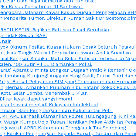
 Gelar Olah Raga Bersama dan Fun Bike.
gka Kasus Pencabulan 11 Santriwati
a, “Pengacara Jalanan” Kawal Kasus Dugaan Penggelapan SH
en Penderita Tumor, Direktur Rumah Sakit Dr Soetomo,d
M RATU KEDIRI Bagikan Ratusan Paket Sembako
 Tidak Sesuai RAB.
Unair
ok Oknum Pesilat, Kuasa Hukum Desak Seluruh Pelaku D
u, Isak Tangis Warnai Perpisahan Isworo Andik Sucahyo
asil Bongkar Sindikat Mafia Solar Subsidi Terbesar di Ng
len, 100 Butir Pil LL Diamankan Polisi.
Darat’, Aparat Diminta Bongkar Dugaan Praktik Rentenir 
 Jombang Kunjungi Anggota Yang Sakit, Purna Polri dan 
i Warga Berkat Pelayanan SIM yang Transparan dan Humani
an, Berhasil Amankan Puluhan Ribu Batang Rokok Polos Ta
i Kota Gelar Lomba Menembak 3 Pilar.
Blitar layak dapat sangsi moral.
rya Inovasi menjadi Kekayaan Intelektual
ombang Raih Penghargaan dari Kakorlantas Polri
abel PT APE Berhasil Diamankan Polres Tulungagung, Kini 
ak, Warga Kumpulrejo Tuban Hentikan Paksa Aktivitas Pe
 Pegawai di APBD Kabupaten Trenggalek Tak Seimbang.
bang Berikan Penghargaan kepada Bupati, Dandim dan Pe