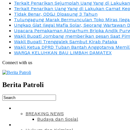
Terkait Penarikan Sejumplah Uang Yang di Lakuka
Terkait Penarikan Uang Yang di Lakukan Camat Kep
Tidak Benar, ODGJ Dipasung 3 Tahun
Tulungagung Marak Bermunculan Toko Miras Ilega
Ungkap Giat Ilegal Mafia Solar, Seorang Wartawan 
Upacara Pemakaman Almarhum Bripka Andik Purwa
Wakil Bupati Jombang memberikan pesan Saat Pimp
Wakil Bupati Trenggalek Sambut Kirab Pataka
Wakil Ketua DPRD Tuban Bantah Anggotanya Memili
WARGA KELUHKAN BAU LIMBAH DAMATEX
Connect with us
Berita Patroli
BREAKING NEWS
Budaya dan Sosial