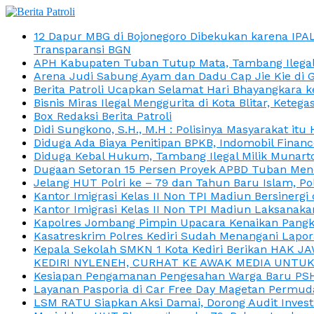
12 Dapur MBG di Bojonegoro Dibekukan karena IPA
Transparansi BGN
APH Kabupaten Tuban Tutup Mata, Tambang Ilegal M
Arena Judi Sabung Ayam dan Dadu Cap Jie Kie di 
Berita Patroli Ucapkan Selamat Hari Bhayangkara k
Bisnis Miras Ilegal Menggurita di Kota Blitar, Kete
Box Redaksi Berita Patroli
Didi Sungkono, S.H., M.H : Polisinya Masyarakat 
Diduga Ada Biaya Penitipan BPKB, Indomobil Finan
Diduga Kebal Hukum, Tambang Ilegal Milik Munarto
Dugaan Setoran 15 Persen Proyek APBD Tuban Menc
Jelang HUT Polri ke – 79 dan Tahun Baru Islam, P
Kantor Imigrasi Kelas II Non TPI Madiun Bersiner
Kantor Imigrasi Kelas II Non TPI Madiun Laksanaka
Kapolres Jombang Pimpin Upacara Kenaikan Pangkat
Kasatreskrim Polres Kediri Sudah Menangani Lapo
Kepala Sekolah SMKN 1 Kota Kediri Berikan HAK 
KEDIRI NYLENEH, CURHAT KE AWAK MEDIA UNTUK 
Kesiapan Pengamanan Pengesahan Warga Baru PSHT
Layanan Pasporia di Car Free Day Magetan Permud
LSM RATU Siapkan Aksi Damai, Dorong Audit Invest