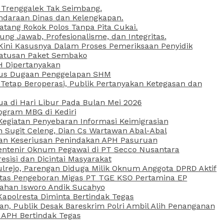
 Trenggalek Tak Seimbang.
daraan Dinas dan Kelengkapan.
atang Rokok Polos Tanpa Pita Cukai.
g Jawab, Profesionalisme, dan Integritas.
, Kini Kasusnya Dalam Proses Pemeriksaan Penyidik
Ratusan Paket Sembako
PH Dipertanyakan
Kasus Dugaan Penggelapan SHM
etap Beroperasi, Publik Pertanyakan Ketegasan dan
ua di Hari Libur Pada Bulan Mei 2026
ogram MBG di Kediri
Kegiatan Penyebaran Informasi Keimigrasian
n Sugit Celeng, Dian Cs Wartawan Abal-Abal
akan Keseriusan Penindakan APH Pasuruan
 Rentenir Oknum Pegawai di PT Secco Nusantara
esisi dan Dicintai Masyarakat
lrejo, Parengan Diduga Milik Oknum Anggota DPRD Aktif
vitas Pengeboran Migas PT TGE KSO Pertamina EP
sahan Isworo Andik Sucahyo
apolresta Diminta Bertindak Tegas
n, Publik Desak Bareskrim Polri Ambil Alih Penanganan
 APH Bertindak Tegas