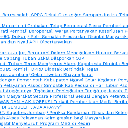
L Bermasalah, SPPG Dekat Gunungan Sampah Justru Tetap
unarto di Grabakan Tetap Beroperasi Pasca Pemberitaan
Grati Kembali Beroperasi, Warga Pertanyakan Keseriusan
e-80, Dukung Polri Semakin Presisi dan Dicintai Masyarak
gasan dan Nyali APH Dipertanyakan
itu Harus Jujur, Bernurani Dalam Menegakkan Hukum Berk
ce Cabang Tuban Bakal Dilaporkan OJK
 di Tuban Terus Menggerus Alam, Kapolresta Diminta Be
uat, Komisi I DPRD Didesak Bertindak Tegas
olres Jombang Gelar Liwetan Bhayangkara.
gi dengan Pemerintah Kabupaten Ngawi Gelar Kegiatan Pen
n Pelayanan Paspor Simpatik Kali Kedua di Hari Libur Pa
 Anggotanya, Tegaskan Peningkatan Tanggung Jawab, Prof
ran Masyarakat Secara Profesional Sesuai Dengan Ketent
JAWAB DAN HAK KOREKSI Terkait Pemberitaan Media Berit
DI SEMBELIH, ADA APA???”
, Kapolres Jombang Periksa Kendaraan Dinas dan Kelen
ah Akses Pelayanan Keimigrasian bagi Masyarakat
igatif Menyeluruh Program MBG di Kediri