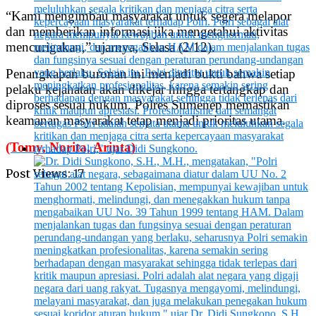
“Kami mengimbau masyarakat untuk segera melapor
dan memberikan informasi jika mengetahui aktivitas
mencurigakan,” ujarnya, Selasa (2/12).
Penangkapan buronan ini menjadi bukti bahwa setiap
pelaku kejahatan akan dikejar hingga tertangkap dan
diproses sesuai hukum. Polres Sumenep memastikan
keamanan masyarakat tetap menjadi prioritas utama.
(Tomy, Norita, Arinta)
Post Views:
17