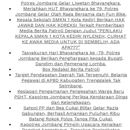
Polres Jombang Gelar Liwetan Bhayangkara.
Meriahkan HUT Bhayangkara ke 79, Polres
Jombang Gelar Olah Raga Bersama dan Fun Bike.
Kepala Sekolah SMKN 1 Kota Kediri Berikan HAK
JAWAB DAN HAK KOREKSI Terkait Pemberitaan
Media Berita Patroli Dengan Judul “PERILAKU
KEPALA SMKN 1 KOTA KEDIRI NYLENEH, CURHAT
KE AWAK MEDIA UNTUK DI SEMBELIH, ADA
APA???”
Tasyakuran Hari Bhayangkara ke -79, Polres
Jombang Berikan Penghargaan kepada Bupati,
Dandim dan Pemenang Lomba.
Box Redaksi Berita Patroli
Target Pendapatan Daerah Tak Terpenuhi, Belanja
Pegawai di APBD Kabupaten Trenggalek Tak
Seimbang.
Kesiapan Pengamanan Pengesahan Warga Baru
PSHT, Kapolres Jombang Periksa Kendaraan Dinas
dan Kelengkapan.
Satpol PP dan Bea Cukai Blitar Gelar Razia
Gabungan, Berhasil Amankan Puluhan Ribu
Batang Rokok Polos Tanpa Pita Cukai.
Kapolres Jombang Pimpin Upacara Kenaikan
Pangkat Anggotanya, Tegaskan Peningkatan