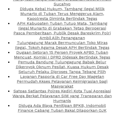
Sucahyo
Diduga Kebal Hukum, Tambang Ilegal Milik
Munarto di Tuban Terus Menggerus Alam,
Kapolresta Diminta Bertindak Tegas
APH Kabupaten Tuban Tutup Mata, Tambang
Ilegal Munarto di Grabakan Tetap Beroperasi
Pasca Pemberitaan, Publik Desak Bareskrim Polri
Ambil Alih Penanganan
Tulungagung Marak Bermunculan Toko Miras
Ilegal, Tokoh Agama Desak APH Bertindak Tegas
Dugaan Setoran 15 Persen Proyek APBD Tuban
Mencuat, Komisi I DPRD Didesak Bertindak Tegas
Pemuda Bandung Tulungagung Babak Belur
Dikeroyok Oknum Pesilat, Kuasa Hukum Desak
Seluruh Pelaku Diproses Tanpa Tebang Pilih
Layanan Pasporia di Car Free Day Magetan
Permudah Akses Pelayanan Keimigrasian bagi
Masyarakat
Satpas Satlantas Polres Kediri Kota Tuai Apresiasi
Warga Berkat Pelayanan SIM yang Transparan dan
Humanis
Diduga Ada Biaya Penitipan BPKB, Indomobil
Finance Cabang Tuban Bakal Dilaporkan OJK