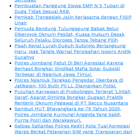
Pembuatan Panggung Siswa SMP N 5 Tuban di
Duga Tidak Sesuai RAB.
Pemkab Trenggalek Jalin Kerjasama dengan FISIP
Unair
Pemuda Bandung Tulungagung Babak Belur
Dikeroyok Oknum Pesilat, Kuasa Hukum Desak
Seluruh Pelaku Diproses Tanpa Tebang Pilih
Pisah Kenal Lurah Dukuh Sutorejo Berlangsung
Haru, Isak Tangis Warnai Perpisahan Isworo Andik
Sucahyo
Polres Jombang Patut Di Beri Apresiasi Karena
Berhasil Bongkar Sindikat Mafia Solar Subsidi
Terbesar di Nganjuk Jawa Timur.
Polres Nganjuk Tangkap Pengedar Okerbaya di
Jatikalen, 100 Butir Pil LL Diamankan Polisi.
Puluhan Karyawan di Probolinggo Terjerat ‘Lintah
Darat’, Aparat Diminta Bongkar Dugaan Praktik
Rentenir Oknum Pegawai di PT Secco Nusantara
Sambut HUT Bhayangkara ke-79 Tahun 2025,
Polres Jombang Kunjungi Anggota Yang Sakit,
Purna Polri dan Warakawuri.
Satpas Satlantas Polres Kediri Kota Tuai Apresiasi
Warga Berkat Pelayanan SIM yang Transparan dan