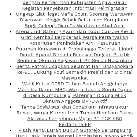
dengan Pemerintah Kabupaten Ngawi Gelar
Kegiatan Penyebaran Informasi Keimigrasian
Ungkap Giat Ilegal Mafia Solar, Seorang Wartawan
Dikeroyok Hingga Babak Belur oleh Komplotan
Sugit Celeng, Dian Cs Wartawan Abal-Abal
Arena Judi Sabung Ayam dan Dadu Cap Jie Kie di
Grati Kembali Beroperasi, Warga Pertanyakan
Keseriusan Penindakan APH Pasuruan
Puluhan Karyawan di Probolinggo Terjerat ‘Lintah
Darat’, Aparat Diminta Bongkar Dugaan Praktik
Rentenir Oknum Pegawai di PT Secco Nusantara
Berita Patroli Ucapkan Selamat Hari Bhayangkara
ke-80, Dukung Polri Semakin Presisi dan Dicintai
Masyarakat
Wakil Ketua DPRD Tuban Bantah Anggotanya
Memiliki Dapur MBG, Warga Justru Soroti Dapur
di Desa Kumpulrejo, Parengan Diduga Milik
Oknum Anggota DPRD Aktif
Tanpa Sosialisasi dan Sebabkan Infrastruktur
Rusak, Warga Kumpulrejo Tuban Hentikan Paksa
Aktivitas Pengeboran Migas PT TGE KSO
Pertamina EP
Pisah Kenal Lurah Dukuh Sutorejo Berlangsung
Haru, Isak Tangis Warnai Perpisahan Isworo Andik