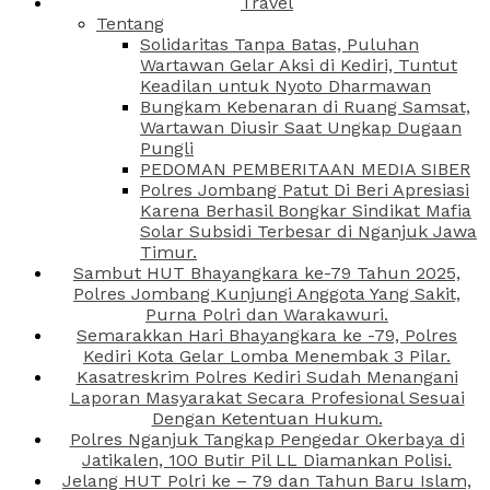
Travel
Tentang
Solidaritas Tanpa Batas, Puluhan
Wartawan Gelar Aksi di Kediri, Tuntut
Keadilan untuk Nyoto Dharmawan
Bungkam Kebenaran di Ruang Samsat,
Wartawan Diusir Saat Ungkap Dugaan
Pungli
PEDOMAN PEMBERITAAN MEDIA SIBER
Polres Jombang Patut Di Beri Apresiasi
Karena Berhasil Bongkar Sindikat Mafia
Solar Subsidi Terbesar di Nganjuk Jawa
Timur.
Sambut HUT Bhayangkara ke-79 Tahun 2025,
Polres Jombang Kunjungi Anggota Yang Sakit,
Purna Polri dan Warakawuri.
Semarakkan Hari Bhayangkara ke -79, Polres
Kediri Kota Gelar Lomba Menembak 3 Pilar.
Kasatreskrim Polres Kediri Sudah Menangani
Laporan Masyarakat Secara Profesional Sesuai
Dengan Ketentuan Hukum.
Polres Nganjuk Tangkap Pengedar Okerbaya di
Jatikalen, 100 Butir Pil LL Diamankan Polisi.
Jelang HUT Polri ke – 79 dan Tahun Baru Islam,