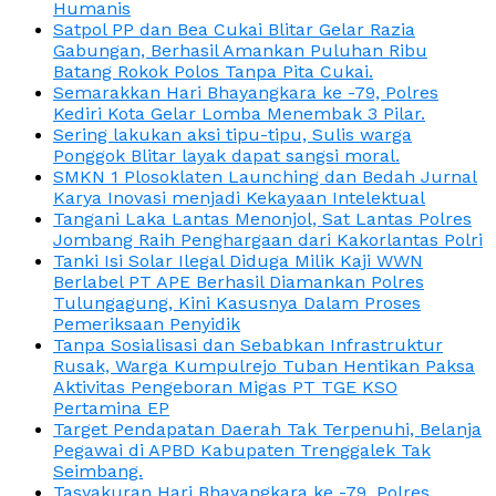
Humanis
Satpol PP dan Bea Cukai Blitar Gelar Razia
Gabungan, Berhasil Amankan Puluhan Ribu
Batang Rokok Polos Tanpa Pita Cukai.
Semarakkan Hari Bhayangkara ke -79, Polres
Kediri Kota Gelar Lomba Menembak 3 Pilar.
Sering lakukan aksi tipu-tipu, Sulis warga
Ponggok Blitar layak dapat sangsi moral.
SMKN 1 Plosoklaten Launching dan Bedah Jurnal
Karya Inovasi menjadi Kekayaan Intelektual
Tangani Laka Lantas Menonjol, Sat Lantas Polres
Jombang Raih Penghargaan dari Kakorlantas Polri
Tanki Isi Solar Ilegal Diduga Milik Kaji WWN
Berlabel PT APE Berhasil Diamankan Polres
Tulungagung, Kini Kasusnya Dalam Proses
Pemeriksaan Penyidik
Tanpa Sosialisasi dan Sebabkan Infrastruktur
Rusak, Warga Kumpulrejo Tuban Hentikan Paksa
Aktivitas Pengeboran Migas PT TGE KSO
Pertamina EP
Target Pendapatan Daerah Tak Terpenuhi, Belanja
Pegawai di APBD Kabupaten Trenggalek Tak
Seimbang.
Tasyakuran Hari Bhayangkara ke -79, Polres