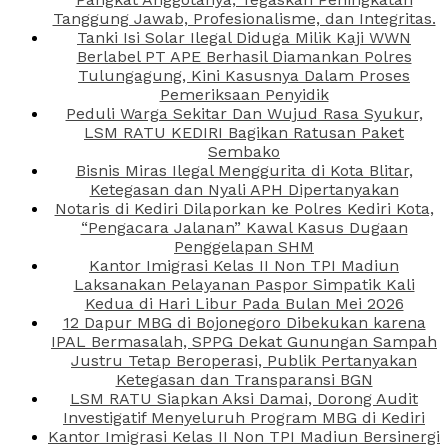
Tanggung Jawab, Profesionalisme, dan Integritas.
Tanki Isi Solar Ilegal Diduga Milik Kaji WWN
Berlabel PT APE Berhasil Diamankan Polres
Tulungagung, Kini Kasusnya Dalam Proses
Pemeriksaan Penyidik
Peduli Warga Sekitar Dan Wujud Rasa Syukur,
LSM RATU KEDIRI Bagikan Ratusan Paket
Sembako
Bisnis Miras Ilegal Menggurita di Kota Blitar,
Ketegasan dan Nyali APH Dipertanyakan
Notaris di Kediri Dilaporkan ke Polres Kediri Kota,
“Pengacara Jalanan” Kawal Kasus Dugaan
Penggelapan SHM
Kantor Imigrasi Kelas II Non TPI Madiun
Laksanakan Pelayanan Paspor Simpatik Kali
Kedua di Hari Libur Pada Bulan Mei 2026
12 Dapur MBG di Bojonegoro Dibekukan karena
IPAL Bermasalah, SPPG Dekat Gunungan Sampah
Justru Tetap Beroperasi, Publik Pertanyakan
Ketegasan dan Transparansi BGN
LSM RATU Siapkan Aksi Damai, Dorong Audit
Investigatif Menyeluruh Program MBG di Kediri
Kantor Imigrasi Kelas II Non TPI Madiun Bersinergi