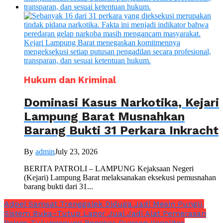
Hukum dan Kriminal
Dominasi Kasus Narkotika, Kejari
Lampung Barat Musnahkan
Barang Bukti 31 Perkara Inkracht
By
admin
July 23, 2026
BERITA PATROLI – LAMPUNG Kejaksaan Negeri
(Kejari) Lampung Barat melaksanakan eksekusi pemusnahan
barang bukti dari 31...
Adpel Samsat Trenggalek Diduga Jadi Mesin Pungli,
Sistem Buka–Tutup Lapor Jual Jadi Alat Pemerasan
Polres Tulungagung Bongkar Dugaan Ilegalitas