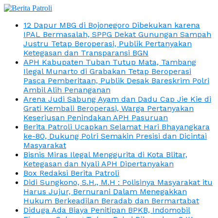
12 Dapur MBG di Bojonegoro Dibekukan karena
IPAL Bermasalah, SPPG Dekat Gunungan Sampah
Justru Tetap Beroperasi, Publik Pertanyakan
Ketegasan dan Transparansi BGN
APH Kabupaten Tuban Tutup Mata, Tambang
Ilegal Munarto di Grabakan Tetap Beroperasi
Pasca Pemberitaan, Publik Desak Bareskrim Polri
Ambil Alih Penanganan
Arena Judi Sabung Ayam dan Dadu Cap Jie Kie di
Grati Kembali Beroperasi, Warga Pertanyakan
Keseriusan Penindakan APH Pasuruan
Berita Patroli Ucapkan Selamat Hari Bhayangkara
ke-80, Dukung Polri Semakin Presisi dan Dicintai
Masyarakat
Bisnis Miras Ilegal Menggurita di Kota Blitar,
Ketegasan dan Nyali APH Dipertanyakan
Box Redaksi Berita Patroli
Didi Sungkono, S.H., M.H : Polisinya Masyarakat itu
Harus Jujur, Bernurani Dalam Menegakkan
Hukum Berkeadilan Beradab dan Bermartabat
Diduga Ada Biaya Penitipan BPKB, Indomobil