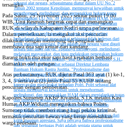
tersangka.
Pada Sabtu, 29 November 2025 sekitar pukul 19.00
WIB, Unit Resmob bergerak cepat dan menangkap
RUK di wilayah Kabupaten Kediri tanpa perlawanan.
Dalam pemeriksaan, ia mengakui aksi pencurian
dilakukan dengan memotong tali pengikat lalu
membawa dua sapi keluar dari kandang.
Barang bukti dua ekor sapi hasil kejahatan berhasil
diamankan oleh petugas.
Atas perbuatannya, RUK dijerat Pasal 363 ayat (1) ke-1,
3, 4, 5 serta ayat (2) junto Pasal 55 KUHP tentang
pencurian dengan pemberatan.
Kapolres Sumenep AKBP Rivanda, S.I.K melalui Kasi
Humas AKP Widiarti menegaskan bahwa Polres
Sumenep tidak memberi ruang bagi pelaku kriminal,
termasuk pencurian hewan yang kerap meresahkan
warga pedesaan.