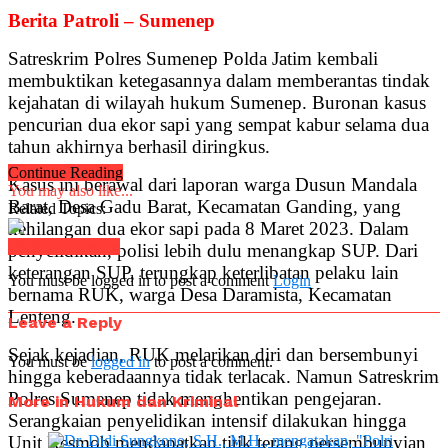
Berita Patroli – Sumenep
Satreskrim Polres Sumenep Polda Jatim kembali
membuktikan ketegasannya dalam memberantas tindak
kejahatan di wilayah hukum Sumenep. Buronan kasus
pencurian dua ekor sapi yang sempat kabur selama dua
tahun akhirnya berhasil diringkus.
Continue Reading
Kasus ini berawal dari laporan warga Dusun Mandala
You may also like...
Barat, Desa Gadu Barat, Kecamatan Ganding, yang
Related Topics:
kehilangan dua ekor sapi pada 8 Maret 2023. Dalam
Click to comment
penyelidikan, polisi lebih dulu menangkap SUP. Dari
keterangan SUP, terungkap keterlibatan pelaku lain
You must be logged in to post a comment
Login
bernama RUK, warga Desa Daramista, Kecamatan
Lenteng.
Leave a Reply
Sejak kejadian, RUK melarikan diri dan bersembunyi
You must be
logged in
to post a comment.
hingga keberadaannya tidak terlacak. Namun Satreskrim
Polres Sumenep tidak menghentikan pengejaran.
More in Hukum dan Kriminal
Serangkaian penyelidikan intensif dilakukan hingga
Unit Resmob mendapatkan titik terang persembunyian