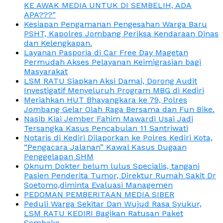
KE AWAK MEDIA UNTUK DI SEMBELIH, ADA
APA???”
Kesiapan Pengamanan Pengesahan Warga Baru
PSHT, Kapolres Jombang Periksa Kendaraan Dinas
dan Kelengkapan.
Layanan Pasporia di Car Free Day Magetan
Permudah Akses Pelayanan Keimigrasian bagi
Masyarakat
LSM RATU Siapkan Aksi Damai, Dorong Audit
Investigatif Menyeluruh Program MBG di Kediri
Meriahkan HUT Bhayangkara ke 79, Polres
Jombang Gelar Olah Raga Bersama dan Fun Bike.
Nasib Kiai Jember Fahim Mawardi Usai Jadi
Tersangka Kasus Pencabulan 11 Santriwati
Notaris di Kediri Dilaporkan ke Polres Kediri Kota,
“Pengacara Jalanan” Kawal Kasus Dugaan
Penggelapan SHM
Oknum Dokter belum lulus Specialis, tangani
Pasien Penderita Tumor, Direktur Rumah Sakit Dr
Soetomo,diminta Evaluasi Managemen
PEDOMAN PEMBERITAAN MEDIA SIBER
Peduli Warga Sekitar Dan Wujud Rasa Syukur,
LSM RATU KEDIRI Bagikan Ratusan Paket
Sembako