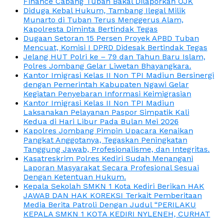
Finance Cabang Tuban Bakal Dilaporkan OJK
Diduga Kebal Hukum, Tambang Ilegal Milik
Munarto di Tuban Terus Menggerus Alam,
Kapolresta Diminta Bertindak Tegas
Dugaan Setoran 15 Persen Proyek APBD Tuban
Mencuat, Komisi I DPRD Didesak Bertindak Tegas
Jelang HUT Polri ke – 79 dan Tahun Baru Islam,
Polres Jombang Gelar Liwetan Bhayangkara.
Kantor Imigrasi Kelas II Non TPI Madiun Bersinergi
dengan Pemerintah Kabupaten Ngawi Gelar
Kegiatan Penyebaran Informasi Keimigrasian
Kantor Imigrasi Kelas II Non TPI Madiun
Laksanakan Pelayanan Paspor Simpatik Kali
Kedua di Hari Libur Pada Bulan Mei 2026
Kapolres Jombang Pimpin Upacara Kenaikan
Pangkat Anggotanya, Tegaskan Peningkatan
Tanggung Jawab, Profesionalisme, dan Integritas.
Kasatreskrim Polres Kediri Sudah Menangani
Laporan Masyarakat Secara Profesional Sesuai
Dengan Ketentuan Hukum.
Kepala Sekolah SMKN 1 Kota Kediri Berikan HAK
JAWAB DAN HAK KOREKSI Terkait Pemberitaan
Media Berita Patroli Dengan Judul “PERILAKU
KEPALA SMKN 1 KOTA KEDIRI NYLENEH, CURHAT