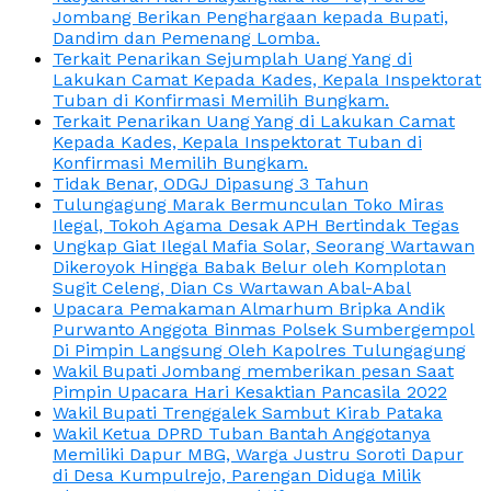
Jombang Berikan Penghargaan kepada Bupati,
Dandim dan Pemenang Lomba.
Terkait Penarikan Sejumplah Uang Yang di
Lakukan Camat Kepada Kades, Kepala Inspektorat
Tuban di Konfirmasi Memilih Bungkam.
Terkait Penarikan Uang Yang di Lakukan Camat
Kepada Kades, Kepala Inspektorat Tuban di
Konfirmasi Memilih Bungkam.
Tidak Benar, ODGJ Dipasung 3 Tahun
Tulungagung Marak Bermunculan Toko Miras
Ilegal, Tokoh Agama Desak APH Bertindak Tegas
Ungkap Giat Ilegal Mafia Solar, Seorang Wartawan
Dikeroyok Hingga Babak Belur oleh Komplotan
Sugit Celeng, Dian Cs Wartawan Abal-Abal
Upacara Pemakaman Almarhum Bripka Andik
Purwanto Anggota Binmas Polsek Sumbergempol
Di Pimpin Langsung Oleh Kapolres Tulungagung
Wakil Bupati Jombang memberikan pesan Saat
Pimpin Upacara Hari Kesaktian Pancasila 2022
Wakil Bupati Trenggalek Sambut Kirab Pataka
Wakil Ketua DPRD Tuban Bantah Anggotanya
Memiliki Dapur MBG, Warga Justru Soroti Dapur
di Desa Kumpulrejo, Parengan Diduga Milik