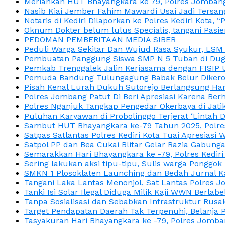
Meriahkan HUT Bhayangkara ke 79, Polres Jombang
Nasib Kiai Jember Fahim Mawardi Usai Jadi Tersan
Notaris di Kediri Dilaporkan ke Polres Kediri Kot
Oknum Dokter belum lulus Specialis, tangani Pasi
PEDOMAN PEMBERITAAN MEDIA SIBER
Peduli Warga Sekitar Dan Wujud Rasa Syukur, LS
Pembuatan Panggung Siswa SMP N 5 Tuban di Duga
Pemkab Trenggalek Jalin Kerjasama dengan FISIP 
Pemuda Bandung Tulungagung Babak Belur Dikeroy
Pisah Kenal Lurah Dukuh Sutorejo Berlangsung Har
Polres Jombang Patut Di Beri Apresiasi Karena Berh
Polres Nganjuk Tangkap Pengedar Okerbaya di Jatika
Puluhan Karyawan di Probolinggo Terjerat ‘Lintah 
Sambut HUT Bhayangkara ke-79 Tahun 2025, Polres
Satpas Satlantas Polres Kediri Kota Tuai Apresias
Satpol PP dan Bea Cukai Blitar Gelar Razia Gabung
Semarakkan Hari Bhayangkara ke -79, Polres Kedir
Sering lakukan aksi tipu-tipu, Sulis warga Ponggok 
SMKN 1 Plosoklaten Launching dan Bedah Jurnal Ka
Tangani Laka Lantas Menonjol, Sat Lantas Polres J
Tanki Isi Solar Ilegal Diduga Milik Kaji WWN Berl
Tanpa Sosialisasi dan Sebabkan Infrastruktur Rus
Target Pendapatan Daerah Tak Terpenuhi, Belanja
Tasyakuran Hari Bhayangkara ke -79, Polres Jom