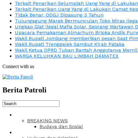
Terkait Penarikan Sejumplah Uang Yang di Lakuka
Terkait Penarikan Uang Yang di Lakukan Camat Kep
Tidak Benar, ODGJ Dipasung 3 Tahun
Tulungagung Marak Bermunculan Toko Miras Ilega
Ungkap Giat Ilegal Mafia Solar, Seorang Wartawan 
Upacara Pemakaman Almarhum Bripka Andik Purwa
Wakil Bupati Jombang memberikan pesan Saat Pimp
Wakil Bupati Trenggalek Sambut Kirab Pataka
Wakil Ketua DPRD Tuban Bantah Anggotanya Memili
WARGA KELUHKAN BAU LIMBAH DAMATEX
Connect with us
Berita Patroli
BREAKING NEWS
Budaya dan Sosial