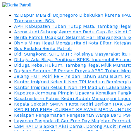
12 Dapur MBG di Bojonegoro Dibekukan karena IPA
Transparansi BGN
APH Kabupaten Tuban Tutup Mata, Tambang Ilegal M
Arena Judi Sabung Ayam dan Dadu Cap Jie Kie di 
Berita Patroli Ucapkan Selamat Hari Bhayangkara k
Bisnis Miras Ilegal Menggurita di Kota Blitar, Kete
Box Redaksi Berita Patroli
Didi Sungkono, S.H., M.H : Polisinya Masyarakat 
Diduga Ada Biaya Penitipan BPKB, Indomobil Finan
Diduga Kebal Hukum, Tambang Ilegal Milik Munarto
Dugaan Setoran 15 Persen Proyek APBD Tuban Menc
Jelang HUT Polri ke – 79 dan Tahun Baru Islam, P
Kantor Imigrasi Kelas II Non TPI Madiun Bersiner
Kantor Imigrasi Kelas II Non TPI Madiun Laksanaka
Kapolres Jombang Pimpin Upacara Kenaikan Pangkat
Kasatreskrim Polres Kediri Sudah Menangani Lapo
Kepala Sekolah SMKN 1 Kota Kediri Berikan HAK 
KEDIRI NYLENEH, CURHAT KE AWAK MEDIA UNTUK 
Kesiapan Pengamanan Pengesahan Warga Baru PSHT
Layanan Pasporia di Car Free Day Magetan Permud
LSM RATU Siapkan Aksi Damai, Dorong Audit Invest