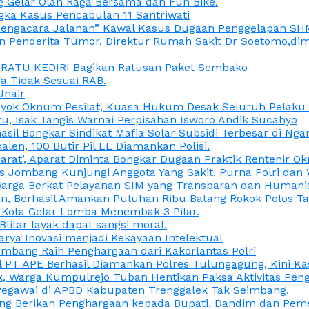
 Gelar Olah Raga Bersama dan Fun Bike.
gka Kasus Pencabulan 11 Santriwati
a, “Pengacara Jalanan” Kawal Kasus Dugaan Penggelapan SH
en Penderita Tumor, Direktur Rumah Sakit Dr Soetomo,d
M RATU KEDIRI Bagikan Ratusan Paket Sembako
 Tidak Sesuai RAB.
Unair
ok Oknum Pesilat, Kuasa Hukum Desak Seluruh Pelaku D
u, Isak Tangis Warnai Perpisahan Isworo Andik Sucahyo
asil Bongkar Sindikat Mafia Solar Subsidi Terbesar di Ng
len, 100 Butir Pil LL Diamankan Polisi.
Darat’, Aparat Diminta Bongkar Dugaan Praktik Rentenir 
 Jombang Kunjungi Anggota Yang Sakit, Purna Polri dan 
i Warga Berkat Pelayanan SIM yang Transparan dan Humani
an, Berhasil Amankan Puluhan Ribu Batang Rokok Polos Ta
i Kota Gelar Lomba Menembak 3 Pilar.
Blitar layak dapat sangsi moral.
rya Inovasi menjadi Kekayaan Intelektual
ombang Raih Penghargaan dari Kakorlantas Polri
abel PT APE Berhasil Diamankan Polres Tulungagung, Kini 
ak, Warga Kumpulrejo Tuban Hentikan Paksa Aktivitas Pe
 Pegawai di APBD Kabupaten Trenggalek Tak Seimbang.
bang Berikan Penghargaan kepada Bupati, Dandim dan Pe