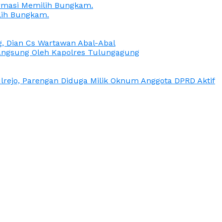
irmasi Memilih Bungkam.
lih Bungkam.
g, Dian Cs Wartawan Abal-Abal
ngsung Oleh Kapolres Tulungagung
rejo, Parengan Diduga Milik Oknum Anggota DPRD Aktif