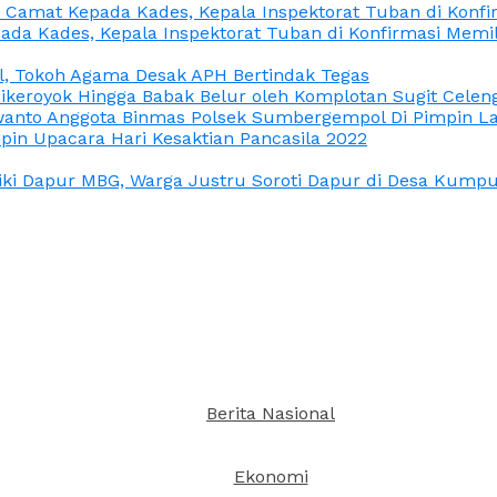
n Camat Kepada Kades, Kepala Inspektorat Tuban di Konf
ada Kades, Kepala Inspektorat Tuban di Konfirmasi Memi
l, Tokoh Agama Desak APH Bertindak Tegas
Dikeroyok Hingga Babak Belur oleh Komplotan Sugit Celen
nto Anggota Binmas Polsek Sumbergempol Di Pimpin La
in Upacara Hari Kesaktian Pancasila 2022
ki Dapur MBG, Warga Justru Soroti Dapur di Desa Kumpul
Berita Nasional
Ekonomi