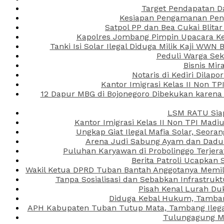
Target Pendapatan D
Kesiapan Pengamanan Peng
Satpol PP dan Bea Cukai Blita
Kapolres Jombang Pimpin Upacara Ken
Tanki Isi Solar Ilegal Diduga Milik Kaji WW
Peduli Warga Se
Bisnis Mir
Notaris di Kediri Dila
Kantor Imigrasi Kelas II Non T
12 Dapur MBG di Bojonegoro Dibekukan karena
LSM RATU Siap
Kantor Imigrasi Kelas II Non TPI Mad
Ungkap Giat Ilegal Mafia Solar, Seor
Arena Judi Sabung Ayam dan Dadu C
Puluhan Karyawan di Probolinggo Terjera
Berita Patroli Ucapkan 
Wakil Ketua DPRD Tuban Bantah Anggotanya Memili
Tanpa Sosialisasi dan Sebabkan Infrastru
Pisah Kenal Lurah Du
Diduga Kebal Hukum, Tambang
APH Kabupaten Tuban Tutup Mata, Tambang Ilegal 
Tulungagung Ma