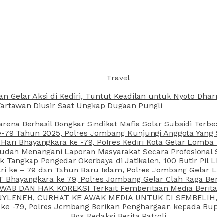
Travel
an Gelar Aksi di Kediri, Tuntut Keadilan untuk Nyoto Dh
rtawan Diusir Saat Ungkap Dugaan Pungli
arena Berhasil Bongkar Sindikat Mafia Solar Subsidi Terb
79 Tahun 2025, Polres Jombang Kunjungi Anggota Yang Sa
ari Bhayangkara ke -79, Polres Kediri Kota Gelar Lomba
 Sudah Menangani Laporan Masyarakat Secara Profesiona
k Tangkap Pengedar Okerbaya di Jatikalen, 100 Butir Pil L
ri ke – 79 dan Tahun Baru Islam, Polres Jombang Gelar 
 Bhayangkara ke 79, Polres Jombang Gelar Olah Raga Be
JAWAB DAN HAK KOREKSI Terkait Pemberitaan Media Beri
 NYLENEH, CURHAT KE AWAK MEDIA UNTUK DI SEMBELIH,
 ke -79, Polres Jombang Berikan Penghargaan kepada B
Box Redaksi Berita Patroli