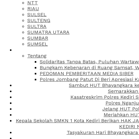
NTT
RIAU
SULSEL
SULTENG
SULTRA
SUMATRA UTARA
SUMBAR
SUMSEL
Tentang
Solidaritas Tanpa Batas, Puluhan Wartaw
Bungkam Kebenaran di Ruang Samsat, Wa
PEDOMAN PEMBERITAAN MEDIA SIBER
Polres Jombang Patut Di Beri Apresiasi K
Sambut HUT Bhayangkara ke-
Semarakkan H
Kasatreskrim Polres Kediri
Polres Nganju
Jelang HUT Pol
Meriahkan HUT
Kepala Sekolah SMKN 1 Kota Kediri Berikan HAK 
KEDIRI
Tasyakuran Hari Bhayangkara