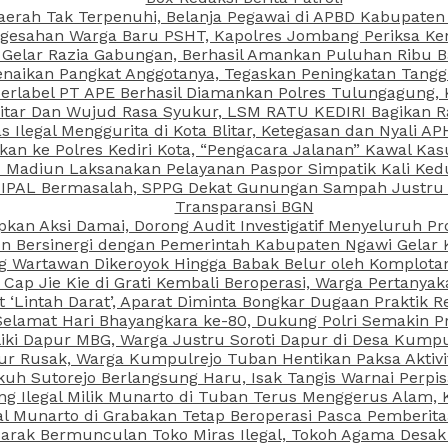
aerah Tak Terpenuhi, Belanja Pegawai di APBD Kabupaten
esahan Warga Baru PSHT, Kapolres Jombang Periksa Ken
r Gelar Razia Gabungan, Berhasil Amankan Puluhan Ribu B
aikan Pangkat Anggotanya, Tegaskan Peningkatan Tanggun
N Berlabel PT APE Berhasil Diamankan Polres Tulungagung
kitar Dan Wujud Rasa Syukur, LSM RATU KEDIRI Bagikan 
as Ilegal Menggurita di Kota Blitar, Ketegasan dan Nyali A
porkan ke Polres Kediri Kota, “Pengacara Jalanan” Kawal 
PI Madiun Laksanakan Pelayanan Paspor Simpatik Kali Ked
 IPAL Bermasalah, SPPG Dekat Gunungan Sampah Justru T
Transparansi BGN
kan Aksi Damai, Dorong Audit Investigatif Menyeluruh Pr
iun Bersinergi dengan Pemerintah Kabupaten Ngawi Gelar 
ang Wartawan Dikeroyok Hingga Babak Belur oleh Komplota
ap Jie Kie di Grati Kembali Beroperasi, Warga Pertany
t ‘Lintah Darat’, Aparat Diminta Bongkar Dugaan Praktik
Selamat Hari Bhayangkara ke-80, Dukung Polri Semakin Pr
ki Dapur MBG, Warga Justru Soroti Dapur di Desa Kumpu
ktur Rusak, Warga Kumpulrejo Tuban Hentikan Paksa Akti
kuh Sutorejo Berlangsung Haru, Isak Tangis Warnai Perpi
 Ilegal Milik Munarto di Tuban Terus Menggerus Alam, K
Munarto di Grabakan Tetap Beroperasi Pasca Pemberitaa
rak Bermunculan Toko Miras Ilegal, Tokoh Agama Desak