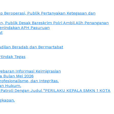
 Beroperasi, Publik Pertanyakan Ketegasan dan
, Publik Desak Bareskrim Polri Ambil Alih Penanganan
 Penindakan APH Pasuruan
at
eadilan Beradab dan Bermartabat
rtindak Tegas
yebaran Informasi Keimigrasian
da Bulan Mei 2026
esionalisme, dan Integritas.
uan Hukum.
a Patroli Dengan Judul “PERILAKU KEPALA SMKN 1 KOTA
gkapan.