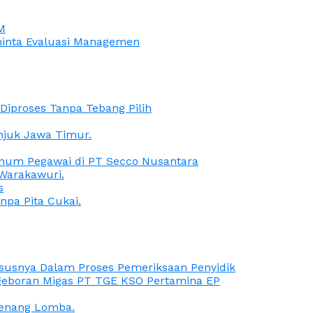
M
iminta Evaluasi Managemen
iproses Tanpa Tebang Pilih
anjuk Jawa Timur.
Oknum Pegawai di PT Secco Nusantara
Warakawuri.
s
npa Pita Cukai.
Kasusnya Dalam Proses Pemeriksaan Penyidik
ngeboran Migas PT TGE KSO Pertamina EP
menang Lomba.