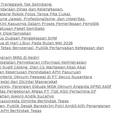
 Trenggalek Tak Seimbang.
daraan Dinas dan Kelengkapan.
atang Rokok Polos Tanpa Pita Cukai.
g Jawab, Profesionalisme, dan Integritas.
, Kini Kasusnya Dalam Proses Pemeriksaan Penyidik
Ratusan Paket Sembako
PH Dipertanyakan
Kasus Dugaan Penggelapan SHM
ua di Hari Libur Pada Bulan Mei 2026
etap Beroperasi, Publik Pertanyakan Ketegasan dan
ogram MBG di Kediri
Kegiatan Penyebaran Informasi Keimigrasian
n Sugit Celeng, Dian Cs Wartawan Abal-Abal
akan Keseriusan Penindakan APH Pasuruan
 Rentenir Oknum Pegawai di PT Secco Nusantara
esisi dan Dicintai Masyarakat
lrejo, Parengan Diduga Milik Oknum Anggota DPRD Aktif
vitas Pengeboran Migas PT TGE KSO Pertamina EP
sahan Isworo Andik Sucahyo
apolresta Diminta Bertindak Tegas
n, Publik Desak Bareskrim Polri Ambil Alih Penanganan
 APH Bertindak Tegas