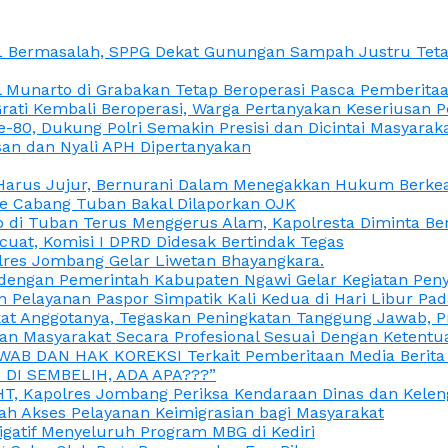
L Bermasalah, SPPG Dekat Gunungan Sampah Justru Tetap
unarto di Grabakan Tetap Beroperasi Pasca Pemberitaan
Grati Kembali Beroperasi, Warga Pertanyakan Keseriusan
e-80, Dukung Polri Semakin Presisi dan Dicintai Masyarak
gasan dan Nyali APH Dipertanyakan
itu Harus Jujur, Bernurani Dalam Menegakkan Hukum Berk
ce Cabang Tuban Bakal Dilaporkan OJK
 di Tuban Terus Menggerus Alam, Kapolresta Diminta Be
uat, Komisi I DPRD Didesak Bertindak Tegas
olres Jombang Gelar Liwetan Bhayangkara.
gi dengan Pemerintah Kabupaten Ngawi Gelar Kegiatan Pen
n Pelayanan Paspor Simpatik Kali Kedua di Hari Libur Pa
 Anggotanya, Tegaskan Peningkatan Tanggung Jawab, Prof
ran Masyarakat Secara Profesional Sesuai Dengan Ketent
JAWAB DAN HAK KOREKSI Terkait Pemberitaan Media Berit
DI SEMBELIH, ADA APA???”
, Kapolres Jombang Periksa Kendaraan Dinas dan Kelen
ah Akses Pelayanan Keimigrasian bagi Masyarakat
igatif Menyeluruh Program MBG di Kediri