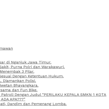
armawan
esar di Nganjuk Jawa Timur.
kit, Purna Polri dan Warakawuri.
 Menembak 3 Pilar.
l Sesuai Dengan Ketentuan Hukum.
L Diamankan Polisi.
Liwetan Bhayangkara.
rsama dan Fun Bike.
ta Patroli Dengan Judul “PERILAKU KEPALA SMKN 1 KOTA
 ADA APA???”
upati, Dandim dan Pemenang Lomba.