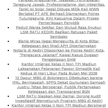
Tanggung Jawab, Profesionalisme, dan Integritas.
Tanki Isi Solar Ilegal Diduga Milik Kaji WWN
Berlabel PT APE Berhasil Diamankan Polres
Tulungagung, Kini Kasusnya Dalam Proses
Pemeriksaan Penyidik
Peduli Warga Sekitar Dan Wujud Rasa Syukur,
LSM RATU KEDIRI Bagikan Ratusan Paket
Sembako
Bisnis Miras Ilegal Menggurita di Kota Blitar,
Ketegasan dan Nyali APH Dipertanyakan
Notaris di Kediri Dilaporkan ke Polres Kediri Kota,
“Pengacara Jalanan” Kawal Kasus Dugaan
Penggelapan SHM
Kantor Imigrasi Kelas II Non TPI Madiun
Laksanakan Pelayanan Paspor Simpatik Kali
Kedua di Hari Libur Pada Bulan Mei 2026
12 Dapur MBG di Bojonegoro Dibekukan karena
IPAL Bermasalah, SPPG Dekat Gunungan Sampah
Justru Tetap Beroperasi, Publik Pertanyakan
Ketegasan dan Transparansi BGN
LSM RATU Siapkan Aksi Damai, Dorong Audit
Investigatif Menyeluruh Program MBG di Kediri
Kantor Imigrasi Kelas II Non TPI Madiun Bersinergi