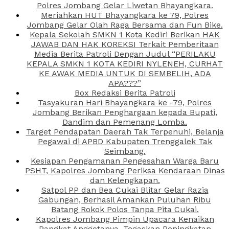
Polres Jombang Gelar Liwetan Bhayangkara.
Meriahkan HUT Bhayangkara ke 79, Polres
Jombang Gelar Olah Raga Bersama dan Fun Bike.
Kepala Sekolah SMKN 1 Kota Kediri Berikan HAK
JAWAB DAN HAK KOREKSI Terkait Pemberitaan
Media Berita Patroli Dengan Judul “PERILAKU
KEPALA SMKN 1 KOTA KEDIRI NYLENEH, CURHAT
KE AWAK MEDIA UNTUK DI SEMBELIH, ADA
APA???”
Box Redaksi Berita Patroli
Tasyakuran Hari Bhayangkara ke -79, Polres
Jombang Berikan Penghargaan kepada Bupati,
Dandim dan Pemenang Lomba.
Target Pendapatan Daerah Tak Terpenuhi, Belanja
Pegawai di APBD Kabupaten Trenggalek Tak
Seimbang.
Kesiapan Pengamanan Pengesahan Warga Baru
PSHT, Kapolres Jombang Periksa Kendaraan Dinas
dan Kelengkapan.
Satpol PP dan Bea Cukai Blitar Gelar Razia
Gabungan, Berhasil Amankan Puluhan Ribu
Batang Rokok Polos Tanpa Pita Cukai.
Kapolres Jombang Pimpin Upacara Kenaikan
Pangkat Anggotanya, Tegaskan Peningkatan