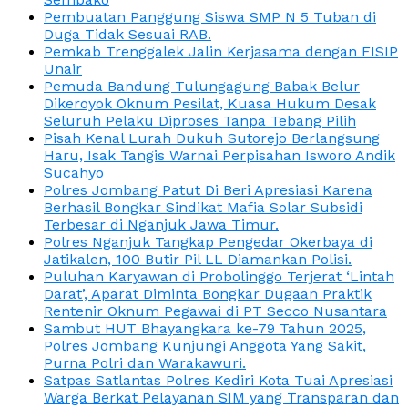
Pembuatan Panggung Siswa SMP N 5 Tuban di
Duga Tidak Sesuai RAB.
Pemkab Trenggalek Jalin Kerjasama dengan FISIP
Unair
Pemuda Bandung Tulungagung Babak Belur
Dikeroyok Oknum Pesilat, Kuasa Hukum Desak
Seluruh Pelaku Diproses Tanpa Tebang Pilih
Pisah Kenal Lurah Dukuh Sutorejo Berlangsung
Haru, Isak Tangis Warnai Perpisahan Isworo Andik
Sucahyo
Polres Jombang Patut Di Beri Apresiasi Karena
Berhasil Bongkar Sindikat Mafia Solar Subsidi
Terbesar di Nganjuk Jawa Timur.
Polres Nganjuk Tangkap Pengedar Okerbaya di
Jatikalen, 100 Butir Pil LL Diamankan Polisi.
Puluhan Karyawan di Probolinggo Terjerat ‘Lintah
Darat’, Aparat Diminta Bongkar Dugaan Praktik
Rentenir Oknum Pegawai di PT Secco Nusantara
Sambut HUT Bhayangkara ke-79 Tahun 2025,
Polres Jombang Kunjungi Anggota Yang Sakit,
Purna Polri dan Warakawuri.
Satpas Satlantas Polres Kediri Kota Tuai Apresiasi
Warga Berkat Pelayanan SIM yang Transparan dan