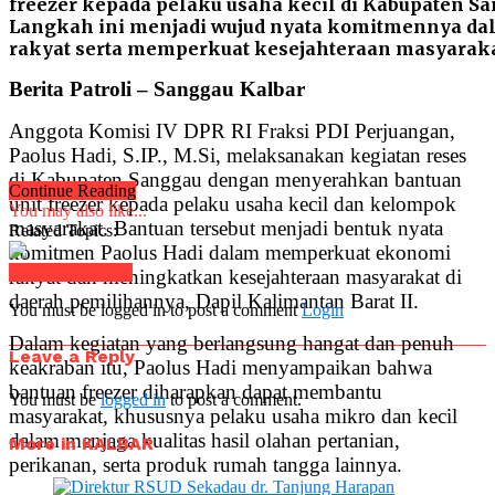
freezer kepada pelaku usaha kecil di Kabupaten S
Langkah ini menjadi wujud nyata komitmennya 
rakyat serta memperkuat kesejahteraan masyaraka
Berita Patroli – Sanggau Kalbar
Anggota Komisi IV DPR RI Fraksi PDI Perjuangan,
Paolus Hadi, S.IP., M.Si, melaksanakan kegiatan reses
di Kabupaten Sanggau dengan menyerahkan bantuan
Continue Reading
unit freezer kepada pelaku usaha kecil dan kelompok
You may also like...
masyarakat. Bantuan tersebut menjadi bentuk nyata
Related Topics:
komitmen Paolus Hadi dalam memperkuat ekonomi
Click to comment
rakyat dan meningkatkan kesejahteraan masyarakat di
daerah pemilihannya, Dapil Kalimantan Barat II.
You must be logged in to post a comment
Login
Dalam kegiatan yang berlangsung hangat dan penuh
Leave a Reply
keakraban itu, Paolus Hadi menyampaikan bahwa
bantuan freezer diharapkan dapat membantu
You must be
logged in
to post a comment.
masyarakat, khususnya pelaku usaha mikro dan kecil
dalam menjaga kualitas hasil olahan pertanian,
More in KALBAR
perikanan, serta produk rumah tangga lainnya.