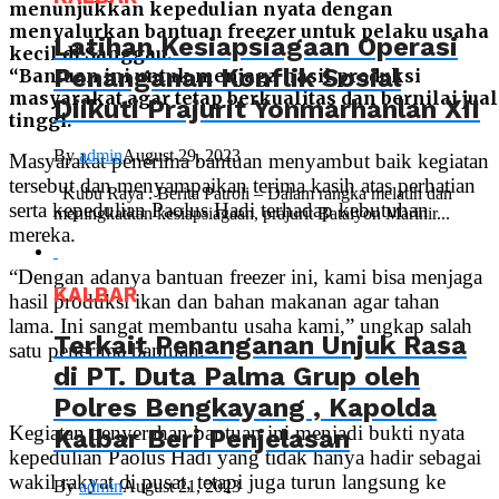
menunjukkan kepedulian nyata dengan
menyalurkan bantuan freezer untuk pelaku usaha
Latihan Kesiapsiagaan Operasi
kecil di Sanggau.
Penanganan Konflik Sosial
“Bantuan ini untuk menjaga hasil produksi
masyarakat agar tetap berkualitas dan bernilai jual
Diikuti Prajurit Yonmarhanlan XII
tinggi.
By
admin
August 29, 2023
Masyarakat penerima bantuan menyambut baik kegiatan
tersebut dan menyampaikan terima kasih atas perhatian
Kubu Raya . Berita Patroli – Dalam rangka melatih dan
serta kepedulian Paolus Hadi terhadap kebutuhan
meningkatkan kesiapsiagaan, prajurit Batalyon Marinir...
mereka.
“Dengan adanya bantuan freezer ini, kami bisa menjaga
KALBAR
hasil produksi ikan dan bahan makanan agar tahan
lama. Ini sangat membantu usaha kami,” ungkap salah
Terkait Penanganan Unjuk Rasa
satu penerima bantuan.
di PT. Duta Palma Grup oleh
Polres Bengkayang , Kapolda
Kegiatan penyerahan bantuan ini menjadi bukti nyata
Kalbar Beri Penjelasan
kepedulian Paolus Hadi yang tidak hanya hadir sebagai
wakil rakyat di pusat, tetapi juga turun langsung ke
By
admin
August 21, 2023