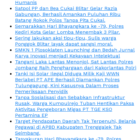
Humanis
Satpol PP dan Bea Cukai Blitar Gelar Razia
Gabungan, Berhasil Amankan Puluhan Ribu
Batang Rokok Polos Tanpa Pita Cukai.
Semarakkan Hari Bhayangkara ke -79, Polres
Kediri Kota Gelar Lomba Menembak 3 Pilar.
Sering lakukan aksi tipu-tipu, Sulis warga
Ponggok Blitar layak dapat sangsi moral.
SMKN 1 Plosoklaten Launching dan Bedah Jurnal
Karya Inovasi menjadi Kekayaan Intelektual
Tangani Laka Lantas Menonjol, Sat Lantas Polres
Jombang Raih Penghargaan dari Kakorlantas Polri
Tanki Isi Solar Ilegal Diduga Milik Kaji WWN
Berlabel PT APE Berhasil Diamankan Polres
Tulungagung, Kini Kasusnya Dalam Proses
Pemeriksaan Penyidik
Tanpa Sosialisasi dan Sebabkan Infrastruktur
Rusak, Warga Kumpulrejo Tuban Hentikan Paksa
Aktivitas Pengeboran Migas PT TGE KSO
Pertamina EP
Target Pendapatan Daerah Tak Terpenuhi, Belanja
Pegawai di APBD Kabupaten Trenggalek Tak
Seimbang.
Tasyakuran Hari Bhayangkara ke -79, Polres