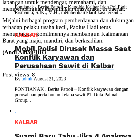
lapangan untuk mendengar, memahami, dan
Pontianak . Berita Patroli – Kapolda Kalbar Irjen Pol Pipit
memperjuangkan kepentingan masyarakat di daerah.
Rismanto, S.IK., M.H., memberikan klarifikasi terkait...
Melalui berbagai program pemberdayaan dan dukungan
terhadap pelaku usaha kecil, Paolus Hadi terus
menunjukkan komitmennya membangun Kalimantan
KALBAR
Barat yang maju, mandiri, dan berkeadilan.
Mobil Polisi Dirusak Massa Saat
(Andi Alfian/HR)
Konflik Karyawan dan
Perusahaan Sawit di Kalbar
Post Views:
8
By
admin
August 21, 2023
PONTIANAK . Berita Patroli – Konflik karyawan dengan
perusahaan perkebunan kelapa sawit PT Duta Palmah
Group...
KALBAR
Suami Baru Tahu Jika 4 Anaknya