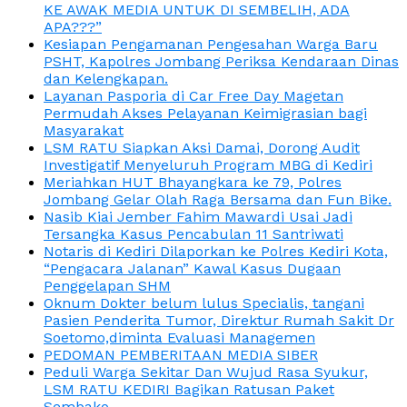
KE AWAK MEDIA UNTUK DI SEMBELIH, ADA
APA???”
Kesiapan Pengamanan Pengesahan Warga Baru
PSHT, Kapolres Jombang Periksa Kendaraan Dinas
dan Kelengkapan.
Layanan Pasporia di Car Free Day Magetan
Permudah Akses Pelayanan Keimigrasian bagi
Masyarakat
LSM RATU Siapkan Aksi Damai, Dorong Audit
Investigatif Menyeluruh Program MBG di Kediri
Meriahkan HUT Bhayangkara ke 79, Polres
Jombang Gelar Olah Raga Bersama dan Fun Bike.
Nasib Kiai Jember Fahim Mawardi Usai Jadi
Tersangka Kasus Pencabulan 11 Santriwati
Notaris di Kediri Dilaporkan ke Polres Kediri Kota,
“Pengacara Jalanan” Kawal Kasus Dugaan
Penggelapan SHM
Oknum Dokter belum lulus Specialis, tangani
Pasien Penderita Tumor, Direktur Rumah Sakit Dr
Soetomo,diminta Evaluasi Managemen
PEDOMAN PEMBERITAAN MEDIA SIBER
Peduli Warga Sekitar Dan Wujud Rasa Syukur,
LSM RATU KEDIRI Bagikan Ratusan Paket
Sembako