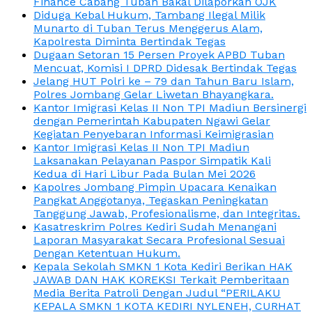
Finance Cabang Tuban Bakal Dilaporkan OJK
Diduga Kebal Hukum, Tambang Ilegal Milik
Munarto di Tuban Terus Menggerus Alam,
Kapolresta Diminta Bertindak Tegas
Dugaan Setoran 15 Persen Proyek APBD Tuban
Mencuat, Komisi I DPRD Didesak Bertindak Tegas
Jelang HUT Polri ke – 79 dan Tahun Baru Islam,
Polres Jombang Gelar Liwetan Bhayangkara.
Kantor Imigrasi Kelas II Non TPI Madiun Bersinergi
dengan Pemerintah Kabupaten Ngawi Gelar
Kegiatan Penyebaran Informasi Keimigrasian
Kantor Imigrasi Kelas II Non TPI Madiun
Laksanakan Pelayanan Paspor Simpatik Kali
Kedua di Hari Libur Pada Bulan Mei 2026
Kapolres Jombang Pimpin Upacara Kenaikan
Pangkat Anggotanya, Tegaskan Peningkatan
Tanggung Jawab, Profesionalisme, dan Integritas.
Kasatreskrim Polres Kediri Sudah Menangani
Laporan Masyarakat Secara Profesional Sesuai
Dengan Ketentuan Hukum.
Kepala Sekolah SMKN 1 Kota Kediri Berikan HAK
JAWAB DAN HAK KOREKSI Terkait Pemberitaan
Media Berita Patroli Dengan Judul “PERILAKU
KEPALA SMKN 1 KOTA KEDIRI NYLENEH, CURHAT