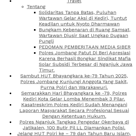
Travel
Tentang
Solidaritas Tanpa Batas, Puluhan
Wartawan Gelar Aksi di Kediri, Tuntut
Keadilan untuk Nyoto Dharmawan
Bungkam Kebenaran di Ruang Samsat,
Wartawan Diusir Saat Ungkap Dugaan
Pungli
PEDOMAN PEMBERITAAN MEDIA SIBER
Polres Jombang Patut Di Beri Apresiasi
Karena Berhasil Bongkar Sindikat Mafia
Solar Subsidi Terbesar di Nganjuk Jawa
Timur.
Sambut HUT Bhayangkara ke-79 Tahun 2025,
Polres Jombang Kunjungi Anggota Yang Sakit,
Purna Polri dan Warakawuri.
Semarakkan Hari Bhayangkara ke -79, Polres
Kediri Kota Gelar Lomba Menembak 3 Pilar.
Kasatreskrim Polres Kediri Sudah Menangani
Laporan Masyarakat Secara Profesional Sesuai
Dengan Ketentuan Hukum.
Polres Nganjuk Tangkap Pengedar Okerbaya di
Jatikalen, 100 Butir Pil LL Diamankan Polisi.
Jelang HUT Polri ke – 79 dan Tahun Baru Islam,