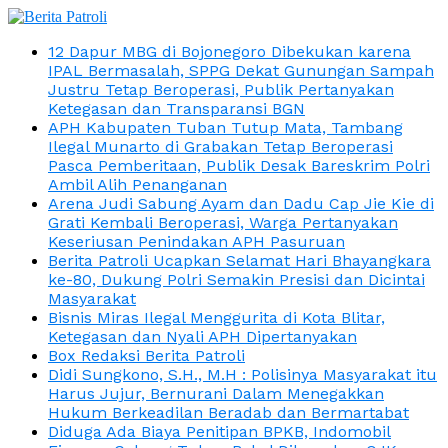
12 Dapur MBG di Bojonegoro Dibekukan karena
IPAL Bermasalah, SPPG Dekat Gunungan Sampah
Justru Tetap Beroperasi, Publik Pertanyakan
Ketegasan dan Transparansi BGN
APH Kabupaten Tuban Tutup Mata, Tambang
Ilegal Munarto di Grabakan Tetap Beroperasi
Pasca Pemberitaan, Publik Desak Bareskrim Polri
Ambil Alih Penanganan
Arena Judi Sabung Ayam dan Dadu Cap Jie Kie di
Grati Kembali Beroperasi, Warga Pertanyakan
Keseriusan Penindakan APH Pasuruan
Berita Patroli Ucapkan Selamat Hari Bhayangkara
ke-80, Dukung Polri Semakin Presisi dan Dicintai
Masyarakat
Bisnis Miras Ilegal Menggurita di Kota Blitar,
Ketegasan dan Nyali APH Dipertanyakan
Box Redaksi Berita Patroli
Didi Sungkono, S.H., M.H : Polisinya Masyarakat itu
Harus Jujur, Bernurani Dalam Menegakkan
Hukum Berkeadilan Beradab dan Bermartabat
Diduga Ada Biaya Penitipan BPKB, Indomobil