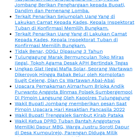
Jombang Berikan Penghargaan kepada Bupati,
Dandim dan Pemenang Lomba.
Terkait Penarikan Sejumplah Uang Yang di
Lakukan Camat Kepada Kades, Kepala Inspektorat
Tuban di Konfirmasi Memilih Bungkam.
Terkait Penarikan Uang Yang di Lakukan Camat
Kepada Kades, Kepala Inspektorat Tuban di
Konfirmasi Memilih Bungkam.
Tidak Benar, ODGJ Dipasung 3 Tahun
Tulungagung Marak Bermunculan Toko Miras
Ilegal, Tokoh Agama Desak APH Bertindak Tegas
Ungkap Giat Ilegal Mafia Solar, Seorang Wartawan
Dikeroyok Hingga Babak Belur oleh Komplotan
Sugit Celeng, Dian Cs Wartawan Abal-Abal
Upacara Pemakaman Almarhum Bripka Andik
Purwanto Anggota Binmas Polsek Sumbergempol
Di Pimpin Langsung Oleh Kapolres Tulungagung
Wakil Bupati Jombang memberikan pesan Saat
Pimpin Upacara Hari Kesaktian Pancasila 2022
Wakil Bupati Trenggalek Sambut Kirab Pataka
Wakil Ketua DPRD Tuban Bantah Anggotanya
Memiliki Dapur MBG, Warga Justru Soroti Dapur
di Desa Kumpulrejo, Parengan Diduga Milik