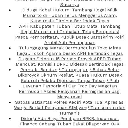
Sucahyo
Diduga Kebal Hukum, Tambang Ilegal Milik
Munarto di Tuban Terus Menggerus Alam,
Kapolresta Diminta Bertindak Tegas
APH Kabupaten Tuban Tutup Mata, Tambang
Ilegal Munarto di Grabakan Tetap Beroperasi
Pasca Pemberitaan, Publik Desak Bareskrim Polri
Ambil Alih Penanganan
Tulungagung Marak Bermunculan Toko Miras
Ilegal, Tokoh Agama Desak APH Bertindak Tegas
Dugaan Setoran 15 Persen Proyek APBD Tuban
Mencuat, Komisi I DPRD Didesak Bertindak Tegas
Pemuda Bandung Tulungagung Babak Belur
Dikeroyok Oknum Pesilat, Kuasa Hukum Desak
Seluruh Pelaku Diproses Tanpa Tebang Pilih
Layanan Pasporia di Car Free Day Magetan
Permudah Akses Pelayanan Keimigrasian bagi
Masyarakat
Satpas Satlantas Polres Kediri Kota Tuai Apresiasi
Warga Berkat Pelayanan SIM yang Transparan dan
Humanis
Diduga Ada Biaya Penitipan BPKB, Indomobil
Finance Cabang Tuban Bakal Dilaporkan OJK