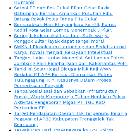
Humanis
Satpol PP dan Bea Cukai Blitar Gelar Razia
Gabungan, Berhasil Amankan Puluhan Ribu
Batang Rokok Polos Tanpa Pita Cukai.
Semarakkan Hari Bhayangkara ke -79, Polres
Kediri Kota Gelar Lomba Menembak 3 Pilar.
Sering lakukan aksi tipu-tipu, Sulis warga
Ponggok Blitar layak dapat sangsi moral.
SMKN 1 Plosoklaten Launching dan Bedah Jurnal
Karya Inovasi menjadi Kekayaan Intelektual
Tangani Laka Lantas Menonjol, Sat Lantas Polres
Jombang Raih Penghargaan dari Kakorlantas Polri
Tanki Isi Solar Ilegal Diduga Milik Kaji WWN
Berlabel PT APE Berhasil Diamankan Polres
Tulungagung, Kini Kasusnya Dalam Proses
Pemeriksaan Penyidik
Tanpa Sosialisasi dan Sebabkan Infrastruktur
Rusak, Warga Kumpulrejo Tuban Hentikan Paksa
Aktivitas Pengeboran Migas PT TGE KSO
Pertamina EP
Target Pendapatan Daerah Tak Terpenuhi, Belanja
Pegawai di APBD Kabupaten Trenggalek Tak
Seimbang.
Tasyakuran Hari Bhayangkara ke -79, Polres