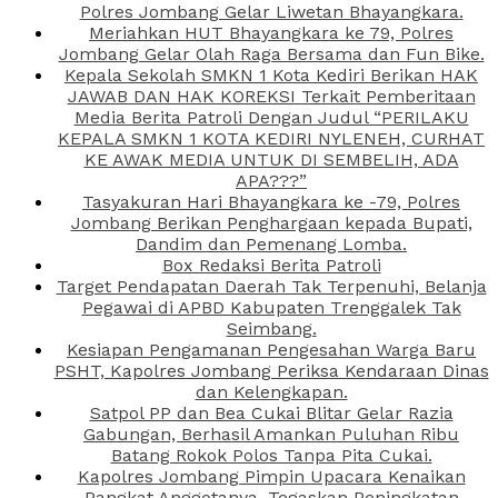
Polres Jombang Gelar Liwetan Bhayangkara.
Meriahkan HUT Bhayangkara ke 79, Polres
Jombang Gelar Olah Raga Bersama dan Fun Bike.
Kepala Sekolah SMKN 1 Kota Kediri Berikan HAK
JAWAB DAN HAK KOREKSI Terkait Pemberitaan
Media Berita Patroli Dengan Judul “PERILAKU
KEPALA SMKN 1 KOTA KEDIRI NYLENEH, CURHAT
KE AWAK MEDIA UNTUK DI SEMBELIH, ADA
APA???”
Tasyakuran Hari Bhayangkara ke -79, Polres
Jombang Berikan Penghargaan kepada Bupati,
Dandim dan Pemenang Lomba.
Box Redaksi Berita Patroli
Target Pendapatan Daerah Tak Terpenuhi, Belanja
Pegawai di APBD Kabupaten Trenggalek Tak
Seimbang.
Kesiapan Pengamanan Pengesahan Warga Baru
PSHT, Kapolres Jombang Periksa Kendaraan Dinas
dan Kelengkapan.
Satpol PP dan Bea Cukai Blitar Gelar Razia
Gabungan, Berhasil Amankan Puluhan Ribu
Batang Rokok Polos Tanpa Pita Cukai.
Kapolres Jombang Pimpin Upacara Kenaikan
Pangkat Anggotanya, Tegaskan Peningkatan