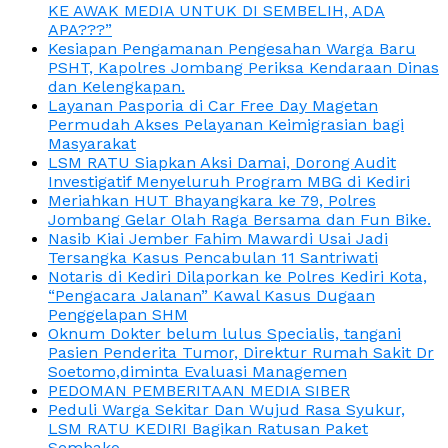
KE AWAK MEDIA UNTUK DI SEMBELIH, ADA
APA???”
Kesiapan Pengamanan Pengesahan Warga Baru
PSHT, Kapolres Jombang Periksa Kendaraan Dinas
dan Kelengkapan.
Layanan Pasporia di Car Free Day Magetan
Permudah Akses Pelayanan Keimigrasian bagi
Masyarakat
LSM RATU Siapkan Aksi Damai, Dorong Audit
Investigatif Menyeluruh Program MBG di Kediri
Meriahkan HUT Bhayangkara ke 79, Polres
Jombang Gelar Olah Raga Bersama dan Fun Bike.
Nasib Kiai Jember Fahim Mawardi Usai Jadi
Tersangka Kasus Pencabulan 11 Santriwati
Notaris di Kediri Dilaporkan ke Polres Kediri Kota,
“Pengacara Jalanan” Kawal Kasus Dugaan
Penggelapan SHM
Oknum Dokter belum lulus Specialis, tangani
Pasien Penderita Tumor, Direktur Rumah Sakit Dr
Soetomo,diminta Evaluasi Managemen
PEDOMAN PEMBERITAAN MEDIA SIBER
Peduli Warga Sekitar Dan Wujud Rasa Syukur,
LSM RATU KEDIRI Bagikan Ratusan Paket
Sembako