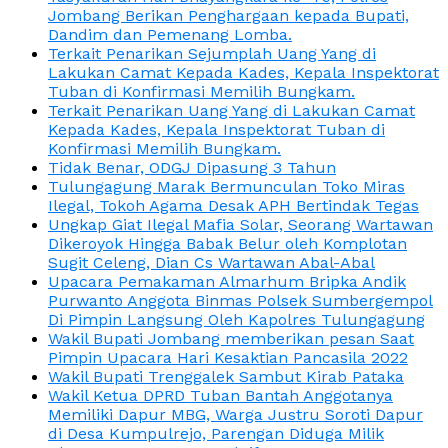
Jombang Berikan Penghargaan kepada Bupati,
Dandim dan Pemenang Lomba.
Terkait Penarikan Sejumplah Uang Yang di
Lakukan Camat Kepada Kades, Kepala Inspektorat
Tuban di Konfirmasi Memilih Bungkam.
Terkait Penarikan Uang Yang di Lakukan Camat
Kepada Kades, Kepala Inspektorat Tuban di
Konfirmasi Memilih Bungkam.
Tidak Benar, ODGJ Dipasung 3 Tahun
Tulungagung Marak Bermunculan Toko Miras
Ilegal, Tokoh Agama Desak APH Bertindak Tegas
Ungkap Giat Ilegal Mafia Solar, Seorang Wartawan
Dikeroyok Hingga Babak Belur oleh Komplotan
Sugit Celeng, Dian Cs Wartawan Abal-Abal
Upacara Pemakaman Almarhum Bripka Andik
Purwanto Anggota Binmas Polsek Sumbergempol
Di Pimpin Langsung Oleh Kapolres Tulungagung
Wakil Bupati Jombang memberikan pesan Saat
Pimpin Upacara Hari Kesaktian Pancasila 2022
Wakil Bupati Trenggalek Sambut Kirab Pataka
Wakil Ketua DPRD Tuban Bantah Anggotanya
Memiliki Dapur MBG, Warga Justru Soroti Dapur
di Desa Kumpulrejo, Parengan Diduga Milik