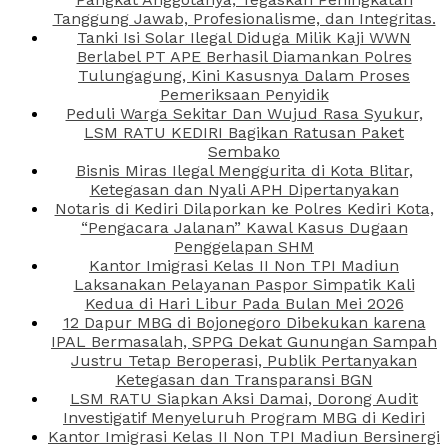
Tanggung Jawab, Profesionalisme, dan Integritas.
Tanki Isi Solar Ilegal Diduga Milik Kaji WWN
Berlabel PT APE Berhasil Diamankan Polres
Tulungagung, Kini Kasusnya Dalam Proses
Pemeriksaan Penyidik
Peduli Warga Sekitar Dan Wujud Rasa Syukur,
LSM RATU KEDIRI Bagikan Ratusan Paket
Sembako
Bisnis Miras Ilegal Menggurita di Kota Blitar,
Ketegasan dan Nyali APH Dipertanyakan
Notaris di Kediri Dilaporkan ke Polres Kediri Kota,
“Pengacara Jalanan” Kawal Kasus Dugaan
Penggelapan SHM
Kantor Imigrasi Kelas II Non TPI Madiun
Laksanakan Pelayanan Paspor Simpatik Kali
Kedua di Hari Libur Pada Bulan Mei 2026
12 Dapur MBG di Bojonegoro Dibekukan karena
IPAL Bermasalah, SPPG Dekat Gunungan Sampah
Justru Tetap Beroperasi, Publik Pertanyakan
Ketegasan dan Transparansi BGN
LSM RATU Siapkan Aksi Damai, Dorong Audit
Investigatif Menyeluruh Program MBG di Kediri
Kantor Imigrasi Kelas II Non TPI Madiun Bersinergi