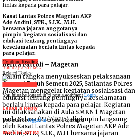
Kasat Lantas Polres Magetan AKP
Ade Andini, STK., S.I.K., M.H.
bersama jajaran anggotanya
pimpin kegiatan sosialisasi dan
edukasi tentang pentingnya
keselamatan berlalu lintas kepada
para pelajar.
Continue Reading
Berita Patroli – Magetan
You may also like...
Related Topics:
Dalam rangka menyukseskan pelaksanaan
Operasi Patuh Semeru 2025, Satlantas Polres
Click to comment
Magetan menggelar kegiatan sosialisasi dan
You must be logged in to post a comment
Login
edukasi tentang pentingnya keselamatan
berlalu lintas kepada para pelajar. Kegiatan
Leave a Reply
ini dilaksanakan di Aula SMKN 1 Magetan
pada Selasa (22/7/2025), dipimpin langsung
You must be
logged in
to post a comment.
oleh Kasat Lantas Polres Magetan AKP Ade
More in JATIM
Andini, STK., S.I.K., M.H. bersama jajaran