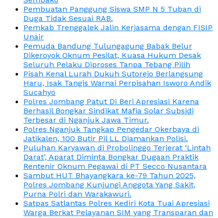
Pembuatan Panggung Siswa SMP N 5 Tuban di
Duga Tidak Sesuai RAB.
Pemkab Trenggalek Jalin Kerjasama dengan FISIP
Unair
Pemuda Bandung Tulungagung Babak Belur
Dikeroyok Oknum Pesilat, Kuasa Hukum Desak
Seluruh Pelaku Diproses Tanpa Tebang Pilih
Pisah Kenal Lurah Dukuh Sutorejo Berlangsung
Haru, Isak Tangis Warnai Perpisahan Isworo Andik
Sucahyo
Polres Jombang Patut Di Beri Apresiasi Karena
Berhasil Bongkar Sindikat Mafia Solar Subsidi
Terbesar di Nganjuk Jawa Timur.
Polres Nganjuk Tangkap Pengedar Okerbaya di
Jatikalen, 100 Butir Pil LL Diamankan Polisi.
Puluhan Karyawan di Probolinggo Terjerat ‘Lintah
Darat’, Aparat Diminta Bongkar Dugaan Praktik
Rentenir Oknum Pegawai di PT Secco Nusantara
Sambut HUT Bhayangkara ke-79 Tahun 2025,
Polres Jombang Kunjungi Anggota Yang Sakit,
Purna Polri dan Warakawuri.
Satpas Satlantas Polres Kediri Kota Tuai Apresiasi
Warga Berkat Pelayanan SIM yang Transparan dan