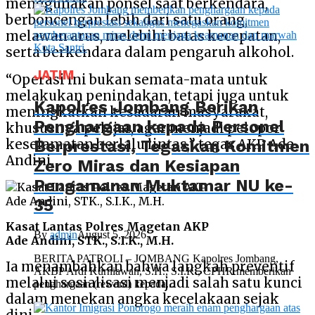
menggunakan ponsel saat berkendara,
berboncengan lebih dari satu orang,
melawan arus, melebihi batas kecepatan,
serta berkendara dalam pengaruh alkohol.
JATIM
“Operasi ini bukan semata-mata untuk
melakukan penindakan, tetapi juga untuk
Kapolres Jombang Berikan
meningkatkan kesadaran masyarakat,
Penghargaan kepada Personel
khususnya pelajar, agar menjadi pelopor
Berprestasi, Tegaskan Komitmen
keselamatan berlalu lintas,” tegas AKP Ade
Andini.
Zero Miras dan Kesiapan
Pengamanan Muktamar NU ke-
35
Kasat Lantas Polres Magetan AKP
By
admin
August 5, 2026
Ade Andini, STK., S.I.K., M.H.
BERITA PATROLI – JOMBANG Kapolres Jombang,
Ia menambahkan bahwa langkah preventif
AKBP Ardi Kurniawan, S.H., S.I.K., CPHR memberikan
melalui sosialisasi menjadi salah satu kunci
penghargaan (reward) kepada...
dalam menekan angka kecelakaan sejak