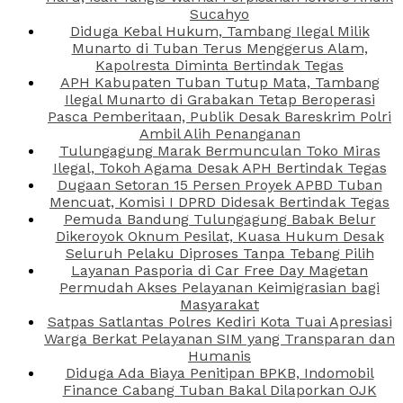
Sucahyo
Diduga Kebal Hukum, Tambang Ilegal Milik
Munarto di Tuban Terus Menggerus Alam,
Kapolresta Diminta Bertindak Tegas
APH Kabupaten Tuban Tutup Mata, Tambang
Ilegal Munarto di Grabakan Tetap Beroperasi
Pasca Pemberitaan, Publik Desak Bareskrim Polri
Ambil Alih Penanganan
Tulungagung Marak Bermunculan Toko Miras
Ilegal, Tokoh Agama Desak APH Bertindak Tegas
Dugaan Setoran 15 Persen Proyek APBD Tuban
Mencuat, Komisi I DPRD Didesak Bertindak Tegas
Pemuda Bandung Tulungagung Babak Belur
Dikeroyok Oknum Pesilat, Kuasa Hukum Desak
Seluruh Pelaku Diproses Tanpa Tebang Pilih
Layanan Pasporia di Car Free Day Magetan
Permudah Akses Pelayanan Keimigrasian bagi
Masyarakat
Satpas Satlantas Polres Kediri Kota Tuai Apresiasi
Warga Berkat Pelayanan SIM yang Transparan dan
Humanis
Diduga Ada Biaya Penitipan BPKB, Indomobil
Finance Cabang Tuban Bakal Dilaporkan OJK