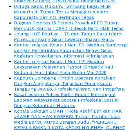
Finance Cabang Tuban Bakal Dilaporkan OJK
Diduga Kebal Hukum, Tambang Ilegal Milik
Munarto di Tuban Terus Menggerus Alam,
Kapolresta Diminta Bertindak Tegas
Dugaan Setoran 15 Persen Proyek APBD Tuban
Mencuat, Komisi I DPRD Didesak Bertindak Tegas
Jelang HUT Polri ke – 79 dan Tahun Baru Islam,
Polres Jombang Gelar Liwetan Bhayangkara.
Kantor Imigrasi Kelas II Non TPI Madiun Bersinergi
dengan Pemerintah Kabupaten Ngawi Gelar
Kegiatan Penyebaran Informasi Keimigrasian
Kantor Imigrasi Kelas II Non TPI Madiun
Laksanakan Pelayanan Paspor Simpatik Kali
Kedua di Hari Libur Pada Bulan Mei 2026
Kapolres Jombang Pimpin Upacara Kenaikan
Pangkat Anggotanya, Tegaskan Peningkatan
Tanggung Jawab, Profesionalisme, dan Integritas.
Kasatreskrim Polres Kediri Sudah Menangani
Laporan Masyarakat Secara Profesional Sesuai
Dengan Ketentuan Hukum.
Kepala Sekolah SMKN 1 Kota Kediri Berikan HAK
JAWAB DAN HAK KOREKSI Terkait Pemberitaan
Media Berita Patroli Dengan Judul “PERILAKU
KEPALA SMKN 1 KOTA KEDIRI NYLENEH, CURHAT