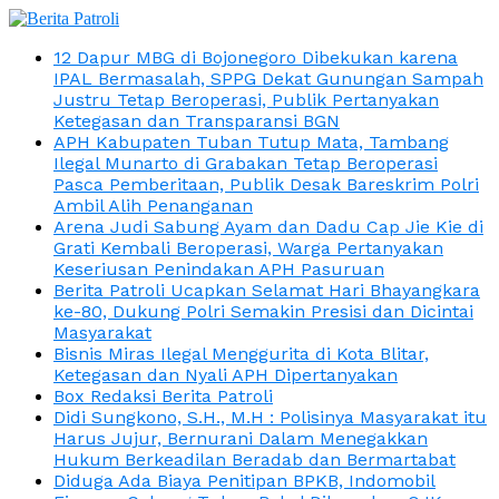
12 Dapur MBG di Bojonegoro Dibekukan karena
IPAL Bermasalah, SPPG Dekat Gunungan Sampah
Justru Tetap Beroperasi, Publik Pertanyakan
Ketegasan dan Transparansi BGN
APH Kabupaten Tuban Tutup Mata, Tambang
Ilegal Munarto di Grabakan Tetap Beroperasi
Pasca Pemberitaan, Publik Desak Bareskrim Polri
Ambil Alih Penanganan
Arena Judi Sabung Ayam dan Dadu Cap Jie Kie di
Grati Kembali Beroperasi, Warga Pertanyakan
Keseriusan Penindakan APH Pasuruan
Berita Patroli Ucapkan Selamat Hari Bhayangkara
ke-80, Dukung Polri Semakin Presisi dan Dicintai
Masyarakat
Bisnis Miras Ilegal Menggurita di Kota Blitar,
Ketegasan dan Nyali APH Dipertanyakan
Box Redaksi Berita Patroli
Didi Sungkono, S.H., M.H : Polisinya Masyarakat itu
Harus Jujur, Bernurani Dalam Menegakkan
Hukum Berkeadilan Beradab dan Bermartabat
Diduga Ada Biaya Penitipan BPKB, Indomobil