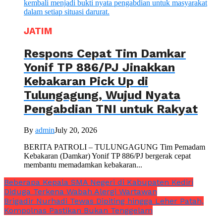
JATIM
Respons Cepat Tim Damkar
Yonif TP 886/PJ Jinakkan
Kebakaran Pick Up di
Tulungagung, Wujud Nyata
Pengabdian TNI untuk Rakyat
By
admin
July 20, 2026
BERITA PATROLI – TULUNGAGUNG Tim Pemadam
Kebakaran (Damkar) Yonif TP 886/PJ bergerak cepat
membantu memadamkan kebakaran...
Beberapa Kepala SMA Negeri di Kabupaten Kediri
Diduga Terkena Wabah Alergi Wartawan
Brigadir Nurhadi Tewas Dipiting hingga Leher Patah,
Kompolnas Pastikan Bukan Tenggelam