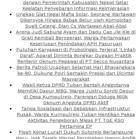
dengan Pemerintah Kabupaten Ngawi Gelar
Kegiatan Penyebaran Informasi Keimigrasian
Ungkap Giat Ilegal Mafia Solar, Seorang Wartawan
Dikeroyok Hingga Babak Belur oleh Komplotan
Sugit Celeng, Dian Cs Wartawan Abal-Abal
Arena Judi Sabung Ayam dan Dadu Cap Jie Kie di
Grati Kembali Beroperasi, Warga Pertanyakan
Keseriusan Penindakan APH Pasuruan
Puluhan Karyawan di Probolinggo Terjerat ‘Lintah
Darat’, Aparat Diminta Bongkar Dugaan Praktik
Rentenir Oknum Pegawai di PT Secco Nusantara
Berita Patroli Ucapkan Selamat Hari Bhayangkara
ke-80, Dukung Polri Semakin Presisi dan Dicintai
Masyarakat
Wakil Ketua DPRD Tuban Bantah Anggotanya
Memiliki Dapur MBG, Warga Justru Soroti Dapur
di Desa Kumpulrejo, Parengan Diduga Milik
Oknum Anggota DPRD Aktif
Tanpa Sosialisasi dan Sebabkan Infrastruktur
Rusak, Warga Kumpulrejo Tuban Hentikan Paksa
Aktivitas Pengeboran Migas PT TGE KSO
Pertamina EP
Pisah Kenal Lurah Dukuh Sutorejo Berlangsung
Haru, Isak Tangis Warnai Perpisahan Isworo Andik