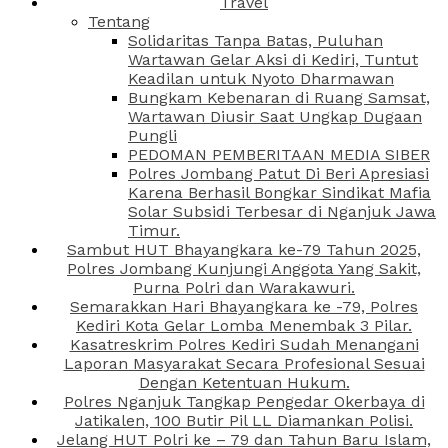
Travel
Tentang
Solidaritas Tanpa Batas, Puluhan
Wartawan Gelar Aksi di Kediri, Tuntut
Keadilan untuk Nyoto Dharmawan
Bungkam Kebenaran di Ruang Samsat,
Wartawan Diusir Saat Ungkap Dugaan
Pungli
PEDOMAN PEMBERITAAN MEDIA SIBER
Polres Jombang Patut Di Beri Apresiasi
Karena Berhasil Bongkar Sindikat Mafia
Solar Subsidi Terbesar di Nganjuk Jawa
Timur.
Sambut HUT Bhayangkara ke-79 Tahun 2025,
Polres Jombang Kunjungi Anggota Yang Sakit,
Purna Polri dan Warakawuri.
Semarakkan Hari Bhayangkara ke -79, Polres
Kediri Kota Gelar Lomba Menembak 3 Pilar.
Kasatreskrim Polres Kediri Sudah Menangani
Laporan Masyarakat Secara Profesional Sesuai
Dengan Ketentuan Hukum.
Polres Nganjuk Tangkap Pengedar Okerbaya di
Jatikalen, 100 Butir Pil LL Diamankan Polisi.
Jelang HUT Polri ke – 79 dan Tahun Baru Islam,