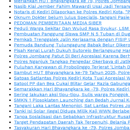
Meriahkan HUT Bhayangkara ke 79, Polres Jombang
Nasib Kiai Jember Fahim Mawardi Usai Jadi Tersan
Notaris di Kediri Dilaporkan ke Polres Kediri Kot
Oknum Dokter belum lulus Specialis, tangani Pasi
PEDOMAN PEMBERITAAN MEDIA SIBER
Peduli Warga Sekitar Dan Wujud Rasa Syukur, LS
Pembuatan Panggung Siswa SMP N 5 Tuban di Duga
Pemkab Trenggalek Jalin Kerjasama dengan FISIP 
Pemuda Bandung Tulungagung Babak Belur Dikeroy
Pisah Kenal Lurah Dukuh Sutorejo Berlangsung Har
Polres Jombang Patut Di Beri Apresiasi Karena Berh
Polres Nganjuk Tangkap Pengedar Okerbaya di Jatika
Puluhan Karyawan di Probolinggo Terjerat ‘Lintah 
Sambut HUT Bhayangkara ke-79 Tahun 2025, Polres
Satpas Satlantas Polres Kediri Kota Tuai Apresias
Satpol PP dan Bea Cukai Blitar Gelar Razia Gabung
Semarakkan Hari Bhayangkara ke -79, Polres Kedir
Sering lakukan aksi tipu-tipu, Sulis warga Ponggok 
SMKN 1 Plosoklaten Launching dan Bedah Jurnal Ka
Tangani Laka Lantas Menonjol, Sat Lantas Polres J
Tanki Isi Solar Ilegal Diduga Milik Kaji WWN Berl
Tanpa Sosialisasi dan Sebabkan Infrastruktur Rus
Target Pendapatan Daerah Tak Terpenuhi, Belanja
Tasyakuran Hari Bhayangkara ke -79, Polres Jom