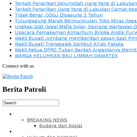
Terkait Penarikan Sejumplah Uang Yang di Lakuka
Terkait Penarikan Uang Yang di Lakukan Camat Kep
Tidak Benar, ODGJ Dipasung 3 Tahun
Tulungagung Marak Bermunculan Toko Miras Ilega
Ungkap Giat Ilegal Mafia Solar, Seorang Wartawan 
Upacara Pemakaman Almarhum Bripka Andik Purwa
Wakil Bupati Jombang memberikan pesan Saat Pimp
Wakil Bupati Trenggalek Sambut Kirab Pataka
Wakil Ketua DPRD Tuban Bantah Anggotanya Memili
WARGA KELUHKAN BAU LIMBAH DAMATEX
Connect with us
Berita Patroli
BREAKING NEWS
Budaya dan Sosial