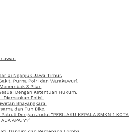
armawan
esar di Nganjuk Jawa Timur.
kit, Purna Polri dan Warakawuri.
 Menembak 3 Pilar.
l Sesuai Dengan Ketentuan Hukum.
L Diamankan Polisi.
Liwetan Bhayangkara.
rsama dan Fun Bike.
ta Patroli Dengan Judul “PERILAKU KEPALA SMKN 1 KOTA
 ADA APA???”
upati, Dandim dan Pemenang Lomba.