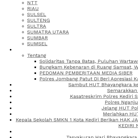
NTT
RIAU
SULSEL
SULTENG
SULTRA
SUMATRA UTARA
SUMBAR
SUMSEL
Tentang
Solidaritas Tanpa Batas, Puluhan Wartaw
Bungkam Kebenaran di Ruang Samsat, Wa
PEDOMAN PEMBERITAAN MEDIA SIBER
Polres Jombang Patut Di Beri Apresiasi K
Sambut HUT Bhayangkara ke-
Semarakkan H
Kasatreskrim Polres Kediri
Polres Nganju
Jelang HUT Pol
Meriahkan HUT
Kepala Sekolah SMKN 1 Kota Kediri Berikan HAK 
KEDIRI
Tasyakuran Hari Bhayangkara