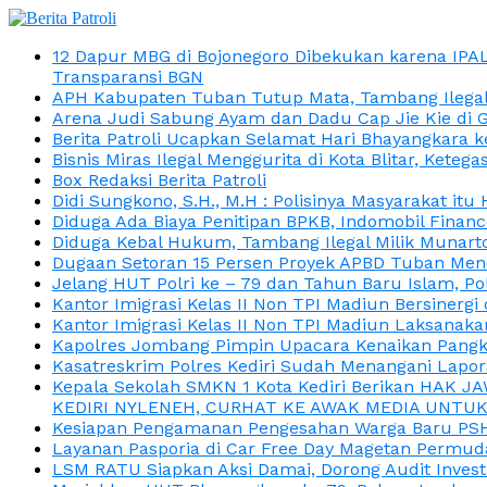
12 Dapur MBG di Bojonegoro Dibekukan karena IPA
Transparansi BGN
APH Kabupaten Tuban Tutup Mata, Tambang Ilegal M
Arena Judi Sabung Ayam dan Dadu Cap Jie Kie di 
Berita Patroli Ucapkan Selamat Hari Bhayangkara k
Bisnis Miras Ilegal Menggurita di Kota Blitar, Kete
Box Redaksi Berita Patroli
Didi Sungkono, S.H., M.H : Polisinya Masyarakat 
Diduga Ada Biaya Penitipan BPKB, Indomobil Finan
Diduga Kebal Hukum, Tambang Ilegal Milik Munarto
Dugaan Setoran 15 Persen Proyek APBD Tuban Menc
Jelang HUT Polri ke – 79 dan Tahun Baru Islam, P
Kantor Imigrasi Kelas II Non TPI Madiun Bersiner
Kantor Imigrasi Kelas II Non TPI Madiun Laksanaka
Kapolres Jombang Pimpin Upacara Kenaikan Pangkat
Kasatreskrim Polres Kediri Sudah Menangani Lapo
Kepala Sekolah SMKN 1 Kota Kediri Berikan HAK 
KEDIRI NYLENEH, CURHAT KE AWAK MEDIA UNTUK 
Kesiapan Pengamanan Pengesahan Warga Baru PSHT
Layanan Pasporia di Car Free Day Magetan Permud
LSM RATU Siapkan Aksi Damai, Dorong Audit Invest