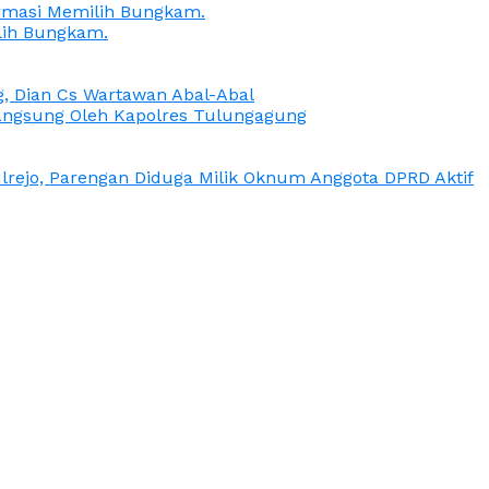
irmasi Memilih Bungkam.
lih Bungkam.
g, Dian Cs Wartawan Abal-Abal
ngsung Oleh Kapolres Tulungagung
rejo, Parengan Diduga Milik Oknum Anggota DPRD Aktif