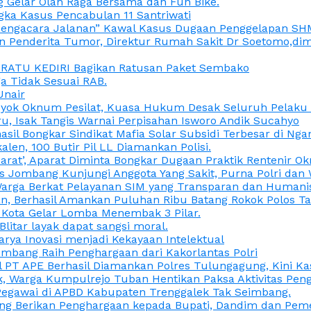
 Gelar Olah Raga Bersama dan Fun Bike.
gka Kasus Pencabulan 11 Santriwati
a, “Pengacara Jalanan” Kawal Kasus Dugaan Penggelapan SH
en Penderita Tumor, Direktur Rumah Sakit Dr Soetomo,d
M RATU KEDIRI Bagikan Ratusan Paket Sembako
 Tidak Sesuai RAB.
Unair
ok Oknum Pesilat, Kuasa Hukum Desak Seluruh Pelaku D
u, Isak Tangis Warnai Perpisahan Isworo Andik Sucahyo
asil Bongkar Sindikat Mafia Solar Subsidi Terbesar di Ng
len, 100 Butir Pil LL Diamankan Polisi.
Darat’, Aparat Diminta Bongkar Dugaan Praktik Rentenir 
 Jombang Kunjungi Anggota Yang Sakit, Purna Polri dan 
i Warga Berkat Pelayanan SIM yang Transparan dan Humani
an, Berhasil Amankan Puluhan Ribu Batang Rokok Polos Ta
i Kota Gelar Lomba Menembak 3 Pilar.
Blitar layak dapat sangsi moral.
rya Inovasi menjadi Kekayaan Intelektual
ombang Raih Penghargaan dari Kakorlantas Polri
abel PT APE Berhasil Diamankan Polres Tulungagung, Kini 
ak, Warga Kumpulrejo Tuban Hentikan Paksa Aktivitas Pe
 Pegawai di APBD Kabupaten Trenggalek Tak Seimbang.
bang Berikan Penghargaan kepada Bupati, Dandim dan Pe