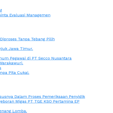
M
iminta Evaluasi Managemen
iproses Tanpa Tebang Pilih
anjuk Jawa Timur.
Oknum Pegawai di PT Secco Nusantara
Warakawuri.
s
npa Pita Cukai.
Kasusnya Dalam Proses Pemeriksaan Penyidik
ngeboran Migas PT TGE KSO Pertamina EP
menang Lomba.