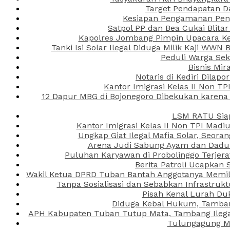
Target Pendapatan D
Kesiapan Pengamanan Peng
Satpol PP dan Bea Cukai Blita
Kapolres Jombang Pimpin Upacara Ken
Tanki Isi Solar Ilegal Diduga Milik Kaji WW
Peduli Warga Se
Bisnis Mir
Notaris di Kediri Dila
Kantor Imigrasi Kelas II Non T
12 Dapur MBG di Bojonegoro Dibekukan karena
LSM RATU Siap
Kantor Imigrasi Kelas II Non TPI Mad
Ungkap Giat Ilegal Mafia Solar, Seor
Arena Judi Sabung Ayam dan Dadu C
Puluhan Karyawan di Probolinggo Terjera
Berita Patroli Ucapkan 
Wakil Ketua DPRD Tuban Bantah Anggotanya Memili
Tanpa Sosialisasi dan Sebabkan Infrastru
Pisah Kenal Lurah Du
Diduga Kebal Hukum, Tambang
APH Kabupaten Tuban Tutup Mata, Tambang Ilegal 
Tulungagung Ma