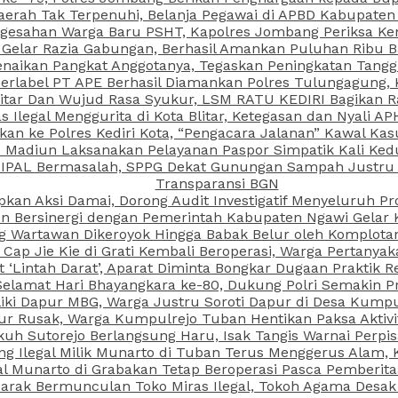
aerah Tak Terpenuhi, Belanja Pegawai di APBD Kabupaten
esahan Warga Baru PSHT, Kapolres Jombang Periksa Ken
r Gelar Razia Gabungan, Berhasil Amankan Puluhan Ribu B
aikan Pangkat Anggotanya, Tegaskan Peningkatan Tanggun
N Berlabel PT APE Berhasil Diamankan Polres Tulungagung
kitar Dan Wujud Rasa Syukur, LSM RATU KEDIRI Bagikan 
as Ilegal Menggurita di Kota Blitar, Ketegasan dan Nyali A
porkan ke Polres Kediri Kota, “Pengacara Jalanan” Kawal 
PI Madiun Laksanakan Pelayanan Paspor Simpatik Kali Ked
 IPAL Bermasalah, SPPG Dekat Gunungan Sampah Justru T
Transparansi BGN
kan Aksi Damai, Dorong Audit Investigatif Menyeluruh Pr
iun Bersinergi dengan Pemerintah Kabupaten Ngawi Gelar 
ang Wartawan Dikeroyok Hingga Babak Belur oleh Komplota
ap Jie Kie di Grati Kembali Beroperasi, Warga Pertany
t ‘Lintah Darat’, Aparat Diminta Bongkar Dugaan Praktik
Selamat Hari Bhayangkara ke-80, Dukung Polri Semakin Pr
ki Dapur MBG, Warga Justru Soroti Dapur di Desa Kumpu
ktur Rusak, Warga Kumpulrejo Tuban Hentikan Paksa Akti
kuh Sutorejo Berlangsung Haru, Isak Tangis Warnai Perpi
 Ilegal Milik Munarto di Tuban Terus Menggerus Alam, K
Munarto di Grabakan Tetap Beroperasi Pasca Pemberitaa
rak Bermunculan Toko Miras Ilegal, Tokoh Agama Desak