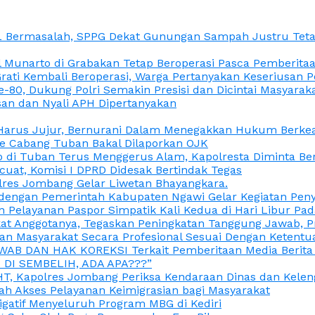
L Bermasalah, SPPG Dekat Gunungan Sampah Justru Tetap
unarto di Grabakan Tetap Beroperasi Pasca Pemberitaan
Grati Kembali Beroperasi, Warga Pertanyakan Keseriusan
e-80, Dukung Polri Semakin Presisi dan Dicintai Masyarak
gasan dan Nyali APH Dipertanyakan
itu Harus Jujur, Bernurani Dalam Menegakkan Hukum Berk
ce Cabang Tuban Bakal Dilaporkan OJK
 di Tuban Terus Menggerus Alam, Kapolresta Diminta Be
uat, Komisi I DPRD Didesak Bertindak Tegas
olres Jombang Gelar Liwetan Bhayangkara.
gi dengan Pemerintah Kabupaten Ngawi Gelar Kegiatan Pen
n Pelayanan Paspor Simpatik Kali Kedua di Hari Libur Pa
 Anggotanya, Tegaskan Peningkatan Tanggung Jawab, Prof
ran Masyarakat Secara Profesional Sesuai Dengan Ketent
JAWAB DAN HAK KOREKSI Terkait Pemberitaan Media Berit
DI SEMBELIH, ADA APA???”
, Kapolres Jombang Periksa Kendaraan Dinas dan Kelen
ah Akses Pelayanan Keimigrasian bagi Masyarakat
igatif Menyeluruh Program MBG di Kediri