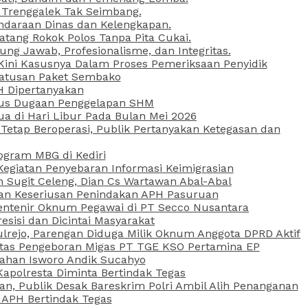
 Trenggalek Tak Seimbang.
daraan Dinas dan Kelengkapan.
atang Rokok Polos Tanpa Pita Cukai.
g Jawab, Profesionalisme, dan Integritas.
, Kini Kasusnya Dalam Proses Pemeriksaan Penyidik
Ratusan Paket Sembako
PH Dipertanyakan
Kasus Dugaan Penggelapan SHM
ua di Hari Libur Pada Bulan Mei 2026
etap Beroperasi, Publik Pertanyakan Ketegasan dan
ogram MBG di Kediri
Kegiatan Penyebaran Informasi Keimigrasian
n Sugit Celeng, Dian Cs Wartawan Abal-Abal
akan Keseriusan Penindakan APH Pasuruan
 Rentenir Oknum Pegawai di PT Secco Nusantara
esisi dan Dicintai Masyarakat
lrejo, Parengan Diduga Milik Oknum Anggota DPRD Aktif
vitas Pengeboran Migas PT TGE KSO Pertamina EP
sahan Isworo Andik Sucahyo
apolresta Diminta Bertindak Tegas
n, Publik Desak Bareskrim Polri Ambil Alih Penanganan
 APH Bertindak Tegas