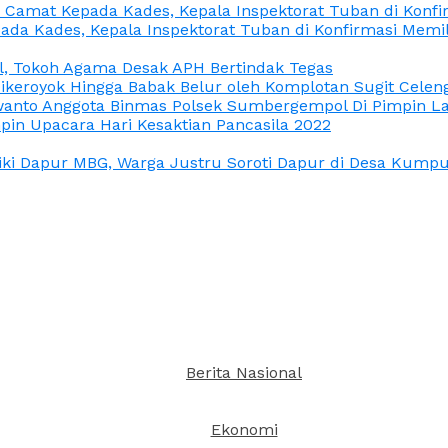
n Camat Kepada Kades, Kepala Inspektorat Tuban di Konf
ada Kades, Kepala Inspektorat Tuban di Konfirmasi Memi
l, Tokoh Agama Desak APH Bertindak Tegas
Dikeroyok Hingga Babak Belur oleh Komplotan Sugit Celen
nto Anggota Binmas Polsek Sumbergempol Di Pimpin La
in Upacara Hari Kesaktian Pancasila 2022
ki Dapur MBG, Warga Justru Soroti Dapur di Desa Kumpul
Berita Nasional
Ekonomi