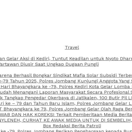
Travel
an Gelar Aksi di Kediri, Tuntut Keadilan untuk Nyoto Dh
rtawan Diusir Saat Ungkap Dugaan Pungli
arena Berhasil Bongkar Sindikat Mafia Solar Subsidi Terb
79 Tahun 2025, Polres Jombang Kunjungi Anggota Yang Sa
ari Bhayangkara ke -79, Polres Kediri Kota Gelar Lomba
 Sudah Menangani Laporan Masyarakat Secara Profesiona
k Tangkap Pengedar Okerbaya di Jatikalen, 100 Butir Pil L
ri ke – 79 dan Tahun Baru Islam, Polres Jombang Gelar 
 Bhayangkara ke 79, Polres Jombang Gelar Olah Raga Be
JAWAB DAN HAK KOREKSI Terkait Pemberitaan Media Beri
 NYLENEH, CURHAT KE AWAK MEDIA UNTUK DI SEMBELIH,
Box Redaksi Berita Patroli
 ke -79, Polres Jombang Berikan Penghargaan kepada B