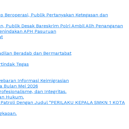
 Beroperasi, Publik Pertanyakan Ketegasan dan
, Publik Desak Bareskrim Polri Ambil Alih Penanganan
 Penindakan APH Pasuruan
at
eadilan Beradab dan Bermartabat
rtindak Tegas
yebaran Informasi Keimigrasian
da Bulan Mei 2026
esionalisme, dan Integritas.
uan Hukum.
a Patroli Dengan Judul “PERILAKU KEPALA SMKN 1 KOTA
gkapan.