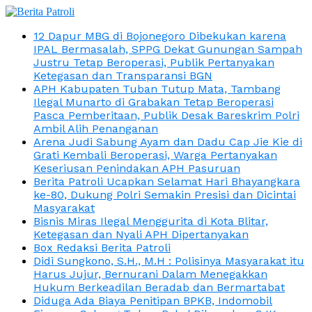
12 Dapur MBG di Bojonegoro Dibekukan karena
IPAL Bermasalah, SPPG Dekat Gunungan Sampah
Justru Tetap Beroperasi, Publik Pertanyakan
Ketegasan dan Transparansi BGN
APH Kabupaten Tuban Tutup Mata, Tambang
Ilegal Munarto di Grabakan Tetap Beroperasi
Pasca Pemberitaan, Publik Desak Bareskrim Polri
Ambil Alih Penanganan
Arena Judi Sabung Ayam dan Dadu Cap Jie Kie di
Grati Kembali Beroperasi, Warga Pertanyakan
Keseriusan Penindakan APH Pasuruan
Berita Patroli Ucapkan Selamat Hari Bhayangkara
ke-80, Dukung Polri Semakin Presisi dan Dicintai
Masyarakat
Bisnis Miras Ilegal Menggurita di Kota Blitar,
Ketegasan dan Nyali APH Dipertanyakan
Box Redaksi Berita Patroli
Didi Sungkono, S.H., M.H : Polisinya Masyarakat itu
Harus Jujur, Bernurani Dalam Menegakkan
Hukum Berkeadilan Beradab dan Bermartabat
Diduga Ada Biaya Penitipan BPKB, Indomobil