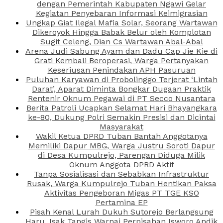
dengan Pemerintah Kabupaten Ngawi Gelar
Kegiatan Penyebaran Informasi Keimigrasian
Ungkap Giat Ilegal Mafia Solar, Seorang Wartawan
Dikeroyok Hingga Babak Belur oleh Komplotan
Sugit Celeng, Dian Cs Wartawan Abal-Abal
Arena Judi Sabung Ayam dan Dadu Cap Jie Kie di
Grati Kembali Beroperasi, Warga Pertanyakan
Keseriusan Penindakan APH Pasuruan
Puluhan Karyawan di Probolinggo Terjerat ‘Lintah
Darat’, Aparat Diminta Bongkar Dugaan Praktik
Rentenir Oknum Pegawai di PT Secco Nusantara
Berita Patroli Ucapkan Selamat Hari Bhayangkara
ke-80, Dukung Polri Semakin Presisi dan Dicintai
Masyarakat
Wakil Ketua DPRD Tuban Bantah Anggotanya
Memiliki Dapur MBG, Warga Justru Soroti Dapur
di Desa Kumpulrejo, Parengan Diduga Milik
Oknum Anggota DPRD Aktif
Tanpa Sosialisasi dan Sebabkan Infrastruktur
Rusak, Warga Kumpulrejo Tuban Hentikan Paksa
Aktivitas Pengeboran Migas PT TGE KSO
Pertamina EP
Pisah Kenal Lurah Dukuh Sutorejo Berlangsung
Haru, Isak Tangis Warnai Perpisahan Isworo Andik