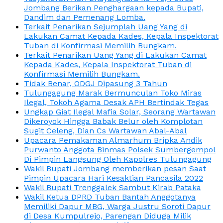
Jombang Berikan Penghargaan kepada Bupati,
Dandim dan Pemenang Lomba.
Terkait Penarikan Sejumplah Uang Yang di
Lakukan Camat Kepada Kades, Kepala Inspektorat
Tuban di Konfirmasi Memilih Bungkam.
Terkait Penarikan Uang Yang di Lakukan Camat
Kepada Kades, Kepala Inspektorat Tuban di
Konfirmasi Memilih Bungkam.
Tidak Benar, ODGJ Dipasung 3 Tahun
Tulungagung Marak Bermunculan Toko Miras
Ilegal, Tokoh Agama Desak APH Bertindak Tegas
Ungkap Giat Ilegal Mafia Solar, Seorang Wartawan
Dikeroyok Hingga Babak Belur oleh Komplotan
Sugit Celeng, Dian Cs Wartawan Abal-Abal
Upacara Pemakaman Almarhum Bripka Andik
Purwanto Anggota Binmas Polsek Sumbergempol
Di Pimpin Langsung Oleh Kapolres Tulungagung
Wakil Bupati Jombang memberikan pesan Saat
Pimpin Upacara Hari Kesaktian Pancasila 2022
Wakil Bupati Trenggalek Sambut Kirab Pataka
Wakil Ketua DPRD Tuban Bantah Anggotanya
Memiliki Dapur MBG, Warga Justru Soroti Dapur
di Desa Kumpulrejo, Parengan Diduga Milik