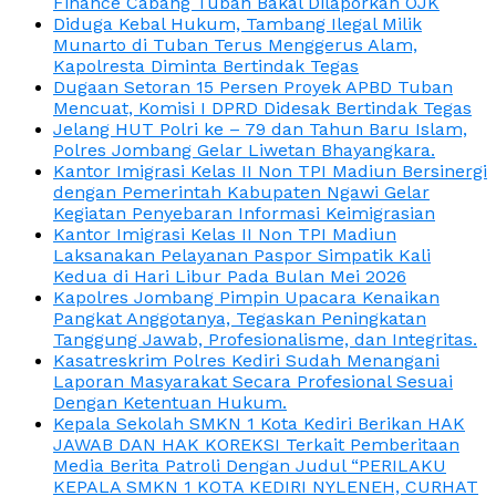
Finance Cabang Tuban Bakal Dilaporkan OJK
Diduga Kebal Hukum, Tambang Ilegal Milik
Munarto di Tuban Terus Menggerus Alam,
Kapolresta Diminta Bertindak Tegas
Dugaan Setoran 15 Persen Proyek APBD Tuban
Mencuat, Komisi I DPRD Didesak Bertindak Tegas
Jelang HUT Polri ke – 79 dan Tahun Baru Islam,
Polres Jombang Gelar Liwetan Bhayangkara.
Kantor Imigrasi Kelas II Non TPI Madiun Bersinergi
dengan Pemerintah Kabupaten Ngawi Gelar
Kegiatan Penyebaran Informasi Keimigrasian
Kantor Imigrasi Kelas II Non TPI Madiun
Laksanakan Pelayanan Paspor Simpatik Kali
Kedua di Hari Libur Pada Bulan Mei 2026
Kapolres Jombang Pimpin Upacara Kenaikan
Pangkat Anggotanya, Tegaskan Peningkatan
Tanggung Jawab, Profesionalisme, dan Integritas.
Kasatreskrim Polres Kediri Sudah Menangani
Laporan Masyarakat Secara Profesional Sesuai
Dengan Ketentuan Hukum.
Kepala Sekolah SMKN 1 Kota Kediri Berikan HAK
JAWAB DAN HAK KOREKSI Terkait Pemberitaan
Media Berita Patroli Dengan Judul “PERILAKU
KEPALA SMKN 1 KOTA KEDIRI NYLENEH, CURHAT