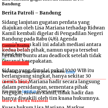
Bandung
Berita Patroli – Bandung
Sidang lanjutan gugatan perdata yang
diajukan oleh Lisa Mariana terhadap Ridwan
Kamil kembali digelar di Pengadilan Negeri
Bandung pada Rabu (4/6). Agenda
persidangan kali ini adalah mediasi antara
Continue Reading
kedua belah pihak, namun upaya tersebut
You may also like...
Related Topics:
berakhir buntu atau deadlock setelah tidak
tercapai kesepakatan.
Click to comment
Sidang yang dimulai pukul 10.00 WIB itu
You must be logged in to post a comment
Login
berlangsung singkat, hanya sekitar 30
menit. Lisa Mariana hadir secara langsung
Leave a Reply
dalam persidangan, sementara pihak
You must be
logged in
to post a comment.
tergugat, Ridwan Kamil, tidak hadir dan
hanya diwakili oleh tim kuasa hukumnya.
More in Berita Nasional
Kuasa hukum Lisa Mariana, Markus