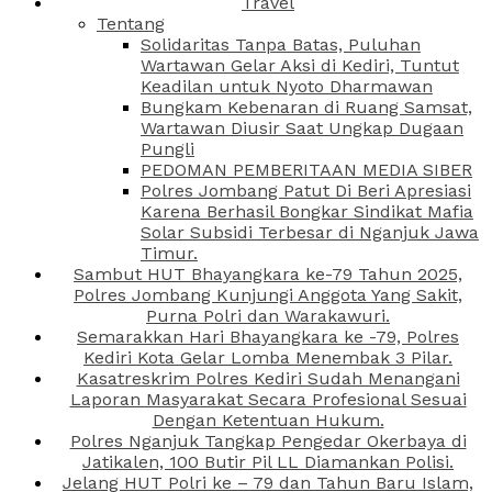
Travel
Tentang
Solidaritas Tanpa Batas, Puluhan
Wartawan Gelar Aksi di Kediri, Tuntut
Keadilan untuk Nyoto Dharmawan
Bungkam Kebenaran di Ruang Samsat,
Wartawan Diusir Saat Ungkap Dugaan
Pungli
PEDOMAN PEMBERITAAN MEDIA SIBER
Polres Jombang Patut Di Beri Apresiasi
Karena Berhasil Bongkar Sindikat Mafia
Solar Subsidi Terbesar di Nganjuk Jawa
Timur.
Sambut HUT Bhayangkara ke-79 Tahun 2025,
Polres Jombang Kunjungi Anggota Yang Sakit,
Purna Polri dan Warakawuri.
Semarakkan Hari Bhayangkara ke -79, Polres
Kediri Kota Gelar Lomba Menembak 3 Pilar.
Kasatreskrim Polres Kediri Sudah Menangani
Laporan Masyarakat Secara Profesional Sesuai
Dengan Ketentuan Hukum.
Polres Nganjuk Tangkap Pengedar Okerbaya di
Jatikalen, 100 Butir Pil LL Diamankan Polisi.
Jelang HUT Polri ke – 79 dan Tahun Baru Islam,