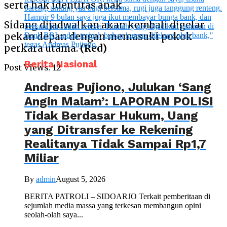
serta hak identitas anak.
Sidang dijadwalkan akan kembali digelar
pekan depan dengan memasuki pokok
perkara utama.
(Red)
Berita Nasional
Post Views:
12
Andreas Pujiono, Julukan ‘Sang
Angin Malam’: LAPORAN POLISI
Tidak Berdasar Hukum, Uang
yang Ditransfer ke Rekening
Realitanya Tidak Sampai Rp1,7
Miliar
By
admin
August 5, 2026
BERITA PATROLI – SIDOARJO Terkait pemberitaan di
sejumlah media massa yang terkesan membangun opini
seolah-olah saya...