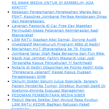
KE AWAK MEDIA UNTUK DI SEMBELIH, ADA
APA???”
Kesiapan Pengamanan Pengesahan Warga Baru
PSHT, Kapolres Jombang Periksa Kendaraan Dinas
dan Kelengkapan.
Layanan Pasporia di Car Free Day Magetan
Permudah Akses Pelayanan Keimigrasian bagi
Masyarakat
LSM RATU Siapkan Aksi Damai, Dorong Audit
Investigatif Menyeluruh Program MBG di Kediri
Meriahkan HUT Bhayangkara ke 79, Polres
Jombang Gelar Olah Raga Bersama dan Fun Bike.
Nasib Kiai Jember Fahim Mawardi Usai Jadi
Tersangka Kasus Pencabulan 11 Santriwati
Notaris di Kediri Dilaporkan ke Polres Kediri Kota,
“Pengacara Jalanan” Kawal Kasus Dugaan
Penggelapan SHM
Oknum Dokter belum lulus Specialis, tangani
Pasien Penderita Tumor, Direktur Rumah Sakit Dr
Soetomo,diminta Evaluasi Managemen
PEDOMAN PEMBERITAAN MEDIA SIBER
Peduli Warga Sekitar Dan Wujud Rasa Syukur,
LSM RATU KEDIRI Bagikan Ratusan Paket
Sembako