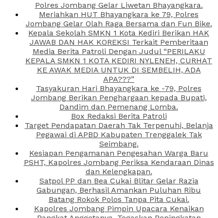
Polres Jombang Gelar Liwetan Bhayangkara.
Meriahkan HUT Bhayangkara ke 79, Polres
Jombang Gelar Olah Raga Bersama dan Fun Bike.
Kepala Sekolah SMKN 1 Kota Kediri Berikan HAK
JAWAB DAN HAK KOREKSI Terkait Pemberitaan
Media Berita Patroli Dengan Judul “PERILAKU
KEPALA SMKN 1 KOTA KEDIRI NYLENEH, CURHAT
KE AWAK MEDIA UNTUK DI SEMBELIH, ADA
APA???”
Tasyakuran Hari Bhayangkara ke -79, Polres
Jombang Berikan Penghargaan kepada Bupati,
Dandim dan Pemenang Lomba.
Box Redaksi Berita Patroli
Target Pendapatan Daerah Tak Terpenuhi, Belanja
Pegawai di APBD Kabupaten Trenggalek Tak
Seimbang.
Kesiapan Pengamanan Pengesahan Warga Baru
PSHT, Kapolres Jombang Periksa Kendaraan Dinas
dan Kelengkapan.
Satpol PP dan Bea Cukai Blitar Gelar Razia
Gabungan, Berhasil Amankan Puluhan Ribu
Batang Rokok Polos Tanpa Pita Cukai.
Kapolres Jombang Pimpin Upacara Kenaikan
Pangkat Anggotanya, Tegaskan Peningkatan