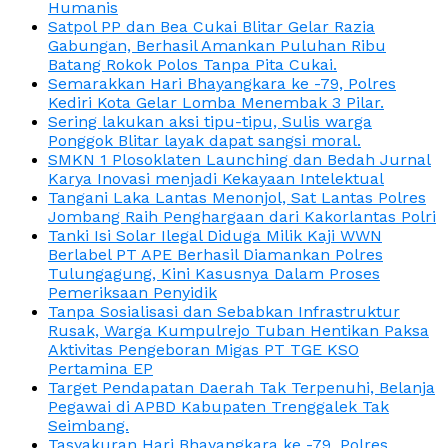
Humanis
Satpol PP dan Bea Cukai Blitar Gelar Razia
Gabungan, Berhasil Amankan Puluhan Ribu
Batang Rokok Polos Tanpa Pita Cukai.
Semarakkan Hari Bhayangkara ke -79, Polres
Kediri Kota Gelar Lomba Menembak 3 Pilar.
Sering lakukan aksi tipu-tipu, Sulis warga
Ponggok Blitar layak dapat sangsi moral.
SMKN 1 Plosoklaten Launching dan Bedah Jurnal
Karya Inovasi menjadi Kekayaan Intelektual
Tangani Laka Lantas Menonjol, Sat Lantas Polres
Jombang Raih Penghargaan dari Kakorlantas Polri
Tanki Isi Solar Ilegal Diduga Milik Kaji WWN
Berlabel PT APE Berhasil Diamankan Polres
Tulungagung, Kini Kasusnya Dalam Proses
Pemeriksaan Penyidik
Tanpa Sosialisasi dan Sebabkan Infrastruktur
Rusak, Warga Kumpulrejo Tuban Hentikan Paksa
Aktivitas Pengeboran Migas PT TGE KSO
Pertamina EP
Target Pendapatan Daerah Tak Terpenuhi, Belanja
Pegawai di APBD Kabupaten Trenggalek Tak
Seimbang.
Tasyakuran Hari Bhayangkara ke -79, Polres