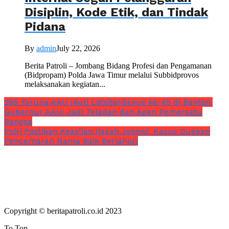
Disiplin, Kode Etik, dan Tindak
Pidana
By
admin
July 22, 2026
Berita Patroli – Jombang Bidang Profesi dan Pengamanan
(Bidpropam) Polda Jawa Timur melalui Subbidprovos
melaksanakan kegiatan...
289 Taruna AAU Ikuti Latsitardanus ke-45 di Banten,
Gubernur AAU: Jadi Teladan dan Agen Pemersatu
Bangsa
Polri Pastikan Keaslian Ijazah Jokowi, Kasus Dugaan
Pencemaran Nama Baik Berlanjut
Copyright © beritapatroli.co.id 2023
To Top