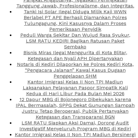
Tanggung Jawab, Profesionalisme, dan Integritas.
Tanki Isi Solar Ilegal Diduga Milik Kaji WWN
Berlabel PT APE Berhasil Diamankan Polres
Tulungagung, Kini Kasusnya Dalam Proses
Pemeriksaan Penyidik
Peduli Warga Sekitar Dan Wujud Rasa Syukur,
LSM RATU KEDIRI Bagikan Ratusan Paket
Sembako
Bisnis Miras Ilegal Menggurita di Kota Blitar,
Ketegasan dan Nyali APH Dipertanyakan
Notaris di Kediri Dilaporkan ke Polres Kediri Kota,
“Pengacara Jalanan” Kawal Kasus Dugaan
Penggelapan SHM
Kantor Imigrasi Kelas II Non TPI Madiun
Laksanakan Pelayanan Paspor Simpatik Kali
Kedua di Hari Libur Pada Bulan Mei 2026
12 Dapur MBG di Bojonegoro Dibekukan karena
IPAL Bermasalah, SPPG Dekat Gunungan Sampah
Justru Tetap Beroperasi, Publik Pertanyakan
Ketegasan dan Transparansi BGN
LSM RATU Siapkan Aksi Damai, Dorong Audit
Investigatif Menyeluruh Program MBG di Kediri
Kantor Imigrasi Kelas II Non TPI Madiun Bersinergi