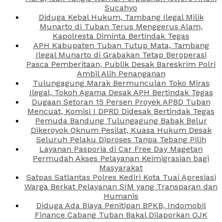
Sucahyo
Diduga Kebal Hukum, Tambang Ilegal Milik
Munarto di Tuban Terus Menggerus Alam,
Kapolresta Diminta Bertindak Tegas
APH Kabupaten Tuban Tutup Mata, Tambang
Ilegal Munarto di Grabakan Tetap Beroperasi
Pasca Pemberitaan, Publik Desak Bareskrim Polri
Ambil Alih Penanganan
Tulungagung Marak Bermunculan Toko Miras
Ilegal, Tokoh Agama Desak APH Bertindak Tegas
Dugaan Setoran 15 Persen Proyek APBD Tuban
Mencuat, Komisi I DPRD Didesak Bertindak Tegas
Pemuda Bandung Tulungagung Babak Belur
Dikeroyok Oknum Pesilat, Kuasa Hukum Desak
Seluruh Pelaku Diproses Tanpa Tebang Pilih
Layanan Pasporia di Car Free Day Magetan
Permudah Akses Pelayanan Keimigrasian bagi
Masyarakat
Satpas Satlantas Polres Kediri Kota Tuai Apresiasi
Warga Berkat Pelayanan SIM yang Transparan dan
Humanis
Diduga Ada Biaya Penitipan BPKB, Indomobil
Finance Cabang Tuban Bakal Dilaporkan OJK