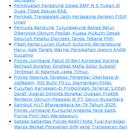
Pembuatan Panggung Siswa SMP N 5 Tuban di
Duga Tidak Sesuai RAB.
Pemkab Trenggalek Jalin Kerjasama dengan FISIP
Unair
Pemuda Bandung Tulungagung Babak Belur
Dikeroyok Oknum Pesilat, Kuasa Hukum Desak
Seluruh Pelaku Diproses Tanpa Tebang Pilih
Pisah Kenal Lurah Dukuh Sutorejo Berlangsung
Haru, Isak Tangis Warnai Perpisahan Isworo Andik
Sucahyo
Polres Jombang Patut Di Beri Apresiasi Karena
Berhasil Bongkar Sindikat Mafia Solar Subsidi
Terbesar di Nganjuk Jawa Timur.
Polres Nganjuk Tangkap Pengedar Okerbaya di
Jatikalen, 100 Butir Pil LL Diamankan Polisi.
Puluhan Karyawan di Probolinggo Terjerat ‘Lintah
Darat’, Aparat Diminta Bongkar Dugaan Praktik
Rentenir Oknum Pegawai di PT Secco Nusantara
Sambut HUT Bhayangkara ke-79 Tahun 2025,
Polres Jombang Kunjungi Anggota Yang Sakit,
Purna Polri dan Warakawuri.
Satpas Satlantas Polres Kediri Kota Tuai Apresiasi
Warga Berkat Pelayanan SIM yang Transparan dan