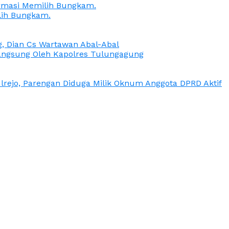
irmasi Memilih Bungkam.
lih Bungkam.
g, Dian Cs Wartawan Abal-Abal
ngsung Oleh Kapolres Tulungagung
rejo, Parengan Diduga Milik Oknum Anggota DPRD Aktif