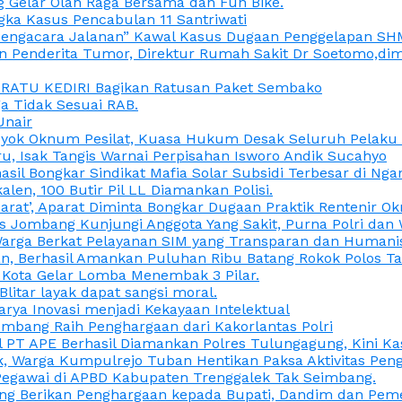
 Gelar Olah Raga Bersama dan Fun Bike.
gka Kasus Pencabulan 11 Santriwati
a, “Pengacara Jalanan” Kawal Kasus Dugaan Penggelapan SH
en Penderita Tumor, Direktur Rumah Sakit Dr Soetomo,d
M RATU KEDIRI Bagikan Ratusan Paket Sembako
 Tidak Sesuai RAB.
Unair
ok Oknum Pesilat, Kuasa Hukum Desak Seluruh Pelaku D
u, Isak Tangis Warnai Perpisahan Isworo Andik Sucahyo
asil Bongkar Sindikat Mafia Solar Subsidi Terbesar di Ng
len, 100 Butir Pil LL Diamankan Polisi.
Darat’, Aparat Diminta Bongkar Dugaan Praktik Rentenir 
 Jombang Kunjungi Anggota Yang Sakit, Purna Polri dan 
i Warga Berkat Pelayanan SIM yang Transparan dan Humani
an, Berhasil Amankan Puluhan Ribu Batang Rokok Polos Ta
i Kota Gelar Lomba Menembak 3 Pilar.
Blitar layak dapat sangsi moral.
rya Inovasi menjadi Kekayaan Intelektual
ombang Raih Penghargaan dari Kakorlantas Polri
abel PT APE Berhasil Diamankan Polres Tulungagung, Kini 
ak, Warga Kumpulrejo Tuban Hentikan Paksa Aktivitas Pe
 Pegawai di APBD Kabupaten Trenggalek Tak Seimbang.
bang Berikan Penghargaan kepada Bupati, Dandim dan Pe