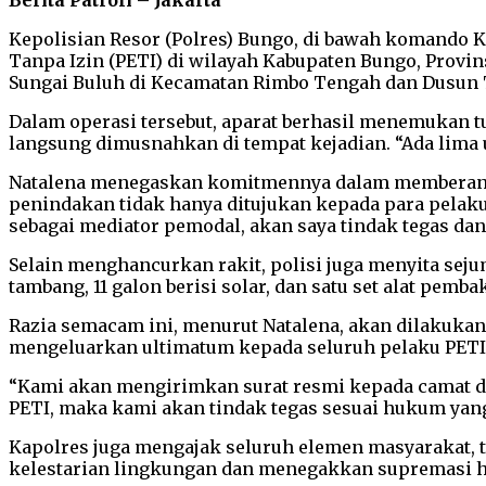
Berita Patroli – Jakarta
Kepolisian Resor (Polres) Bungo, di bawah komando
Tanpa Izin (PETI) di wilayah Kabupaten Bungo, Provins
Sungai Buluh di Kecamatan Rimbo Tengah dan Dusun 
Dalam operasi tersebut, aparat berhasil menemukan t
langsung dimusnahkan di tempat kejadian. “Ada lima uni
Natalena menegaskan komitmennya dalam memberantas
penindakan tidak hanya ditujukan kepada para pelaku, 
sebagai mediator pemodal, akan saya tindak tegas dan
Selain menghancurkan rakit, polisi juga menyita seju
tambang, 11 galon berisi solar, dan satu set alat pemb
Razia semacam ini, menurut Natalena, akan dilakukan
mengeluarkan ultimatum kepada seluruh pelaku PETI a
“Kami akan mengirimkan surat resmi kepada camat dan
PETI, maka kami akan tindak tegas sesuai hukum yang
Kapolres juga mengajak seluruh elemen masyarakat,
kelestarian lingkungan dan menegakkan supremasi 