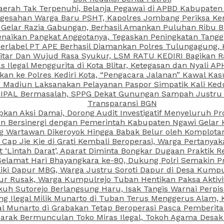
aerah Tak Terpenuhi, Belanja Pegawai di APBD Kabupaten
esahan Warga Baru PSHT, Kapolres Jombang Periksa Ken
r Gelar Razia Gabungan, Berhasil Amankan Puluhan Ribu B
aikan Pangkat Anggotanya, Tegaskan Peningkatan Tanggun
N Berlabel PT APE Berhasil Diamankan Polres Tulungagung
kitar Dan Wujud Rasa Syukur, LSM RATU KEDIRI Bagikan 
as Ilegal Menggurita di Kota Blitar, Ketegasan dan Nyali A
porkan ke Polres Kediri Kota, “Pengacara Jalanan” Kawal 
PI Madiun Laksanakan Pelayanan Paspor Simpatik Kali Ked
 IPAL Bermasalah, SPPG Dekat Gunungan Sampah Justru T
Transparansi BGN
kan Aksi Damai, Dorong Audit Investigatif Menyeluruh Pr
iun Bersinergi dengan Pemerintah Kabupaten Ngawi Gelar 
ang Wartawan Dikeroyok Hingga Babak Belur oleh Komplota
ap Jie Kie di Grati Kembali Beroperasi, Warga Pertany
t ‘Lintah Darat’, Aparat Diminta Bongkar Dugaan Praktik
Selamat Hari Bhayangkara ke-80, Dukung Polri Semakin Pr
ki Dapur MBG, Warga Justru Soroti Dapur di Desa Kumpu
ktur Rusak, Warga Kumpulrejo Tuban Hentikan Paksa Akti
kuh Sutorejo Berlangsung Haru, Isak Tangis Warnai Perpi
 Ilegal Milik Munarto di Tuban Terus Menggerus Alam, K
Munarto di Grabakan Tetap Beroperasi Pasca Pemberitaa
rak Bermunculan Toko Miras Ilegal, Tokoh Agama Desak