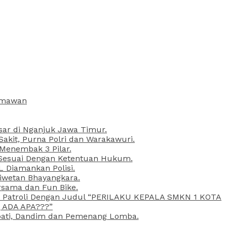
armawan
esar di Nganjuk Jawa Timur.
kit, Purna Polri dan Warakawuri.
 Menembak 3 Pilar.
l Sesuai Dengan Ketentuan Hukum.
L Diamankan Polisi.
Liwetan Bhayangkara.
rsama dan Fun Bike.
ta Patroli Dengan Judul “PERILAKU KEPALA SMKN 1 KOTA
 ADA APA???”
upati, Dandim dan Pemenang Lomba.