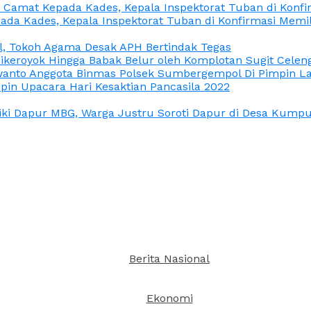
n Camat Kepada Kades, Kepala Inspektorat Tuban di Konf
ada Kades, Kepala Inspektorat Tuban di Konfirmasi Memi
l, Tokoh Agama Desak APH Bertindak Tegas
Dikeroyok Hingga Babak Belur oleh Komplotan Sugit Celen
nto Anggota Binmas Polsek Sumbergempol Di Pimpin La
in Upacara Hari Kesaktian Pancasila 2022
ki Dapur MBG, Warga Justru Soroti Dapur di Desa Kumpul
Berita Nasional
Ekonomi