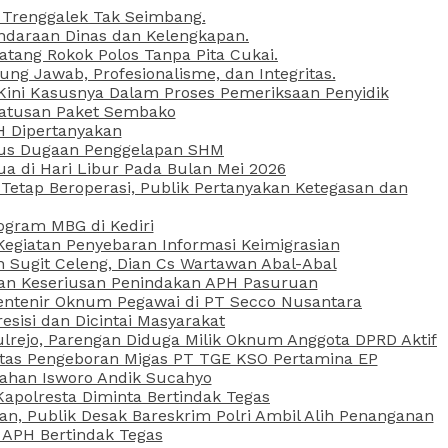
 Trenggalek Tak Seimbang.
daraan Dinas dan Kelengkapan.
atang Rokok Polos Tanpa Pita Cukai.
g Jawab, Profesionalisme, dan Integritas.
, Kini Kasusnya Dalam Proses Pemeriksaan Penyidik
Ratusan Paket Sembako
PH Dipertanyakan
Kasus Dugaan Penggelapan SHM
ua di Hari Libur Pada Bulan Mei 2026
etap Beroperasi, Publik Pertanyakan Ketegasan dan
ogram MBG di Kediri
Kegiatan Penyebaran Informasi Keimigrasian
n Sugit Celeng, Dian Cs Wartawan Abal-Abal
akan Keseriusan Penindakan APH Pasuruan
 Rentenir Oknum Pegawai di PT Secco Nusantara
esisi dan Dicintai Masyarakat
lrejo, Parengan Diduga Milik Oknum Anggota DPRD Aktif
vitas Pengeboran Migas PT TGE KSO Pertamina EP
sahan Isworo Andik Sucahyo
apolresta Diminta Bertindak Tegas
n, Publik Desak Bareskrim Polri Ambil Alih Penanganan
 APH Bertindak Tegas