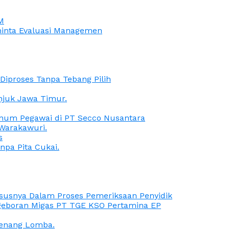
M
iminta Evaluasi Managemen
iproses Tanpa Tebang Pilih
anjuk Jawa Timur.
Oknum Pegawai di PT Secco Nusantara
Warakawuri.
s
npa Pita Cukai.
Kasusnya Dalam Proses Pemeriksaan Penyidik
ngeboran Migas PT TGE KSO Pertamina EP
menang Lomba.