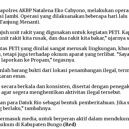
 Kapolres AKBP Natalena Eko Cahyono, melakukan oper
i Jambi. Operasi yang dilaksanakan beberapa hari lalu 
Tanjung Menanti.
ujuh unit rakit yang digunakan untuk kegiatan PETI. 
t rakit kita rusak, dan dua rakit kita bakar,” ujarnya s
 PETI yang dinilai sangat merusak lingkungan, khus
tetapi juga terhadap oknum aparat yang terlibat. “Saya 
 laporkan ke Propam,” tegasnya.
mlah barang bukti dari lokasi penambangan ilegal, ter
akaran emas.
 secara berkala dan konsisten, disertai dengan penega
gar segera menghentikan aktivitas ilegal tersebut.
 para Datuk Rio sebagai bentuk pemberitahuan. Jika se
 berlaku,” tambahnya.
 termasuk media, untuk berperan aktif dalam menduku
hukum di Kabupaten Bungo.
(Red)