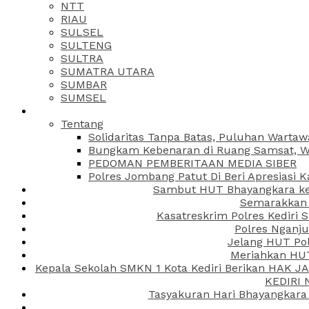
NTT
RIAU
SULSEL
SULTENG
SULTRA
SUMATRA UTARA
SUMBAR
SUMSEL
Tentang
Solidaritas Tanpa Batas, Puluhan Wartaw
Bungkam Kebenaran di Ruang Samsat, Wa
PEDOMAN PEMBERITAAN MEDIA SIBER
Polres Jombang Patut Di Beri Apresiasi K
Sambut HUT Bhayangkara ke-
Semarakkan H
Kasatreskrim Polres Kediri
Polres Nganju
Jelang HUT Pol
Meriahkan HUT
Kepala Sekolah SMKN 1 Kota Kediri Berikan HAK 
KEDIRI
Tasyakuran Hari Bhayangkara