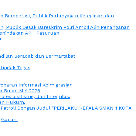
 Beroperasi, Publik Pertanyakan Ketegasan dan
, Publik Desak Bareskrim Polri Ambil Alih Penanganan
 Penindakan APH Pasuruan
at
eadilan Beradab dan Bermartabat
rtindak Tegas
yebaran Informasi Keimigrasian
da Bulan Mei 2026
esionalisme, dan Integritas.
uan Hukum.
a Patroli Dengan Judul “PERILAKU KEPALA SMKN 1 KOTA
gkapan.