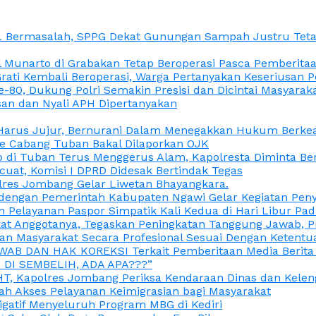
L Bermasalah, SPPG Dekat Gunungan Sampah Justru Tetap
unarto di Grabakan Tetap Beroperasi Pasca Pemberitaan
Grati Kembali Beroperasi, Warga Pertanyakan Keseriusan
e-80, Dukung Polri Semakin Presisi dan Dicintai Masyarak
gasan dan Nyali APH Dipertanyakan
itu Harus Jujur, Bernurani Dalam Menegakkan Hukum Berk
ce Cabang Tuban Bakal Dilaporkan OJK
 di Tuban Terus Menggerus Alam, Kapolresta Diminta Be
uat, Komisi I DPRD Didesak Bertindak Tegas
olres Jombang Gelar Liwetan Bhayangkara.
gi dengan Pemerintah Kabupaten Ngawi Gelar Kegiatan Pen
n Pelayanan Paspor Simpatik Kali Kedua di Hari Libur Pa
 Anggotanya, Tegaskan Peningkatan Tanggung Jawab, Prof
ran Masyarakat Secara Profesional Sesuai Dengan Ketent
JAWAB DAN HAK KOREKSI Terkait Pemberitaan Media Berit
DI SEMBELIH, ADA APA???”
, Kapolres Jombang Periksa Kendaraan Dinas dan Kelen
ah Akses Pelayanan Keimigrasian bagi Masyarakat
igatif Menyeluruh Program MBG di Kediri