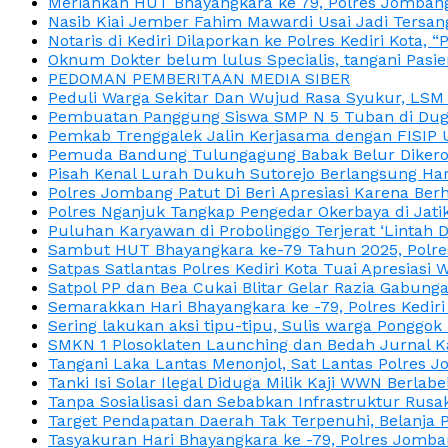
Meriahkan HUT Bhayangkara ke 79, Polres Jombang
Nasib Kiai Jember Fahim Mawardi Usai Jadi Tersan
Notaris di Kediri Dilaporkan ke Polres Kediri Kot
Oknum Dokter belum lulus Specialis, tangani Pasi
PEDOMAN PEMBERITAAN MEDIA SIBER
Peduli Warga Sekitar Dan Wujud Rasa Syukur, LS
Pembuatan Panggung Siswa SMP N 5 Tuban di Duga
Pemkab Trenggalek Jalin Kerjasama dengan FISIP 
Pemuda Bandung Tulungagung Babak Belur Dikeroy
Pisah Kenal Lurah Dukuh Sutorejo Berlangsung Har
Polres Jombang Patut Di Beri Apresiasi Karena Berh
Polres Nganjuk Tangkap Pengedar Okerbaya di Jatika
Puluhan Karyawan di Probolinggo Terjerat ‘Lintah 
Sambut HUT Bhayangkara ke-79 Tahun 2025, Polres
Satpas Satlantas Polres Kediri Kota Tuai Apresias
Satpol PP dan Bea Cukai Blitar Gelar Razia Gabung
Semarakkan Hari Bhayangkara ke -79, Polres Kedir
Sering lakukan aksi tipu-tipu, Sulis warga Ponggok 
SMKN 1 Plosoklaten Launching dan Bedah Jurnal Ka
Tangani Laka Lantas Menonjol, Sat Lantas Polres J
Tanki Isi Solar Ilegal Diduga Milik Kaji WWN Berl
Tanpa Sosialisasi dan Sebabkan Infrastruktur Rus
Target Pendapatan Daerah Tak Terpenuhi, Belanja
Tasyakuran Hari Bhayangkara ke -79, Polres Jom