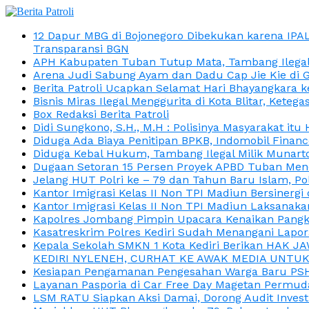
12 Dapur MBG di Bojonegoro Dibekukan karena IPA
Transparansi BGN
APH Kabupaten Tuban Tutup Mata, Tambang Ilegal M
Arena Judi Sabung Ayam dan Dadu Cap Jie Kie di 
Berita Patroli Ucapkan Selamat Hari Bhayangkara k
Bisnis Miras Ilegal Menggurita di Kota Blitar, Kete
Box Redaksi Berita Patroli
Didi Sungkono, S.H., M.H : Polisinya Masyarakat 
Diduga Ada Biaya Penitipan BPKB, Indomobil Finan
Diduga Kebal Hukum, Tambang Ilegal Milik Munarto
Dugaan Setoran 15 Persen Proyek APBD Tuban Menc
Jelang HUT Polri ke – 79 dan Tahun Baru Islam, P
Kantor Imigrasi Kelas II Non TPI Madiun Bersiner
Kantor Imigrasi Kelas II Non TPI Madiun Laksanaka
Kapolres Jombang Pimpin Upacara Kenaikan Pangkat
Kasatreskrim Polres Kediri Sudah Menangani Lapo
Kepala Sekolah SMKN 1 Kota Kediri Berikan HAK 
KEDIRI NYLENEH, CURHAT KE AWAK MEDIA UNTUK 
Kesiapan Pengamanan Pengesahan Warga Baru PSHT
Layanan Pasporia di Car Free Day Magetan Permud
LSM RATU Siapkan Aksi Damai, Dorong Audit Invest