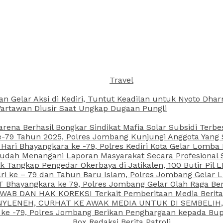
Travel
an Gelar Aksi di Kediri, Tuntut Keadilan untuk Nyoto Dh
rtawan Diusir Saat Ungkap Dugaan Pungli
arena Berhasil Bongkar Sindikat Mafia Solar Subsidi Terb
79 Tahun 2025, Polres Jombang Kunjungi Anggota Yang Sa
ari Bhayangkara ke -79, Polres Kediri Kota Gelar Lomba
 Sudah Menangani Laporan Masyarakat Secara Profesiona
k Tangkap Pengedar Okerbaya di Jatikalen, 100 Butir Pil L
ri ke – 79 dan Tahun Baru Islam, Polres Jombang Gelar 
 Bhayangkara ke 79, Polres Jombang Gelar Olah Raga Be
JAWAB DAN HAK KOREKSI Terkait Pemberitaan Media Beri
 NYLENEH, CURHAT KE AWAK MEDIA UNTUK DI SEMBELIH,
 ke -79, Polres Jombang Berikan Penghargaan kepada B
Box Redaksi Berita Patroli