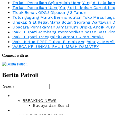
Terkait Penarikan Sejumplah Uang Yang di Lakuka
Terkait Penarikan Uang Yang di Lakukan Camat Kep
Tidak Benar, ODGJ Dipasung 3 Tahun
Tulungagung Marak Bermunculan Toko Miras Ilega
Ungkap Giat Ilegal Mafia Solar, Seorang Wartawan 
Upacara Pemakaman Almarhum Bripka Andik Purwa
Wakil Bupati Jombang memberikan pesan Saat Pimp
Wakil Bupati Trenggalek Sambut Kirab Pataka
Wakil Ketua DPRD Tuban Bantah Anggotanya Memili
WARGA KELUHKAN BAU LIMBAH DAMATEX
Connect with us
Berita Patroli
BREAKING NEWS
Budaya dan Sosial