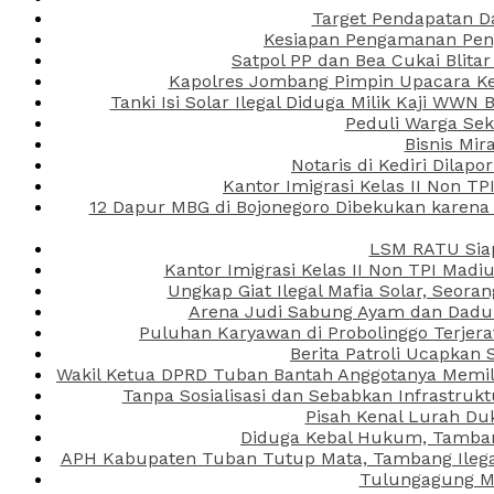
Target Pendapatan D
Kesiapan Pengamanan Peng
Satpol PP dan Bea Cukai Blita
Kapolres Jombang Pimpin Upacara Ken
Tanki Isi Solar Ilegal Diduga Milik Kaji WW
Peduli Warga Se
Bisnis Mir
Notaris di Kediri Dila
Kantor Imigrasi Kelas II Non T
12 Dapur MBG di Bojonegoro Dibekukan karena
LSM RATU Siap
Kantor Imigrasi Kelas II Non TPI Mad
Ungkap Giat Ilegal Mafia Solar, Seor
Arena Judi Sabung Ayam dan Dadu C
Puluhan Karyawan di Probolinggo Terjera
Berita Patroli Ucapkan 
Wakil Ketua DPRD Tuban Bantah Anggotanya Memili
Tanpa Sosialisasi dan Sebabkan Infrastru
Pisah Kenal Lurah Du
Diduga Kebal Hukum, Tambang
APH Kabupaten Tuban Tutup Mata, Tambang Ilegal 
Tulungagung Ma