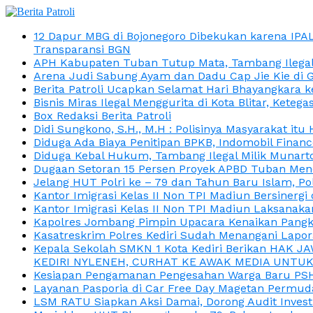
12 Dapur MBG di Bojonegoro Dibekukan karena IPA
Transparansi BGN
APH Kabupaten Tuban Tutup Mata, Tambang Ilegal M
Arena Judi Sabung Ayam dan Dadu Cap Jie Kie di 
Berita Patroli Ucapkan Selamat Hari Bhayangkara k
Bisnis Miras Ilegal Menggurita di Kota Blitar, Kete
Box Redaksi Berita Patroli
Didi Sungkono, S.H., M.H : Polisinya Masyarakat 
Diduga Ada Biaya Penitipan BPKB, Indomobil Finan
Diduga Kebal Hukum, Tambang Ilegal Milik Munarto
Dugaan Setoran 15 Persen Proyek APBD Tuban Menc
Jelang HUT Polri ke – 79 dan Tahun Baru Islam, P
Kantor Imigrasi Kelas II Non TPI Madiun Bersiner
Kantor Imigrasi Kelas II Non TPI Madiun Laksanaka
Kapolres Jombang Pimpin Upacara Kenaikan Pangkat
Kasatreskrim Polres Kediri Sudah Menangani Lapo
Kepala Sekolah SMKN 1 Kota Kediri Berikan HAK 
KEDIRI NYLENEH, CURHAT KE AWAK MEDIA UNTUK 
Kesiapan Pengamanan Pengesahan Warga Baru PSHT
Layanan Pasporia di Car Free Day Magetan Permud
LSM RATU Siapkan Aksi Damai, Dorong Audit Invest