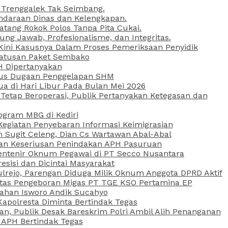
 Trenggalek Tak Seimbang.
daraan Dinas dan Kelengkapan.
atang Rokok Polos Tanpa Pita Cukai.
g Jawab, Profesionalisme, dan Integritas.
, Kini Kasusnya Dalam Proses Pemeriksaan Penyidik
Ratusan Paket Sembako
PH Dipertanyakan
Kasus Dugaan Penggelapan SHM
ua di Hari Libur Pada Bulan Mei 2026
etap Beroperasi, Publik Pertanyakan Ketegasan dan
ogram MBG di Kediri
Kegiatan Penyebaran Informasi Keimigrasian
n Sugit Celeng, Dian Cs Wartawan Abal-Abal
akan Keseriusan Penindakan APH Pasuruan
 Rentenir Oknum Pegawai di PT Secco Nusantara
esisi dan Dicintai Masyarakat
lrejo, Parengan Diduga Milik Oknum Anggota DPRD Aktif
vitas Pengeboran Migas PT TGE KSO Pertamina EP
sahan Isworo Andik Sucahyo
apolresta Diminta Bertindak Tegas
n, Publik Desak Bareskrim Polri Ambil Alih Penanganan
 APH Bertindak Tegas