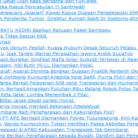
 Gelar Olah Raga Bersama dan Fun Bike.
gka Kasus Pencabulan 11 Santriwati
a, “Pengacara Jalanan” Kawal Kasus Dugaan Penggelapan SH
en Penderita Tumor, Direktur Rumah Sakit Dr Soetomo,d
M RATU KEDIRI Bagikan Ratusan Paket Sembako
 Tidak Sesuai RAB.
Unair
ok Oknum Pesilat, Kuasa Hukum Desak Seluruh Pelaku D
u, Isak Tangis Warnai Perpisahan Isworo Andik Sucahyo
asil Bongkar Sindikat Mafia Solar Subsidi Terbesar di Ng
len, 100 Butir Pil LL Diamankan Polisi.
Darat’, Aparat Diminta Bongkar Dugaan Praktik Rentenir 
 Jombang Kunjungi Anggota Yang Sakit, Purna Polri dan 
i Warga Berkat Pelayanan SIM yang Transparan dan Humani
an, Berhasil Amankan Puluhan Ribu Batang Rokok Polos Ta
i Kota Gelar Lomba Menembak 3 Pilar.
Blitar layak dapat sangsi moral.
rya Inovasi menjadi Kekayaan Intelektual
ombang Raih Penghargaan dari Kakorlantas Polri
abel PT APE Berhasil Diamankan Polres Tulungagung, Kini 
ak, Warga Kumpulrejo Tuban Hentikan Paksa Aktivitas Pe
 Pegawai di APBD Kabupaten Trenggalek Tak Seimbang.
bang Berikan Penghargaan kepada Bupati, Dandim dan Pe