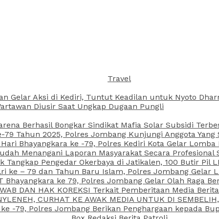
Travel
an Gelar Aksi di Kediri, Tuntut Keadilan untuk Nyoto Dh
rtawan Diusir Saat Ungkap Dugaan Pungli
arena Berhasil Bongkar Sindikat Mafia Solar Subsidi Terb
79 Tahun 2025, Polres Jombang Kunjungi Anggota Yang Sa
ari Bhayangkara ke -79, Polres Kediri Kota Gelar Lomba
 Sudah Menangani Laporan Masyarakat Secara Profesiona
k Tangkap Pengedar Okerbaya di Jatikalen, 100 Butir Pil L
ri ke – 79 dan Tahun Baru Islam, Polres Jombang Gelar 
 Bhayangkara ke 79, Polres Jombang Gelar Olah Raga Be
JAWAB DAN HAK KOREKSI Terkait Pemberitaan Media Beri
 NYLENEH, CURHAT KE AWAK MEDIA UNTUK DI SEMBELIH,
 ke -79, Polres Jombang Berikan Penghargaan kepada B
Box Redaksi Berita Patroli