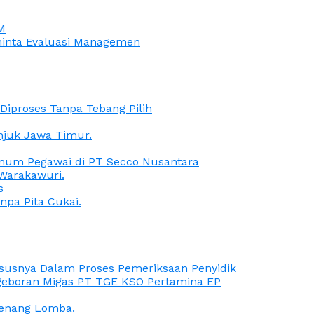
M
iminta Evaluasi Managemen
iproses Tanpa Tebang Pilih
anjuk Jawa Timur.
Oknum Pegawai di PT Secco Nusantara
Warakawuri.
s
npa Pita Cukai.
Kasusnya Dalam Proses Pemeriksaan Penyidik
ngeboran Migas PT TGE KSO Pertamina EP
menang Lomba.