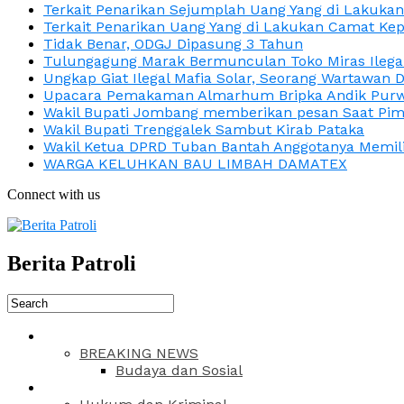
Terkait Penarikan Sejumplah Uang Yang di Lakuka
Terkait Penarikan Uang Yang di Lakukan Camat Kep
Tidak Benar, ODGJ Dipasung 3 Tahun
Tulungagung Marak Bermunculan Toko Miras Ilega
Ungkap Giat Ilegal Mafia Solar, Seorang Wartawan 
Upacara Pemakaman Almarhum Bripka Andik Purwa
Wakil Bupati Jombang memberikan pesan Saat Pimp
Wakil Bupati Trenggalek Sambut Kirab Pataka
Wakil Ketua DPRD Tuban Bantah Anggotanya Memili
WARGA KELUHKAN BAU LIMBAH DAMATEX
Connect with us
Berita Patroli
BREAKING NEWS
Budaya dan Sosial