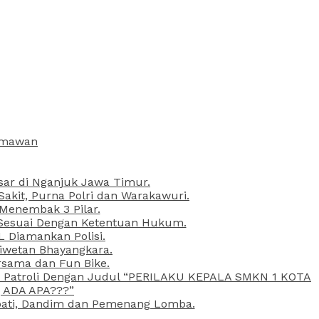
armawan
esar di Nganjuk Jawa Timur.
kit, Purna Polri dan Warakawuri.
 Menembak 3 Pilar.
l Sesuai Dengan Ketentuan Hukum.
L Diamankan Polisi.
Liwetan Bhayangkara.
rsama dan Fun Bike.
ta Patroli Dengan Judul “PERILAKU KEPALA SMKN 1 KOTA
 ADA APA???”
upati, Dandim dan Pemenang Lomba.