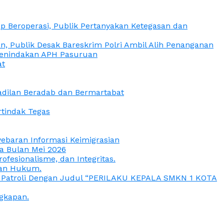
 Beroperasi, Publik Pertanyakan Ketegasan dan
, Publik Desak Bareskrim Polri Ambil Alih Penanganan
 Penindakan APH Pasuruan
at
eadilan Beradab dan Bermartabat
rtindak Tegas
yebaran Informasi Keimigrasian
da Bulan Mei 2026
esionalisme, dan Integritas.
uan Hukum.
a Patroli Dengan Judul “PERILAKU KEPALA SMKN 1 KOTA
gkapan.