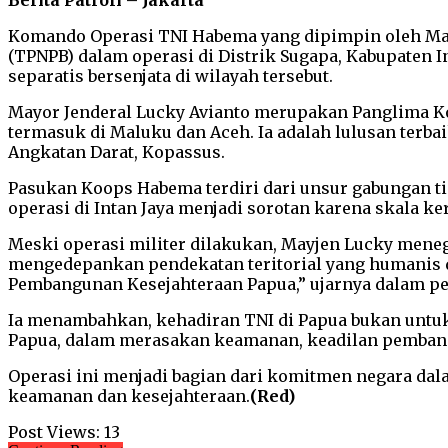
Berita Patroli – Jakarta
Komando Operasi TNI Habema yang dipimpin oleh May
(TPNPB) dalam operasi di Distrik Sugapa, Kabupaten In
separatis bersenjata di wilayah tersebut.
Mayor Jenderal Lucky Avianto merupakan Panglima Ko
termasuk di Maluku dan Aceh. Ia adalah lulusan terbai
Angkatan Darat, Kopassus.
Pasukan Koops Habema terdiri dari unsur gabungan tig
operasi di Intan Jaya menjadi sorotan karena skala k
Meski operasi militer dilakukan, Mayjen Lucky meneg
mengedepankan pendekatan teritorial yang humanis d
Pembangunan Kesejahteraan Papua,” ujarnya dalam p
Ia menambahkan, kehadiran TNI di Papua bukan untuk
Papua, dalam merasakan keamanan, keadilan pembang
Operasi ini menjadi bagian dari komitmen negara da
keamanan dan kesejahteraan.
(Red)
Post Views:
13