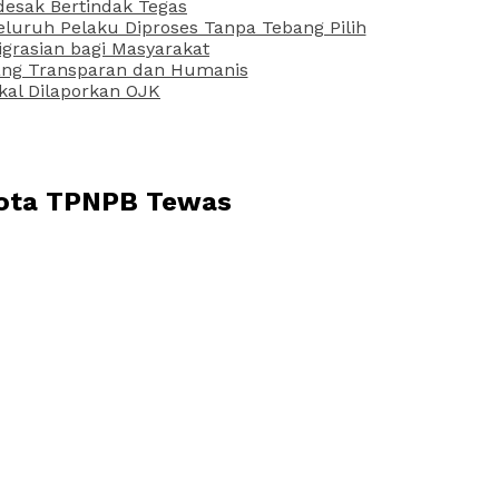
desak Bertindak Tegas
uruh Pelaku Diproses Tanpa Tebang Pilih
grasian bagi Masyarakat
 yang Transparan dan Humanis
kal Dilaporkan OJK
ggota TPNPB Tewas