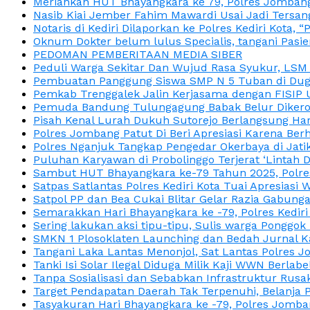
Meriahkan HUT Bhayangkara ke 79, Polres Jombang
Nasib Kiai Jember Fahim Mawardi Usai Jadi Tersan
Notaris di Kediri Dilaporkan ke Polres Kediri Kot
Oknum Dokter belum lulus Specialis, tangani Pasi
PEDOMAN PEMBERITAAN MEDIA SIBER
Peduli Warga Sekitar Dan Wujud Rasa Syukur, LS
Pembuatan Panggung Siswa SMP N 5 Tuban di Duga
Pemkab Trenggalek Jalin Kerjasama dengan FISIP 
Pemuda Bandung Tulungagung Babak Belur Dikeroy
Pisah Kenal Lurah Dukuh Sutorejo Berlangsung Har
Polres Jombang Patut Di Beri Apresiasi Karena Berh
Polres Nganjuk Tangkap Pengedar Okerbaya di Jatika
Puluhan Karyawan di Probolinggo Terjerat ‘Lintah 
Sambut HUT Bhayangkara ke-79 Tahun 2025, Polres
Satpas Satlantas Polres Kediri Kota Tuai Apresias
Satpol PP dan Bea Cukai Blitar Gelar Razia Gabung
Semarakkan Hari Bhayangkara ke -79, Polres Kedir
Sering lakukan aksi tipu-tipu, Sulis warga Ponggok 
SMKN 1 Plosoklaten Launching dan Bedah Jurnal Ka
Tangani Laka Lantas Menonjol, Sat Lantas Polres J
Tanki Isi Solar Ilegal Diduga Milik Kaji WWN Berl
Tanpa Sosialisasi dan Sebabkan Infrastruktur Rus
Target Pendapatan Daerah Tak Terpenuhi, Belanja
Tasyakuran Hari Bhayangkara ke -79, Polres Jom