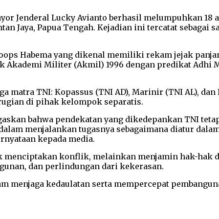
or Jenderal Lucky Avianto berhasil melumpuhkan 18 a
tan Jaya, Papua Tengah. Kejadian ini tercatat sebagai 
ops Habema yang dikenal memiliki rekam jejak panjan
k Akademi Militer (Akmil) 1996 dengan predikat Adhi Ma
a matra TNI: Kopassus (TNI AD), Marinir (TNI AL), dan
erugian di pihak kelompok separatis.
askan bahwa pendekatan yang dikedepankan TNI tetap b
alam menjalankan tugasnya sebagaimana diatur dalam 
ernyataan kepada media.
 menciptakan konflik, melainkan menjamin hak-hak da
unan, dan perlindungan dari kekerasan.
lam menjaga kedaulatan serta mempercepat pembanguna