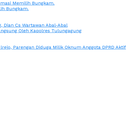
irmasi Memilih Bungkam.
lih Bungkam.
g, Dian Cs Wartawan Abal-Abal
ngsung Oleh Kapolres Tulungagung
rejo, Parengan Diduga Milik Oknum Anggota DPRD Aktif