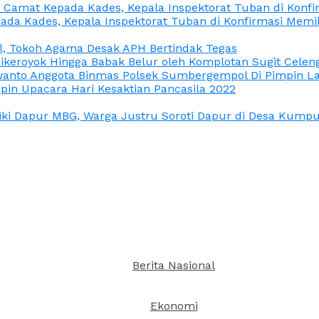
n Camat Kepada Kades, Kepala Inspektorat Tuban di Konf
ada Kades, Kepala Inspektorat Tuban di Konfirmasi Memi
l, Tokoh Agama Desak APH Bertindak Tegas
Dikeroyok Hingga Babak Belur oleh Komplotan Sugit Celen
nto Anggota Binmas Polsek Sumbergempol Di Pimpin La
in Upacara Hari Kesaktian Pancasila 2022
ki Dapur MBG, Warga Justru Soroti Dapur di Desa Kumpul
Berita Nasional
Ekonomi