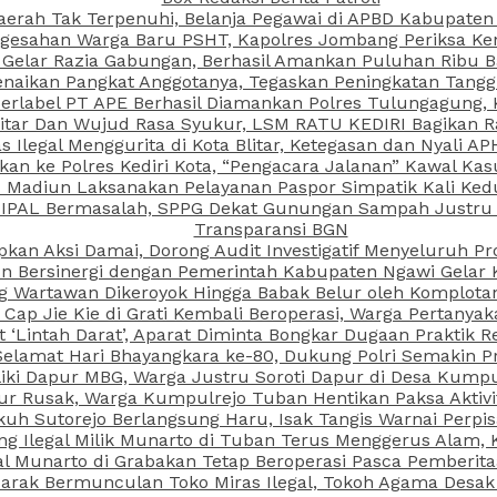
aerah Tak Terpenuhi, Belanja Pegawai di APBD Kabupaten
esahan Warga Baru PSHT, Kapolres Jombang Periksa Ken
r Gelar Razia Gabungan, Berhasil Amankan Puluhan Ribu B
aikan Pangkat Anggotanya, Tegaskan Peningkatan Tanggun
N Berlabel PT APE Berhasil Diamankan Polres Tulungagung
kitar Dan Wujud Rasa Syukur, LSM RATU KEDIRI Bagikan 
as Ilegal Menggurita di Kota Blitar, Ketegasan dan Nyali A
porkan ke Polres Kediri Kota, “Pengacara Jalanan” Kawal 
PI Madiun Laksanakan Pelayanan Paspor Simpatik Kali Ked
 IPAL Bermasalah, SPPG Dekat Gunungan Sampah Justru T
Transparansi BGN
kan Aksi Damai, Dorong Audit Investigatif Menyeluruh Pr
iun Bersinergi dengan Pemerintah Kabupaten Ngawi Gelar 
ang Wartawan Dikeroyok Hingga Babak Belur oleh Komplota
ap Jie Kie di Grati Kembali Beroperasi, Warga Pertany
t ‘Lintah Darat’, Aparat Diminta Bongkar Dugaan Praktik
Selamat Hari Bhayangkara ke-80, Dukung Polri Semakin Pr
ki Dapur MBG, Warga Justru Soroti Dapur di Desa Kumpu
ktur Rusak, Warga Kumpulrejo Tuban Hentikan Paksa Akti
kuh Sutorejo Berlangsung Haru, Isak Tangis Warnai Perpi
 Ilegal Milik Munarto di Tuban Terus Menggerus Alam, K
Munarto di Grabakan Tetap Beroperasi Pasca Pemberitaa
rak Bermunculan Toko Miras Ilegal, Tokoh Agama Desak