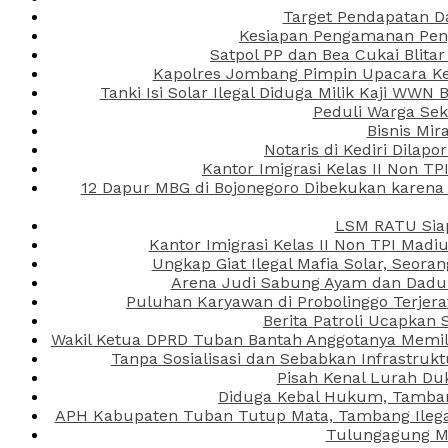
Target Pendapatan D
Kesiapan Pengamanan Peng
Satpol PP dan Bea Cukai Blita
Kapolres Jombang Pimpin Upacara Ken
Tanki Isi Solar Ilegal Diduga Milik Kaji WW
Peduli Warga Se
Bisnis Mir
Notaris di Kediri Dila
Kantor Imigrasi Kelas II Non T
12 Dapur MBG di Bojonegoro Dibekukan karena
LSM RATU Siap
Kantor Imigrasi Kelas II Non TPI Mad
Ungkap Giat Ilegal Mafia Solar, Seor
Arena Judi Sabung Ayam dan Dadu C
Puluhan Karyawan di Probolinggo Terjera
Berita Patroli Ucapkan 
Wakil Ketua DPRD Tuban Bantah Anggotanya Memili
Tanpa Sosialisasi dan Sebabkan Infrastru
Pisah Kenal Lurah Du
Diduga Kebal Hukum, Tambang
APH Kabupaten Tuban Tutup Mata, Tambang Ilegal 
Tulungagung Ma