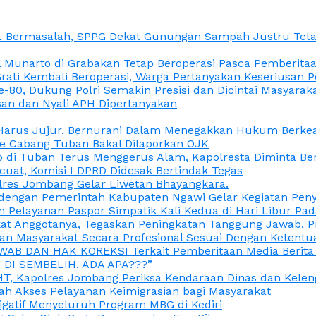
L Bermasalah, SPPG Dekat Gunungan Sampah Justru Tetap
unarto di Grabakan Tetap Beroperasi Pasca Pemberitaan
Grati Kembali Beroperasi, Warga Pertanyakan Keseriusan
e-80, Dukung Polri Semakin Presisi dan Dicintai Masyarak
gasan dan Nyali APH Dipertanyakan
itu Harus Jujur, Bernurani Dalam Menegakkan Hukum Berk
ce Cabang Tuban Bakal Dilaporkan OJK
 di Tuban Terus Menggerus Alam, Kapolresta Diminta Be
uat, Komisi I DPRD Didesak Bertindak Tegas
olres Jombang Gelar Liwetan Bhayangkara.
gi dengan Pemerintah Kabupaten Ngawi Gelar Kegiatan Pen
n Pelayanan Paspor Simpatik Kali Kedua di Hari Libur Pa
 Anggotanya, Tegaskan Peningkatan Tanggung Jawab, Prof
ran Masyarakat Secara Profesional Sesuai Dengan Ketent
JAWAB DAN HAK KOREKSI Terkait Pemberitaan Media Berit
DI SEMBELIH, ADA APA???”
, Kapolres Jombang Periksa Kendaraan Dinas dan Kelen
ah Akses Pelayanan Keimigrasian bagi Masyarakat
igatif Menyeluruh Program MBG di Kediri