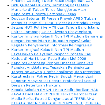
Finance Cabang Tuban Bakal Dilaporkan OJK
Diduga Kebal Hukum, Tambang Ilegal Milik
Munarto di Tuban Terus Menggerus Alam,
Kapolresta Diminta Bertindak Tegas
Dugaan Setoran 15 Persen Proyek APBD Tuban
Mencuat, Komisi I DPRD Didesak Bertindak Tegas
Jelang HUT Polri ke – 79 dan Tahun Baru Islam,
Polres Jombang Gelar Liwetan Bhayangkara.
Kantor Imigrasi Kelas II Non TPI Madiun Bersinergi
dengan Pemerintah Kabupaten Ngawi Gelar
Kegiatan Penyebaran Informasi Keimigrasian
Kantor Imigrasi Kelas II Non TPI Madiun
Laksanakan Pelayanan Paspor Simpatik Kali
Kedua di Hari Libur Pada Bulan Mei 2026
Kapolres Jombang Pimpin Upacara Kenaikan
Pangkat Anggotanya, Tegaskan Peningkatan
Tanggung Jawab, Profesionalisme, dan Integritas.
Kasatreskrim Polres Kediri Sudah Menangani
Laporan Masyarakat Secara Profesional Sesuai
Dengan Ketentuan Hukum.
Kepala Sekolah SMKN 1 Kota Kediri Berikan HAK
JAWAB DAN HAK KOREKSI Terkait Pemberitaan
Media Berita Patroli Dengan Judul “PERILAKU
KEPALA SMKN 1 KOTA KEDIRI NYLENEH, CURHAT