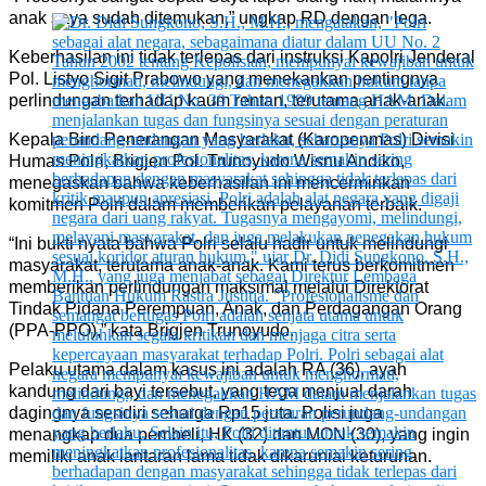
anak saya sudah ditemukan,” ungkap RD dengan lega.
Keberhasilan ini tidak terlepas dari instruksi Kapolri Jenderal
Pol. Listyo Sigit Prabowo yang menekankan pentingnya
perlindungan terhadap kaum rentan, terutama anak-anak.
Kepala Biro Penerangan Masyarakat (Karopenmas) Divisi
Humas Polri, Brigjen Pol. Trunoyudo Wisnu Andiko,
menegaskan bahwa keberhasilan ini mencerminkan
komitmen Polri dalam memberikan pelayanan terbaik.
“Ini bukti nyata bahwa Polri selalu hadir untuk melindungi
masyarakat, terutama anak-anak. Kami terus berkomitmen
memberikan perlindungan maksimal melalui Direktorat
Tindak Pidana Perempuan, Anak, dan Perdagangan Orang
(PPA-PPO),” kata Brigjen Trunoyudo.
Pelaku utama dalam kasus ini adalah RA (36), ayah
kandung dari bayi tersebut, yang tega menjual darah
dagingnya sendiri seharga Rp15 juta. Polisi juga
menangkap dua pembeli, HK (32) dan MON (30), yang ingin
memiliki anak lantaran lama tidak dikaruniai keturunan.