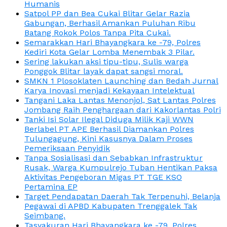
Humanis
Satpol PP dan Bea Cukai Blitar Gelar Razia
Gabungan, Berhasil Amankan Puluhan Ribu
Batang Rokok Polos Tanpa Pita Cukai.
Semarakkan Hari Bhayangkara ke -79, Polres
Kediri Kota Gelar Lomba Menembak 3 Pilar.
Sering lakukan aksi tipu-tipu, Sulis warga
Ponggok Blitar layak dapat sangsi moral.
SMKN 1 Plosoklaten Launching dan Bedah Jurnal
Karya Inovasi menjadi Kekayaan Intelektual
Tangani Laka Lantas Menonjol, Sat Lantas Polres
Jombang Raih Penghargaan dari Kakorlantas Polri
Tanki Isi Solar Ilegal Diduga Milik Kaji WWN
Berlabel PT APE Berhasil Diamankan Polres
Tulungagung, Kini Kasusnya Dalam Proses
Pemeriksaan Penyidik
Tanpa Sosialisasi dan Sebabkan Infrastruktur
Rusak, Warga Kumpulrejo Tuban Hentikan Paksa
Aktivitas Pengeboran Migas PT TGE KSO
Pertamina EP
Target Pendapatan Daerah Tak Terpenuhi, Belanja
Pegawai di APBD Kabupaten Trenggalek Tak
Seimbang.
Tasyakuran Hari Bhayangkara ke -79, Polres