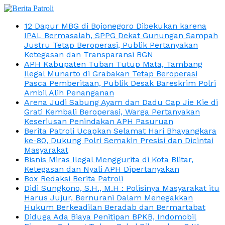
12 Dapur MBG di Bojonegoro Dibekukan karena
IPAL Bermasalah, SPPG Dekat Gunungan Sampah
Justru Tetap Beroperasi, Publik Pertanyakan
Ketegasan dan Transparansi BGN
APH Kabupaten Tuban Tutup Mata, Tambang
Ilegal Munarto di Grabakan Tetap Beroperasi
Pasca Pemberitaan, Publik Desak Bareskrim Polri
Ambil Alih Penanganan
Arena Judi Sabung Ayam dan Dadu Cap Jie Kie di
Grati Kembali Beroperasi, Warga Pertanyakan
Keseriusan Penindakan APH Pasuruan
Berita Patroli Ucapkan Selamat Hari Bhayangkara
ke-80, Dukung Polri Semakin Presisi dan Dicintai
Masyarakat
Bisnis Miras Ilegal Menggurita di Kota Blitar,
Ketegasan dan Nyali APH Dipertanyakan
Box Redaksi Berita Patroli
Didi Sungkono, S.H., M.H : Polisinya Masyarakat itu
Harus Jujur, Bernurani Dalam Menegakkan
Hukum Berkeadilan Beradab dan Bermartabat
Diduga Ada Biaya Penitipan BPKB, Indomobil