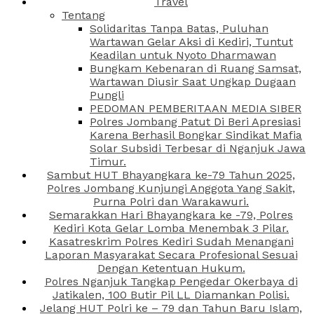
Travel
Tentang
Solidaritas Tanpa Batas, Puluhan
Wartawan Gelar Aksi di Kediri, Tuntut
Keadilan untuk Nyoto Dharmawan
Bungkam Kebenaran di Ruang Samsat,
Wartawan Diusir Saat Ungkap Dugaan
Pungli
PEDOMAN PEMBERITAAN MEDIA SIBER
Polres Jombang Patut Di Beri Apresiasi
Karena Berhasil Bongkar Sindikat Mafia
Solar Subsidi Terbesar di Nganjuk Jawa
Timur.
Sambut HUT Bhayangkara ke-79 Tahun 2025,
Polres Jombang Kunjungi Anggota Yang Sakit,
Purna Polri dan Warakawuri.
Semarakkan Hari Bhayangkara ke -79, Polres
Kediri Kota Gelar Lomba Menembak 3 Pilar.
Kasatreskrim Polres Kediri Sudah Menangani
Laporan Masyarakat Secara Profesional Sesuai
Dengan Ketentuan Hukum.
Polres Nganjuk Tangkap Pengedar Okerbaya di
Jatikalen, 100 Butir Pil LL Diamankan Polisi.
Jelang HUT Polri ke – 79 dan Tahun Baru Islam,