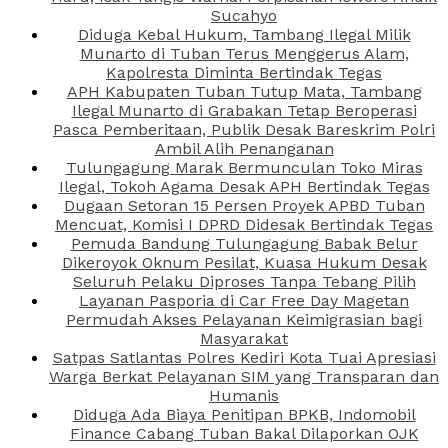
Sucahyo
Diduga Kebal Hukum, Tambang Ilegal Milik
Munarto di Tuban Terus Menggerus Alam,
Kapolresta Diminta Bertindak Tegas
APH Kabupaten Tuban Tutup Mata, Tambang
Ilegal Munarto di Grabakan Tetap Beroperasi
Pasca Pemberitaan, Publik Desak Bareskrim Polri
Ambil Alih Penanganan
Tulungagung Marak Bermunculan Toko Miras
Ilegal, Tokoh Agama Desak APH Bertindak Tegas
Dugaan Setoran 15 Persen Proyek APBD Tuban
Mencuat, Komisi I DPRD Didesak Bertindak Tegas
Pemuda Bandung Tulungagung Babak Belur
Dikeroyok Oknum Pesilat, Kuasa Hukum Desak
Seluruh Pelaku Diproses Tanpa Tebang Pilih
Layanan Pasporia di Car Free Day Magetan
Permudah Akses Pelayanan Keimigrasian bagi
Masyarakat
Satpas Satlantas Polres Kediri Kota Tuai Apresiasi
Warga Berkat Pelayanan SIM yang Transparan dan
Humanis
Diduga Ada Biaya Penitipan BPKB, Indomobil
Finance Cabang Tuban Bakal Dilaporkan OJK