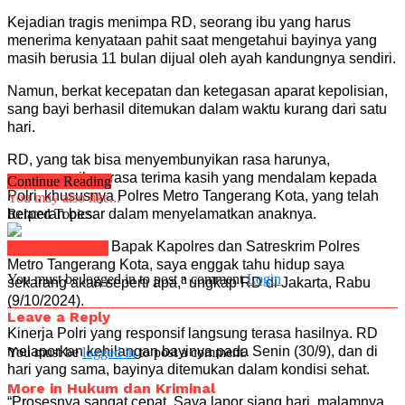
Kejadian tragis menimpa RD, seorang ibu yang harus
menerima kenyataan pahit saat mengetahui bayinya yang
masih berusia 11 bulan dijual oleh ayah kandungnya sendiri.
Namun, berkat kecepatan dan ketegasan aparat kepolisian,
sang bayi berhasil ditemukan dalam waktu kurang dari satu
hari.
RD, yang tak bisa menyembunyikan rasa harunya,
menyampaikan rasa terima kasih yang mendalam kepada
Continue Reading
Polri, khususnya Polres Metro Tangerang Kota, yang telah
You may also like...
berperan besar dalam menyelamatkan anaknya.
Related Topics:
“Tanpa bantuan Bapak Kapolres dan Satreskrim Polres
Click to comment
Metro Tangerang Kota, saya enggak tahu hidup saya
You must be logged in to post a comment
Login
sekarang akan seperti apa,” ungkap RD di Jakarta, Rabu
(9/10/2024).
Leave a Reply
Kinerja Polri yang responsif langsung terasa hasilnya. RD
melaporkan kehilangan bayinya pada Senin (30/9), dan di
You must be
logged in
to post a comment.
hari yang sama, bayinya ditemukan dalam kondisi sehat.
More in Hukum dan Kriminal
“Prosesnya sangat cepat. Saya lapor siang hari, malamnya