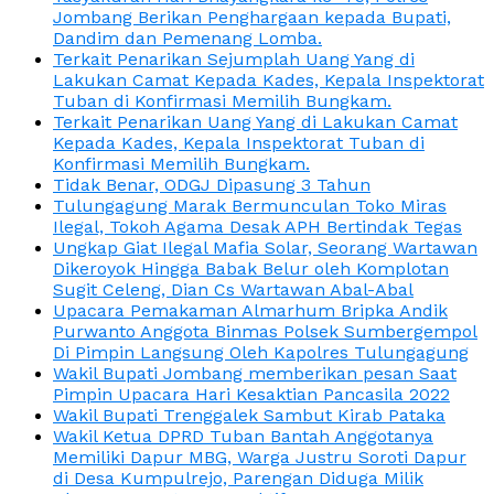
Jombang Berikan Penghargaan kepada Bupati,
Dandim dan Pemenang Lomba.
Terkait Penarikan Sejumplah Uang Yang di
Lakukan Camat Kepada Kades, Kepala Inspektorat
Tuban di Konfirmasi Memilih Bungkam.
Terkait Penarikan Uang Yang di Lakukan Camat
Kepada Kades, Kepala Inspektorat Tuban di
Konfirmasi Memilih Bungkam.
Tidak Benar, ODGJ Dipasung 3 Tahun
Tulungagung Marak Bermunculan Toko Miras
Ilegal, Tokoh Agama Desak APH Bertindak Tegas
Ungkap Giat Ilegal Mafia Solar, Seorang Wartawan
Dikeroyok Hingga Babak Belur oleh Komplotan
Sugit Celeng, Dian Cs Wartawan Abal-Abal
Upacara Pemakaman Almarhum Bripka Andik
Purwanto Anggota Binmas Polsek Sumbergempol
Di Pimpin Langsung Oleh Kapolres Tulungagung
Wakil Bupati Jombang memberikan pesan Saat
Pimpin Upacara Hari Kesaktian Pancasila 2022
Wakil Bupati Trenggalek Sambut Kirab Pataka
Wakil Ketua DPRD Tuban Bantah Anggotanya
Memiliki Dapur MBG, Warga Justru Soroti Dapur
di Desa Kumpulrejo, Parengan Diduga Milik