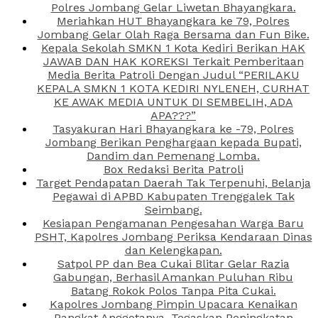
Polres Jombang Gelar Liwetan Bhayangkara.
Meriahkan HUT Bhayangkara ke 79, Polres
Jombang Gelar Olah Raga Bersama dan Fun Bike.
Kepala Sekolah SMKN 1 Kota Kediri Berikan HAK
JAWAB DAN HAK KOREKSI Terkait Pemberitaan
Media Berita Patroli Dengan Judul “PERILAKU
KEPALA SMKN 1 KOTA KEDIRI NYLENEH, CURHAT
KE AWAK MEDIA UNTUK DI SEMBELIH, ADA
APA???”
Tasyakuran Hari Bhayangkara ke -79, Polres
Jombang Berikan Penghargaan kepada Bupati,
Dandim dan Pemenang Lomba.
Box Redaksi Berita Patroli
Target Pendapatan Daerah Tak Terpenuhi, Belanja
Pegawai di APBD Kabupaten Trenggalek Tak
Seimbang.
Kesiapan Pengamanan Pengesahan Warga Baru
PSHT, Kapolres Jombang Periksa Kendaraan Dinas
dan Kelengkapan.
Satpol PP dan Bea Cukai Blitar Gelar Razia
Gabungan, Berhasil Amankan Puluhan Ribu
Batang Rokok Polos Tanpa Pita Cukai.
Kapolres Jombang Pimpin Upacara Kenaikan
Pangkat Anggotanya, Tegaskan Peningkatan