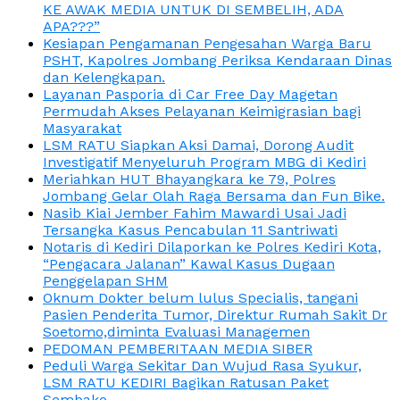
KE AWAK MEDIA UNTUK DI SEMBELIH, ADA
APA???”
Kesiapan Pengamanan Pengesahan Warga Baru
PSHT, Kapolres Jombang Periksa Kendaraan Dinas
dan Kelengkapan.
Layanan Pasporia di Car Free Day Magetan
Permudah Akses Pelayanan Keimigrasian bagi
Masyarakat
LSM RATU Siapkan Aksi Damai, Dorong Audit
Investigatif Menyeluruh Program MBG di Kediri
Meriahkan HUT Bhayangkara ke 79, Polres
Jombang Gelar Olah Raga Bersama dan Fun Bike.
Nasib Kiai Jember Fahim Mawardi Usai Jadi
Tersangka Kasus Pencabulan 11 Santriwati
Notaris di Kediri Dilaporkan ke Polres Kediri Kota,
“Pengacara Jalanan” Kawal Kasus Dugaan
Penggelapan SHM
Oknum Dokter belum lulus Specialis, tangani
Pasien Penderita Tumor, Direktur Rumah Sakit Dr
Soetomo,diminta Evaluasi Managemen
PEDOMAN PEMBERITAAN MEDIA SIBER
Peduli Warga Sekitar Dan Wujud Rasa Syukur,
LSM RATU KEDIRI Bagikan Ratusan Paket
Sembako