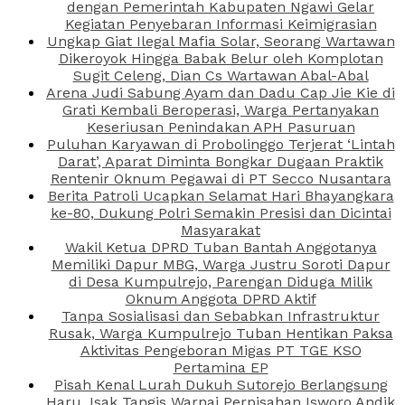
dengan Pemerintah Kabupaten Ngawi Gelar
Kegiatan Penyebaran Informasi Keimigrasian
Ungkap Giat Ilegal Mafia Solar, Seorang Wartawan
Dikeroyok Hingga Babak Belur oleh Komplotan
Sugit Celeng, Dian Cs Wartawan Abal-Abal
Arena Judi Sabung Ayam dan Dadu Cap Jie Kie di
Grati Kembali Beroperasi, Warga Pertanyakan
Keseriusan Penindakan APH Pasuruan
Puluhan Karyawan di Probolinggo Terjerat ‘Lintah
Darat’, Aparat Diminta Bongkar Dugaan Praktik
Rentenir Oknum Pegawai di PT Secco Nusantara
Berita Patroli Ucapkan Selamat Hari Bhayangkara
ke-80, Dukung Polri Semakin Presisi dan Dicintai
Masyarakat
Wakil Ketua DPRD Tuban Bantah Anggotanya
Memiliki Dapur MBG, Warga Justru Soroti Dapur
di Desa Kumpulrejo, Parengan Diduga Milik
Oknum Anggota DPRD Aktif
Tanpa Sosialisasi dan Sebabkan Infrastruktur
Rusak, Warga Kumpulrejo Tuban Hentikan Paksa
Aktivitas Pengeboran Migas PT TGE KSO
Pertamina EP
Pisah Kenal Lurah Dukuh Sutorejo Berlangsung
Haru, Isak Tangis Warnai Perpisahan Isworo Andik