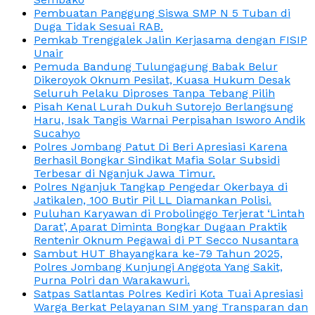
Pembuatan Panggung Siswa SMP N 5 Tuban di
Duga Tidak Sesuai RAB.
Pemkab Trenggalek Jalin Kerjasama dengan FISIP
Unair
Pemuda Bandung Tulungagung Babak Belur
Dikeroyok Oknum Pesilat, Kuasa Hukum Desak
Seluruh Pelaku Diproses Tanpa Tebang Pilih
Pisah Kenal Lurah Dukuh Sutorejo Berlangsung
Haru, Isak Tangis Warnai Perpisahan Isworo Andik
Sucahyo
Polres Jombang Patut Di Beri Apresiasi Karena
Berhasil Bongkar Sindikat Mafia Solar Subsidi
Terbesar di Nganjuk Jawa Timur.
Polres Nganjuk Tangkap Pengedar Okerbaya di
Jatikalen, 100 Butir Pil LL Diamankan Polisi.
Puluhan Karyawan di Probolinggo Terjerat ‘Lintah
Darat’, Aparat Diminta Bongkar Dugaan Praktik
Rentenir Oknum Pegawai di PT Secco Nusantara
Sambut HUT Bhayangkara ke-79 Tahun 2025,
Polres Jombang Kunjungi Anggota Yang Sakit,
Purna Polri dan Warakawuri.
Satpas Satlantas Polres Kediri Kota Tuai Apresiasi
Warga Berkat Pelayanan SIM yang Transparan dan