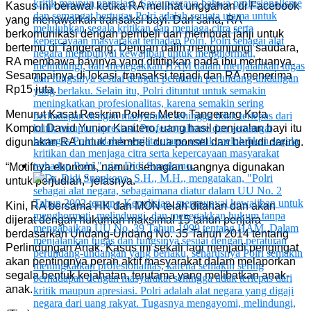
Kasus ini berawal ketika RA melihat unggahan di Facebook
yang menawarkan transaksi bayi. Dari sana, RA
berkomunikasi dengan pembeli dan membuat janji untuk
bertemu di Tangerang. Dengan dalih mengunjungi saudara,
RA membawa bayinya yang dititipkan pada ibu mertuanya.
Sesampainya di lokasi, transaksi terjadi dan RA menerima
Rp15 juta.
Menurut Kasat Reskrim Polres Metro Tangerang Kota
Kompol David Yunior Kanitero, uang hasil penjualan bayi itu
digunakan RA untuk membeli dua ponsel dan berjudi daring.
“Motifnya ekonomi, namun sebagian uangnya digunakan
untuk perjudian,” jelasnya.
Kini, RA bersama HK dan MON telah ditahan dan akan
dijerat dengan hukuman maksimal 15 tahun penjara
berdasarkan Undang-Undang No. 35 Tahun 2014 tentang
Perlindungan Anak. Kasus ini sekali lagi menjadi pengingat
akan pentingnya peran aktif masyarakat dalam melaporkan
segala bentuk kejahatan, terutama yang melibatkan anak-
anak.