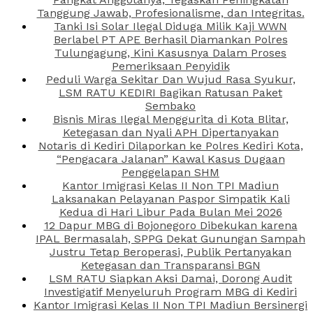
Tanggung Jawab, Profesionalisme, dan Integritas.
Tanki Isi Solar Ilegal Diduga Milik Kaji WWN
Berlabel PT APE Berhasil Diamankan Polres
Tulungagung, Kini Kasusnya Dalam Proses
Pemeriksaan Penyidik
Peduli Warga Sekitar Dan Wujud Rasa Syukur,
LSM RATU KEDIRI Bagikan Ratusan Paket
Sembako
Bisnis Miras Ilegal Menggurita di Kota Blitar,
Ketegasan dan Nyali APH Dipertanyakan
Notaris di Kediri Dilaporkan ke Polres Kediri Kota,
“Pengacara Jalanan” Kawal Kasus Dugaan
Penggelapan SHM
Kantor Imigrasi Kelas II Non TPI Madiun
Laksanakan Pelayanan Paspor Simpatik Kali
Kedua di Hari Libur Pada Bulan Mei 2026
12 Dapur MBG di Bojonegoro Dibekukan karena
IPAL Bermasalah, SPPG Dekat Gunungan Sampah
Justru Tetap Beroperasi, Publik Pertanyakan
Ketegasan dan Transparansi BGN
LSM RATU Siapkan Aksi Damai, Dorong Audit
Investigatif Menyeluruh Program MBG di Kediri
Kantor Imigrasi Kelas II Non TPI Madiun Bersinergi