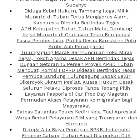
Sucahyo
Diduga Kebal Hukum, Tambang Ilegal Milik
Munarto di Tuban Terus Menggerus Alam,
Kapolresta Diminta Bertindak Tegas
APH Kabupaten Tuban Tutup Mata, Tambang
Ilegal Munarto di Grabakan Tetap Beroperasi
Pasca Pemberitaan, Publik Desak Bareskrim Polri
Ambil Alih Penanganan
Tulungagung Marak Bermunculan Toko Miras
Ilegal, Tokoh Agama Desak APH Bertindak Tegas
Dugaan Setoran 15 Persen Proyek APBD Tuban
Mencuat, Komisi I DPRD Didesak Bertindak Tegas
Pemuda Bandung Tulungagung Babak Belur
Dikeroyok Oknum Pesilat, Kuasa Hukum Desak
Seluruh Pelaku Diproses Tanpa Tebang Pilih
Layanan Pasporia di Car Free Day Magetan
Permudah Akses Pelayanan Keimigrasian bagi
Masyarakat
Satpas Satlantas Polres Kediri Kota Tuai Apresiasi
Warga Berkat Pelayanan SIM yang Transparan dan
Humanis
Diduga Ada Biaya Penitipan BPKB, Indomobil
Finance Cabang Tuban Bakal Dilaporkan OJK