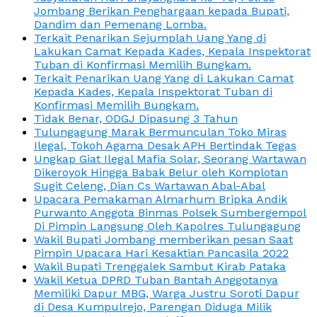
Jombang Berikan Penghargaan kepada Bupati,
Dandim dan Pemenang Lomba.
Terkait Penarikan Sejumplah Uang Yang di
Lakukan Camat Kepada Kades, Kepala Inspektorat
Tuban di Konfirmasi Memilih Bungkam.
Terkait Penarikan Uang Yang di Lakukan Camat
Kepada Kades, Kepala Inspektorat Tuban di
Konfirmasi Memilih Bungkam.
Tidak Benar, ODGJ Dipasung 3 Tahun
Tulungagung Marak Bermunculan Toko Miras
Ilegal, Tokoh Agama Desak APH Bertindak Tegas
Ungkap Giat Ilegal Mafia Solar, Seorang Wartawan
Dikeroyok Hingga Babak Belur oleh Komplotan
Sugit Celeng, Dian Cs Wartawan Abal-Abal
Upacara Pemakaman Almarhum Bripka Andik
Purwanto Anggota Binmas Polsek Sumbergempol
Di Pimpin Langsung Oleh Kapolres Tulungagung
Wakil Bupati Jombang memberikan pesan Saat
Pimpin Upacara Hari Kesaktian Pancasila 2022
Wakil Bupati Trenggalek Sambut Kirab Pataka
Wakil Ketua DPRD Tuban Bantah Anggotanya
Memiliki Dapur MBG, Warga Justru Soroti Dapur
di Desa Kumpulrejo, Parengan Diduga Milik