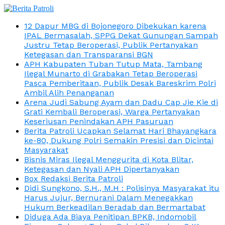
12 Dapur MBG di Bojonegoro Dibekukan karena
IPAL Bermasalah, SPPG Dekat Gunungan Sampah
Justru Tetap Beroperasi, Publik Pertanyakan
Ketegasan dan Transparansi BGN
APH Kabupaten Tuban Tutup Mata, Tambang
Ilegal Munarto di Grabakan Tetap Beroperasi
Pasca Pemberitaan, Publik Desak Bareskrim Polri
Ambil Alih Penanganan
Arena Judi Sabung Ayam dan Dadu Cap Jie Kie di
Grati Kembali Beroperasi, Warga Pertanyakan
Keseriusan Penindakan APH Pasuruan
Berita Patroli Ucapkan Selamat Hari Bhayangkara
ke-80, Dukung Polri Semakin Presisi dan Dicintai
Masyarakat
Bisnis Miras Ilegal Menggurita di Kota Blitar,
Ketegasan dan Nyali APH Dipertanyakan
Box Redaksi Berita Patroli
Didi Sungkono, S.H., M.H : Polisinya Masyarakat itu
Harus Jujur, Bernurani Dalam Menegakkan
Hukum Berkeadilan Beradab dan Bermartabat
Diduga Ada Biaya Penitipan BPKB, Indomobil