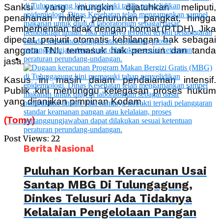
Sanksi yang mungkin dijatuhkan meliputi,
penahanan militer, penurunan pangkat, hingga
Pemberhentian tidak dengan hormat (PTDH).
Jika
dipecat, prajurit otomatis kehilangan hak sebagai
anggota TNI, termasuk hak pensiun dan tanda
jasa.
Kasus ini masih dalam pendalaman intensif.
Publik kini menunggu ketegasan proses hukum
yang dijanjikan pimpinan Kodam.
(Tomy)
Post Views:
22
Berita Nasional
Puluhan Korban Keracunan Usai
Santap MBG Di Tulungagung,
Dinkes Telusuri Ada Tidaknya
Kelalaian Pengelolaan Pangan