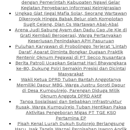
dengan Pemerintah Kabupaten Ngawi Gelar
Kegiatan Penyebaran Informasi Keimigrasian
Ungkap Giat Ilegal Mafia Solar, Seorang Wartawan
Dikeroyok Hingga Babak Belur oleh Komplotan
Sugit Celeng, Dian Cs Wartawan Abal-Abal
Arena Judi Sabung Ayam dan Dadu Cap Jie Kie di
Grati Kembali Beroperasi, Warga Pertanyakan
Keseriusan Penindakan APH Pasuruan
Puluhan Karyawan di Probolinggo Terjerat ‘Lintah
Darat’, Aparat Diminta Bongkar Dugaan Praktik
Rentenir Oknum Pegawai di PT Secco Nusantara
Berita Patroli Ucapkan Selamat Hari Bhayangkara
ke-80, Dukung Polri Semakin Presisi dan Dicintai
Masyarakat
Wakil Ketua DPRD Tuban Bantah Anggotanya
Memiliki Dapur MBG, Warga Justru Soroti Dapur
di Desa Kumpulrejo, Parengan Diduga Milik
Oknum Anggota DPRD Aktif
Tanpa Sosialisasi dan Sebabkan Infrastruktur
Rusak, Warga Kumpulrejo Tuban Hentikan Paksa
Aktivitas Pengeboran Migas PT TGE KSO
Pertamina EP
Pisah Kenal Lurah Dukuh Sutorejo Berlangsung
Haru, Isak Tangis Warnai Perpisahan Isworo Andik