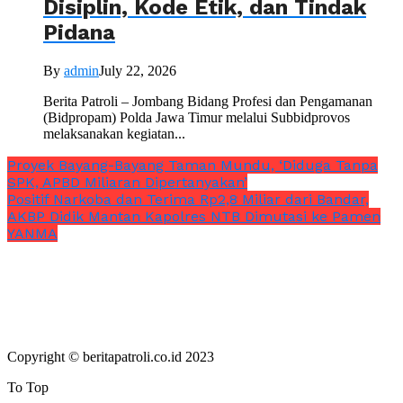
Disiplin, Kode Etik, dan Tindak
Pidana
By
admin
July 22, 2026
Berita Patroli – Jombang Bidang Profesi dan Pengamanan
(Bidpropam) Polda Jawa Timur melalui Subbidprovos
melaksanakan kegiatan...
Proyek Bayang-Bayang Taman Mundu, ‘Diduga Tanpa
SPK, APBD Miliaran Dipertanyakan’
Positif Narkoba dan Terima Rp2,8 Miliar dari Bandar,
AKBP Didik Mantan Kapolres NTB Dimutasi ke Pamen
YANMA
Copyright © beritapatroli.co.id 2023
To Top