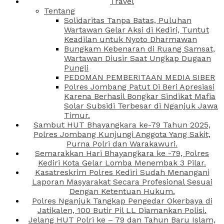
Travel
Tentang
Solidaritas Tanpa Batas, Puluhan
Wartawan Gelar Aksi di Kediri, Tuntut
Keadilan untuk Nyoto Dharmawan
Bungkam Kebenaran di Ruang Samsat,
Wartawan Diusir Saat Ungkap Dugaan
Pungli
PEDOMAN PEMBERITAAN MEDIA SIBER
Polres Jombang Patut Di Beri Apresiasi
Karena Berhasil Bongkar Sindikat Mafia
Solar Subsidi Terbesar di Nganjuk Jawa
Timur.
Sambut HUT Bhayangkara ke-79 Tahun 2025,
Polres Jombang Kunjungi Anggota Yang Sakit,
Purna Polri dan Warakawuri.
Semarakkan Hari Bhayangkara ke -79, Polres
Kediri Kota Gelar Lomba Menembak 3 Pilar.
Kasatreskrim Polres Kediri Sudah Menangani
Laporan Masyarakat Secara Profesional Sesuai
Dengan Ketentuan Hukum.
Polres Nganjuk Tangkap Pengedar Okerbaya di
Jatikalen, 100 Butir Pil LL Diamankan Polisi.
Jelang HUT Polri ke – 79 dan Tahun Baru Islam,