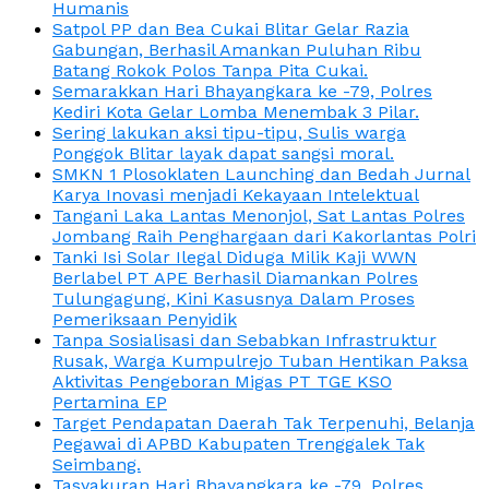
Humanis
Satpol PP dan Bea Cukai Blitar Gelar Razia
Gabungan, Berhasil Amankan Puluhan Ribu
Batang Rokok Polos Tanpa Pita Cukai.
Semarakkan Hari Bhayangkara ke -79, Polres
Kediri Kota Gelar Lomba Menembak 3 Pilar.
Sering lakukan aksi tipu-tipu, Sulis warga
Ponggok Blitar layak dapat sangsi moral.
SMKN 1 Plosoklaten Launching dan Bedah Jurnal
Karya Inovasi menjadi Kekayaan Intelektual
Tangani Laka Lantas Menonjol, Sat Lantas Polres
Jombang Raih Penghargaan dari Kakorlantas Polri
Tanki Isi Solar Ilegal Diduga Milik Kaji WWN
Berlabel PT APE Berhasil Diamankan Polres
Tulungagung, Kini Kasusnya Dalam Proses
Pemeriksaan Penyidik
Tanpa Sosialisasi dan Sebabkan Infrastruktur
Rusak, Warga Kumpulrejo Tuban Hentikan Paksa
Aktivitas Pengeboran Migas PT TGE KSO
Pertamina EP
Target Pendapatan Daerah Tak Terpenuhi, Belanja
Pegawai di APBD Kabupaten Trenggalek Tak
Seimbang.
Tasyakuran Hari Bhayangkara ke -79, Polres