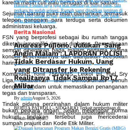
karena masih cuti atau bertugas di luar satuan.
Sejumlah barang bukti telah diamankan, termasuk
telepon genggam para terduga serta dokumen
administrasi keluarga.
Berita Nasional
FSN yang berprofesi sebagai ibu rumah tangga
diketahui memiliki riwayat diabetes. Pemeriksaan
Andreas Pujiono, Julukan ‘Sang
sempat dihentikan pada malam pertama karena
Angin Malam’: LAPORAN POLISI
kondisi kesehatannya dan dilanjutkan keesokan
Tidak Berdasar Hukum, Uang
harinya.
yang Ditransfer ke Rekening
Komandan Yonif 756/WMS, Letkol Inf Yoel Sry
Realitanya Tidak Sampai Rp1,7
Liga, dikabarkan telah berkoordinasi penuh
Miliar
dengan Pomdam untuk memastikan penanganan
tegas dan transparan.
By
admin
August 5, 2026
Tindak pidana perzinahan dalam hukum militer
BERITA PATROLI – SIDOARJO Terkait pemberitaan di
bukan perkara ringan. Selain melanggar norma
sejumlah media massa yang terkesan membangun opini
hukum, tindakan tersebut juga mencederai
seolah-olah saya...
sumpah prajurit dan Kode Etik Militer.