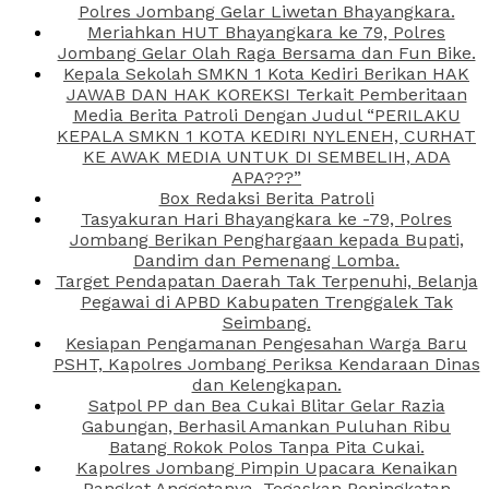
Polres Jombang Gelar Liwetan Bhayangkara.
Meriahkan HUT Bhayangkara ke 79, Polres
Jombang Gelar Olah Raga Bersama dan Fun Bike.
Kepala Sekolah SMKN 1 Kota Kediri Berikan HAK
JAWAB DAN HAK KOREKSI Terkait Pemberitaan
Media Berita Patroli Dengan Judul “PERILAKU
KEPALA SMKN 1 KOTA KEDIRI NYLENEH, CURHAT
KE AWAK MEDIA UNTUK DI SEMBELIH, ADA
APA???”
Box Redaksi Berita Patroli
Tasyakuran Hari Bhayangkara ke -79, Polres
Jombang Berikan Penghargaan kepada Bupati,
Dandim dan Pemenang Lomba.
Target Pendapatan Daerah Tak Terpenuhi, Belanja
Pegawai di APBD Kabupaten Trenggalek Tak
Seimbang.
Kesiapan Pengamanan Pengesahan Warga Baru
PSHT, Kapolres Jombang Periksa Kendaraan Dinas
dan Kelengkapan.
Satpol PP dan Bea Cukai Blitar Gelar Razia
Gabungan, Berhasil Amankan Puluhan Ribu
Batang Rokok Polos Tanpa Pita Cukai.
Kapolres Jombang Pimpin Upacara Kenaikan
Pangkat Anggotanya, Tegaskan Peningkatan