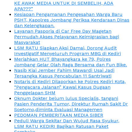
KE AWAK MEDIA UNTUK DI SEMBELIH, ADA
APA???”
Kesiapan Pengamanan Pengesahan Warga Baru
PSHT, Kapolres Jombang Periksa Kendaraan Dinas
dan Kelengkapan.
Layanan Pasporia di Car Free Day Magetan
Permudah Akses Pelayanan Keimigrasian bagi
Masyarakat
LSM RATU Siapkan Aksi Damai, Dorong Audit
Investigatif Menyeluruh Program MBG di Kediri
Meriahkan HUT Bhayangkara ke 79, Polres
Jombang Gelar Olah Raga Bersama dan Fun Bike.
Nasib Kiai Jember Fahim Mawardi Usai Jadi
Tersangka Kasus Pencabulan 11 Santriwati
Notaris di Kediri Dilaporkan ke Polres Kediri Kota,
“Pengacara Jalanan” Kawal Kasus Dugaan
Penggelapan SHM
Oknum Dokter belum lulus Specialis, tangani
Pasien Penderita Tumor, Direktur Rumah Sakit Dr
Soetomo,diminta Evaluasi Managemen
PEDOMAN PEMBERITAAN MEDIA SIBER
Peduli Warga Sekitar Dan Wujud Rasa Syukur,
LSM RATU KEDIRI Bagikan Ratusan Paket
Sembako