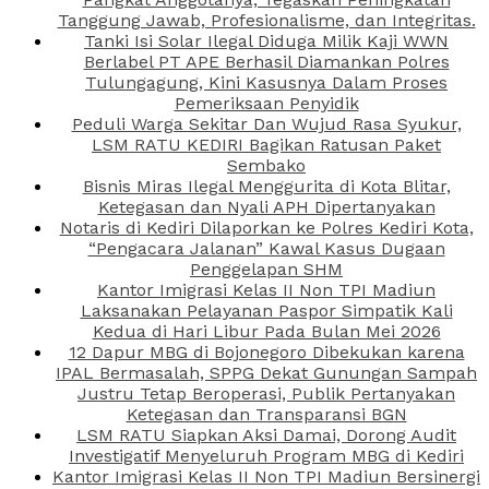
Tanggung Jawab, Profesionalisme, dan Integritas.
Tanki Isi Solar Ilegal Diduga Milik Kaji WWN
Berlabel PT APE Berhasil Diamankan Polres
Tulungagung, Kini Kasusnya Dalam Proses
Pemeriksaan Penyidik
Peduli Warga Sekitar Dan Wujud Rasa Syukur,
LSM RATU KEDIRI Bagikan Ratusan Paket
Sembako
Bisnis Miras Ilegal Menggurita di Kota Blitar,
Ketegasan dan Nyali APH Dipertanyakan
Notaris di Kediri Dilaporkan ke Polres Kediri Kota,
“Pengacara Jalanan” Kawal Kasus Dugaan
Penggelapan SHM
Kantor Imigrasi Kelas II Non TPI Madiun
Laksanakan Pelayanan Paspor Simpatik Kali
Kedua di Hari Libur Pada Bulan Mei 2026
12 Dapur MBG di Bojonegoro Dibekukan karena
IPAL Bermasalah, SPPG Dekat Gunungan Sampah
Justru Tetap Beroperasi, Publik Pertanyakan
Ketegasan dan Transparansi BGN
LSM RATU Siapkan Aksi Damai, Dorong Audit
Investigatif Menyeluruh Program MBG di Kediri
Kantor Imigrasi Kelas II Non TPI Madiun Bersinergi