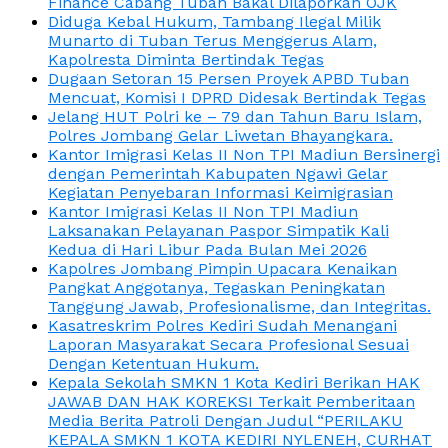
Finance Cabang Tuban Bakal Dilaporkan OJK
Diduga Kebal Hukum, Tambang Ilegal Milik
Munarto di Tuban Terus Menggerus Alam,
Kapolresta Diminta Bertindak Tegas
Dugaan Setoran 15 Persen Proyek APBD Tuban
Mencuat, Komisi I DPRD Didesak Bertindak Tegas
Jelang HUT Polri ke – 79 dan Tahun Baru Islam,
Polres Jombang Gelar Liwetan Bhayangkara.
Kantor Imigrasi Kelas II Non TPI Madiun Bersinergi
dengan Pemerintah Kabupaten Ngawi Gelar
Kegiatan Penyebaran Informasi Keimigrasian
Kantor Imigrasi Kelas II Non TPI Madiun
Laksanakan Pelayanan Paspor Simpatik Kali
Kedua di Hari Libur Pada Bulan Mei 2026
Kapolres Jombang Pimpin Upacara Kenaikan
Pangkat Anggotanya, Tegaskan Peningkatan
Tanggung Jawab, Profesionalisme, dan Integritas.
Kasatreskrim Polres Kediri Sudah Menangani
Laporan Masyarakat Secara Profesional Sesuai
Dengan Ketentuan Hukum.
Kepala Sekolah SMKN 1 Kota Kediri Berikan HAK
JAWAB DAN HAK KOREKSI Terkait Pemberitaan
Media Berita Patroli Dengan Judul “PERILAKU
KEPALA SMKN 1 KOTA KEDIRI NYLENEH, CURHAT