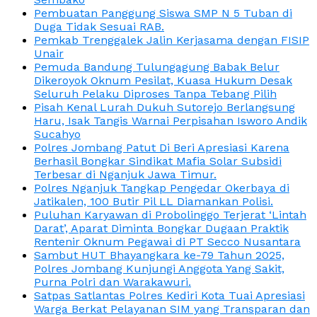
Pembuatan Panggung Siswa SMP N 5 Tuban di
Duga Tidak Sesuai RAB.
Pemkab Trenggalek Jalin Kerjasama dengan FISIP
Unair
Pemuda Bandung Tulungagung Babak Belur
Dikeroyok Oknum Pesilat, Kuasa Hukum Desak
Seluruh Pelaku Diproses Tanpa Tebang Pilih
Pisah Kenal Lurah Dukuh Sutorejo Berlangsung
Haru, Isak Tangis Warnai Perpisahan Isworo Andik
Sucahyo
Polres Jombang Patut Di Beri Apresiasi Karena
Berhasil Bongkar Sindikat Mafia Solar Subsidi
Terbesar di Nganjuk Jawa Timur.
Polres Nganjuk Tangkap Pengedar Okerbaya di
Jatikalen, 100 Butir Pil LL Diamankan Polisi.
Puluhan Karyawan di Probolinggo Terjerat ‘Lintah
Darat’, Aparat Diminta Bongkar Dugaan Praktik
Rentenir Oknum Pegawai di PT Secco Nusantara
Sambut HUT Bhayangkara ke-79 Tahun 2025,
Polres Jombang Kunjungi Anggota Yang Sakit,
Purna Polri dan Warakawuri.
Satpas Satlantas Polres Kediri Kota Tuai Apresiasi
Warga Berkat Pelayanan SIM yang Transparan dan