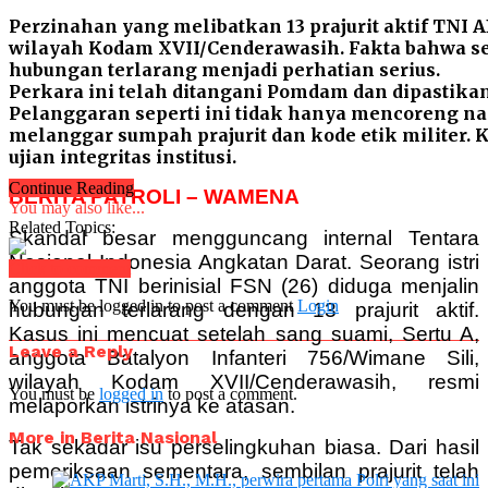
Perzinahan yang melibatkan 13 prajurit aktif TNI
wilayah Kodam XVII/Cenderawasih. Fakta bahwa s
hubungan terlarang menjadi perhatian serius.
Perkara ini telah ditangani Pomdam dan dipastika
Pelanggaran seperti ini tidak hanya mencoreng nam
melanggar sumpah prajurit dan kode etik militer.
ujian integritas institusi.
Continue Reading
BERITA PATROLI – WAMENA
You may also like...
Related Topics:
Skandal besar mengguncang internal Tentara
Nasional Indonesia Angkatan Darat. Seorang istri
Click to comment
anggota TNI berinisial FSN (26) diduga menjalin
You must be logged in to post a comment
Login
hubungan terlarang dengan 13 prajurit aktif.
Kasus ini mencuat setelah sang suami, Sertu A,
Leave a Reply
anggota Batalyon Infanteri 756/Wimane Sili,
wilayah Kodam XVII/Cenderawasih, resmi
You must be
logged in
to post a comment.
melaporkan istrinya ke atasan.
More in Berita Nasional
Tak sekadar isu perselingkuhan biasa. Dari hasil
pemeriksaan sementara, sembilan prajurit telah