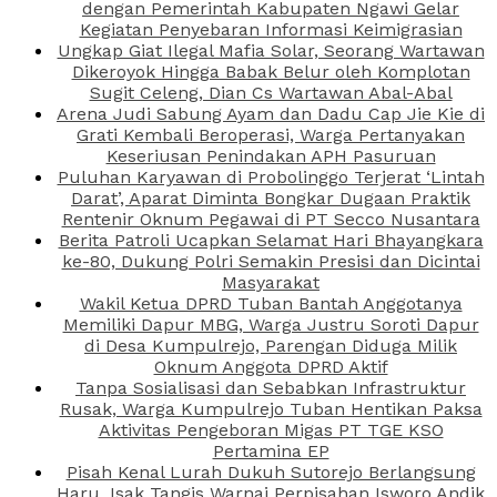
dengan Pemerintah Kabupaten Ngawi Gelar
Kegiatan Penyebaran Informasi Keimigrasian
Ungkap Giat Ilegal Mafia Solar, Seorang Wartawan
Dikeroyok Hingga Babak Belur oleh Komplotan
Sugit Celeng, Dian Cs Wartawan Abal-Abal
Arena Judi Sabung Ayam dan Dadu Cap Jie Kie di
Grati Kembali Beroperasi, Warga Pertanyakan
Keseriusan Penindakan APH Pasuruan
Puluhan Karyawan di Probolinggo Terjerat ‘Lintah
Darat’, Aparat Diminta Bongkar Dugaan Praktik
Rentenir Oknum Pegawai di PT Secco Nusantara
Berita Patroli Ucapkan Selamat Hari Bhayangkara
ke-80, Dukung Polri Semakin Presisi dan Dicintai
Masyarakat
Wakil Ketua DPRD Tuban Bantah Anggotanya
Memiliki Dapur MBG, Warga Justru Soroti Dapur
di Desa Kumpulrejo, Parengan Diduga Milik
Oknum Anggota DPRD Aktif
Tanpa Sosialisasi dan Sebabkan Infrastruktur
Rusak, Warga Kumpulrejo Tuban Hentikan Paksa
Aktivitas Pengeboran Migas PT TGE KSO
Pertamina EP
Pisah Kenal Lurah Dukuh Sutorejo Berlangsung
Haru, Isak Tangis Warnai Perpisahan Isworo Andik