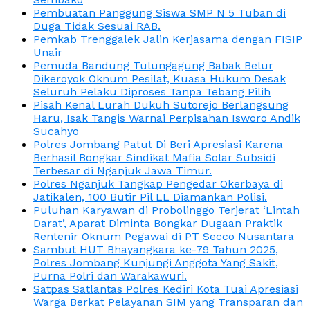
Pembuatan Panggung Siswa SMP N 5 Tuban di
Duga Tidak Sesuai RAB.
Pemkab Trenggalek Jalin Kerjasama dengan FISIP
Unair
Pemuda Bandung Tulungagung Babak Belur
Dikeroyok Oknum Pesilat, Kuasa Hukum Desak
Seluruh Pelaku Diproses Tanpa Tebang Pilih
Pisah Kenal Lurah Dukuh Sutorejo Berlangsung
Haru, Isak Tangis Warnai Perpisahan Isworo Andik
Sucahyo
Polres Jombang Patut Di Beri Apresiasi Karena
Berhasil Bongkar Sindikat Mafia Solar Subsidi
Terbesar di Nganjuk Jawa Timur.
Polres Nganjuk Tangkap Pengedar Okerbaya di
Jatikalen, 100 Butir Pil LL Diamankan Polisi.
Puluhan Karyawan di Probolinggo Terjerat ‘Lintah
Darat’, Aparat Diminta Bongkar Dugaan Praktik
Rentenir Oknum Pegawai di PT Secco Nusantara
Sambut HUT Bhayangkara ke-79 Tahun 2025,
Polres Jombang Kunjungi Anggota Yang Sakit,
Purna Polri dan Warakawuri.
Satpas Satlantas Polres Kediri Kota Tuai Apresiasi
Warga Berkat Pelayanan SIM yang Transparan dan