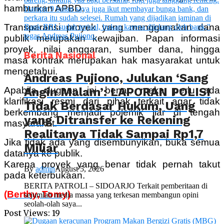
hamburkan APBD.
Transparansi proyek yang menggunakan dana
publik merupakan kewajiban. Papan informasi
proyek, nilai anggaran, sumber dana, hingga
Berita Nasional
masa kontrak merupakan hak masyarakat untuk
mengetahui.
Andreas Pujiono, Julukan ‘Sang
Angin Malam’: LAPORAN POLISI
Apabila dugaan ini benar, maka perlu ada
klarifikasi resmi dari pihak terkait agar tidak
Tidak Berdasar Hukum, Uang
berkembang menjadi polemik liar di tengah
yang Ditransfer ke Rekening
masyarakat.
Realitanya Tidak Sampai Rp1,7
Jika tidak ada yang disembunyikan, buka semua
Miliar
datanya ke publik.
Karena proyek yang benar tidak pernah takut
By
admin
August 5, 2026
pada keterbukaan.
BERITA PATROLI – SIDOARJO Terkait pemberitaan di
(Berthy, Tomy)
sejumlah media massa yang terkesan membangun opini
seolah-olah saya...
Post Views:
19