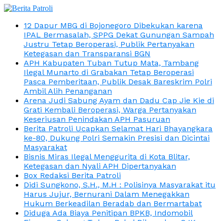
12 Dapur MBG di Bojonegoro Dibekukan karena
IPAL Bermasalah, SPPG Dekat Gunungan Sampah
Justru Tetap Beroperasi, Publik Pertanyakan
Ketegasan dan Transparansi BGN
APH Kabupaten Tuban Tutup Mata, Tambang
Ilegal Munarto di Grabakan Tetap Beroperasi
Pasca Pemberitaan, Publik Desak Bareskrim Polri
Ambil Alih Penanganan
Arena Judi Sabung Ayam dan Dadu Cap Jie Kie di
Grati Kembali Beroperasi, Warga Pertanyakan
Keseriusan Penindakan APH Pasuruan
Berita Patroli Ucapkan Selamat Hari Bhayangkara
ke-80, Dukung Polri Semakin Presisi dan Dicintai
Masyarakat
Bisnis Miras Ilegal Menggurita di Kota Blitar,
Ketegasan dan Nyali APH Dipertanyakan
Box Redaksi Berita Patroli
Didi Sungkono, S.H., M.H : Polisinya Masyarakat itu
Harus Jujur, Bernurani Dalam Menegakkan
Hukum Berkeadilan Beradab dan Bermartabat
Diduga Ada Biaya Penitipan BPKB, Indomobil