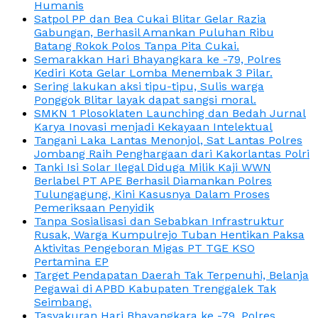
Humanis
Satpol PP dan Bea Cukai Blitar Gelar Razia
Gabungan, Berhasil Amankan Puluhan Ribu
Batang Rokok Polos Tanpa Pita Cukai.
Semarakkan Hari Bhayangkara ke -79, Polres
Kediri Kota Gelar Lomba Menembak 3 Pilar.
Sering lakukan aksi tipu-tipu, Sulis warga
Ponggok Blitar layak dapat sangsi moral.
SMKN 1 Plosoklaten Launching dan Bedah Jurnal
Karya Inovasi menjadi Kekayaan Intelektual
Tangani Laka Lantas Menonjol, Sat Lantas Polres
Jombang Raih Penghargaan dari Kakorlantas Polri
Tanki Isi Solar Ilegal Diduga Milik Kaji WWN
Berlabel PT APE Berhasil Diamankan Polres
Tulungagung, Kini Kasusnya Dalam Proses
Pemeriksaan Penyidik
Tanpa Sosialisasi dan Sebabkan Infrastruktur
Rusak, Warga Kumpulrejo Tuban Hentikan Paksa
Aktivitas Pengeboran Migas PT TGE KSO
Pertamina EP
Target Pendapatan Daerah Tak Terpenuhi, Belanja
Pegawai di APBD Kabupaten Trenggalek Tak
Seimbang.
Tasyakuran Hari Bhayangkara ke -79, Polres