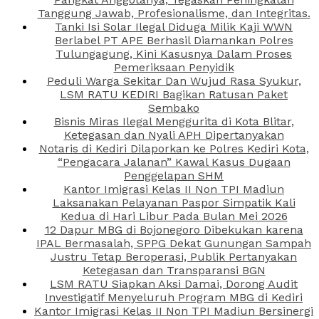
Tanggung Jawab, Profesionalisme, dan Integritas.
Tanki Isi Solar Ilegal Diduga Milik Kaji WWN
Berlabel PT APE Berhasil Diamankan Polres
Tulungagung, Kini Kasusnya Dalam Proses
Pemeriksaan Penyidik
Peduli Warga Sekitar Dan Wujud Rasa Syukur,
LSM RATU KEDIRI Bagikan Ratusan Paket
Sembako
Bisnis Miras Ilegal Menggurita di Kota Blitar,
Ketegasan dan Nyali APH Dipertanyakan
Notaris di Kediri Dilaporkan ke Polres Kediri Kota,
“Pengacara Jalanan” Kawal Kasus Dugaan
Penggelapan SHM
Kantor Imigrasi Kelas II Non TPI Madiun
Laksanakan Pelayanan Paspor Simpatik Kali
Kedua di Hari Libur Pada Bulan Mei 2026
12 Dapur MBG di Bojonegoro Dibekukan karena
IPAL Bermasalah, SPPG Dekat Gunungan Sampah
Justru Tetap Beroperasi, Publik Pertanyakan
Ketegasan dan Transparansi BGN
LSM RATU Siapkan Aksi Damai, Dorong Audit
Investigatif Menyeluruh Program MBG di Kediri
Kantor Imigrasi Kelas II Non TPI Madiun Bersinergi