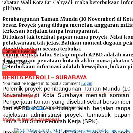
Pembangunan Taman Mundu (10 November) di Kota
besar. Proyek yang diduga menelan anggaran milia
terkesan berjalan tanpa transparansi.
Di lokasi tak terlihat papan nama proyek. Nilai k
pelaksanaan tak jelas. Bahkan muncul dugaan pek
dipublikasikan secara terbuka.
Continue Reading
Publik berhak tahu. Setiap rupiah APBD adalah uang
You may also like...
dari program penataan kota di akhir masa jabatan 
Related Topics:
keterbukaan informasi adalah kewajiban, bukan pi
Click to comment
BERITA PATROLI – SURABAYA
You must be logged in to post a comment
Login
Polemik proyek pembangunan Taman Mundu (10
November) di Kota Surabaya menjadi sorotan.
Leave a Reply
Pengerjaan taman yang disebut-sebut bersumber
You must be
logged in
to post a comment.
dari APBD 2026 itu diduga telah berjalan tanpa
kejelasan administrasi proyek, termasuk papan
More in Berita Nasional
nama dan Surat Perintah Kerja (SPK).
Program penataan ini dikaitkan dengan agenda