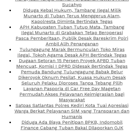
Sucahyo
Diduga Kebal Hukum, Tambang Ilegal Milik
Munarto di Tuban Terus Menggerus Alam,
Kapolresta Diminta Bertindak Tegas
APH Kabupaten Tuban Tutup Mata, Tambang
Ilegal Munarto di Grabakan Tetap Beroperasi
Pasca Pemberitaan, Publik Desak Bareskrim Polri
Ambil Alih Penanganan
Tulungagung Marak Bermunculan Toko Miras
Ilegal, Tokoh Agama Desak APH Bertindak Tegas
Dugaan Setoran 15 Persen Proyek APBD Tuban
Mencuat, Komisi I DPRD Didesak Bertindak Tegas
Pemuda Bandung Tulungagung Babak Belur
Dikeroyok Oknum Pesilat, Kuasa Hukum Desak
Seluruh Pelaku Diproses Tanpa Tebang Pilih
Layanan Pasporia di Car Free Day Magetan
Permudah Akses Pelayanan Keimigrasian bagi
Masyarakat
Satpas Satlantas Polres Kediri Kota Tuai Apresiasi
Warga Berkat Pelayanan SIM yang Transparan dan
Humanis
Diduga Ada Biaya Penitipan BPKB, Indomobil
Finance Cabang Tuban Bakal Dilaporkan OJK