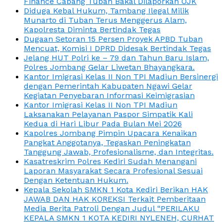
Finance Cabang Tuban Bakal Dilaporkan OJK
Diduga Kebal Hukum, Tambang Ilegal Milik
Munarto di Tuban Terus Menggerus Alam,
Kapolresta Diminta Bertindak Tegas
Dugaan Setoran 15 Persen Proyek APBD Tuban
Mencuat, Komisi I DPRD Didesak Bertindak Tegas
Jelang HUT Polri ke – 79 dan Tahun Baru Islam,
Polres Jombang Gelar Liwetan Bhayangkara.
Kantor Imigrasi Kelas II Non TPI Madiun Bersinergi
dengan Pemerintah Kabupaten Ngawi Gelar
Kegiatan Penyebaran Informasi Keimigrasian
Kantor Imigrasi Kelas II Non TPI Madiun
Laksanakan Pelayanan Paspor Simpatik Kali
Kedua di Hari Libur Pada Bulan Mei 2026
Kapolres Jombang Pimpin Upacara Kenaikan
Pangkat Anggotanya, Tegaskan Peningkatan
Tanggung Jawab, Profesionalisme, dan Integritas.
Kasatreskrim Polres Kediri Sudah Menangani
Laporan Masyarakat Secara Profesional Sesuai
Dengan Ketentuan Hukum.
Kepala Sekolah SMKN 1 Kota Kediri Berikan HAK
JAWAB DAN HAK KOREKSI Terkait Pemberitaan
Media Berita Patroli Dengan Judul “PERILAKU
KEPALA SMKN 1 KOTA KEDIRI NYLENEH, CURHAT