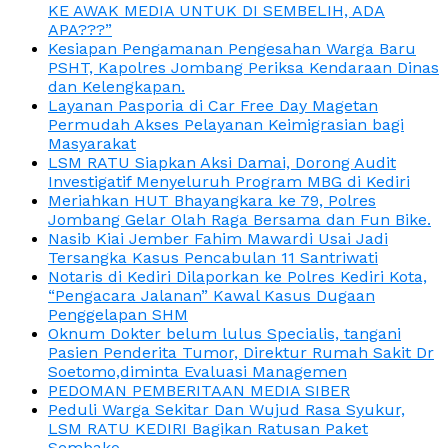
KE AWAK MEDIA UNTUK DI SEMBELIH, ADA
APA???”
Kesiapan Pengamanan Pengesahan Warga Baru
PSHT, Kapolres Jombang Periksa Kendaraan Dinas
dan Kelengkapan.
Layanan Pasporia di Car Free Day Magetan
Permudah Akses Pelayanan Keimigrasian bagi
Masyarakat
LSM RATU Siapkan Aksi Damai, Dorong Audit
Investigatif Menyeluruh Program MBG di Kediri
Meriahkan HUT Bhayangkara ke 79, Polres
Jombang Gelar Olah Raga Bersama dan Fun Bike.
Nasib Kiai Jember Fahim Mawardi Usai Jadi
Tersangka Kasus Pencabulan 11 Santriwati
Notaris di Kediri Dilaporkan ke Polres Kediri Kota,
“Pengacara Jalanan” Kawal Kasus Dugaan
Penggelapan SHM
Oknum Dokter belum lulus Specialis, tangani
Pasien Penderita Tumor, Direktur Rumah Sakit Dr
Soetomo,diminta Evaluasi Managemen
PEDOMAN PEMBERITAAN MEDIA SIBER
Peduli Warga Sekitar Dan Wujud Rasa Syukur,
LSM RATU KEDIRI Bagikan Ratusan Paket
Sembako