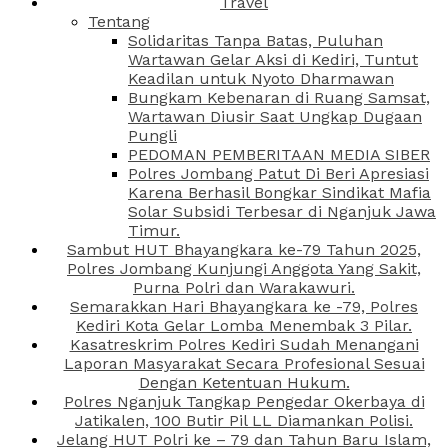
Travel
Tentang
Solidaritas Tanpa Batas, Puluhan
Wartawan Gelar Aksi di Kediri, Tuntut
Keadilan untuk Nyoto Dharmawan
Bungkam Kebenaran di Ruang Samsat,
Wartawan Diusir Saat Ungkap Dugaan
Pungli
PEDOMAN PEMBERITAAN MEDIA SIBER
Polres Jombang Patut Di Beri Apresiasi
Karena Berhasil Bongkar Sindikat Mafia
Solar Subsidi Terbesar di Nganjuk Jawa
Timur.
Sambut HUT Bhayangkara ke-79 Tahun 2025,
Polres Jombang Kunjungi Anggota Yang Sakit,
Purna Polri dan Warakawuri.
Semarakkan Hari Bhayangkara ke -79, Polres
Kediri Kota Gelar Lomba Menembak 3 Pilar.
Kasatreskrim Polres Kediri Sudah Menangani
Laporan Masyarakat Secara Profesional Sesuai
Dengan Ketentuan Hukum.
Polres Nganjuk Tangkap Pengedar Okerbaya di
Jatikalen, 100 Butir Pil LL Diamankan Polisi.
Jelang HUT Polri ke – 79 dan Tahun Baru Islam,