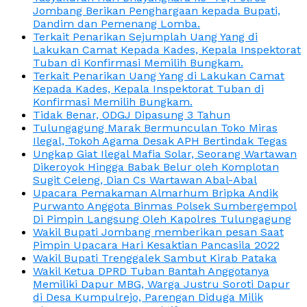
Jombang Berikan Penghargaan kepada Bupati,
Dandim dan Pemenang Lomba.
Terkait Penarikan Sejumplah Uang Yang di
Lakukan Camat Kepada Kades, Kepala Inspektorat
Tuban di Konfirmasi Memilih Bungkam.
Terkait Penarikan Uang Yang di Lakukan Camat
Kepada Kades, Kepala Inspektorat Tuban di
Konfirmasi Memilih Bungkam.
Tidak Benar, ODGJ Dipasung 3 Tahun
Tulungagung Marak Bermunculan Toko Miras
Ilegal, Tokoh Agama Desak APH Bertindak Tegas
Ungkap Giat Ilegal Mafia Solar, Seorang Wartawan
Dikeroyok Hingga Babak Belur oleh Komplotan
Sugit Celeng, Dian Cs Wartawan Abal-Abal
Upacara Pemakaman Almarhum Bripka Andik
Purwanto Anggota Binmas Polsek Sumbergempol
Di Pimpin Langsung Oleh Kapolres Tulungagung
Wakil Bupati Jombang memberikan pesan Saat
Pimpin Upacara Hari Kesaktian Pancasila 2022
Wakil Bupati Trenggalek Sambut Kirab Pataka
Wakil Ketua DPRD Tuban Bantah Anggotanya
Memiliki Dapur MBG, Warga Justru Soroti Dapur
di Desa Kumpulrejo, Parengan Diduga Milik