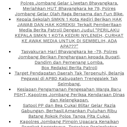
Polres Jombang Gelar Liwetan Bhayangkara.
Meriahkan HUT Bhayangkara ke 79, Polres
Jombang Gelar Olah Raga Bersama dan Fun Bike.
Kepala Sekolah SMKN 1 Kota Kediri Berikan HAK
JAWAB DAN HAK KOREKSI Terkait Pemberitaan
Media Berita Patroli Dengan Judul “PERILAKU
KEPALA SMKN 1 KOTA KEDIRI NYLENEH, CURHAT
KE AWAK MEDIA UNTUK DI SEMBELIH, ADA
APA???”
Tasyakuran Hari Bhayangkara ke -79, Polres
Jombang Berikan Penghargaan kepada Bupati,
Dandim dan Pemenang Lomba.
Box Redaksi Berita Patroli
Target Pendapatan Daerah Tak Terpenuhi, Belanja
Pegawai di APBD Kabupaten Trenggalek Tak
Seimbang.
Kesiapan Pengamanan Pengesahan Warga Baru
PSHT, Kapolres Jombang Periksa Kendaraan Dinas
dan Kelengkapan.
Satpol PP dan Bea Cukai Blitar Gelar Razia
Gabungan, Berhasil Amankan Puluhan Ribu
Batang Rokok Polos Tanpa Pita Cukai.
Kapolres Jombang Pimpin Upacara Kenaikan
Pangkat Anggotanya, Tegaskan Peningkatan