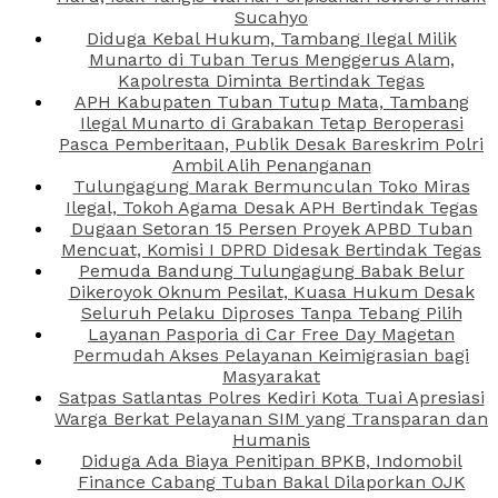
Sucahyo
Diduga Kebal Hukum, Tambang Ilegal Milik
Munarto di Tuban Terus Menggerus Alam,
Kapolresta Diminta Bertindak Tegas
APH Kabupaten Tuban Tutup Mata, Tambang
Ilegal Munarto di Grabakan Tetap Beroperasi
Pasca Pemberitaan, Publik Desak Bareskrim Polri
Ambil Alih Penanganan
Tulungagung Marak Bermunculan Toko Miras
Ilegal, Tokoh Agama Desak APH Bertindak Tegas
Dugaan Setoran 15 Persen Proyek APBD Tuban
Mencuat, Komisi I DPRD Didesak Bertindak Tegas
Pemuda Bandung Tulungagung Babak Belur
Dikeroyok Oknum Pesilat, Kuasa Hukum Desak
Seluruh Pelaku Diproses Tanpa Tebang Pilih
Layanan Pasporia di Car Free Day Magetan
Permudah Akses Pelayanan Keimigrasian bagi
Masyarakat
Satpas Satlantas Polres Kediri Kota Tuai Apresiasi
Warga Berkat Pelayanan SIM yang Transparan dan
Humanis
Diduga Ada Biaya Penitipan BPKB, Indomobil
Finance Cabang Tuban Bakal Dilaporkan OJK