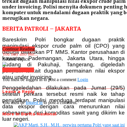
terkait dugaan manipulasi nilai ekspor crude palm o
under invoicing. Polisi menyita dokumen penting 
komputer untuk mendalami dugaan praktik yang b
merugikan negara.
BERITA PATROLI – JAKARTA
Bareskrim Polri bongkar dugaan praktik
manipulasi ekspor crude palm oil (CPO) yang
Continue Reading
diduga dilakukan PT MMS. Kantor perusahaan di
You may also like...
kawasan Pademangan, Jakarta Utara, hingga
Related Topics:
gudang di Pakuhaji, Tangerang, digeledah
Click to comment
penyidik terkait dugaan permainan nilai ekspor
atau under invoicing.
You must be logged in to post a comment
Login
Penggeledahan dilakukan pada Jumat (29/5)
Leave a Reply
setelah perkara tersebut resmi naik ke tahap
penyidikan. Polisi menduga terdapat manipulasi
You must be
logged in
to post a comment.
data ekspor dengan cara menurunkan nilai
sebenarnya dari komoditas sawit yang dikirim ke
More in Berita Nasional
luar negeri.