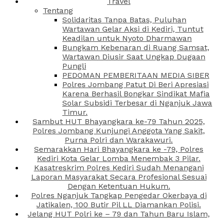
Travel
Tentang
Solidaritas Tanpa Batas, Puluhan
Wartawan Gelar Aksi di Kediri, Tuntut
Keadilan untuk Nyoto Dharmawan
Bungkam Kebenaran di Ruang Samsat,
Wartawan Diusir Saat Ungkap Dugaan
Pungli
PEDOMAN PEMBERITAAN MEDIA SIBER
Polres Jombang Patut Di Beri Apresiasi
Karena Berhasil Bongkar Sindikat Mafia
Solar Subsidi Terbesar di Nganjuk Jawa
Timur.
Sambut HUT Bhayangkara ke-79 Tahun 2025,
Polres Jombang Kunjungi Anggota Yang Sakit,
Purna Polri dan Warakawuri.
Semarakkan Hari Bhayangkara ke -79, Polres
Kediri Kota Gelar Lomba Menembak 3 Pilar.
Kasatreskrim Polres Kediri Sudah Menangani
Laporan Masyarakat Secara Profesional Sesuai
Dengan Ketentuan Hukum.
Polres Nganjuk Tangkap Pengedar Okerbaya di
Jatikalen, 100 Butir Pil LL Diamankan Polisi.
Jelang HUT Polri ke – 79 dan Tahun Baru Islam,