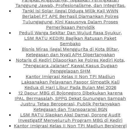
Tanggung Jawab, Profesionalisme, dan Integritas.
Tanki Isi Solar Ilegal Diduga Milik Kaji WWN
Berlabel PT APE Berhasil Diamankan Polres
Tulungagung, Kini Kasusnya Dalam Proses
Pemeriksaan Penyidik
Peduli Warga Sekitar Dan Wujud Rasa Syukur,
LSM RATU KEDIRI Bagikan Ratusan Paket
Sembako
Bisnis Miras Ilegal Menggurita di Kota Blitar,
Ketegasan dan Nyali APH Dipertanyakan
Notaris di Kediri Dilaporkan ke Polres Kediri Kota,
“Pengacara Jalanan” Kawal Kasus Dugaan
Penggelapan SHM
Kantor Imigrasi Kelas II Non TPI Madiun
Laksanakan Pelayanan Paspor Simpatik Kali
Kedua di Hari Libur Pada Bulan Mei 2026
12 Dapur MBG di Bojonegoro Dibekukan karena
IPAL Bermasalah, SPPG Dekat Gunungan Sampah
Justru Tetap Beroperasi, Publik Pertanyakan
Ketegasan dan Transparansi BGN
LSM RATU Siapkan Aksi Damai, Dorong Audit
Investigatif Menyeluruh Program MBG di Kediri
Kantor Imigrasi Kelas II Non TPI Madiun Bersinergi