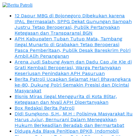
12 Dapur MBG di Bojonegoro Dibekukan karena
IPAL Bermasalah, SPPG Dekat Gunungan Sampah
Justru Tetap Beroperasi, Publik Pertanyakan
Ketegasan dan Transparansi BGN
APH Kabupaten Tuban Tutup Mata, Tambang
Ilegal Munarto di Grabakan Tetap Beroperasi
Pasca Pemberitaan, Publik Desak Bareskrim Polri
Ambil Alih Penanganan
Arena Judi Sabung Ayam dan Dadu Cap Jie Kie di
Grati Kembali Beroperasi, Warga Pertanyakan
Keseriusan Penindakan APH Pasuruan
Berita Patroli Ucapkan Selamat Hari Bhayangkara
ke-80, Dukung Polri Semakin Presisi dan Dicintai
Masyarakat
Bisnis Miras Ilegal Menggurita di Kota Blitar,
Ketegasan dan Nyali APH Dipertanyakan
Box Redaksi Berita Patroli
Didi Sungkono, S.H., M.H : Polisinya Masyarakat itu
Harus Jujur, Bernurani Dalam Menegakkan
Hukum Berkeadilan Beradab dan Bermartabat
Diduga Ada Biaya Penitipan BPKB, Indomobil