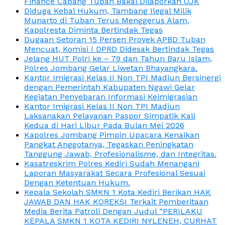
Finance Cabang Tuban Bakal Dilaporkan OJK
Diduga Kebal Hukum, Tambang Ilegal Milik
Munarto di Tuban Terus Menggerus Alam,
Kapolresta Diminta Bertindak Tegas
Dugaan Setoran 15 Persen Proyek APBD Tuban
Mencuat, Komisi I DPRD Didesak Bertindak Tegas
Jelang HUT Polri ke – 79 dan Tahun Baru Islam,
Polres Jombang Gelar Liwetan Bhayangkara.
Kantor Imigrasi Kelas II Non TPI Madiun Bersinergi
dengan Pemerintah Kabupaten Ngawi Gelar
Kegiatan Penyebaran Informasi Keimigrasian
Kantor Imigrasi Kelas II Non TPI Madiun
Laksanakan Pelayanan Paspor Simpatik Kali
Kedua di Hari Libur Pada Bulan Mei 2026
Kapolres Jombang Pimpin Upacara Kenaikan
Pangkat Anggotanya, Tegaskan Peningkatan
Tanggung Jawab, Profesionalisme, dan Integritas.
Kasatreskrim Polres Kediri Sudah Menangani
Laporan Masyarakat Secara Profesional Sesuai
Dengan Ketentuan Hukum.
Kepala Sekolah SMKN 1 Kota Kediri Berikan HAK
JAWAB DAN HAK KOREKSI Terkait Pemberitaan
Media Berita Patroli Dengan Judul “PERILAKU
KEPALA SMKN 1 KOTA KEDIRI NYLENEH, CURHAT