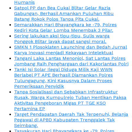
Humanis
Satpol PP dan Bea Cukai Blitar Gelar Razia
Gabungan, Berhasil Amankan Puluhan Ribu
Batang Rokok Polos Tanpa Pita Cukai.
Semarakkan Hari Bhayangkara ke -79, Polres
Kediri Kota Gelar Lomba Menembak 3 Pilar.
Sering lakukan aksi tipu-tipu, Sulis warga
Ponggok Blitar layak dapat sangsi moral.
SMKN 1 Plosoklaten Launching dan Bedah Jurnal
Karya Inovasi menjadi Kekayaan Intelektual
Tangani Laka Lantas Menonjol, Sat Lantas Polres
Jombang Raih Penghargaan dari Kakorlantas Polri
Tanki Isi Solar Ilegal Diduga Milik Kaji WWN
Berlabel PT APE Berhasil Diamankan Polres
Tulungagung, Kini Kasusnya Dalam Proses
Pemeriksaan Penyidik
Tanpa Sosialisasi dan Sebabkan Infrastruktur
Rusak, Warga Kumpulrejo Tuban Hentikan Paksa
Aktivitas Pengeboran Migas PT TGE KSO
Pertamina EP
Target Pendapatan Daerah Tak Terpenuhi, Belanja
Pegawai di APBD Kabupaten Trenggalek Tak
Seimbang.
Tasyakuran Hari Bhayangkara ke -79, Polres