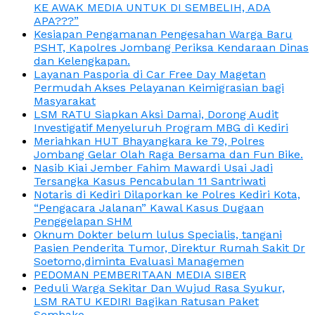
KE AWAK MEDIA UNTUK DI SEMBELIH, ADA
APA???”
Kesiapan Pengamanan Pengesahan Warga Baru
PSHT, Kapolres Jombang Periksa Kendaraan Dinas
dan Kelengkapan.
Layanan Pasporia di Car Free Day Magetan
Permudah Akses Pelayanan Keimigrasian bagi
Masyarakat
LSM RATU Siapkan Aksi Damai, Dorong Audit
Investigatif Menyeluruh Program MBG di Kediri
Meriahkan HUT Bhayangkara ke 79, Polres
Jombang Gelar Olah Raga Bersama dan Fun Bike.
Nasib Kiai Jember Fahim Mawardi Usai Jadi
Tersangka Kasus Pencabulan 11 Santriwati
Notaris di Kediri Dilaporkan ke Polres Kediri Kota,
“Pengacara Jalanan” Kawal Kasus Dugaan
Penggelapan SHM
Oknum Dokter belum lulus Specialis, tangani
Pasien Penderita Tumor, Direktur Rumah Sakit Dr
Soetomo,diminta Evaluasi Managemen
PEDOMAN PEMBERITAAN MEDIA SIBER
Peduli Warga Sekitar Dan Wujud Rasa Syukur,
LSM RATU KEDIRI Bagikan Ratusan Paket
Sembako