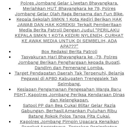
Polres Jombang Gelar Liwetan Bhayangkara.
Meriahkan HUT Bhayangkara ke 79, Polres
Jombang Gelar Olah Raga Bersama dan Fun Bike.
Kepala Sekolah SMKN 1 Kota Kediri Berikan HAK
JAWAB DAN HAK KOREKSI Terkait Pemberitaan
Media Berita Patroli Dengan Judul “PERILAKU
KEPALA SMKN 1 KOTA KEDIRI NYLENEH, CURHAT
KE AWAK MEDIA UNTUK DI SEMBELIH, ADA
APA???”
Box Redaksi Berita Patroli
Tasyakuran Hari Bhayangkara ke -79, Polres
Jombang Berikan Penghargaan kepada Bupati,
Dandim dan Pemenang Lomba.
Target Pendapatan Daerah Tak Terpenuhi, Belanja
Pegawai di APBD Kabupaten Trenggalek Tak
Seimbang.
Kesiapan Pengamanan Pengesahan Warga Baru
PSHT, Kapolres Jombang Periksa Kendaraan Dinas
dan Kelengkapan.
Satpol PP dan Bea Cukai Blitar Gelar Razia
Gabungan, Berhasil Amankan Puluhan Ribu
Batang Rokok Polos Tanpa Pita Cukai.
Kapolres Jombang Pimpin Upacara Kenaikan
Pangkat Anggotanya, Tegaskan Peningkatan