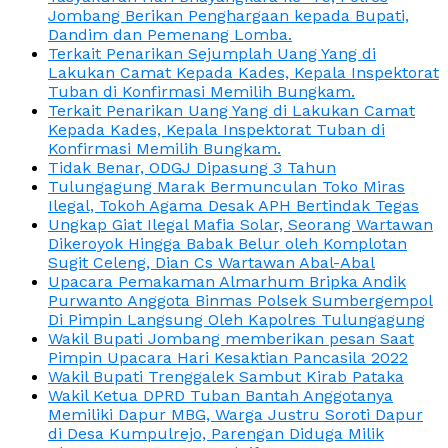
Jombang Berikan Penghargaan kepada Bupati,
Dandim dan Pemenang Lomba.
Terkait Penarikan Sejumplah Uang Yang di
Lakukan Camat Kepada Kades, Kepala Inspektorat
Tuban di Konfirmasi Memilih Bungkam.
Terkait Penarikan Uang Yang di Lakukan Camat
Kepada Kades, Kepala Inspektorat Tuban di
Konfirmasi Memilih Bungkam.
Tidak Benar, ODGJ Dipasung 3 Tahun
Tulungagung Marak Bermunculan Toko Miras
Ilegal, Tokoh Agama Desak APH Bertindak Tegas
Ungkap Giat Ilegal Mafia Solar, Seorang Wartawan
Dikeroyok Hingga Babak Belur oleh Komplotan
Sugit Celeng, Dian Cs Wartawan Abal-Abal
Upacara Pemakaman Almarhum Bripka Andik
Purwanto Anggota Binmas Polsek Sumbergempol
Di Pimpin Langsung Oleh Kapolres Tulungagung
Wakil Bupati Jombang memberikan pesan Saat
Pimpin Upacara Hari Kesaktian Pancasila 2022
Wakil Bupati Trenggalek Sambut Kirab Pataka
Wakil Ketua DPRD Tuban Bantah Anggotanya
Memiliki Dapur MBG, Warga Justru Soroti Dapur
di Desa Kumpulrejo, Parengan Diduga Milik