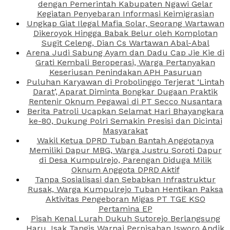
dengan Pemerintah Kabupaten Ngawi Gelar
Kegiatan Penyebaran Informasi Keimigrasian
Ungkap Giat Ilegal Mafia Solar, Seorang Wartawan
Dikeroyok Hingga Babak Belur oleh Komplotan
Sugit Celeng, Dian Cs Wartawan Abal-Abal
Arena Judi Sabung Ayam dan Dadu Cap Jie Kie di
Grati Kembali Beroperasi, Warga Pertanyakan
Keseriusan Penindakan APH Pasuruan
Puluhan Karyawan di Probolinggo Terjerat ‘Lintah
Darat’, Aparat Diminta Bongkar Dugaan Praktik
Rentenir Oknum Pegawai di PT Secco Nusantara
Berita Patroli Ucapkan Selamat Hari Bhayangkara
ke-80, Dukung Polri Semakin Presisi dan Dicintai
Masyarakat
Wakil Ketua DPRD Tuban Bantah Anggotanya
Memiliki Dapur MBG, Warga Justru Soroti Dapur
di Desa Kumpulrejo, Parengan Diduga Milik
Oknum Anggota DPRD Aktif
Tanpa Sosialisasi dan Sebabkan Infrastruktur
Rusak, Warga Kumpulrejo Tuban Hentikan Paksa
Aktivitas Pengeboran Migas PT TGE KSO
Pertamina EP
Pisah Kenal Lurah Dukuh Sutorejo Berlangsung
Haru, Isak Tangis Warnai Perpisahan Isworo Andik