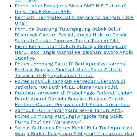
Pembuatan Panggung Siswa SMP N 5 Tuban di
Duga Tidak Sesuai RAB.
Pemkab Trenggalek Jalin Kerjasama dengan FISIP
Unair
Pemuda Bandung Tulungagung Babak Belur
Dikeroyok Oknum Pesilat, Kuasa Hukum Desak
Seluruh Pelaku Diproses Tanpa Tebang Pilih
Pisah Kenal Lurah Dukuh Sutorejo Berlangsung
Haru, Isak Tangis Warnai Perpisahan Isworo Andik
Sucahyo
Polres Jombang Patut Di Beri Apresiasi Karena
Berhasil Bongkar Sindikat Mafia Solar Subsidi
Terbesar di Nganjuk Jawa Timur.
Polres Nganjuk Tangkap Pengedar Okerbaya di
Jatikalen, 100 Butir Pil LL Diamankan Polisi.
Puluhan Karyawan di Probolinggo Terjerat ‘Lintah
Darat’, Aparat Diminta Bongkar Dugaan Praktik
Rentenir Oknum Pegawai di PT Secco Nusantara
Sambut HUT Bhayangkara ke-79 Tahun 2025,
Polres Jombang Kunjungi Anggota Yang Sakit,
Purna Polri dan Warakawuri.
Satpas Satlantas Polres Kediri Kota Tuai Apresiasi
Warga Berkat Pelayanan SIM yang Transparan dan