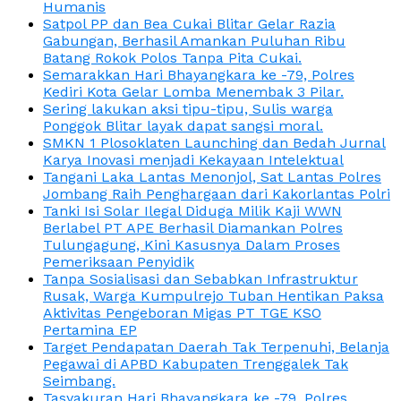
Humanis
Satpol PP dan Bea Cukai Blitar Gelar Razia
Gabungan, Berhasil Amankan Puluhan Ribu
Batang Rokok Polos Tanpa Pita Cukai.
Semarakkan Hari Bhayangkara ke -79, Polres
Kediri Kota Gelar Lomba Menembak 3 Pilar.
Sering lakukan aksi tipu-tipu, Sulis warga
Ponggok Blitar layak dapat sangsi moral.
SMKN 1 Plosoklaten Launching dan Bedah Jurnal
Karya Inovasi menjadi Kekayaan Intelektual
Tangani Laka Lantas Menonjol, Sat Lantas Polres
Jombang Raih Penghargaan dari Kakorlantas Polri
Tanki Isi Solar Ilegal Diduga Milik Kaji WWN
Berlabel PT APE Berhasil Diamankan Polres
Tulungagung, Kini Kasusnya Dalam Proses
Pemeriksaan Penyidik
Tanpa Sosialisasi dan Sebabkan Infrastruktur
Rusak, Warga Kumpulrejo Tuban Hentikan Paksa
Aktivitas Pengeboran Migas PT TGE KSO
Pertamina EP
Target Pendapatan Daerah Tak Terpenuhi, Belanja
Pegawai di APBD Kabupaten Trenggalek Tak
Seimbang.
Tasyakuran Hari Bhayangkara ke -79, Polres