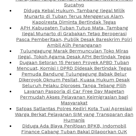
Sucahyo
Diduga Kebal Hukum, Tambang Ilegal Milik
Munarto di Tuban Terus Menggerus Alam,
Kapolresta Diminta Bertindak Tegas
APH Kabupaten Tuban Tutup Mata, Tambang
Ilegal Munarto di Grabakan Tetap Beroperasi
Pasca Pemberitaan, Publik Desak Bareskrim Polri
Ambil Alih Penanganan
Tulungagung Marak Bermunculan Toko Miras
Ilegal, Tokoh Agama Desak APH Bertindak Tegas
Dugaan Setoran 15 Persen Proyek APBD Tuban
Mencuat, Komisi I DPRD Didesak Bertindak Tegas
Pemuda Bandung Tulungagung Babak Belur
Dikeroyok Oknum Pesilat, Kuasa Hukum Desak
Seluruh Pelaku Diproses Tanpa Tebang Pilih
Layanan Pasporia di Car Free Day Magetan
Permudah Akses Pelayanan Keimigrasian bagi
Masyarakat
Satpas Satlantas Polres Kediri Kota Tuai Apresiasi
Warga Berkat Pelayanan SIM yang Transparan dan
Humanis
Diduga Ada Biaya Penitipan BPKB, Indomobil
Finance Cabang Tuban Bakal Dilaporkan OJK