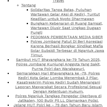
Travel
Tentang
Solidaritas Tanpa Batas, Puluhan
Wartawan Gelar Aksi di Kediri, Tuntut
Keadilan untuk Nyoto Dharmawan
Bungkam Kebenaran di Ruang Samsat,
Wartawan Diusir Saat Ungkap Dugaan
Pungli
PEDOMAN PEMBERITAAN MEDIA SIBER
Polres Jombang Patut Di Beri Apresiasi
Karena Berhasil Bongkar Sindikat Mafia
Solar Subsidi Terbesar di Nganjuk Jawa
Timur.
Sambut HUT Bhayangkara ke-79 Tahun 2025,
Polres Jombang Kunjungi Anggota Yang Sakit,
Purna Polri dan Warakawuri.
Semarakkan Hari Bhayangkara ke -79, Polres
Kediri Kota Gelar Lomba Menembak 3 Pilar.
Kasatreskrim Polres Kediri Sudah Menangani
Laporan Masyarakat Secara Profesional Sesuai
Dengan Ketentuan Hukum.
Polres Nganjuk Tangkap Pengedar Okerbaya di
Jatikalen, 100 Butir Pil LL Diamankan Polisi.
Jelang HUT Polri ke – 79 dan Tahun Baru Islam,