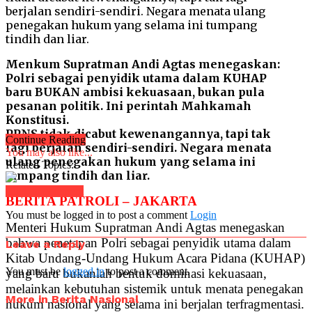
Menkum Supratman Andi Agtas menegaskan:
Polri sebagai penyidik utama dalam KUHAP
baru BUKAN ambisi kekuasaan, bukan pula
pesanan politik. Ini perintah Mahkamah
Konstitusi.
PPNS tidak dicabut kewenangannya, tapi tak
Continue Reading
lagi berjalan sendiri-sendiri. Negara menata
You may also like...
ulang penegakan hukum yang selama ini
Related Topics:
tumpang tindih dan liar.
Click to comment
BERITA PATROLI – JAKARTA
You must be logged in to post a comment
Login
Menteri Hukum Supratman Andi Agtas menegaskan
bahwa penetapan Polri sebagai penyidik utama dalam
Leave a Reply
Kitab Undang-Undang Hukum Acara Pidana (KUHAP)
You must be
logged in
to post a comment.
yang baru bukanlah bentuk dominasi kekuasaan,
melainkan kebutuhan sistemik untuk menata penegakan
More in Berita Nasional
hukum nasional yang selama ini berjalan terfragmentasi.