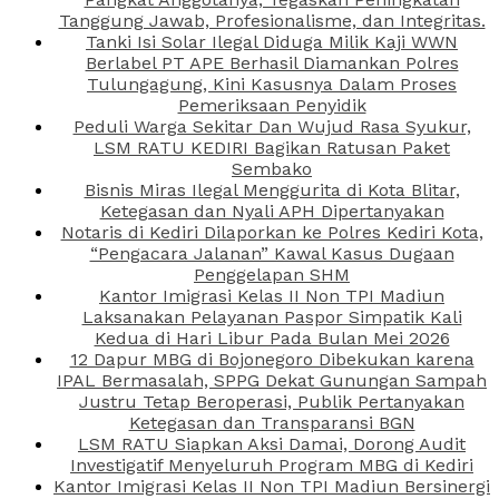
Tanggung Jawab, Profesionalisme, dan Integritas.
Tanki Isi Solar Ilegal Diduga Milik Kaji WWN
Berlabel PT APE Berhasil Diamankan Polres
Tulungagung, Kini Kasusnya Dalam Proses
Pemeriksaan Penyidik
Peduli Warga Sekitar Dan Wujud Rasa Syukur,
LSM RATU KEDIRI Bagikan Ratusan Paket
Sembako
Bisnis Miras Ilegal Menggurita di Kota Blitar,
Ketegasan dan Nyali APH Dipertanyakan
Notaris di Kediri Dilaporkan ke Polres Kediri Kota,
“Pengacara Jalanan” Kawal Kasus Dugaan
Penggelapan SHM
Kantor Imigrasi Kelas II Non TPI Madiun
Laksanakan Pelayanan Paspor Simpatik Kali
Kedua di Hari Libur Pada Bulan Mei 2026
12 Dapur MBG di Bojonegoro Dibekukan karena
IPAL Bermasalah, SPPG Dekat Gunungan Sampah
Justru Tetap Beroperasi, Publik Pertanyakan
Ketegasan dan Transparansi BGN
LSM RATU Siapkan Aksi Damai, Dorong Audit
Investigatif Menyeluruh Program MBG di Kediri
Kantor Imigrasi Kelas II Non TPI Madiun Bersinergi