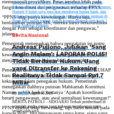
memonopoli penyidikan. Peran tersebut lebih pada
fungsi koordinasi dan pengawasan terhadap PPNS.
“PPNS tetap punya kewenangan. Hanya saja,
berdasarkan putusan MK, mereka harus berkoordinasi
dengan Polri sebagai koordinator dan pengawas,”
jelasnya.
Berita Nasional
Pemerintah menegaskan bahwa pengaturan ini justru
Andreas Pujiono, Julukan ‘Sang
dimaksudkan untuk menutup celah konflik
Angin Malam’: LAPORAN POLISI
kewenangan, mempercepat penanganan perkara, dan
Tidak Berdasar Hukum, Uang
menjamin kepastian hukum bagi masyarakat.
yang Ditransfer ke Rekening
Penetapan Polri sebagai penyidik utama dalam KUHAP
Realitanya Tidak Sampai Rp1,7
baru bukan sekadar istilah teknis. Ini soal kendali
kekuasaan dalam penegakan hukum. Pemerintah
Miliar
menegaskan dalihnya putusan Mahkamah Konstitusi.
Namun publik berhak bertanya ‘Apakah koordinasi
By
admin
August 5, 2026
berarti pengawasan, atau awal sentralisasi kewenangan?’
BERITA PATROLI – SIDOARJO Terkait pemberitaan di
sejumlah media massa yang terkesan membangun opini
PPNS disebut tetap berwenang, tapi harus tunduk pada
seolah-olah saya...
korwas Polri. Jika pengawasan tanpa batas, siapa yang