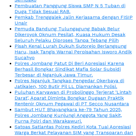
Pembuatan Panggung Siswa SMP N 5 Tuban di
Duga Tidak Sesuai RAB.
Pemkab Trenggalek Jalin Kerjasama dengan FISIP
Unair
Pemuda Bandung Tulungagung Babak Belur
Dikeroyok Oknum Pesilat, Kuasa Hukum Desak
Seluruh Pelaku Diproses Tanpa Tebang Pilih
Pisah Kenal Lurah Dukuh Sutorejo Berlangsung
Haru, Isak Tangis Warnai Perpisahan Isworo Andik
Sucahyo
Polres Jombang Patut Di Beri Apresiasi Karena
Berhasil Bongkar Sindikat Mafia Solar Subsidi
Terbesar di Nganjuk Jawa Timur.
Polres Nganjuk Tangkap Pengedar Okerbaya di
Jatikalen, 100 Butir Pil LL Diamankan Polisi.
Puluhan Karyawan di Probolinggo Terjerat ‘Lintah
Darat’, Aparat Diminta Bongkar Dugaan Praktik
Rentenir Oknum Pegawai di PT Secco Nusantara
Sambut HUT Bhayangkara ke-79 Tahun 2025,
Polres Jombang Kunjungi Anggota Yang Sakit,
Purna Polri dan Warakawuri.
Satpas Satlantas Polres Kediri Kota Tuai Apresiasi
Warga Berkat Pelayanan SIM yang Transparan dan