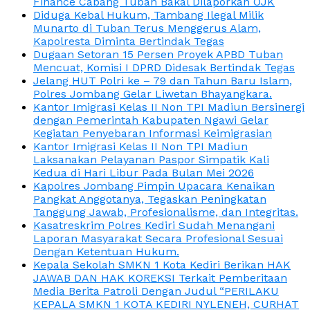
Finance Cabang Tuban Bakal Dilaporkan OJK
Diduga Kebal Hukum, Tambang Ilegal Milik
Munarto di Tuban Terus Menggerus Alam,
Kapolresta Diminta Bertindak Tegas
Dugaan Setoran 15 Persen Proyek APBD Tuban
Mencuat, Komisi I DPRD Didesak Bertindak Tegas
Jelang HUT Polri ke – 79 dan Tahun Baru Islam,
Polres Jombang Gelar Liwetan Bhayangkara.
Kantor Imigrasi Kelas II Non TPI Madiun Bersinergi
dengan Pemerintah Kabupaten Ngawi Gelar
Kegiatan Penyebaran Informasi Keimigrasian
Kantor Imigrasi Kelas II Non TPI Madiun
Laksanakan Pelayanan Paspor Simpatik Kali
Kedua di Hari Libur Pada Bulan Mei 2026
Kapolres Jombang Pimpin Upacara Kenaikan
Pangkat Anggotanya, Tegaskan Peningkatan
Tanggung Jawab, Profesionalisme, dan Integritas.
Kasatreskrim Polres Kediri Sudah Menangani
Laporan Masyarakat Secara Profesional Sesuai
Dengan Ketentuan Hukum.
Kepala Sekolah SMKN 1 Kota Kediri Berikan HAK
JAWAB DAN HAK KOREKSI Terkait Pemberitaan
Media Berita Patroli Dengan Judul “PERILAKU
KEPALA SMKN 1 KOTA KEDIRI NYLENEH, CURHAT