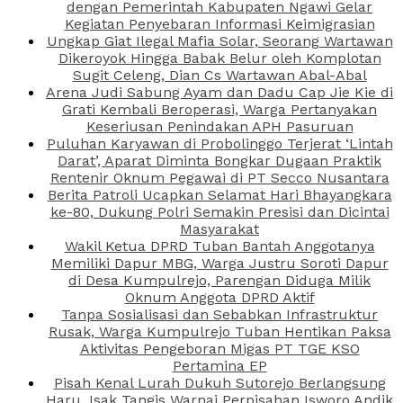
dengan Pemerintah Kabupaten Ngawi Gelar
Kegiatan Penyebaran Informasi Keimigrasian
Ungkap Giat Ilegal Mafia Solar, Seorang Wartawan
Dikeroyok Hingga Babak Belur oleh Komplotan
Sugit Celeng, Dian Cs Wartawan Abal-Abal
Arena Judi Sabung Ayam dan Dadu Cap Jie Kie di
Grati Kembali Beroperasi, Warga Pertanyakan
Keseriusan Penindakan APH Pasuruan
Puluhan Karyawan di Probolinggo Terjerat ‘Lintah
Darat’, Aparat Diminta Bongkar Dugaan Praktik
Rentenir Oknum Pegawai di PT Secco Nusantara
Berita Patroli Ucapkan Selamat Hari Bhayangkara
ke-80, Dukung Polri Semakin Presisi dan Dicintai
Masyarakat
Wakil Ketua DPRD Tuban Bantah Anggotanya
Memiliki Dapur MBG, Warga Justru Soroti Dapur
di Desa Kumpulrejo, Parengan Diduga Milik
Oknum Anggota DPRD Aktif
Tanpa Sosialisasi dan Sebabkan Infrastruktur
Rusak, Warga Kumpulrejo Tuban Hentikan Paksa
Aktivitas Pengeboran Migas PT TGE KSO
Pertamina EP
Pisah Kenal Lurah Dukuh Sutorejo Berlangsung
Haru, Isak Tangis Warnai Perpisahan Isworo Andik