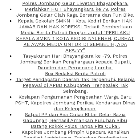
Polres Jombang Gelar Liwetan Bhayangkara.
Meriahkan HUT Bhayangkara ke 79, Polres
Jombang Gelar Olah Raga Bersama dan Fun Bike.
Kepala Sekolah SMKN 1 Kota Kediri Berikan HAK
JAWAB DAN HAK KOREKSI Terkait Pemberitaan
Media Berita Patroli Dengan Judul “PERILAKU
KEPALA SMKN 1 KOTA KEDIRI NYLENEH, CURHAT
KE AWAK MEDIA UNTUK DI SEMBELIH, ADA
APA???”
Tasyakuran Hari Bhayangkara ke -79, Polres
Jombang Berikan Penghargaan kepada Bupati,
Dandim dan Pemenang Lomba.
Box Redaksi Berita Patroli
Target Pendapatan Daerah Tak Terpenuhi, Belanja
Pegawai di APBD Kabupaten Trenggalek Tak
Seimbang.
Kesiapan Pengamanan Pengesahan Warga Baru
PSHT, Kapolres Jombang Periksa Kendaraan Dinas
dan Kelengkapan.
Satpol PP dan Bea Cukai Blitar Gelar Razia
Gabungan, Berhasil Amankan Puluhan Ribu
Batang Rokok Polos Tanpa Pita Cukai.
Kapolres Jombang Pimpin Upacara Kenaikan
Pangkat Anggotanya, Tegaskan Peningkatan