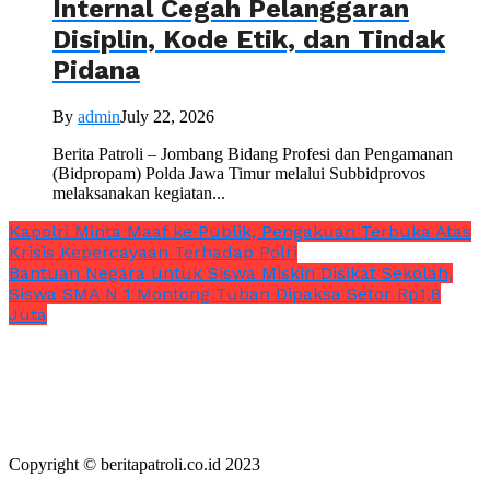
Internal Cegah Pelanggaran
Disiplin, Kode Etik, dan Tindak
Pidana
By
admin
July 22, 2026
Berita Patroli – Jombang Bidang Profesi dan Pengamanan
(Bidpropam) Polda Jawa Timur melalui Subbidprovos
melaksanakan kegiatan...
Kapolri Minta Maaf ke Publik, Pengakuan Terbuka Atas
Krisis Kepercayaan Terhadap Polri
Bantuan Negara untuk Siswa Miskin Disikat Sekolah,
Siswa SMA N 1 Montong Tuban Dipaksa Setor Rp1,8
Juta
Copyright © beritapatroli.co.id 2023