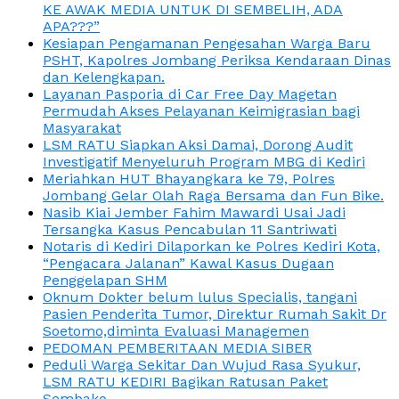
KE AWAK MEDIA UNTUK DI SEMBELIH, ADA
APA???”
Kesiapan Pengamanan Pengesahan Warga Baru
PSHT, Kapolres Jombang Periksa Kendaraan Dinas
dan Kelengkapan.
Layanan Pasporia di Car Free Day Magetan
Permudah Akses Pelayanan Keimigrasian bagi
Masyarakat
LSM RATU Siapkan Aksi Damai, Dorong Audit
Investigatif Menyeluruh Program MBG di Kediri
Meriahkan HUT Bhayangkara ke 79, Polres
Jombang Gelar Olah Raga Bersama dan Fun Bike.
Nasib Kiai Jember Fahim Mawardi Usai Jadi
Tersangka Kasus Pencabulan 11 Santriwati
Notaris di Kediri Dilaporkan ke Polres Kediri Kota,
“Pengacara Jalanan” Kawal Kasus Dugaan
Penggelapan SHM
Oknum Dokter belum lulus Specialis, tangani
Pasien Penderita Tumor, Direktur Rumah Sakit Dr
Soetomo,diminta Evaluasi Managemen
PEDOMAN PEMBERITAAN MEDIA SIBER
Peduli Warga Sekitar Dan Wujud Rasa Syukur,
LSM RATU KEDIRI Bagikan Ratusan Paket
Sembako