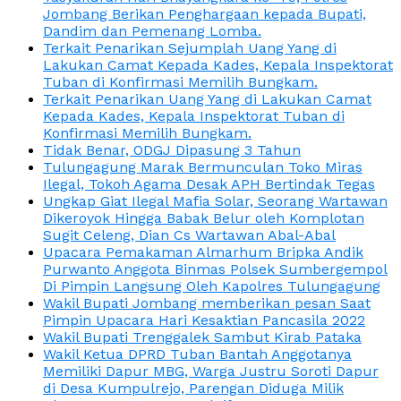
Jombang Berikan Penghargaan kepada Bupati,
Dandim dan Pemenang Lomba.
Terkait Penarikan Sejumplah Uang Yang di
Lakukan Camat Kepada Kades, Kepala Inspektorat
Tuban di Konfirmasi Memilih Bungkam.
Terkait Penarikan Uang Yang di Lakukan Camat
Kepada Kades, Kepala Inspektorat Tuban di
Konfirmasi Memilih Bungkam.
Tidak Benar, ODGJ Dipasung 3 Tahun
Tulungagung Marak Bermunculan Toko Miras
Ilegal, Tokoh Agama Desak APH Bertindak Tegas
Ungkap Giat Ilegal Mafia Solar, Seorang Wartawan
Dikeroyok Hingga Babak Belur oleh Komplotan
Sugit Celeng, Dian Cs Wartawan Abal-Abal
Upacara Pemakaman Almarhum Bripka Andik
Purwanto Anggota Binmas Polsek Sumbergempol
Di Pimpin Langsung Oleh Kapolres Tulungagung
Wakil Bupati Jombang memberikan pesan Saat
Pimpin Upacara Hari Kesaktian Pancasila 2022
Wakil Bupati Trenggalek Sambut Kirab Pataka
Wakil Ketua DPRD Tuban Bantah Anggotanya
Memiliki Dapur MBG, Warga Justru Soroti Dapur
di Desa Kumpulrejo, Parengan Diduga Milik