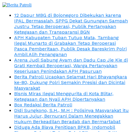
12 Dapur MBG di Bojonegoro Dibekukan karena
IPAL Bermasalah, SPPG Dekat Gunungan Sampah
Justru Tetap Beroperasi, Publik Pertanyakan
Ketegasan dan Transparansi BGN
APH Kabupaten Tuban Tutup Mata, Tambang
Ilegal Munarto di Grabakan Tetap Beroperasi
Pasca Pemberitaan, Publik Desak Bareskrim Polri
Ambil Alih Penanganan
Arena Judi Sabung Ayam dan Dadu Cap Jie Kie di
Grati Kembali Beroperasi, Warga Pertanyakan
Keseriusan Penindakan APH Pasuruan
Berita Patroli Ucapkan Selamat Hari Bhayangkara
ke-80, Dukung Polri Semakin Presisi dan Dicintai
Masyarakat
Bisnis Miras Ilegal Menggurita di Kota Blitar,
Ketegasan dan Nyali APH Dipertanyakan
Box Redaksi Berita Patroli
Didi Sungkono, S.H., M.H : Polisinya Masyarakat itu
Harus Jujur, Bernurani Dalam Menegakkan
Hukum Berkeadilan Beradab dan Bermartabat
Diduga Ada Biaya Penitipan BPKB, Indomobil