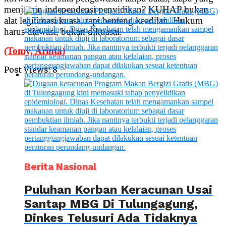
menjamin independensi penyidikan? KUHAP bukan
alat legitimasi kuasa, tapi benteng keadilan. Hukum
harus diawasi, bukan dikuasai.
(Tomy, Arinta)
Post Views:
8
Berita Nasional
Puluhan Korban Keracunan Usai
Santap MBG Di Tulungagung,
Dinkes Telusuri Ada Tidaknya