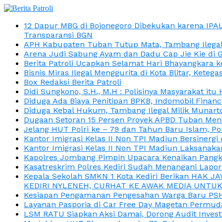
12 Dapur MBG di Bojonegoro Dibekukan karena IPA
Transparansi BGN
APH Kabupaten Tuban Tutup Mata, Tambang Ilegal M
Arena Judi Sabung Ayam dan Dadu Cap Jie Kie di 
Berita Patroli Ucapkan Selamat Hari Bhayangkara k
Bisnis Miras Ilegal Menggurita di Kota Blitar, Kete
Box Redaksi Berita Patroli
Didi Sungkono, S.H., M.H : Polisinya Masyarakat 
Diduga Ada Biaya Penitipan BPKB, Indomobil Finan
Diduga Kebal Hukum, Tambang Ilegal Milik Munarto
Dugaan Setoran 15 Persen Proyek APBD Tuban Menc
Jelang HUT Polri ke – 79 dan Tahun Baru Islam, P
Kantor Imigrasi Kelas II Non TPI Madiun Bersiner
Kantor Imigrasi Kelas II Non TPI Madiun Laksanaka
Kapolres Jombang Pimpin Upacara Kenaikan Pangkat
Kasatreskrim Polres Kediri Sudah Menangani Lapo
Kepala Sekolah SMKN 1 Kota Kediri Berikan HAK 
KEDIRI NYLENEH, CURHAT KE AWAK MEDIA UNTUK 
Kesiapan Pengamanan Pengesahan Warga Baru PSHT
Layanan Pasporia di Car Free Day Magetan Permud
LSM RATU Siapkan Aksi Damai, Dorong Audit Invest