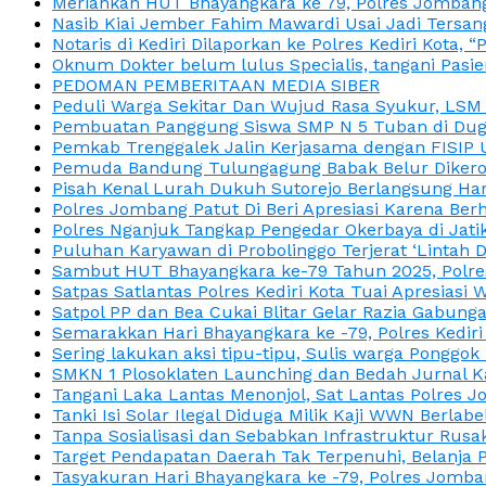
Meriahkan HUT Bhayangkara ke 79, Polres Jombang
Nasib Kiai Jember Fahim Mawardi Usai Jadi Tersan
Notaris di Kediri Dilaporkan ke Polres Kediri Kot
Oknum Dokter belum lulus Specialis, tangani Pasi
PEDOMAN PEMBERITAAN MEDIA SIBER
Peduli Warga Sekitar Dan Wujud Rasa Syukur, LS
Pembuatan Panggung Siswa SMP N 5 Tuban di Duga
Pemkab Trenggalek Jalin Kerjasama dengan FISIP 
Pemuda Bandung Tulungagung Babak Belur Dikeroy
Pisah Kenal Lurah Dukuh Sutorejo Berlangsung Har
Polres Jombang Patut Di Beri Apresiasi Karena Berh
Polres Nganjuk Tangkap Pengedar Okerbaya di Jatika
Puluhan Karyawan di Probolinggo Terjerat ‘Lintah 
Sambut HUT Bhayangkara ke-79 Tahun 2025, Polres
Satpas Satlantas Polres Kediri Kota Tuai Apresias
Satpol PP dan Bea Cukai Blitar Gelar Razia Gabung
Semarakkan Hari Bhayangkara ke -79, Polres Kedir
Sering lakukan aksi tipu-tipu, Sulis warga Ponggok 
SMKN 1 Plosoklaten Launching dan Bedah Jurnal Ka
Tangani Laka Lantas Menonjol, Sat Lantas Polres J
Tanki Isi Solar Ilegal Diduga Milik Kaji WWN Berl
Tanpa Sosialisasi dan Sebabkan Infrastruktur Rus
Target Pendapatan Daerah Tak Terpenuhi, Belanja
Tasyakuran Hari Bhayangkara ke -79, Polres Jom