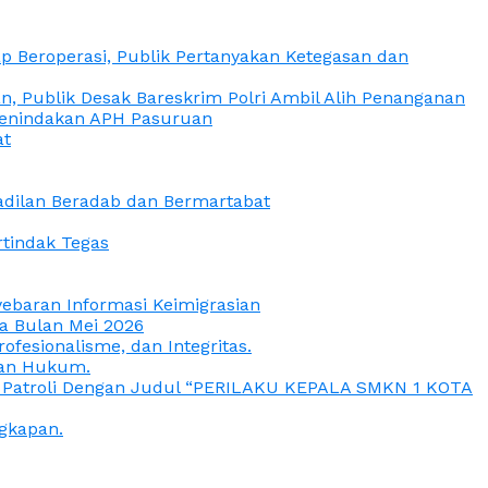
 Beroperasi, Publik Pertanyakan Ketegasan dan
, Publik Desak Bareskrim Polri Ambil Alih Penanganan
 Penindakan APH Pasuruan
at
eadilan Beradab dan Bermartabat
rtindak Tegas
yebaran Informasi Keimigrasian
da Bulan Mei 2026
esionalisme, dan Integritas.
uan Hukum.
a Patroli Dengan Judul “PERILAKU KEPALA SMKN 1 KOTA
gkapan.