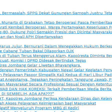
L Bermasalah, SPPG Dekat Gunungan Sampah Justru Tetap
unarto di Grabakan Tetap Beroperasi Pasca Pemberitaan
Grati Kembali Beroperasi, Warga Pertanyakan Keseriusan
e-80, Dukung Polri Semakin Presisi dan Dicintai Masyarak
gasan dan Nyali APH Dipertanyakan
itu Harus Jujur, Bernurani Dalam Menegakkan Hukum Berk
ce Cabang Tuban Bakal Dilaporkan OJK
 di Tuban Terus Menggerus Alam, Kapolresta Diminta Be
uat, Komisi I DPRD Didesak Bertindak Tegas
olres Jombang Gelar Liwetan Bhayangkara.
gi dengan Pemerintah Kabupaten Ngawi Gelar Kegiatan Pen
n Pelayanan Paspor Simpatik Kali Kedua di Hari Libur Pa
 Anggotanya, Tegaskan Peningkatan Tanggung Jawab, Prof
ran Masyarakat Secara Profesional Sesuai Dengan Ketent
JAWAB DAN HAK KOREKSI Terkait Pemberitaan Media Berit
DI SEMBELIH, ADA APA???”
, Kapolres Jombang Periksa Kendaraan Dinas dan Kelen
ah Akses Pelayanan Keimigrasian bagi Masyarakat
igatif Menyeluruh Program MBG di Kediri