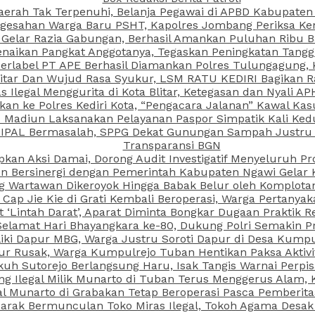
aerah Tak Terpenuhi, Belanja Pegawai di APBD Kabupaten
esahan Warga Baru PSHT, Kapolres Jombang Periksa Ken
r Gelar Razia Gabungan, Berhasil Amankan Puluhan Ribu B
aikan Pangkat Anggotanya, Tegaskan Peningkatan Tanggun
N Berlabel PT APE Berhasil Diamankan Polres Tulungagung
kitar Dan Wujud Rasa Syukur, LSM RATU KEDIRI Bagikan 
as Ilegal Menggurita di Kota Blitar, Ketegasan dan Nyali A
porkan ke Polres Kediri Kota, “Pengacara Jalanan” Kawal 
PI Madiun Laksanakan Pelayanan Paspor Simpatik Kali Ked
 IPAL Bermasalah, SPPG Dekat Gunungan Sampah Justru T
Transparansi BGN
kan Aksi Damai, Dorong Audit Investigatif Menyeluruh Pr
iun Bersinergi dengan Pemerintah Kabupaten Ngawi Gelar 
ang Wartawan Dikeroyok Hingga Babak Belur oleh Komplota
ap Jie Kie di Grati Kembali Beroperasi, Warga Pertany
t ‘Lintah Darat’, Aparat Diminta Bongkar Dugaan Praktik
Selamat Hari Bhayangkara ke-80, Dukung Polri Semakin Pr
ki Dapur MBG, Warga Justru Soroti Dapur di Desa Kumpu
ktur Rusak, Warga Kumpulrejo Tuban Hentikan Paksa Akti
kuh Sutorejo Berlangsung Haru, Isak Tangis Warnai Perpi
 Ilegal Milik Munarto di Tuban Terus Menggerus Alam, K
Munarto di Grabakan Tetap Beroperasi Pasca Pemberitaa
rak Bermunculan Toko Miras Ilegal, Tokoh Agama Desak