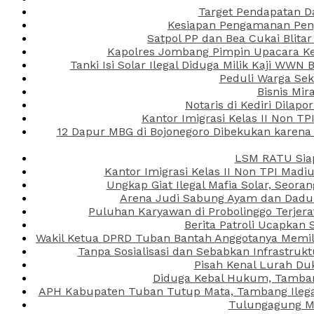
Target Pendapatan D
Kesiapan Pengamanan Peng
Satpol PP dan Bea Cukai Blita
Kapolres Jombang Pimpin Upacara Ken
Tanki Isi Solar Ilegal Diduga Milik Kaji WW
Peduli Warga Se
Bisnis Mir
Notaris di Kediri Dila
Kantor Imigrasi Kelas II Non T
12 Dapur MBG di Bojonegoro Dibekukan karena
LSM RATU Siap
Kantor Imigrasi Kelas II Non TPI Mad
Ungkap Giat Ilegal Mafia Solar, Seor
Arena Judi Sabung Ayam dan Dadu C
Puluhan Karyawan di Probolinggo Terjera
Berita Patroli Ucapkan 
Wakil Ketua DPRD Tuban Bantah Anggotanya Memili
Tanpa Sosialisasi dan Sebabkan Infrastru
Pisah Kenal Lurah Du
Diduga Kebal Hukum, Tambang
APH Kabupaten Tuban Tutup Mata, Tambang Ilegal 
Tulungagung Ma