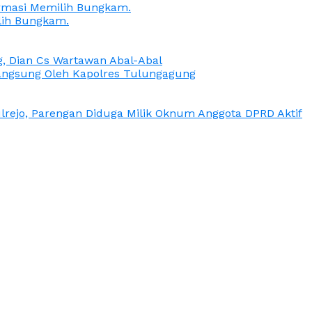
irmasi Memilih Bungkam.
lih Bungkam.
g, Dian Cs Wartawan Abal-Abal
ngsung Oleh Kapolres Tulungagung
rejo, Parengan Diduga Milik Oknum Anggota DPRD Aktif