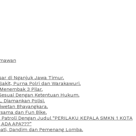
armawan
esar di Nganjuk Jawa Timur.
kit, Purna Polri dan Warakawuri.
 Menembak 3 Pilar.
l Sesuai Dengan Ketentuan Hukum.
L Diamankan Polisi.
Liwetan Bhayangkara.
rsama dan Fun Bike.
ta Patroli Dengan Judul “PERILAKU KEPALA SMKN 1 KOTA
 ADA APA???”
upati, Dandim dan Pemenang Lomba.