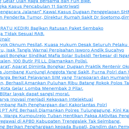
 Gelar Olah Raga Bersama dan Fun Bike.
gka Kasus Pencabulan 11 Santriwati
a, “Pengacara Jalanan” Kawal Kasus Dugaan Penggelapan SH
en Penderita Tumor, Direktur Rumah Sakit Dr Soetomo,d
M RATU KEDIRI Bagikan Ratusan Paket Sembako
 Tidak Sesuai RAB.
Unair
ok Oknum Pesilat, Kuasa Hukum Desak Seluruh Pelaku D
u, Isak Tangis Warnai Perpisahan Isworo Andik Sucahyo
asil Bongkar Sindikat Mafia Solar Subsidi Terbesar di Ng
len, 100 Butir Pil LL Diamankan Polisi.
Darat’, Aparat Diminta Bongkar Dugaan Praktik Rentenir 
 Jombang Kunjungi Anggota Yang Sakit, Purna Polri dan 
i Warga Berkat Pelayanan SIM yang Transparan dan Humani
an, Berhasil Amankan Puluhan Ribu Batang Rokok Polos Ta
i Kota Gelar Lomba Menembak 3 Pilar.
Blitar layak dapat sangsi moral.
rya Inovasi menjadi Kekayaan Intelektual
ombang Raih Penghargaan dari Kakorlantas Polri
abel PT APE Berhasil Diamankan Polres Tulungagung, Kini 
ak, Warga Kumpulrejo Tuban Hentikan Paksa Aktivitas Pe
 Pegawai di APBD Kabupaten Trenggalek Tak Seimbang.
bang Berikan Penghargaan kepada Bupati, Dandim dan Pe