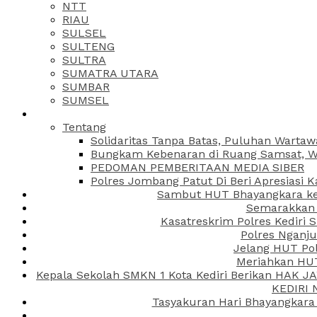
NTT
RIAU
SULSEL
SULTENG
SULTRA
SUMATRA UTARA
SUMBAR
SUMSEL
Tentang
Solidaritas Tanpa Batas, Puluhan Wartaw
Bungkam Kebenaran di Ruang Samsat, Wa
PEDOMAN PEMBERITAAN MEDIA SIBER
Polres Jombang Patut Di Beri Apresiasi K
Sambut HUT Bhayangkara ke-
Semarakkan H
Kasatreskrim Polres Kediri
Polres Nganju
Jelang HUT Pol
Meriahkan HUT
Kepala Sekolah SMKN 1 Kota Kediri Berikan HAK 
KEDIRI
Tasyakuran Hari Bhayangkara