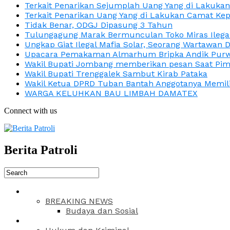
Terkait Penarikan Sejumplah Uang Yang di Lakuka
Terkait Penarikan Uang Yang di Lakukan Camat Kep
Tidak Benar, ODGJ Dipasung 3 Tahun
Tulungagung Marak Bermunculan Toko Miras Ilega
Ungkap Giat Ilegal Mafia Solar, Seorang Wartawan 
Upacara Pemakaman Almarhum Bripka Andik Purwa
Wakil Bupati Jombang memberikan pesan Saat Pimp
Wakil Bupati Trenggalek Sambut Kirab Pataka
Wakil Ketua DPRD Tuban Bantah Anggotanya Memili
WARGA KELUHKAN BAU LIMBAH DAMATEX
Connect with us
Berita Patroli
BREAKING NEWS
Budaya dan Sosial