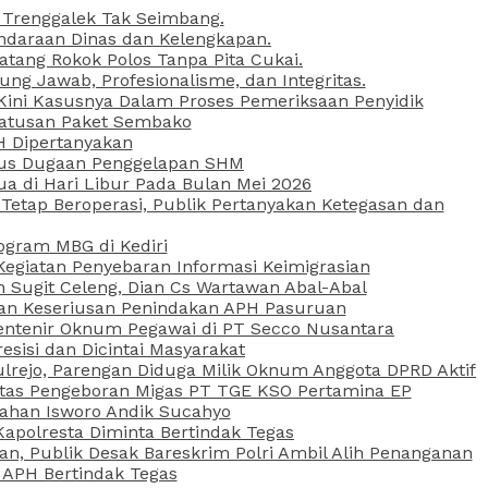
 Trenggalek Tak Seimbang.
daraan Dinas dan Kelengkapan.
atang Rokok Polos Tanpa Pita Cukai.
g Jawab, Profesionalisme, dan Integritas.
, Kini Kasusnya Dalam Proses Pemeriksaan Penyidik
Ratusan Paket Sembako
PH Dipertanyakan
Kasus Dugaan Penggelapan SHM
ua di Hari Libur Pada Bulan Mei 2026
etap Beroperasi, Publik Pertanyakan Ketegasan dan
ogram MBG di Kediri
Kegiatan Penyebaran Informasi Keimigrasian
n Sugit Celeng, Dian Cs Wartawan Abal-Abal
akan Keseriusan Penindakan APH Pasuruan
 Rentenir Oknum Pegawai di PT Secco Nusantara
esisi dan Dicintai Masyarakat
lrejo, Parengan Diduga Milik Oknum Anggota DPRD Aktif
vitas Pengeboran Migas PT TGE KSO Pertamina EP
sahan Isworo Andik Sucahyo
apolresta Diminta Bertindak Tegas
n, Publik Desak Bareskrim Polri Ambil Alih Penanganan
 APH Bertindak Tegas