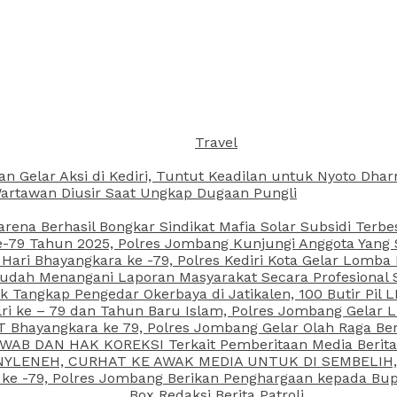
Travel
an Gelar Aksi di Kediri, Tuntut Keadilan untuk Nyoto Dh
rtawan Diusir Saat Ungkap Dugaan Pungli
arena Berhasil Bongkar Sindikat Mafia Solar Subsidi Terb
79 Tahun 2025, Polres Jombang Kunjungi Anggota Yang Sa
ari Bhayangkara ke -79, Polres Kediri Kota Gelar Lomba
 Sudah Menangani Laporan Masyarakat Secara Profesiona
k Tangkap Pengedar Okerbaya di Jatikalen, 100 Butir Pil L
ri ke – 79 dan Tahun Baru Islam, Polres Jombang Gelar 
 Bhayangkara ke 79, Polres Jombang Gelar Olah Raga Be
JAWAB DAN HAK KOREKSI Terkait Pemberitaan Media Beri
 NYLENEH, CURHAT KE AWAK MEDIA UNTUK DI SEMBELIH,
 ke -79, Polres Jombang Berikan Penghargaan kepada B
Box Redaksi Berita Patroli