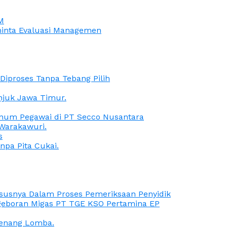
M
iminta Evaluasi Managemen
iproses Tanpa Tebang Pilih
anjuk Jawa Timur.
Oknum Pegawai di PT Secco Nusantara
Warakawuri.
s
npa Pita Cukai.
Kasusnya Dalam Proses Pemeriksaan Penyidik
ngeboran Migas PT TGE KSO Pertamina EP
menang Lomba.