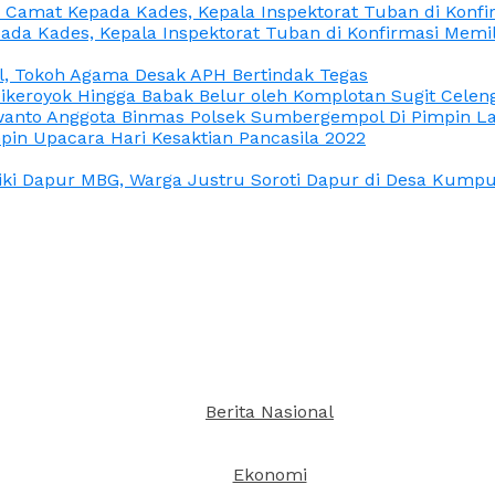
n Camat Kepada Kades, Kepala Inspektorat Tuban di Konf
ada Kades, Kepala Inspektorat Tuban di Konfirmasi Memi
l, Tokoh Agama Desak APH Bertindak Tegas
Dikeroyok Hingga Babak Belur oleh Komplotan Sugit Celen
nto Anggota Binmas Polsek Sumbergempol Di Pimpin La
in Upacara Hari Kesaktian Pancasila 2022
ki Dapur MBG, Warga Justru Soroti Dapur di Desa Kumpul
Berita Nasional
Ekonomi