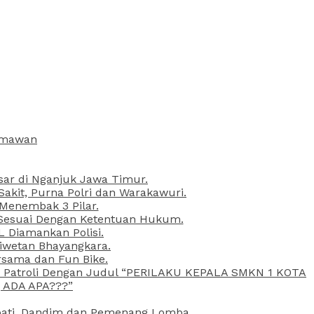
armawan
esar di Nganjuk Jawa Timur.
kit, Purna Polri dan Warakawuri.
 Menembak 3 Pilar.
l Sesuai Dengan Ketentuan Hukum.
L Diamankan Polisi.
Liwetan Bhayangkara.
rsama dan Fun Bike.
ta Patroli Dengan Judul “PERILAKU KEPALA SMKN 1 KOTA
 ADA APA???”
upati, Dandim dan Pemenang Lomba.