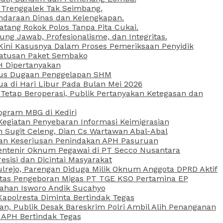
 Trenggalek Tak Seimbang.
daraan Dinas dan Kelengkapan.
atang Rokok Polos Tanpa Pita Cukai.
g Jawab, Profesionalisme, dan Integritas.
, Kini Kasusnya Dalam Proses Pemeriksaan Penyidik
Ratusan Paket Sembako
PH Dipertanyakan
Kasus Dugaan Penggelapan SHM
ua di Hari Libur Pada Bulan Mei 2026
etap Beroperasi, Publik Pertanyakan Ketegasan dan
ogram MBG di Kediri
Kegiatan Penyebaran Informasi Keimigrasian
n Sugit Celeng, Dian Cs Wartawan Abal-Abal
akan Keseriusan Penindakan APH Pasuruan
 Rentenir Oknum Pegawai di PT Secco Nusantara
esisi dan Dicintai Masyarakat
lrejo, Parengan Diduga Milik Oknum Anggota DPRD Aktif
vitas Pengeboran Migas PT TGE KSO Pertamina EP
sahan Isworo Andik Sucahyo
apolresta Diminta Bertindak Tegas
n, Publik Desak Bareskrim Polri Ambil Alih Penanganan
 APH Bertindak Tegas