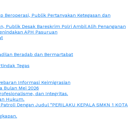
 Beroperasi, Publik Pertanyakan Ketegasan dan
, Publik Desak Bareskrim Polri Ambil Alih Penanganan
 Penindakan APH Pasuruan
at
eadilan Beradab dan Bermartabat
rtindak Tegas
yebaran Informasi Keimigrasian
da Bulan Mei 2026
esionalisme, dan Integritas.
uan Hukum.
a Patroli Dengan Judul “PERILAKU KEPALA SMKN 1 KOTA
gkapan.