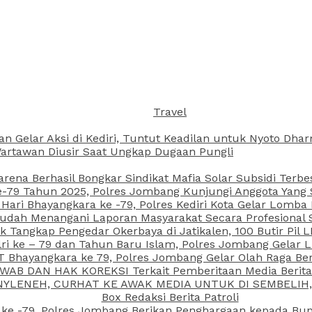
Travel
an Gelar Aksi di Kediri, Tuntut Keadilan untuk Nyoto Dh
rtawan Diusir Saat Ungkap Dugaan Pungli
arena Berhasil Bongkar Sindikat Mafia Solar Subsidi Terb
79 Tahun 2025, Polres Jombang Kunjungi Anggota Yang Sa
ari Bhayangkara ke -79, Polres Kediri Kota Gelar Lomba
 Sudah Menangani Laporan Masyarakat Secara Profesiona
k Tangkap Pengedar Okerbaya di Jatikalen, 100 Butir Pil L
ri ke – 79 dan Tahun Baru Islam, Polres Jombang Gelar 
 Bhayangkara ke 79, Polres Jombang Gelar Olah Raga Be
JAWAB DAN HAK KOREKSI Terkait Pemberitaan Media Beri
 NYLENEH, CURHAT KE AWAK MEDIA UNTUK DI SEMBELIH,
Box Redaksi Berita Patroli
 ke -79, Polres Jombang Berikan Penghargaan kepada B