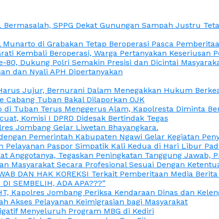
L Bermasalah, SPPG Dekat Gunungan Sampah Justru Tetap
unarto di Grabakan Tetap Beroperasi Pasca Pemberitaan
Grati Kembali Beroperasi, Warga Pertanyakan Keseriusan
e-80, Dukung Polri Semakin Presisi dan Dicintai Masyarak
gasan dan Nyali APH Dipertanyakan
itu Harus Jujur, Bernurani Dalam Menegakkan Hukum Berk
ce Cabang Tuban Bakal Dilaporkan OJK
 di Tuban Terus Menggerus Alam, Kapolresta Diminta Be
uat, Komisi I DPRD Didesak Bertindak Tegas
olres Jombang Gelar Liwetan Bhayangkara.
gi dengan Pemerintah Kabupaten Ngawi Gelar Kegiatan Pen
n Pelayanan Paspor Simpatik Kali Kedua di Hari Libur Pa
 Anggotanya, Tegaskan Peningkatan Tanggung Jawab, Prof
ran Masyarakat Secara Profesional Sesuai Dengan Ketent
JAWAB DAN HAK KOREKSI Terkait Pemberitaan Media Berit
DI SEMBELIH, ADA APA???”
, Kapolres Jombang Periksa Kendaraan Dinas dan Kelen
ah Akses Pelayanan Keimigrasian bagi Masyarakat
igatif Menyeluruh Program MBG di Kediri