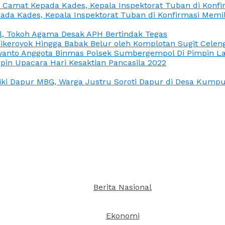
n Camat Kepada Kades, Kepala Inspektorat Tuban di Konf
ada Kades, Kepala Inspektorat Tuban di Konfirmasi Memi
l, Tokoh Agama Desak APH Bertindak Tegas
Dikeroyok Hingga Babak Belur oleh Komplotan Sugit Celen
nto Anggota Binmas Polsek Sumbergempol Di Pimpin La
in Upacara Hari Kesaktian Pancasila 2022
ki Dapur MBG, Warga Justru Soroti Dapur di Desa Kumpul
Berita Nasional
Ekonomi