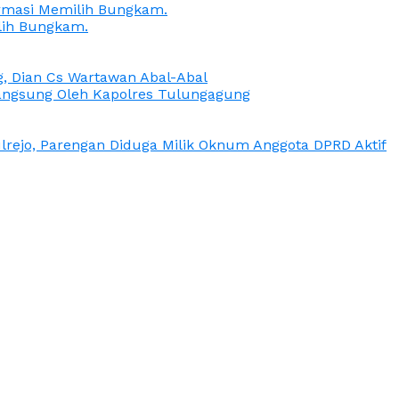
irmasi Memilih Bungkam.
lih Bungkam.
g, Dian Cs Wartawan Abal-Abal
ngsung Oleh Kapolres Tulungagung
rejo, Parengan Diduga Milik Oknum Anggota DPRD Aktif