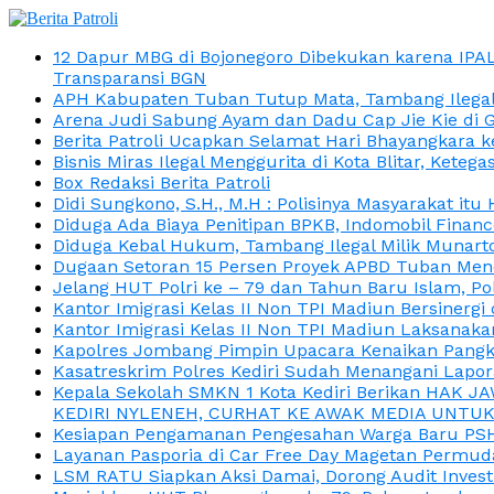
12 Dapur MBG di Bojonegoro Dibekukan karena IPA
Transparansi BGN
APH Kabupaten Tuban Tutup Mata, Tambang Ilegal M
Arena Judi Sabung Ayam dan Dadu Cap Jie Kie di 
Berita Patroli Ucapkan Selamat Hari Bhayangkara k
Bisnis Miras Ilegal Menggurita di Kota Blitar, Kete
Box Redaksi Berita Patroli
Didi Sungkono, S.H., M.H : Polisinya Masyarakat 
Diduga Ada Biaya Penitipan BPKB, Indomobil Finan
Diduga Kebal Hukum, Tambang Ilegal Milik Munarto
Dugaan Setoran 15 Persen Proyek APBD Tuban Menc
Jelang HUT Polri ke – 79 dan Tahun Baru Islam, P
Kantor Imigrasi Kelas II Non TPI Madiun Bersiner
Kantor Imigrasi Kelas II Non TPI Madiun Laksanaka
Kapolres Jombang Pimpin Upacara Kenaikan Pangkat
Kasatreskrim Polres Kediri Sudah Menangani Lapo
Kepala Sekolah SMKN 1 Kota Kediri Berikan HAK 
KEDIRI NYLENEH, CURHAT KE AWAK MEDIA UNTUK 
Kesiapan Pengamanan Pengesahan Warga Baru PSHT
Layanan Pasporia di Car Free Day Magetan Permud
LSM RATU Siapkan Aksi Damai, Dorong Audit Invest