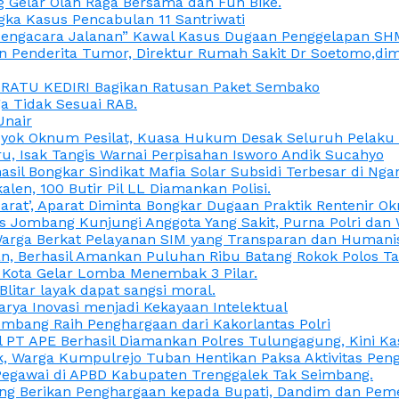
 Gelar Olah Raga Bersama dan Fun Bike.
gka Kasus Pencabulan 11 Santriwati
a, “Pengacara Jalanan” Kawal Kasus Dugaan Penggelapan SH
en Penderita Tumor, Direktur Rumah Sakit Dr Soetomo,d
M RATU KEDIRI Bagikan Ratusan Paket Sembako
 Tidak Sesuai RAB.
Unair
ok Oknum Pesilat, Kuasa Hukum Desak Seluruh Pelaku D
u, Isak Tangis Warnai Perpisahan Isworo Andik Sucahyo
asil Bongkar Sindikat Mafia Solar Subsidi Terbesar di Ng
len, 100 Butir Pil LL Diamankan Polisi.
Darat’, Aparat Diminta Bongkar Dugaan Praktik Rentenir 
 Jombang Kunjungi Anggota Yang Sakit, Purna Polri dan 
i Warga Berkat Pelayanan SIM yang Transparan dan Humani
an, Berhasil Amankan Puluhan Ribu Batang Rokok Polos Ta
i Kota Gelar Lomba Menembak 3 Pilar.
Blitar layak dapat sangsi moral.
rya Inovasi menjadi Kekayaan Intelektual
ombang Raih Penghargaan dari Kakorlantas Polri
abel PT APE Berhasil Diamankan Polres Tulungagung, Kini 
ak, Warga Kumpulrejo Tuban Hentikan Paksa Aktivitas Pe
 Pegawai di APBD Kabupaten Trenggalek Tak Seimbang.
bang Berikan Penghargaan kepada Bupati, Dandim dan Pe