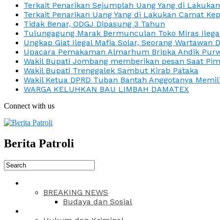
Terkait Penarikan Sejumplah Uang Yang di Lakuka
Terkait Penarikan Uang Yang di Lakukan Camat Kep
Tidak Benar, ODGJ Dipasung 3 Tahun
Tulungagung Marak Bermunculan Toko Miras Ilega
Ungkap Giat Ilegal Mafia Solar, Seorang Wartawan 
Upacara Pemakaman Almarhum Bripka Andik Purwa
Wakil Bupati Jombang memberikan pesan Saat Pimp
Wakil Bupati Trenggalek Sambut Kirab Pataka
Wakil Ketua DPRD Tuban Bantah Anggotanya Memili
WARGA KELUHKAN BAU LIMBAH DAMATEX
Connect with us
Berita Patroli
BREAKING NEWS
Budaya dan Sosial