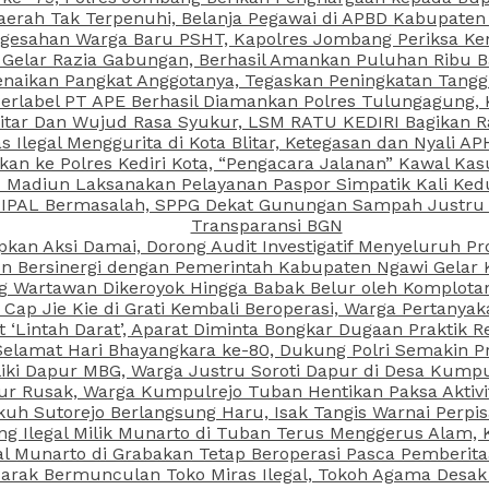
aerah Tak Terpenuhi, Belanja Pegawai di APBD Kabupaten
esahan Warga Baru PSHT, Kapolres Jombang Periksa Ken
r Gelar Razia Gabungan, Berhasil Amankan Puluhan Ribu B
aikan Pangkat Anggotanya, Tegaskan Peningkatan Tanggun
N Berlabel PT APE Berhasil Diamankan Polres Tulungagung
kitar Dan Wujud Rasa Syukur, LSM RATU KEDIRI Bagikan 
as Ilegal Menggurita di Kota Blitar, Ketegasan dan Nyali A
porkan ke Polres Kediri Kota, “Pengacara Jalanan” Kawal 
PI Madiun Laksanakan Pelayanan Paspor Simpatik Kali Ked
 IPAL Bermasalah, SPPG Dekat Gunungan Sampah Justru T
Transparansi BGN
kan Aksi Damai, Dorong Audit Investigatif Menyeluruh Pr
iun Bersinergi dengan Pemerintah Kabupaten Ngawi Gelar 
ang Wartawan Dikeroyok Hingga Babak Belur oleh Komplota
ap Jie Kie di Grati Kembali Beroperasi, Warga Pertany
t ‘Lintah Darat’, Aparat Diminta Bongkar Dugaan Praktik
Selamat Hari Bhayangkara ke-80, Dukung Polri Semakin Pr
ki Dapur MBG, Warga Justru Soroti Dapur di Desa Kumpu
ktur Rusak, Warga Kumpulrejo Tuban Hentikan Paksa Akti
kuh Sutorejo Berlangsung Haru, Isak Tangis Warnai Perpi
 Ilegal Milik Munarto di Tuban Terus Menggerus Alam, K
Munarto di Grabakan Tetap Beroperasi Pasca Pemberitaa
rak Bermunculan Toko Miras Ilegal, Tokoh Agama Desak