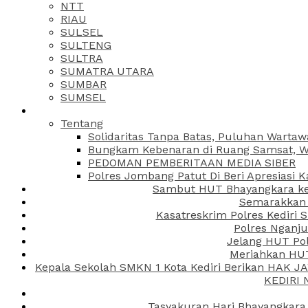
NTT
RIAU
SULSEL
SULTENG
SULTRA
SUMATRA UTARA
SUMBAR
SUMSEL
Tentang
Solidaritas Tanpa Batas, Puluhan Wartaw
Bungkam Kebenaran di Ruang Samsat, Wa
PEDOMAN PEMBERITAAN MEDIA SIBER
Polres Jombang Patut Di Beri Apresiasi K
Sambut HUT Bhayangkara ke-
Semarakkan H
Kasatreskrim Polres Kediri
Polres Nganju
Jelang HUT Pol
Meriahkan HUT
Kepala Sekolah SMKN 1 Kota Kediri Berikan HAK 
KEDIRI
Tasyakuran Hari Bhayangkara