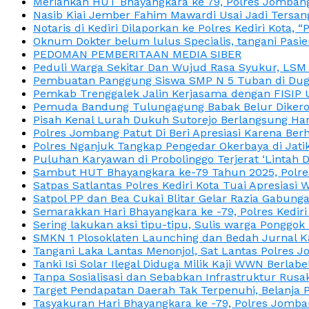
Meriahkan HUT Bhayangkara ke 79, Polres Jombang
Nasib Kiai Jember Fahim Mawardi Usai Jadi Tersan
Notaris di Kediri Dilaporkan ke Polres Kediri Kot
Oknum Dokter belum lulus Specialis, tangani Pasi
PEDOMAN PEMBERITAAN MEDIA SIBER
Peduli Warga Sekitar Dan Wujud Rasa Syukur, LS
Pembuatan Panggung Siswa SMP N 5 Tuban di Duga
Pemkab Trenggalek Jalin Kerjasama dengan FISIP 
Pemuda Bandung Tulungagung Babak Belur Dikeroy
Pisah Kenal Lurah Dukuh Sutorejo Berlangsung Har
Polres Jombang Patut Di Beri Apresiasi Karena Berh
Polres Nganjuk Tangkap Pengedar Okerbaya di Jatika
Puluhan Karyawan di Probolinggo Terjerat ‘Lintah 
Sambut HUT Bhayangkara ke-79 Tahun 2025, Polres
Satpas Satlantas Polres Kediri Kota Tuai Apresias
Satpol PP dan Bea Cukai Blitar Gelar Razia Gabung
Semarakkan Hari Bhayangkara ke -79, Polres Kedir
Sering lakukan aksi tipu-tipu, Sulis warga Ponggok 
SMKN 1 Plosoklaten Launching dan Bedah Jurnal Ka
Tangani Laka Lantas Menonjol, Sat Lantas Polres J
Tanki Isi Solar Ilegal Diduga Milik Kaji WWN Berl
Tanpa Sosialisasi dan Sebabkan Infrastruktur Rus
Target Pendapatan Daerah Tak Terpenuhi, Belanja
Tasyakuran Hari Bhayangkara ke -79, Polres Jom