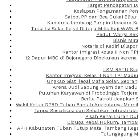
Target Pendapatan D
Kesiapan Pengamanan Peng
Satpol PP dan Bea Cukai Blita
Kapolres Jombang Pimpin Upacara Ken
Tanki Isi Solar Ilegal Diduga Milik Kaji WW
Peduli Warga Se
Bisnis Mir
Notaris di Kediri Dila
Kantor Imigrasi Kelas II Non T
12 Dapur MBG di Bojonegoro Dibekukan karena
LSM RATU Siap
Kantor Imigrasi Kelas II Non TPI Mad
Ungkap Giat Ilegal Mafia Solar, Seor
Arena Judi Sabung Ayam dan Dadu C
Puluhan Karyawan di Probolinggo Terjera
Berita Patroli Ucapkan 
Wakil Ketua DPRD Tuban Bantah Anggotanya Memili
Tanpa Sosialisasi dan Sebabkan Infrastru
Pisah Kenal Lurah Du
Diduga Kebal Hukum, Tambang
APH Kabupaten Tuban Tutup Mata, Tambang Ilegal 
Tulungagung Ma