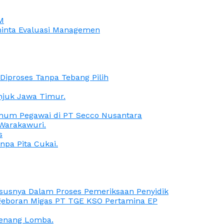
M
iminta Evaluasi Managemen
iproses Tanpa Tebang Pilih
anjuk Jawa Timur.
Oknum Pegawai di PT Secco Nusantara
Warakawuri.
s
npa Pita Cukai.
Kasusnya Dalam Proses Pemeriksaan Penyidik
ngeboran Migas PT TGE KSO Pertamina EP
menang Lomba.