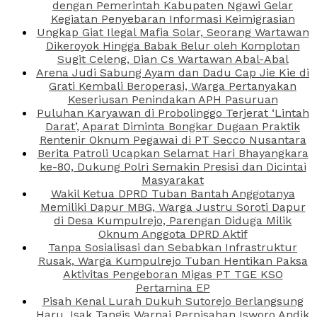
dengan Pemerintah Kabupaten Ngawi Gelar
Kegiatan Penyebaran Informasi Keimigrasian
Ungkap Giat Ilegal Mafia Solar, Seorang Wartawan
Dikeroyok Hingga Babak Belur oleh Komplotan
Sugit Celeng, Dian Cs Wartawan Abal-Abal
Arena Judi Sabung Ayam dan Dadu Cap Jie Kie di
Grati Kembali Beroperasi, Warga Pertanyakan
Keseriusan Penindakan APH Pasuruan
Puluhan Karyawan di Probolinggo Terjerat ‘Lintah
Darat’, Aparat Diminta Bongkar Dugaan Praktik
Rentenir Oknum Pegawai di PT Secco Nusantara
Berita Patroli Ucapkan Selamat Hari Bhayangkara
ke-80, Dukung Polri Semakin Presisi dan Dicintai
Masyarakat
Wakil Ketua DPRD Tuban Bantah Anggotanya
Memiliki Dapur MBG, Warga Justru Soroti Dapur
di Desa Kumpulrejo, Parengan Diduga Milik
Oknum Anggota DPRD Aktif
Tanpa Sosialisasi dan Sebabkan Infrastruktur
Rusak, Warga Kumpulrejo Tuban Hentikan Paksa
Aktivitas Pengeboran Migas PT TGE KSO
Pertamina EP
Pisah Kenal Lurah Dukuh Sutorejo Berlangsung
Haru, Isak Tangis Warnai Perpisahan Isworo Andik