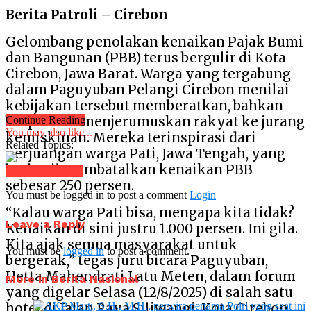
Berita Patroli – Cirebon
Gelombang penolakan kenaikan Pajak Bumi
dan Bangunan (PBB) terus bergulir di Kota
Cirebon, Jawa Barat. Warga yang tergabung
dalam Paguyuban Pelangi Cirebon menilai
kebijakan tersebut memberatkan, bahkan
berpotensi menjerumuskan rakyat ke jurang
Continue Reading
You may also like...
kemiskinan. Mereka terinspirasi dari
Related Topics:
perjuangan warga Pati, Jawa Tengah, yang
berhasil membatalkan kenaikan PBB
Click to comment
sebesar 250 persen.
You must be logged in to post a comment
Login
“Kalau warga Pati bisa, mengapa kita tidak?
Leave a Reply
Kenaikan di sini justru 1.000 persen. Ini gila.
Kita ajak semua masyarakat untuk
You must be
logged in
to post a comment.
bergerak,” tegas juru bicara Paguyuban,
Hetta Mahendrati Latu Meten, dalam forum
More in Berita Nasional
yang digelar Selasa (12/8/2025) di salah satu
hotel di Jalan Raya Siliwangi, Kota Cirebon.