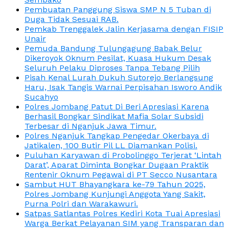
Pembuatan Panggung Siswa SMP N 5 Tuban di
Duga Tidak Sesuai RAB.
Pemkab Trenggalek Jalin Kerjasama dengan FISIP
Unair
Pemuda Bandung Tulungagung Babak Belur
Dikeroyok Oknum Pesilat, Kuasa Hukum Desak
Seluruh Pelaku Diproses Tanpa Tebang Pilih
Pisah Kenal Lurah Dukuh Sutorejo Berlangsung
Haru, Isak Tangis Warnai Perpisahan Isworo Andik
Sucahyo
Polres Jombang Patut Di Beri Apresiasi Karena
Berhasil Bongkar Sindikat Mafia Solar Subsidi
Terbesar di Nganjuk Jawa Timur.
Polres Nganjuk Tangkap Pengedar Okerbaya di
Jatikalen, 100 Butir Pil LL Diamankan Polisi.
Puluhan Karyawan di Probolinggo Terjerat ‘Lintah
Darat’, Aparat Diminta Bongkar Dugaan Praktik
Rentenir Oknum Pegawai di PT Secco Nusantara
Sambut HUT Bhayangkara ke-79 Tahun 2025,
Polres Jombang Kunjungi Anggota Yang Sakit,
Purna Polri dan Warakawuri.
Satpas Satlantas Polres Kediri Kota Tuai Apresiasi
Warga Berkat Pelayanan SIM yang Transparan dan