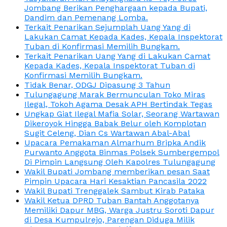
Jombang Berikan Penghargaan kepada Bupati,
Dandim dan Pemenang Lomba.
Terkait Penarikan Sejumplah Uang Yang di
Lakukan Camat Kepada Kades, Kepala Inspektorat
Tuban di Konfirmasi Memilih Bungkam.
Terkait Penarikan Uang Yang di Lakukan Camat
Kepada Kades, Kepala Inspektorat Tuban di
Konfirmasi Memilih Bungkam.
Tidak Benar, ODGJ Dipasung 3 Tahun
Tulungagung Marak Bermunculan Toko Miras
Ilegal, Tokoh Agama Desak APH Bertindak Tegas
Ungkap Giat Ilegal Mafia Solar, Seorang Wartawan
Dikeroyok Hingga Babak Belur oleh Komplotan
Sugit Celeng, Dian Cs Wartawan Abal-Abal
Upacara Pemakaman Almarhum Bripka Andik
Purwanto Anggota Binmas Polsek Sumbergempol
Di Pimpin Langsung Oleh Kapolres Tulungagung
Wakil Bupati Jombang memberikan pesan Saat
Pimpin Upacara Hari Kesaktian Pancasila 2022
Wakil Bupati Trenggalek Sambut Kirab Pataka
Wakil Ketua DPRD Tuban Bantah Anggotanya
Memiliki Dapur MBG, Warga Justru Soroti Dapur
di Desa Kumpulrejo, Parengan Diduga Milik