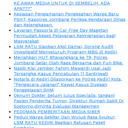
KE AWAK MEDIA UNTUK DI SEMBELIH, ADA
APA???”
Kesiapan Pengamanan Pengesahan Warga Baru
PSHT, Kapolres Jombang Periksa Kendaraan Dinas
dan Kelengkapan.
Layanan Pasporia di Car Free Day Magetan
Permudah Akses Pelayanan Keimigrasian bagi
Masyarakat
LSM RATU Siapkan Aksi Damai, Dorong Audit
Investigatif Menyeluruh Program MBG di Kediri
Meriahkan HUT Bhayangkara ke 79, Polres
Jombang Gelar Olah Raga Bersama dan Fun Bike.
Nasib Kiai Jember Fahim Mawardi Usai Jadi
Tersangka Kasus Pencabulan 11 Santriwati
Notaris di Kediri Dilaporkan ke Polres Kediri Kota,
“Pengacara Jalanan” Kawal Kasus Dugaan
Penggelapan SHM
Oknum Dokter belum lulus Specialis, tangani
Pasien Penderita Tumor, Direktur Rumah Sakit Dr
Soetomo,diminta Evaluasi Managemen
PEDOMAN PEMBERITAAN MEDIA SIBER
Peduli Warga Sekitar Dan Wujud Rasa Syukur,
LSM RATU KEDIRI Bagikan Ratusan Paket
Sembako