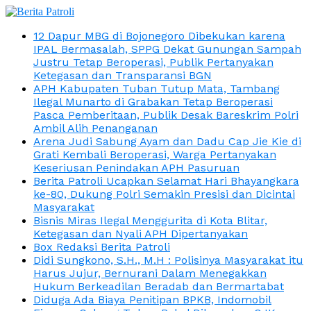
12 Dapur MBG di Bojonegoro Dibekukan karena
IPAL Bermasalah, SPPG Dekat Gunungan Sampah
Justru Tetap Beroperasi, Publik Pertanyakan
Ketegasan dan Transparansi BGN
APH Kabupaten Tuban Tutup Mata, Tambang
Ilegal Munarto di Grabakan Tetap Beroperasi
Pasca Pemberitaan, Publik Desak Bareskrim Polri
Ambil Alih Penanganan
Arena Judi Sabung Ayam dan Dadu Cap Jie Kie di
Grati Kembali Beroperasi, Warga Pertanyakan
Keseriusan Penindakan APH Pasuruan
Berita Patroli Ucapkan Selamat Hari Bhayangkara
ke-80, Dukung Polri Semakin Presisi dan Dicintai
Masyarakat
Bisnis Miras Ilegal Menggurita di Kota Blitar,
Ketegasan dan Nyali APH Dipertanyakan
Box Redaksi Berita Patroli
Didi Sungkono, S.H., M.H : Polisinya Masyarakat itu
Harus Jujur, Bernurani Dalam Menegakkan
Hukum Berkeadilan Beradab dan Bermartabat
Diduga Ada Biaya Penitipan BPKB, Indomobil