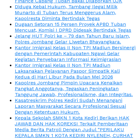
Finance Cabang Tuban Bakal Dilaporkan OJK
Diduga Kebal Hukum, Tambang Ilegal Milik
Munarto di Tuban Terus Menggerus Alam,
Kapolresta Diminta Bertindak Tegas
Dugaan Setoran 15 Persen Proyek APBD Tuban
Mencuat, Komisi I DPRD Didesak Bertindak Tegas
Jelang HUT Polri ke – 79 dan Tahun Baru Islam,
Polres Jombang Gelar Liwetan Bhayangkara.
Kantor Imigrasi Kelas II Non TPI Madiun Bersinergi
dengan Pemerintah Kabupaten Ngawi Gelar
Kegiatan Penyebaran Informasi Keimigrasian
Kantor Imigrasi Kelas II Non TPI Madiun
Laksanakan Pelayanan Paspor Simpatik Kali
Kedua di Hari Libur Pada Bulan Mei 2026
Kapolres Jombang Pimpin Upacara Kenaikan
Pangkat Anggotanya, Tegaskan Peningkatan
Tanggung Jawab, Profesionalisme, dan Integritas.
Kasatreskrim Polres Kediri Sudah Menangani
Laporan Masyarakat Secara Profesional Sesuai
Dengan Ketentuan Hukum.
Kepala Sekolah SMKN 1 Kota Kediri Berikan HAK
JAWAB DAN HAK KOREKSI Terkait Pemberitaan
Media Berita Patroli Dengan Judul “PERILAKU
KEPALA SMKN 1 KOTA KEDIRI NYLENEH, CURHAT