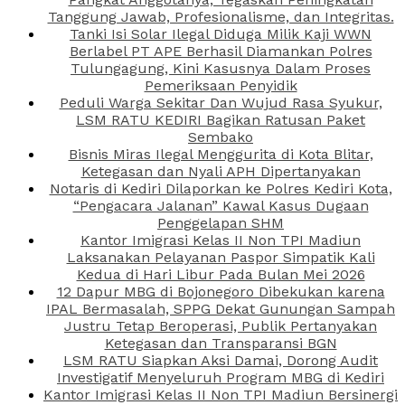
Tanggung Jawab, Profesionalisme, dan Integritas.
Tanki Isi Solar Ilegal Diduga Milik Kaji WWN
Berlabel PT APE Berhasil Diamankan Polres
Tulungagung, Kini Kasusnya Dalam Proses
Pemeriksaan Penyidik
Peduli Warga Sekitar Dan Wujud Rasa Syukur,
LSM RATU KEDIRI Bagikan Ratusan Paket
Sembako
Bisnis Miras Ilegal Menggurita di Kota Blitar,
Ketegasan dan Nyali APH Dipertanyakan
Notaris di Kediri Dilaporkan ke Polres Kediri Kota,
“Pengacara Jalanan” Kawal Kasus Dugaan
Penggelapan SHM
Kantor Imigrasi Kelas II Non TPI Madiun
Laksanakan Pelayanan Paspor Simpatik Kali
Kedua di Hari Libur Pada Bulan Mei 2026
12 Dapur MBG di Bojonegoro Dibekukan karena
IPAL Bermasalah, SPPG Dekat Gunungan Sampah
Justru Tetap Beroperasi, Publik Pertanyakan
Ketegasan dan Transparansi BGN
LSM RATU Siapkan Aksi Damai, Dorong Audit
Investigatif Menyeluruh Program MBG di Kediri
Kantor Imigrasi Kelas II Non TPI Madiun Bersinergi