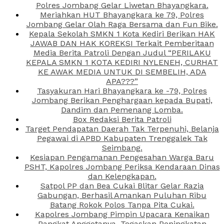
Polres Jombang Gelar Liwetan Bhayangkara.
Meriahkan HUT Bhayangkara ke 79, Polres
Jombang Gelar Olah Raga Bersama dan Fun Bike.
Kepala Sekolah SMKN 1 Kota Kediri Berikan HAK
JAWAB DAN HAK KOREKSI Terkait Pemberitaan
Media Berita Patroli Dengan Judul “PERILAKU
KEPALA SMKN 1 KOTA KEDIRI NYLENEH, CURHAT
KE AWAK MEDIA UNTUK DI SEMBELIH, ADA
APA???”
Tasyakuran Hari Bhayangkara ke -79, Polres
Jombang Berikan Penghargaan kepada Bupati,
Dandim dan Pemenang Lomba.
Box Redaksi Berita Patroli
Target Pendapatan Daerah Tak Terpenuhi, Belanja
Pegawai di APBD Kabupaten Trenggalek Tak
Seimbang.
Kesiapan Pengamanan Pengesahan Warga Baru
PSHT, Kapolres Jombang Periksa Kendaraan Dinas
dan Kelengkapan.
Satpol PP dan Bea Cukai Blitar Gelar Razia
Gabungan, Berhasil Amankan Puluhan Ribu
Batang Rokok Polos Tanpa Pita Cukai.
Kapolres Jombang Pimpin Upacara Kenaikan
Pangkat Anggotanya, Tegaskan Peningkatan