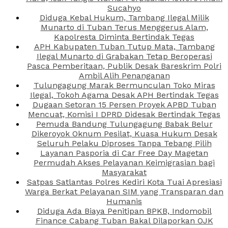
Sucahyo
Diduga Kebal Hukum, Tambang Ilegal Milik
Munarto di Tuban Terus Menggerus Alam,
Kapolresta Diminta Bertindak Tegas
APH Kabupaten Tuban Tutup Mata, Tambang
Ilegal Munarto di Grabakan Tetap Beroperasi
Pasca Pemberitaan, Publik Desak Bareskrim Polri
Ambil Alih Penanganan
Tulungagung Marak Bermunculan Toko Miras
Ilegal, Tokoh Agama Desak APH Bertindak Tegas
Dugaan Setoran 15 Persen Proyek APBD Tuban
Mencuat, Komisi I DPRD Didesak Bertindak Tegas
Pemuda Bandung Tulungagung Babak Belur
Dikeroyok Oknum Pesilat, Kuasa Hukum Desak
Seluruh Pelaku Diproses Tanpa Tebang Pilih
Layanan Pasporia di Car Free Day Magetan
Permudah Akses Pelayanan Keimigrasian bagi
Masyarakat
Satpas Satlantas Polres Kediri Kota Tuai Apresiasi
Warga Berkat Pelayanan SIM yang Transparan dan
Humanis
Diduga Ada Biaya Penitipan BPKB, Indomobil
Finance Cabang Tuban Bakal Dilaporkan OJK