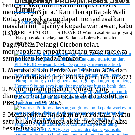
Dilaporkan PROPAM Polda Jawa
baru berlaku, nilainya melonjak drastis
Timur
menjadi Rp63 juta. “Kami harap Bapak Wali
Kota yang sekarang dapat menyelesaikan
By
admin
August 6, 2026
masalah ini,” ujarnya kepada wartawan, Rabu
(13/8).
BERITA PATROLI – SIDOARJO Wanita asal Sidoarjo yang
tidak puas akan pelayanan Satlantas Polres Kabupaten
Pasuruan...
Paguyuban Pelangi Cirebon telah
menyepakati empat tuntutan yang mereka
sampaikan kepada Pemkot:
1. Membatalkan Perda No. 1 Tahun 2024 dan
mengembalikan tarif PBB seperti tahun 2023.
2. Menurunkan pejabat Pemkot yang
dianggap bertanggung jawab atas terbitnya
PBB tahun 2024-2025.
3. Memberikan tindakan nyata dalam waktu
satu bulan atau warga akan menggelar aksi
besar-besaran.