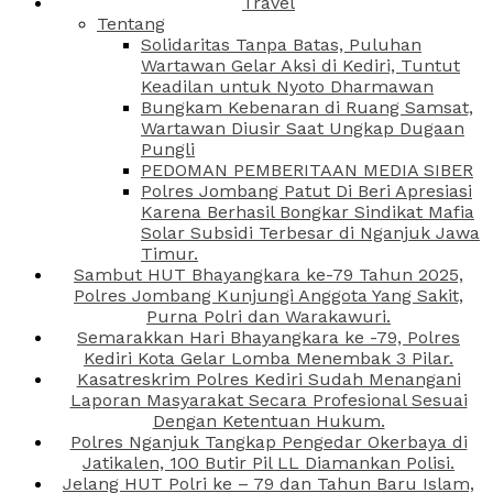
Travel
Tentang
Solidaritas Tanpa Batas, Puluhan
Wartawan Gelar Aksi di Kediri, Tuntut
Keadilan untuk Nyoto Dharmawan
Bungkam Kebenaran di Ruang Samsat,
Wartawan Diusir Saat Ungkap Dugaan
Pungli
PEDOMAN PEMBERITAAN MEDIA SIBER
Polres Jombang Patut Di Beri Apresiasi
Karena Berhasil Bongkar Sindikat Mafia
Solar Subsidi Terbesar di Nganjuk Jawa
Timur.
Sambut HUT Bhayangkara ke-79 Tahun 2025,
Polres Jombang Kunjungi Anggota Yang Sakit,
Purna Polri dan Warakawuri.
Semarakkan Hari Bhayangkara ke -79, Polres
Kediri Kota Gelar Lomba Menembak 3 Pilar.
Kasatreskrim Polres Kediri Sudah Menangani
Laporan Masyarakat Secara Profesional Sesuai
Dengan Ketentuan Hukum.
Polres Nganjuk Tangkap Pengedar Okerbaya di
Jatikalen, 100 Butir Pil LL Diamankan Polisi.
Jelang HUT Polri ke – 79 dan Tahun Baru Islam,