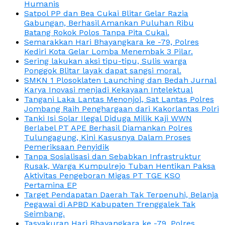
Humanis
Satpol PP dan Bea Cukai Blitar Gelar Razia
Gabungan, Berhasil Amankan Puluhan Ribu
Batang Rokok Polos Tanpa Pita Cukai.
Semarakkan Hari Bhayangkara ke -79, Polres
Kediri Kota Gelar Lomba Menembak 3 Pilar.
Sering lakukan aksi tipu-tipu, Sulis warga
Ponggok Blitar layak dapat sangsi moral.
SMKN 1 Plosoklaten Launching dan Bedah Jurnal
Karya Inovasi menjadi Kekayaan Intelektual
Tangani Laka Lantas Menonjol, Sat Lantas Polres
Jombang Raih Penghargaan dari Kakorlantas Polri
Tanki Isi Solar Ilegal Diduga Milik Kaji WWN
Berlabel PT APE Berhasil Diamankan Polres
Tulungagung, Kini Kasusnya Dalam Proses
Pemeriksaan Penyidik
Tanpa Sosialisasi dan Sebabkan Infrastruktur
Rusak, Warga Kumpulrejo Tuban Hentikan Paksa
Aktivitas Pengeboran Migas PT TGE KSO
Pertamina EP
Target Pendapatan Daerah Tak Terpenuhi, Belanja
Pegawai di APBD Kabupaten Trenggalek Tak
Seimbang.
Tasyakuran Hari Bhayangkara ke -79, Polres