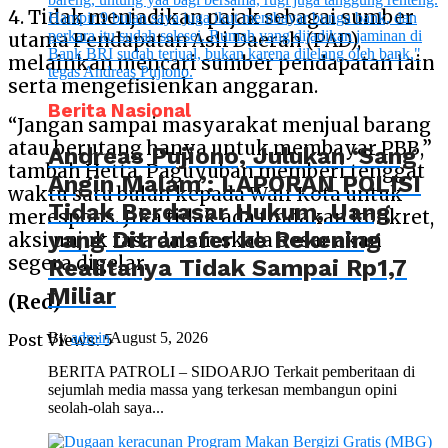
4. Tidak menjadikan pajak sebagai sumber
utama Pendapatan Asli Daerah (PAD),
melainkan mencari sumber pendapatan lain
serta mengefisienkan anggaran.
Berita Nasional
“Jangan sampai masyarakat menjual barang
atau berutang hanya untuk membayar PBB,”
Andreas Pujiono, Julukan ‘Sang
tambah Hetta. Paguyuban memberi tenggat
Angin Malam’: LAPORAN POLISI
waktu satu bulan kepada Wali Kota untuk
Tidak Berdasar Hukum, Uang
merespons. Jika tidak ada tindakan konkret,
yang Ditransfer ke Rekening
aksi unjuk rasa dalam skala besar akan
segera digelar.
Realitanya Tidak Sampai Rp1,7
Miliar
(Red)
By
admin
August 5, 2026
Post Views:
5
BERITA PATROLI – SIDOARJO Terkait pemberitaan di
sejumlah media massa yang terkesan membangun opini
seolah-olah saya...