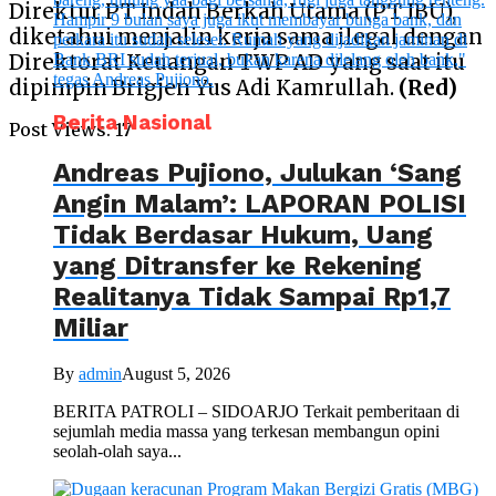
Direktur PT Indah Berkah Utama (PT IBU),
diketahui menjalin kerja sama ilegal dengan
Direktorat Keuangan TWP AD yang saat itu
dipimpin Brigjen Yus Adi Kamrullah.
(Red)
Berita Nasional
Post Views:
17
Andreas Pujiono, Julukan ‘Sang
Angin Malam’: LAPORAN POLISI
Tidak Berdasar Hukum, Uang
yang Ditransfer ke Rekening
Realitanya Tidak Sampai Rp1,7
Miliar
By
admin
August 5, 2026
BERITA PATROLI – SIDOARJO Terkait pemberitaan di
sejumlah media massa yang terkesan membangun opini
seolah-olah saya...