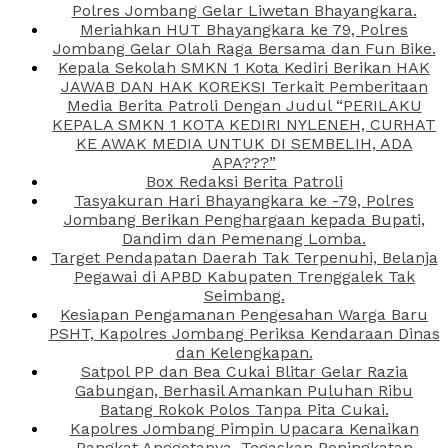
Polres Jombang Gelar Liwetan Bhayangkara.
Meriahkan HUT Bhayangkara ke 79, Polres
Jombang Gelar Olah Raga Bersama dan Fun Bike.
Kepala Sekolah SMKN 1 Kota Kediri Berikan HAK
JAWAB DAN HAK KOREKSI Terkait Pemberitaan
Media Berita Patroli Dengan Judul “PERILAKU
KEPALA SMKN 1 KOTA KEDIRI NYLENEH, CURHAT
KE AWAK MEDIA UNTUK DI SEMBELIH, ADA
APA???”
Box Redaksi Berita Patroli
Tasyakuran Hari Bhayangkara ke -79, Polres
Jombang Berikan Penghargaan kepada Bupati,
Dandim dan Pemenang Lomba.
Target Pendapatan Daerah Tak Terpenuhi, Belanja
Pegawai di APBD Kabupaten Trenggalek Tak
Seimbang.
Kesiapan Pengamanan Pengesahan Warga Baru
PSHT, Kapolres Jombang Periksa Kendaraan Dinas
dan Kelengkapan.
Satpol PP dan Bea Cukai Blitar Gelar Razia
Gabungan, Berhasil Amankan Puluhan Ribu
Batang Rokok Polos Tanpa Pita Cukai.
Kapolres Jombang Pimpin Upacara Kenaikan
Pangkat Anggotanya, Tegaskan Peningkatan