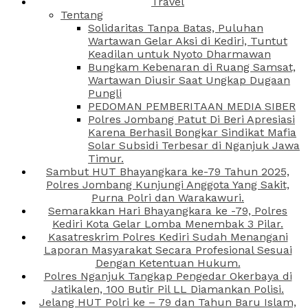
Travel
Tentang
Solidaritas Tanpa Batas, Puluhan
Wartawan Gelar Aksi di Kediri, Tuntut
Keadilan untuk Nyoto Dharmawan
Bungkam Kebenaran di Ruang Samsat,
Wartawan Diusir Saat Ungkap Dugaan
Pungli
PEDOMAN PEMBERITAAN MEDIA SIBER
Polres Jombang Patut Di Beri Apresiasi
Karena Berhasil Bongkar Sindikat Mafia
Solar Subsidi Terbesar di Nganjuk Jawa
Timur.
Sambut HUT Bhayangkara ke-79 Tahun 2025,
Polres Jombang Kunjungi Anggota Yang Sakit,
Purna Polri dan Warakawuri.
Semarakkan Hari Bhayangkara ke -79, Polres
Kediri Kota Gelar Lomba Menembak 3 Pilar.
Kasatreskrim Polres Kediri Sudah Menangani
Laporan Masyarakat Secara Profesional Sesuai
Dengan Ketentuan Hukum.
Polres Nganjuk Tangkap Pengedar Okerbaya di
Jatikalen, 100 Butir Pil LL Diamankan Polisi.
Jelang HUT Polri ke – 79 dan Tahun Baru Islam,