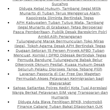
Sucahyo
Diduga Kebal Hukum, Tambang Ilegal Milik
Munarto di Tuban Terus Menggerus Alam,
Kapolresta Diminta Bertindak Tegas
APH Kabupaten Tuban Tutup Mata, Tambang
Ilegal Munarto di Grabakan Tetap Beroperasi
Pasca Pemberitaan, Publik Desak Bareskrim Polri
Ambil Alih Penanganan
Tulungagung Marak Bermunculan Toko Miras
Ilegal, Tokoh Agama Desak APH Bertindak Tegas
Dugaan Setoran 15 Persen Proyek APBD Tuban
Mencuat, Komisi I DPRD Didesak Bertindak Tegas
Pemuda Bandung Tulungagung Babak Belur
Dikeroyok Oknum Pesilat, Kuasa Hukum Desak
Seluruh Pelaku Diproses Tanpa Tebang Pilih
Layanan Pasporia di Car Free Day Magetan
Permudah Akses Pelayanan Keimigrasian bagi
Masyarakat
Satpas Satlantas Polres Kediri Kota Tuai Apresiasi
Warga Berkat Pelayanan SIM yang Transparan dan
Humanis
Diduga Ada Biaya Penitipan BPKB, Indomobil
Finance Cabang Tuban Bakal Dilaporkan OJK