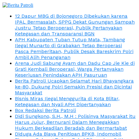
12 Dapur MBG di Bojonegoro Dibekukan karena
IPAL Bermasalah, SPPG Dekat Gunungan Sampah
Justru Tetap Beroperasi, Publik Pertanyakan
Ketegasan dan Transparansi BGN
APH Kabupaten Tuban Tutup Mata, Tambang
Ilegal Munarto di Grabakan Tetap Beroperasi
Pasca Pemberitaan, Publik Desak Bareskrim Polri
Ambil Alih Penanganan
Arena Judi Sabung Ayam dan Dadu Cap Jie Kie di
Grati Kembali Beroperasi, Warga Pertanyakan
Keseriusan Penindakan APH Pasuruan
Berita Patroli Ucapkan Selamat Hari Bhayangkara
ke-80, Dukung Polri Semakin Presisi dan Dicintai
Masyarakat
Bisnis Miras Ilegal Menggurita di Kota Blitar,
Ketegasan dan Nyali APH Dipertanyakan
Box Redaksi Berita Patroli
Didi Sungkono, S.H., M.H : Polisinya Masyarakat itu
Harus Jujur, Bernurani Dalam Menegakkan
Hukum Berkeadilan Beradab dan Bermartabat
Diduga Ada Biaya Penitipan BPKB, Indomobil