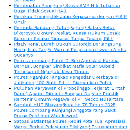
Pembuatan Panggung Siswa SMP N 5 Tuban di
Duga Tidak Sesuai RAB.
Pemkab Trenggalek Jalin Kerjasama dengan FISIP
Unair
Pemuda Bandung Tulungagung Babak Belur
Dikeroyok Oknum Pesilat, Kuasa Hukum Desak
Seluruh Pelaku Diproses Tanpa Tebang Pilih
Pisah Kenal Lurah Dukuh Sutorejo Berlangsung
Haru, Isak Tangis Warnai Perpisahan Isworo Andik
Sucahyo
Polres Jombang Patut Di Beri Apresiasi Karena
Berhasil Bongkar Sindikat Mafia Solar Subsidi
Terbesar di Nganjuk Jawa Timur.
Polres Nganjuk Tangkap Pengedar Okerbaya di
Jatikalen, 100 Butir Pil LL Diamankan Polisi.
Puluhan Karyawan di Probolinggo Terjerat ‘Lintah
Darat’, Aparat Diminta Bongkar Dugaan Praktik
Rentenir Oknum Pegawai di PT Secco Nusantara
Sambut HUT Bhayangkara ke-79 Tahun 2025,
Polres Jombang Kunjungi Anggota Yang Sakit,
Purna Polri dan Warakawuri.
Satpas Satlantas Polres Kediri Kota Tuai Apresiasi
Warga Berkat Pelayanan SIM yang Transparan dan