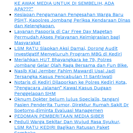
KE AWAK MEDIA UNTUK DI SEMBELIH, ADA
APA???”
Kesiapan Pengamanan Pengesahan Warga Baru
PSHT, Kapolres Jombang Periksa Kendaraan Dinas
dan Kelengkapan.
Layanan Pasporia di Car Free Day Magetan
Permudah Akses Pelayanan Keimigrasian bagi
Masyarakat
LSM RATU Siapkan Aksi Damai, Dorong Audit
Investigatif Menyeluruh Program MBG di Kediri
Meriahkan HUT Bhayangkara ke 79, Polres
Jombang Gelar Olah Raga Bersama dan Fun Bike.
Nasib Kiai Jember Fahim Mawardi Usai Jadi
Tersangka Kasus Pencabulan 11 Santriwati
Notaris di Kediri Dilaporkan ke Polres Kediri Kota,
“Pengacara Jalanan” Kawal Kasus Dugaan
Penggelapan SHM
Oknum Dokter belum lulus Specialis, tangani
Pasien Penderita Tumor, Direktur Rumah Sakit Dr
Soetomo,diminta Evaluasi Managemen
PEDOMAN PEMBERITAAN MEDIA SIBER
Peduli Warga Sekitar Dan Wujud Rasa Syukur,
LSM RATU KEDIRI Bagikan Ratusan Paket
Sembako