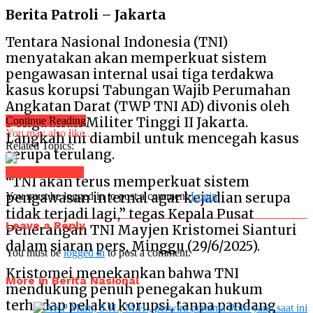
Berita Patroli – Jakarta
Tentara Nasional Indonesia (TNI)
menyatakan akan memperkuat sistem
pengawasan internal usai tiga terdakwa
kasus korupsi Tabungan Wajib Perumahan
Angkatan Darat (TWP TNI AD) divonis oleh
Pengadilan Militer Tinggi II Jakarta.
Continue Reading
You may also like...
Langkah ini diambil untuk mencegah kasus
Related Topics:
serupa terulang.
Click to comment
“TNI akan terus memperkuat sistem
pengawasan internal agar kejadian serupa
You must be logged in to post a comment
Login
tidak terjadi lagi,” tegas Kepala Pusat
Leave a Reply
Penerangan TNI Mayjen Kristomei Sianturi
dalam siaran pers, Minggu (29/6/2025).
You must be
logged in
to post a comment.
Kristomei menekankan bahwa TNI
More in Berita Nasional
mendukung penuh penegakan hukum
terhadap pelaku korupsi, tanpa pandang