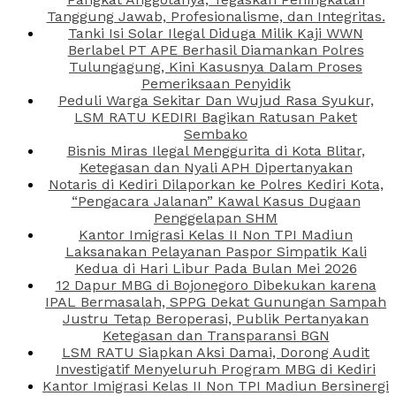
Tanggung Jawab, Profesionalisme, dan Integritas.
Tanki Isi Solar Ilegal Diduga Milik Kaji WWN
Berlabel PT APE Berhasil Diamankan Polres
Tulungagung, Kini Kasusnya Dalam Proses
Pemeriksaan Penyidik
Peduli Warga Sekitar Dan Wujud Rasa Syukur,
LSM RATU KEDIRI Bagikan Ratusan Paket
Sembako
Bisnis Miras Ilegal Menggurita di Kota Blitar,
Ketegasan dan Nyali APH Dipertanyakan
Notaris di Kediri Dilaporkan ke Polres Kediri Kota,
“Pengacara Jalanan” Kawal Kasus Dugaan
Penggelapan SHM
Kantor Imigrasi Kelas II Non TPI Madiun
Laksanakan Pelayanan Paspor Simpatik Kali
Kedua di Hari Libur Pada Bulan Mei 2026
12 Dapur MBG di Bojonegoro Dibekukan karena
IPAL Bermasalah, SPPG Dekat Gunungan Sampah
Justru Tetap Beroperasi, Publik Pertanyakan
Ketegasan dan Transparansi BGN
LSM RATU Siapkan Aksi Damai, Dorong Audit
Investigatif Menyeluruh Program MBG di Kediri
Kantor Imigrasi Kelas II Non TPI Madiun Bersinergi