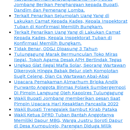
Jombang Berikan Penghargaan kepada Bupati,
Dandim dan Pemenang Lomba.
Terkait Penarikan Sejumplah Uang Yang di
Lakukan Camat Kepada Kades, Kepala Inspektorat
Tuban di Konfirmasi Memilih Bungkam.
Terkait Penarikan Uang Yang di Lakukan Camat
Kepada Kades, Kepala Inspektorat Tuban di
Konfirmasi Memilih Bungkam.
Tidak Benar, ODGJ Dipasung 3 Tahun
Tulungagung Marak Bermunculan Toko Miras
Ilegal, Tokoh Agama Desak APH Bertindak Tegas
Ungkap Giat Ilegal Mafia Solar, Seorang Wartawan
Dikeroyok Hingga Babak Belur oleh Komplotan
Sugit Celeng, Dian Cs Wartawan Abal-Abal
Upacara Pemakaman Almarhum Bripka Andik
Purwanto Anggota Binmas Polsek Sumbergempol
Di Pimpin Langsung Oleh Kapolres Tulungagung
Wakil Bupati Jombang memberikan pesan Saat
Pimpin Upacara Hari Kesaktian Pancasila 2022
Wakil Bupati Trenggalek Sambut Kirab Pataka
Wakil Ketua DPRD Tuban Bantah Anggotanya
Memiliki Dapur MBG, Warga Justru Soroti Dapur
di Desa Kumpulrejo, Parengan Diduga Milik