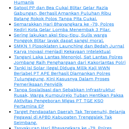
Humanis
Satpol PP dan Bea Cukai Blitar Gelar Razia
Gabungan, Berhasil Amankan Puluhan Ribu
Batang Rokok Polos Tanpa Pita Cukai.
Semarakkan Hari Bhayangkara ke -79, Polres
Kediri Kota Gelar Lomba Menembak 3 Pilar.
Sering lakukan aksi tipu-tipu, Sulis warga
Ponggok Blitar layak dapat sangsi moral.
SMKN 1 Plosoklaten Launching dan Bedah Jurnal
Karya Inovasi menjadi Kekayaan Intelektual
Tangani Laka Lantas Menonjol, Sat Lantas Polres
Jombang Raih Penghargaan dari Kakorlantas Polri
Tanki Isi Solar Ilegal Diduga Milik Kaji WWN
Berlabel PT APE Berhasil Diamankan Polres
Tulungagung, Kini Kasusnya Dalam Proses
Pemeriksaan Penyidik
Tanpa Sosialisasi dan Sebabkan Infrastruktur
Rusak, Warga Kumpulrejo Tuban Hentikan Paksa
Aktivitas Pengeboran Migas PT TGE KSO
Pertamina EP
Target Pendapatan Daerah Tak Terpenuhi, Belanja
Pegawai di APBD Kabupaten Trenggalek Tak
Seimbang.
Tasyakuran Hari Bhayangkara ke -79, Polres