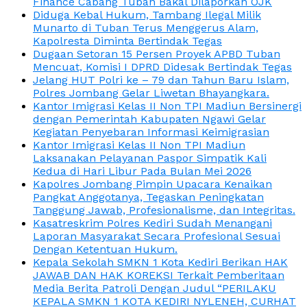
Finance Cabang Tuban Bakal Dilaporkan OJK
Diduga Kebal Hukum, Tambang Ilegal Milik
Munarto di Tuban Terus Menggerus Alam,
Kapolresta Diminta Bertindak Tegas
Dugaan Setoran 15 Persen Proyek APBD Tuban
Mencuat, Komisi I DPRD Didesak Bertindak Tegas
Jelang HUT Polri ke – 79 dan Tahun Baru Islam,
Polres Jombang Gelar Liwetan Bhayangkara.
Kantor Imigrasi Kelas II Non TPI Madiun Bersinergi
dengan Pemerintah Kabupaten Ngawi Gelar
Kegiatan Penyebaran Informasi Keimigrasian
Kantor Imigrasi Kelas II Non TPI Madiun
Laksanakan Pelayanan Paspor Simpatik Kali
Kedua di Hari Libur Pada Bulan Mei 2026
Kapolres Jombang Pimpin Upacara Kenaikan
Pangkat Anggotanya, Tegaskan Peningkatan
Tanggung Jawab, Profesionalisme, dan Integritas.
Kasatreskrim Polres Kediri Sudah Menangani
Laporan Masyarakat Secara Profesional Sesuai
Dengan Ketentuan Hukum.
Kepala Sekolah SMKN 1 Kota Kediri Berikan HAK
JAWAB DAN HAK KOREKSI Terkait Pemberitaan
Media Berita Patroli Dengan Judul “PERILAKU
KEPALA SMKN 1 KOTA KEDIRI NYLENEH, CURHAT