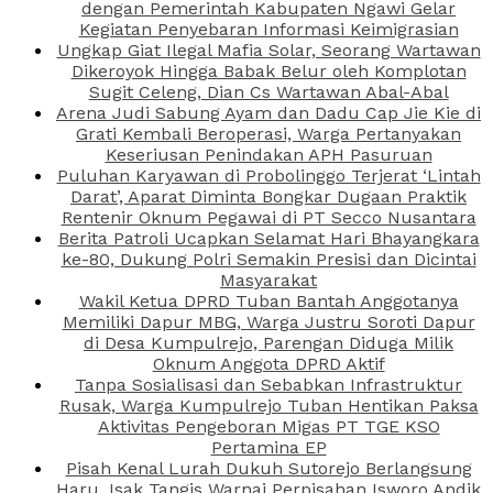
dengan Pemerintah Kabupaten Ngawi Gelar
Kegiatan Penyebaran Informasi Keimigrasian
Ungkap Giat Ilegal Mafia Solar, Seorang Wartawan
Dikeroyok Hingga Babak Belur oleh Komplotan
Sugit Celeng, Dian Cs Wartawan Abal-Abal
Arena Judi Sabung Ayam dan Dadu Cap Jie Kie di
Grati Kembali Beroperasi, Warga Pertanyakan
Keseriusan Penindakan APH Pasuruan
Puluhan Karyawan di Probolinggo Terjerat ‘Lintah
Darat’, Aparat Diminta Bongkar Dugaan Praktik
Rentenir Oknum Pegawai di PT Secco Nusantara
Berita Patroli Ucapkan Selamat Hari Bhayangkara
ke-80, Dukung Polri Semakin Presisi dan Dicintai
Masyarakat
Wakil Ketua DPRD Tuban Bantah Anggotanya
Memiliki Dapur MBG, Warga Justru Soroti Dapur
di Desa Kumpulrejo, Parengan Diduga Milik
Oknum Anggota DPRD Aktif
Tanpa Sosialisasi dan Sebabkan Infrastruktur
Rusak, Warga Kumpulrejo Tuban Hentikan Paksa
Aktivitas Pengeboran Migas PT TGE KSO
Pertamina EP
Pisah Kenal Lurah Dukuh Sutorejo Berlangsung
Haru, Isak Tangis Warnai Perpisahan Isworo Andik