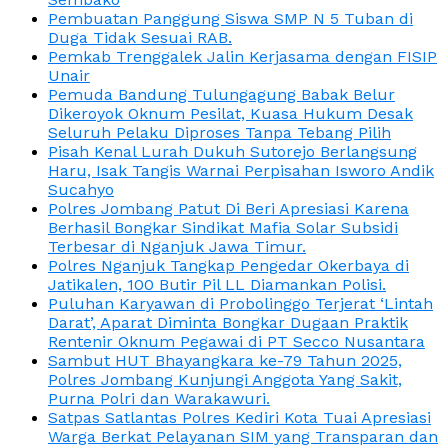
Pembuatan Panggung Siswa SMP N 5 Tuban di
Duga Tidak Sesuai RAB.
Pemkab Trenggalek Jalin Kerjasama dengan FISIP
Unair
Pemuda Bandung Tulungagung Babak Belur
Dikeroyok Oknum Pesilat, Kuasa Hukum Desak
Seluruh Pelaku Diproses Tanpa Tebang Pilih
Pisah Kenal Lurah Dukuh Sutorejo Berlangsung
Haru, Isak Tangis Warnai Perpisahan Isworo Andik
Sucahyo
Polres Jombang Patut Di Beri Apresiasi Karena
Berhasil Bongkar Sindikat Mafia Solar Subsidi
Terbesar di Nganjuk Jawa Timur.
Polres Nganjuk Tangkap Pengedar Okerbaya di
Jatikalen, 100 Butir Pil LL Diamankan Polisi.
Puluhan Karyawan di Probolinggo Terjerat ‘Lintah
Darat’, Aparat Diminta Bongkar Dugaan Praktik
Rentenir Oknum Pegawai di PT Secco Nusantara
Sambut HUT Bhayangkara ke-79 Tahun 2025,
Polres Jombang Kunjungi Anggota Yang Sakit,
Purna Polri dan Warakawuri.
Satpas Satlantas Polres Kediri Kota Tuai Apresiasi
Warga Berkat Pelayanan SIM yang Transparan dan