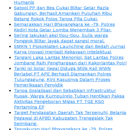
Humanis
Satpol PP dan Bea Cukai Blitar Gelar Razia
Gabungan, Berhasil Amankan Puluhan Ribu
Batang Rokok Polos Tanpa Pita Cukai.
Semarakkan Hari Bhayangkara ke -79, Polres
Kediri Kota Gelar Lomba Menembak 3 Pilar.
Sering lakukan aksi tipu-tipu, Sulis warga
Ponggok Blitar layak dapat sangsi moral.
SMKN 1 Plosoklaten Launching dan Bedah Jurnal
Karya Inovasi menjadi Kekayaan Intelektual
Tangani Laka Lantas Menonjol, Sat Lantas Polres
Jombang Raih Penghargaan dari Kakorlantas Polri
Tanki Isi Solar Ilegal Diduga Milik Kaji WWN
Berlabel PT APE Berhasil Diamankan Polres
Tulungagung, Kini Kasusnya Dalam Proses
Pemeriksaan Penyidik
Tanpa Sosialisasi dan Sebabkan Infrastruktur
Rusak, Warga Kumpulrejo Tuban Hentikan Paksa
Aktivitas Pengeboran Migas PT TGE KSO
Pertamina EP
Target Pendapatan Daerah Tak Terpenuhi, Belanja
Pegawai di APBD Kabupaten Trenggalek Tak
Seimbang.
Tasyakuran Hari Bhayangkara ke -79, Polres