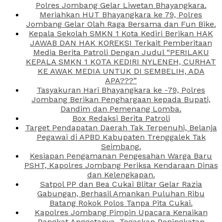
Polres Jombang Gelar Liwetan Bhayangkara.
Meriahkan HUT Bhayangkara ke 79, Polres
Jombang Gelar Olah Raga Bersama dan Fun Bike.
Kepala Sekolah SMKN 1 Kota Kediri Berikan HAK
JAWAB DAN HAK KOREKSI Terkait Pemberitaan
Media Berita Patroli Dengan Judul “PERILAKU
KEPALA SMKN 1 KOTA KEDIRI NYLENEH, CURHAT
KE AWAK MEDIA UNTUK DI SEMBELIH, ADA
APA???”
Tasyakuran Hari Bhayangkara ke -79, Polres
Jombang Berikan Penghargaan kepada Bupati,
Dandim dan Pemenang Lomba.
Box Redaksi Berita Patroli
Target Pendapatan Daerah Tak Terpenuhi, Belanja
Pegawai di APBD Kabupaten Trenggalek Tak
Seimbang.
Kesiapan Pengamanan Pengesahan Warga Baru
PSHT, Kapolres Jombang Periksa Kendaraan Dinas
dan Kelengkapan.
Satpol PP dan Bea Cukai Blitar Gelar Razia
Gabungan, Berhasil Amankan Puluhan Ribu
Batang Rokok Polos Tanpa Pita Cukai.
Kapolres Jombang Pimpin Upacara Kenaikan
Pangkat Anggotanya, Tegaskan Peningkatan