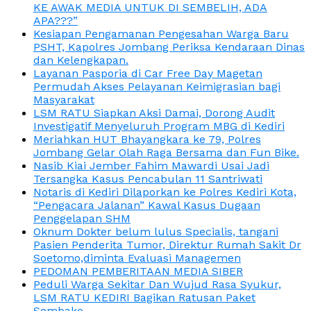
KE AWAK MEDIA UNTUK DI SEMBELIH, ADA
APA???”
Kesiapan Pengamanan Pengesahan Warga Baru
PSHT, Kapolres Jombang Periksa Kendaraan Dinas
dan Kelengkapan.
Layanan Pasporia di Car Free Day Magetan
Permudah Akses Pelayanan Keimigrasian bagi
Masyarakat
LSM RATU Siapkan Aksi Damai, Dorong Audit
Investigatif Menyeluruh Program MBG di Kediri
Meriahkan HUT Bhayangkara ke 79, Polres
Jombang Gelar Olah Raga Bersama dan Fun Bike.
Nasib Kiai Jember Fahim Mawardi Usai Jadi
Tersangka Kasus Pencabulan 11 Santriwati
Notaris di Kediri Dilaporkan ke Polres Kediri Kota,
“Pengacara Jalanan” Kawal Kasus Dugaan
Penggelapan SHM
Oknum Dokter belum lulus Specialis, tangani
Pasien Penderita Tumor, Direktur Rumah Sakit Dr
Soetomo,diminta Evaluasi Managemen
PEDOMAN PEMBERITAAN MEDIA SIBER
Peduli Warga Sekitar Dan Wujud Rasa Syukur,
LSM RATU KEDIRI Bagikan Ratusan Paket
Sembako