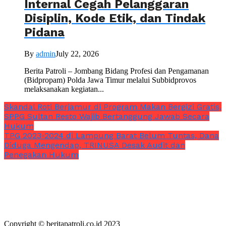
Internal Cegah Pelanggaran
Disiplin, Kode Etik, dan Tindak
Pidana
By
admin
July 22, 2026
Berita Patroli – Jombang Bidang Profesi dan Pengamanan
(Bidpropam) Polda Jawa Timur melalui Subbidprovos
melaksanakan kegiatan...
Skandal Roti Berjamur di Program Makan Bergizi Gratis,
SPPG Sultan Resto Wajib Bertanggung Jawab Secara
Hukum
TPG 2023-2024 di Lampung Barat Belum Tuntas, Dana
Diduga Mengendap, TRINUSA Desak Audit dan
Penegakan Hukum
Copyright © beritapatroli.co.id 2023