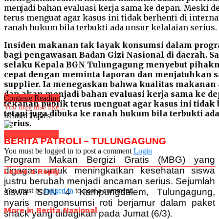
Insiden makanan tak layak konsumsi dalam prog
bagi pengawasan Badan Gizi Nasional di daerah. S
selaku Kepala BGN Tulungagung menyebut pihakn
cepat dengan meminta laporan dan menjatuhkan s
supplier. Ia menegaskan bahwa kualitas makanan a
dan akan menjadi bahan evaluasi kerja sama ke d
Continue Reading
tekanan publik terus menguat agar kasus ini tidak b
You may also like...
tetapi juga dibuka ke ranah hukum bila terbukti ad
Related Topics:
serius.
Click to comment
BERITA PATROLI – TULUNGAGUNG
You must be logged in to post a comment
Login
Program Makan Bergizi Gratis (MBG) yang
digagas untuk meningkatkan kesehatan siswa
Leave a Reply
justru berubah menjadi ancaman serius. Sejumlah
You must be
logged in
to post a comment.
siswa SDN 4 Kampungdalem, Tulungagung,
nyaris mengonsumsi roti berjamur dalam paket
More in Berita Nasional
snack yang dibagikan pada Jumat (6/3).