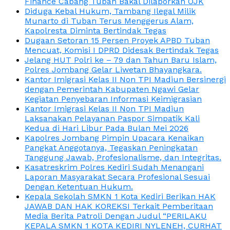
Finance Cabang Tuban Bakal Dilaporkan OJK
Diduga Kebal Hukum, Tambang Ilegal Milik
Munarto di Tuban Terus Menggerus Alam,
Kapolresta Diminta Bertindak Tegas
Dugaan Setoran 15 Persen Proyek APBD Tuban
Mencuat, Komisi I DPRD Didesak Bertindak Tegas
Jelang HUT Polri ke – 79 dan Tahun Baru Islam,
Polres Jombang Gelar Liwetan Bhayangkara.
Kantor Imigrasi Kelas II Non TPI Madiun Bersinergi
dengan Pemerintah Kabupaten Ngawi Gelar
Kegiatan Penyebaran Informasi Keimigrasian
Kantor Imigrasi Kelas II Non TPI Madiun
Laksanakan Pelayanan Paspor Simpatik Kali
Kedua di Hari Libur Pada Bulan Mei 2026
Kapolres Jombang Pimpin Upacara Kenaikan
Pangkat Anggotanya, Tegaskan Peningkatan
Tanggung Jawab, Profesionalisme, dan Integritas.
Kasatreskrim Polres Kediri Sudah Menangani
Laporan Masyarakat Secara Profesional Sesuai
Dengan Ketentuan Hukum.
Kepala Sekolah SMKN 1 Kota Kediri Berikan HAK
JAWAB DAN HAK KOREKSI Terkait Pemberitaan
Media Berita Patroli Dengan Judul “PERILAKU
KEPALA SMKN 1 KOTA KEDIRI NYLENEH, CURHAT