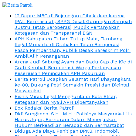
12 Dapur MBG di Bojonegoro Dibekukan karena
IPAL Bermasalah, SPPG Dekat Gunungan Sampah
Justru Tetap Beroperasi, Publik Pertanyakan
Ketegasan dan Transparansi BGN
APH Kabupaten Tuban Tutup Mata, Tambang
Ilegal Munarto di Grabakan Tetap Beroperasi
Pasca Pemberitaan, Publik Desak Bareskrim Polri
Ambil Alih Penanganan
Arena Judi Sabung Ayam dan Dadu Cap Jie Kie di
Grati Kembali Beroperasi, Warga Pertanyakan
Keseriusan Penindakan APH Pasuruan
Berita Patroli Ucapkan Selamat Hari Bhayangkara
ke-80, Dukung Polri Semakin Presisi dan Dicintai
Masyarakat
Bisnis Miras Ilegal Menggurita di Kota Blitar,
Ketegasan dan Nyali APH Dipertanyakan
Box Redaksi Berita Patroli
Didi Sungkono, S.H., M.H : Polisinya Masyarakat itu
Harus Jujur, Bernurani Dalam Menegakkan
Hukum Berkeadilan Beradab dan Bermartabat
Diduga Ada Biaya Penitipan BPKB, Indomobil