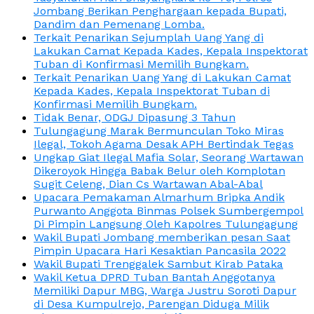
Jombang Berikan Penghargaan kepada Bupati,
Dandim dan Pemenang Lomba.
Terkait Penarikan Sejumplah Uang Yang di
Lakukan Camat Kepada Kades, Kepala Inspektorat
Tuban di Konfirmasi Memilih Bungkam.
Terkait Penarikan Uang Yang di Lakukan Camat
Kepada Kades, Kepala Inspektorat Tuban di
Konfirmasi Memilih Bungkam.
Tidak Benar, ODGJ Dipasung 3 Tahun
Tulungagung Marak Bermunculan Toko Miras
Ilegal, Tokoh Agama Desak APH Bertindak Tegas
Ungkap Giat Ilegal Mafia Solar, Seorang Wartawan
Dikeroyok Hingga Babak Belur oleh Komplotan
Sugit Celeng, Dian Cs Wartawan Abal-Abal
Upacara Pemakaman Almarhum Bripka Andik
Purwanto Anggota Binmas Polsek Sumbergempol
Di Pimpin Langsung Oleh Kapolres Tulungagung
Wakil Bupati Jombang memberikan pesan Saat
Pimpin Upacara Hari Kesaktian Pancasila 2022
Wakil Bupati Trenggalek Sambut Kirab Pataka
Wakil Ketua DPRD Tuban Bantah Anggotanya
Memiliki Dapur MBG, Warga Justru Soroti Dapur
di Desa Kumpulrejo, Parengan Diduga Milik