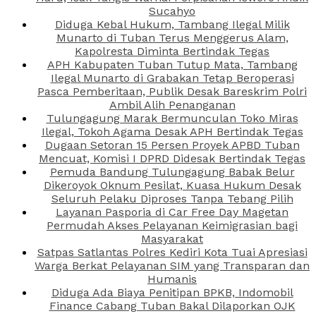
Sucahyo
Diduga Kebal Hukum, Tambang Ilegal Milik
Munarto di Tuban Terus Menggerus Alam,
Kapolresta Diminta Bertindak Tegas
APH Kabupaten Tuban Tutup Mata, Tambang
Ilegal Munarto di Grabakan Tetap Beroperasi
Pasca Pemberitaan, Publik Desak Bareskrim Polri
Ambil Alih Penanganan
Tulungagung Marak Bermunculan Toko Miras
Ilegal, Tokoh Agama Desak APH Bertindak Tegas
Dugaan Setoran 15 Persen Proyek APBD Tuban
Mencuat, Komisi I DPRD Didesak Bertindak Tegas
Pemuda Bandung Tulungagung Babak Belur
Dikeroyok Oknum Pesilat, Kuasa Hukum Desak
Seluruh Pelaku Diproses Tanpa Tebang Pilih
Layanan Pasporia di Car Free Day Magetan
Permudah Akses Pelayanan Keimigrasian bagi
Masyarakat
Satpas Satlantas Polres Kediri Kota Tuai Apresiasi
Warga Berkat Pelayanan SIM yang Transparan dan
Humanis
Diduga Ada Biaya Penitipan BPKB, Indomobil
Finance Cabang Tuban Bakal Dilaporkan OJK