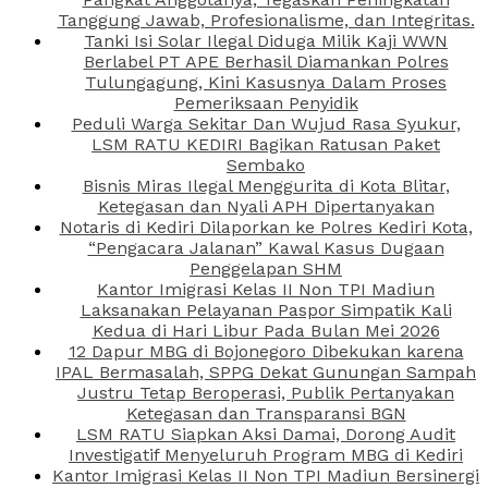
Tanggung Jawab, Profesionalisme, dan Integritas.
Tanki Isi Solar Ilegal Diduga Milik Kaji WWN
Berlabel PT APE Berhasil Diamankan Polres
Tulungagung, Kini Kasusnya Dalam Proses
Pemeriksaan Penyidik
Peduli Warga Sekitar Dan Wujud Rasa Syukur,
LSM RATU KEDIRI Bagikan Ratusan Paket
Sembako
Bisnis Miras Ilegal Menggurita di Kota Blitar,
Ketegasan dan Nyali APH Dipertanyakan
Notaris di Kediri Dilaporkan ke Polres Kediri Kota,
“Pengacara Jalanan” Kawal Kasus Dugaan
Penggelapan SHM
Kantor Imigrasi Kelas II Non TPI Madiun
Laksanakan Pelayanan Paspor Simpatik Kali
Kedua di Hari Libur Pada Bulan Mei 2026
12 Dapur MBG di Bojonegoro Dibekukan karena
IPAL Bermasalah, SPPG Dekat Gunungan Sampah
Justru Tetap Beroperasi, Publik Pertanyakan
Ketegasan dan Transparansi BGN
LSM RATU Siapkan Aksi Damai, Dorong Audit
Investigatif Menyeluruh Program MBG di Kediri
Kantor Imigrasi Kelas II Non TPI Madiun Bersinergi