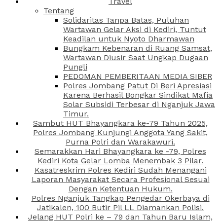
Travel
Tentang
Solidaritas Tanpa Batas, Puluhan
Wartawan Gelar Aksi di Kediri, Tuntut
Keadilan untuk Nyoto Dharmawan
Bungkam Kebenaran di Ruang Samsat,
Wartawan Diusir Saat Ungkap Dugaan
Pungli
PEDOMAN PEMBERITAAN MEDIA SIBER
Polres Jombang Patut Di Beri Apresiasi
Karena Berhasil Bongkar Sindikat Mafia
Solar Subsidi Terbesar di Nganjuk Jawa
Timur.
Sambut HUT Bhayangkara ke-79 Tahun 2025,
Polres Jombang Kunjungi Anggota Yang Sakit,
Purna Polri dan Warakawuri.
Semarakkan Hari Bhayangkara ke -79, Polres
Kediri Kota Gelar Lomba Menembak 3 Pilar.
Kasatreskrim Polres Kediri Sudah Menangani
Laporan Masyarakat Secara Profesional Sesuai
Dengan Ketentuan Hukum.
Polres Nganjuk Tangkap Pengedar Okerbaya di
Jatikalen, 100 Butir Pil LL Diamankan Polisi.
Jelang HUT Polri ke – 79 dan Tahun Baru Islam,