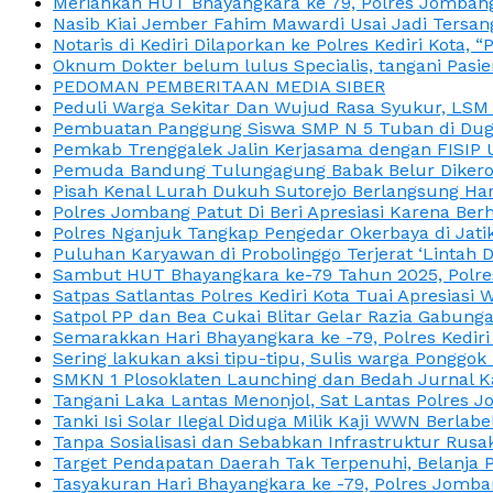
Meriahkan HUT Bhayangkara ke 79, Polres Jombang
Nasib Kiai Jember Fahim Mawardi Usai Jadi Tersan
Notaris di Kediri Dilaporkan ke Polres Kediri Kot
Oknum Dokter belum lulus Specialis, tangani Pasi
PEDOMAN PEMBERITAAN MEDIA SIBER
Peduli Warga Sekitar Dan Wujud Rasa Syukur, LS
Pembuatan Panggung Siswa SMP N 5 Tuban di Duga
Pemkab Trenggalek Jalin Kerjasama dengan FISIP 
Pemuda Bandung Tulungagung Babak Belur Dikeroy
Pisah Kenal Lurah Dukuh Sutorejo Berlangsung Har
Polres Jombang Patut Di Beri Apresiasi Karena Berh
Polres Nganjuk Tangkap Pengedar Okerbaya di Jatika
Puluhan Karyawan di Probolinggo Terjerat ‘Lintah 
Sambut HUT Bhayangkara ke-79 Tahun 2025, Polres
Satpas Satlantas Polres Kediri Kota Tuai Apresias
Satpol PP dan Bea Cukai Blitar Gelar Razia Gabung
Semarakkan Hari Bhayangkara ke -79, Polres Kedir
Sering lakukan aksi tipu-tipu, Sulis warga Ponggok 
SMKN 1 Plosoklaten Launching dan Bedah Jurnal Ka
Tangani Laka Lantas Menonjol, Sat Lantas Polres J
Tanki Isi Solar Ilegal Diduga Milik Kaji WWN Berl
Tanpa Sosialisasi dan Sebabkan Infrastruktur Rus
Target Pendapatan Daerah Tak Terpenuhi, Belanja
Tasyakuran Hari Bhayangkara ke -79, Polres Jom