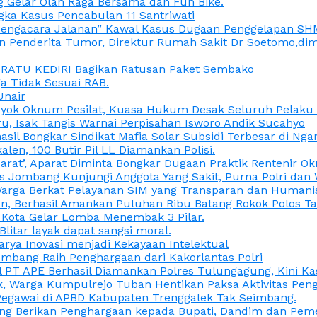
 Gelar Olah Raga Bersama dan Fun Bike.
gka Kasus Pencabulan 11 Santriwati
a, “Pengacara Jalanan” Kawal Kasus Dugaan Penggelapan SH
en Penderita Tumor, Direktur Rumah Sakit Dr Soetomo,d
M RATU KEDIRI Bagikan Ratusan Paket Sembako
 Tidak Sesuai RAB.
Unair
ok Oknum Pesilat, Kuasa Hukum Desak Seluruh Pelaku D
u, Isak Tangis Warnai Perpisahan Isworo Andik Sucahyo
asil Bongkar Sindikat Mafia Solar Subsidi Terbesar di Ng
len, 100 Butir Pil LL Diamankan Polisi.
Darat’, Aparat Diminta Bongkar Dugaan Praktik Rentenir 
 Jombang Kunjungi Anggota Yang Sakit, Purna Polri dan 
i Warga Berkat Pelayanan SIM yang Transparan dan Humani
an, Berhasil Amankan Puluhan Ribu Batang Rokok Polos Ta
i Kota Gelar Lomba Menembak 3 Pilar.
Blitar layak dapat sangsi moral.
rya Inovasi menjadi Kekayaan Intelektual
ombang Raih Penghargaan dari Kakorlantas Polri
abel PT APE Berhasil Diamankan Polres Tulungagung, Kini 
ak, Warga Kumpulrejo Tuban Hentikan Paksa Aktivitas Pe
 Pegawai di APBD Kabupaten Trenggalek Tak Seimbang.
bang Berikan Penghargaan kepada Bupati, Dandim dan Pe