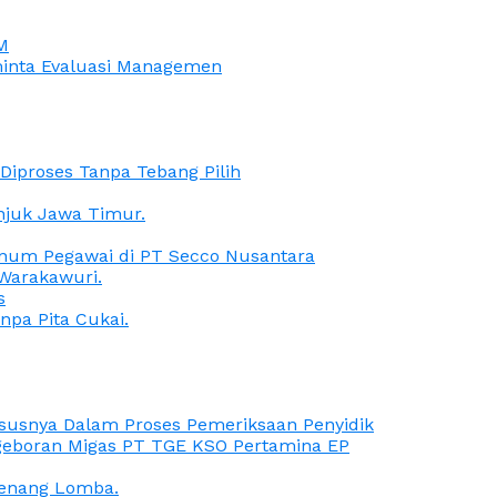
M
iminta Evaluasi Managemen
iproses Tanpa Tebang Pilih
anjuk Jawa Timur.
Oknum Pegawai di PT Secco Nusantara
Warakawuri.
s
npa Pita Cukai.
Kasusnya Dalam Proses Pemeriksaan Penyidik
ngeboran Migas PT TGE KSO Pertamina EP
menang Lomba.