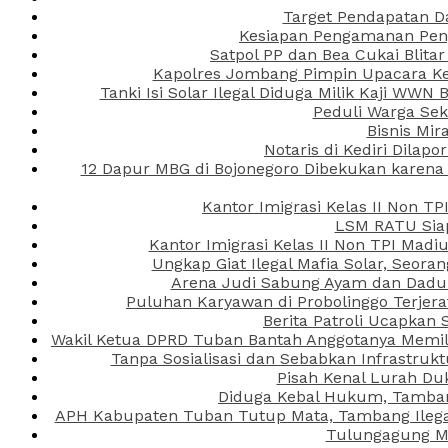
Target Pendapatan D
Kesiapan Pengamanan Peng
Satpol PP dan Bea Cukai Blita
Kapolres Jombang Pimpin Upacara Ken
Tanki Isi Solar Ilegal Diduga Milik Kaji WW
Peduli Warga Se
Bisnis Mir
Notaris di Kediri Dila
12 Dapur MBG di Bojonegoro Dibekukan karena
Kantor Imigrasi Kelas II Non T
LSM RATU Siap
Kantor Imigrasi Kelas II Non TPI Mad
Ungkap Giat Ilegal Mafia Solar, Seor
Arena Judi Sabung Ayam dan Dadu C
Puluhan Karyawan di Probolinggo Terjera
Berita Patroli Ucapkan 
Wakil Ketua DPRD Tuban Bantah Anggotanya Memili
Tanpa Sosialisasi dan Sebabkan Infrastru
Pisah Kenal Lurah Du
Diduga Kebal Hukum, Tambang
APH Kabupaten Tuban Tutup Mata, Tambang Ilegal 
Tulungagung Ma