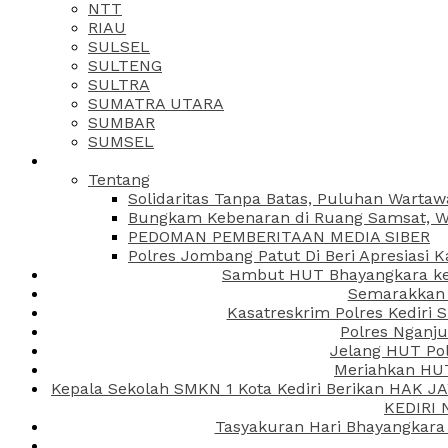
NTT
RIAU
SULSEL
SULTENG
SULTRA
SUMATRA UTARA
SUMBAR
SUMSEL
Tentang
Solidaritas Tanpa Batas, Puluhan Wartaw
Bungkam Kebenaran di Ruang Samsat, Wa
PEDOMAN PEMBERITAAN MEDIA SIBER
Polres Jombang Patut Di Beri Apresiasi K
Sambut HUT Bhayangkara ke-
Semarakkan H
Kasatreskrim Polres Kediri
Polres Nganju
Jelang HUT Pol
Meriahkan HUT
Kepala Sekolah SMKN 1 Kota Kediri Berikan HAK 
KEDIRI
Tasyakuran Hari Bhayangkara