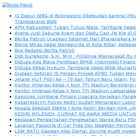
12 Dapur MBG di Bojonegoro Dibekukan karena IPA
Transparansi BGN
APH Kabupaten Tuban Tutup Mata, Tambang Ilegal M
Arena Judi Sabung Ayam dan Dadu Cap Jie Kie di 
Berita Patroli Ucapkan Selamat Hari Bhayangkara k
Bisnis Miras Ilegal Menggurita di Kota Blitar, Kete
Box Redaksi Berita Patroli
Didi Sungkono, S.H., M.H : Polisinya Masyarakat 
Diduga Ada Biaya Penitipan BPKB, Indomobil Finan
Diduga Kebal Hukum, Tambang Ilegal Milik Munarto
Dugaan Setoran 15 Persen Proyek APBD Tuban Menc
Jelang HUT Polri ke – 79 dan Tahun Baru Islam, P
Kantor Imigrasi Kelas II Non TPI Madiun Bersiner
Kantor Imigrasi Kelas II Non TPI Madiun Laksanaka
Kapolres Jombang Pimpin Upacara Kenaikan Pangkat
Kasatreskrim Polres Kediri Sudah Menangani Lapo
Kepala Sekolah SMKN 1 Kota Kediri Berikan HAK 
KEDIRI NYLENEH, CURHAT KE AWAK MEDIA UNTUK 
Kesiapan Pengamanan Pengesahan Warga Baru PSHT
Layanan Pasporia di Car Free Day Magetan Permud
LSM RATU Siapkan Aksi Damai, Dorong Audit Invest