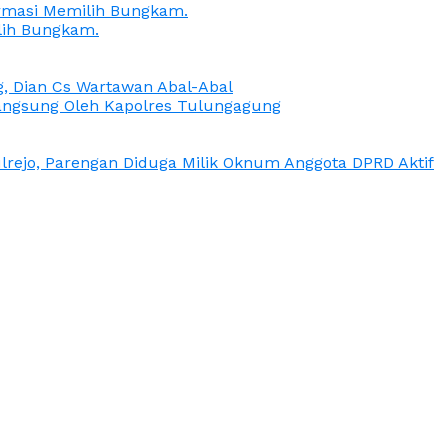
irmasi Memilih Bungkam.
lih Bungkam.
g, Dian Cs Wartawan Abal-Abal
ngsung Oleh Kapolres Tulungagung
rejo, Parengan Diduga Milik Oknum Anggota DPRD Aktif