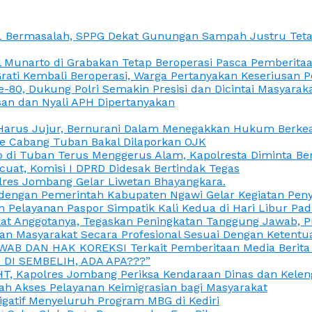
L Bermasalah, SPPG Dekat Gunungan Sampah Justru Tetap
unarto di Grabakan Tetap Beroperasi Pasca Pemberitaan
Grati Kembali Beroperasi, Warga Pertanyakan Keseriusan
e-80, Dukung Polri Semakin Presisi dan Dicintai Masyarak
gasan dan Nyali APH Dipertanyakan
itu Harus Jujur, Bernurani Dalam Menegakkan Hukum Berk
ce Cabang Tuban Bakal Dilaporkan OJK
 di Tuban Terus Menggerus Alam, Kapolresta Diminta Be
uat, Komisi I DPRD Didesak Bertindak Tegas
olres Jombang Gelar Liwetan Bhayangkara.
gi dengan Pemerintah Kabupaten Ngawi Gelar Kegiatan Pen
n Pelayanan Paspor Simpatik Kali Kedua di Hari Libur Pa
 Anggotanya, Tegaskan Peningkatan Tanggung Jawab, Prof
ran Masyarakat Secara Profesional Sesuai Dengan Ketent
JAWAB DAN HAK KOREKSI Terkait Pemberitaan Media Berit
DI SEMBELIH, ADA APA???”
, Kapolres Jombang Periksa Kendaraan Dinas dan Kelen
ah Akses Pelayanan Keimigrasian bagi Masyarakat
igatif Menyeluruh Program MBG di Kediri