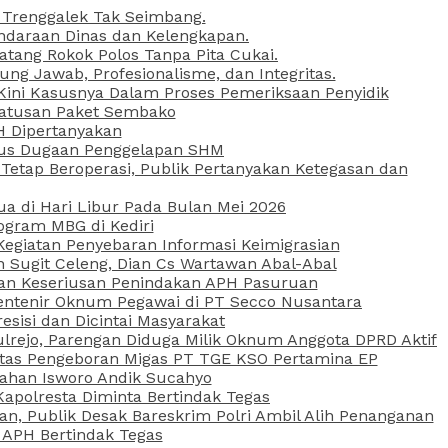
 Trenggalek Tak Seimbang.
daraan Dinas dan Kelengkapan.
atang Rokok Polos Tanpa Pita Cukai.
g Jawab, Profesionalisme, dan Integritas.
, Kini Kasusnya Dalam Proses Pemeriksaan Penyidik
Ratusan Paket Sembako
PH Dipertanyakan
Kasus Dugaan Penggelapan SHM
etap Beroperasi, Publik Pertanyakan Ketegasan dan
ua di Hari Libur Pada Bulan Mei 2026
ogram MBG di Kediri
Kegiatan Penyebaran Informasi Keimigrasian
n Sugit Celeng, Dian Cs Wartawan Abal-Abal
akan Keseriusan Penindakan APH Pasuruan
 Rentenir Oknum Pegawai di PT Secco Nusantara
esisi dan Dicintai Masyarakat
lrejo, Parengan Diduga Milik Oknum Anggota DPRD Aktif
vitas Pengeboran Migas PT TGE KSO Pertamina EP
sahan Isworo Andik Sucahyo
apolresta Diminta Bertindak Tegas
n, Publik Desak Bareskrim Polri Ambil Alih Penanganan
 APH Bertindak Tegas