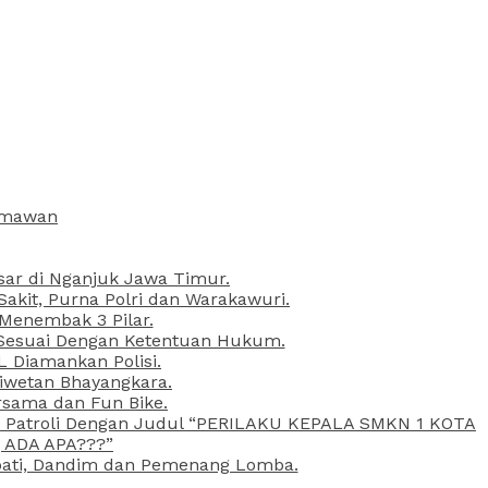
armawan
esar di Nganjuk Jawa Timur.
kit, Purna Polri dan Warakawuri.
 Menembak 3 Pilar.
l Sesuai Dengan Ketentuan Hukum.
L Diamankan Polisi.
Liwetan Bhayangkara.
rsama dan Fun Bike.
ta Patroli Dengan Judul “PERILAKU KEPALA SMKN 1 KOTA
 ADA APA???”
upati, Dandim dan Pemenang Lomba.