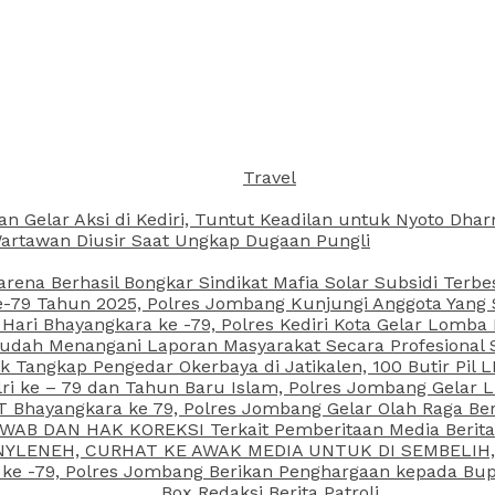
Travel
an Gelar Aksi di Kediri, Tuntut Keadilan untuk Nyoto Dh
rtawan Diusir Saat Ungkap Dugaan Pungli
arena Berhasil Bongkar Sindikat Mafia Solar Subsidi Terb
79 Tahun 2025, Polres Jombang Kunjungi Anggota Yang Sa
ari Bhayangkara ke -79, Polres Kediri Kota Gelar Lomba
 Sudah Menangani Laporan Masyarakat Secara Profesiona
k Tangkap Pengedar Okerbaya di Jatikalen, 100 Butir Pil L
ri ke – 79 dan Tahun Baru Islam, Polres Jombang Gelar 
 Bhayangkara ke 79, Polres Jombang Gelar Olah Raga Be
JAWAB DAN HAK KOREKSI Terkait Pemberitaan Media Beri
 NYLENEH, CURHAT KE AWAK MEDIA UNTUK DI SEMBELIH,
 ke -79, Polres Jombang Berikan Penghargaan kepada B
Box Redaksi Berita Patroli