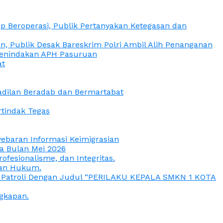
 Beroperasi, Publik Pertanyakan Ketegasan dan
, Publik Desak Bareskrim Polri Ambil Alih Penanganan
 Penindakan APH Pasuruan
at
eadilan Beradab dan Bermartabat
rtindak Tegas
yebaran Informasi Keimigrasian
da Bulan Mei 2026
esionalisme, dan Integritas.
uan Hukum.
a Patroli Dengan Judul “PERILAKU KEPALA SMKN 1 KOTA
gkapan.