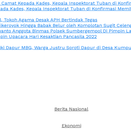
n Camat Kepada Kades, Kepala Inspektorat Tuban di Konf
ada Kades, Kepala Inspektorat Tuban di Konfirmasi Memi
l, Tokoh Agama Desak APH Bertindak Tegas
Dikeroyok Hingga Babak Belur oleh Komplotan Sugit Celen
nto Anggota Binmas Polsek Sumbergempol Di Pimpin La
in Upacara Hari Kesaktian Pancasila 2022
ki Dapur MBG, Warga Justru Soroti Dapur di Desa Kumpul
Berita Nasional
Ekonomi