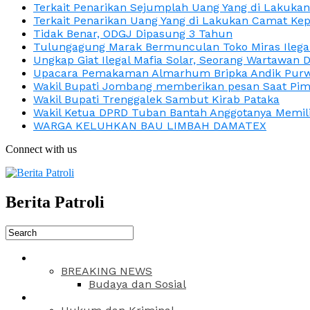
Terkait Penarikan Sejumplah Uang Yang di Lakuka
Terkait Penarikan Uang Yang di Lakukan Camat Kep
Tidak Benar, ODGJ Dipasung 3 Tahun
Tulungagung Marak Bermunculan Toko Miras Ilega
Ungkap Giat Ilegal Mafia Solar, Seorang Wartawan 
Upacara Pemakaman Almarhum Bripka Andik Purwa
Wakil Bupati Jombang memberikan pesan Saat Pimp
Wakil Bupati Trenggalek Sambut Kirab Pataka
Wakil Ketua DPRD Tuban Bantah Anggotanya Memili
WARGA KELUHKAN BAU LIMBAH DAMATEX
Connect with us
Berita Patroli
BREAKING NEWS
Budaya dan Sosial