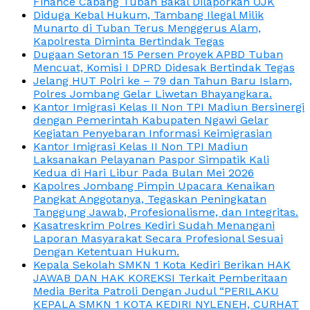
Finance Cabang Tuban Bakal Dilaporkan OJK
Diduga Kebal Hukum, Tambang Ilegal Milik
Munarto di Tuban Terus Menggerus Alam,
Kapolresta Diminta Bertindak Tegas
Dugaan Setoran 15 Persen Proyek APBD Tuban
Mencuat, Komisi I DPRD Didesak Bertindak Tegas
Jelang HUT Polri ke – 79 dan Tahun Baru Islam,
Polres Jombang Gelar Liwetan Bhayangkara.
Kantor Imigrasi Kelas II Non TPI Madiun Bersinergi
dengan Pemerintah Kabupaten Ngawi Gelar
Kegiatan Penyebaran Informasi Keimigrasian
Kantor Imigrasi Kelas II Non TPI Madiun
Laksanakan Pelayanan Paspor Simpatik Kali
Kedua di Hari Libur Pada Bulan Mei 2026
Kapolres Jombang Pimpin Upacara Kenaikan
Pangkat Anggotanya, Tegaskan Peningkatan
Tanggung Jawab, Profesionalisme, dan Integritas.
Kasatreskrim Polres Kediri Sudah Menangani
Laporan Masyarakat Secara Profesional Sesuai
Dengan Ketentuan Hukum.
Kepala Sekolah SMKN 1 Kota Kediri Berikan HAK
JAWAB DAN HAK KOREKSI Terkait Pemberitaan
Media Berita Patroli Dengan Judul “PERILAKU
KEPALA SMKN 1 KOTA KEDIRI NYLENEH, CURHAT