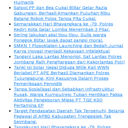
Humanis
Satpol PP dan Bea Cukai Blitar Gelar Razia
Gabungan, Berhasil Amankan Puluhan Ribu
Batang Rokok Polos Tanpa Pita Cukai.
Semarakkan Hari Bhayangkara ke -79, Polres
Kediri Kota Gelar Lomba Menembak 3 Pilar.
Sering lakukan aksi tipu-tipu, Sulis warga
Ponggok Blitar layak dapat sangsi moral.
SMKN 1 Plosoklaten Launching dan Bedah Jurnal
Karya Inovasi menjadi Kekayaan Intelektual
Tangani Laka Lantas Menonjol, Sat Lantas Polres
Jombang Raih Penghargaan dari Kakorlantas Polri
Tanki Isi Solar Ilegal Diduga Milik Kaji WWN
Berlabel PT APE Berhasil Diamankan Polres
Tulungagung, Kini Kasusnya Dalam Proses
Pemeriksaan Penyidik
Tanpa Sosialisasi dan Sebabkan Infrastruktur
Rusak, Warga Kumpulrejo Tuban Hentikan Paksa
Aktivitas Pengeboran Migas PT TGE KSO
Pertamina EP
Target Pendapatan Daerah Tak Terpenuhi, Belanja
Pegawai di APBD Kabupaten Trenggalek Tak
Seimbang.
Tasyakuran Hari Bhayangkara ke -79, Polres