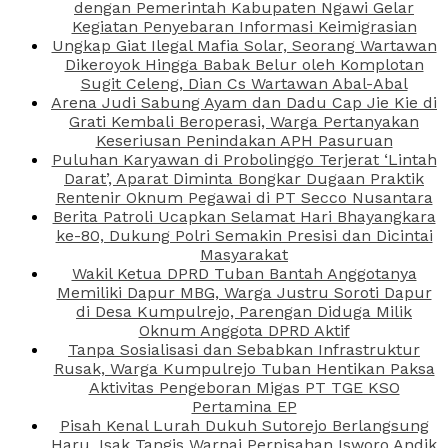
dengan Pemerintah Kabupaten Ngawi Gelar
Kegiatan Penyebaran Informasi Keimigrasian
Ungkap Giat Ilegal Mafia Solar, Seorang Wartawan
Dikeroyok Hingga Babak Belur oleh Komplotan
Sugit Celeng, Dian Cs Wartawan Abal-Abal
Arena Judi Sabung Ayam dan Dadu Cap Jie Kie di
Grati Kembali Beroperasi, Warga Pertanyakan
Keseriusan Penindakan APH Pasuruan
Puluhan Karyawan di Probolinggo Terjerat ‘Lintah
Darat’, Aparat Diminta Bongkar Dugaan Praktik
Rentenir Oknum Pegawai di PT Secco Nusantara
Berita Patroli Ucapkan Selamat Hari Bhayangkara
ke-80, Dukung Polri Semakin Presisi dan Dicintai
Masyarakat
Wakil Ketua DPRD Tuban Bantah Anggotanya
Memiliki Dapur MBG, Warga Justru Soroti Dapur
di Desa Kumpulrejo, Parengan Diduga Milik
Oknum Anggota DPRD Aktif
Tanpa Sosialisasi dan Sebabkan Infrastruktur
Rusak, Warga Kumpulrejo Tuban Hentikan Paksa
Aktivitas Pengeboran Migas PT TGE KSO
Pertamina EP
Pisah Kenal Lurah Dukuh Sutorejo Berlangsung
Haru, Isak Tangis Warnai Perpisahan Isworo Andik