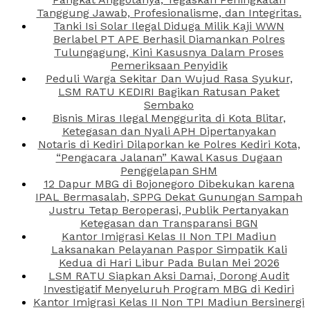
Tanggung Jawab, Profesionalisme, dan Integritas.
Tanki Isi Solar Ilegal Diduga Milik Kaji WWN
Berlabel PT APE Berhasil Diamankan Polres
Tulungagung, Kini Kasusnya Dalam Proses
Pemeriksaan Penyidik
Peduli Warga Sekitar Dan Wujud Rasa Syukur,
LSM RATU KEDIRI Bagikan Ratusan Paket
Sembako
Bisnis Miras Ilegal Menggurita di Kota Blitar,
Ketegasan dan Nyali APH Dipertanyakan
Notaris di Kediri Dilaporkan ke Polres Kediri Kota,
“Pengacara Jalanan” Kawal Kasus Dugaan
Penggelapan SHM
12 Dapur MBG di Bojonegoro Dibekukan karena
IPAL Bermasalah, SPPG Dekat Gunungan Sampah
Justru Tetap Beroperasi, Publik Pertanyakan
Ketegasan dan Transparansi BGN
Kantor Imigrasi Kelas II Non TPI Madiun
Laksanakan Pelayanan Paspor Simpatik Kali
Kedua di Hari Libur Pada Bulan Mei 2026
LSM RATU Siapkan Aksi Damai, Dorong Audit
Investigatif Menyeluruh Program MBG di Kediri
Kantor Imigrasi Kelas II Non TPI Madiun Bersinergi