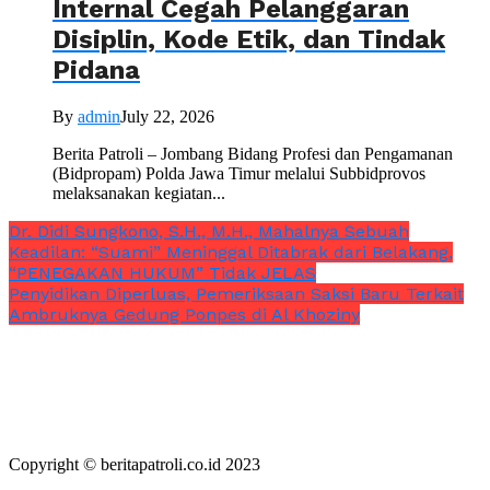
Internal Cegah Pelanggaran
Disiplin, Kode Etik, dan Tindak
Pidana
By
admin
July 22, 2026
Berita Patroli – Jombang Bidang Profesi dan Pengamanan
(Bidpropam) Polda Jawa Timur melalui Subbidprovos
melaksanakan kegiatan...
Dr. Didi Sungkono, S.H., M.H., Mahalnya Sebuah
Keadilan: “Suami” Meninggal Ditabrak dari Belakang,
“PENEGAKAN HUKUM” Tidak JELAS
Penyidikan Diperluas, Pemeriksaan Saksi Baru Terkait
Ambruknya Gedung Ponpes di Al Khoziny
Copyright © beritapatroli.co.id 2023