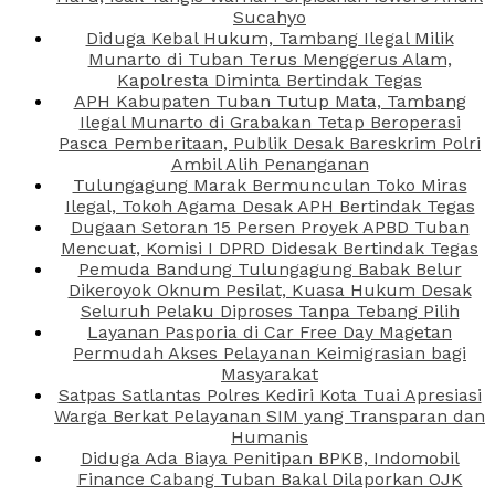
Sucahyo
Diduga Kebal Hukum, Tambang Ilegal Milik
Munarto di Tuban Terus Menggerus Alam,
Kapolresta Diminta Bertindak Tegas
APH Kabupaten Tuban Tutup Mata, Tambang
Ilegal Munarto di Grabakan Tetap Beroperasi
Pasca Pemberitaan, Publik Desak Bareskrim Polri
Ambil Alih Penanganan
Tulungagung Marak Bermunculan Toko Miras
Ilegal, Tokoh Agama Desak APH Bertindak Tegas
Dugaan Setoran 15 Persen Proyek APBD Tuban
Mencuat, Komisi I DPRD Didesak Bertindak Tegas
Pemuda Bandung Tulungagung Babak Belur
Dikeroyok Oknum Pesilat, Kuasa Hukum Desak
Seluruh Pelaku Diproses Tanpa Tebang Pilih
Layanan Pasporia di Car Free Day Magetan
Permudah Akses Pelayanan Keimigrasian bagi
Masyarakat
Satpas Satlantas Polres Kediri Kota Tuai Apresiasi
Warga Berkat Pelayanan SIM yang Transparan dan
Humanis
Diduga Ada Biaya Penitipan BPKB, Indomobil
Finance Cabang Tuban Bakal Dilaporkan OJK