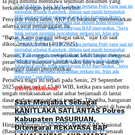
Ia juga diminta membawa sejumlah dokumen yang
berkaitan dengan perkara tersebut.
Penyidik Polda Jatim, AKP Edi Iskandar, membenarkan
adanya surat pemanggilan itu.
“Benar. Kami panggil sebagai saksi,” ujar Edi saat
dikonfirmasi, Sabtu (4/10/2025).
Namun, Edi enggan menjelaskan lebih lanjut mengenai
peran Shaka maupun jumlah saksi lain yang sudah
dipanggil dalam penyelidikan.
Peristiwa tragis ini terjadi pada Senin, 29 September
2025 sekitar pukul 15.00 WIB, ketika para santri putra
Berita Nasional
tengah melaksanakan salat ashar berjamaah di lantai
dasar gedung empat lantai tersebut. Tiba-tiba, bangunan
Saat Menjabat Sebagai
runtuh seketika dan menimbun puluhan santri di bawah
KANITLAKA SATLANTAS Polres
reruntuhan.
Kabupaten PASURUAN,
Hingga Minggu (5/10/2025), Badan SAR Nasional
Ditengarai REKAYASA BAP
(Basarnas) melaporkan telah menemukan 37 jenazah