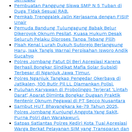
Pembuatan Panggung Siswa SMP N 5 Tuban di
Duga Tidak Sesuai RAB.
Pemkab Trenggalek Jalin Kerjasama dengan FISIP
Unair
Pemuda Bandung Tulungagung Babak Belur
Dikeroyok Oknum Pesilat, Kuasa Hukum Desak
Seluruh Pelaku Diproses Tanpa Tebang Pilih
Pisah Kenal Lurah Dukuh Sutorejo Berlangsung
Haru, Isak Tangis Warnai Perpisahan Isworo Andik
Sucahyo
Polres Jombang Patut Di Beri Apresiasi Karena
Berhasil Bongkar Sindikat Mafia Solar Subsidi
Terbesar di Nganjuk Jawa Timur.
Polres Nganjuk Tangkap Pengedar Okerbaya di
Jatikalen, 100 Butir Pil LL Diamankan Polisi.
Puluhan Karyawan di Probolinggo Terjerat ‘Lintah
Darat’, Aparat Diminta Bongkar Dugaan Praktik
Rentenir Oknum Pegawai di PT Secco Nusantara
Sambut HUT Bhayangkara ke-79 Tahun 2025,
Polres Jombang Kunjungi Anggota Yang Sakit,
Purna Polri dan Warakawuri.
Satpas Satlantas Polres Kediri Kota Tuai Apresiasi
Warga Berkat Pelayanan SIM yang Transparan dan