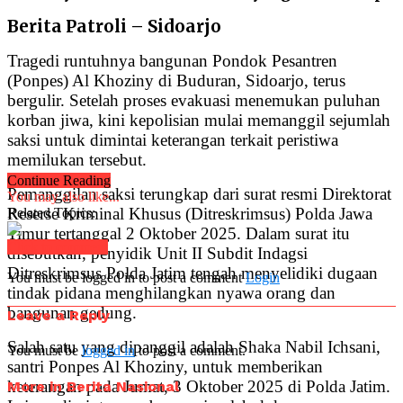
Berita Patroli – Sidoarjo
Tragedi runtuhnya bangunan Pondok Pesantren
(Ponpes) Al Khoziny di Buduran, Sidoarjo, terus
bergulir. Setelah proses evakuasi menemukan puluhan
korban jiwa, kini kepolisian mulai memanggil sejumlah
saksi untuk dimintai keterangan terkait peristiwa
memilukan tersebut.
Continue Reading
Pemanggilan saksi terungkap dari surat resmi Direktorat
You may also like...
Reserse Kriminal Khusus (Ditreskrimsus) Polda Jawa
Related Topics:
Timur tertanggal 2 Oktober 2025. Dalam surat itu
Click to comment
disebutkan, penyidik Unit II Subdit Indagsi
Ditreskrimsus Polda Jatim tengah menyelidiki dugaan
You must be logged in to post a comment
Login
tindak pidana menghilangkan nyawa orang dan
bangunan gedung.
Leave a Reply
Salah satu yang dipanggil adalah Shaka Nabil Ichsani,
You must be
logged in
to post a comment.
santri Ponpes Al Khoziny, untuk memberikan
keterangan pada Jumat, 3 Oktober 2025 di Polda Jatim.
More in Berita Nasional