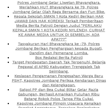
Polres Jombang Gelar Liwetan Bhayangkara.
Meriahkan HUT Bhayangkara ke 79, Polres
Jombang Gelar Olah Raga Bersama dan Fun Bike.
Kepala Sekolah SMKN 1 Kota Kediri Berikan HAK
JAWAB DAN HAK KOREKSI Terkait Pemberitaan
Media Berita Patroli Dengan Judul “PERILAKU
KEPALA SMKN 1 KOTA KEDIRI NYLENEH, CURHAT
KE AWAK MEDIA UNTUK DI SEMBELIH, ADA
APA???”
Tasyakuran Hari Bhayangkara ke -79, Polres
Jombang Berikan Penghargaan kepada Bupati,
Dandim dan Pemenang Lomba.
Box Redaksi Berita Patroli
Target Pendapatan Daerah Tak Terpenuhi, Belanja
Pegawai di APBD Kabupaten Trenggalek Tak
Seimbang.
Kesiapan Pengamanan Pengesahan Warga Baru
PSHT, Kapolres Jombang Periksa Kendaraan Dinas
dan Kelengkapan.
Satpol PP dan Bea Cukai Blitar Gelar Razia
Gabungan, Berhasil Amankan Puluhan Ribu
Batang Rokok Polos Tanpa Pita Cukai.
Kapolres Jombang Pimpin Upacara Kenaikan
Pangkat Anggotanya, Tegaskan Peningkatan