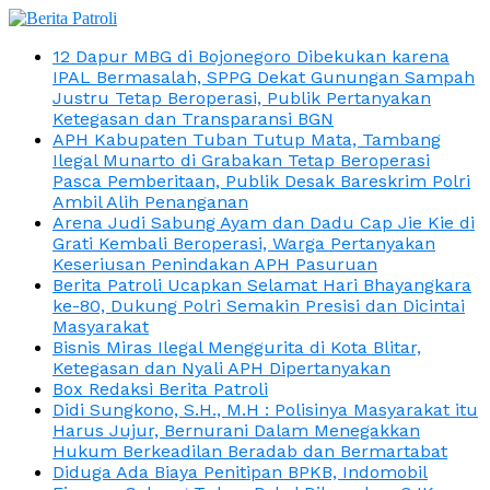
12 Dapur MBG di Bojonegoro Dibekukan karena
IPAL Bermasalah, SPPG Dekat Gunungan Sampah
Justru Tetap Beroperasi, Publik Pertanyakan
Ketegasan dan Transparansi BGN
APH Kabupaten Tuban Tutup Mata, Tambang
Ilegal Munarto di Grabakan Tetap Beroperasi
Pasca Pemberitaan, Publik Desak Bareskrim Polri
Ambil Alih Penanganan
Arena Judi Sabung Ayam dan Dadu Cap Jie Kie di
Grati Kembali Beroperasi, Warga Pertanyakan
Keseriusan Penindakan APH Pasuruan
Berita Patroli Ucapkan Selamat Hari Bhayangkara
ke-80, Dukung Polri Semakin Presisi dan Dicintai
Masyarakat
Bisnis Miras Ilegal Menggurita di Kota Blitar,
Ketegasan dan Nyali APH Dipertanyakan
Box Redaksi Berita Patroli
Didi Sungkono, S.H., M.H : Polisinya Masyarakat itu
Harus Jujur, Bernurani Dalam Menegakkan
Hukum Berkeadilan Beradab dan Bermartabat
Diduga Ada Biaya Penitipan BPKB, Indomobil