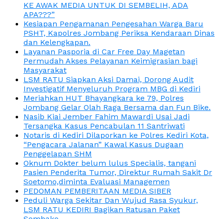
KE AWAK MEDIA UNTUK DI SEMBELIH, ADA
APA???”
Kesiapan Pengamanan Pengesahan Warga Baru
PSHT, Kapolres Jombang Periksa Kendaraan Dinas
dan Kelengkapan.
Layanan Pasporia di Car Free Day Magetan
Permudah Akses Pelayanan Keimigrasian bagi
Masyarakat
LSM RATU Siapkan Aksi Damai, Dorong Audit
Investigatif Menyeluruh Program MBG di Kediri
Meriahkan HUT Bhayangkara ke 79, Polres
Jombang Gelar Olah Raga Bersama dan Fun Bike.
Nasib Kiai Jember Fahim Mawardi Usai Jadi
Tersangka Kasus Pencabulan 11 Santriwati
Notaris di Kediri Dilaporkan ke Polres Kediri Kota,
“Pengacara Jalanan” Kawal Kasus Dugaan
Penggelapan SHM
Oknum Dokter belum lulus Specialis, tangani
Pasien Penderita Tumor, Direktur Rumah Sakit Dr
Soetomo,diminta Evaluasi Managemen
PEDOMAN PEMBERITAAN MEDIA SIBER
Peduli Warga Sekitar Dan Wujud Rasa Syukur,
LSM RATU KEDIRI Bagikan Ratusan Paket
Sembako