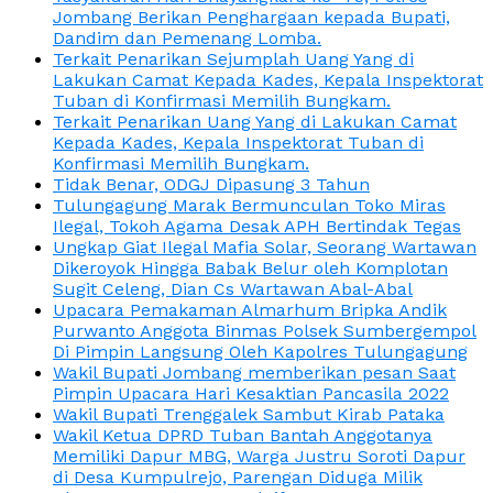
Jombang Berikan Penghargaan kepada Bupati,
Dandim dan Pemenang Lomba.
Terkait Penarikan Sejumplah Uang Yang di
Lakukan Camat Kepada Kades, Kepala Inspektorat
Tuban di Konfirmasi Memilih Bungkam.
Terkait Penarikan Uang Yang di Lakukan Camat
Kepada Kades, Kepala Inspektorat Tuban di
Konfirmasi Memilih Bungkam.
Tidak Benar, ODGJ Dipasung 3 Tahun
Tulungagung Marak Bermunculan Toko Miras
Ilegal, Tokoh Agama Desak APH Bertindak Tegas
Ungkap Giat Ilegal Mafia Solar, Seorang Wartawan
Dikeroyok Hingga Babak Belur oleh Komplotan
Sugit Celeng, Dian Cs Wartawan Abal-Abal
Upacara Pemakaman Almarhum Bripka Andik
Purwanto Anggota Binmas Polsek Sumbergempol
Di Pimpin Langsung Oleh Kapolres Tulungagung
Wakil Bupati Jombang memberikan pesan Saat
Pimpin Upacara Hari Kesaktian Pancasila 2022
Wakil Bupati Trenggalek Sambut Kirab Pataka
Wakil Ketua DPRD Tuban Bantah Anggotanya
Memiliki Dapur MBG, Warga Justru Soroti Dapur
di Desa Kumpulrejo, Parengan Diduga Milik