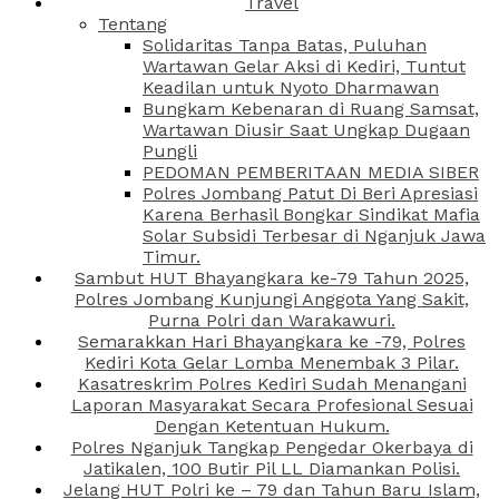
Travel
Tentang
Solidaritas Tanpa Batas, Puluhan
Wartawan Gelar Aksi di Kediri, Tuntut
Keadilan untuk Nyoto Dharmawan
Bungkam Kebenaran di Ruang Samsat,
Wartawan Diusir Saat Ungkap Dugaan
Pungli
PEDOMAN PEMBERITAAN MEDIA SIBER
Polres Jombang Patut Di Beri Apresiasi
Karena Berhasil Bongkar Sindikat Mafia
Solar Subsidi Terbesar di Nganjuk Jawa
Timur.
Sambut HUT Bhayangkara ke-79 Tahun 2025,
Polres Jombang Kunjungi Anggota Yang Sakit,
Purna Polri dan Warakawuri.
Semarakkan Hari Bhayangkara ke -79, Polres
Kediri Kota Gelar Lomba Menembak 3 Pilar.
Kasatreskrim Polres Kediri Sudah Menangani
Laporan Masyarakat Secara Profesional Sesuai
Dengan Ketentuan Hukum.
Polres Nganjuk Tangkap Pengedar Okerbaya di
Jatikalen, 100 Butir Pil LL Diamankan Polisi.
Jelang HUT Polri ke – 79 dan Tahun Baru Islam,