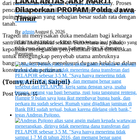
LAKALANTAS, AKP MARTI
dari reruntuhan bangunan Ponpes Al Khoziny. Proses
Dilaporkan PROPAM Polda Jawa
pencarian korban masih terus berlanjut di tengah puing-
puing bangunan yang sebagian besar sudah rata dengan
Timur
tanah.
By
admin
August 6, 2026
Tragedi ini menyisakan duka mendalam bagi keluarga
santri dan masyarakat sekitar. Sementara itu, pihak
BERITA PATROLI – SIDOARJO Wanita asal Sidoarjo yang
tidak puas akan pelayanan Satlantas Polres Kabupaten
kepolisian menegaskan penyelidikan akan difokuskan
Pasuruan...
untuk mengungkap penyebab utama ambruknya
bangunan, termasuk menelusuri dugaan kelalaian dalam
konstruksi dan perizinan.
(Tomy, Arinta, Saipul)
Post Views:
14