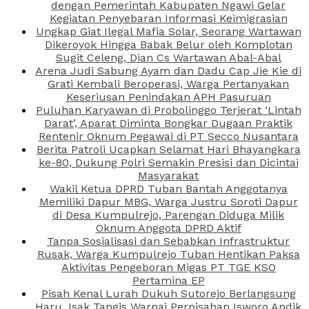
dengan Pemerintah Kabupaten Ngawi Gelar
Kegiatan Penyebaran Informasi Keimigrasian
Ungkap Giat Ilegal Mafia Solar, Seorang Wartawan
Dikeroyok Hingga Babak Belur oleh Komplotan
Sugit Celeng, Dian Cs Wartawan Abal-Abal
Arena Judi Sabung Ayam dan Dadu Cap Jie Kie di
Grati Kembali Beroperasi, Warga Pertanyakan
Keseriusan Penindakan APH Pasuruan
Puluhan Karyawan di Probolinggo Terjerat ‘Lintah
Darat’, Aparat Diminta Bongkar Dugaan Praktik
Rentenir Oknum Pegawai di PT Secco Nusantara
Berita Patroli Ucapkan Selamat Hari Bhayangkara
ke-80, Dukung Polri Semakin Presisi dan Dicintai
Masyarakat
Wakil Ketua DPRD Tuban Bantah Anggotanya
Memiliki Dapur MBG, Warga Justru Soroti Dapur
di Desa Kumpulrejo, Parengan Diduga Milik
Oknum Anggota DPRD Aktif
Tanpa Sosialisasi dan Sebabkan Infrastruktur
Rusak, Warga Kumpulrejo Tuban Hentikan Paksa
Aktivitas Pengeboran Migas PT TGE KSO
Pertamina EP
Pisah Kenal Lurah Dukuh Sutorejo Berlangsung
Haru, Isak Tangis Warnai Perpisahan Isworo Andik