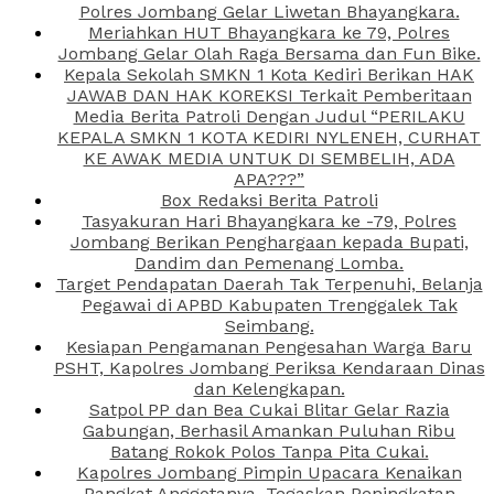
Polres Jombang Gelar Liwetan Bhayangkara.
Meriahkan HUT Bhayangkara ke 79, Polres
Jombang Gelar Olah Raga Bersama dan Fun Bike.
Kepala Sekolah SMKN 1 Kota Kediri Berikan HAK
JAWAB DAN HAK KOREKSI Terkait Pemberitaan
Media Berita Patroli Dengan Judul “PERILAKU
KEPALA SMKN 1 KOTA KEDIRI NYLENEH, CURHAT
KE AWAK MEDIA UNTUK DI SEMBELIH, ADA
APA???”
Box Redaksi Berita Patroli
Tasyakuran Hari Bhayangkara ke -79, Polres
Jombang Berikan Penghargaan kepada Bupati,
Dandim dan Pemenang Lomba.
Target Pendapatan Daerah Tak Terpenuhi, Belanja
Pegawai di APBD Kabupaten Trenggalek Tak
Seimbang.
Kesiapan Pengamanan Pengesahan Warga Baru
PSHT, Kapolres Jombang Periksa Kendaraan Dinas
dan Kelengkapan.
Satpol PP dan Bea Cukai Blitar Gelar Razia
Gabungan, Berhasil Amankan Puluhan Ribu
Batang Rokok Polos Tanpa Pita Cukai.
Kapolres Jombang Pimpin Upacara Kenaikan
Pangkat Anggotanya, Tegaskan Peningkatan