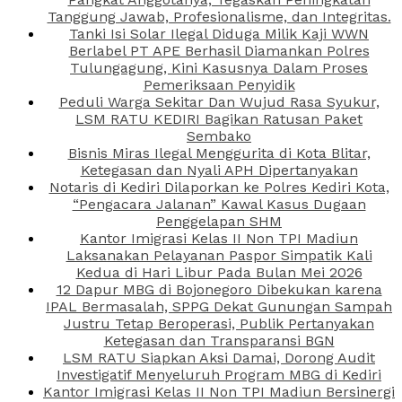
Tanggung Jawab, Profesionalisme, dan Integritas.
Tanki Isi Solar Ilegal Diduga Milik Kaji WWN
Berlabel PT APE Berhasil Diamankan Polres
Tulungagung, Kini Kasusnya Dalam Proses
Pemeriksaan Penyidik
Peduli Warga Sekitar Dan Wujud Rasa Syukur,
LSM RATU KEDIRI Bagikan Ratusan Paket
Sembako
Bisnis Miras Ilegal Menggurita di Kota Blitar,
Ketegasan dan Nyali APH Dipertanyakan
Notaris di Kediri Dilaporkan ke Polres Kediri Kota,
“Pengacara Jalanan” Kawal Kasus Dugaan
Penggelapan SHM
Kantor Imigrasi Kelas II Non TPI Madiun
Laksanakan Pelayanan Paspor Simpatik Kali
Kedua di Hari Libur Pada Bulan Mei 2026
12 Dapur MBG di Bojonegoro Dibekukan karena
IPAL Bermasalah, SPPG Dekat Gunungan Sampah
Justru Tetap Beroperasi, Publik Pertanyakan
Ketegasan dan Transparansi BGN
LSM RATU Siapkan Aksi Damai, Dorong Audit
Investigatif Menyeluruh Program MBG di Kediri
Kantor Imigrasi Kelas II Non TPI Madiun Bersinergi