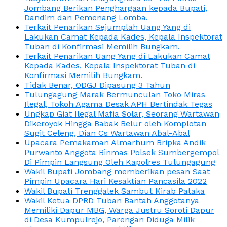
Jombang Berikan Penghargaan kepada Bupati,
Dandim dan Pemenang Lomba.
Terkait Penarikan Sejumplah Uang Yang di
Lakukan Camat Kepada Kades, Kepala Inspektorat
Tuban di Konfirmasi Memilih Bungkam.
Terkait Penarikan Uang Yang di Lakukan Camat
Kepada Kades, Kepala Inspektorat Tuban di
Konfirmasi Memilih Bungkam.
Tidak Benar, ODGJ Dipasung 3 Tahun
Tulungagung Marak Bermunculan Toko Miras
Ilegal, Tokoh Agama Desak APH Bertindak Tegas
Ungkap Giat Ilegal Mafia Solar, Seorang Wartawan
Dikeroyok Hingga Babak Belur oleh Komplotan
Sugit Celeng, Dian Cs Wartawan Abal-Abal
Upacara Pemakaman Almarhum Bripka Andik
Purwanto Anggota Binmas Polsek Sumbergempol
Di Pimpin Langsung Oleh Kapolres Tulungagung
Wakil Bupati Jombang memberikan pesan Saat
Pimpin Upacara Hari Kesaktian Pancasila 2022
Wakil Bupati Trenggalek Sambut Kirab Pataka
Wakil Ketua DPRD Tuban Bantah Anggotanya
Memiliki Dapur MBG, Warga Justru Soroti Dapur
di Desa Kumpulrejo, Parengan Diduga Milik