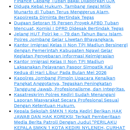
Finance Cabang Tuban Bakal Dilaporkan OJK
Diduga Kebal Hukum, Tambang Ilegal Milik
Munarto di Tuban Terus Menggerus Alam,
Kapolresta Diminta Bertindak Tegas
Dugaan Setoran 15 Persen Proyek APBD Tuban
Mencuat, Komisi I DPRD Didesak Bertindak Tegas
Jelang HUT Polri ke – 79 dan Tahun Baru Islam,
Polres Jombang Gelar Liwetan Bhayangkara.
Kantor Imigrasi Kelas II Non TPI Madiun Bersinergi
dengan Pemerintah Kabupaten Ngawi Gelar
Kegiatan Penyebaran Informasi Keimigrasian
Kantor Imigrasi Kelas II Non TPI Madiun
Laksanakan Pelayanan Paspor Simpatik Kali
Kedua di Hari Libur Pada Bulan Mei 2026
Kapolres Jombang Pimpin Upacara Kenaikan
Pangkat Anggotanya, Tegaskan Peningkatan
Tanggung Jawab, Profesionalisme, dan Integritas.
Kasatreskrim Polres Kediri Sudah Menangani
Laporan Masyarakat Secara Profesional Sesuai
Dengan Ketentuan Hukum.
Kepala Sekolah SMKN 1 Kota Kediri Berikan HAK
JAWAB DAN HAK KOREKSI Terkait Pemberitaan
Media Berita Patroli Dengan Judul “PERILAKU
KEPALA SMKN 1 KOTA KEDIRI NYLENEH, CURHAT