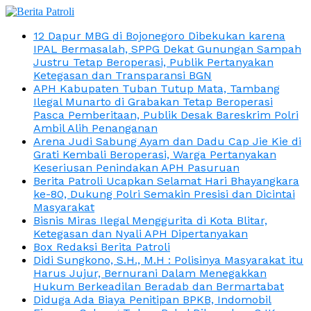
12 Dapur MBG di Bojonegoro Dibekukan karena
IPAL Bermasalah, SPPG Dekat Gunungan Sampah
Justru Tetap Beroperasi, Publik Pertanyakan
Ketegasan dan Transparansi BGN
APH Kabupaten Tuban Tutup Mata, Tambang
Ilegal Munarto di Grabakan Tetap Beroperasi
Pasca Pemberitaan, Publik Desak Bareskrim Polri
Ambil Alih Penanganan
Arena Judi Sabung Ayam dan Dadu Cap Jie Kie di
Grati Kembali Beroperasi, Warga Pertanyakan
Keseriusan Penindakan APH Pasuruan
Berita Patroli Ucapkan Selamat Hari Bhayangkara
ke-80, Dukung Polri Semakin Presisi dan Dicintai
Masyarakat
Bisnis Miras Ilegal Menggurita di Kota Blitar,
Ketegasan dan Nyali APH Dipertanyakan
Box Redaksi Berita Patroli
Didi Sungkono, S.H., M.H : Polisinya Masyarakat itu
Harus Jujur, Bernurani Dalam Menegakkan
Hukum Berkeadilan Beradab dan Bermartabat
Diduga Ada Biaya Penitipan BPKB, Indomobil