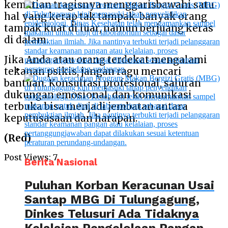
kematian tragisnya menggarisbawahi satu
hal yang kerap tak tampak, banyak orang
tampak kuat di luar, namun berjuang keras
di dalam.
Jika Anda atau orang terdekat mengalami
tekanan psikis, jangan ragu mencari
bantuan. Konsultasi profesional, saluran
dukungan emosional, dan komunikasi
terbuka bisa menjadi jembatan antara
keputusasaan dan harapan.
(Red)
Post Views:
7
Berita Nasional
Puluhan Korban Keracunan Usai
Santap MBG Di Tulungagung,
Dinkes Telusuri Ada Tidaknya