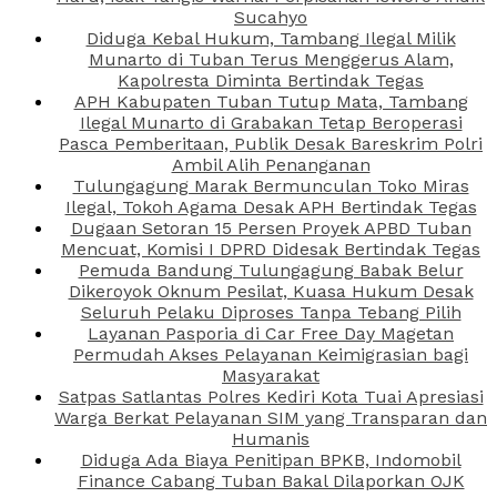
Sucahyo
Diduga Kebal Hukum, Tambang Ilegal Milik
Munarto di Tuban Terus Menggerus Alam,
Kapolresta Diminta Bertindak Tegas
APH Kabupaten Tuban Tutup Mata, Tambang
Ilegal Munarto di Grabakan Tetap Beroperasi
Pasca Pemberitaan, Publik Desak Bareskrim Polri
Ambil Alih Penanganan
Tulungagung Marak Bermunculan Toko Miras
Ilegal, Tokoh Agama Desak APH Bertindak Tegas
Dugaan Setoran 15 Persen Proyek APBD Tuban
Mencuat, Komisi I DPRD Didesak Bertindak Tegas
Pemuda Bandung Tulungagung Babak Belur
Dikeroyok Oknum Pesilat, Kuasa Hukum Desak
Seluruh Pelaku Diproses Tanpa Tebang Pilih
Layanan Pasporia di Car Free Day Magetan
Permudah Akses Pelayanan Keimigrasian bagi
Masyarakat
Satpas Satlantas Polres Kediri Kota Tuai Apresiasi
Warga Berkat Pelayanan SIM yang Transparan dan
Humanis
Diduga Ada Biaya Penitipan BPKB, Indomobil
Finance Cabang Tuban Bakal Dilaporkan OJK