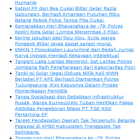
Humanis
Satpol PP dan Bea Cukai Blitar Gelar Razia
Gabungan, Berhasil Amankan Puluhan Ribu
Batang Rokok Polos Tanpa Pita Cukai.
Semarakkan Hari Bhayangkara ke -79, Polres
Kediri Kota Gelar Lomba Menembak 3 Pilar.
Sering lakukan aksi tipu-tipu, Sulis warga
Ponggok Blitar layak dapat sangsi moral.
SMKN 1 Plosoklaten Launching dan Bedah Jurnal
Karya Inovasi menjadi Kekayaan Intelektual
Tangani Laka Lantas Menonjol, Sat Lantas Polres
Jombang Raih Penghargaan dari Kakorlantas Polri
Tanki Isi Solar Ilegal Diduga Milik Kaji WWN
Berlabel PT APE Berhasil Diamankan Polres
Tulungagung, Kini Kasusnya Dalam Proses
Pemeriksaan Penyidik
Tanpa Sosialisasi dan Sebabkan Infrastruktur
Rusak, Warga Kumpulrejo Tuban Hentikan Paksa
Aktivitas Pengeboran Migas PT TGE KSO
Pertamina EP
Target Pendapatan Daerah Tak Terpenuhi, Belanja
Pegawai di APBD Kabupaten Trenggalek Tak
Seimbang.
Tasyakuran Hari Bhayangkara ke -79, Polres