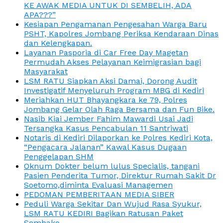
KE AWAK MEDIA UNTUK DI SEMBELIH, ADA
APA???”
Kesiapan Pengamanan Pengesahan Warga Baru
PSHT, Kapolres Jombang Periksa Kendaraan Dinas
dan Kelengkapan.
Layanan Pasporia di Car Free Day Magetan
Permudah Akses Pelayanan Keimigrasian bagi
Masyarakat
LSM RATU Siapkan Aksi Damai, Dorong Audit
Investigatif Menyeluruh Program MBG di Kediri
Meriahkan HUT Bhayangkara ke 79, Polres
Jombang Gelar Olah Raga Bersama dan Fun Bike.
Nasib Kiai Jember Fahim Mawardi Usai Jadi
Tersangka Kasus Pencabulan 11 Santriwati
Notaris di Kediri Dilaporkan ke Polres Kediri Kota,
“Pengacara Jalanan” Kawal Kasus Dugaan
Penggelapan SHM
Oknum Dokter belum lulus Specialis, tangani
Pasien Penderita Tumor, Direktur Rumah Sakit Dr
Soetomo,diminta Evaluasi Managemen
PEDOMAN PEMBERITAAN MEDIA SIBER
Peduli Warga Sekitar Dan Wujud Rasa Syukur,
LSM RATU KEDIRI Bagikan Ratusan Paket
Sembako