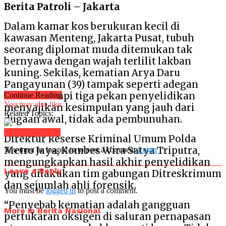
Berita Patroli – Jakarta
Dalam kamar kos berukuran kecil di
kawasan Menteng, Jakarta Pusat, tubuh
seorang diplomat muda ditemukan tak
bernyawa dengan wajah terlilit lakban
kuning. Sekilas, kematian Arya Daru
Pangayunan (39) tampak seperti adegan
kriminal. Tapi tiga pekan penyelidikan
Continue Reading
You may also like...
menyajikan kesimpulan yang jauh dari
Related Topics:
dugaan awal, tidak ada pembunuhan.
Click to comment
Direktur Reserse Kriminal Umum Polda
Metro Jaya, Kombes Wira Satya Triputra,
You must be logged in to post a comment
Login
mengungkapkan hasil akhir penyelidikan
Leave a Reply
yang dilakukan tim gabungan Ditreskrimum
dan sejumlah ahli forensik.
You must be
logged in
to post a comment.
“Penyebab kematian adalah gangguan
More in Berita Nasional
pertukaran oksigen di saluran pernapasan