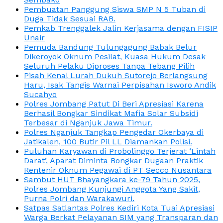
Pembuatan Panggung Siswa SMP N 5 Tuban di
Duga Tidak Sesuai RAB.
Pemkab Trenggalek Jalin Kerjasama dengan FISIP
Unair
Pemuda Bandung Tulungagung Babak Belur
Dikeroyok Oknum Pesilat, Kuasa Hukum Desak
Seluruh Pelaku Diproses Tanpa Tebang Pilih
Pisah Kenal Lurah Dukuh Sutorejo Berlangsung
Haru, Isak Tangis Warnai Perpisahan Isworo Andik
Sucahyo
Polres Jombang Patut Di Beri Apresiasi Karena
Berhasil Bongkar Sindikat Mafia Solar Subsidi
Terbesar di Nganjuk Jawa Timur.
Polres Nganjuk Tangkap Pengedar Okerbaya di
Jatikalen, 100 Butir Pil LL Diamankan Polisi.
Puluhan Karyawan di Probolinggo Terjerat ‘Lintah
Darat’, Aparat Diminta Bongkar Dugaan Praktik
Rentenir Oknum Pegawai di PT Secco Nusantara
Sambut HUT Bhayangkara ke-79 Tahun 2025,
Polres Jombang Kunjungi Anggota Yang Sakit,
Purna Polri dan Warakawuri.
Satpas Satlantas Polres Kediri Kota Tuai Apresiasi
Warga Berkat Pelayanan SIM yang Transparan dan