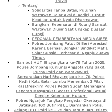
Travel
Tentang
Solidaritas Tanpa Batas, Puluhan
Wartawan Gelar Aksi di Kediri, Tuntut
Keadilan untuk Nyoto Dharmawan
Bungkam Kebenaran di Ruang Samsat,
Wartawan Diusir Saat Ungkap Dugaan
Pungli
PEDOMAN PEMBERITAAN MEDIA SIBER
Polres Jombang Patut Di Beri Apresiasi
Karena Berhasil Bongkar Sindikat Mafia
Solar Subsidi Terbesar di Nganjuk Jawa
Timur.
Sambut HUT Bhayangkara ke-79 Tahun 2025,
Polres Jombang Kunjungi Anggota Yang Sakit,
Purna Polri dan Warakawuri.
Semarakkan Hari Bhayangkara ke -79, Polres
Kediri Kota Gelar Lomba Menembak 3 Pilar.
Kasatreskrim Polres Kediri Sudah Menangani
Laporan Masyarakat Secara Profesional Sesuai
Dengan Ketentuan Hukum.
Polres Nganjuk Tangkap Pengedar Okerbaya di
Jatikalen, 100 Butir Pil LL Diamankan Polisi.
Jelang HUT Polri ke – 79 dan Tahun Baru Islam,