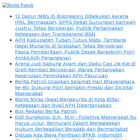
12 Dapur MBG di Bojonegoro Dibekukan karena
IPAL Bermasalah, SPPG Dekat Gunungan Sampah
Justru Tetap Beroperasi, Publik Pertanyakan
Ketegasan dan Transparansi BGN
APH Kabupaten Tuban Tutup Mata, Tambang
Ilegal Munarto di Grabakan Tetap Beroperasi
Pasca Pemberitaan, Publik Desak Bareskrim Polri
Ambil Alih Penanganan
Arena Judi Sabung Ayam dan Dadu Cap Jie Kie di
Grati Kembali Beroperasi, Warga Pertanyakan
Keseriusan Penindakan APH Pasuruan
Berita Patroli Ucapkan Selamat Hari Bhayangkara
ke-80, Dukung Polri Semakin Presisi dan Dicintai
Masyarakat
Bisnis Miras Ilegal Menggurita di Kota Blitar,
Ketegasan dan Nyali APH Dipertanyakan
Box Redaksi Berita Patroli
Didi Sungkono, S.H., M.H : Polisinya Masyarakat itu
Harus Jujur, Bernurani Dalam Menegakkan
Hukum Berkeadilan Beradab dan Bermartabat
Diduga Ada Biaya Penitipan BPKB, Indomobil