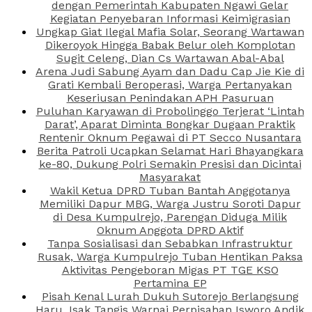
dengan Pemerintah Kabupaten Ngawi Gelar
Kegiatan Penyebaran Informasi Keimigrasian
Ungkap Giat Ilegal Mafia Solar, Seorang Wartawan
Dikeroyok Hingga Babak Belur oleh Komplotan
Sugit Celeng, Dian Cs Wartawan Abal-Abal
Arena Judi Sabung Ayam dan Dadu Cap Jie Kie di
Grati Kembali Beroperasi, Warga Pertanyakan
Keseriusan Penindakan APH Pasuruan
Puluhan Karyawan di Probolinggo Terjerat ‘Lintah
Darat’, Aparat Diminta Bongkar Dugaan Praktik
Rentenir Oknum Pegawai di PT Secco Nusantara
Berita Patroli Ucapkan Selamat Hari Bhayangkara
ke-80, Dukung Polri Semakin Presisi dan Dicintai
Masyarakat
Wakil Ketua DPRD Tuban Bantah Anggotanya
Memiliki Dapur MBG, Warga Justru Soroti Dapur
di Desa Kumpulrejo, Parengan Diduga Milik
Oknum Anggota DPRD Aktif
Tanpa Sosialisasi dan Sebabkan Infrastruktur
Rusak, Warga Kumpulrejo Tuban Hentikan Paksa
Aktivitas Pengeboran Migas PT TGE KSO
Pertamina EP
Pisah Kenal Lurah Dukuh Sutorejo Berlangsung
Haru, Isak Tangis Warnai Perpisahan Isworo Andik