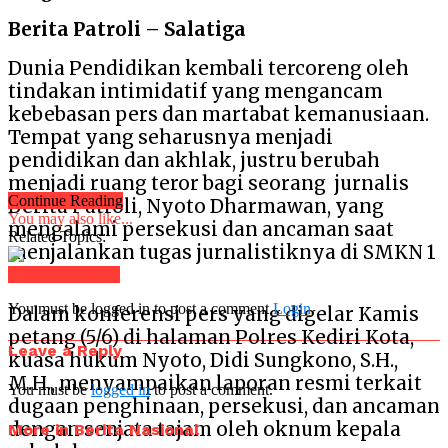
Berita Patroli – Salatiga
Dunia Pendidikan kembali tercoreng oleh
tindakan intimidatif yang mengancam
kebebasan pers dan martabat kemanusiaan.
Tempat yang seharusnya menjadi
pendidikan dan akhlak, justru berubah
menjadi ruang teror bagi seorang jurnalis
Continue Reading
Berita Patroli, Nyoto Dharmawan, yang
You may also like...
mengalami persekusi dan ancaman saat
Related Topics:
menjalankan tugas jurnalistiknya di SMKN 1
Kota Kediri.
Click to comment
You must be logged in to post a comment
Login
Dalam konferensi pers yang digelar Kamis
petang (5/6) di halaman Polres Kediri Kota,
Leave a Reply
kuasa hukum Nyoto, Didi Sungkono, S.H.,
M.H., menyampaikan laporan resmi terkait
You must be
logged in
to post a comment.
dugaan penghinaan, persekusi, dan ancaman
dengan senjata tajam oleh oknum kepala
More in Berita Nasional