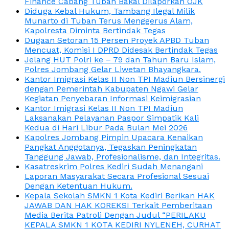
Finance Cabang Tuban Bakal Dilaporkan OJK
Diduga Kebal Hukum, Tambang Ilegal Milik
Munarto di Tuban Terus Menggerus Alam,
Kapolresta Diminta Bertindak Tegas
Dugaan Setoran 15 Persen Proyek APBD Tuban
Mencuat, Komisi I DPRD Didesak Bertindak Tegas
Jelang HUT Polri ke – 79 dan Tahun Baru Islam,
Polres Jombang Gelar Liwetan Bhayangkara.
Kantor Imigrasi Kelas II Non TPI Madiun Bersinergi
dengan Pemerintah Kabupaten Ngawi Gelar
Kegiatan Penyebaran Informasi Keimigrasian
Kantor Imigrasi Kelas II Non TPI Madiun
Laksanakan Pelayanan Paspor Simpatik Kali
Kedua di Hari Libur Pada Bulan Mei 2026
Kapolres Jombang Pimpin Upacara Kenaikan
Pangkat Anggotanya, Tegaskan Peningkatan
Tanggung Jawab, Profesionalisme, dan Integritas.
Kasatreskrim Polres Kediri Sudah Menangani
Laporan Masyarakat Secara Profesional Sesuai
Dengan Ketentuan Hukum.
Kepala Sekolah SMKN 1 Kota Kediri Berikan HAK
JAWAB DAN HAK KOREKSI Terkait Pemberitaan
Media Berita Patroli Dengan Judul “PERILAKU
KEPALA SMKN 1 KOTA KEDIRI NYLENEH, CURHAT