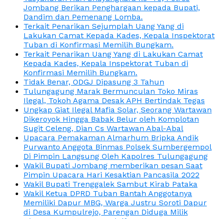
Jombang Berikan Penghargaan kepada Bupati,
Dandim dan Pemenang Lomba.
Terkait Penarikan Sejumplah Uang Yang di
Lakukan Camat Kepada Kades, Kepala Inspektorat
Tuban di Konfirmasi Memilih Bungkam.
Terkait Penarikan Uang Yang di Lakukan Camat
Kepada Kades, Kepala Inspektorat Tuban di
Konfirmasi Memilih Bungkam.
Tidak Benar, ODGJ Dipasung 3 Tahun
Tulungagung Marak Bermunculan Toko Miras
Ilegal, Tokoh Agama Desak APH Bertindak Tegas
Ungkap Giat Ilegal Mafia Solar, Seorang Wartawan
Dikeroyok Hingga Babak Belur oleh Komplotan
Sugit Celeng, Dian Cs Wartawan Abal-Abal
Upacara Pemakaman Almarhum Bripka Andik
Purwanto Anggota Binmas Polsek Sumbergempol
Di Pimpin Langsung Oleh Kapolres Tulungagung
Wakil Bupati Jombang memberikan pesan Saat
Pimpin Upacara Hari Kesaktian Pancasila 2022
Wakil Bupati Trenggalek Sambut Kirab Pataka
Wakil Ketua DPRD Tuban Bantah Anggotanya
Memiliki Dapur MBG, Warga Justru Soroti Dapur
di Desa Kumpulrejo, Parengan Diduga Milik