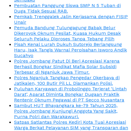
Pembuatan Panggung Siswa SMP N 5 Tuban di
Duga Tidak Sesuai RAB.
Pemkab Trenggalek Jalin Kerjasama dengan FISIP
Unair
Pemuda Bandung Tulungagung Babak Belur
Dikeroyok Oknum Pesilat, Kuasa Hukum Desak
Seluruh Pelaku Diproses Tanpa Tebang Pilih
Pisah Kenal Lurah Dukuh Sutorejo Berlangsung
Haru, Isak Tangis Warnai Perpisahan Isworo Andik
Sucahyo
Polres Jombang Patut Di Beri Apresiasi Karena
Berhasil Bongkar Sindikat Mafia Solar Subsidi
Terbesar di Nganjuk Jawa Timur.
Polres Nganjuk Tangkap Pengedar Okerbaya di
Jatikalen, 100 Butir Pil LL Diamankan Polisi.
Puluhan Karyawan di Probolinggo Terjerat ‘Lintah
Darat’, Aparat Diminta Bongkar Dugaan Praktik
Rentenir Oknum Pegawai di PT Secco Nusantara
Sambut HUT Bhayangkara ke-79 Tahun 2025,
Polres Jombang Kunjungi Anggota Yang Sakit,
Purna Polri dan Warakawuri.
Satpas Satlantas Polres Kediri Kota Tuai Apresiasi
Warga Berkat Pelayanan SIM yang Transparan dan