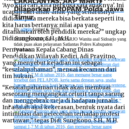
LAKALANTAS, AKP MARTI
‘Ayo kita cari, kita perkosa saja anaknya’. Ini
Dilaporkan PROPAM Polda Jawa
ucapan dari anak-anak yang seharusnya
Timur
dididik. Jika mereka bisa berkata seperti itu,
kita harus bertanya: nilai apa yang
By
admin
August 6, 2026
ditanamkan oleh pendidik mereka?” ungkap
Didi Sungkono, S.H., M.H.
BERITA PATROLI – SIDOARJO Wanita asal Sidoarjo yang
tidak puas akan pelayanan Satlantas Polres Kabupaten
Pernyataan Kepala Cabang Dinas
Pasuruan...
Pendidikan Wilayah Kediri, Adi Prayitno,
yang menyebut kejadian ini sebagai
“kesalahpahaman”, menuai kecaman dari
tim hukum.
“Kesalahpahaman tidak akan membuat
seseorang mengangkat celurit tanpa sarung
dan menggebrak meja di hadapan jurnalis.
Ini adalah aksi kekerasan, bentuk nyata dari
intimidasi dan pelecehan terhadap profesi
wartawan,” tegas Didi Sungkono, S.H., M.H.