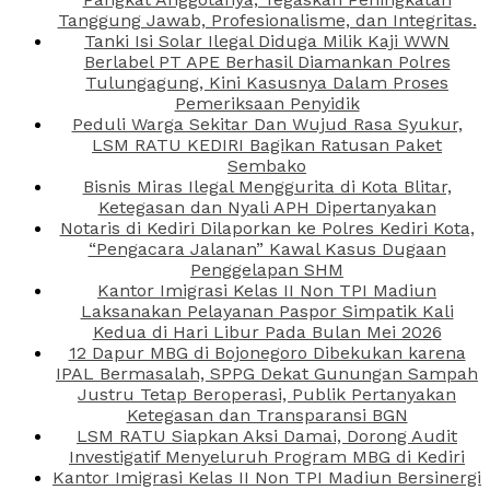
Tanggung Jawab, Profesionalisme, dan Integritas.
Tanki Isi Solar Ilegal Diduga Milik Kaji WWN
Berlabel PT APE Berhasil Diamankan Polres
Tulungagung, Kini Kasusnya Dalam Proses
Pemeriksaan Penyidik
Peduli Warga Sekitar Dan Wujud Rasa Syukur,
LSM RATU KEDIRI Bagikan Ratusan Paket
Sembako
Bisnis Miras Ilegal Menggurita di Kota Blitar,
Ketegasan dan Nyali APH Dipertanyakan
Notaris di Kediri Dilaporkan ke Polres Kediri Kota,
“Pengacara Jalanan” Kawal Kasus Dugaan
Penggelapan SHM
Kantor Imigrasi Kelas II Non TPI Madiun
Laksanakan Pelayanan Paspor Simpatik Kali
Kedua di Hari Libur Pada Bulan Mei 2026
12 Dapur MBG di Bojonegoro Dibekukan karena
IPAL Bermasalah, SPPG Dekat Gunungan Sampah
Justru Tetap Beroperasi, Publik Pertanyakan
Ketegasan dan Transparansi BGN
LSM RATU Siapkan Aksi Damai, Dorong Audit
Investigatif Menyeluruh Program MBG di Kediri
Kantor Imigrasi Kelas II Non TPI Madiun Bersinergi