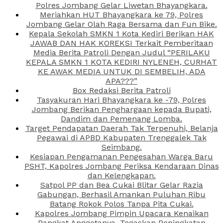
Polres Jombang Gelar Liwetan Bhayangkara.
Meriahkan HUT Bhayangkara ke 79, Polres
Jombang Gelar Olah Raga Bersama dan Fun Bike.
Kepala Sekolah SMKN 1 Kota Kediri Berikan HAK
JAWAB DAN HAK KOREKSI Terkait Pemberitaan
Media Berita Patroli Dengan Judul “PERILAKU
KEPALA SMKN 1 KOTA KEDIRI NYLENEH, CURHAT
KE AWAK MEDIA UNTUK DI SEMBELIH, ADA
APA???”
Box Redaksi Berita Patroli
Tasyakuran Hari Bhayangkara ke -79, Polres
Jombang Berikan Penghargaan kepada Bupati,
Dandim dan Pemenang Lomba.
Target Pendapatan Daerah Tak Terpenuhi, Belanja
Pegawai di APBD Kabupaten Trenggalek Tak
Seimbang.
Kesiapan Pengamanan Pengesahan Warga Baru
PSHT, Kapolres Jombang Periksa Kendaraan Dinas
dan Kelengkapan.
Satpol PP dan Bea Cukai Blitar Gelar Razia
Gabungan, Berhasil Amankan Puluhan Ribu
Batang Rokok Polos Tanpa Pita Cukai.
Kapolres Jombang Pimpin Upacara Kenaikan
Pangkat Anggotanya, Tegaskan Peningkatan