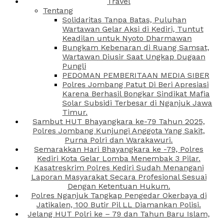
Travel
Tentang
Solidaritas Tanpa Batas, Puluhan
Wartawan Gelar Aksi di Kediri, Tuntut
Keadilan untuk Nyoto Dharmawan
Bungkam Kebenaran di Ruang Samsat,
Wartawan Diusir Saat Ungkap Dugaan
Pungli
PEDOMAN PEMBERITAAN MEDIA SIBER
Polres Jombang Patut Di Beri Apresiasi
Karena Berhasil Bongkar Sindikat Mafia
Solar Subsidi Terbesar di Nganjuk Jawa
Timur.
Sambut HUT Bhayangkara ke-79 Tahun 2025,
Polres Jombang Kunjungi Anggota Yang Sakit,
Purna Polri dan Warakawuri.
Semarakkan Hari Bhayangkara ke -79, Polres
Kediri Kota Gelar Lomba Menembak 3 Pilar.
Kasatreskrim Polres Kediri Sudah Menangani
Laporan Masyarakat Secara Profesional Sesuai
Dengan Ketentuan Hukum.
Polres Nganjuk Tangkap Pengedar Okerbaya di
Jatikalen, 100 Butir Pil LL Diamankan Polisi.
Jelang HUT Polri ke – 79 dan Tahun Baru Islam,