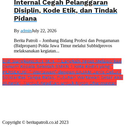
Internal Cegah Pelanggaran
Disiplin, Kode Etik, dan Tindak
Pidana
By
admin
July 22, 2026
Berita Patroli – Jombang Bidang Profesi dan Pengamanan
(Bidpropam) Polda Jawa Timur melalui Subbidprovos
melaksanakan kegiatan...
Didi Sungkono.S.H.,M.H., ” Langkah Tepat Melaporkan
Oknum Kepala Sekolah SMKN 1 Kota Kediri yang ”
PERSEKUSI ” Wartawan” dengan SAJAM Jenis Celurit
Solidaritas Tanpa Batas, Puluhan Wartawan Gelar Aksi
di Kediri, Tuntut Keadilan untuk Nyoto Dharmawan
Copyright © beritapatroli.co.id 2023