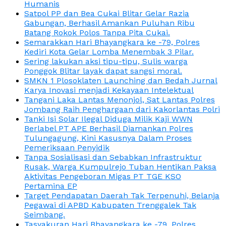
Humanis
Satpol PP dan Bea Cukai Blitar Gelar Razia
Gabungan, Berhasil Amankan Puluhan Ribu
Batang Rokok Polos Tanpa Pita Cukai.
Semarakkan Hari Bhayangkara ke -79, Polres
Kediri Kota Gelar Lomba Menembak 3 Pilar.
Sering lakukan aksi tipu-tipu, Sulis warga
Ponggok Blitar layak dapat sangsi moral.
SMKN 1 Plosoklaten Launching dan Bedah Jurnal
Karya Inovasi menjadi Kekayaan Intelektual
Tangani Laka Lantas Menonjol, Sat Lantas Polres
Jombang Raih Penghargaan dari Kakorlantas Polri
Tanki Isi Solar Ilegal Diduga Milik Kaji WWN
Berlabel PT APE Berhasil Diamankan Polres
Tulungagung, Kini Kasusnya Dalam Proses
Pemeriksaan Penyidik
Tanpa Sosialisasi dan Sebabkan Infrastruktur
Rusak, Warga Kumpulrejo Tuban Hentikan Paksa
Aktivitas Pengeboran Migas PT TGE KSO
Pertamina EP
Target Pendapatan Daerah Tak Terpenuhi, Belanja
Pegawai di APBD Kabupaten Trenggalek Tak
Seimbang.
Tasyakuran Hari Bhayangkara ke -79, Polres