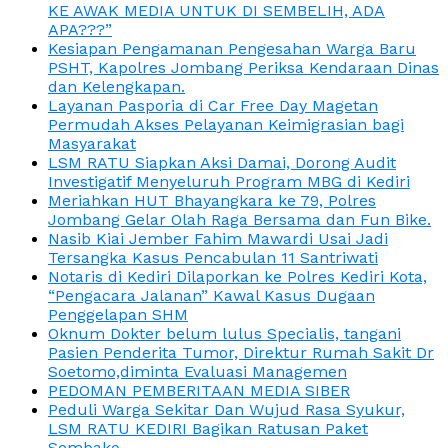
KE AWAK MEDIA UNTUK DI SEMBELIH, ADA
APA???”
Kesiapan Pengamanan Pengesahan Warga Baru
PSHT, Kapolres Jombang Periksa Kendaraan Dinas
dan Kelengkapan.
Layanan Pasporia di Car Free Day Magetan
Permudah Akses Pelayanan Keimigrasian bagi
Masyarakat
LSM RATU Siapkan Aksi Damai, Dorong Audit
Investigatif Menyeluruh Program MBG di Kediri
Meriahkan HUT Bhayangkara ke 79, Polres
Jombang Gelar Olah Raga Bersama dan Fun Bike.
Nasib Kiai Jember Fahim Mawardi Usai Jadi
Tersangka Kasus Pencabulan 11 Santriwati
Notaris di Kediri Dilaporkan ke Polres Kediri Kota,
“Pengacara Jalanan” Kawal Kasus Dugaan
Penggelapan SHM
Oknum Dokter belum lulus Specialis, tangani
Pasien Penderita Tumor, Direktur Rumah Sakit Dr
Soetomo,diminta Evaluasi Managemen
PEDOMAN PEMBERITAAN MEDIA SIBER
Peduli Warga Sekitar Dan Wujud Rasa Syukur,
LSM RATU KEDIRI Bagikan Ratusan Paket
Sembako