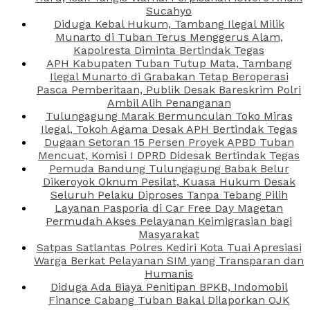
Sucahyo
Diduga Kebal Hukum, Tambang Ilegal Milik
Munarto di Tuban Terus Menggerus Alam,
Kapolresta Diminta Bertindak Tegas
APH Kabupaten Tuban Tutup Mata, Tambang
Ilegal Munarto di Grabakan Tetap Beroperasi
Pasca Pemberitaan, Publik Desak Bareskrim Polri
Ambil Alih Penanganan
Tulungagung Marak Bermunculan Toko Miras
Ilegal, Tokoh Agama Desak APH Bertindak Tegas
Dugaan Setoran 15 Persen Proyek APBD Tuban
Mencuat, Komisi I DPRD Didesak Bertindak Tegas
Pemuda Bandung Tulungagung Babak Belur
Dikeroyok Oknum Pesilat, Kuasa Hukum Desak
Seluruh Pelaku Diproses Tanpa Tebang Pilih
Layanan Pasporia di Car Free Day Magetan
Permudah Akses Pelayanan Keimigrasian bagi
Masyarakat
Satpas Satlantas Polres Kediri Kota Tuai Apresiasi
Warga Berkat Pelayanan SIM yang Transparan dan
Humanis
Diduga Ada Biaya Penitipan BPKB, Indomobil
Finance Cabang Tuban Bakal Dilaporkan OJK