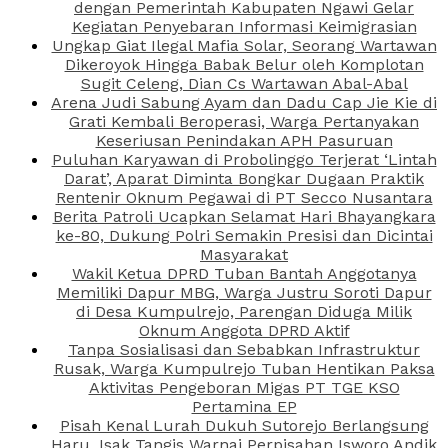
dengan Pemerintah Kabupaten Ngawi Gelar
Kegiatan Penyebaran Informasi Keimigrasian
Ungkap Giat Ilegal Mafia Solar, Seorang Wartawan
Dikeroyok Hingga Babak Belur oleh Komplotan
Sugit Celeng, Dian Cs Wartawan Abal-Abal
Arena Judi Sabung Ayam dan Dadu Cap Jie Kie di
Grati Kembali Beroperasi, Warga Pertanyakan
Keseriusan Penindakan APH Pasuruan
Puluhan Karyawan di Probolinggo Terjerat ‘Lintah
Darat’, Aparat Diminta Bongkar Dugaan Praktik
Rentenir Oknum Pegawai di PT Secco Nusantara
Berita Patroli Ucapkan Selamat Hari Bhayangkara
ke-80, Dukung Polri Semakin Presisi dan Dicintai
Masyarakat
Wakil Ketua DPRD Tuban Bantah Anggotanya
Memiliki Dapur MBG, Warga Justru Soroti Dapur
di Desa Kumpulrejo, Parengan Diduga Milik
Oknum Anggota DPRD Aktif
Tanpa Sosialisasi dan Sebabkan Infrastruktur
Rusak, Warga Kumpulrejo Tuban Hentikan Paksa
Aktivitas Pengeboran Migas PT TGE KSO
Pertamina EP
Pisah Kenal Lurah Dukuh Sutorejo Berlangsung
Haru, Isak Tangis Warnai Perpisahan Isworo Andik