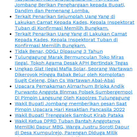
Jombang Berikan Penghargaan kepada Bupati,
Dandim dan Pemenang Lomba.
Terkait Penarikan Sejumplah Uang Yang di
Lakukan Camat Kepada Kades, Kepala Inspektorat
Tuban di Konfirmasi Memilih Bungkam.
Terkait Penarikan Uang Yang di Lakukan Camat
Kepada Kades, Kepala Inspektorat Tuban di
Konfirmasi Memilih Bungkam.
Tidak Benar, ODGJ Dipasung 3 Tahun
Tulungagung Marak Bermunculan Toko Miras
Ilegal, Tokoh Agama Desak APH Bertindak Tegas
Ungkap Giat Ilegal Mafia Solar, Seorang Wartawan
Dikeroyok Hingga Babak Belur oleh Komplotan
Sugit Celeng, Dian Cs Wartawan Abal-Abal
Upacara Pemakaman Almarhum Bripka Andik
Purwanto Anggota Binmas Polsek Sumbergempol
Di Pimpin Langsung Oleh Kapolres Tulungagung
Wakil Bupati Jombang memberikan pesan Saat
Pimpin Upacara Hari Kesaktian Pancasila 2022
Wakil Bupati Trenggalek Sambut Kirab Pataka
Wakil Ketua DPRD Tuban Bantah Anggotanya
Memiliki Dapur MBG, Warga Justru Soroti Dapur
di Desa Kumpulrejo, Parengan Diduga Milik