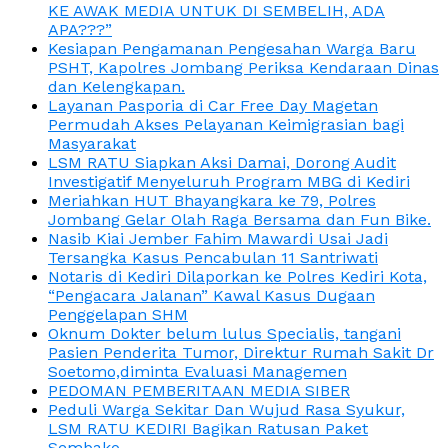
KE AWAK MEDIA UNTUK DI SEMBELIH, ADA
APA???”
Kesiapan Pengamanan Pengesahan Warga Baru
PSHT, Kapolres Jombang Periksa Kendaraan Dinas
dan Kelengkapan.
Layanan Pasporia di Car Free Day Magetan
Permudah Akses Pelayanan Keimigrasian bagi
Masyarakat
LSM RATU Siapkan Aksi Damai, Dorong Audit
Investigatif Menyeluruh Program MBG di Kediri
Meriahkan HUT Bhayangkara ke 79, Polres
Jombang Gelar Olah Raga Bersama dan Fun Bike.
Nasib Kiai Jember Fahim Mawardi Usai Jadi
Tersangka Kasus Pencabulan 11 Santriwati
Notaris di Kediri Dilaporkan ke Polres Kediri Kota,
“Pengacara Jalanan” Kawal Kasus Dugaan
Penggelapan SHM
Oknum Dokter belum lulus Specialis, tangani
Pasien Penderita Tumor, Direktur Rumah Sakit Dr
Soetomo,diminta Evaluasi Managemen
PEDOMAN PEMBERITAAN MEDIA SIBER
Peduli Warga Sekitar Dan Wujud Rasa Syukur,
LSM RATU KEDIRI Bagikan Ratusan Paket
Sembako