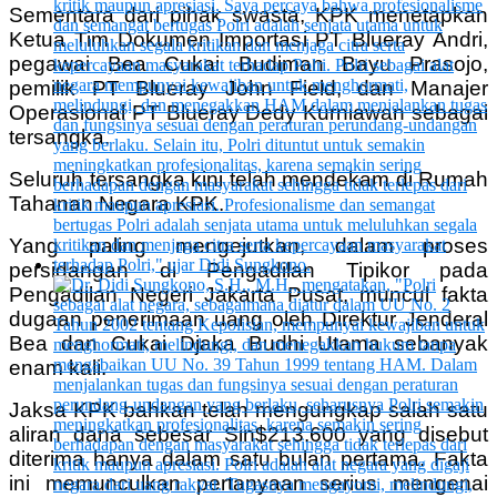
Sementara dari pihak swasta, KPK menetapkan
Ketua Tim Dokumen Importasi PT Blueray Andri,
pegawai Bea Cukai Budiman Bayu Prasojo,
pemilik PT Blueray John Field, dan Manajer
Operasional PT Blueray Dedy Kurniawan sebagai
tersangka.
Seluruh tersangka kini telah mendekam di Rumah
Tahanan Negara KPK.
Yang paling mengejutkan, dalam proses
persidangan di Pengadilan Tipikor pada
Pengadilan Negeri Jakarta Pusat, muncul fakta
dugaan penerimaan uang oleh Direktur Jenderal
Bea dan Cukai Djaka Budhi Utama sebanyak
enam kali.
Jaksa KPK bahkan telah mengungkap salah satu
aliran dana sebesar Sin$213.600 yang disebut
diterima hanya dalam satu bulan pertama. Fakta
ini memunculkan pertanyaan serius mengenai