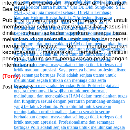
integritas pengawasan importasi di lingkungan
Bea Cukai.
Publik kini menunggu langkah tegas KPK untuk
membongkar seluruh aktor yang terlibat. Kasus ini
dinilai bukan sekadar perkara suap biasa,
melainkan dugaan mafia impor yang berpotensi
merugikan negara dan menghancurkan
kepercayaan masyarakat terhadap institusi
penegak hukum serta pengawasan perdagangan
internasional.
(Tomy)
Post Views:
6