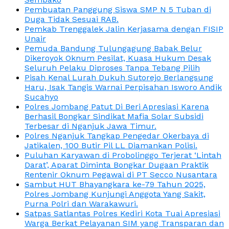
Pembuatan Panggung Siswa SMP N 5 Tuban di
Duga Tidak Sesuai RAB.
Pemkab Trenggalek Jalin Kerjasama dengan FISIP
Unair
Pemuda Bandung Tulungagung Babak Belur
Dikeroyok Oknum Pesilat, Kuasa Hukum Desak
Seluruh Pelaku Diproses Tanpa Tebang Pilih
Pisah Kenal Lurah Dukuh Sutorejo Berlangsung
Haru, Isak Tangis Warnai Perpisahan Isworo Andik
Sucahyo
Polres Jombang Patut Di Beri Apresiasi Karena
Berhasil Bongkar Sindikat Mafia Solar Subsidi
Terbesar di Nganjuk Jawa Timur.
Polres Nganjuk Tangkap Pengedar Okerbaya di
Jatikalen, 100 Butir Pil LL Diamankan Polisi.
Puluhan Karyawan di Probolinggo Terjerat ‘Lintah
Darat’, Aparat Diminta Bongkar Dugaan Praktik
Rentenir Oknum Pegawai di PT Secco Nusantara
Sambut HUT Bhayangkara ke-79 Tahun 2025,
Polres Jombang Kunjungi Anggota Yang Sakit,
Purna Polri dan Warakawuri.
Satpas Satlantas Polres Kediri Kota Tuai Apresiasi
Warga Berkat Pelayanan SIM yang Transparan dan