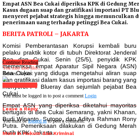
Empat ASN Bea Cukai diperiksa KPK di Gedung Mera
Kasus dugaan suap dan gratifikasi importasi PT Blu
menyeret pejabat strategis hingga memunculkan 
penerimaan uang terhadap petinggi Bea Cukai.
BERITA PATROLI – JAKARTA
Komisi Pemberantasan Korupsi kembali buru
pelaku praktik kotor di tubuh Direktorat Jenderal
Bea dan Cukai. Senin (25/5), penyidik KPK
Continue Reading
memeriksa empat Aparatur Sipil Negara (ASN)
You may also like...
Bea Cukai yang diduga mengetahui aliran suap
Related Topics:
dan gratifikasi dalam kasus importasi barang yang
Click to comment
menyeret PT Blueray dan sejumlah pejabat Bea
Cukai.
You must be logged in to post a comment
Login
Empat ASN yang diperiksa diketahui mayoritas
Leave a Reply
bertugas di Bea Cukai Semarang, yakni Khanan,
Budi Winanto, Sutopo, dan Aditya Rahman Rony
You must be
logged in
to post a comment.
Putra. Pemeriksaan dilakukan di Gedung Merah
Putih KPK, Jakarta.
More in Hukum dan Kriminal