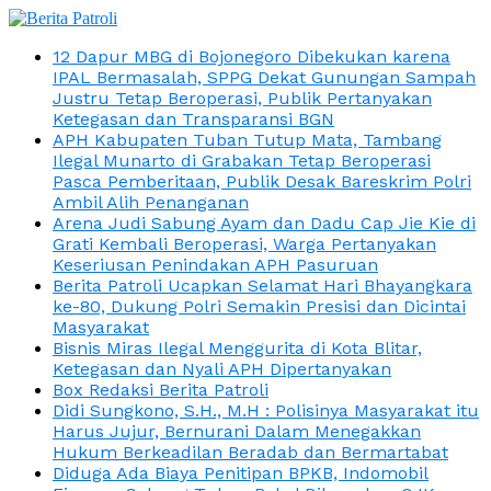
12 Dapur MBG di Bojonegoro Dibekukan karena
IPAL Bermasalah, SPPG Dekat Gunungan Sampah
Justru Tetap Beroperasi, Publik Pertanyakan
Ketegasan dan Transparansi BGN
APH Kabupaten Tuban Tutup Mata, Tambang
Ilegal Munarto di Grabakan Tetap Beroperasi
Pasca Pemberitaan, Publik Desak Bareskrim Polri
Ambil Alih Penanganan
Arena Judi Sabung Ayam dan Dadu Cap Jie Kie di
Grati Kembali Beroperasi, Warga Pertanyakan
Keseriusan Penindakan APH Pasuruan
Berita Patroli Ucapkan Selamat Hari Bhayangkara
ke-80, Dukung Polri Semakin Presisi dan Dicintai
Masyarakat
Bisnis Miras Ilegal Menggurita di Kota Blitar,
Ketegasan dan Nyali APH Dipertanyakan
Box Redaksi Berita Patroli
Didi Sungkono, S.H., M.H : Polisinya Masyarakat itu
Harus Jujur, Bernurani Dalam Menegakkan
Hukum Berkeadilan Beradab dan Bermartabat
Diduga Ada Biaya Penitipan BPKB, Indomobil