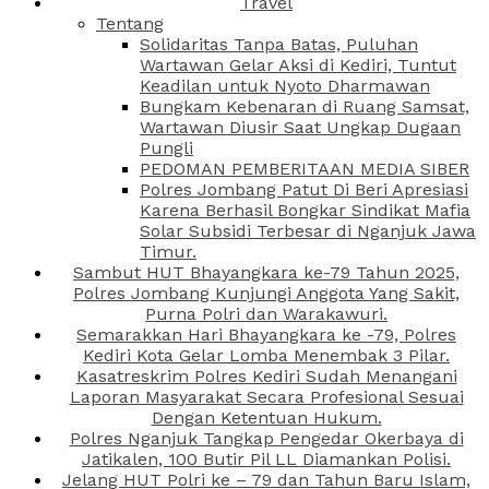
Travel
Tentang
Solidaritas Tanpa Batas, Puluhan
Wartawan Gelar Aksi di Kediri, Tuntut
Keadilan untuk Nyoto Dharmawan
Bungkam Kebenaran di Ruang Samsat,
Wartawan Diusir Saat Ungkap Dugaan
Pungli
PEDOMAN PEMBERITAAN MEDIA SIBER
Polres Jombang Patut Di Beri Apresiasi
Karena Berhasil Bongkar Sindikat Mafia
Solar Subsidi Terbesar di Nganjuk Jawa
Timur.
Sambut HUT Bhayangkara ke-79 Tahun 2025,
Polres Jombang Kunjungi Anggota Yang Sakit,
Purna Polri dan Warakawuri.
Semarakkan Hari Bhayangkara ke -79, Polres
Kediri Kota Gelar Lomba Menembak 3 Pilar.
Kasatreskrim Polres Kediri Sudah Menangani
Laporan Masyarakat Secara Profesional Sesuai
Dengan Ketentuan Hukum.
Polres Nganjuk Tangkap Pengedar Okerbaya di
Jatikalen, 100 Butir Pil LL Diamankan Polisi.
Jelang HUT Polri ke – 79 dan Tahun Baru Islam,