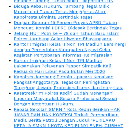
Finance Cabang Tuban Bakal Dilaporkan OJK
Diduga Kebal Hukum, Tambang Ilegal Milik
Munarto di Tuban Terus Menggerus Alam,
Kapolresta Diminta Bertindak Tegas
Dugaan Setoran 15 Persen Proyek APBD Tuban
Mencuat, Komisi I DPRD Didesak Bertindak Tegas
Jelang HUT Polri ke – 79 dan Tahun Baru Islam,
Polres Jombang Gelar Liwetan Bhayangkara.
Kantor Imigrasi Kelas II Non TPI Madiun Bersinergi
dengan Pemerintah Kabupaten Ngawi Gelar
Kegiatan Penyebaran Informasi Keimigrasian
Kantor Imigrasi Kelas II Non TPI Madiun
Laksanakan Pelayanan Paspor Simpatik Kali
Kedua di Hari Libur Pada Bulan Mei 2026
Kapolres Jombang Pimpin Upacara Kenaikan
Pangkat Anggotanya, Tegaskan Peningkatan
Tanggung Jawab, Profesionalisme, dan Integritas.
Kasatreskrim Polres Kediri Sudah Menangani
Laporan Masyarakat Secara Profesional Sesuai
Dengan Ketentuan Hukum.
Kepala Sekolah SMKN 1 Kota Kediri Berikan HAK
JAWAB DAN HAK KOREKSI Terkait Pemberitaan
Media Berita Patroli Dengan Judul “PERILAKU
KEPALA SMKN 1 KOTA KEDIRI NYLENEH, CURHAT