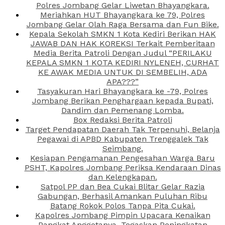
Polres Jombang Gelar Liwetan Bhayangkara.
Meriahkan HUT Bhayangkara ke 79, Polres
Jombang Gelar Olah Raga Bersama dan Fun Bike.
Kepala Sekolah SMKN 1 Kota Kediri Berikan HAK
JAWAB DAN HAK KOREKSI Terkait Pemberitaan
Media Berita Patroli Dengan Judul “PERILAKU
KEPALA SMKN 1 KOTA KEDIRI NYLENEH, CURHAT
KE AWAK MEDIA UNTUK DI SEMBELIH, ADA
APA???”
Tasyakuran Hari Bhayangkara ke -79, Polres
Jombang Berikan Penghargaan kepada Bupati,
Dandim dan Pemenang Lomba.
Box Redaksi Berita Patroli
Target Pendapatan Daerah Tak Terpenuhi, Belanja
Pegawai di APBD Kabupaten Trenggalek Tak
Seimbang.
Kesiapan Pengamanan Pengesahan Warga Baru
PSHT, Kapolres Jombang Periksa Kendaraan Dinas
dan Kelengkapan.
Satpol PP dan Bea Cukai Blitar Gelar Razia
Gabungan, Berhasil Amankan Puluhan Ribu
Batang Rokok Polos Tanpa Pita Cukai.
Kapolres Jombang Pimpin Upacara Kenaikan
Pangkat Anggotanya, Tegaskan Peningkatan