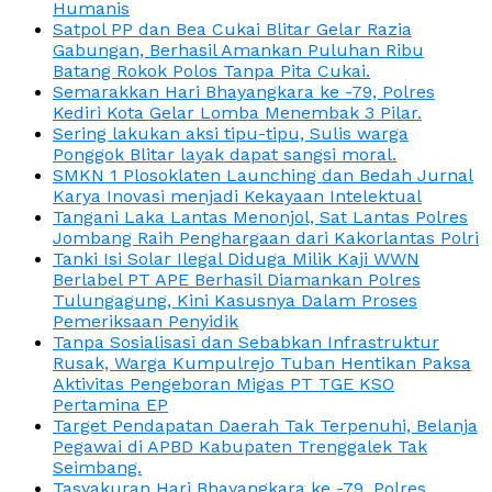
Humanis
Satpol PP dan Bea Cukai Blitar Gelar Razia
Gabungan, Berhasil Amankan Puluhan Ribu
Batang Rokok Polos Tanpa Pita Cukai.
Semarakkan Hari Bhayangkara ke -79, Polres
Kediri Kota Gelar Lomba Menembak 3 Pilar.
Sering lakukan aksi tipu-tipu, Sulis warga
Ponggok Blitar layak dapat sangsi moral.
SMKN 1 Plosoklaten Launching dan Bedah Jurnal
Karya Inovasi menjadi Kekayaan Intelektual
Tangani Laka Lantas Menonjol, Sat Lantas Polres
Jombang Raih Penghargaan dari Kakorlantas Polri
Tanki Isi Solar Ilegal Diduga Milik Kaji WWN
Berlabel PT APE Berhasil Diamankan Polres
Tulungagung, Kini Kasusnya Dalam Proses
Pemeriksaan Penyidik
Tanpa Sosialisasi dan Sebabkan Infrastruktur
Rusak, Warga Kumpulrejo Tuban Hentikan Paksa
Aktivitas Pengeboran Migas PT TGE KSO
Pertamina EP
Target Pendapatan Daerah Tak Terpenuhi, Belanja
Pegawai di APBD Kabupaten Trenggalek Tak
Seimbang.
Tasyakuran Hari Bhayangkara ke -79, Polres