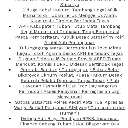
Sucahyo
Diduga Kebal Hukum, Tambang Ilegal Milik
Munarto di Tuban Terus Menggerus Alam,
Kapolresta Diminta Bertindak Tegas
APH Kabupaten Tuban Tutup Mata, Tambang
Ilegal Munarto di Grabakan Tetap Beroperasi
Pasca Pemberitaan, Publik Desak Bareskrim Polri
Ambil Alih Penanganan
Tulungagung Marak Bermunculan Toko Miras
Ilegal, Tokoh Agama Desak APH Bertindak Tegas
Dugaan Setoran 15 Persen Proyek APBD Tuban
Mencuat, Komisi I DPRD Didesak Bertindak Tegas
Pemuda Bandung Tulungagung Babak Belur
Dikeroyok Oknum Pesilat, Kuasa Hukum Desak
Seluruh Pelaku Diproses Tanpa Tebang Pilih
Layanan Pasporia di Car Free Day Magetan
Permudah Akses Pelayanan Keimigrasian bagi
Masyarakat
Satpas Satlantas Polres Kediri Kota Tuai Apresiasi
Warga Berkat Pelayanan SIM yang Transparan dan
Humanis
Diduga Ada Biaya Penitipan BPKB, Indomobil
Finance Cabang Tuban Bakal Dilaporkan OJK