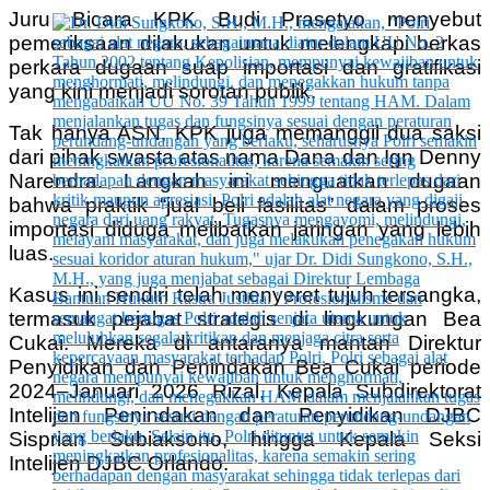
Juru Bicara KPK Budi Prasetyo menyebut
pemeriksaan dilakukan untuk melengkapi berkas
perkara dugaan suap importasi dan gratifikasi
yang kini menjadi sorotan publik.
Tak hanya ASN, KPK juga memanggil dua saksi
dari pihak swasta atas nama Dana dan Ign Denny
Narendra. Langkah ini menguatkan dugaan
bahwa praktik “jual beli fasilitas” dalam proses
importasi diduga melibatkan jaringan yang lebih
luas.
Kasus ini sendiri telah menyeret tujuh tersangka,
termasuk pejabat strategis di lingkungan Bea
Cukai. Mereka di antaranya mantan Direktur
Penyidikan dan Penindakan Bea Cukai periode
2024–Januari 2026 Rizal, Kepala Subdirektorat
Intelijen Penindakan dan Penyidikan DJBC
Sisprian Subiaksono, hingga Kepala Seksi
Intelijen DJBC Orlando.