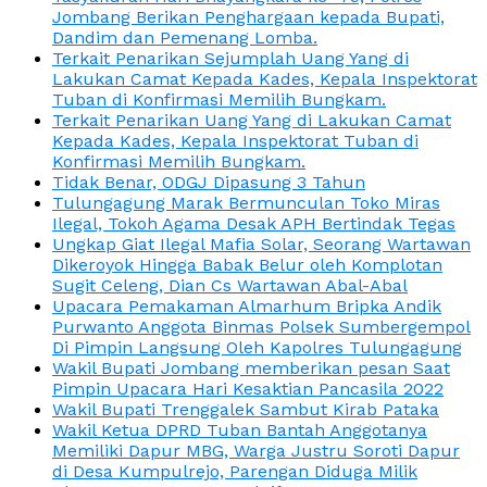
Jombang Berikan Penghargaan kepada Bupati,
Dandim dan Pemenang Lomba.
Terkait Penarikan Sejumplah Uang Yang di
Lakukan Camat Kepada Kades, Kepala Inspektorat
Tuban di Konfirmasi Memilih Bungkam.
Terkait Penarikan Uang Yang di Lakukan Camat
Kepada Kades, Kepala Inspektorat Tuban di
Konfirmasi Memilih Bungkam.
Tidak Benar, ODGJ Dipasung 3 Tahun
Tulungagung Marak Bermunculan Toko Miras
Ilegal, Tokoh Agama Desak APH Bertindak Tegas
Ungkap Giat Ilegal Mafia Solar, Seorang Wartawan
Dikeroyok Hingga Babak Belur oleh Komplotan
Sugit Celeng, Dian Cs Wartawan Abal-Abal
Upacara Pemakaman Almarhum Bripka Andik
Purwanto Anggota Binmas Polsek Sumbergempol
Di Pimpin Langsung Oleh Kapolres Tulungagung
Wakil Bupati Jombang memberikan pesan Saat
Pimpin Upacara Hari Kesaktian Pancasila 2022
Wakil Bupati Trenggalek Sambut Kirab Pataka
Wakil Ketua DPRD Tuban Bantah Anggotanya
Memiliki Dapur MBG, Warga Justru Soroti Dapur
di Desa Kumpulrejo, Parengan Diduga Milik