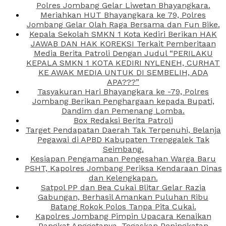
Polres Jombang Gelar Liwetan Bhayangkara.
Meriahkan HUT Bhayangkara ke 79, Polres
Jombang Gelar Olah Raga Bersama dan Fun Bike.
Kepala Sekolah SMKN 1 Kota Kediri Berikan HAK
JAWAB DAN HAK KOREKSI Terkait Pemberitaan
Media Berita Patroli Dengan Judul “PERILAKU
KEPALA SMKN 1 KOTA KEDIRI NYLENEH, CURHAT
KE AWAK MEDIA UNTUK DI SEMBELIH, ADA
APA???”
Tasyakuran Hari Bhayangkara ke -79, Polres
Jombang Berikan Penghargaan kepada Bupati,
Dandim dan Pemenang Lomba.
Box Redaksi Berita Patroli
Target Pendapatan Daerah Tak Terpenuhi, Belanja
Pegawai di APBD Kabupaten Trenggalek Tak
Seimbang.
Kesiapan Pengamanan Pengesahan Warga Baru
PSHT, Kapolres Jombang Periksa Kendaraan Dinas
dan Kelengkapan.
Satpol PP dan Bea Cukai Blitar Gelar Razia
Gabungan, Berhasil Amankan Puluhan Ribu
Batang Rokok Polos Tanpa Pita Cukai.
Kapolres Jombang Pimpin Upacara Kenaikan
Pangkat Anggotanya, Tegaskan Peningkatan