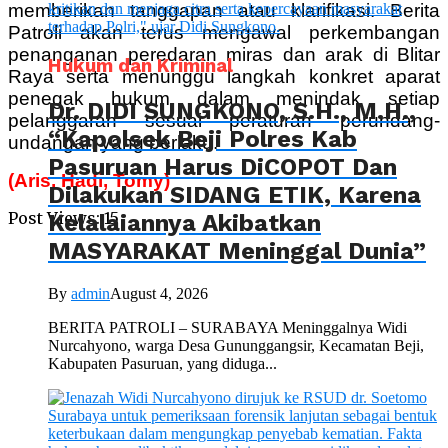
memberikan tanggapan atau klarifikasi. Berita
Patroli akan terus mengawal perkembangan
penanganan peredaran miras dan arak di Blitar
Hukum dan Kriminal
Raya serta menunggu langkah konkret aparat
penegak hukum dalam menindak setiap
Dr. DIDI SUNGKONO, S.H., M.H.,
pelanggaran sesuai peraturan perundang-
“Kapolsek Beji Polres Kab
undangan yang berlaku.
Pasuruan Harus DiCOPOT Dan
(Aris, Hadi, Tomy)
Dilakukan SIDANG ETIK, Karena
Post Views:
15
Kelalaiannya Akibatkan
MASYARAKAT Meninggal Dunia”
By
admin
August 4, 2026
BERITA PATROLI – SURABAYA Meninggalnya Widi
Nurcahyono, warga Desa Gununggangsir, Kecamatan Beji,
Kabupaten Pasuruan, yang diduga...