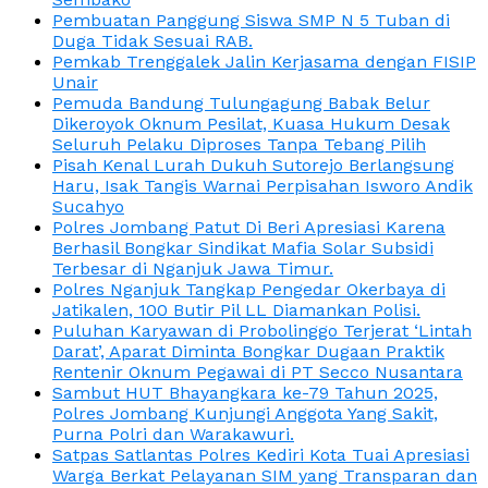
Pembuatan Panggung Siswa SMP N 5 Tuban di
Duga Tidak Sesuai RAB.
Pemkab Trenggalek Jalin Kerjasama dengan FISIP
Unair
Pemuda Bandung Tulungagung Babak Belur
Dikeroyok Oknum Pesilat, Kuasa Hukum Desak
Seluruh Pelaku Diproses Tanpa Tebang Pilih
Pisah Kenal Lurah Dukuh Sutorejo Berlangsung
Haru, Isak Tangis Warnai Perpisahan Isworo Andik
Sucahyo
Polres Jombang Patut Di Beri Apresiasi Karena
Berhasil Bongkar Sindikat Mafia Solar Subsidi
Terbesar di Nganjuk Jawa Timur.
Polres Nganjuk Tangkap Pengedar Okerbaya di
Jatikalen, 100 Butir Pil LL Diamankan Polisi.
Puluhan Karyawan di Probolinggo Terjerat ‘Lintah
Darat’, Aparat Diminta Bongkar Dugaan Praktik
Rentenir Oknum Pegawai di PT Secco Nusantara
Sambut HUT Bhayangkara ke-79 Tahun 2025,
Polres Jombang Kunjungi Anggota Yang Sakit,
Purna Polri dan Warakawuri.
Satpas Satlantas Polres Kediri Kota Tuai Apresiasi
Warga Berkat Pelayanan SIM yang Transparan dan