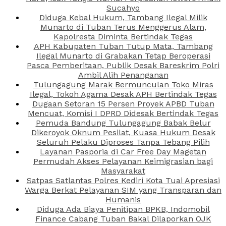
Sucahyo
Diduga Kebal Hukum, Tambang Ilegal Milik
Munarto di Tuban Terus Menggerus Alam,
Kapolresta Diminta Bertindak Tegas
APH Kabupaten Tuban Tutup Mata, Tambang
Ilegal Munarto di Grabakan Tetap Beroperasi
Pasca Pemberitaan, Publik Desak Bareskrim Polri
Ambil Alih Penanganan
Tulungagung Marak Bermunculan Toko Miras
Ilegal, Tokoh Agama Desak APH Bertindak Tegas
Dugaan Setoran 15 Persen Proyek APBD Tuban
Mencuat, Komisi I DPRD Didesak Bertindak Tegas
Pemuda Bandung Tulungagung Babak Belur
Dikeroyok Oknum Pesilat, Kuasa Hukum Desak
Seluruh Pelaku Diproses Tanpa Tebang Pilih
Layanan Pasporia di Car Free Day Magetan
Permudah Akses Pelayanan Keimigrasian bagi
Masyarakat
Satpas Satlantas Polres Kediri Kota Tuai Apresiasi
Warga Berkat Pelayanan SIM yang Transparan dan
Humanis
Diduga Ada Biaya Penitipan BPKB, Indomobil
Finance Cabang Tuban Bakal Dilaporkan OJK