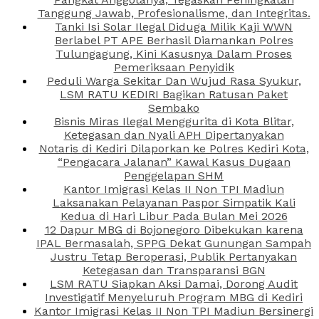
Tanggung Jawab, Profesionalisme, dan Integritas.
Tanki Isi Solar Ilegal Diduga Milik Kaji WWN
Berlabel PT APE Berhasil Diamankan Polres
Tulungagung, Kini Kasusnya Dalam Proses
Pemeriksaan Penyidik
Peduli Warga Sekitar Dan Wujud Rasa Syukur,
LSM RATU KEDIRI Bagikan Ratusan Paket
Sembako
Bisnis Miras Ilegal Menggurita di Kota Blitar,
Ketegasan dan Nyali APH Dipertanyakan
Notaris di Kediri Dilaporkan ke Polres Kediri Kota,
“Pengacara Jalanan” Kawal Kasus Dugaan
Penggelapan SHM
Kantor Imigrasi Kelas II Non TPI Madiun
Laksanakan Pelayanan Paspor Simpatik Kali
Kedua di Hari Libur Pada Bulan Mei 2026
12 Dapur MBG di Bojonegoro Dibekukan karena
IPAL Bermasalah, SPPG Dekat Gunungan Sampah
Justru Tetap Beroperasi, Publik Pertanyakan
Ketegasan dan Transparansi BGN
LSM RATU Siapkan Aksi Damai, Dorong Audit
Investigatif Menyeluruh Program MBG di Kediri
Kantor Imigrasi Kelas II Non TPI Madiun Bersinergi