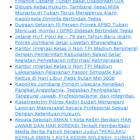
Finance Cabang Tuban Bakal Dilaporkan OJK
Diduga Kebal Hukum, Tambang Ilegal Milik
Munarto di Tuban Terus Menggerus Alam,
Kapolresta Diminta Bertindak Tegas
Dugaan Setoran 15 Persen Proyek APBD Tuban
Mencuat, Komisi I DPRD Didesak Bertindak Tegas
Jelang HUT Polri ke – 79 dan Tahun Baru Islam,
Polres Jombang Gelar Liwetan Bhayangkara.
Kantor Imigrasi Kelas II Non TPI Madiun Bersinergi
dengan Pemerintah Kabupaten Ngawi Gelar
Kegiatan Penyebaran Informasi Keimigrasian
Kantor Imigrasi Kelas II Non TPI Madiun
Laksanakan Pelayanan Paspor Simpatik Kali
Kedua di Hari Libur Pada Bulan Mei 2026
Kapolres Jombang Pimpin Upacara Kenaikan
Pangkat Anggotanya, Tegaskan Peningkatan
Tanggung Jawab, Profesionalisme, dan Integritas.
Kasatreskrim Polres Kediri Sudah Menangani
Laporan Masyarakat Secara Profesional Sesuai
Dengan Ketentuan Hukum.
Kepala Sekolah SMKN 1 Kota Kediri Berikan HAK
JAWAB DAN HAK KOREKSI Terkait Pemberitaan
Media Berita Patroli Dengan Judul “PERILAKU
KEPALA SMKN 1 KOTA KEDIRI NYLENEH, CURHAT