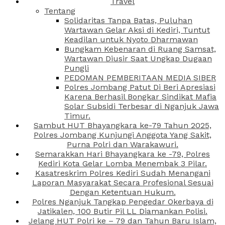
Travel
Tentang
Solidaritas Tanpa Batas, Puluhan
Wartawan Gelar Aksi di Kediri, Tuntut
Keadilan untuk Nyoto Dharmawan
Bungkam Kebenaran di Ruang Samsat,
Wartawan Diusir Saat Ungkap Dugaan
Pungli
PEDOMAN PEMBERITAAN MEDIA SIBER
Polres Jombang Patut Di Beri Apresiasi
Karena Berhasil Bongkar Sindikat Mafia
Solar Subsidi Terbesar di Nganjuk Jawa
Timur.
Sambut HUT Bhayangkara ke-79 Tahun 2025,
Polres Jombang Kunjungi Anggota Yang Sakit,
Purna Polri dan Warakawuri.
Semarakkan Hari Bhayangkara ke -79, Polres
Kediri Kota Gelar Lomba Menembak 3 Pilar.
Kasatreskrim Polres Kediri Sudah Menangani
Laporan Masyarakat Secara Profesional Sesuai
Dengan Ketentuan Hukum.
Polres Nganjuk Tangkap Pengedar Okerbaya di
Jatikalen, 100 Butir Pil LL Diamankan Polisi.
Jelang HUT Polri ke – 79 dan Tahun Baru Islam,