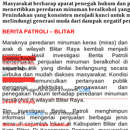
Masyarakat berharap aparat penegak hukum dan p
menertibkan peredaran minuman beralkohol yang
Penindakan yang konsisten menjadi kunci untuk m
melindungi generasi muda dari dampak negatif p
BERITA PATROLI – BLITAR
Maraknya peredaran minuman keras (miras) dan
arak di wilayah Blitar Raya kembali menjadi
sorotan. Hasil investigasi Berita Patroli
Continue Reading
menemukan penjualan minuman beralkohol di
You may also like...
sejumlah titik yang dinilai berlangsung secara
Related Topics:
terbuka dan mudah diakses masyarakat. Kondisi
Click to comment
tersebut memunculkan pertanyaan publik
mengenai efektivitas pengawasan dan
You must be logged in to post a comment
Login
penegakan hukum terhadap peredaran minuman
beralkohol di wilayah Blitar Raya.
Leave a Reply
Tim investigasi Berita Patroli menghimpun
You must be
logged in
to post a comment.
informasi mengenai penjualan berbagai jenis
miras di sejumlah lokasi di Kabupaten Blitar dan
More in Hukum dan Kriminal