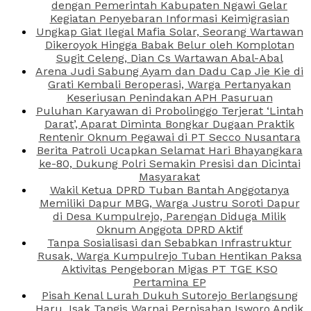
dengan Pemerintah Kabupaten Ngawi Gelar
Kegiatan Penyebaran Informasi Keimigrasian
Ungkap Giat Ilegal Mafia Solar, Seorang Wartawan
Dikeroyok Hingga Babak Belur oleh Komplotan
Sugit Celeng, Dian Cs Wartawan Abal-Abal
Arena Judi Sabung Ayam dan Dadu Cap Jie Kie di
Grati Kembali Beroperasi, Warga Pertanyakan
Keseriusan Penindakan APH Pasuruan
Puluhan Karyawan di Probolinggo Terjerat ‘Lintah
Darat’, Aparat Diminta Bongkar Dugaan Praktik
Rentenir Oknum Pegawai di PT Secco Nusantara
Berita Patroli Ucapkan Selamat Hari Bhayangkara
ke-80, Dukung Polri Semakin Presisi dan Dicintai
Masyarakat
Wakil Ketua DPRD Tuban Bantah Anggotanya
Memiliki Dapur MBG, Warga Justru Soroti Dapur
di Desa Kumpulrejo, Parengan Diduga Milik
Oknum Anggota DPRD Aktif
Tanpa Sosialisasi dan Sebabkan Infrastruktur
Rusak, Warga Kumpulrejo Tuban Hentikan Paksa
Aktivitas Pengeboran Migas PT TGE KSO
Pertamina EP
Pisah Kenal Lurah Dukuh Sutorejo Berlangsung
Haru, Isak Tangis Warnai Perpisahan Isworo Andik