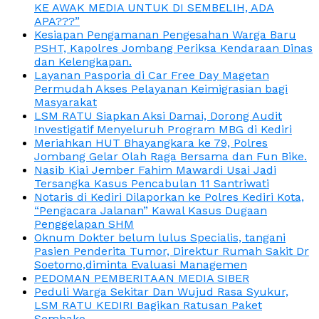
KE AWAK MEDIA UNTUK DI SEMBELIH, ADA
APA???”
Kesiapan Pengamanan Pengesahan Warga Baru
PSHT, Kapolres Jombang Periksa Kendaraan Dinas
dan Kelengkapan.
Layanan Pasporia di Car Free Day Magetan
Permudah Akses Pelayanan Keimigrasian bagi
Masyarakat
LSM RATU Siapkan Aksi Damai, Dorong Audit
Investigatif Menyeluruh Program MBG di Kediri
Meriahkan HUT Bhayangkara ke 79, Polres
Jombang Gelar Olah Raga Bersama dan Fun Bike.
Nasib Kiai Jember Fahim Mawardi Usai Jadi
Tersangka Kasus Pencabulan 11 Santriwati
Notaris di Kediri Dilaporkan ke Polres Kediri Kota,
“Pengacara Jalanan” Kawal Kasus Dugaan
Penggelapan SHM
Oknum Dokter belum lulus Specialis, tangani
Pasien Penderita Tumor, Direktur Rumah Sakit Dr
Soetomo,diminta Evaluasi Managemen
PEDOMAN PEMBERITAAN MEDIA SIBER
Peduli Warga Sekitar Dan Wujud Rasa Syukur,
LSM RATU KEDIRI Bagikan Ratusan Paket
Sembako