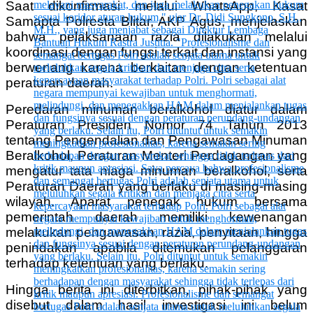
Saat dikonfirmasi melalui WhatsApp, Kasat
Samapta Polresta Blitar, AKP Agus, menjelaskan
bahwa pelaksanaan razia dilakukan melalui
koordinasi dengan fungsi terkait dan instansi yang
berwenang karena berkaitan dengan ketentuan
peraturan daerah.
Peredaran minuman beralkohol diatur dalam
Peraturan Presiden Nomor 74 Tahun 2013
tentang Pengendalian dan Pengawasan Minuman
Beralkohol, Peraturan Menteri Perdagangan yang
mengatur tata niaga minuman beralkohol, serta
Peraturan Daerah yang berlaku di masing-masing
wilayah. Aparat penegak hukum bersama
pemerintah daerah memiliki kewenangan
melakukan pengawasan, razia, penyitaan, hingga
penindakan apabila ditemukan pelanggaran
terhadap ketentuan yang berlaku.
Hingga berita ini diterbitkan, pihak-pihak yang
disebut dalam hasil investigasi ini belum