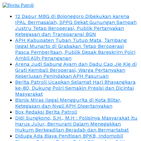
12 Dapur MBG di Bojonegoro Dibekukan karena
IPAL Bermasalah, SPPG Dekat Gunungan Sampah
Justru Tetap Beroperasi, Publik Pertanyakan
Ketegasan dan Transparansi BGN
APH Kabupaten Tuban Tutup Mata, Tambang
Ilegal Munarto di Grabakan Tetap Beroperasi
Pasca Pemberitaan, Publik Desak Bareskrim Polri
Ambil Alih Penanganan
Arena Judi Sabung Ayam dan Dadu Cap Jie Kie di
Grati Kembali Beroperasi, Warga Pertanyakan
Keseriusan Penindakan APH Pasuruan
Berita Patroli Ucapkan Selamat Hari Bhayangkara
ke-80, Dukung Polri Semakin Presisi dan Dicintai
Masyarakat
Bisnis Miras Ilegal Menggurita di Kota Blitar,
Ketegasan dan Nyali APH Dipertanyakan
Box Redaksi Berita Patroli
Didi Sungkono, S.H., M.H : Polisinya Masyarakat itu
Harus Jujur, Bernurani Dalam Menegakkan
Hukum Berkeadilan Beradab dan Bermartabat
Diduga Ada Biaya Penitipan BPKB, Indomobil