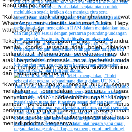
Rp60.000 per botol.
“Kalau mau arak tinggal menghubungi lewat
WhatsApp, nanti diantar ke rumah,” kata Hepy,
warga Sukorejo.
Tokoh agama Kabupaten Blitar, Gus Sandra,
menilai kondisi tersebut tidak boleh dibiarkan
berlarut-larut. Menurutnya, peredaran miras dan
arak berpotensi merusak moral generasi muda
serta menjadi salah satu pemicu tindak kriminal
dan gangguan keamanan.
“Kami meminta aparat penegak hukum segera
melakukan penindakan secara tegas,
menyeluruh, dan berkesinambungan. Jangan
sampai peredaran miras dan arak terus
berlangsung tanpa tindakan nyata. Keselamatan
generasi muda dan ketertiban masyarakat harus
menjadi prioritas,” tegasnya.