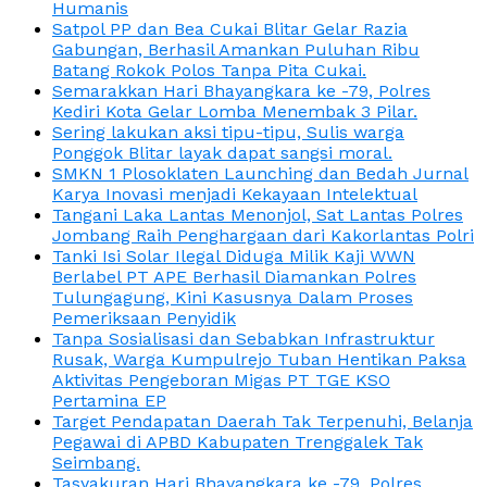
Humanis
Satpol PP dan Bea Cukai Blitar Gelar Razia
Gabungan, Berhasil Amankan Puluhan Ribu
Batang Rokok Polos Tanpa Pita Cukai.
Semarakkan Hari Bhayangkara ke -79, Polres
Kediri Kota Gelar Lomba Menembak 3 Pilar.
Sering lakukan aksi tipu-tipu, Sulis warga
Ponggok Blitar layak dapat sangsi moral.
SMKN 1 Plosoklaten Launching dan Bedah Jurnal
Karya Inovasi menjadi Kekayaan Intelektual
Tangani Laka Lantas Menonjol, Sat Lantas Polres
Jombang Raih Penghargaan dari Kakorlantas Polri
Tanki Isi Solar Ilegal Diduga Milik Kaji WWN
Berlabel PT APE Berhasil Diamankan Polres
Tulungagung, Kini Kasusnya Dalam Proses
Pemeriksaan Penyidik
Tanpa Sosialisasi dan Sebabkan Infrastruktur
Rusak, Warga Kumpulrejo Tuban Hentikan Paksa
Aktivitas Pengeboran Migas PT TGE KSO
Pertamina EP
Target Pendapatan Daerah Tak Terpenuhi, Belanja
Pegawai di APBD Kabupaten Trenggalek Tak
Seimbang.
Tasyakuran Hari Bhayangkara ke -79, Polres