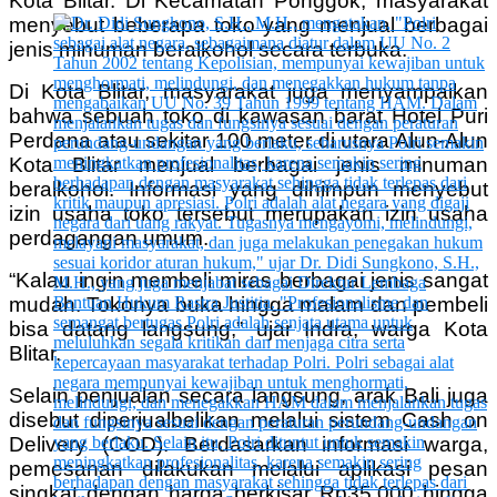
Kota Blitar. Di Kecamatan Ponggok, masyarakat
menyebut beberapa toko yang menjual berbagai
jenis minuman beralkohol secara terbuka.
Di Kota Blitar, masyarakat juga menyampaikan
bahwa sebuah toko di kawasan barat Hotel Puri
Perdana atau sekitar 100 meter di utara Alun-Alun
Kota Blitar menjual berbagai jenis minuman
beralkohol. Informasi yang dihimpun menyebut
izin usaha toko tersebut merupakan izin usaha
perdagangan umum.
“Kalau ingin membeli miras berbagai jenis sangat
mudah. Tokonya buka hingga malam dan pembeli
bisa datang langsung,” ujar Indra, warga Kota
Blitar.
Selain penjualan secara langsung, arak Bali juga
disebut diperjualbelikan melalui sistem Cash on
Delivery (COD). Berdasarkan informasi warga,
pemesanan dilakukan melalui aplikasi pesan
singkat dengan harga berkisar Rp35.000 hingga