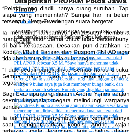
Dilaporkan PROPAM Polda Jawa
Timur
“Pelaku yang diadili hanya orang suruhan. Tapi
siapa yang memerintah? Sampai hari ini belum
tersentuh,” kata Eva dengan suara bergetar.
By
admin
August 6, 2026
BERITA PATROLI – SIDOARJO Wanita asal Sidoarjo yang
Ia menuding lambannya pengusutan membuka
tidak puas akan pelayanan Satlantas Polres Kabupaten
ruang bagi aktor utama untuk tetap bersembunyi
Pasuruan...
di balik kekuasaan. Desakan pun diarahkan ke
Kodam I/Bukit Barisan dan Puspom TNI AD agar
tidak berhenti pada pelaku lapangan.
“Tidak peduli pangkatnya. Semua harus dibuka.
Semua harus diadili di peradilan umum,”
tegasnya.
Bagi Eva, apa yang dialami Andrie Yunus adalah
cermin kegagalan negara melindungi warganya
sendiri.
Ia tak mampu menyembunyikan kemarahannya
saat menggambarkan kondisi Andrie, wajah
terbakar, mata terancam buta, hidup dalam