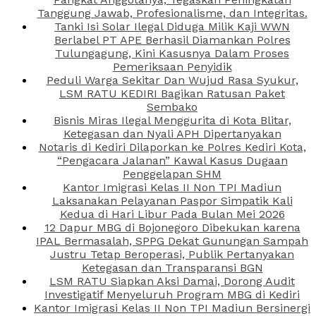
Tanggung Jawab, Profesionalisme, dan Integritas.
Tanki Isi Solar Ilegal Diduga Milik Kaji WWN
Berlabel PT APE Berhasil Diamankan Polres
Tulungagung, Kini Kasusnya Dalam Proses
Pemeriksaan Penyidik
Peduli Warga Sekitar Dan Wujud Rasa Syukur,
LSM RATU KEDIRI Bagikan Ratusan Paket
Sembako
Bisnis Miras Ilegal Menggurita di Kota Blitar,
Ketegasan dan Nyali APH Dipertanyakan
Notaris di Kediri Dilaporkan ke Polres Kediri Kota,
“Pengacara Jalanan” Kawal Kasus Dugaan
Penggelapan SHM
Kantor Imigrasi Kelas II Non TPI Madiun
Laksanakan Pelayanan Paspor Simpatik Kali
Kedua di Hari Libur Pada Bulan Mei 2026
12 Dapur MBG di Bojonegoro Dibekukan karena
IPAL Bermasalah, SPPG Dekat Gunungan Sampah
Justru Tetap Beroperasi, Publik Pertanyakan
Ketegasan dan Transparansi BGN
LSM RATU Siapkan Aksi Damai, Dorong Audit
Investigatif Menyeluruh Program MBG di Kediri
Kantor Imigrasi Kelas II Non TPI Madiun Bersinergi