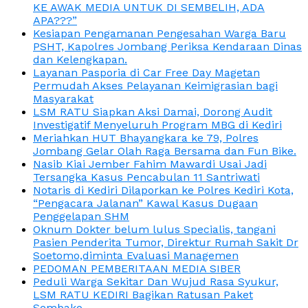
KE AWAK MEDIA UNTUK DI SEMBELIH, ADA
APA???”
Kesiapan Pengamanan Pengesahan Warga Baru
PSHT, Kapolres Jombang Periksa Kendaraan Dinas
dan Kelengkapan.
Layanan Pasporia di Car Free Day Magetan
Permudah Akses Pelayanan Keimigrasian bagi
Masyarakat
LSM RATU Siapkan Aksi Damai, Dorong Audit
Investigatif Menyeluruh Program MBG di Kediri
Meriahkan HUT Bhayangkara ke 79, Polres
Jombang Gelar Olah Raga Bersama dan Fun Bike.
Nasib Kiai Jember Fahim Mawardi Usai Jadi
Tersangka Kasus Pencabulan 11 Santriwati
Notaris di Kediri Dilaporkan ke Polres Kediri Kota,
“Pengacara Jalanan” Kawal Kasus Dugaan
Penggelapan SHM
Oknum Dokter belum lulus Specialis, tangani
Pasien Penderita Tumor, Direktur Rumah Sakit Dr
Soetomo,diminta Evaluasi Managemen
PEDOMAN PEMBERITAAN MEDIA SIBER
Peduli Warga Sekitar Dan Wujud Rasa Syukur,
LSM RATU KEDIRI Bagikan Ratusan Paket
Sembako