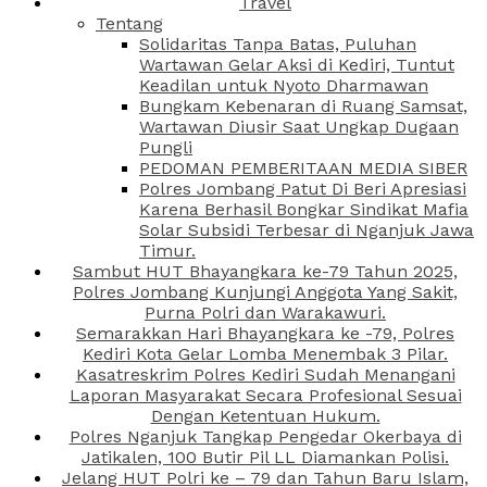
Travel
Tentang
Solidaritas Tanpa Batas, Puluhan
Wartawan Gelar Aksi di Kediri, Tuntut
Keadilan untuk Nyoto Dharmawan
Bungkam Kebenaran di Ruang Samsat,
Wartawan Diusir Saat Ungkap Dugaan
Pungli
PEDOMAN PEMBERITAAN MEDIA SIBER
Polres Jombang Patut Di Beri Apresiasi
Karena Berhasil Bongkar Sindikat Mafia
Solar Subsidi Terbesar di Nganjuk Jawa
Timur.
Sambut HUT Bhayangkara ke-79 Tahun 2025,
Polres Jombang Kunjungi Anggota Yang Sakit,
Purna Polri dan Warakawuri.
Semarakkan Hari Bhayangkara ke -79, Polres
Kediri Kota Gelar Lomba Menembak 3 Pilar.
Kasatreskrim Polres Kediri Sudah Menangani
Laporan Masyarakat Secara Profesional Sesuai
Dengan Ketentuan Hukum.
Polres Nganjuk Tangkap Pengedar Okerbaya di
Jatikalen, 100 Butir Pil LL Diamankan Polisi.
Jelang HUT Polri ke – 79 dan Tahun Baru Islam,