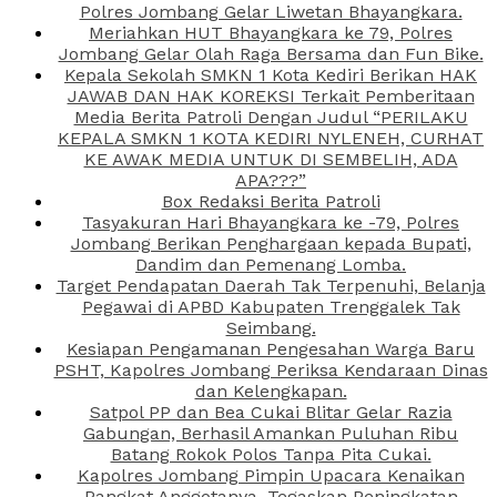
Polres Jombang Gelar Liwetan Bhayangkara.
Meriahkan HUT Bhayangkara ke 79, Polres
Jombang Gelar Olah Raga Bersama dan Fun Bike.
Kepala Sekolah SMKN 1 Kota Kediri Berikan HAK
JAWAB DAN HAK KOREKSI Terkait Pemberitaan
Media Berita Patroli Dengan Judul “PERILAKU
KEPALA SMKN 1 KOTA KEDIRI NYLENEH, CURHAT
KE AWAK MEDIA UNTUK DI SEMBELIH, ADA
APA???”
Box Redaksi Berita Patroli
Tasyakuran Hari Bhayangkara ke -79, Polres
Jombang Berikan Penghargaan kepada Bupati,
Dandim dan Pemenang Lomba.
Target Pendapatan Daerah Tak Terpenuhi, Belanja
Pegawai di APBD Kabupaten Trenggalek Tak
Seimbang.
Kesiapan Pengamanan Pengesahan Warga Baru
PSHT, Kapolres Jombang Periksa Kendaraan Dinas
dan Kelengkapan.
Satpol PP dan Bea Cukai Blitar Gelar Razia
Gabungan, Berhasil Amankan Puluhan Ribu
Batang Rokok Polos Tanpa Pita Cukai.
Kapolres Jombang Pimpin Upacara Kenaikan
Pangkat Anggotanya, Tegaskan Peningkatan