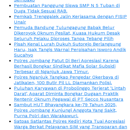
Pembuatan Panggung Siswa SMP N 5 Tuban di
Duga Tidak Sesuai RAB.
Pemkab Trenggalek Jalin Kerjasama dengan FISIP
Unair
Pemuda Bandung Tulungagung Babak Belur
Dikeroyok Oknum Pesilat, Kuasa Hukum Desak
Seluruh Pelaku Diproses Tanpa Tebang Pilih
Pisah Kenal Lurah Dukuh Sutorejo Berlangsung
Haru, Isak Tangis Warnai Perpisahan Isworo Andik
Sucahyo
Polres Jombang Patut Di Beri Apresiasi Karena
Berhasil Bongkar Sindikat Mafia Solar Subsidi
Terbesar di Nganjuk Jawa Timur.
Polres Nganjuk Tangkap Pengedar Okerbaya di
Jatikalen, 100 Butir Pil LL Diamankan Polisi.
Puluhan Karyawan di Probolinggo Terjerat ‘Lintah
Darat’, Aparat Diminta Bongkar Dugaan Praktik
Rentenir Oknum Pegawai di PT Secco Nusantara
Sambut HUT Bhayangkara ke-79 Tahun 2025,
Polres Jombang Kunjungi Anggota Yang Sakit,
Purna Polri dan Warakawuri.
Satpas Satlantas Polres Kediri Kota Tuai Apresiasi
Warga Berkat Pelayanan SIM yang Transparan dan