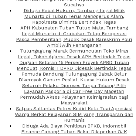
Sucahyo
Diduga Kebal Hukum, Tambang Ilegal Milik
Munarto di Tuban Terus Menggerus Alam,
Kapolresta Diminta Bertindak Tegas
APH Kabupaten Tuban Tutup Mata, Tambang
Ilegal Munarto di Grabakan Tetap Beroperasi
Pasca Pemberitaan, Publik Desak Bareskrim Polri
Ambil Alih Penanganan
Tulungagung Marak Bermunculan Toko Miras
Ilegal, Tokoh Agama Desak APH Bertindak Tegas
Dugaan Setoran 15 Persen Proyek APBD Tuban
Mencuat, Komisi I DPRD Didesak Bertindak Tegas
Pemuda Bandung Tulungagung Babak Belur
Dikeroyok Oknum Pesilat, Kuasa Hukum Desak
Seluruh Pelaku Diproses Tanpa Tebang Pilih
Layanan Pasporia di Car Free Day Magetan
Permudah Akses Pelayanan Keimigrasian bagi
Masyarakat
Satpas Satlantas Polres Kediri Kota Tuai Apresiasi
Warga Berkat Pelayanan SIM yang Transparan dan
Humanis
Diduga Ada Biaya Penitipan BPKB, Indomobil
Finance Cabang Tuban Bakal Dilaporkan OJK