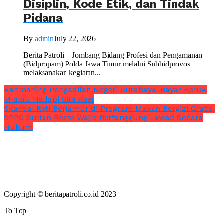
Disiplin, Kode Etik, dan Tindak
Pidana
By
admin
July 22, 2026
Berita Patroli – Jombang Bidang Profesi dan Pengamanan
(Bidpropam) Polda Jawa Timur melalui Subbidprovos
melaksanakan kegiatan...
Aanmaning Pengadilan Negeri Surabaya, Bayar Rp104
M atau Hadapi Sita Aset
Skandal Roti Berjamur di Program Makan Bergizi Gratis,
SPPG Sultan Resto Wajib Bertanggung Jawab Secara
Hukum
Copyright © beritapatroli.co.id 2023
To Top