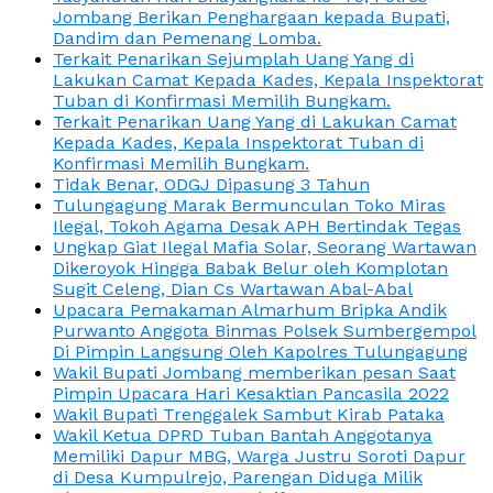
Jombang Berikan Penghargaan kepada Bupati,
Dandim dan Pemenang Lomba.
Terkait Penarikan Sejumplah Uang Yang di
Lakukan Camat Kepada Kades, Kepala Inspektorat
Tuban di Konfirmasi Memilih Bungkam.
Terkait Penarikan Uang Yang di Lakukan Camat
Kepada Kades, Kepala Inspektorat Tuban di
Konfirmasi Memilih Bungkam.
Tidak Benar, ODGJ Dipasung 3 Tahun
Tulungagung Marak Bermunculan Toko Miras
Ilegal, Tokoh Agama Desak APH Bertindak Tegas
Ungkap Giat Ilegal Mafia Solar, Seorang Wartawan
Dikeroyok Hingga Babak Belur oleh Komplotan
Sugit Celeng, Dian Cs Wartawan Abal-Abal
Upacara Pemakaman Almarhum Bripka Andik
Purwanto Anggota Binmas Polsek Sumbergempol
Di Pimpin Langsung Oleh Kapolres Tulungagung
Wakil Bupati Jombang memberikan pesan Saat
Pimpin Upacara Hari Kesaktian Pancasila 2022
Wakil Bupati Trenggalek Sambut Kirab Pataka
Wakil Ketua DPRD Tuban Bantah Anggotanya
Memiliki Dapur MBG, Warga Justru Soroti Dapur
di Desa Kumpulrejo, Parengan Diduga Milik