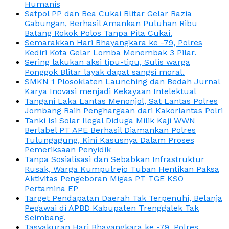
Humanis
Satpol PP dan Bea Cukai Blitar Gelar Razia
Gabungan, Berhasil Amankan Puluhan Ribu
Batang Rokok Polos Tanpa Pita Cukai.
Semarakkan Hari Bhayangkara ke -79, Polres
Kediri Kota Gelar Lomba Menembak 3 Pilar.
Sering lakukan aksi tipu-tipu, Sulis warga
Ponggok Blitar layak dapat sangsi moral.
SMKN 1 Plosoklaten Launching dan Bedah Jurnal
Karya Inovasi menjadi Kekayaan Intelektual
Tangani Laka Lantas Menonjol, Sat Lantas Polres
Jombang Raih Penghargaan dari Kakorlantas Polri
Tanki Isi Solar Ilegal Diduga Milik Kaji WWN
Berlabel PT APE Berhasil Diamankan Polres
Tulungagung, Kini Kasusnya Dalam Proses
Pemeriksaan Penyidik
Tanpa Sosialisasi dan Sebabkan Infrastruktur
Rusak, Warga Kumpulrejo Tuban Hentikan Paksa
Aktivitas Pengeboran Migas PT TGE KSO
Pertamina EP
Target Pendapatan Daerah Tak Terpenuhi, Belanja
Pegawai di APBD Kabupaten Trenggalek Tak
Seimbang.
Tasyakuran Hari Bhayangkara ke -79, Polres