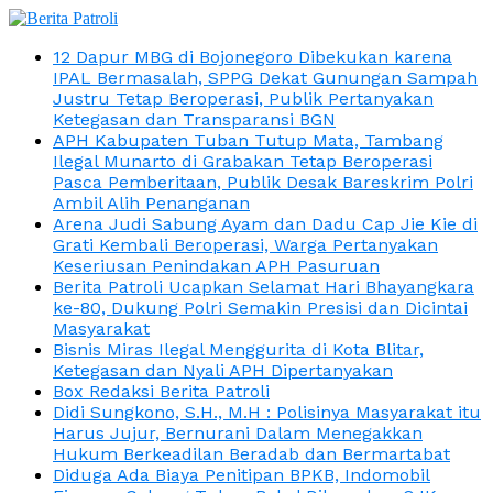
12 Dapur MBG di Bojonegoro Dibekukan karena
IPAL Bermasalah, SPPG Dekat Gunungan Sampah
Justru Tetap Beroperasi, Publik Pertanyakan
Ketegasan dan Transparansi BGN
APH Kabupaten Tuban Tutup Mata, Tambang
Ilegal Munarto di Grabakan Tetap Beroperasi
Pasca Pemberitaan, Publik Desak Bareskrim Polri
Ambil Alih Penanganan
Arena Judi Sabung Ayam dan Dadu Cap Jie Kie di
Grati Kembali Beroperasi, Warga Pertanyakan
Keseriusan Penindakan APH Pasuruan
Berita Patroli Ucapkan Selamat Hari Bhayangkara
ke-80, Dukung Polri Semakin Presisi dan Dicintai
Masyarakat
Bisnis Miras Ilegal Menggurita di Kota Blitar,
Ketegasan dan Nyali APH Dipertanyakan
Box Redaksi Berita Patroli
Didi Sungkono, S.H., M.H : Polisinya Masyarakat itu
Harus Jujur, Bernurani Dalam Menegakkan
Hukum Berkeadilan Beradab dan Bermartabat
Diduga Ada Biaya Penitipan BPKB, Indomobil