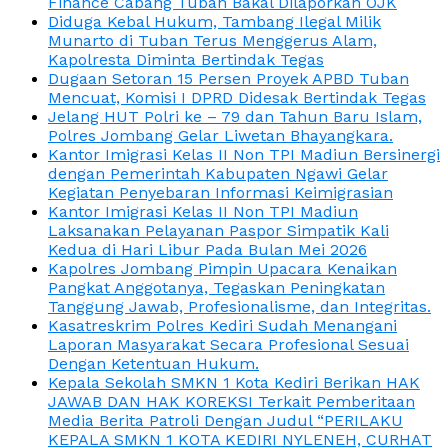
Finance Cabang Tuban Bakal Dilaporkan OJK
Diduga Kebal Hukum, Tambang Ilegal Milik
Munarto di Tuban Terus Menggerus Alam,
Kapolresta Diminta Bertindak Tegas
Dugaan Setoran 15 Persen Proyek APBD Tuban
Mencuat, Komisi I DPRD Didesak Bertindak Tegas
Jelang HUT Polri ke – 79 dan Tahun Baru Islam,
Polres Jombang Gelar Liwetan Bhayangkara.
Kantor Imigrasi Kelas II Non TPI Madiun Bersinergi
dengan Pemerintah Kabupaten Ngawi Gelar
Kegiatan Penyebaran Informasi Keimigrasian
Kantor Imigrasi Kelas II Non TPI Madiun
Laksanakan Pelayanan Paspor Simpatik Kali
Kedua di Hari Libur Pada Bulan Mei 2026
Kapolres Jombang Pimpin Upacara Kenaikan
Pangkat Anggotanya, Tegaskan Peningkatan
Tanggung Jawab, Profesionalisme, dan Integritas.
Kasatreskrim Polres Kediri Sudah Menangani
Laporan Masyarakat Secara Profesional Sesuai
Dengan Ketentuan Hukum.
Kepala Sekolah SMKN 1 Kota Kediri Berikan HAK
JAWAB DAN HAK KOREKSI Terkait Pemberitaan
Media Berita Patroli Dengan Judul “PERILAKU
KEPALA SMKN 1 KOTA KEDIRI NYLENEH, CURHAT