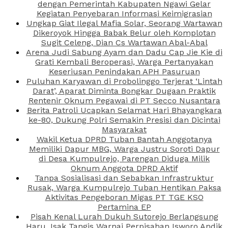
dengan Pemerintah Kabupaten Ngawi Gelar
Kegiatan Penyebaran Informasi Keimigrasian
Ungkap Giat Ilegal Mafia Solar, Seorang Wartawan
Dikeroyok Hingga Babak Belur oleh Komplotan
Sugit Celeng, Dian Cs Wartawan Abal-Abal
Arena Judi Sabung Ayam dan Dadu Cap Jie Kie di
Grati Kembali Beroperasi, Warga Pertanyakan
Keseriusan Penindakan APH Pasuruan
Puluhan Karyawan di Probolinggo Terjerat ‘Lintah
Darat’, Aparat Diminta Bongkar Dugaan Praktik
Rentenir Oknum Pegawai di PT Secco Nusantara
Berita Patroli Ucapkan Selamat Hari Bhayangkara
ke-80, Dukung Polri Semakin Presisi dan Dicintai
Masyarakat
Wakil Ketua DPRD Tuban Bantah Anggotanya
Memiliki Dapur MBG, Warga Justru Soroti Dapur
di Desa Kumpulrejo, Parengan Diduga Milik
Oknum Anggota DPRD Aktif
Tanpa Sosialisasi dan Sebabkan Infrastruktur
Rusak, Warga Kumpulrejo Tuban Hentikan Paksa
Aktivitas Pengeboran Migas PT TGE KSO
Pertamina EP
Pisah Kenal Lurah Dukuh Sutorejo Berlangsung
Haru, Isak Tangis Warnai Perpisahan Isworo Andik