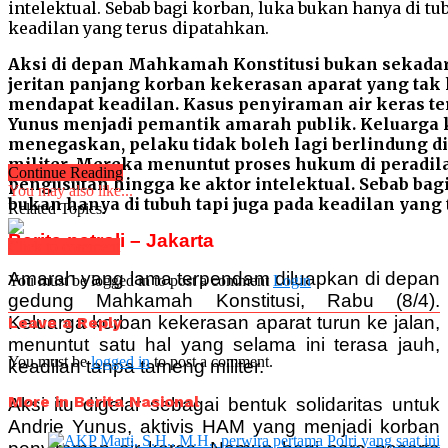
Aksi di depan Mahkamah Konstitusi bukan sekadar s
jeritan panjang korban kekerasan aparat yang tak
mendapat keadilan. Kasus penyiraman air keras t
Yunus menjadi pemantik amarah publik. Keluarga
menegaskan, pelaku tidak boleh lagi berlindung di
militer. Mereka menuntut proses hukum di peradi
Continue Reading
pengusutan hingga ke aktor intelektual. Sebab bag
You may also like...
bukan hanya di tubuh tapi juga pada keadilan yang 
Related Topics:
Berita patroli – Jakarta
Click to comment
Amarah yang lama terpendam diluapkan di depan
You must be logged in to post a comment
Login
gedung Mahkamah Konstitusi, Rabu (8/4).
Keluarga korban kekerasan aparat turun ke jalan,
Leave a Reply
menuntut satu hal yang selama ini terasa jauh,
You must be
logged in
to post a comment.
keadilan tanpa tameng militer.
More in Berita Nasional
Aksi itu digelar sebagai bentuk solidaritas untuk
Andrie Yunus, aktivis HAM yang menjadi korban