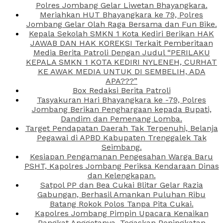
Polres Jombang Gelar Liwetan Bhayangkara.
Meriahkan HUT Bhayangkara ke 79, Polres
Jombang Gelar Olah Raga Bersama dan Fun Bike.
Kepala Sekolah SMKN 1 Kota Kediri Berikan HAK
JAWAB DAN HAK KOREKSI Terkait Pemberitaan
Media Berita Patroli Dengan Judul “PERILAKU
KEPALA SMKN 1 KOTA KEDIRI NYLENEH, CURHAT
KE AWAK MEDIA UNTUK DI SEMBELIH, ADA
APA???”
Box Redaksi Berita Patroli
Tasyakuran Hari Bhayangkara ke -79, Polres
Jombang Berikan Penghargaan kepada Bupati,
Dandim dan Pemenang Lomba.
Target Pendapatan Daerah Tak Terpenuhi, Belanja
Pegawai di APBD Kabupaten Trenggalek Tak
Seimbang.
Kesiapan Pengamanan Pengesahan Warga Baru
PSHT, Kapolres Jombang Periksa Kendaraan Dinas
dan Kelengkapan.
Satpol PP dan Bea Cukai Blitar Gelar Razia
Gabungan, Berhasil Amankan Puluhan Ribu
Batang Rokok Polos Tanpa Pita Cukai.
Kapolres Jombang Pimpin Upacara Kenaikan
Pangkat Anggotanya, Tegaskan Peningkatan