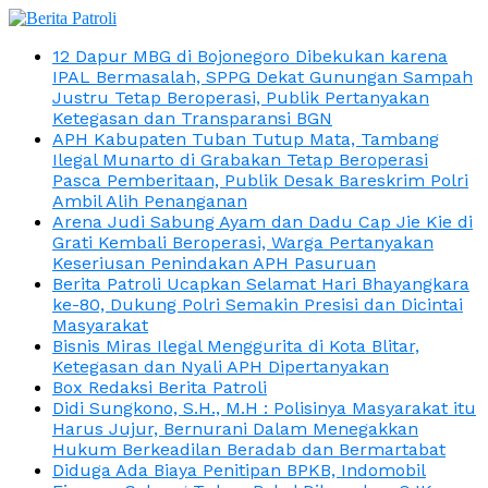
12 Dapur MBG di Bojonegoro Dibekukan karena
IPAL Bermasalah, SPPG Dekat Gunungan Sampah
Justru Tetap Beroperasi, Publik Pertanyakan
Ketegasan dan Transparansi BGN
APH Kabupaten Tuban Tutup Mata, Tambang
Ilegal Munarto di Grabakan Tetap Beroperasi
Pasca Pemberitaan, Publik Desak Bareskrim Polri
Ambil Alih Penanganan
Arena Judi Sabung Ayam dan Dadu Cap Jie Kie di
Grati Kembali Beroperasi, Warga Pertanyakan
Keseriusan Penindakan APH Pasuruan
Berita Patroli Ucapkan Selamat Hari Bhayangkara
ke-80, Dukung Polri Semakin Presisi dan Dicintai
Masyarakat
Bisnis Miras Ilegal Menggurita di Kota Blitar,
Ketegasan dan Nyali APH Dipertanyakan
Box Redaksi Berita Patroli
Didi Sungkono, S.H., M.H : Polisinya Masyarakat itu
Harus Jujur, Bernurani Dalam Menegakkan
Hukum Berkeadilan Beradab dan Bermartabat
Diduga Ada Biaya Penitipan BPKB, Indomobil