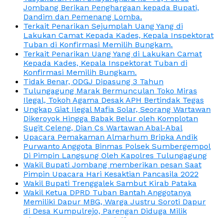
Jombang Berikan Penghargaan kepada Bupati,
Dandim dan Pemenang Lomba.
Terkait Penarikan Sejumplah Uang Yang di
Lakukan Camat Kepada Kades, Kepala Inspektorat
Tuban di Konfirmasi Memilih Bungkam.
Terkait Penarikan Uang Yang di Lakukan Camat
Kepada Kades, Kepala Inspektorat Tuban di
Konfirmasi Memilih Bungkam.
Tidak Benar, ODGJ Dipasung 3 Tahun
Tulungagung Marak Bermunculan Toko Miras
Ilegal, Tokoh Agama Desak APH Bertindak Tegas
Ungkap Giat Ilegal Mafia Solar, Seorang Wartawan
Dikeroyok Hingga Babak Belur oleh Komplotan
Sugit Celeng, Dian Cs Wartawan Abal-Abal
Upacara Pemakaman Almarhum Bripka Andik
Purwanto Anggota Binmas Polsek Sumbergempol
Di Pimpin Langsung Oleh Kapolres Tulungagung
Wakil Bupati Jombang memberikan pesan Saat
Pimpin Upacara Hari Kesaktian Pancasila 2022
Wakil Bupati Trenggalek Sambut Kirab Pataka
Wakil Ketua DPRD Tuban Bantah Anggotanya
Memiliki Dapur MBG, Warga Justru Soroti Dapur
di Desa Kumpulrejo, Parengan Diduga Milik