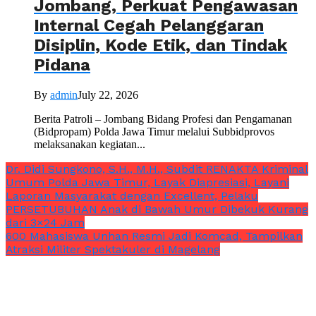
Jombang, Perkuat Pengawasan
Internal Cegah Pelanggaran
Disiplin, Kode Etik, dan Tindak
Pidana
By
admin
July 22, 2026
Berita Patroli – Jombang Bidang Profesi dan Pengamanan
(Bidpropam) Polda Jawa Timur melalui Subbidprovos
melaksanakan kegiatan...
Dr. Didi Sungkono, S.H., M.H., Subdit RENAKTA Kriminal
Umum Polda Jawa Timur, Layak Diapresiasi, Layani
Laporan Masyarakat dengan Excellent, Pelaku
PERSETUBUHAN Anak di Bawah Umur Dibekuk Kurang
dari 3×24 Jam
600 Mahasiswa Unhan Resmi Jadi Komcad, Tampilkan
Atraksi Militer Spektakuler di Magelang