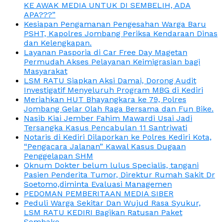
KE AWAK MEDIA UNTUK DI SEMBELIH, ADA
APA???”
Kesiapan Pengamanan Pengesahan Warga Baru
PSHT, Kapolres Jombang Periksa Kendaraan Dinas
dan Kelengkapan.
Layanan Pasporia di Car Free Day Magetan
Permudah Akses Pelayanan Keimigrasian bagi
Masyarakat
LSM RATU Siapkan Aksi Damai, Dorong Audit
Investigatif Menyeluruh Program MBG di Kediri
Meriahkan HUT Bhayangkara ke 79, Polres
Jombang Gelar Olah Raga Bersama dan Fun Bike.
Nasib Kiai Jember Fahim Mawardi Usai Jadi
Tersangka Kasus Pencabulan 11 Santriwati
Notaris di Kediri Dilaporkan ke Polres Kediri Kota,
“Pengacara Jalanan” Kawal Kasus Dugaan
Penggelapan SHM
Oknum Dokter belum lulus Specialis, tangani
Pasien Penderita Tumor, Direktur Rumah Sakit Dr
Soetomo,diminta Evaluasi Managemen
PEDOMAN PEMBERITAAN MEDIA SIBER
Peduli Warga Sekitar Dan Wujud Rasa Syukur,
LSM RATU KEDIRI Bagikan Ratusan Paket
Sembako