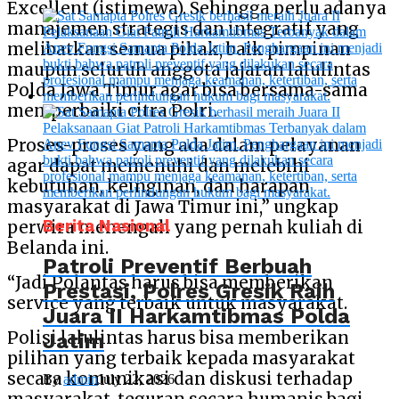
Excellent (istimewa). Sehingga perlu adanya
manajemen strategis dan integratif yang
melibatkan semua pihak, baik pimpinan
maupun seluruh anggota jajaran lalulintas
Polda Jawa Timur agar bisa bersama-sama
memperbaiki citra Polri.
Proses-proses yang ada dalam pelayanan
agar dapat memenuhi dan melebihi
kebutuhan, keinginan, dan harapan
masyarakat di Jawa Timur ini,” ungkap
Berita Nasional
perwira menengah yang pernah kuliah di
Belanda ini.
Patroli Preventif Berbuah
“Jadi Polantas harus bisa memberikan
Prestasi, Polres Gresik Raih
service yang terbaik untuk masyarakat.
Juara II Harkamtibmas Polda
Polisi lalulintas harus bisa memberikan
Jatim
pilihan yang terbaik kepada masyarakat
secara komunikasi dan diskusi terhadap
By
admin
July 22, 2026