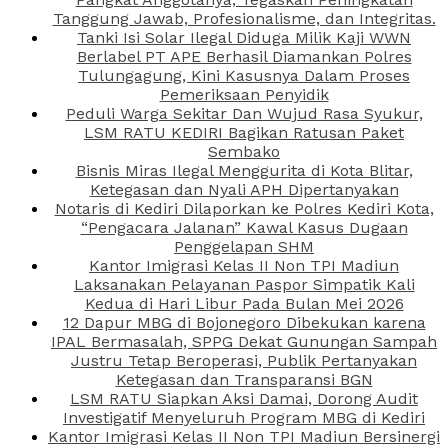
Tanggung Jawab, Profesionalisme, dan Integritas.
Tanki Isi Solar Ilegal Diduga Milik Kaji WWN
Berlabel PT APE Berhasil Diamankan Polres
Tulungagung, Kini Kasusnya Dalam Proses
Pemeriksaan Penyidik
Peduli Warga Sekitar Dan Wujud Rasa Syukur,
LSM RATU KEDIRI Bagikan Ratusan Paket
Sembako
Bisnis Miras Ilegal Menggurita di Kota Blitar,
Ketegasan dan Nyali APH Dipertanyakan
Notaris di Kediri Dilaporkan ke Polres Kediri Kota,
“Pengacara Jalanan” Kawal Kasus Dugaan
Penggelapan SHM
Kantor Imigrasi Kelas II Non TPI Madiun
Laksanakan Pelayanan Paspor Simpatik Kali
Kedua di Hari Libur Pada Bulan Mei 2026
12 Dapur MBG di Bojonegoro Dibekukan karena
IPAL Bermasalah, SPPG Dekat Gunungan Sampah
Justru Tetap Beroperasi, Publik Pertanyakan
Ketegasan dan Transparansi BGN
LSM RATU Siapkan Aksi Damai, Dorong Audit
Investigatif Menyeluruh Program MBG di Kediri
Kantor Imigrasi Kelas II Non TPI Madiun Bersinergi