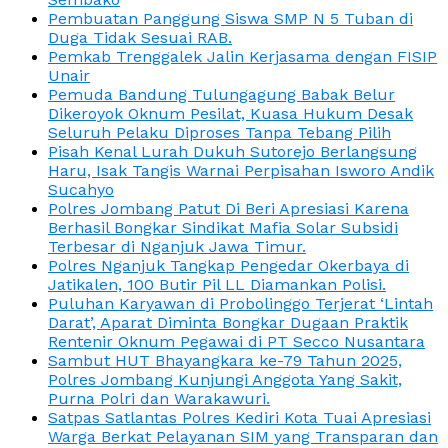
Pembuatan Panggung Siswa SMP N 5 Tuban di
Duga Tidak Sesuai RAB.
Pemkab Trenggalek Jalin Kerjasama dengan FISIP
Unair
Pemuda Bandung Tulungagung Babak Belur
Dikeroyok Oknum Pesilat, Kuasa Hukum Desak
Seluruh Pelaku Diproses Tanpa Tebang Pilih
Pisah Kenal Lurah Dukuh Sutorejo Berlangsung
Haru, Isak Tangis Warnai Perpisahan Isworo Andik
Sucahyo
Polres Jombang Patut Di Beri Apresiasi Karena
Berhasil Bongkar Sindikat Mafia Solar Subsidi
Terbesar di Nganjuk Jawa Timur.
Polres Nganjuk Tangkap Pengedar Okerbaya di
Jatikalen, 100 Butir Pil LL Diamankan Polisi.
Puluhan Karyawan di Probolinggo Terjerat ‘Lintah
Darat’, Aparat Diminta Bongkar Dugaan Praktik
Rentenir Oknum Pegawai di PT Secco Nusantara
Sambut HUT Bhayangkara ke-79 Tahun 2025,
Polres Jombang Kunjungi Anggota Yang Sakit,
Purna Polri dan Warakawuri.
Satpas Satlantas Polres Kediri Kota Tuai Apresiasi
Warga Berkat Pelayanan SIM yang Transparan dan