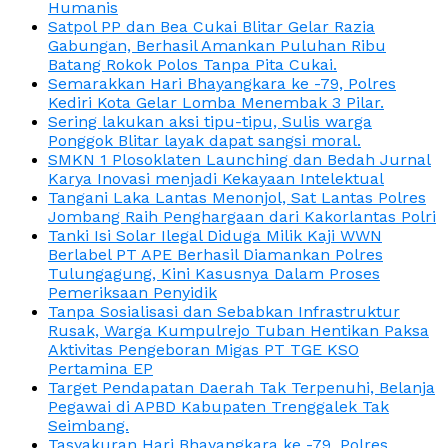
Humanis
Satpol PP dan Bea Cukai Blitar Gelar Razia
Gabungan, Berhasil Amankan Puluhan Ribu
Batang Rokok Polos Tanpa Pita Cukai.
Semarakkan Hari Bhayangkara ke -79, Polres
Kediri Kota Gelar Lomba Menembak 3 Pilar.
Sering lakukan aksi tipu-tipu, Sulis warga
Ponggok Blitar layak dapat sangsi moral.
SMKN 1 Plosoklaten Launching dan Bedah Jurnal
Karya Inovasi menjadi Kekayaan Intelektual
Tangani Laka Lantas Menonjol, Sat Lantas Polres
Jombang Raih Penghargaan dari Kakorlantas Polri
Tanki Isi Solar Ilegal Diduga Milik Kaji WWN
Berlabel PT APE Berhasil Diamankan Polres
Tulungagung, Kini Kasusnya Dalam Proses
Pemeriksaan Penyidik
Tanpa Sosialisasi dan Sebabkan Infrastruktur
Rusak, Warga Kumpulrejo Tuban Hentikan Paksa
Aktivitas Pengeboran Migas PT TGE KSO
Pertamina EP
Target Pendapatan Daerah Tak Terpenuhi, Belanja
Pegawai di APBD Kabupaten Trenggalek Tak
Seimbang.
Tasyakuran Hari Bhayangkara ke -79, Polres