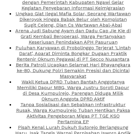
dengan Pemerintah Kabupaten Ngawi Gelar
Kegiatan Penyebaran Informasi Keimigrasian
Ungkap Giat Ilegal Mafia Solar, Seorang Wartawan
Dikeroyok Hingga Babak Belur oleh Komplotan
Sugit Celeng, Dian Cs Wartawan Abal-Abal
Arena Judi Sabung Ayam dan Dadu Cap Jie Kie di
Grati Kembali Beroperasi, Warga Pertanyakan
Keseriusan Penindakan APH Pasuruan
Puluhan Karyawan di Probolinggo Terjerat ‘Lintah
Darat’, Aparat Diminta Bongkar Dugaan Praktik
Rentenir Oknum Pegawai di PT Secco Nusantara
Berita Patroli Ucapkan Selamat Hari Bhayangkara
ke-80, Dukung Polri Semakin Presisi dan Dicintai
Masyarakat
Wakil Ketua DPRD Tuban Bantah Anggotanya
Memiliki Dapur MBG, Warga Justru Soroti Dapur
di Desa Kumpulrejo, Parengan Diduga Milik
Oknum Anggota DPRD Aktif
Tanpa Sosialisasi dan Sebabkan Infrastruktur
Rusak, Warga Kumpulrejo Tuban Hentikan Paksa
Aktivitas Pengeboran Migas PT TGE KSO
Pertamina EP
Pisah Kenal Lurah Dukuh Sutorejo Berlangsung
Haru, Isak Tangis Warnai Perpisahan Isworo Andik