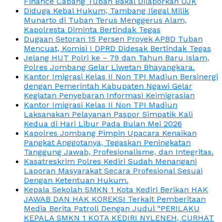
Finance Cabang Tuban Bakal Dilaporkan OJK
Diduga Kebal Hukum, Tambang Ilegal Milik
Munarto di Tuban Terus Menggerus Alam,
Kapolresta Diminta Bertindak Tegas
Dugaan Setoran 15 Persen Proyek APBD Tuban
Mencuat, Komisi I DPRD Didesak Bertindak Tegas
Jelang HUT Polri ke – 79 dan Tahun Baru Islam,
Polres Jombang Gelar Liwetan Bhayangkara.
Kantor Imigrasi Kelas II Non TPI Madiun Bersinergi
dengan Pemerintah Kabupaten Ngawi Gelar
Kegiatan Penyebaran Informasi Keimigrasian
Kantor Imigrasi Kelas II Non TPI Madiun
Laksanakan Pelayanan Paspor Simpatik Kali
Kedua di Hari Libur Pada Bulan Mei 2026
Kapolres Jombang Pimpin Upacara Kenaikan
Pangkat Anggotanya, Tegaskan Peningkatan
Tanggung Jawab, Profesionalisme, dan Integritas.
Kasatreskrim Polres Kediri Sudah Menangani
Laporan Masyarakat Secara Profesional Sesuai
Dengan Ketentuan Hukum.
Kepala Sekolah SMKN 1 Kota Kediri Berikan HAK
JAWAB DAN HAK KOREKSI Terkait Pemberitaan
Media Berita Patroli Dengan Judul “PERILAKU
KEPALA SMKN 1 KOTA KEDIRI NYLENEH, CURHAT