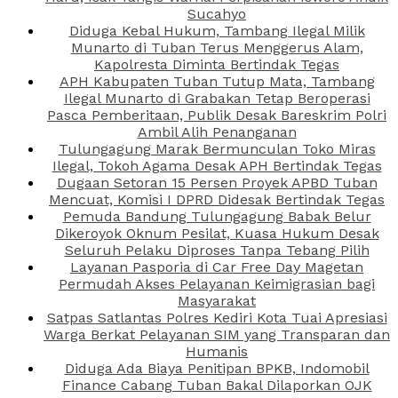
Sucahyo
Diduga Kebal Hukum, Tambang Ilegal Milik
Munarto di Tuban Terus Menggerus Alam,
Kapolresta Diminta Bertindak Tegas
APH Kabupaten Tuban Tutup Mata, Tambang
Ilegal Munarto di Grabakan Tetap Beroperasi
Pasca Pemberitaan, Publik Desak Bareskrim Polri
Ambil Alih Penanganan
Tulungagung Marak Bermunculan Toko Miras
Ilegal, Tokoh Agama Desak APH Bertindak Tegas
Dugaan Setoran 15 Persen Proyek APBD Tuban
Mencuat, Komisi I DPRD Didesak Bertindak Tegas
Pemuda Bandung Tulungagung Babak Belur
Dikeroyok Oknum Pesilat, Kuasa Hukum Desak
Seluruh Pelaku Diproses Tanpa Tebang Pilih
Layanan Pasporia di Car Free Day Magetan
Permudah Akses Pelayanan Keimigrasian bagi
Masyarakat
Satpas Satlantas Polres Kediri Kota Tuai Apresiasi
Warga Berkat Pelayanan SIM yang Transparan dan
Humanis
Diduga Ada Biaya Penitipan BPKB, Indomobil
Finance Cabang Tuban Bakal Dilaporkan OJK