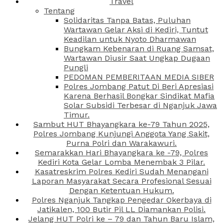
Travel
Tentang
Solidaritas Tanpa Batas, Puluhan
Wartawan Gelar Aksi di Kediri, Tuntut
Keadilan untuk Nyoto Dharmawan
Bungkam Kebenaran di Ruang Samsat,
Wartawan Diusir Saat Ungkap Dugaan
Pungli
PEDOMAN PEMBERITAAN MEDIA SIBER
Polres Jombang Patut Di Beri Apresiasi
Karena Berhasil Bongkar Sindikat Mafia
Solar Subsidi Terbesar di Nganjuk Jawa
Timur.
Sambut HUT Bhayangkara ke-79 Tahun 2025,
Polres Jombang Kunjungi Anggota Yang Sakit,
Purna Polri dan Warakawuri.
Semarakkan Hari Bhayangkara ke -79, Polres
Kediri Kota Gelar Lomba Menembak 3 Pilar.
Kasatreskrim Polres Kediri Sudah Menangani
Laporan Masyarakat Secara Profesional Sesuai
Dengan Ketentuan Hukum.
Polres Nganjuk Tangkap Pengedar Okerbaya di
Jatikalen, 100 Butir Pil LL Diamankan Polisi.
Jelang HUT Polri ke – 79 dan Tahun Baru Islam,