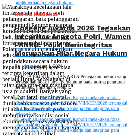
Berita Nasional
Hoegeng Awards 2026 Tegaskan
Integritas Anggota Polri, Wamen
PANRB: Polisi Berintegritas
Merupakan Pilar Negara Hukum
By
admin
August 1, 2026
BERITA PATROLI – JAKARTA Penegakan hukum yang
berkeadilan tidak hanya bergantung pada norma peraturan
perundang-undangan, tetapi...