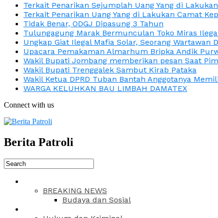
Terkait Penarikan Sejumplah Uang Yang di Lakuka
Terkait Penarikan Uang Yang di Lakukan Camat Kep
Tidak Benar, ODGJ Dipasung 3 Tahun
Tulungagung Marak Bermunculan Toko Miras Ilega
Ungkap Giat Ilegal Mafia Solar, Seorang Wartawan 
Upacara Pemakaman Almarhum Bripka Andik Purwa
Wakil Bupati Jombang memberikan pesan Saat Pimp
Wakil Bupati Trenggalek Sambut Kirab Pataka
Wakil Ketua DPRD Tuban Bantah Anggotanya Memili
WARGA KELUHKAN BAU LIMBAH DAMATEX
Connect with us
Berita Patroli
BREAKING NEWS
Budaya dan Sosial