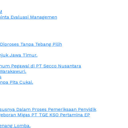
M
iminta Evaluasi Managemen
iproses Tanpa Tebang Pilih
anjuk Jawa Timur.
Oknum Pegawai di PT Secco Nusantara
Warakawuri.
s
npa Pita Cukai.
Kasusnya Dalam Proses Pemeriksaan Penyidik
ngeboran Migas PT TGE KSO Pertamina EP
menang Lomba.