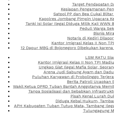
Target Pendapatan D
Kesiapan Pengamanan Peng
Satpol PP dan Bea Cukai Blita
Kapolres Jombang Pimpin Upacara Ken
Tanki Isi Solar Ilegal Diduga Milik Kaji WW
Peduli Warga Se
Bisnis Mir
Notaris di Kediri Dila
Kantor Imigrasi Kelas II Non T
12 Dapur MBG di Bojonegoro Dibekukan karena
LSM RATU Siap
Kantor Imigrasi Kelas II Non TPI Mad
Ungkap Giat Ilegal Mafia Solar, Seor
Arena Judi Sabung Ayam dan Dadu C
Puluhan Karyawan di Probolinggo Terjera
Berita Patroli Ucapkan 
Wakil Ketua DPRD Tuban Bantah Anggotanya Memili
Tanpa Sosialisasi dan Sebabkan Infrastru
Pisah Kenal Lurah Du
Diduga Kebal Hukum, Tambang
APH Kabupaten Tuban Tutup Mata, Tambang Ilegal 
Tulungagung Ma