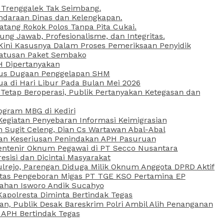
 Trenggalek Tak Seimbang.
daraan Dinas dan Kelengkapan.
atang Rokok Polos Tanpa Pita Cukai.
g Jawab, Profesionalisme, dan Integritas.
, Kini Kasusnya Dalam Proses Pemeriksaan Penyidik
Ratusan Paket Sembako
PH Dipertanyakan
Kasus Dugaan Penggelapan SHM
ua di Hari Libur Pada Bulan Mei 2026
etap Beroperasi, Publik Pertanyakan Ketegasan dan
ogram MBG di Kediri
Kegiatan Penyebaran Informasi Keimigrasian
n Sugit Celeng, Dian Cs Wartawan Abal-Abal
akan Keseriusan Penindakan APH Pasuruan
 Rentenir Oknum Pegawai di PT Secco Nusantara
esisi dan Dicintai Masyarakat
lrejo, Parengan Diduga Milik Oknum Anggota DPRD Aktif
vitas Pengeboran Migas PT TGE KSO Pertamina EP
sahan Isworo Andik Sucahyo
apolresta Diminta Bertindak Tegas
n, Publik Desak Bareskrim Polri Ambil Alih Penanganan
 APH Bertindak Tegas