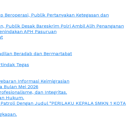
 Beroperasi, Publik Pertanyakan Ketegasan dan
, Publik Desak Bareskrim Polri Ambil Alih Penanganan
 Penindakan APH Pasuruan
at
eadilan Beradab dan Bermartabat
rtindak Tegas
yebaran Informasi Keimigrasian
da Bulan Mei 2026
esionalisme, dan Integritas.
uan Hukum.
a Patroli Dengan Judul “PERILAKU KEPALA SMKN 1 KOTA
gkapan.