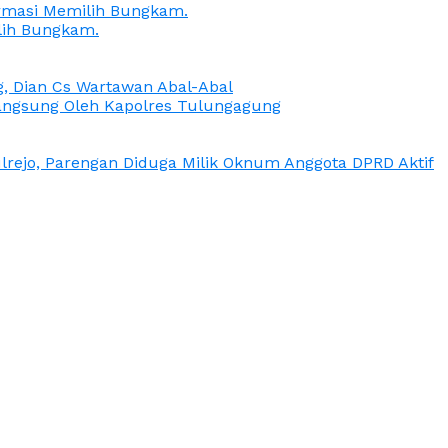
irmasi Memilih Bungkam.
lih Bungkam.
g, Dian Cs Wartawan Abal-Abal
ngsung Oleh Kapolres Tulungagung
rejo, Parengan Diduga Milik Oknum Anggota DPRD Aktif