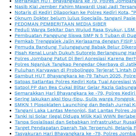
Meriahkan HUT Bhayangkara ke 79, Polres Jombang
Nasib Kiai Jember Fahim Mawardi Usai Jadi Tersan
Notaris di Kediri Dilaporkan ke Polres Kediri Kot
Oknum Dokter belum lulus Specialis, tangani Pasi
PEDOMAN PEMBERITAAN MEDIA SIBER
Peduli Warga Sekitar Dan Wujud Rasa Syukur, LS
Pembuatan Panggung Siswa SMP N 5 Tuban di Duga
Pemkab Trenggalek Jalin Kerjasama dengan FISIP 
Pemuda Bandung Tulungagung Babak Belur Dikeroy
Pisah Kenal Lurah Dukuh Sutorejo Berlangsung Har
Polres Jombang Patut Di Beri Apresiasi Karena Berh
Polres Nganjuk Tangkap Pengedar Okerbaya di Jatika
Puluhan Karyawan di Probolinggo Terjerat ‘Lintah 
Sambut HUT Bhayangkara ke-79 Tahun 2025, Polres
Satpas Satlantas Polres Kediri Kota Tuai Apresias
Satpol PP dan Bea Cukai Blitar Gelar Razia Gabung
Semarakkan Hari Bhayangkara ke -79, Polres Kedir
Sering lakukan aksi tipu-tipu, Sulis warga Ponggok 
SMKN 1 Plosoklaten Launching dan Bedah Jurnal Ka
Tangani Laka Lantas Menonjol, Sat Lantas Polres J
Tanki Isi Solar Ilegal Diduga Milik Kaji WWN Berl
Tanpa Sosialisasi dan Sebabkan Infrastruktur Rus
Target Pendapatan Daerah Tak Terpenuhi, Belanja
Tasyakuran Hari Bhayangkara ke -79, Polres Jom