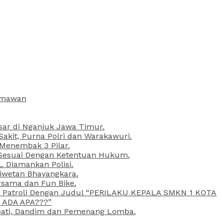
armawan
esar di Nganjuk Jawa Timur.
kit, Purna Polri dan Warakawuri.
 Menembak 3 Pilar.
l Sesuai Dengan Ketentuan Hukum.
L Diamankan Polisi.
Liwetan Bhayangkara.
rsama dan Fun Bike.
ta Patroli Dengan Judul “PERILAKU KEPALA SMKN 1 KOTA
 ADA APA???”
upati, Dandim dan Pemenang Lomba.