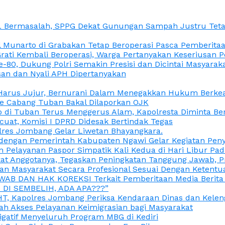
L Bermasalah, SPPG Dekat Gunungan Sampah Justru Tetap
unarto di Grabakan Tetap Beroperasi Pasca Pemberitaan
Grati Kembali Beroperasi, Warga Pertanyakan Keseriusan
e-80, Dukung Polri Semakin Presisi dan Dicintai Masyarak
gasan dan Nyali APH Dipertanyakan
itu Harus Jujur, Bernurani Dalam Menegakkan Hukum Berk
ce Cabang Tuban Bakal Dilaporkan OJK
 di Tuban Terus Menggerus Alam, Kapolresta Diminta Be
uat, Komisi I DPRD Didesak Bertindak Tegas
olres Jombang Gelar Liwetan Bhayangkara.
gi dengan Pemerintah Kabupaten Ngawi Gelar Kegiatan Pen
n Pelayanan Paspor Simpatik Kali Kedua di Hari Libur Pa
 Anggotanya, Tegaskan Peningkatan Tanggung Jawab, Prof
ran Masyarakat Secara Profesional Sesuai Dengan Ketent
JAWAB DAN HAK KOREKSI Terkait Pemberitaan Media Berit
DI SEMBELIH, ADA APA???”
, Kapolres Jombang Periksa Kendaraan Dinas dan Kelen
ah Akses Pelayanan Keimigrasian bagi Masyarakat
igatif Menyeluruh Program MBG di Kediri