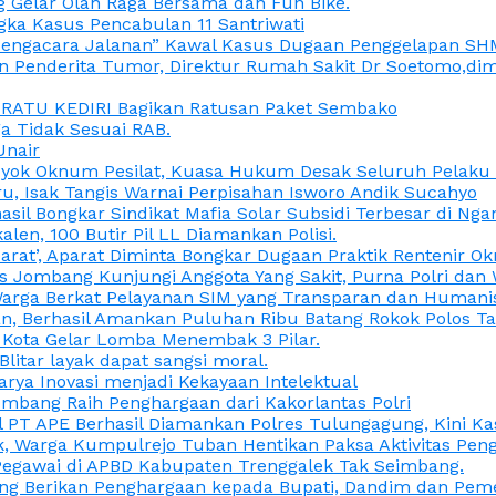
 Gelar Olah Raga Bersama dan Fun Bike.
gka Kasus Pencabulan 11 Santriwati
a, “Pengacara Jalanan” Kawal Kasus Dugaan Penggelapan SH
en Penderita Tumor, Direktur Rumah Sakit Dr Soetomo,d
M RATU KEDIRI Bagikan Ratusan Paket Sembako
 Tidak Sesuai RAB.
Unair
ok Oknum Pesilat, Kuasa Hukum Desak Seluruh Pelaku D
u, Isak Tangis Warnai Perpisahan Isworo Andik Sucahyo
asil Bongkar Sindikat Mafia Solar Subsidi Terbesar di Ng
len, 100 Butir Pil LL Diamankan Polisi.
Darat’, Aparat Diminta Bongkar Dugaan Praktik Rentenir 
 Jombang Kunjungi Anggota Yang Sakit, Purna Polri dan 
i Warga Berkat Pelayanan SIM yang Transparan dan Humani
an, Berhasil Amankan Puluhan Ribu Batang Rokok Polos Ta
i Kota Gelar Lomba Menembak 3 Pilar.
Blitar layak dapat sangsi moral.
rya Inovasi menjadi Kekayaan Intelektual
ombang Raih Penghargaan dari Kakorlantas Polri
abel PT APE Berhasil Diamankan Polres Tulungagung, Kini 
ak, Warga Kumpulrejo Tuban Hentikan Paksa Aktivitas Pe
 Pegawai di APBD Kabupaten Trenggalek Tak Seimbang.
bang Berikan Penghargaan kepada Bupati, Dandim dan Pe