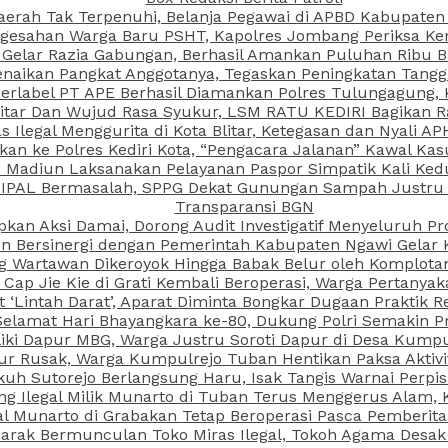
aerah Tak Terpenuhi, Belanja Pegawai di APBD Kabupaten
esahan Warga Baru PSHT, Kapolres Jombang Periksa Ken
r Gelar Razia Gabungan, Berhasil Amankan Puluhan Ribu B
aikan Pangkat Anggotanya, Tegaskan Peningkatan Tanggun
N Berlabel PT APE Berhasil Diamankan Polres Tulungagung
kitar Dan Wujud Rasa Syukur, LSM RATU KEDIRI Bagikan 
as Ilegal Menggurita di Kota Blitar, Ketegasan dan Nyali A
porkan ke Polres Kediri Kota, “Pengacara Jalanan” Kawal 
PI Madiun Laksanakan Pelayanan Paspor Simpatik Kali Ked
 IPAL Bermasalah, SPPG Dekat Gunungan Sampah Justru T
Transparansi BGN
kan Aksi Damai, Dorong Audit Investigatif Menyeluruh Pr
iun Bersinergi dengan Pemerintah Kabupaten Ngawi Gelar 
ang Wartawan Dikeroyok Hingga Babak Belur oleh Komplota
ap Jie Kie di Grati Kembali Beroperasi, Warga Pertany
t ‘Lintah Darat’, Aparat Diminta Bongkar Dugaan Praktik
Selamat Hari Bhayangkara ke-80, Dukung Polri Semakin Pr
ki Dapur MBG, Warga Justru Soroti Dapur di Desa Kumpu
ktur Rusak, Warga Kumpulrejo Tuban Hentikan Paksa Akti
kuh Sutorejo Berlangsung Haru, Isak Tangis Warnai Perpi
 Ilegal Milik Munarto di Tuban Terus Menggerus Alam, K
Munarto di Grabakan Tetap Beroperasi Pasca Pemberitaa
rak Bermunculan Toko Miras Ilegal, Tokoh Agama Desak