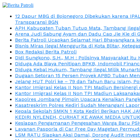
12 Dapur MBG di Bojonegoro Dibekukan karena IPA
Transparansi BGN
APH Kabupaten Tuban Tutup Mata, Tambang Ilegal M
Arena Judi Sabung Ayam dan Dadu Cap Jie Kie di 
Berita Patroli Ucapkan Selamat Hari Bhayangkara k
Bisnis Miras Ilegal Menggurita di Kota Blitar, Kete
Box Redaksi Berita Patroli
Didi Sungkono, S.H., M.H : Polisinya Masyarakat 
Diduga Ada Biaya Penitipan BPKB, Indomobil Finan
Diduga Kebal Hukum, Tambang Ilegal Milik Munarto
Dugaan Setoran 15 Persen Proyek APBD Tuban Menc
Jelang HUT Polri ke – 79 dan Tahun Baru Islam, P
Kantor Imigrasi Kelas II Non TPI Madiun Bersiner
Kantor Imigrasi Kelas II Non TPI Madiun Laksanaka
Kapolres Jombang Pimpin Upacara Kenaikan Pangkat
Kasatreskrim Polres Kediri Sudah Menangani Lapo
Kepala Sekolah SMKN 1 Kota Kediri Berikan HAK 
KEDIRI NYLENEH, CURHAT KE AWAK MEDIA UNTUK 
Kesiapan Pengamanan Pengesahan Warga Baru PSHT
Layanan Pasporia di Car Free Day Magetan Permud
LSM RATU Siapkan Aksi Damai, Dorong Audit Invest