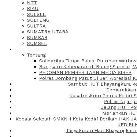
NTT
RIAU
SULSEL
SULTENG
SULTRA
SUMATRA UTARA
SUMBAR
SUMSEL
Tentang
Solidaritas Tanpa Batas, Puluhan Wartaw
Bungkam Kebenaran di Ruang Samsat, Wa
PEDOMAN PEMBERITAAN MEDIA SIBER
Polres Jombang Patut Di Beri Apresiasi K
Sambut HUT Bhayangkara ke-
Semarakkan H
Kasatreskrim Polres Kediri
Polres Nganju
Jelang HUT Pol
Meriahkan HUT
Kepala Sekolah SMKN 1 Kota Kediri Berikan HAK 
KEDIRI
Tasyakuran Hari Bhayangkara