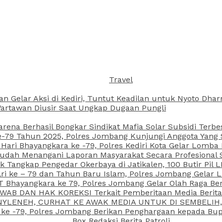
Travel
an Gelar Aksi di Kediri, Tuntut Keadilan untuk Nyoto Dh
rtawan Diusir Saat Ungkap Dugaan Pungli
arena Berhasil Bongkar Sindikat Mafia Solar Subsidi Terb
79 Tahun 2025, Polres Jombang Kunjungi Anggota Yang Sa
ari Bhayangkara ke -79, Polres Kediri Kota Gelar Lomba
 Sudah Menangani Laporan Masyarakat Secara Profesiona
k Tangkap Pengedar Okerbaya di Jatikalen, 100 Butir Pil L
ri ke – 79 dan Tahun Baru Islam, Polres Jombang Gelar 
 Bhayangkara ke 79, Polres Jombang Gelar Olah Raga Be
JAWAB DAN HAK KOREKSI Terkait Pemberitaan Media Beri
 NYLENEH, CURHAT KE AWAK MEDIA UNTUK DI SEMBELIH,
 ke -79, Polres Jombang Berikan Penghargaan kepada B
Box Redaksi Berita Patroli