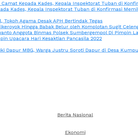
n Camat Kepada Kades, Kepala Inspektorat Tuban di Konf
ada Kades, Kepala Inspektorat Tuban di Konfirmasi Memi
l, Tokoh Agama Desak APH Bertindak Tegas
Dikeroyok Hingga Babak Belur oleh Komplotan Sugit Celen
nto Anggota Binmas Polsek Sumbergempol Di Pimpin La
in Upacara Hari Kesaktian Pancasila 2022
ki Dapur MBG, Warga Justru Soroti Dapur di Desa Kumpul
Berita Nasional
Ekonomi