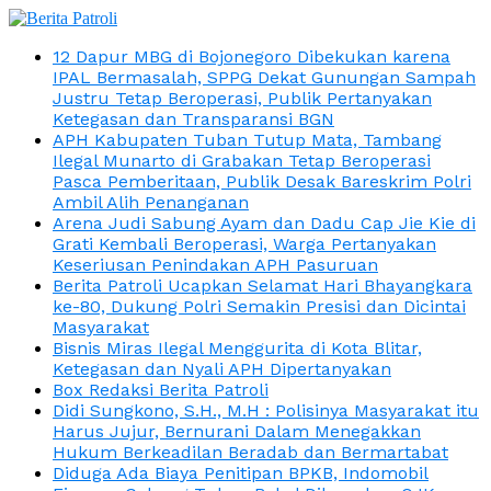
12 Dapur MBG di Bojonegoro Dibekukan karena
IPAL Bermasalah, SPPG Dekat Gunungan Sampah
Justru Tetap Beroperasi, Publik Pertanyakan
Ketegasan dan Transparansi BGN
APH Kabupaten Tuban Tutup Mata, Tambang
Ilegal Munarto di Grabakan Tetap Beroperasi
Pasca Pemberitaan, Publik Desak Bareskrim Polri
Ambil Alih Penanganan
Arena Judi Sabung Ayam dan Dadu Cap Jie Kie di
Grati Kembali Beroperasi, Warga Pertanyakan
Keseriusan Penindakan APH Pasuruan
Berita Patroli Ucapkan Selamat Hari Bhayangkara
ke-80, Dukung Polri Semakin Presisi dan Dicintai
Masyarakat
Bisnis Miras Ilegal Menggurita di Kota Blitar,
Ketegasan dan Nyali APH Dipertanyakan
Box Redaksi Berita Patroli
Didi Sungkono, S.H., M.H : Polisinya Masyarakat itu
Harus Jujur, Bernurani Dalam Menegakkan
Hukum Berkeadilan Beradab dan Bermartabat
Diduga Ada Biaya Penitipan BPKB, Indomobil