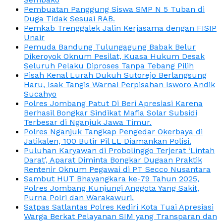
Pembuatan Panggung Siswa SMP N 5 Tuban di
Duga Tidak Sesuai RAB.
Pemkab Trenggalek Jalin Kerjasama dengan FISIP
Unair
Pemuda Bandung Tulungagung Babak Belur
Dikeroyok Oknum Pesilat, Kuasa Hukum Desak
Seluruh Pelaku Diproses Tanpa Tebang Pilih
Pisah Kenal Lurah Dukuh Sutorejo Berlangsung
Haru, Isak Tangis Warnai Perpisahan Isworo Andik
Sucahyo
Polres Jombang Patut Di Beri Apresiasi Karena
Berhasil Bongkar Sindikat Mafia Solar Subsidi
Terbesar di Nganjuk Jawa Timur.
Polres Nganjuk Tangkap Pengedar Okerbaya di
Jatikalen, 100 Butir Pil LL Diamankan Polisi.
Puluhan Karyawan di Probolinggo Terjerat ‘Lintah
Darat’, Aparat Diminta Bongkar Dugaan Praktik
Rentenir Oknum Pegawai di PT Secco Nusantara
Sambut HUT Bhayangkara ke-79 Tahun 2025,
Polres Jombang Kunjungi Anggota Yang Sakit,
Purna Polri dan Warakawuri.
Satpas Satlantas Polres Kediri Kota Tuai Apresiasi
Warga Berkat Pelayanan SIM yang Transparan dan