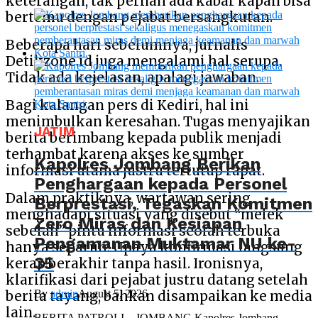
keterangan, tak pernah ada kabar kapan bisa
bertemu dengan pejabat bersangkutan.
Beberapa hari sebelumnya, jurnalis
Detikzone.id juga mengalami hal serupa.
Tidak ada kejelasan, apalagi jawaban.
Bagi kalangan pers di Kediri, hal ini
menimbulkan keresahan. Tugas menyajikan
JATIM
berita berimbang kepada publik menjadi
terhambat karena akses ke sumber
Kapolres Jombang Berikan
informasi utama justru tertutup rapat.
Penghargaan kepada Personel
Dalam praktiknya, wartawan sering
Berprestasi, Tegaskan Komitmen
menghadapi situasi yang disebut “melek
Zero Miras dan Kesiapan
sebelah” pintu informasi seolah terbuka
Pengamanan Muktamar NU ke-
hanya separuh. Upaya konfirmasi langsung
35
kerap berakhir tanpa hasil. Ironisnya,
klarifikasi dari pejabat justru datang setelah
By
admin
August 5, 2026
berita tayang, bahkan disampaikan ke media
lain.
BERITA PATROLI – JOMBANG Kapolres Jombang,