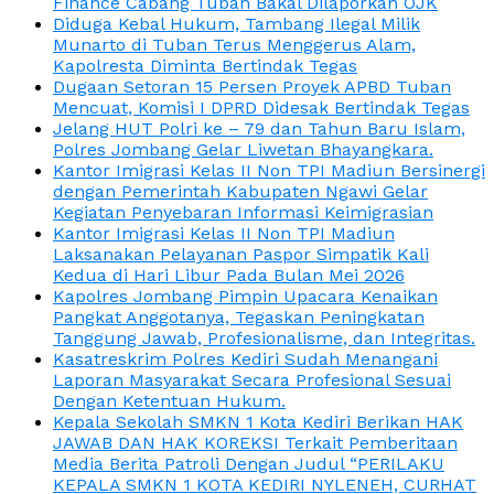
Finance Cabang Tuban Bakal Dilaporkan OJK
Diduga Kebal Hukum, Tambang Ilegal Milik
Munarto di Tuban Terus Menggerus Alam,
Kapolresta Diminta Bertindak Tegas
Dugaan Setoran 15 Persen Proyek APBD Tuban
Mencuat, Komisi I DPRD Didesak Bertindak Tegas
Jelang HUT Polri ke – 79 dan Tahun Baru Islam,
Polres Jombang Gelar Liwetan Bhayangkara.
Kantor Imigrasi Kelas II Non TPI Madiun Bersinergi
dengan Pemerintah Kabupaten Ngawi Gelar
Kegiatan Penyebaran Informasi Keimigrasian
Kantor Imigrasi Kelas II Non TPI Madiun
Laksanakan Pelayanan Paspor Simpatik Kali
Kedua di Hari Libur Pada Bulan Mei 2026
Kapolres Jombang Pimpin Upacara Kenaikan
Pangkat Anggotanya, Tegaskan Peningkatan
Tanggung Jawab, Profesionalisme, dan Integritas.
Kasatreskrim Polres Kediri Sudah Menangani
Laporan Masyarakat Secara Profesional Sesuai
Dengan Ketentuan Hukum.
Kepala Sekolah SMKN 1 Kota Kediri Berikan HAK
JAWAB DAN HAK KOREKSI Terkait Pemberitaan
Media Berita Patroli Dengan Judul “PERILAKU
KEPALA SMKN 1 KOTA KEDIRI NYLENEH, CURHAT