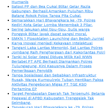
Humanis
Satpol PP dan Bea Cukai Blitar Gelar Razia
Gabungan, Berhasil Amankan Puluhan Ribu
Batang Rokok Polos Tanpa Pita Cukai.
Semarakkan Hari Bhayangkara ke -79, Polres
Kediri Kota Gelar Lomba Menembak 3 Pilar.
Sering lakukan aksi tipu-tipu, Sulis warga
Ponggok Blitar layak dapat sangsi moral.
SMKN 1 Plosoklaten Launching dan Bedah Jurnal
Karya Inovasi menjadi Kekayaan Intelektual
Tangani Laka Lantas Menonjol, Sat Lantas Polres
Jombang Raih Penghargaan dari Kakorlantas Polri
Tanki Isi Solar Ilegal Diduga Milik Kaji WWN
Berlabel PT APE Berhasil Diamankan Polres
Tulungagung, Kini Kasusnya Dalam Proses
Pemeriksaan Penyidik
Tanpa Sosialisasi dan Sebabkan Infrastruktur
Rusak, Warga Kumpulrejo Tuban Hentikan Paksa
Aktivitas Pengeboran Migas PT TGE KSO
Pertamina EP
Target Pendapatan Daerah Tak Terpenuhi, Belanja
Pegawai di APBD Kabupaten Trenggalek Tak
Seimbang.
Tasyakuran Hari Bhayangkara ke -79, Polres