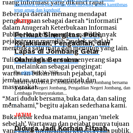
ruang informasi yang dikunci rapat.
Beberapa daerah memang mendapat
penghargaan sebagai daerah “informatif”
JATIM
dalam Anugerah Keterbukaan Informasi
Perkuat Sinergitas, Polri,
Publik, tetapi di lapangan masih banyak
pejabat yang memilih “melek sebelah”
Kejaksaan, Pengadilan, dan
membuka satu mata dan menutup yang lain.
Lapas di Jombang Gelar
Olahraga Bersama
Tulisan ini bukan untuk menyerang siapa
pun, melainkan sebagai pengingat:
By
admin
July 24, 2026
wartawan bukan musuh pejabat, tapi
jembatan antara pemerintah dan
BERITA PATROLI – JOMBANG Polres Jombang bersama
masyarakat.
Kejaksaan Negeri Jombang, Pengadilan Negeri Jombang, dan
Lembaga Pemasyarakatan...
“Mari duduk bersama, buka data, dan saling
memahami,” begitu ajakan sederhana kami.
JATIM
Buka lebar kedua matamu, jangan ‘melek
sebelah’. Wartawan dan pejabat punya tujuan
Diduga Jadi Korban Fitnah,
yang sama: membangun kepercayaan publik.