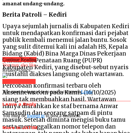
amanat undang-undang.
Berita Patroli – Kediri
Upaya sejumlah jurnalis di Kabupaten Kediri
untuk mendapatkan konfirmasi dari pejabat
publik kembali menemui jalan buntu. Sosok
yang sulit ditemui kali ini adalah HS, Kepala
Bidang (Kabid) Bina Marga Dinas Pekerjaan
Umum dan Penataan Ruang (PUPR)
Continue Reading
You may also like...
Kabupaten Kediri, yang disebut-sebut nyaris
Related Topics:
mustahil diakses langsung oleh wartawan.
Click to comment
Percobaan konfirmasi terbaru oleh
Aksennews.com pada Kamis (16/10/2025)
You must be logged in to post a comment
Login
siang tak membuahkan hasil. Wartawan
Leave a Reply
hanya diarahkan ke staf bernama Anwar
Samsudin dan seorang satpam di pintu
You must be
logged in
to post a comment.
masuk. Setelah diminta mengisi buku tamu
serta meninggalkan nomor telepon dan
More in JATIM