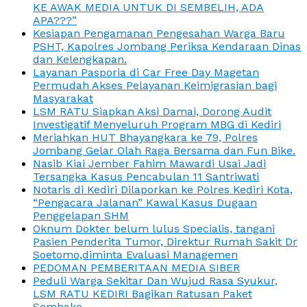
KE AWAK MEDIA UNTUK DI SEMBELIH, ADA
APA???”
Kesiapan Pengamanan Pengesahan Warga Baru
PSHT, Kapolres Jombang Periksa Kendaraan Dinas
dan Kelengkapan.
Layanan Pasporia di Car Free Day Magetan
Permudah Akses Pelayanan Keimigrasian bagi
Masyarakat
LSM RATU Siapkan Aksi Damai, Dorong Audit
Investigatif Menyeluruh Program MBG di Kediri
Meriahkan HUT Bhayangkara ke 79, Polres
Jombang Gelar Olah Raga Bersama dan Fun Bike.
Nasib Kiai Jember Fahim Mawardi Usai Jadi
Tersangka Kasus Pencabulan 11 Santriwati
Notaris di Kediri Dilaporkan ke Polres Kediri Kota,
“Pengacara Jalanan” Kawal Kasus Dugaan
Penggelapan SHM
Oknum Dokter belum lulus Specialis, tangani
Pasien Penderita Tumor, Direktur Rumah Sakit Dr
Soetomo,diminta Evaluasi Managemen
PEDOMAN PEMBERITAAN MEDIA SIBER
Peduli Warga Sekitar Dan Wujud Rasa Syukur,
LSM RATU KEDIRI Bagikan Ratusan Paket
Sembako