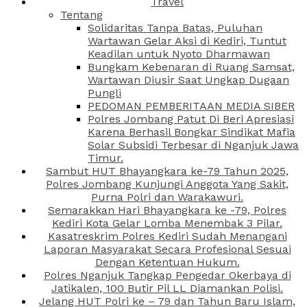
Travel
Tentang
Solidaritas Tanpa Batas, Puluhan
Wartawan Gelar Aksi di Kediri, Tuntut
Keadilan untuk Nyoto Dharmawan
Bungkam Kebenaran di Ruang Samsat,
Wartawan Diusir Saat Ungkap Dugaan
Pungli
PEDOMAN PEMBERITAAN MEDIA SIBER
Polres Jombang Patut Di Beri Apresiasi
Karena Berhasil Bongkar Sindikat Mafia
Solar Subsidi Terbesar di Nganjuk Jawa
Timur.
Sambut HUT Bhayangkara ke-79 Tahun 2025,
Polres Jombang Kunjungi Anggota Yang Sakit,
Purna Polri dan Warakawuri.
Semarakkan Hari Bhayangkara ke -79, Polres
Kediri Kota Gelar Lomba Menembak 3 Pilar.
Kasatreskrim Polres Kediri Sudah Menangani
Laporan Masyarakat Secara Profesional Sesuai
Dengan Ketentuan Hukum.
Polres Nganjuk Tangkap Pengedar Okerbaya di
Jatikalen, 100 Butir Pil LL Diamankan Polisi.
Jelang HUT Polri ke – 79 dan Tahun Baru Islam,