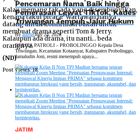
Pencemaran Nama Baik hingga
Kalau memang tak ada yang disembunyikan,
Pemerasan Lewat TikTok, Kades
kenapa takut bicara? Wartawan hanya
Triwungan Tempuh Jalur Hukum
datang untuk konfirmasi bukan untuk
membuat drama seperti Tom & Jerry.
By
admin
July 24, 2026
Kalaupun ada drama, itu nanti… beda
orangnya.
BERITA PATROLI – PROBOLINGGO Kepala Desa
Triwungan, Kecamatan Kotaanyar, Kabupaten Probolinggo,
Jamaludin Joni, resmi menempuh upaya...
(ND)
Post Views:
18
JATIM