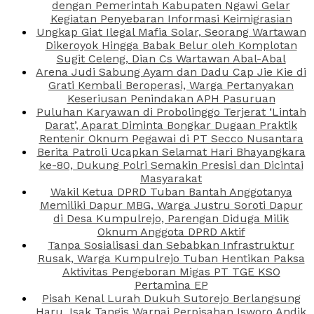
dengan Pemerintah Kabupaten Ngawi Gelar
Kegiatan Penyebaran Informasi Keimigrasian
Ungkap Giat Ilegal Mafia Solar, Seorang Wartawan
Dikeroyok Hingga Babak Belur oleh Komplotan
Sugit Celeng, Dian Cs Wartawan Abal-Abal
Arena Judi Sabung Ayam dan Dadu Cap Jie Kie di
Grati Kembali Beroperasi, Warga Pertanyakan
Keseriusan Penindakan APH Pasuruan
Puluhan Karyawan di Probolinggo Terjerat ‘Lintah
Darat’, Aparat Diminta Bongkar Dugaan Praktik
Rentenir Oknum Pegawai di PT Secco Nusantara
Berita Patroli Ucapkan Selamat Hari Bhayangkara
ke-80, Dukung Polri Semakin Presisi dan Dicintai
Masyarakat
Wakil Ketua DPRD Tuban Bantah Anggotanya
Memiliki Dapur MBG, Warga Justru Soroti Dapur
di Desa Kumpulrejo, Parengan Diduga Milik
Oknum Anggota DPRD Aktif
Tanpa Sosialisasi dan Sebabkan Infrastruktur
Rusak, Warga Kumpulrejo Tuban Hentikan Paksa
Aktivitas Pengeboran Migas PT TGE KSO
Pertamina EP
Pisah Kenal Lurah Dukuh Sutorejo Berlangsung
Haru, Isak Tangis Warnai Perpisahan Isworo Andik