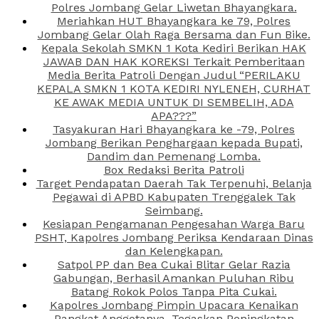
Polres Jombang Gelar Liwetan Bhayangkara.
Meriahkan HUT Bhayangkara ke 79, Polres
Jombang Gelar Olah Raga Bersama dan Fun Bike.
Kepala Sekolah SMKN 1 Kota Kediri Berikan HAK
JAWAB DAN HAK KOREKSI Terkait Pemberitaan
Media Berita Patroli Dengan Judul “PERILAKU
KEPALA SMKN 1 KOTA KEDIRI NYLENEH, CURHAT
KE AWAK MEDIA UNTUK DI SEMBELIH, ADA
APA???”
Tasyakuran Hari Bhayangkara ke -79, Polres
Jombang Berikan Penghargaan kepada Bupati,
Dandim dan Pemenang Lomba.
Box Redaksi Berita Patroli
Target Pendapatan Daerah Tak Terpenuhi, Belanja
Pegawai di APBD Kabupaten Trenggalek Tak
Seimbang.
Kesiapan Pengamanan Pengesahan Warga Baru
PSHT, Kapolres Jombang Periksa Kendaraan Dinas
dan Kelengkapan.
Satpol PP dan Bea Cukai Blitar Gelar Razia
Gabungan, Berhasil Amankan Puluhan Ribu
Batang Rokok Polos Tanpa Pita Cukai.
Kapolres Jombang Pimpin Upacara Kenaikan
Pangkat Anggotanya, Tegaskan Peningkatan