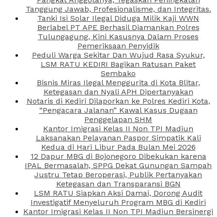
Tanggung Jawab, Profesionalisme, dan Integritas.
Tanki Isi Solar Ilegal Diduga Milik Kaji WWN
Berlabel PT APE Berhasil Diamankan Polres
Tulungagung, Kini Kasusnya Dalam Proses
Pemeriksaan Penyidik
Peduli Warga Sekitar Dan Wujud Rasa Syukur,
LSM RATU KEDIRI Bagikan Ratusan Paket
Sembako
Bisnis Miras Ilegal Menggurita di Kota Blitar,
Ketegasan dan Nyali APH Dipertanyakan
Notaris di Kediri Dilaporkan ke Polres Kediri Kota,
“Pengacara Jalanan” Kawal Kasus Dugaan
Penggelapan SHM
Kantor Imigrasi Kelas II Non TPI Madiun
Laksanakan Pelayanan Paspor Simpatik Kali
Kedua di Hari Libur Pada Bulan Mei 2026
12 Dapur MBG di Bojonegoro Dibekukan karena
IPAL Bermasalah, SPPG Dekat Gunungan Sampah
Justru Tetap Beroperasi, Publik Pertanyakan
Ketegasan dan Transparansi BGN
LSM RATU Siapkan Aksi Damai, Dorong Audit
Investigatif Menyeluruh Program MBG di Kediri
Kantor Imigrasi Kelas II Non TPI Madiun Bersinergi