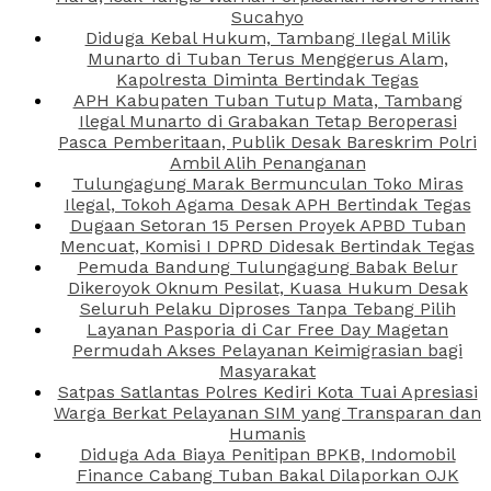
Sucahyo
Diduga Kebal Hukum, Tambang Ilegal Milik
Munarto di Tuban Terus Menggerus Alam,
Kapolresta Diminta Bertindak Tegas
APH Kabupaten Tuban Tutup Mata, Tambang
Ilegal Munarto di Grabakan Tetap Beroperasi
Pasca Pemberitaan, Publik Desak Bareskrim Polri
Ambil Alih Penanganan
Tulungagung Marak Bermunculan Toko Miras
Ilegal, Tokoh Agama Desak APH Bertindak Tegas
Dugaan Setoran 15 Persen Proyek APBD Tuban
Mencuat, Komisi I DPRD Didesak Bertindak Tegas
Pemuda Bandung Tulungagung Babak Belur
Dikeroyok Oknum Pesilat, Kuasa Hukum Desak
Seluruh Pelaku Diproses Tanpa Tebang Pilih
Layanan Pasporia di Car Free Day Magetan
Permudah Akses Pelayanan Keimigrasian bagi
Masyarakat
Satpas Satlantas Polres Kediri Kota Tuai Apresiasi
Warga Berkat Pelayanan SIM yang Transparan dan
Humanis
Diduga Ada Biaya Penitipan BPKB, Indomobil
Finance Cabang Tuban Bakal Dilaporkan OJK