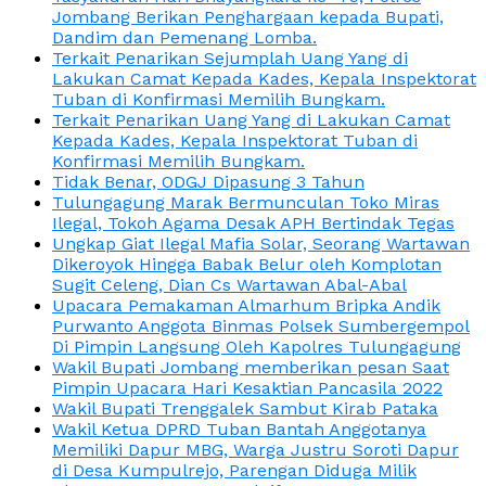
Jombang Berikan Penghargaan kepada Bupati,
Dandim dan Pemenang Lomba.
Terkait Penarikan Sejumplah Uang Yang di
Lakukan Camat Kepada Kades, Kepala Inspektorat
Tuban di Konfirmasi Memilih Bungkam.
Terkait Penarikan Uang Yang di Lakukan Camat
Kepada Kades, Kepala Inspektorat Tuban di
Konfirmasi Memilih Bungkam.
Tidak Benar, ODGJ Dipasung 3 Tahun
Tulungagung Marak Bermunculan Toko Miras
Ilegal, Tokoh Agama Desak APH Bertindak Tegas
Ungkap Giat Ilegal Mafia Solar, Seorang Wartawan
Dikeroyok Hingga Babak Belur oleh Komplotan
Sugit Celeng, Dian Cs Wartawan Abal-Abal
Upacara Pemakaman Almarhum Bripka Andik
Purwanto Anggota Binmas Polsek Sumbergempol
Di Pimpin Langsung Oleh Kapolres Tulungagung
Wakil Bupati Jombang memberikan pesan Saat
Pimpin Upacara Hari Kesaktian Pancasila 2022
Wakil Bupati Trenggalek Sambut Kirab Pataka
Wakil Ketua DPRD Tuban Bantah Anggotanya
Memiliki Dapur MBG, Warga Justru Soroti Dapur
di Desa Kumpulrejo, Parengan Diduga Milik