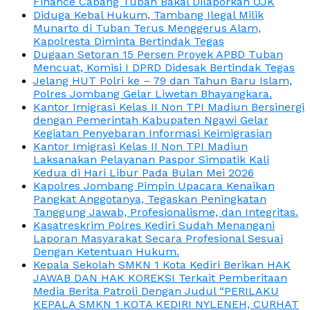
Finance Cabang Tuban Bakal Dilaporkan OJK
Diduga Kebal Hukum, Tambang Ilegal Milik
Munarto di Tuban Terus Menggerus Alam,
Kapolresta Diminta Bertindak Tegas
Dugaan Setoran 15 Persen Proyek APBD Tuban
Mencuat, Komisi I DPRD Didesak Bertindak Tegas
Jelang HUT Polri ke – 79 dan Tahun Baru Islam,
Polres Jombang Gelar Liwetan Bhayangkara.
Kantor Imigrasi Kelas II Non TPI Madiun Bersinergi
dengan Pemerintah Kabupaten Ngawi Gelar
Kegiatan Penyebaran Informasi Keimigrasian
Kantor Imigrasi Kelas II Non TPI Madiun
Laksanakan Pelayanan Paspor Simpatik Kali
Kedua di Hari Libur Pada Bulan Mei 2026
Kapolres Jombang Pimpin Upacara Kenaikan
Pangkat Anggotanya, Tegaskan Peningkatan
Tanggung Jawab, Profesionalisme, dan Integritas.
Kasatreskrim Polres Kediri Sudah Menangani
Laporan Masyarakat Secara Profesional Sesuai
Dengan Ketentuan Hukum.
Kepala Sekolah SMKN 1 Kota Kediri Berikan HAK
JAWAB DAN HAK KOREKSI Terkait Pemberitaan
Media Berita Patroli Dengan Judul “PERILAKU
KEPALA SMKN 1 KOTA KEDIRI NYLENEH, CURHAT