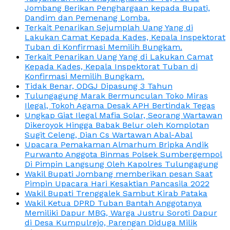
Jombang Berikan Penghargaan kepada Bupati,
Dandim dan Pemenang Lomba.
Terkait Penarikan Sejumplah Uang Yang di
Lakukan Camat Kepada Kades, Kepala Inspektorat
Tuban di Konfirmasi Memilih Bungkam.
Terkait Penarikan Uang Yang di Lakukan Camat
Kepada Kades, Kepala Inspektorat Tuban di
Konfirmasi Memilih Bungkam.
Tidak Benar, ODGJ Dipasung 3 Tahun
Tulungagung Marak Bermunculan Toko Miras
Ilegal, Tokoh Agama Desak APH Bertindak Tegas
Ungkap Giat Ilegal Mafia Solar, Seorang Wartawan
Dikeroyok Hingga Babak Belur oleh Komplotan
Sugit Celeng, Dian Cs Wartawan Abal-Abal
Upacara Pemakaman Almarhum Bripka Andik
Purwanto Anggota Binmas Polsek Sumbergempol
Di Pimpin Langsung Oleh Kapolres Tulungagung
Wakil Bupati Jombang memberikan pesan Saat
Pimpin Upacara Hari Kesaktian Pancasila 2022
Wakil Bupati Trenggalek Sambut Kirab Pataka
Wakil Ketua DPRD Tuban Bantah Anggotanya
Memiliki Dapur MBG, Warga Justru Soroti Dapur
di Desa Kumpulrejo, Parengan Diduga Milik