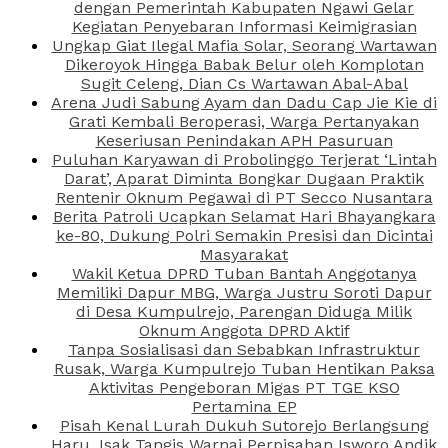
dengan Pemerintah Kabupaten Ngawi Gelar
Kegiatan Penyebaran Informasi Keimigrasian
Ungkap Giat Ilegal Mafia Solar, Seorang Wartawan
Dikeroyok Hingga Babak Belur oleh Komplotan
Sugit Celeng, Dian Cs Wartawan Abal-Abal
Arena Judi Sabung Ayam dan Dadu Cap Jie Kie di
Grati Kembali Beroperasi, Warga Pertanyakan
Keseriusan Penindakan APH Pasuruan
Puluhan Karyawan di Probolinggo Terjerat ‘Lintah
Darat’, Aparat Diminta Bongkar Dugaan Praktik
Rentenir Oknum Pegawai di PT Secco Nusantara
Berita Patroli Ucapkan Selamat Hari Bhayangkara
ke-80, Dukung Polri Semakin Presisi dan Dicintai
Masyarakat
Wakil Ketua DPRD Tuban Bantah Anggotanya
Memiliki Dapur MBG, Warga Justru Soroti Dapur
di Desa Kumpulrejo, Parengan Diduga Milik
Oknum Anggota DPRD Aktif
Tanpa Sosialisasi dan Sebabkan Infrastruktur
Rusak, Warga Kumpulrejo Tuban Hentikan Paksa
Aktivitas Pengeboran Migas PT TGE KSO
Pertamina EP
Pisah Kenal Lurah Dukuh Sutorejo Berlangsung
Haru, Isak Tangis Warnai Perpisahan Isworo Andik