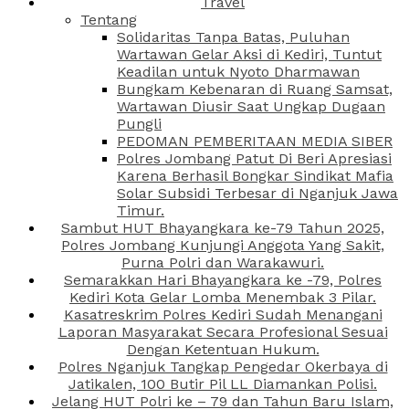
Travel
Tentang
Solidaritas Tanpa Batas, Puluhan
Wartawan Gelar Aksi di Kediri, Tuntut
Keadilan untuk Nyoto Dharmawan
Bungkam Kebenaran di Ruang Samsat,
Wartawan Diusir Saat Ungkap Dugaan
Pungli
PEDOMAN PEMBERITAAN MEDIA SIBER
Polres Jombang Patut Di Beri Apresiasi
Karena Berhasil Bongkar Sindikat Mafia
Solar Subsidi Terbesar di Nganjuk Jawa
Timur.
Sambut HUT Bhayangkara ke-79 Tahun 2025,
Polres Jombang Kunjungi Anggota Yang Sakit,
Purna Polri dan Warakawuri.
Semarakkan Hari Bhayangkara ke -79, Polres
Kediri Kota Gelar Lomba Menembak 3 Pilar.
Kasatreskrim Polres Kediri Sudah Menangani
Laporan Masyarakat Secara Profesional Sesuai
Dengan Ketentuan Hukum.
Polres Nganjuk Tangkap Pengedar Okerbaya di
Jatikalen, 100 Butir Pil LL Diamankan Polisi.
Jelang HUT Polri ke – 79 dan Tahun Baru Islam,