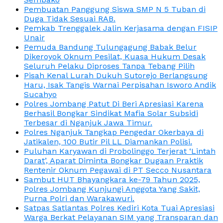
Pembuatan Panggung Siswa SMP N 5 Tuban di
Duga Tidak Sesuai RAB.
Pemkab Trenggalek Jalin Kerjasama dengan FISIP
Unair
Pemuda Bandung Tulungagung Babak Belur
Dikeroyok Oknum Pesilat, Kuasa Hukum Desak
Seluruh Pelaku Diproses Tanpa Tebang Pilih
Pisah Kenal Lurah Dukuh Sutorejo Berlangsung
Haru, Isak Tangis Warnai Perpisahan Isworo Andik
Sucahyo
Polres Jombang Patut Di Beri Apresiasi Karena
Berhasil Bongkar Sindikat Mafia Solar Subsidi
Terbesar di Nganjuk Jawa Timur.
Polres Nganjuk Tangkap Pengedar Okerbaya di
Jatikalen, 100 Butir Pil LL Diamankan Polisi.
Puluhan Karyawan di Probolinggo Terjerat ‘Lintah
Darat’, Aparat Diminta Bongkar Dugaan Praktik
Rentenir Oknum Pegawai di PT Secco Nusantara
Sambut HUT Bhayangkara ke-79 Tahun 2025,
Polres Jombang Kunjungi Anggota Yang Sakit,
Purna Polri dan Warakawuri.
Satpas Satlantas Polres Kediri Kota Tuai Apresiasi
Warga Berkat Pelayanan SIM yang Transparan dan