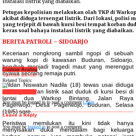
Petugas kepolisian melakukan olah TKP di Warkop 
akibat diduga tersengat listrik. Dari lokasi, polis
yang terjepit di bawah kursi besi tempat korban du
keras soal bahaya instalasi listrik yang diabaikan.
BERITA PATROLI – SIDOARJO
Keceriaan nongkrong sambil ngopi di sebuah
warung kopi di kawasan Buduran, Sidoarjo,
berubah menjadi tragedi maut yang merenggut
Continue Reading
nyawa seorang remaja putri.
You may also like...
Related Topics:
Wildan Niswatun Nadila (18) tewas usai diduga
tersengat aliran listrik saat duduk di kursi besi di
Click to comment
lantai dua Warkop Bintang, Jalan Raya
You must be logged in to post a comment
Login
Pagerwojo, Desa Pagerwojo, Buduran, Selasa
(19/5) sore.
Leave a Reply
Peristiwa memilukan itu kini tidak hanya
You must be
logged in
to post a comment.
menyisakan duka mendalam bagi keluarga