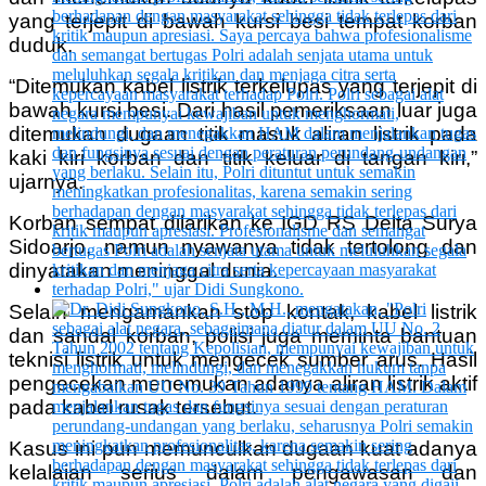
yang terjepit di bawah kursi besi tempat korban
duduk.
“Ditemukan kabel listrik terkelupas yang terjepit di
bawah kursi besi. Dari hasil pemeriksaan luar juga
ditemukan dugaan titik masuk aliran listrik pada
kaki kiri korban dan titik keluar di tangan kiri,”
ujarnya.
Korban sempat dilarikan ke IGD RS Delta Surya
Sidoarjo, namun nyawanya tidak tertolong dan
dinyatakan meninggal dunia.
Selain mengamankan stop kontak, kabel listrik
dan sandal korban, polisi juga meminta bantuan
teknisi listrik untuk mengecek sumber arus. Hasil
pengecekan menemukan adanya aliran listrik aktif
pada kabel rusak tersebut.
Kasus ini pun memunculkan dugaan kuat adanya
kelalaian serius dalam pengawasan dan