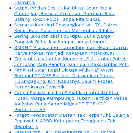
Humanis
Satpol PP dan Bea Cukai Blitar Gelar Razia
Gabungan, Berhasil Amankan Puluhan Ribu
Batang Rokok Polos Tanpa Pita Cukai.
Semarakkan Hari Bhayangkara ke -79, Polres
Kediri Kota Gelar Lomba Menembak 3 Pilar.
Sering lakukan aksi tipu-tipu, Sulis warga
Ponggok Blitar layak dapat sangsi moral.
SMKN 1 Plosoklaten Launching dan Bedah Jurnal
Karya Inovasi menjadi Kekayaan Intelektual
Tangani Laka Lantas Menonjol, Sat Lantas Polres
Jombang Raih Penghargaan dari Kakorlantas Polri
Tanki Isi Solar Ilegal Diduga Milik Kaji WWN
Berlabel PT APE Berhasil Diamankan Polres
Tulungagung, Kini Kasusnya Dalam Proses
Pemeriksaan Penyidik
Tanpa Sosialisasi dan Sebabkan Infrastruktur
Rusak, Warga Kumpulrejo Tuban Hentikan Paksa
Aktivitas Pengeboran Migas PT TGE KSO
Pertamina EP
Target Pendapatan Daerah Tak Terpenuhi, Belanja
Pegawai di APBD Kabupaten Trenggalek Tak
Seimbang.
Tasyakuran Hari Bhayangkara ke -79, Polres