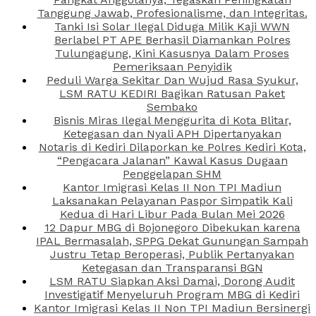
Tanggung Jawab, Profesionalisme, dan Integritas.
Tanki Isi Solar Ilegal Diduga Milik Kaji WWN
Berlabel PT APE Berhasil Diamankan Polres
Tulungagung, Kini Kasusnya Dalam Proses
Pemeriksaan Penyidik
Peduli Warga Sekitar Dan Wujud Rasa Syukur,
LSM RATU KEDIRI Bagikan Ratusan Paket
Sembako
Bisnis Miras Ilegal Menggurita di Kota Blitar,
Ketegasan dan Nyali APH Dipertanyakan
Notaris di Kediri Dilaporkan ke Polres Kediri Kota,
“Pengacara Jalanan” Kawal Kasus Dugaan
Penggelapan SHM
Kantor Imigrasi Kelas II Non TPI Madiun
Laksanakan Pelayanan Paspor Simpatik Kali
Kedua di Hari Libur Pada Bulan Mei 2026
12 Dapur MBG di Bojonegoro Dibekukan karena
IPAL Bermasalah, SPPG Dekat Gunungan Sampah
Justru Tetap Beroperasi, Publik Pertanyakan
Ketegasan dan Transparansi BGN
LSM RATU Siapkan Aksi Damai, Dorong Audit
Investigatif Menyeluruh Program MBG di Kediri
Kantor Imigrasi Kelas II Non TPI Madiun Bersinergi