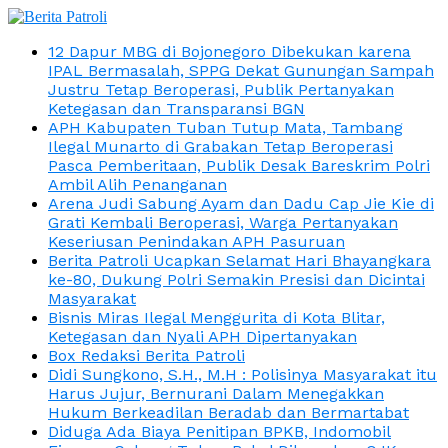
12 Dapur MBG di Bojonegoro Dibekukan karena
IPAL Bermasalah, SPPG Dekat Gunungan Sampah
Justru Tetap Beroperasi, Publik Pertanyakan
Ketegasan dan Transparansi BGN
APH Kabupaten Tuban Tutup Mata, Tambang
Ilegal Munarto di Grabakan Tetap Beroperasi
Pasca Pemberitaan, Publik Desak Bareskrim Polri
Ambil Alih Penanganan
Arena Judi Sabung Ayam dan Dadu Cap Jie Kie di
Grati Kembali Beroperasi, Warga Pertanyakan
Keseriusan Penindakan APH Pasuruan
Berita Patroli Ucapkan Selamat Hari Bhayangkara
ke-80, Dukung Polri Semakin Presisi dan Dicintai
Masyarakat
Bisnis Miras Ilegal Menggurita di Kota Blitar,
Ketegasan dan Nyali APH Dipertanyakan
Box Redaksi Berita Patroli
Didi Sungkono, S.H., M.H : Polisinya Masyarakat itu
Harus Jujur, Bernurani Dalam Menegakkan
Hukum Berkeadilan Beradab dan Bermartabat
Diduga Ada Biaya Penitipan BPKB, Indomobil