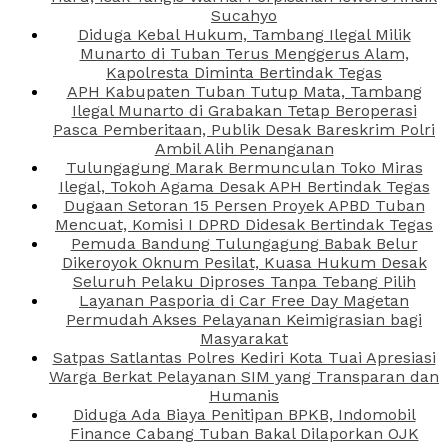
Sucahyo
Diduga Kebal Hukum, Tambang Ilegal Milik
Munarto di Tuban Terus Menggerus Alam,
Kapolresta Diminta Bertindak Tegas
APH Kabupaten Tuban Tutup Mata, Tambang
Ilegal Munarto di Grabakan Tetap Beroperasi
Pasca Pemberitaan, Publik Desak Bareskrim Polri
Ambil Alih Penanganan
Tulungagung Marak Bermunculan Toko Miras
Ilegal, Tokoh Agama Desak APH Bertindak Tegas
Dugaan Setoran 15 Persen Proyek APBD Tuban
Mencuat, Komisi I DPRD Didesak Bertindak Tegas
Pemuda Bandung Tulungagung Babak Belur
Dikeroyok Oknum Pesilat, Kuasa Hukum Desak
Seluruh Pelaku Diproses Tanpa Tebang Pilih
Layanan Pasporia di Car Free Day Magetan
Permudah Akses Pelayanan Keimigrasian bagi
Masyarakat
Satpas Satlantas Polres Kediri Kota Tuai Apresiasi
Warga Berkat Pelayanan SIM yang Transparan dan
Humanis
Diduga Ada Biaya Penitipan BPKB, Indomobil
Finance Cabang Tuban Bakal Dilaporkan OJK