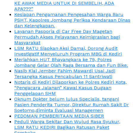
KE AWAK MEDIA UNTUK DI SEMBELIH, ADA
APA???”
Kesiapan Pengamanan Pengesahan Warga Baru
PSHT, Kapolres Jombang Periksa Kendaraan Dinas
dan Kelengkapan.
Layanan Pasporia di Car Free Day Magetan
Permudah Akses Pelayanan Keimigrasian bagi
Masyarakat
LSM RATU Siapkan Aksi Damai, Dorong Audit
Investigatif Menyeluruh Program MBG di Kediri
Meriahkan HUT Bhayangkara ke 79, Polres
Jombang Gelar Olah Raga Bersama dan Fun Bike.
Nasib Kiai Jember Fahim Mawardi Usai Jadi
Tersangka Kasus Pencabulan 11 Santriwati
Notaris di Kediri Dilaporkan ke Polres Kediri Kota,
“Pengacara Jalanan” Kawal Kasus Dugaan
Penggelapan SHM
Oknum Dokter belum lulus Specialis, tangani
Pasien Penderita Tumor, Direktur Rumah Sakit Dr
Soetomo,diminta Evaluasi Managemen
PEDOMAN PEMBERITAAN MEDIA SIBER
Peduli Warga Sekitar Dan Wujud Rasa Syukur,
LSM RATU KEDIRI Bagikan Ratusan Paket
Sembako