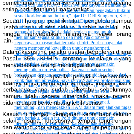
pemeliharaan instalasi listrik di tempat usaha yang
setiap hari dikunjungi masyarakat.
Secara hukum, pemilik atau pengelola tempat
usaha dapat dijerat pidana apabila terbukti lalai
hingga menyebabkan hilangnya nyawa orang
lain.
Dalam kasus ini, pelaku usaha berpotensi dijerat
Pasal 359 KUHP tentang kelalaian yang
menyebabkan orang meninggal dunia.
Tak hanya itu, apabila penyidik menemukan
adanya unsur pembiaran terhadap instalasi listrik
berbahaya yang sudah diketahui sebelumnya
namun tidak segera diperbaiki, maka potensi
pidana dapat berkembang lebih serius.
Kasus ini menjadi peringatan keras bagi seluruh
pelaku usaha, khususnya tempat tongkrongan
dan warung kopi yang kerap dipenuhi pengunjung
muda. Kelalaian kecil pada instalasi listrik bukan