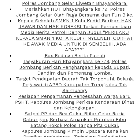
Polres Jombang Gelar Liwetan Bhayangkara.
Meriahkan HUT Bhayangkara ke 79, Polres
Jombang Gelar Olah Raga Bersama dan Fun Bike.
Kepala Sekolah SMKN 1 Kota Kediri Berikan HAK
JAWAB DAN HAK KOREKSI Terkait Pemberitaan
Media Berita Patroli Dengan Judul “PERILAKU
KEPALA SMKN 1 KOTA KEDIRI NYLENEH, CURHAT
KE AWAK MEDIA UNTUK DI SEMBELIH, ADA
APA???”
Box Redaksi Berita Patroli
Tasyakuran Hari Bhayangkara ke -79, Polres
Jombang Berikan Penghargaan kepada Bupati,
Dandim dan Pemenang Lomba.
Target Pendapatan Daerah Tak Terpenuhi, Belanja
Pegawai di APBD Kabupaten Trenggalek Tak
Seimbang.
Kesiapan Pengamanan Pengesahan Warga Baru
PSHT, Kapolres Jombang Periksa Kendaraan Dinas
dan Kelengkapan.
Satpol PP dan Bea Cukai Blitar Gelar Razia
Gabungan, Berhasil Amankan Puluhan Ribu
Batang Rokok Polos Tanpa Pita Cukai.
Kapolres Jombang Pimpin Upacara Kenaikan
Pangkat Anggotanya, Tegaskan Peningkatan