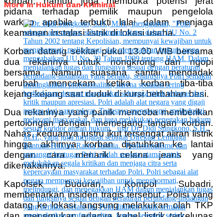
korban, namun juga membuka potensi jerat
More in Hukum dan Kriminal
pidana terhadap pemilik maupun pengelola
warkop apabila terbukti lalai dalam menjaga
keamanan instalasi listrik di lokasi usaha.
Korban datang sekitar pukul 13.00 WIB bersama
dua rekannya untuk nongkrong dan ngopi
bersama. Namun suasana santai mendadak
berubah mencekam ketika korban tiba-tiba
kejang-kejang saat duduk di kursi berbahan besi.
Dua rekannya yang panik mencoba memberikan
pertolongan dengan memegang tangan korban.
Nahas, keduanya justru ikut tersengat aliran listrik
hingga akhirnya korban dijatuhkan ke lantai
dengan cara menarik celana jeans yang
dikenakannya.
Kapolsek Buduran, Kompol Subadri,
membenarkan insiden tragis tersebut. Polisi yang
datang ke lokasi langsung melakukan olah TKP
dan menemukan adanya kabel listrik terkelupas