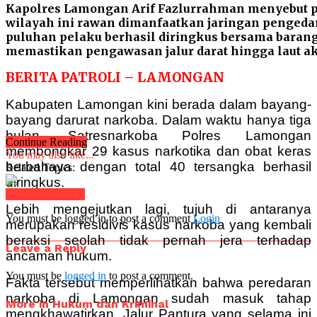
Kapolres Lamongan Arif Fazlurrahman menyebut p
wilayah ini rawan dimanfaatkan jaringan pengedar 
puluhan pelaku berhasil diringkus bersama barang b
memastikan pengawasan jalur darat hingga laut ak
BERITA PATROLI – LAMONGAN
Kabupaten Lamongan kini berada dalam bayang-
bayang darurat narkoba. Dalam waktu hanya tiga
bulan, Satresnarkoba Polres Lamongan
Continue Reading
membongkar 29 kasus narkotika dan obat keras
You may also like...
berbahaya dengan total 40 tersangka berhasil
Related Topics:
diringkus.
Click to comment
Lebih mengejutkan lagi, tujuh di antaranya
You must be logged in to post a comment
Login
merupakan residivis kasus narkoba yang kembali
beraksi seolah tidak pernah jera terhadap
Leave a Reply
ancaman hukum.
You must be
logged in
to post a comment.
Fakta tersebut memperlihatkan bahwa peredaran
narkoba di Lamongan sudah masuk tahap
More in Hukum dan Kriminal
mengkhawatirkan. Jalur Pantura yang selama ini