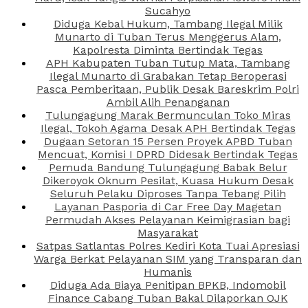
Sucahyo
Diduga Kebal Hukum, Tambang Ilegal Milik
Munarto di Tuban Terus Menggerus Alam,
Kapolresta Diminta Bertindak Tegas
APH Kabupaten Tuban Tutup Mata, Tambang
Ilegal Munarto di Grabakan Tetap Beroperasi
Pasca Pemberitaan, Publik Desak Bareskrim Polri
Ambil Alih Penanganan
Tulungagung Marak Bermunculan Toko Miras
Ilegal, Tokoh Agama Desak APH Bertindak Tegas
Dugaan Setoran 15 Persen Proyek APBD Tuban
Mencuat, Komisi I DPRD Didesak Bertindak Tegas
Pemuda Bandung Tulungagung Babak Belur
Dikeroyok Oknum Pesilat, Kuasa Hukum Desak
Seluruh Pelaku Diproses Tanpa Tebang Pilih
Layanan Pasporia di Car Free Day Magetan
Permudah Akses Pelayanan Keimigrasian bagi
Masyarakat
Satpas Satlantas Polres Kediri Kota Tuai Apresiasi
Warga Berkat Pelayanan SIM yang Transparan dan
Humanis
Diduga Ada Biaya Penitipan BPKB, Indomobil
Finance Cabang Tuban Bakal Dilaporkan OJK