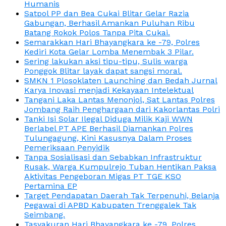
Humanis
Satpol PP dan Bea Cukai Blitar Gelar Razia
Gabungan, Berhasil Amankan Puluhan Ribu
Batang Rokok Polos Tanpa Pita Cukai.
Semarakkan Hari Bhayangkara ke -79, Polres
Kediri Kota Gelar Lomba Menembak 3 Pilar.
Sering lakukan aksi tipu-tipu, Sulis warga
Ponggok Blitar layak dapat sangsi moral.
SMKN 1 Plosoklaten Launching dan Bedah Jurnal
Karya Inovasi menjadi Kekayaan Intelektual
Tangani Laka Lantas Menonjol, Sat Lantas Polres
Jombang Raih Penghargaan dari Kakorlantas Polri
Tanki Isi Solar Ilegal Diduga Milik Kaji WWN
Berlabel PT APE Berhasil Diamankan Polres
Tulungagung, Kini Kasusnya Dalam Proses
Pemeriksaan Penyidik
Tanpa Sosialisasi dan Sebabkan Infrastruktur
Rusak, Warga Kumpulrejo Tuban Hentikan Paksa
Aktivitas Pengeboran Migas PT TGE KSO
Pertamina EP
Target Pendapatan Daerah Tak Terpenuhi, Belanja
Pegawai di APBD Kabupaten Trenggalek Tak
Seimbang.
Tasyakuran Hari Bhayangkara ke -79, Polres