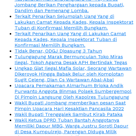
Jombang Berikan Penghargaan kepada Bupati,
Dandim dan Pemenang Lomba.
Terkait Penarikan Sejumplah Uang Yang di
Lakukan Camat Kepada Kades, Kepala Inspektorat
Tuban di Konfirmasi Memilih Bungkam.
Terkait Penarikan Uang Yang di Lakukan Camat
Kepada Kades, Kepala Inspektorat Tuban di
Konfirmasi Memilih Bungkam.
Tidak Benar, ODGJ Dipasung 3 Tahun
Tulungagung Marak Bermunculan Toko Miras
Ilegal, Tokoh Agama Desak APH Bertindak Tegas
Ungkap Giat Ilegal Mafia Solar, Seorang Wartawan
Dikeroyok Hingga Babak Belur oleh Komplotan
Sugit Celeng, Dian Cs Wartawan Abal-Abal
Upacara Pemakaman Almarhum Bripka Andik
Purwanto Anggota Binmas Polsek Sumbergempol
Di Pimpin Langsung Oleh Kapolres Tulungagung
Wakil Bupati Jombang memberikan pesan Saat
Pimpin Upacara Hari Kesaktian Pancasila 2022
Wakil Bupati Trenggalek Sambut Kirab Pataka
Wakil Ketua DPRD Tuban Bantah Anggotanya
Memiliki Dapur MBG, Warga Justru Soroti Dapur
di Desa Kumpulrejo, Parengan Diduga Milik