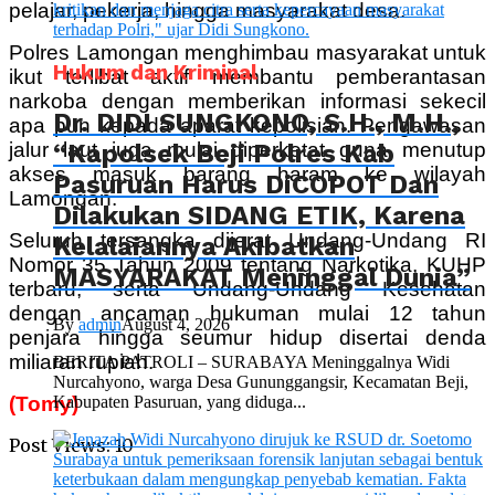
pelajar, pekerja, hingga masyarakat desa.
Polres Lamongan menghimbau masyarakat untuk
Hukum dan Kriminal
ikut terlibat aktif membantu pemberantasan
narkoba dengan memberikan informasi sekecil
Dr. DIDI SUNGKONO, S.H., M.H.,
apa pun kepada aparat kepolisian. Pengawasan
“Kapolsek Beji Polres Kab
jalur laut juga mulai diperketat guna menutup
akses masuk barang haram ke wilayah
Pasuruan Harus DiCOPOT Dan
Lamongan.
Dilakukan SIDANG ETIK, Karena
Seluruh tersangka dijerat Undang-Undang RI
Kelalaiannya Akibatkan
Nomor 35 Tahun 2009 tentang Narkotika, KUHP
MASYARAKAT Meninggal Dunia”
terbaru, serta Undang-Undang Kesehatan
dengan ancaman hukuman mulai 12 tahun
By
admin
August 4, 2026
penjara hingga seumur hidup disertai denda
miliaran rupiah.
BERITA PATROLI – SURABAYA Meninggalnya Widi
Nurcahyono, warga Desa Gununggangsir, Kecamatan Beji,
Kabupaten Pasuruan, yang diduga...
(Tomy)
Post Views:
10