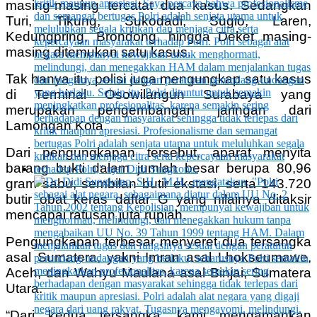
masing-masing tercatat dua kasus. Sedangkan
Turi, Tikung, Sukodadi, Sugio, Laren,
Kedungpring, Brondong, hingga Deket masing-
masing ditemukan satu kasus.
Tak hanya itu, polisi juga mengungkap satu kasus
di Terminal Osowilangun Surabaya yang
merupakan pengembangan jaringan dari
Lamongan Kota.
Dari pengungkapan tersebut, aparat menyita
barang bukti dalam jumlah besar berupa 80,96
gram sabu, sembilan butir ekstasi, serta 143.720
butir obat keras daftar G yang nilainya ditaksir
mencapai ratusan juta rupiah.
Pengungkapan terbesar menyeret dua tersangka
asal Sumatera, yakni Imran asal Lhokseumawe,
Aceh, dan Wahyu Maulana asal Binjai, Sumatera
Utara.
“Dari kedua tersangka, kami mengamankan