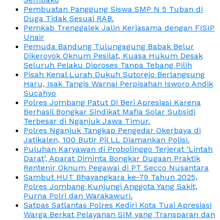
Pembuatan Panggung Siswa SMP N 5 Tuban di
Duga Tidak Sesuai RAB.
Pemkab Trenggalek Jalin Kerjasama dengan FISIP
Unair
Pemuda Bandung Tulungagung Babak Belur
Dikeroyok Oknum Pesilat, Kuasa Hukum Desak
Seluruh Pelaku Diproses Tanpa Tebang Pilih
Pisah Kenal Lurah Dukuh Sutorejo Berlangsung
Haru, Isak Tangis Warnai Perpisahan Isworo Andik
Sucahyo
Polres Jombang Patut Di Beri Apresiasi Karena
Berhasil Bongkar Sindikat Mafia Solar Subsidi
Terbesar di Nganjuk Jawa Timur.
Polres Nganjuk Tangkap Pengedar Okerbaya di
Jatikalen, 100 Butir Pil LL Diamankan Polisi.
Puluhan Karyawan di Probolinggo Terjerat ‘Lintah
Darat’, Aparat Diminta Bongkar Dugaan Praktik
Rentenir Oknum Pegawai di PT Secco Nusantara
Sambut HUT Bhayangkara ke-79 Tahun 2025,
Polres Jombang Kunjungi Anggota Yang Sakit,
Purna Polri dan Warakawuri.
Satpas Satlantas Polres Kediri Kota Tuai Apresiasi
Warga Berkat Pelayanan SIM yang Transparan dan