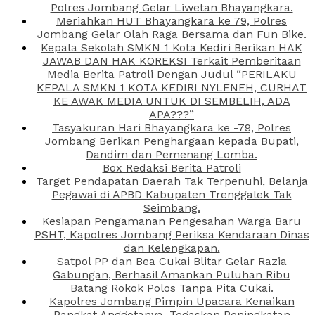
Polres Jombang Gelar Liwetan Bhayangkara.
Meriahkan HUT Bhayangkara ke 79, Polres
Jombang Gelar Olah Raga Bersama dan Fun Bike.
Kepala Sekolah SMKN 1 Kota Kediri Berikan HAK
JAWAB DAN HAK KOREKSI Terkait Pemberitaan
Media Berita Patroli Dengan Judul “PERILAKU
KEPALA SMKN 1 KOTA KEDIRI NYLENEH, CURHAT
KE AWAK MEDIA UNTUK DI SEMBELIH, ADA
APA???”
Tasyakuran Hari Bhayangkara ke -79, Polres
Jombang Berikan Penghargaan kepada Bupati,
Dandim dan Pemenang Lomba.
Box Redaksi Berita Patroli
Target Pendapatan Daerah Tak Terpenuhi, Belanja
Pegawai di APBD Kabupaten Trenggalek Tak
Seimbang.
Kesiapan Pengamanan Pengesahan Warga Baru
PSHT, Kapolres Jombang Periksa Kendaraan Dinas
dan Kelengkapan.
Satpol PP dan Bea Cukai Blitar Gelar Razia
Gabungan, Berhasil Amankan Puluhan Ribu
Batang Rokok Polos Tanpa Pita Cukai.
Kapolres Jombang Pimpin Upacara Kenaikan
Pangkat Anggotanya, Tegaskan Peningkatan