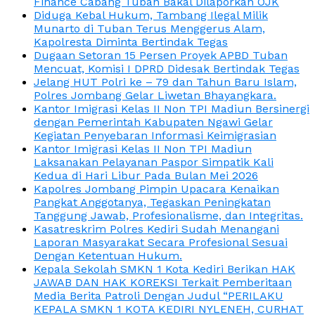
Finance Cabang Tuban Bakal Dilaporkan OJK
Diduga Kebal Hukum, Tambang Ilegal Milik
Munarto di Tuban Terus Menggerus Alam,
Kapolresta Diminta Bertindak Tegas
Dugaan Setoran 15 Persen Proyek APBD Tuban
Mencuat, Komisi I DPRD Didesak Bertindak Tegas
Jelang HUT Polri ke – 79 dan Tahun Baru Islam,
Polres Jombang Gelar Liwetan Bhayangkara.
Kantor Imigrasi Kelas II Non TPI Madiun Bersinergi
dengan Pemerintah Kabupaten Ngawi Gelar
Kegiatan Penyebaran Informasi Keimigrasian
Kantor Imigrasi Kelas II Non TPI Madiun
Laksanakan Pelayanan Paspor Simpatik Kali
Kedua di Hari Libur Pada Bulan Mei 2026
Kapolres Jombang Pimpin Upacara Kenaikan
Pangkat Anggotanya, Tegaskan Peningkatan
Tanggung Jawab, Profesionalisme, dan Integritas.
Kasatreskrim Polres Kediri Sudah Menangani
Laporan Masyarakat Secara Profesional Sesuai
Dengan Ketentuan Hukum.
Kepala Sekolah SMKN 1 Kota Kediri Berikan HAK
JAWAB DAN HAK KOREKSI Terkait Pemberitaan
Media Berita Patroli Dengan Judul “PERILAKU
KEPALA SMKN 1 KOTA KEDIRI NYLENEH, CURHAT