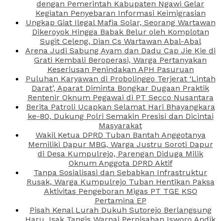
dengan Pemerintah Kabupaten Ngawi Gelar
Kegiatan Penyebaran Informasi Keimigrasian
Ungkap Giat Ilegal Mafia Solar, Seorang Wartawan
Dikeroyok Hingga Babak Belur oleh Komplotan
Sugit Celeng, Dian Cs Wartawan Abal-Abal
Arena Judi Sabung Ayam dan Dadu Cap Jie Kie di
Grati Kembali Beroperasi, Warga Pertanyakan
Keseriusan Penindakan APH Pasuruan
Puluhan Karyawan di Probolinggo Terjerat ‘Lintah
Darat’, Aparat Diminta Bongkar Dugaan Praktik
Rentenir Oknum Pegawai di PT Secco Nusantara
Berita Patroli Ucapkan Selamat Hari Bhayangkara
ke-80, Dukung Polri Semakin Presisi dan Dicintai
Masyarakat
Wakil Ketua DPRD Tuban Bantah Anggotanya
Memiliki Dapur MBG, Warga Justru Soroti Dapur
di Desa Kumpulrejo, Parengan Diduga Milik
Oknum Anggota DPRD Aktif
Tanpa Sosialisasi dan Sebabkan Infrastruktur
Rusak, Warga Kumpulrejo Tuban Hentikan Paksa
Aktivitas Pengeboran Migas PT TGE KSO
Pertamina EP
Pisah Kenal Lurah Dukuh Sutorejo Berlangsung
Haru, Isak Tangis Warnai Perpisahan Isworo Andik