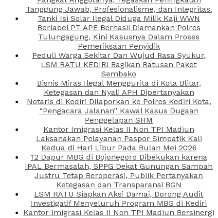
Tanggung Jawab, Profesionalisme, dan Integritas.
Tanki Isi Solar Ilegal Diduga Milik Kaji WWN
Berlabel PT APE Berhasil Diamankan Polres
Tulungagung, Kini Kasusnya Dalam Proses
Pemeriksaan Penyidik
Peduli Warga Sekitar Dan Wujud Rasa Syukur,
LSM RATU KEDIRI Bagikan Ratusan Paket
Sembako
Bisnis Miras Ilegal Menggurita di Kota Blitar,
Ketegasan dan Nyali APH Dipertanyakan
Notaris di Kediri Dilaporkan ke Polres Kediri Kota,
“Pengacara Jalanan” Kawal Kasus Dugaan
Penggelapan SHM
Kantor Imigrasi Kelas II Non TPI Madiun
Laksanakan Pelayanan Paspor Simpatik Kali
Kedua di Hari Libur Pada Bulan Mei 2026
12 Dapur MBG di Bojonegoro Dibekukan karena
IPAL Bermasalah, SPPG Dekat Gunungan Sampah
Justru Tetap Beroperasi, Publik Pertanyakan
Ketegasan dan Transparansi BGN
LSM RATU Siapkan Aksi Damai, Dorong Audit
Investigatif Menyeluruh Program MBG di Kediri
Kantor Imigrasi Kelas II Non TPI Madiun Bersinergi