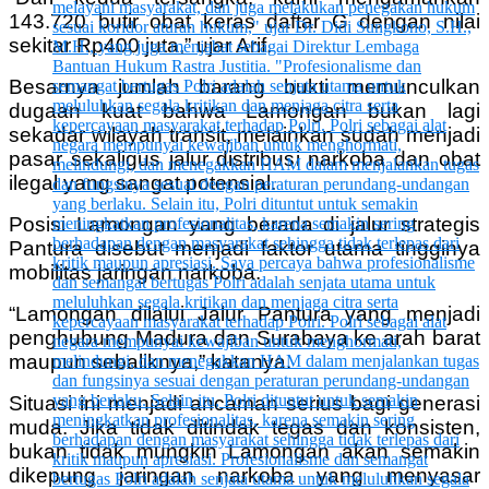
143.720 butir obat keras daftar G dengan nilai
sekitar Rp400 juta,” ujar Arif.
Besarnya jumlah barang bukti memunculkan
dugaan kuat bahwa Lamongan bukan lagi
sekadar wilayah transit, melainkan sudah menjadi
pasar sekaligus jalur distribusi narkoba dan obat
ilegal yang sangat potensial.
Posisi Lamongan yang berada di jalur strategis
Pantura disebut menjadi faktor utama tingginya
mobilitas jaringan narkoba.
“Lamongan dilalui Jalur Pantura yang menjadi
penghubung Madura dan Surabaya ke arah barat
maupun sebaliknya,” katanya.
Situasi ini menjadi ancaman serius bagi generasi
muda. Jika tidak ditindak tegas dan konsisten,
bukan tidak mungkin Lamongan akan semakin
dikepung jaringan narkoba yang menyasar