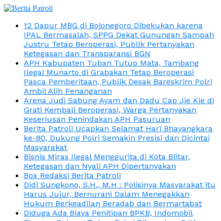
12 Dapur MBG di Bojonegoro Dibekukan karena
IPAL Bermasalah, SPPG Dekat Gunungan Sampah
Justru Tetap Beroperasi, Publik Pertanyakan
Ketegasan dan Transparansi BGN
APH Kabupaten Tuban Tutup Mata, Tambang
Ilegal Munarto di Grabakan Tetap Beroperasi
Pasca Pemberitaan, Publik Desak Bareskrim Polri
Ambil Alih Penanganan
Arena Judi Sabung Ayam dan Dadu Cap Jie Kie di
Grati Kembali Beroperasi, Warga Pertanyakan
Keseriusan Penindakan APH Pasuruan
Berita Patroli Ucapkan Selamat Hari Bhayangkara
ke-80, Dukung Polri Semakin Presisi dan Dicintai
Masyarakat
Bisnis Miras Ilegal Menggurita di Kota Blitar,
Ketegasan dan Nyali APH Dipertanyakan
Box Redaksi Berita Patroli
Didi Sungkono, S.H., M.H : Polisinya Masyarakat itu
Harus Jujur, Bernurani Dalam Menegakkan
Hukum Berkeadilan Beradab dan Bermartabat
Diduga Ada Biaya Penitipan BPKB, Indomobil