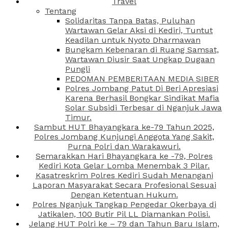
Travel
Tentang
Solidaritas Tanpa Batas, Puluhan
Wartawan Gelar Aksi di Kediri, Tuntut
Keadilan untuk Nyoto Dharmawan
Bungkam Kebenaran di Ruang Samsat,
Wartawan Diusir Saat Ungkap Dugaan
Pungli
PEDOMAN PEMBERITAAN MEDIA SIBER
Polres Jombang Patut Di Beri Apresiasi
Karena Berhasil Bongkar Sindikat Mafia
Solar Subsidi Terbesar di Nganjuk Jawa
Timur.
Sambut HUT Bhayangkara ke-79 Tahun 2025,
Polres Jombang Kunjungi Anggota Yang Sakit,
Purna Polri dan Warakawuri.
Semarakkan Hari Bhayangkara ke -79, Polres
Kediri Kota Gelar Lomba Menembak 3 Pilar.
Kasatreskrim Polres Kediri Sudah Menangani
Laporan Masyarakat Secara Profesional Sesuai
Dengan Ketentuan Hukum.
Polres Nganjuk Tangkap Pengedar Okerbaya di
Jatikalen, 100 Butir Pil LL Diamankan Polisi.
Jelang HUT Polri ke – 79 dan Tahun Baru Islam,