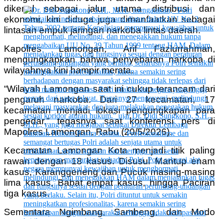
dikenal sebagai jalur utama distribusi dan
ekonomi, kini diduga juga dimanfaatkan sebagai
lintasan empuk jaringan narkoba lintas daerah.
Kapolres Lamongan, Arif Fazlurrahman,
mengungkapkan bahwa penyebaran narkoba di
wilayahnya kini hampir merata.
“Wilayah Lamongan saat ini cukup terancam dari
pengaruh narkoba. Dari 27 kecamatan, 17
kecamatan menjadi lokasi pengungkapan para
pengedar,” tegasnya saat konferensi pers di
Mapolres Lamongan, Rabu (20/5/2026).
Kecamatan Lamongan Kota menjadi titik paling
rawan dengan 18 kasus. Disusul Mantup enam
kasus, Karanggeneng dan Pucuk masing-masing
lima kasus, Babat empat kasus, hingga Paciran
tiga kasus.
Sementara Ngimbang, Sambeng, dan Modo