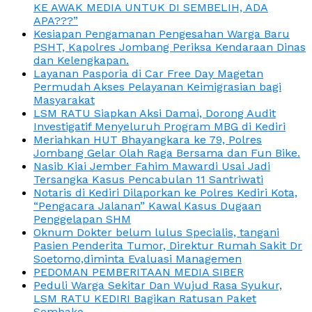
KE AWAK MEDIA UNTUK DI SEMBELIH, ADA
APA???”
Kesiapan Pengamanan Pengesahan Warga Baru
PSHT, Kapolres Jombang Periksa Kendaraan Dinas
dan Kelengkapan.
Layanan Pasporia di Car Free Day Magetan
Permudah Akses Pelayanan Keimigrasian bagi
Masyarakat
LSM RATU Siapkan Aksi Damai, Dorong Audit
Investigatif Menyeluruh Program MBG di Kediri
Meriahkan HUT Bhayangkara ke 79, Polres
Jombang Gelar Olah Raga Bersama dan Fun Bike.
Nasib Kiai Jember Fahim Mawardi Usai Jadi
Tersangka Kasus Pencabulan 11 Santriwati
Notaris di Kediri Dilaporkan ke Polres Kediri Kota,
“Pengacara Jalanan” Kawal Kasus Dugaan
Penggelapan SHM
Oknum Dokter belum lulus Specialis, tangani
Pasien Penderita Tumor, Direktur Rumah Sakit Dr
Soetomo,diminta Evaluasi Managemen
PEDOMAN PEMBERITAAN MEDIA SIBER
Peduli Warga Sekitar Dan Wujud Rasa Syukur,
LSM RATU KEDIRI Bagikan Ratusan Paket
Sembako