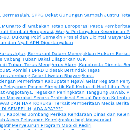
L Bermasalah, SPPG Dekat Gunungan Sampah Justru Tetap
unarto di Grabakan Tetap Beroperasi Pasca Pemberitaan
Grati Kembali Beroperasi, Warga Pertanyakan Keseriusan
e-80, Dukung Polri Semakin Presisi dan Dicintai Masyarak
gasan dan Nyali APH Dipertanyakan
itu Harus Jujur, Bernurani Dalam Menegakkan Hukum Berk
ce Cabang Tuban Bakal Dilaporkan OJK
 di Tuban Terus Menggerus Alam, Kapolresta Diminta Be
uat, Komisi I DPRD Didesak Bertindak Tegas
olres Jombang Gelar Liwetan Bhayangkara.
gi dengan Pemerintah Kabupaten Ngawi Gelar Kegiatan Pen
n Pelayanan Paspor Simpatik Kali Kedua di Hari Libur Pa
 Anggotanya, Tegaskan Peningkatan Tanggung Jawab, Prof
ran Masyarakat Secara Profesional Sesuai Dengan Ketent
JAWAB DAN HAK KOREKSI Terkait Pemberitaan Media Berit
DI SEMBELIH, ADA APA???”
, Kapolres Jombang Periksa Kendaraan Dinas dan Kelen
ah Akses Pelayanan Keimigrasian bagi Masyarakat
igatif Menyeluruh Program MBG di Kediri