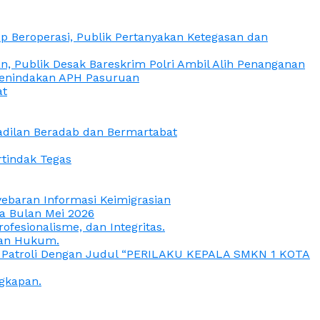
 Beroperasi, Publik Pertanyakan Ketegasan dan
, Publik Desak Bareskrim Polri Ambil Alih Penanganan
 Penindakan APH Pasuruan
at
eadilan Beradab dan Bermartabat
rtindak Tegas
yebaran Informasi Keimigrasian
da Bulan Mei 2026
esionalisme, dan Integritas.
uan Hukum.
a Patroli Dengan Judul “PERILAKU KEPALA SMKN 1 KOTA
gkapan.