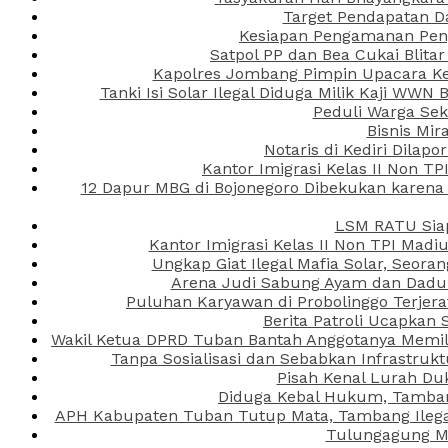
Target Pendapatan D
Kesiapan Pengamanan Peng
Satpol PP dan Bea Cukai Blita
Kapolres Jombang Pimpin Upacara Ken
Tanki Isi Solar Ilegal Diduga Milik Kaji WW
Peduli Warga Se
Bisnis Mir
Notaris di Kediri Dila
Kantor Imigrasi Kelas II Non T
12 Dapur MBG di Bojonegoro Dibekukan karena
LSM RATU Siap
Kantor Imigrasi Kelas II Non TPI Mad
Ungkap Giat Ilegal Mafia Solar, Seor
Arena Judi Sabung Ayam dan Dadu C
Puluhan Karyawan di Probolinggo Terjera
Berita Patroli Ucapkan 
Wakil Ketua DPRD Tuban Bantah Anggotanya Memili
Tanpa Sosialisasi dan Sebabkan Infrastru
Pisah Kenal Lurah Du
Diduga Kebal Hukum, Tambang
APH Kabupaten Tuban Tutup Mata, Tambang Ilegal 
Tulungagung Ma