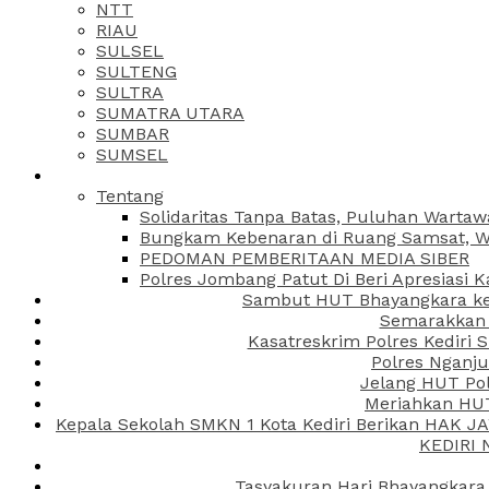
NTT
RIAU
SULSEL
SULTENG
SULTRA
SUMATRA UTARA
SUMBAR
SUMSEL
Tentang
Solidaritas Tanpa Batas, Puluhan Wartaw
Bungkam Kebenaran di Ruang Samsat, Wa
PEDOMAN PEMBERITAAN MEDIA SIBER
Polres Jombang Patut Di Beri Apresiasi K
Sambut HUT Bhayangkara ke-
Semarakkan H
Kasatreskrim Polres Kediri
Polres Nganju
Jelang HUT Pol
Meriahkan HUT
Kepala Sekolah SMKN 1 Kota Kediri Berikan HAK 
KEDIRI
Tasyakuran Hari Bhayangkara