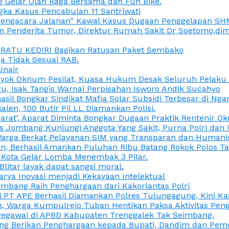
 Gelar Olah Raga Bersama dan Fun Bike.
gka Kasus Pencabulan 11 Santriwati
a, “Pengacara Jalanan” Kawal Kasus Dugaan Penggelapan SH
en Penderita Tumor, Direktur Rumah Sakit Dr Soetomo,d
M RATU KEDIRI Bagikan Ratusan Paket Sembako
 Tidak Sesuai RAB.
Unair
ok Oknum Pesilat, Kuasa Hukum Desak Seluruh Pelaku D
u, Isak Tangis Warnai Perpisahan Isworo Andik Sucahyo
asil Bongkar Sindikat Mafia Solar Subsidi Terbesar di Ng
len, 100 Butir Pil LL Diamankan Polisi.
Darat’, Aparat Diminta Bongkar Dugaan Praktik Rentenir 
 Jombang Kunjungi Anggota Yang Sakit, Purna Polri dan 
i Warga Berkat Pelayanan SIM yang Transparan dan Humani
an, Berhasil Amankan Puluhan Ribu Batang Rokok Polos Ta
i Kota Gelar Lomba Menembak 3 Pilar.
Blitar layak dapat sangsi moral.
rya Inovasi menjadi Kekayaan Intelektual
ombang Raih Penghargaan dari Kakorlantas Polri
abel PT APE Berhasil Diamankan Polres Tulungagung, Kini 
ak, Warga Kumpulrejo Tuban Hentikan Paksa Aktivitas Pe
 Pegawai di APBD Kabupaten Trenggalek Tak Seimbang.
bang Berikan Penghargaan kepada Bupati, Dandim dan Pe