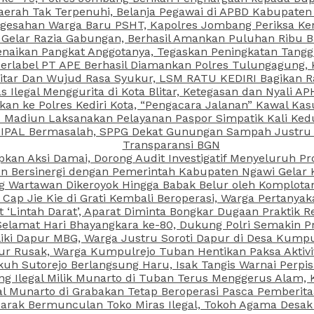
aerah Tak Terpenuhi, Belanja Pegawai di APBD Kabupaten
esahan Warga Baru PSHT, Kapolres Jombang Periksa Ken
r Gelar Razia Gabungan, Berhasil Amankan Puluhan Ribu B
aikan Pangkat Anggotanya, Tegaskan Peningkatan Tanggun
N Berlabel PT APE Berhasil Diamankan Polres Tulungagung
kitar Dan Wujud Rasa Syukur, LSM RATU KEDIRI Bagikan 
as Ilegal Menggurita di Kota Blitar, Ketegasan dan Nyali A
porkan ke Polres Kediri Kota, “Pengacara Jalanan” Kawal 
PI Madiun Laksanakan Pelayanan Paspor Simpatik Kali Ked
 IPAL Bermasalah, SPPG Dekat Gunungan Sampah Justru T
Transparansi BGN
kan Aksi Damai, Dorong Audit Investigatif Menyeluruh Pr
iun Bersinergi dengan Pemerintah Kabupaten Ngawi Gelar 
ang Wartawan Dikeroyok Hingga Babak Belur oleh Komplota
ap Jie Kie di Grati Kembali Beroperasi, Warga Pertany
t ‘Lintah Darat’, Aparat Diminta Bongkar Dugaan Praktik
Selamat Hari Bhayangkara ke-80, Dukung Polri Semakin Pr
ki Dapur MBG, Warga Justru Soroti Dapur di Desa Kumpu
ktur Rusak, Warga Kumpulrejo Tuban Hentikan Paksa Akti
kuh Sutorejo Berlangsung Haru, Isak Tangis Warnai Perpi
 Ilegal Milik Munarto di Tuban Terus Menggerus Alam, K
Munarto di Grabakan Tetap Beroperasi Pasca Pemberitaa
rak Bermunculan Toko Miras Ilegal, Tokoh Agama Desak