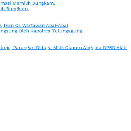
irmasi Memilih Bungkam.
lih Bungkam.
g, Dian Cs Wartawan Abal-Abal
ngsung Oleh Kapolres Tulungagung
rejo, Parengan Diduga Milik Oknum Anggota DPRD Aktif