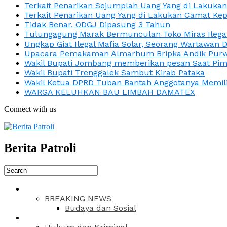
Terkait Penarikan Sejumplah Uang Yang di Lakuka
Terkait Penarikan Uang Yang di Lakukan Camat Kep
Tidak Benar, ODGJ Dipasung 3 Tahun
Tulungagung Marak Bermunculan Toko Miras Ilega
Ungkap Giat Ilegal Mafia Solar, Seorang Wartawan 
Upacara Pemakaman Almarhum Bripka Andik Purwa
Wakil Bupati Jombang memberikan pesan Saat Pimp
Wakil Bupati Trenggalek Sambut Kirab Pataka
Wakil Ketua DPRD Tuban Bantah Anggotanya Memili
WARGA KELUHKAN BAU LIMBAH DAMATEX
Connect with us
Berita Patroli
BREAKING NEWS
Budaya dan Sosial