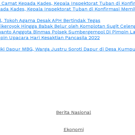
n Camat Kepada Kades, Kepala Inspektorat Tuban di Konf
ada Kades, Kepala Inspektorat Tuban di Konfirmasi Memi
l, Tokoh Agama Desak APH Bertindak Tegas
Dikeroyok Hingga Babak Belur oleh Komplotan Sugit Celen
nto Anggota Binmas Polsek Sumbergempol Di Pimpin La
in Upacara Hari Kesaktian Pancasila 2022
ki Dapur MBG, Warga Justru Soroti Dapur di Desa Kumpul
Berita Nasional
Ekonomi