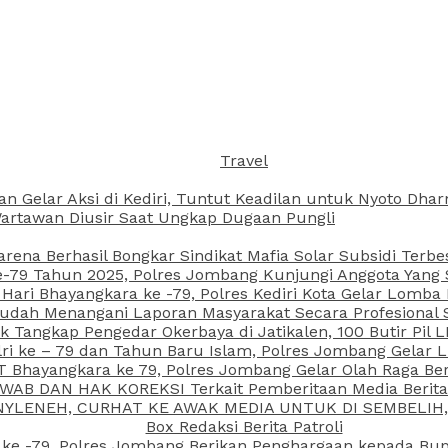
Travel
an Gelar Aksi di Kediri, Tuntut Keadilan untuk Nyoto Dh
rtawan Diusir Saat Ungkap Dugaan Pungli
arena Berhasil Bongkar Sindikat Mafia Solar Subsidi Terb
79 Tahun 2025, Polres Jombang Kunjungi Anggota Yang Sa
ari Bhayangkara ke -79, Polres Kediri Kota Gelar Lomba
 Sudah Menangani Laporan Masyarakat Secara Profesiona
k Tangkap Pengedar Okerbaya di Jatikalen, 100 Butir Pil L
ri ke – 79 dan Tahun Baru Islam, Polres Jombang Gelar 
 Bhayangkara ke 79, Polres Jombang Gelar Olah Raga Be
JAWAB DAN HAK KOREKSI Terkait Pemberitaan Media Beri
 NYLENEH, CURHAT KE AWAK MEDIA UNTUK DI SEMBELIH,
Box Redaksi Berita Patroli
 ke -79, Polres Jombang Berikan Penghargaan kepada B