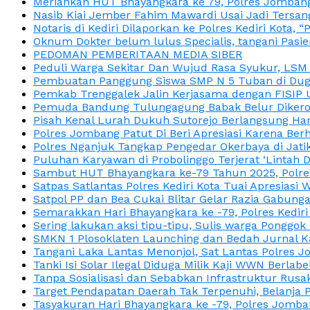
Meriahkan HUT Bhayangkara ke 79, Polres Jombang
Nasib Kiai Jember Fahim Mawardi Usai Jadi Tersan
Notaris di Kediri Dilaporkan ke Polres Kediri Kot
Oknum Dokter belum lulus Specialis, tangani Pasi
PEDOMAN PEMBERITAAN MEDIA SIBER
Peduli Warga Sekitar Dan Wujud Rasa Syukur, LS
Pembuatan Panggung Siswa SMP N 5 Tuban di Duga
Pemkab Trenggalek Jalin Kerjasama dengan FISIP 
Pemuda Bandung Tulungagung Babak Belur Dikeroy
Pisah Kenal Lurah Dukuh Sutorejo Berlangsung Har
Polres Jombang Patut Di Beri Apresiasi Karena Berh
Polres Nganjuk Tangkap Pengedar Okerbaya di Jatika
Puluhan Karyawan di Probolinggo Terjerat ‘Lintah 
Sambut HUT Bhayangkara ke-79 Tahun 2025, Polres
Satpas Satlantas Polres Kediri Kota Tuai Apresias
Satpol PP dan Bea Cukai Blitar Gelar Razia Gabung
Semarakkan Hari Bhayangkara ke -79, Polres Kedir
Sering lakukan aksi tipu-tipu, Sulis warga Ponggok 
SMKN 1 Plosoklaten Launching dan Bedah Jurnal Ka
Tangani Laka Lantas Menonjol, Sat Lantas Polres J
Tanki Isi Solar Ilegal Diduga Milik Kaji WWN Berl
Tanpa Sosialisasi dan Sebabkan Infrastruktur Rus
Target Pendapatan Daerah Tak Terpenuhi, Belanja
Tasyakuran Hari Bhayangkara ke -79, Polres Jom