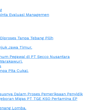
M
iminta Evaluasi Managemen
iproses Tanpa Tebang Pilih
anjuk Jawa Timur.
Oknum Pegawai di PT Secco Nusantara
Warakawuri.
s
npa Pita Cukai.
Kasusnya Dalam Proses Pemeriksaan Penyidik
ngeboran Migas PT TGE KSO Pertamina EP
menang Lomba.