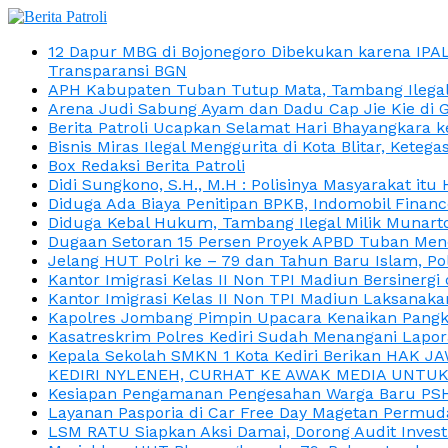
12 Dapur MBG di Bojonegoro Dibekukan karena IPA
Transparansi BGN
APH Kabupaten Tuban Tutup Mata, Tambang Ilegal M
Arena Judi Sabung Ayam dan Dadu Cap Jie Kie di 
Berita Patroli Ucapkan Selamat Hari Bhayangkara k
Bisnis Miras Ilegal Menggurita di Kota Blitar, Kete
Box Redaksi Berita Patroli
Didi Sungkono, S.H., M.H : Polisinya Masyarakat 
Diduga Ada Biaya Penitipan BPKB, Indomobil Finan
Diduga Kebal Hukum, Tambang Ilegal Milik Munarto
Dugaan Setoran 15 Persen Proyek APBD Tuban Menc
Jelang HUT Polri ke – 79 dan Tahun Baru Islam, P
Kantor Imigrasi Kelas II Non TPI Madiun Bersiner
Kantor Imigrasi Kelas II Non TPI Madiun Laksanaka
Kapolres Jombang Pimpin Upacara Kenaikan Pangkat
Kasatreskrim Polres Kediri Sudah Menangani Lapo
Kepala Sekolah SMKN 1 Kota Kediri Berikan HAK 
KEDIRI NYLENEH, CURHAT KE AWAK MEDIA UNTUK 
Kesiapan Pengamanan Pengesahan Warga Baru PSHT
Layanan Pasporia di Car Free Day Magetan Permud
LSM RATU Siapkan Aksi Damai, Dorong Audit Invest