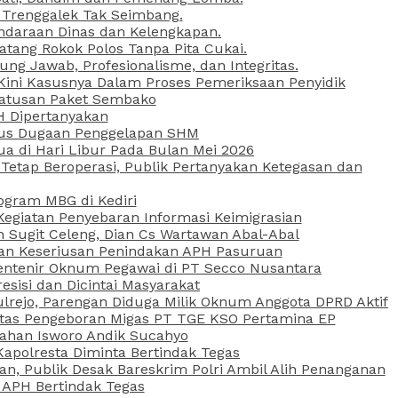
 Trenggalek Tak Seimbang.
daraan Dinas dan Kelengkapan.
atang Rokok Polos Tanpa Pita Cukai.
g Jawab, Profesionalisme, dan Integritas.
, Kini Kasusnya Dalam Proses Pemeriksaan Penyidik
Ratusan Paket Sembako
PH Dipertanyakan
Kasus Dugaan Penggelapan SHM
ua di Hari Libur Pada Bulan Mei 2026
etap Beroperasi, Publik Pertanyakan Ketegasan dan
ogram MBG di Kediri
Kegiatan Penyebaran Informasi Keimigrasian
n Sugit Celeng, Dian Cs Wartawan Abal-Abal
akan Keseriusan Penindakan APH Pasuruan
 Rentenir Oknum Pegawai di PT Secco Nusantara
esisi dan Dicintai Masyarakat
lrejo, Parengan Diduga Milik Oknum Anggota DPRD Aktif
vitas Pengeboran Migas PT TGE KSO Pertamina EP
sahan Isworo Andik Sucahyo
apolresta Diminta Bertindak Tegas
n, Publik Desak Bareskrim Polri Ambil Alih Penanganan
 APH Bertindak Tegas