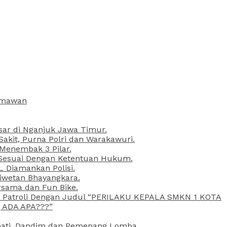
armawan
esar di Nganjuk Jawa Timur.
kit, Purna Polri dan Warakawuri.
 Menembak 3 Pilar.
l Sesuai Dengan Ketentuan Hukum.
L Diamankan Polisi.
Liwetan Bhayangkara.
rsama dan Fun Bike.
ta Patroli Dengan Judul “PERILAKU KEPALA SMKN 1 KOTA
 ADA APA???”
upati, Dandim dan Pemenang Lomba.