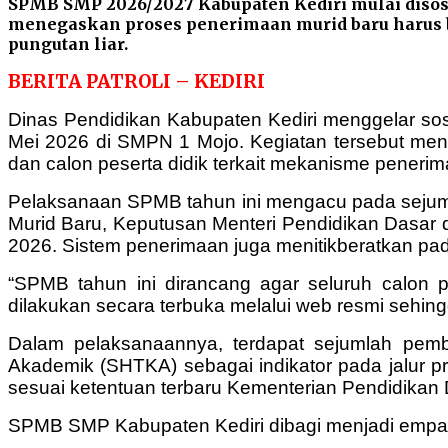
SPMB SMP 2026/2027 Kabupaten Kediri mulai disosi
menegaskan proses penerimaan murid baru harus be
pungutan liar.
BERITA PATROLI – KEDIRI
Dinas Pendidikan Kabupaten Kediri menggelar so
Mei 2026 di SMPN 1 Mojo. Kegiatan tersebut me
dan calon peserta didik terkait mekanisme penerima
Pelaksanaan SPMB tahun ini mengacu pada sejuml
Murid Baru, Keputusan Menteri Pendidikan Dasar
2026. Sistem penerimaan juga menitikberatkan pad
“SPMB tahun ini dirancang agar seluruh calon 
dilakukan secara terbuka melalui web resmi sehin
Dalam pelaksanaannya, terdapat sejumlah pemb
Akademik (SHTKA) sebagai indikator pada jalur pre
sesuai ketentuan terbaru Kementerian Pendidika
SPMB SMP Kabupaten Kediri dibagi menjadi empat jal