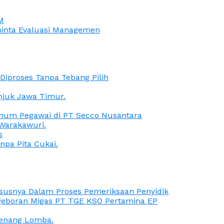
M
iminta Evaluasi Managemen
iproses Tanpa Tebang Pilih
anjuk Jawa Timur.
Oknum Pegawai di PT Secco Nusantara
Warakawuri.
s
npa Pita Cukai.
Kasusnya Dalam Proses Pemeriksaan Penyidik
ngeboran Migas PT TGE KSO Pertamina EP
menang Lomba.