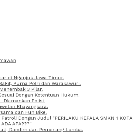
armawan
esar di Nganjuk Jawa Timur.
kit, Purna Polri dan Warakawuri.
 Menembak 3 Pilar.
l Sesuai Dengan Ketentuan Hukum.
L Diamankan Polisi.
Liwetan Bhayangkara.
rsama dan Fun Bike.
ta Patroli Dengan Judul “PERILAKU KEPALA SMKN 1 KOTA
 ADA APA???”
upati, Dandim dan Pemenang Lomba.