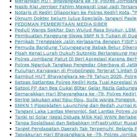
Meriahkan HUT Bhayangkara ke 79, Polres Jombang
Nasib Kiai Jember Fahim Mawardi Usai Jadi Tersan
Notaris di Kediri Dilaporkan ke Polres Kediri Kot
Oknum Dokter belum lulus Specialis, tangani Pasi
PEDOMAN PEMBERITAAN MEDIA SIBER
Peduli Warga Sekitar Dan Wujud Rasa Syukur, LS
Pembuatan Panggung Siswa SMP N 5 Tuban di Duga
Pemkab Trenggalek Jalin Kerjasama dengan FISIP 
Pemuda Bandung Tulungagung Babak Belur Dikeroy
Pisah Kenal Lurah Dukuh Sutorejo Berlangsung Har
Polres Jombang Patut Di Beri Apresiasi Karena Berh
Polres Nganjuk Tangkap Pengedar Okerbaya di Jatika
Puluhan Karyawan di Probolinggo Terjerat ‘Lintah 
Sambut HUT Bhayangkara ke-79 Tahun 2025, Polres
Satpas Satlantas Polres Kediri Kota Tuai Apresias
Satpol PP dan Bea Cukai Blitar Gelar Razia Gabung
Semarakkan Hari Bhayangkara ke -79, Polres Kedir
Sering lakukan aksi tipu-tipu, Sulis warga Ponggok 
SMKN 1 Plosoklaten Launching dan Bedah Jurnal Ka
Tangani Laka Lantas Menonjol, Sat Lantas Polres J
Tanki Isi Solar Ilegal Diduga Milik Kaji WWN Berl
Tanpa Sosialisasi dan Sebabkan Infrastruktur Rus
Target Pendapatan Daerah Tak Terpenuhi, Belanja
Tasyakuran Hari Bhayangkara ke -79, Polres Jom