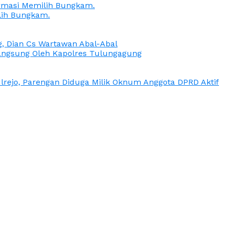
irmasi Memilih Bungkam.
lih Bungkam.
g, Dian Cs Wartawan Abal-Abal
ngsung Oleh Kapolres Tulungagung
rejo, Parengan Diduga Milik Oknum Anggota DPRD Aktif