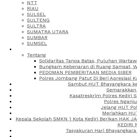
NTT
RIAU
SULSEL
SULTENG
SULTRA
SUMATRA UTARA
SUMBAR
SUMSEL
Tentang
Solidaritas Tanpa Batas, Puluhan Wartaw
Bungkam Kebenaran di Ruang Samsat, Wa
PEDOMAN PEMBERITAAN MEDIA SIBER
Polres Jombang Patut Di Beri Apresiasi K
Sambut HUT Bhayangkara ke-
Semarakkan H
Kasatreskrim Polres Kediri
Polres Nganju
Jelang HUT Pol
Meriahkan HUT
Kepala Sekolah SMKN 1 Kota Kediri Berikan HAK 
KEDIRI
Tasyakuran Hari Bhayangkara