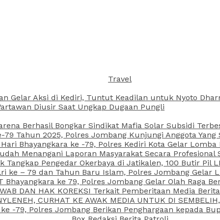
Travel
an Gelar Aksi di Kediri, Tuntut Keadilan untuk Nyoto Dh
rtawan Diusir Saat Ungkap Dugaan Pungli
arena Berhasil Bongkar Sindikat Mafia Solar Subsidi Terb
79 Tahun 2025, Polres Jombang Kunjungi Anggota Yang Sa
ari Bhayangkara ke -79, Polres Kediri Kota Gelar Lomba
 Sudah Menangani Laporan Masyarakat Secara Profesiona
k Tangkap Pengedar Okerbaya di Jatikalen, 100 Butir Pil L
ri ke – 79 dan Tahun Baru Islam, Polres Jombang Gelar 
 Bhayangkara ke 79, Polres Jombang Gelar Olah Raga Be
JAWAB DAN HAK KOREKSI Terkait Pemberitaan Media Beri
 NYLENEH, CURHAT KE AWAK MEDIA UNTUK DI SEMBELIH,
 ke -79, Polres Jombang Berikan Penghargaan kepada B
Box Redaksi Berita Patroli