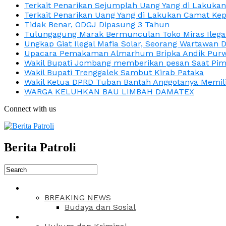
Terkait Penarikan Sejumplah Uang Yang di Lakuka
Terkait Penarikan Uang Yang di Lakukan Camat Kep
Tidak Benar, ODGJ Dipasung 3 Tahun
Tulungagung Marak Bermunculan Toko Miras Ilega
Ungkap Giat Ilegal Mafia Solar, Seorang Wartawan 
Upacara Pemakaman Almarhum Bripka Andik Purwa
Wakil Bupati Jombang memberikan pesan Saat Pimp
Wakil Bupati Trenggalek Sambut Kirab Pataka
Wakil Ketua DPRD Tuban Bantah Anggotanya Memili
WARGA KELUHKAN BAU LIMBAH DAMATEX
Connect with us
Berita Patroli
BREAKING NEWS
Budaya dan Sosial