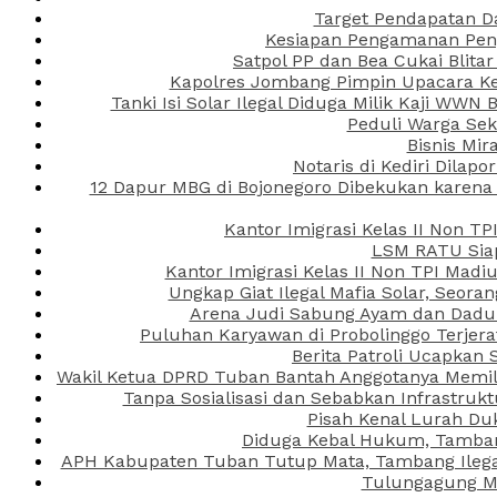
Target Pendapatan D
Kesiapan Pengamanan Peng
Satpol PP dan Bea Cukai Blita
Kapolres Jombang Pimpin Upacara Ken
Tanki Isi Solar Ilegal Diduga Milik Kaji WW
Peduli Warga Se
Bisnis Mir
Notaris di Kediri Dila
12 Dapur MBG di Bojonegoro Dibekukan karena
Kantor Imigrasi Kelas II Non T
LSM RATU Siap
Kantor Imigrasi Kelas II Non TPI Mad
Ungkap Giat Ilegal Mafia Solar, Seor
Arena Judi Sabung Ayam dan Dadu C
Puluhan Karyawan di Probolinggo Terjera
Berita Patroli Ucapkan 
Wakil Ketua DPRD Tuban Bantah Anggotanya Memili
Tanpa Sosialisasi dan Sebabkan Infrastru
Pisah Kenal Lurah Du
Diduga Kebal Hukum, Tambang
APH Kabupaten Tuban Tutup Mata, Tambang Ilegal 
Tulungagung Ma