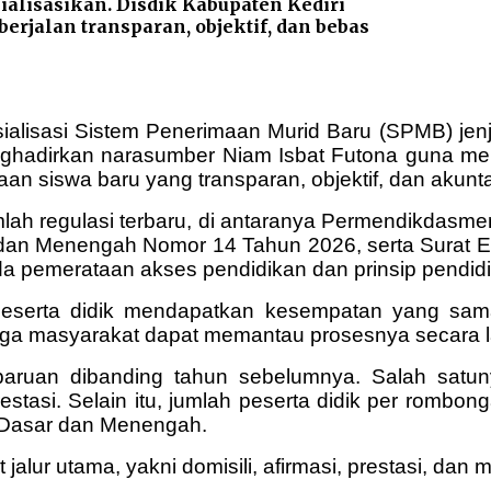
alisasikan. Disdik Kabupaten Kediri
rjalan transparan, objektif, dan bebas
sialisasi Sistem Penerimaan Murid Baru (SPMB) je
nghadirkan narasumber Niam Isbat Futona guna m
an siswa baru yang transparan, objektif, dan akunta
ah regulasi terbaru, di antaranya Permendikdasm
 dan Menengah Nomor 14 Tahun 2026, serta Surat 
a pemerataan akses pendidikan dan prinsip pendidik
peserta didik mendapatkan kesempatan yang sama
gga masyarakat dapat memantau prosesnya secara la
aruan dibanding tahun sebelumnya. Salah satu
stasi. Selain itu, jumlah peserta didik per rombon
n Dasar dan Menengah.
ur utama, yakni domisili, afirmasi, prestasi, dan m