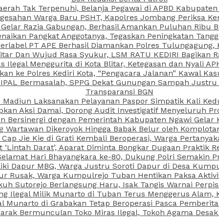
aerah Tak Terpenuhi, Belanja Pegawai di APBD Kabupaten
esahan Warga Baru PSHT, Kapolres Jombang Periksa Ken
r Gelar Razia Gabungan, Berhasil Amankan Puluhan Ribu B
aikan Pangkat Anggotanya, Tegaskan Peningkatan Tanggun
N Berlabel PT APE Berhasil Diamankan Polres Tulungagung
kitar Dan Wujud Rasa Syukur, LSM RATU KEDIRI Bagikan 
as Ilegal Menggurita di Kota Blitar, Ketegasan dan Nyali A
porkan ke Polres Kediri Kota, “Pengacara Jalanan” Kawal 
 IPAL Bermasalah, SPPG Dekat Gunungan Sampah Justru T
Transparansi BGN
PI Madiun Laksanakan Pelayanan Paspor Simpatik Kali Ked
kan Aksi Damai, Dorong Audit Investigatif Menyeluruh Pr
iun Bersinergi dengan Pemerintah Kabupaten Ngawi Gelar 
ang Wartawan Dikeroyok Hingga Babak Belur oleh Komplota
ap Jie Kie di Grati Kembali Beroperasi, Warga Pertany
t ‘Lintah Darat’, Aparat Diminta Bongkar Dugaan Praktik
Selamat Hari Bhayangkara ke-80, Dukung Polri Semakin Pr
ki Dapur MBG, Warga Justru Soroti Dapur di Desa Kumpu
ktur Rusak, Warga Kumpulrejo Tuban Hentikan Paksa Akti
kuh Sutorejo Berlangsung Haru, Isak Tangis Warnai Perpi
 Ilegal Milik Munarto di Tuban Terus Menggerus Alam, K
Munarto di Grabakan Tetap Beroperasi Pasca Pemberitaa
rak Bermunculan Toko Miras Ilegal, Tokoh Agama Desak