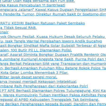
 Gelar Olah Raga Bersama dan Fun Bike.
gka Kasus Pencabulan 11 Santriwati
a, “Pengacara Jalanan” Kawal Kasus Dugaan Penggelapan SH
en Penderita Tumor, Direktur Rumah Sakit Dr Soetomo,d
M RATU KEDIRI Bagikan Ratusan Paket Sembako
 Tidak Sesuai RAB.
Unair
ok Oknum Pesilat, Kuasa Hukum Desak Seluruh Pelaku D
u, Isak Tangis Warnai Perpisahan Isworo Andik Sucahyo
asil Bongkar Sindikat Mafia Solar Subsidi Terbesar di Ng
len, 100 Butir Pil LL Diamankan Polisi.
Darat’, Aparat Diminta Bongkar Dugaan Praktik Rentenir 
 Jombang Kunjungi Anggota Yang Sakit, Purna Polri dan 
i Warga Berkat Pelayanan SIM yang Transparan dan Humani
an, Berhasil Amankan Puluhan Ribu Batang Rokok Polos Ta
i Kota Gelar Lomba Menembak 3 Pilar.
Blitar layak dapat sangsi moral.
rya Inovasi menjadi Kekayaan Intelektual
ombang Raih Penghargaan dari Kakorlantas Polri
abel PT APE Berhasil Diamankan Polres Tulungagung, Kini 
ak, Warga Kumpulrejo Tuban Hentikan Paksa Aktivitas Pe
 Pegawai di APBD Kabupaten Trenggalek Tak Seimbang.
bang Berikan Penghargaan kepada Bupati, Dandim dan Pe