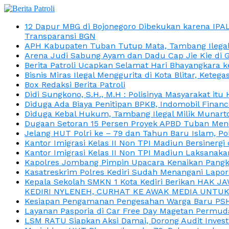
12 Dapur MBG di Bojonegoro Dibekukan karena IPA
Transparansi BGN
APH Kabupaten Tuban Tutup Mata, Tambang Ilegal M
Arena Judi Sabung Ayam dan Dadu Cap Jie Kie di 
Berita Patroli Ucapkan Selamat Hari Bhayangkara k
Bisnis Miras Ilegal Menggurita di Kota Blitar, Kete
Box Redaksi Berita Patroli
Didi Sungkono, S.H., M.H : Polisinya Masyarakat 
Diduga Ada Biaya Penitipan BPKB, Indomobil Finan
Diduga Kebal Hukum, Tambang Ilegal Milik Munarto
Dugaan Setoran 15 Persen Proyek APBD Tuban Menc
Jelang HUT Polri ke – 79 dan Tahun Baru Islam, P
Kantor Imigrasi Kelas II Non TPI Madiun Bersiner
Kantor Imigrasi Kelas II Non TPI Madiun Laksanaka
Kapolres Jombang Pimpin Upacara Kenaikan Pangkat
Kasatreskrim Polres Kediri Sudah Menangani Lapo
Kepala Sekolah SMKN 1 Kota Kediri Berikan HAK 
KEDIRI NYLENEH, CURHAT KE AWAK MEDIA UNTUK 
Kesiapan Pengamanan Pengesahan Warga Baru PSHT
Layanan Pasporia di Car Free Day Magetan Permud
LSM RATU Siapkan Aksi Damai, Dorong Audit Invest