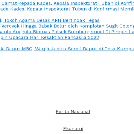
n Camat Kepada Kades, Kepala Inspektorat Tuban di Konf
ada Kades, Kepala Inspektorat Tuban di Konfirmasi Memi
l, Tokoh Agama Desak APH Bertindak Tegas
Dikeroyok Hingga Babak Belur oleh Komplotan Sugit Celen
nto Anggota Binmas Polsek Sumbergempol Di Pimpin La
in Upacara Hari Kesaktian Pancasila 2022
ki Dapur MBG, Warga Justru Soroti Dapur di Desa Kumpul
Berita Nasional
Ekonomi