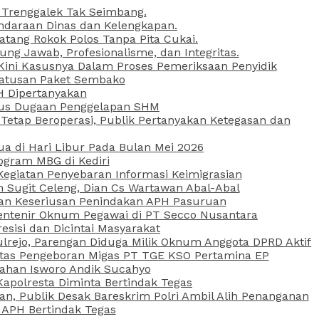
 Trenggalek Tak Seimbang.
daraan Dinas dan Kelengkapan.
atang Rokok Polos Tanpa Pita Cukai.
g Jawab, Profesionalisme, dan Integritas.
, Kini Kasusnya Dalam Proses Pemeriksaan Penyidik
Ratusan Paket Sembako
PH Dipertanyakan
Kasus Dugaan Penggelapan SHM
etap Beroperasi, Publik Pertanyakan Ketegasan dan
ua di Hari Libur Pada Bulan Mei 2026
ogram MBG di Kediri
Kegiatan Penyebaran Informasi Keimigrasian
n Sugit Celeng, Dian Cs Wartawan Abal-Abal
akan Keseriusan Penindakan APH Pasuruan
 Rentenir Oknum Pegawai di PT Secco Nusantara
esisi dan Dicintai Masyarakat
lrejo, Parengan Diduga Milik Oknum Anggota DPRD Aktif
vitas Pengeboran Migas PT TGE KSO Pertamina EP
sahan Isworo Andik Sucahyo
apolresta Diminta Bertindak Tegas
n, Publik Desak Bareskrim Polri Ambil Alih Penanganan
 APH Bertindak Tegas