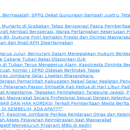
L Bermasalah, SPPG Dekat Gunungan Sampah Justru Tetap
unarto di Grabakan Tetap Beroperasi Pasca Pemberitaan
Grati Kembali Beroperasi, Warga Pertanyakan Keseriusan
e-80, Dukung Polri Semakin Presisi dan Dicintai Masyarak
gasan dan Nyali APH Dipertanyakan
itu Harus Jujur, Bernurani Dalam Menegakkan Hukum Berk
ce Cabang Tuban Bakal Dilaporkan OJK
 di Tuban Terus Menggerus Alam, Kapolresta Diminta Be
uat, Komisi I DPRD Didesak Bertindak Tegas
olres Jombang Gelar Liwetan Bhayangkara.
gi dengan Pemerintah Kabupaten Ngawi Gelar Kegiatan Pen
n Pelayanan Paspor Simpatik Kali Kedua di Hari Libur Pa
 Anggotanya, Tegaskan Peningkatan Tanggung Jawab, Prof
ran Masyarakat Secara Profesional Sesuai Dengan Ketent
JAWAB DAN HAK KOREKSI Terkait Pemberitaan Media Berit
DI SEMBELIH, ADA APA???”
, Kapolres Jombang Periksa Kendaraan Dinas dan Kelen
ah Akses Pelayanan Keimigrasian bagi Masyarakat
igatif Menyeluruh Program MBG di Kediri