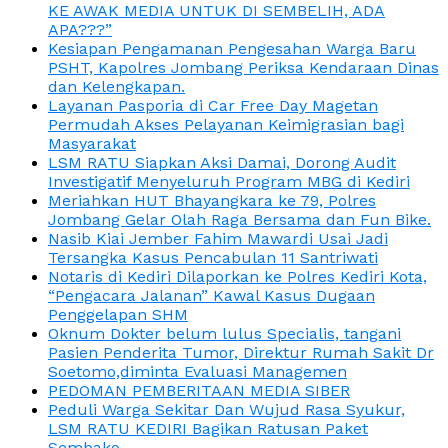
KE AWAK MEDIA UNTUK DI SEMBELIH, ADA
APA???”
Kesiapan Pengamanan Pengesahan Warga Baru
PSHT, Kapolres Jombang Periksa Kendaraan Dinas
dan Kelengkapan.
Layanan Pasporia di Car Free Day Magetan
Permudah Akses Pelayanan Keimigrasian bagi
Masyarakat
LSM RATU Siapkan Aksi Damai, Dorong Audit
Investigatif Menyeluruh Program MBG di Kediri
Meriahkan HUT Bhayangkara ke 79, Polres
Jombang Gelar Olah Raga Bersama dan Fun Bike.
Nasib Kiai Jember Fahim Mawardi Usai Jadi
Tersangka Kasus Pencabulan 11 Santriwati
Notaris di Kediri Dilaporkan ke Polres Kediri Kota,
“Pengacara Jalanan” Kawal Kasus Dugaan
Penggelapan SHM
Oknum Dokter belum lulus Specialis, tangani
Pasien Penderita Tumor, Direktur Rumah Sakit Dr
Soetomo,diminta Evaluasi Managemen
PEDOMAN PEMBERITAAN MEDIA SIBER
Peduli Warga Sekitar Dan Wujud Rasa Syukur,
LSM RATU KEDIRI Bagikan Ratusan Paket
Sembako