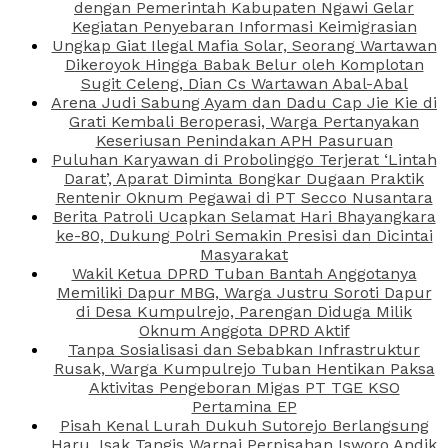
dengan Pemerintah Kabupaten Ngawi Gelar
Kegiatan Penyebaran Informasi Keimigrasian
Ungkap Giat Ilegal Mafia Solar, Seorang Wartawan
Dikeroyok Hingga Babak Belur oleh Komplotan
Sugit Celeng, Dian Cs Wartawan Abal-Abal
Arena Judi Sabung Ayam dan Dadu Cap Jie Kie di
Grati Kembali Beroperasi, Warga Pertanyakan
Keseriusan Penindakan APH Pasuruan
Puluhan Karyawan di Probolinggo Terjerat ‘Lintah
Darat’, Aparat Diminta Bongkar Dugaan Praktik
Rentenir Oknum Pegawai di PT Secco Nusantara
Berita Patroli Ucapkan Selamat Hari Bhayangkara
ke-80, Dukung Polri Semakin Presisi dan Dicintai
Masyarakat
Wakil Ketua DPRD Tuban Bantah Anggotanya
Memiliki Dapur MBG, Warga Justru Soroti Dapur
di Desa Kumpulrejo, Parengan Diduga Milik
Oknum Anggota DPRD Aktif
Tanpa Sosialisasi dan Sebabkan Infrastruktur
Rusak, Warga Kumpulrejo Tuban Hentikan Paksa
Aktivitas Pengeboran Migas PT TGE KSO
Pertamina EP
Pisah Kenal Lurah Dukuh Sutorejo Berlangsung
Haru, Isak Tangis Warnai Perpisahan Isworo Andik