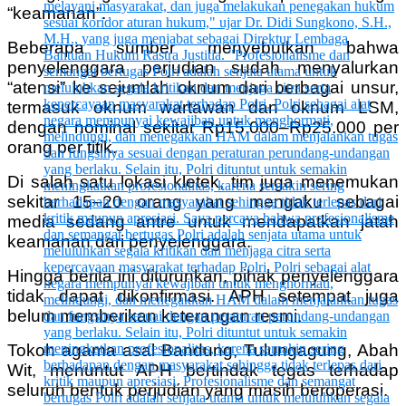
“keamanan”.
Beberapa sumber menyebutkan bahwa
penyelenggara perjudian sudah menyalurkan
“atensi” ke sejumlah oknum dari berbagai unsur,
termasuk oknum wartawan dan oknum LSM,
dengan nominal sekitar Rp15.000–Rp25.000 per
orang per titik.
Di salah satu lokasi kletek, tim juga menemukan
sekitar 15–20 orang yang mengaku sebagai
media sedang antre untuk mendapatkan jatah
keamanan dari penyelenggara.
Hingga berita ini diturunkan, pihak penyelenggara
tidak dapat dikonfirmasi. APH setempat juga
belum memberikan keterangan resmi.
Tokoh agama asal Bandung, Tulungagung, Abah
Wit, menuntut APH bertindak tegas terhadap
seluruh bentuk perjudian yang masih beroperasi.