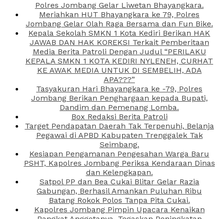
Polres Jombang Gelar Liwetan Bhayangkara.
Meriahkan HUT Bhayangkara ke 79, Polres
Jombang Gelar Olah Raga Bersama dan Fun Bike.
Kepala Sekolah SMKN 1 Kota Kediri Berikan HAK
JAWAB DAN HAK KOREKSI Terkait Pemberitaan
Media Berita Patroli Dengan Judul “PERILAKU
KEPALA SMKN 1 KOTA KEDIRI NYLENEH, CURHAT
KE AWAK MEDIA UNTUK DI SEMBELIH, ADA
APA???”
Tasyakuran Hari Bhayangkara ke -79, Polres
Jombang Berikan Penghargaan kepada Bupati,
Dandim dan Pemenang Lomba.
Box Redaksi Berita Patroli
Target Pendapatan Daerah Tak Terpenuhi, Belanja
Pegawai di APBD Kabupaten Trenggalek Tak
Seimbang.
Kesiapan Pengamanan Pengesahan Warga Baru
PSHT, Kapolres Jombang Periksa Kendaraan Dinas
dan Kelengkapan.
Satpol PP dan Bea Cukai Blitar Gelar Razia
Gabungan, Berhasil Amankan Puluhan Ribu
Batang Rokok Polos Tanpa Pita Cukai.
Kapolres Jombang Pimpin Upacara Kenaikan
Pangkat Anggotanya, Tegaskan Peningkatan