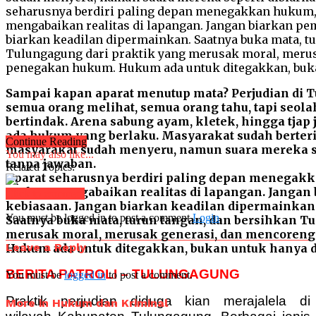
Sampai kapan aparat menutup mata? Perjudian di T
semua orang melihat, semua orang tahu, tapi seola
bertindak. Arena sabung ayam, kletek, hingga tjap 
ada hukum yang berlaku. Masyarakat sudah berter
Continue Reading
masyarakat sudah menyeru, namun suara mereka 
You may also like...
tanpa jawaban.
Related Topics:
Aparat seharusnya berdiri paling depan menegakka
seakan mengabaikan realitas di lapangan. Jangan
Click to comment
kebiasaan. Jangan biarkan keadilan dipermainkan
You must be logged in to post a comment
Login
Saatnya buka mata, turun tangan, dan bersihkan T
merusak moral, merusak generasi, dan mencoren
Leave a Reply
Hukum ada untuk ditegakkan, bukan untuk hanya d
BERITA PATROLI – TULUNGAGUNG
You must be
logged in
to post a comment.
Praktik perjudian diduga kian merajalela di
More in Hukum dan Kriminal