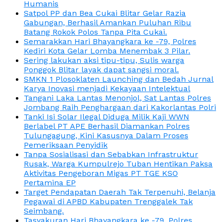
Humanis
Satpol PP dan Bea Cukai Blitar Gelar Razia
Gabungan, Berhasil Amankan Puluhan Ribu
Batang Rokok Polos Tanpa Pita Cukai.
Semarakkan Hari Bhayangkara ke -79, Polres
Kediri Kota Gelar Lomba Menembak 3 Pilar.
Sering lakukan aksi tipu-tipu, Sulis warga
Ponggok Blitar layak dapat sangsi moral.
SMKN 1 Plosoklaten Launching dan Bedah Jurnal
Karya Inovasi menjadi Kekayaan Intelektual
Tangani Laka Lantas Menonjol, Sat Lantas Polres
Jombang Raih Penghargaan dari Kakorlantas Polri
Tanki Isi Solar Ilegal Diduga Milik Kaji WWN
Berlabel PT APE Berhasil Diamankan Polres
Tulungagung, Kini Kasusnya Dalam Proses
Pemeriksaan Penyidik
Tanpa Sosialisasi dan Sebabkan Infrastruktur
Rusak, Warga Kumpulrejo Tuban Hentikan Paksa
Aktivitas Pengeboran Migas PT TGE KSO
Pertamina EP
Target Pendapatan Daerah Tak Terpenuhi, Belanja
Pegawai di APBD Kabupaten Trenggalek Tak
Seimbang.
Tasyakuran Hari Bhayangkara ke -79, Polres