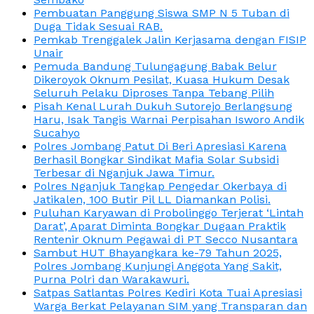
Pembuatan Panggung Siswa SMP N 5 Tuban di
Duga Tidak Sesuai RAB.
Pemkab Trenggalek Jalin Kerjasama dengan FISIP
Unair
Pemuda Bandung Tulungagung Babak Belur
Dikeroyok Oknum Pesilat, Kuasa Hukum Desak
Seluruh Pelaku Diproses Tanpa Tebang Pilih
Pisah Kenal Lurah Dukuh Sutorejo Berlangsung
Haru, Isak Tangis Warnai Perpisahan Isworo Andik
Sucahyo
Polres Jombang Patut Di Beri Apresiasi Karena
Berhasil Bongkar Sindikat Mafia Solar Subsidi
Terbesar di Nganjuk Jawa Timur.
Polres Nganjuk Tangkap Pengedar Okerbaya di
Jatikalen, 100 Butir Pil LL Diamankan Polisi.
Puluhan Karyawan di Probolinggo Terjerat ‘Lintah
Darat’, Aparat Diminta Bongkar Dugaan Praktik
Rentenir Oknum Pegawai di PT Secco Nusantara
Sambut HUT Bhayangkara ke-79 Tahun 2025,
Polres Jombang Kunjungi Anggota Yang Sakit,
Purna Polri dan Warakawuri.
Satpas Satlantas Polres Kediri Kota Tuai Apresiasi
Warga Berkat Pelayanan SIM yang Transparan dan