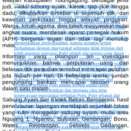
wilayah Kabupaten Tulungagung. Berbagai jenis
judi, mulai sabung ayam, kletek, tjap jikie hingga
dadu, dikabarkan tersebar di sejumlah titik, dari
kawasan perkotaan hingga wilayah pinggiran.
Warga, tokoh agama, dan tokoh masyarakat mulai
angkat suara, mendesak aparat penegak hukum
(APH) bergerak tegas dan tidak lagi menutup
mata.
Informasi yang dihimpun tim investigasi
menunjukkan bahwa perputaran uang dari
belasan titik perjudian tersebut mencapai puluhan
juta rupiah per hari. Di beberapa arena, jumlah
pengunjung bahkan mencapai ratusan orang
dalam satu malam.
Sabung Ayam dan Kletek Bebas Beroperasi, hasil
penelusuran lapangan mendapati sejumlah lokasi
yang rutin menggelar sabung ayam, mulai area
Ngujang 1, Ngantru, Bulusari, Gendingan, Bono,
Wates, Rejotangan, Selorejo, Gedangan,