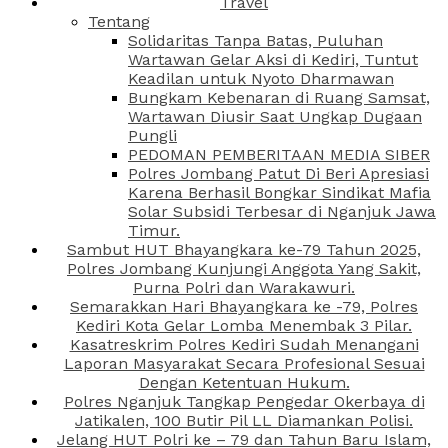
Travel
Tentang
Solidaritas Tanpa Batas, Puluhan
Wartawan Gelar Aksi di Kediri, Tuntut
Keadilan untuk Nyoto Dharmawan
Bungkam Kebenaran di Ruang Samsat,
Wartawan Diusir Saat Ungkap Dugaan
Pungli
PEDOMAN PEMBERITAAN MEDIA SIBER
Polres Jombang Patut Di Beri Apresiasi
Karena Berhasil Bongkar Sindikat Mafia
Solar Subsidi Terbesar di Nganjuk Jawa
Timur.
Sambut HUT Bhayangkara ke-79 Tahun 2025,
Polres Jombang Kunjungi Anggota Yang Sakit,
Purna Polri dan Warakawuri.
Semarakkan Hari Bhayangkara ke -79, Polres
Kediri Kota Gelar Lomba Menembak 3 Pilar.
Kasatreskrim Polres Kediri Sudah Menangani
Laporan Masyarakat Secara Profesional Sesuai
Dengan Ketentuan Hukum.
Polres Nganjuk Tangkap Pengedar Okerbaya di
Jatikalen, 100 Butir Pil LL Diamankan Polisi.
Jelang HUT Polri ke – 79 dan Tahun Baru Islam,