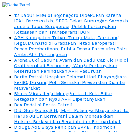
12 Dapur MBG di Bojonegoro Dibekukan karena
IPAL Bermasalah, SPPG Dekat Gunungan Sampah
Justru Tetap Beroperasi, Publik Pertanyakan
Ketegasan dan Transparansi BGN
APH Kabupaten Tuban Tutup Mata, Tambang
Ilegal Munarto di Grabakan Tetap Beroperasi
Pasca Pemberitaan, Publik Desak Bareskrim Polri
Ambil Alih Penanganan
Arena Judi Sabung Ayam dan Dadu Cap Jie Kie di
Grati Kembali Beroperasi, Warga Pertanyakan
Keseriusan Penindakan APH Pasuruan
Berita Patroli Ucapkan Selamat Hari Bhayangkara
ke-80, Dukung Polri Semakin Presisi dan Dicintai
Masyarakat
Bisnis Miras Ilegal Menggurita di Kota Blitar,
Ketegasan dan Nyali APH Dipertanyakan
Box Redaksi Berita Patroli
Didi Sungkono, S.H., M.H : Polisinya Masyarakat itu
Harus Jujur, Bernurani Dalam Menegakkan
Hukum Berkeadilan Beradab dan Bermartabat
Diduga Ada Biaya Penitipan BPKB, Indomobil