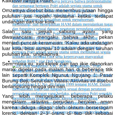
Kalidawir hingga Pakel.
Omzetnya disebut bisa menembus jutaan hingga
puluhan juta rupiah, terutama ketika terdapat
undangan dari luar kota.
Salah satu pejudi sabung ayam yang
diwawancarai mengaku bahwa akhir pekan
menjadi puncak keramaian. “Kalau ada undangan
luar kota, bisa sampai 10 aduan dengan taruhan
puluhan juta,” ungkapnya.
Sementara itu, judi kletek dan tjap jikie dilaporkan
marak digelar pada malam hari di beberapa titik
lain seperti Komplek Ngunut, Ngujang 1, Pasar
Burung Beji, Serut dan Wates. Aktivitas ini disebut
berlangsung hingga dini hari.
Yang lebih mengejutkan, beberapa pelaku
mengklaim aktivitas perjudian berjalan aman
karena diduga dijaga oleh oknum berseragam
loreng, dengan 2–3 orang di tiap titik sebagai