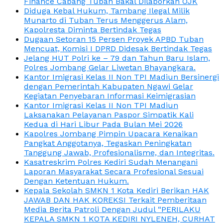
Finance Cabang Tuban Bakal Dilaporkan OJK
Diduga Kebal Hukum, Tambang Ilegal Milik
Munarto di Tuban Terus Menggerus Alam,
Kapolresta Diminta Bertindak Tegas
Dugaan Setoran 15 Persen Proyek APBD Tuban
Mencuat, Komisi I DPRD Didesak Bertindak Tegas
Jelang HUT Polri ke – 79 dan Tahun Baru Islam,
Polres Jombang Gelar Liwetan Bhayangkara.
Kantor Imigrasi Kelas II Non TPI Madiun Bersinergi
dengan Pemerintah Kabupaten Ngawi Gelar
Kegiatan Penyebaran Informasi Keimigrasian
Kantor Imigrasi Kelas II Non TPI Madiun
Laksanakan Pelayanan Paspor Simpatik Kali
Kedua di Hari Libur Pada Bulan Mei 2026
Kapolres Jombang Pimpin Upacara Kenaikan
Pangkat Anggotanya, Tegaskan Peningkatan
Tanggung Jawab, Profesionalisme, dan Integritas.
Kasatreskrim Polres Kediri Sudah Menangani
Laporan Masyarakat Secara Profesional Sesuai
Dengan Ketentuan Hukum.
Kepala Sekolah SMKN 1 Kota Kediri Berikan HAK
JAWAB DAN HAK KOREKSI Terkait Pemberitaan
Media Berita Patroli Dengan Judul “PERILAKU
KEPALA SMKN 1 KOTA KEDIRI NYLENEH, CURHAT