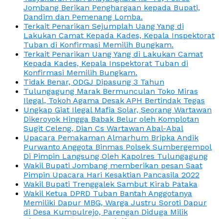
Jombang Berikan Penghargaan kepada Bupati,
Dandim dan Pemenang Lomba.
Terkait Penarikan Sejumplah Uang Yang di
Lakukan Camat Kepada Kades, Kepala Inspektorat
Tuban di Konfirmasi Memilih Bungkam.
Terkait Penarikan Uang Yang di Lakukan Camat
Kepada Kades, Kepala Inspektorat Tuban di
Konfirmasi Memilih Bungkam.
Tidak Benar, ODGJ Dipasung 3 Tahun
Tulungagung Marak Bermunculan Toko Miras
Ilegal, Tokoh Agama Desak APH Bertindak Tegas
Ungkap Giat Ilegal Mafia Solar, Seorang Wartawan
Dikeroyok Hingga Babak Belur oleh Komplotan
Sugit Celeng, Dian Cs Wartawan Abal-Abal
Upacara Pemakaman Almarhum Bripka Andik
Purwanto Anggota Binmas Polsek Sumbergempol
Di Pimpin Langsung Oleh Kapolres Tulungagung
Wakil Bupati Jombang memberikan pesan Saat
Pimpin Upacara Hari Kesaktian Pancasila 2022
Wakil Bupati Trenggalek Sambut Kirab Pataka
Wakil Ketua DPRD Tuban Bantah Anggotanya
Memiliki Dapur MBG, Warga Justru Soroti Dapur
di Desa Kumpulrejo, Parengan Diduga Milik