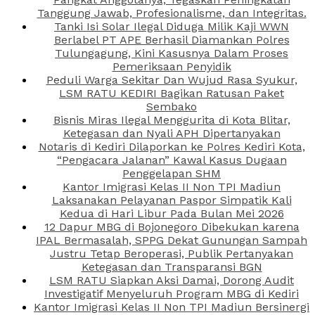
Tanggung Jawab, Profesionalisme, dan Integritas.
Tanki Isi Solar Ilegal Diduga Milik Kaji WWN
Berlabel PT APE Berhasil Diamankan Polres
Tulungagung, Kini Kasusnya Dalam Proses
Pemeriksaan Penyidik
Peduli Warga Sekitar Dan Wujud Rasa Syukur,
LSM RATU KEDIRI Bagikan Ratusan Paket
Sembako
Bisnis Miras Ilegal Menggurita di Kota Blitar,
Ketegasan dan Nyali APH Dipertanyakan
Notaris di Kediri Dilaporkan ke Polres Kediri Kota,
“Pengacara Jalanan” Kawal Kasus Dugaan
Penggelapan SHM
Kantor Imigrasi Kelas II Non TPI Madiun
Laksanakan Pelayanan Paspor Simpatik Kali
Kedua di Hari Libur Pada Bulan Mei 2026
12 Dapur MBG di Bojonegoro Dibekukan karena
IPAL Bermasalah, SPPG Dekat Gunungan Sampah
Justru Tetap Beroperasi, Publik Pertanyakan
Ketegasan dan Transparansi BGN
LSM RATU Siapkan Aksi Damai, Dorong Audit
Investigatif Menyeluruh Program MBG di Kediri
Kantor Imigrasi Kelas II Non TPI Madiun Bersinergi