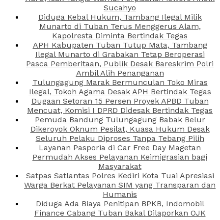
Sucahyo
Diduga Kebal Hukum, Tambang Ilegal Milik
Munarto di Tuban Terus Menggerus Alam,
Kapolresta Diminta Bertindak Tegas
APH Kabupaten Tuban Tutup Mata, Tambang
Ilegal Munarto di Grabakan Tetap Beroperasi
Pasca Pemberitaan, Publik Desak Bareskrim Polri
Ambil Alih Penanganan
Tulungagung Marak Bermunculan Toko Miras
Ilegal, Tokoh Agama Desak APH Bertindak Tegas
Dugaan Setoran 15 Persen Proyek APBD Tuban
Mencuat, Komisi I DPRD Didesak Bertindak Tegas
Pemuda Bandung Tulungagung Babak Belur
Dikeroyok Oknum Pesilat, Kuasa Hukum Desak
Seluruh Pelaku Diproses Tanpa Tebang Pilih
Layanan Pasporia di Car Free Day Magetan
Permudah Akses Pelayanan Keimigrasian bagi
Masyarakat
Satpas Satlantas Polres Kediri Kota Tuai Apresiasi
Warga Berkat Pelayanan SIM yang Transparan dan
Humanis
Diduga Ada Biaya Penitipan BPKB, Indomobil
Finance Cabang Tuban Bakal Dilaporkan OJK