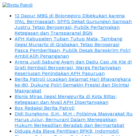
12 Dapur MBG di Bojonegoro Dibekukan karena
IPAL Bermasalah, SPPG Dekat Gunungan Sampah
Justru Tetap Beroperasi, Publik Pertanyakan
Ketegasan dan Transparansi BGN
APH Kabupaten Tuban Tutup Mata, Tambang
Ilegal Munarto di Grabakan Tetap Beroperasi
Pasca Pemberitaan, Publik Desak Bareskrim Polri
Ambil Alih Penanganan
Arena Judi Sabung Ayam dan Dadu Cap Jie Kie di
Grati Kembali Beroperasi, Warga Pertanyakan
Keseriusan Penindakan APH Pasuruan
Berita Patroli Ucapkan Selamat Hari Bhayangkara
ke-80, Dukung Polri Semakin Presisi dan Dicintai
Masyarakat
Bisnis Miras Ilegal Menggurita di Kota Blitar,
Ketegasan dan Nyali APH Dipertanyakan
Box Redaksi Berita Patroli
Didi Sungkono, S.H., M.H : Polisinya Masyarakat itu
Harus Jujur, Bernurani Dalam Menegakkan
Hukum Berkeadilan Beradab dan Bermartabat
Diduga Ada Biaya Penitipan BPKB, Indomobil