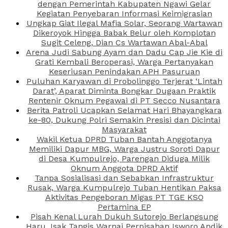
dengan Pemerintah Kabupaten Ngawi Gelar
Kegiatan Penyebaran Informasi Keimigrasian
Ungkap Giat Ilegal Mafia Solar, Seorang Wartawan
Dikeroyok Hingga Babak Belur oleh Komplotan
Sugit Celeng, Dian Cs Wartawan Abal-Abal
Arena Judi Sabung Ayam dan Dadu Cap Jie Kie di
Grati Kembali Beroperasi, Warga Pertanyakan
Keseriusan Penindakan APH Pasuruan
Puluhan Karyawan di Probolinggo Terjerat ‘Lintah
Darat’, Aparat Diminta Bongkar Dugaan Praktik
Rentenir Oknum Pegawai di PT Secco Nusantara
Berita Patroli Ucapkan Selamat Hari Bhayangkara
ke-80, Dukung Polri Semakin Presisi dan Dicintai
Masyarakat
Wakil Ketua DPRD Tuban Bantah Anggotanya
Memiliki Dapur MBG, Warga Justru Soroti Dapur
di Desa Kumpulrejo, Parengan Diduga Milik
Oknum Anggota DPRD Aktif
Tanpa Sosialisasi dan Sebabkan Infrastruktur
Rusak, Warga Kumpulrejo Tuban Hentikan Paksa
Aktivitas Pengeboran Migas PT TGE KSO
Pertamina EP
Pisah Kenal Lurah Dukuh Sutorejo Berlangsung
Haru, Isak Tangis Warnai Perpisahan Isworo Andik