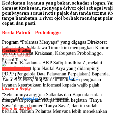
Kedekatan layanan yang bukan sekadar slogan. Ya
Samsat Kraksaan, menyapa driver ojol sebagai waj
pembayaran sesuai notis pajak dan tanda terima PN
tanpa hambatan. Driver ojol berhak mendapat pela
cepat, dan pasti.
Berita Patroli – Probolinggo
Program “Polantas Menyapa” yang digagas Direktorat
Lalu Lintas Polda Jawa Timur kini menjangkau Kantor
Continue Reading
Bersama Samsat Kraksaan, Kabupaten Probolinggo.
You may also like...
Related Topics:
Menurut Kasatlantas AKP Safiq Jundhira Z, melalui
Kanit Regident Iptu Naufal Arya yang didampingi
Click to comment
PDPP (Pengelola Data Pelayanan Perpajakan) Bapenda,
You must be logged in to post a comment
Login
Yanu Prastiwan, program ini merupakan penguatan
layanan keterbukaan informasi kepada wajib pajak.
Leave a Reply
“Sebelumnya anggota Satlantas dan Bapenda sudah
You must be
logged in
to post a comment.
mengawali program serupa melalui kegiatan ‘Tanya
Saya’ dengan banner ‘Tanya Saya’, dan itu sudah
More in JATIM
berjalan. Namun Polantas Menyapa lebih menekankan