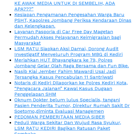
KE AWAK MEDIA UNTUK DI SEMBELIH, ADA
APA???”
Kesiapan Pengamanan Pengesahan Warga Baru
PSHT, Kapolres Jombang Periksa Kendaraan Dinas
dan Kelengkapan.
Layanan Pasporia di Car Free Day Magetan
Permudah Akses Pelayanan Keimigrasian bagi
Masyarakat
LSM RATU Siapkan Aksi Damai, Dorong Audit
Investigatif Menyeluruh Program MBG di Kediri
Meriahkan HUT Bhayangkara ke 79, Polres
Jombang Gelar Olah Raga Bersama dan Fun Bike.
Nasib Kiai Jember Fahim Mawardi Usai Jadi
Tersangka Kasus Pencabulan 11 Santriwati
Notaris di Kediri Dilaporkan ke Polres Kediri Kota,
“Pengacara Jalanan” Kawal Kasus Dugaan
Penggelapan SHM
Oknum Dokter belum lulus Specialis, tangani
Pasien Penderita Tumor, Direktur Rumah Sakit Dr
Soetomo,diminta Evaluasi Managemen
PEDOMAN PEMBERITAAN MEDIA SIBER
Peduli Warga Sekitar Dan Wujud Rasa Syukur,
LSM RATU KEDIRI Bagikan Ratusan Paket
Sembako