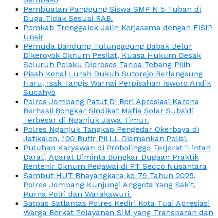
Pembuatan Panggung Siswa SMP N 5 Tuban di
Duga Tidak Sesuai RAB.
Pemkab Trenggalek Jalin Kerjasama dengan FISIP
Unair
Pemuda Bandung Tulungagung Babak Belur
Dikeroyok Oknum Pesilat, Kuasa Hukum Desak
Seluruh Pelaku Diproses Tanpa Tebang Pilih
Pisah Kenal Lurah Dukuh Sutorejo Berlangsung
Haru, Isak Tangis Warnai Perpisahan Isworo Andik
Sucahyo
Polres Jombang Patut Di Beri Apresiasi Karena
Berhasil Bongkar Sindikat Mafia Solar Subsidi
Terbesar di Nganjuk Jawa Timur.
Polres Nganjuk Tangkap Pengedar Okerbaya di
Jatikalen, 100 Butir Pil LL Diamankan Polisi.
Puluhan Karyawan di Probolinggo Terjerat ‘Lintah
Darat’, Aparat Diminta Bongkar Dugaan Praktik
Rentenir Oknum Pegawai di PT Secco Nusantara
Sambut HUT Bhayangkara ke-79 Tahun 2025,
Polres Jombang Kunjungi Anggota Yang Sakit,
Purna Polri dan Warakawuri.
Satpas Satlantas Polres Kediri Kota Tuai Apresiasi
Warga Berkat Pelayanan SIM yang Transparan dan