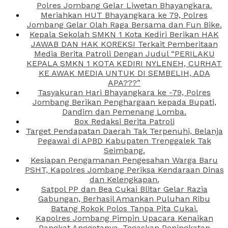
Polres Jombang Gelar Liwetan Bhayangkara.
Meriahkan HUT Bhayangkara ke 79, Polres
Jombang Gelar Olah Raga Bersama dan Fun Bike.
Kepala Sekolah SMKN 1 Kota Kediri Berikan HAK
JAWAB DAN HAK KOREKSI Terkait Pemberitaan
Media Berita Patroli Dengan Judul “PERILAKU
KEPALA SMKN 1 KOTA KEDIRI NYLENEH, CURHAT
KE AWAK MEDIA UNTUK DI SEMBELIH, ADA
APA???”
Tasyakuran Hari Bhayangkara ke -79, Polres
Jombang Berikan Penghargaan kepada Bupati,
Dandim dan Pemenang Lomba.
Box Redaksi Berita Patroli
Target Pendapatan Daerah Tak Terpenuhi, Belanja
Pegawai di APBD Kabupaten Trenggalek Tak
Seimbang.
Kesiapan Pengamanan Pengesahan Warga Baru
PSHT, Kapolres Jombang Periksa Kendaraan Dinas
dan Kelengkapan.
Satpol PP dan Bea Cukai Blitar Gelar Razia
Gabungan, Berhasil Amankan Puluhan Ribu
Batang Rokok Polos Tanpa Pita Cukai.
Kapolres Jombang Pimpin Upacara Kenaikan
Pangkat Anggotanya, Tegaskan Peningkatan