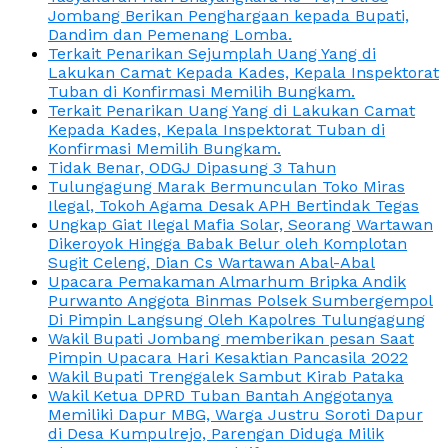
Jombang Berikan Penghargaan kepada Bupati,
Dandim dan Pemenang Lomba.
Terkait Penarikan Sejumplah Uang Yang di
Lakukan Camat Kepada Kades, Kepala Inspektorat
Tuban di Konfirmasi Memilih Bungkam.
Terkait Penarikan Uang Yang di Lakukan Camat
Kepada Kades, Kepala Inspektorat Tuban di
Konfirmasi Memilih Bungkam.
Tidak Benar, ODGJ Dipasung 3 Tahun
Tulungagung Marak Bermunculan Toko Miras
Ilegal, Tokoh Agama Desak APH Bertindak Tegas
Ungkap Giat Ilegal Mafia Solar, Seorang Wartawan
Dikeroyok Hingga Babak Belur oleh Komplotan
Sugit Celeng, Dian Cs Wartawan Abal-Abal
Upacara Pemakaman Almarhum Bripka Andik
Purwanto Anggota Binmas Polsek Sumbergempol
Di Pimpin Langsung Oleh Kapolres Tulungagung
Wakil Bupati Jombang memberikan pesan Saat
Pimpin Upacara Hari Kesaktian Pancasila 2022
Wakil Bupati Trenggalek Sambut Kirab Pataka
Wakil Ketua DPRD Tuban Bantah Anggotanya
Memiliki Dapur MBG, Warga Justru Soroti Dapur
di Desa Kumpulrejo, Parengan Diduga Milik