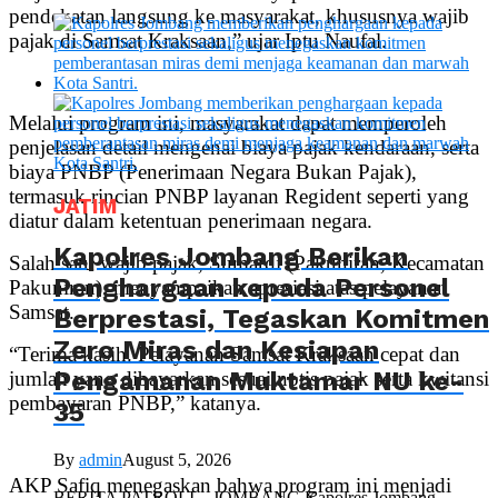
pendekatan langsung ke masyarakat, khususnya wajib
pajak di Samsat Kraksaan,” ujar Iptu Naufal.
Melalui program ini, masyarakat dapat memperoleh
penjelasan detail mengenai biaya pajak kendaraan, serta
biaya PNBP (Penerimaan Negara Bukan Pajak),
termasuk rincian PNBP layanan Regident seperti yang
JATIM
diatur dalam ketentuan penerimaan negara.
Kapolres Jombang Berikan
Salah satu wajib pajak, Sumardi (Pakuniran, Kecamatan
Penghargaan kepada Personel
Pakuniran), menyampaikan apresiasi atas pelayanan
Samsat.
Berprestasi, Tegaskan Komitmen
Zero Miras dan Kesiapan
“Terima kasih. Pelayanan Samsat Kraksaan cepat dan
Pengamanan Muktamar NU ke-
jumlah yang dibayarkan sesuai notis pajak serta kwitansi
pembayaran PNBP,” katanya.
35
By
admin
August 5, 2026
AKP Safiq menegaskan bahwa program ini menjadi
BERITA PATROLI – JOMBANG Kapolres Jombang,