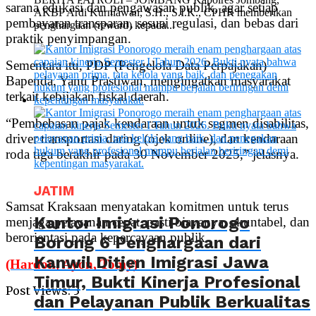
sarana edukasi dan pengawasan publik, agar setiap
AKBP Ardi Kurniawan, S.H., S.I.K., CPHR memberikan
pembayaran transparan, sesuai regulasi, dan bebas dari
penghargaan (reward) kepada...
praktik penyimpangan.
Sementara itu, PDP (Pengelola Data Perpajakan)
Bapenda, Yanu Prastiwan, mengingatkan masyarakat
terkait kebijakan fiskal daerah.
“Pembebasan pajak kendaraan untuk segmen disabilitas,
driver transportasi daring (ojek online), dan kendaraan
roda tiga berakhir pada 30 November 2025,” jelasnya.
JATIM
Samsat Kraksaan menyatakan komitmen untuk terus
Kantor Imigrasi Ponorogo
menjaga pelayanan cepat, pasti biayanya, akuntabel, dan
berorientasi pada kepercayaan publik.
Borong 6 Penghargaan dari
Kanwil Ditjen Imigrasi Jawa
(Hardon, Ayon, Tomy)
Timur, Bukti Kinerja Profesional
Post Views:
3
dan Pelayanan Publik Berkualitas