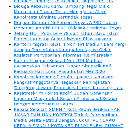
Finance Cabang Tuban Bakal Dilaporkan OJK
Diduga Kebal Hukum, Tambang Ilegal Milik
Munarto di Tuban Terus Menggerus Alam,
Kapolresta Diminta Bertindak Tegas
Dugaan Setoran 15 Persen Proyek APBD Tuban
Mencuat, Komisi I DPRD Didesak Bertindak Tegas
Jelang HUT Polri ke – 79 dan Tahun Baru Islam,
Polres Jombang Gelar Liwetan Bhayangkara.
Kantor Imigrasi Kelas II Non TPI Madiun Bersinergi
dengan Pemerintah Kabupaten Ngawi Gelar
Kegiatan Penyebaran Informasi Keimigrasian
Kantor Imigrasi Kelas II Non TPI Madiun
Laksanakan Pelayanan Paspor Simpatik Kali
Kedua di Hari Libur Pada Bulan Mei 2026
Kapolres Jombang Pimpin Upacara Kenaikan
Pangkat Anggotanya, Tegaskan Peningkatan
Tanggung Jawab, Profesionalisme, dan Integritas.
Kasatreskrim Polres Kediri Sudah Menangani
Laporan Masyarakat Secara Profesional Sesuai
Dengan Ketentuan Hukum.
Kepala Sekolah SMKN 1 Kota Kediri Berikan HAK
JAWAB DAN HAK KOREKSI Terkait Pemberitaan
Media Berita Patroli Dengan Judul “PERILAKU
KEPALA SMKN 1 KOTA KEDIRI NYLENEH, CURHAT