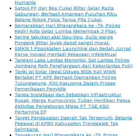
Humanis
Satpol PP dan Bea Cukai Blitar Gelar Razia
Gabungan, Berhasil Amankan Puluhan Ribu
Batang Rokok Polos Tanpa Pita Cukai.
Semarakkan Hari Bhayangkara ke -79, Polres
Kediri Kota Gelar Lomba Menembak 3 Pilar.
Sering lakukan aksi tipu-tipu, Sulis warga
Ponggok Blitar layak dapat sangsi moral.
SMKN 1 Plosoklaten Launching dan Bedah Jurnal
Karya Inovasi menjadi Kekayaan Intelektual
Tangani Laka Lantas Menonjol, Sat Lantas Polres
Jombang Raih Penghargaan dari Kakorlantas Polri
Tanki Isi Solar Ilegal Diduga Milik Kaji WWN
Berlabel PT APE Berhasil Diamankan Polres
Tulungagung, Kini Kasusnya Dalam Proses
Pemeriksaan Penyidik
Tanpa Sosialisasi dan Sebabkan Infrastruktur
Rusak, Warga Kumpulrejo Tuban Hentikan Paksa
Aktivitas Pengeboran Migas PT TGE KSO
Pertamina EP
Target Pendapatan Daerah Tak Terpenuhi, Belanja
Pegawai di APBD Kabupaten Trenggalek Tak
Seimbang.
Tasyakuran Hari Bhayangkara ke -79, Polres