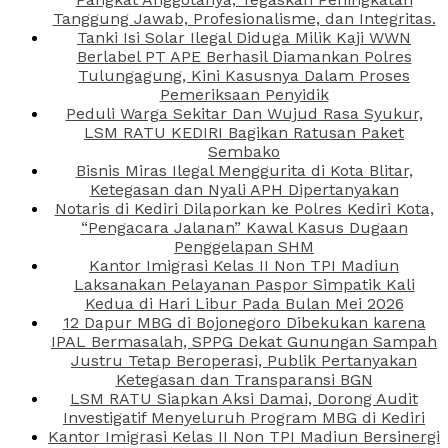
Tanggung Jawab, Profesionalisme, dan Integritas.
Tanki Isi Solar Ilegal Diduga Milik Kaji WWN
Berlabel PT APE Berhasil Diamankan Polres
Tulungagung, Kini Kasusnya Dalam Proses
Pemeriksaan Penyidik
Peduli Warga Sekitar Dan Wujud Rasa Syukur,
LSM RATU KEDIRI Bagikan Ratusan Paket
Sembako
Bisnis Miras Ilegal Menggurita di Kota Blitar,
Ketegasan dan Nyali APH Dipertanyakan
Notaris di Kediri Dilaporkan ke Polres Kediri Kota,
“Pengacara Jalanan” Kawal Kasus Dugaan
Penggelapan SHM
Kantor Imigrasi Kelas II Non TPI Madiun
Laksanakan Pelayanan Paspor Simpatik Kali
Kedua di Hari Libur Pada Bulan Mei 2026
12 Dapur MBG di Bojonegoro Dibekukan karena
IPAL Bermasalah, SPPG Dekat Gunungan Sampah
Justru Tetap Beroperasi, Publik Pertanyakan
Ketegasan dan Transparansi BGN
LSM RATU Siapkan Aksi Damai, Dorong Audit
Investigatif Menyeluruh Program MBG di Kediri
Kantor Imigrasi Kelas II Non TPI Madiun Bersinergi