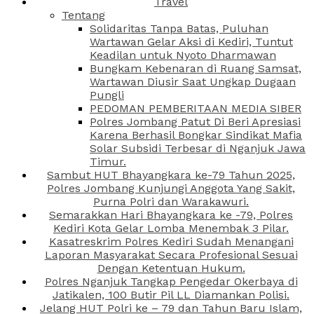
Travel
Tentang
Solidaritas Tanpa Batas, Puluhan
Wartawan Gelar Aksi di Kediri, Tuntut
Keadilan untuk Nyoto Dharmawan
Bungkam Kebenaran di Ruang Samsat,
Wartawan Diusir Saat Ungkap Dugaan
Pungli
PEDOMAN PEMBERITAAN MEDIA SIBER
Polres Jombang Patut Di Beri Apresiasi
Karena Berhasil Bongkar Sindikat Mafia
Solar Subsidi Terbesar di Nganjuk Jawa
Timur.
Sambut HUT Bhayangkara ke-79 Tahun 2025,
Polres Jombang Kunjungi Anggota Yang Sakit,
Purna Polri dan Warakawuri.
Semarakkan Hari Bhayangkara ke -79, Polres
Kediri Kota Gelar Lomba Menembak 3 Pilar.
Kasatreskrim Polres Kediri Sudah Menangani
Laporan Masyarakat Secara Profesional Sesuai
Dengan Ketentuan Hukum.
Polres Nganjuk Tangkap Pengedar Okerbaya di
Jatikalen, 100 Butir Pil LL Diamankan Polisi.
Jelang HUT Polri ke – 79 dan Tahun Baru Islam,