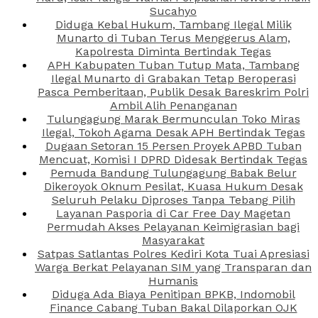
Sucahyo
Diduga Kebal Hukum, Tambang Ilegal Milik
Munarto di Tuban Terus Menggerus Alam,
Kapolresta Diminta Bertindak Tegas
APH Kabupaten Tuban Tutup Mata, Tambang
Ilegal Munarto di Grabakan Tetap Beroperasi
Pasca Pemberitaan, Publik Desak Bareskrim Polri
Ambil Alih Penanganan
Tulungagung Marak Bermunculan Toko Miras
Ilegal, Tokoh Agama Desak APH Bertindak Tegas
Dugaan Setoran 15 Persen Proyek APBD Tuban
Mencuat, Komisi I DPRD Didesak Bertindak Tegas
Pemuda Bandung Tulungagung Babak Belur
Dikeroyok Oknum Pesilat, Kuasa Hukum Desak
Seluruh Pelaku Diproses Tanpa Tebang Pilih
Layanan Pasporia di Car Free Day Magetan
Permudah Akses Pelayanan Keimigrasian bagi
Masyarakat
Satpas Satlantas Polres Kediri Kota Tuai Apresiasi
Warga Berkat Pelayanan SIM yang Transparan dan
Humanis
Diduga Ada Biaya Penitipan BPKB, Indomobil
Finance Cabang Tuban Bakal Dilaporkan OJK