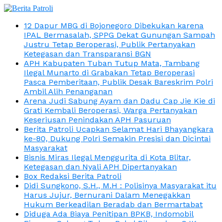
12 Dapur MBG di Bojonegoro Dibekukan karena
IPAL Bermasalah, SPPG Dekat Gunungan Sampah
Justru Tetap Beroperasi, Publik Pertanyakan
Ketegasan dan Transparansi BGN
APH Kabupaten Tuban Tutup Mata, Tambang
Ilegal Munarto di Grabakan Tetap Beroperasi
Pasca Pemberitaan, Publik Desak Bareskrim Polri
Ambil Alih Penanganan
Arena Judi Sabung Ayam dan Dadu Cap Jie Kie di
Grati Kembali Beroperasi, Warga Pertanyakan
Keseriusan Penindakan APH Pasuruan
Berita Patroli Ucapkan Selamat Hari Bhayangkara
ke-80, Dukung Polri Semakin Presisi dan Dicintai
Masyarakat
Bisnis Miras Ilegal Menggurita di Kota Blitar,
Ketegasan dan Nyali APH Dipertanyakan
Box Redaksi Berita Patroli
Didi Sungkono, S.H., M.H : Polisinya Masyarakat itu
Harus Jujur, Bernurani Dalam Menegakkan
Hukum Berkeadilan Beradab dan Bermartabat
Diduga Ada Biaya Penitipan BPKB, Indomobil