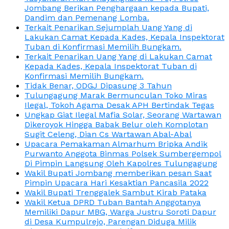
Jombang Berikan Penghargaan kepada Bupati,
Dandim dan Pemenang Lomba.
Terkait Penarikan Sejumplah Uang Yang di
Lakukan Camat Kepada Kades, Kepala Inspektorat
Tuban di Konfirmasi Memilih Bungkam.
Terkait Penarikan Uang Yang di Lakukan Camat
Kepada Kades, Kepala Inspektorat Tuban di
Konfirmasi Memilih Bungkam.
Tidak Benar, ODGJ Dipasung 3 Tahun
Tulungagung Marak Bermunculan Toko Miras
Ilegal, Tokoh Agama Desak APH Bertindak Tegas
Ungkap Giat Ilegal Mafia Solar, Seorang Wartawan
Dikeroyok Hingga Babak Belur oleh Komplotan
Sugit Celeng, Dian Cs Wartawan Abal-Abal
Upacara Pemakaman Almarhum Bripka Andik
Purwanto Anggota Binmas Polsek Sumbergempol
Di Pimpin Langsung Oleh Kapolres Tulungagung
Wakil Bupati Jombang memberikan pesan Saat
Pimpin Upacara Hari Kesaktian Pancasila 2022
Wakil Bupati Trenggalek Sambut Kirab Pataka
Wakil Ketua DPRD Tuban Bantah Anggotanya
Memiliki Dapur MBG, Warga Justru Soroti Dapur
di Desa Kumpulrejo, Parengan Diduga Milik