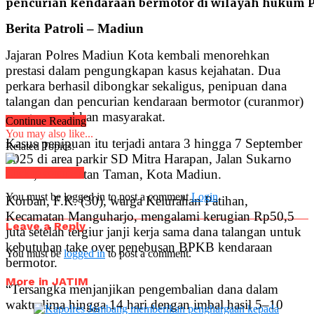
pencurian kendaraan bermotor di wilayah hukum P
Berita Patroli – Madiun
Jajaran Polres Madiun Kota kembali menorehkan
prestasi dalam pengungkapan kasus kejahatan. Dua
perkara berhasil dibongkar sekaligus, penipuan dana
talangan dan pencurian kendaraan bermotor (curanmor)
yang meresahkan masyarakat.
Continue Reading
You may also like...
Kasus penipuan itu terjadi antara 3 hingga 7 September
Related Topics:
2025 di area parkir SD Mitra Harapan, Jalan Sukarno
Hatta, Kecamatan Taman, Kota Madiun.
Click to comment
You must be logged in to post a comment
Login
Korban, F.K. (30), warga Kelurahan Patihan,
Kecamatan Manguharjo, mengalami kerugian Rp50,5
Leave a Reply
juta setelah tergiur janji kerja sama dana talangan untuk
kebutuhan take over penebusan BPKB kendaraan
You must be
logged in
to post a comment.
bermotor.
More in JATIM
“Tersangka menjanjikan pengembalian dana dalam
waktu lima hingga 14 hari dengan imbal hasil 5–10