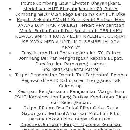
Polres Jombang Gelar Liwetan Bhayangkara.
Meriahkan HUT Bhayangkara ke 79, Polres
Jombang Gelar Olah Raga Bersama dan Fun Bike.
Kepala Sekolah SMKN 1 Kota Kediri Berikan HAK
JAWAB DAN HAK KOREKSI Terkait Pemberitaan
Media Berita Patroli Dengan Judul “PERILAKU
KEPALA SMKN 1 KOTA KEDIRI NYLENEH, CURHAT
KE AWAK MEDIA UNTUK DI SEMBELIH, ADA
APA???”
Tasyakuran Hari Bhayangkara ke -79, Polres
Jombang Berikan Penghargaan kepada Bupati,
Dandim dan Pemenang Lomba.
Box Redaksi Berita Patroli
Target Pendapatan Daerah Tak Terpenuhi, Belanja
Pegawai di APBD Kabupaten Trenggalek Tak
Seimbang.
Kesiapan Pengamanan Pengesahan Warga Baru
PSHT, Kapolres Jombang Periksa Kendaraan Dinas
dan Kelengkapan.
Satpol PP dan Bea Cukai Blitar Gelar Razia
Gabungan, Berhasil Amankan Puluhan Ribu
Batang Rokok Polos Tanpa Pita Cukai.
Kapolres Jombang Pimpin Upacara Kenaikan
Pangkat Anggotanya, Tegaskan Peningkatan