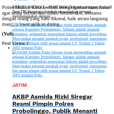
Polres Madiun Kota kembali mengingatkan masyarakat
BERITA PATROLI – PONOROGO Kantor Imigrasi Kelas II
Non TPI Ponorogo kembali mencatatkan prestasi
agar selalu berhati-hati dalam berinteraksi, terutama
membanggakan dengan...
dengan orang yang baru dikenal, baik secara langsung
maupun lewat aplikasi daring.
(Yuli)
Post Views:
7
JATIM
AKBP Asmida Rizki Siregar
Resmi Pimpin Polres
Probolinggo, Publik Menanti