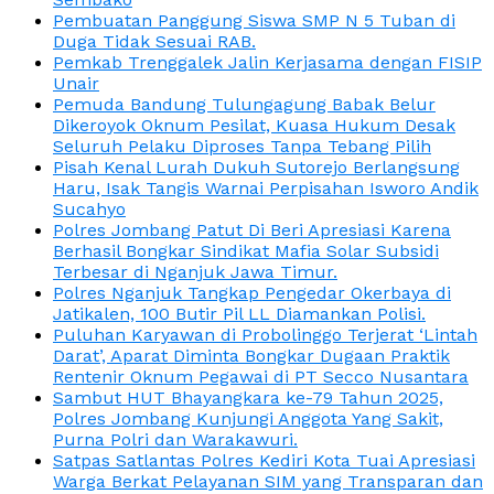
Pembuatan Panggung Siswa SMP N 5 Tuban di
Duga Tidak Sesuai RAB.
Pemkab Trenggalek Jalin Kerjasama dengan FISIP
Unair
Pemuda Bandung Tulungagung Babak Belur
Dikeroyok Oknum Pesilat, Kuasa Hukum Desak
Seluruh Pelaku Diproses Tanpa Tebang Pilih
Pisah Kenal Lurah Dukuh Sutorejo Berlangsung
Haru, Isak Tangis Warnai Perpisahan Isworo Andik
Sucahyo
Polres Jombang Patut Di Beri Apresiasi Karena
Berhasil Bongkar Sindikat Mafia Solar Subsidi
Terbesar di Nganjuk Jawa Timur.
Polres Nganjuk Tangkap Pengedar Okerbaya di
Jatikalen, 100 Butir Pil LL Diamankan Polisi.
Puluhan Karyawan di Probolinggo Terjerat ‘Lintah
Darat’, Aparat Diminta Bongkar Dugaan Praktik
Rentenir Oknum Pegawai di PT Secco Nusantara
Sambut HUT Bhayangkara ke-79 Tahun 2025,
Polres Jombang Kunjungi Anggota Yang Sakit,
Purna Polri dan Warakawuri.
Satpas Satlantas Polres Kediri Kota Tuai Apresiasi
Warga Berkat Pelayanan SIM yang Transparan dan