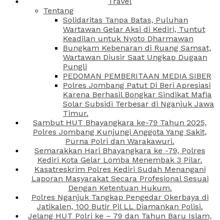
Travel
Tentang
Solidaritas Tanpa Batas, Puluhan
Wartawan Gelar Aksi di Kediri, Tuntut
Keadilan untuk Nyoto Dharmawan
Bungkam Kebenaran di Ruang Samsat,
Wartawan Diusir Saat Ungkap Dugaan
Pungli
PEDOMAN PEMBERITAAN MEDIA SIBER
Polres Jombang Patut Di Beri Apresiasi
Karena Berhasil Bongkar Sindikat Mafia
Solar Subsidi Terbesar di Nganjuk Jawa
Timur.
Sambut HUT Bhayangkara ke-79 Tahun 2025,
Polres Jombang Kunjungi Anggota Yang Sakit,
Purna Polri dan Warakawuri.
Semarakkan Hari Bhayangkara ke -79, Polres
Kediri Kota Gelar Lomba Menembak 3 Pilar.
Kasatreskrim Polres Kediri Sudah Menangani
Laporan Masyarakat Secara Profesional Sesuai
Dengan Ketentuan Hukum.
Polres Nganjuk Tangkap Pengedar Okerbaya di
Jatikalen, 100 Butir Pil LL Diamankan Polisi.
Jelang HUT Polri ke – 79 dan Tahun Baru Islam,