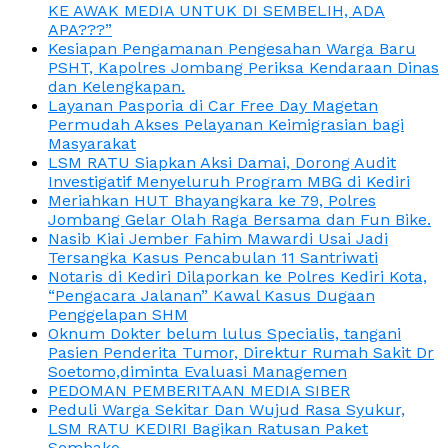
KE AWAK MEDIA UNTUK DI SEMBELIH, ADA
APA???”
Kesiapan Pengamanan Pengesahan Warga Baru
PSHT, Kapolres Jombang Periksa Kendaraan Dinas
dan Kelengkapan.
Layanan Pasporia di Car Free Day Magetan
Permudah Akses Pelayanan Keimigrasian bagi
Masyarakat
LSM RATU Siapkan Aksi Damai, Dorong Audit
Investigatif Menyeluruh Program MBG di Kediri
Meriahkan HUT Bhayangkara ke 79, Polres
Jombang Gelar Olah Raga Bersama dan Fun Bike.
Nasib Kiai Jember Fahim Mawardi Usai Jadi
Tersangka Kasus Pencabulan 11 Santriwati
Notaris di Kediri Dilaporkan ke Polres Kediri Kota,
“Pengacara Jalanan” Kawal Kasus Dugaan
Penggelapan SHM
Oknum Dokter belum lulus Specialis, tangani
Pasien Penderita Tumor, Direktur Rumah Sakit Dr
Soetomo,diminta Evaluasi Managemen
PEDOMAN PEMBERITAAN MEDIA SIBER
Peduli Warga Sekitar Dan Wujud Rasa Syukur,
LSM RATU KEDIRI Bagikan Ratusan Paket
Sembako