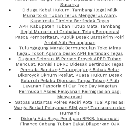
Sucahyo
Diduga Kebal Hukum, Tambang Ilegal Milik
Munarto di Tuban Terus Menggerus Alam,
Kapolresta Diminta Bertindak Tegas
APH Kabupaten Tuban Tutup Mata, Tambang
Ilegal Munarto di Grabakan Tetap Beroperasi
Pasca Pemberitaan, Publik Desak Bareskrim Polri
Ambil Alih Penanganan
Tulungagung Marak Bermunculan Toko Miras
Ilegal, Tokoh Agama Desak APH Bertindak Tegas
Dugaan Setoran 15 Persen Proyek APBD Tuban
Mencuat, Komisi I DPRD Didesak Bertindak Tegas
Pemuda Bandung Tulungagung Babak Belur
Dikeroyok Oknum Pesilat, Kuasa Hukum Desak
Seluruh Pelaku Diproses Tanpa Tebang Pilih
Layanan Pasporia di Car Free Day Magetan
Permudah Akses Pelayanan Keimigrasian bagi
Masyarakat
Satpas Satlantas Polres Kediri Kota Tuai Apresiasi
Warga Berkat Pelayanan SIM yang Transparan dan
Humanis
Diduga Ada Biaya Penitipan BPKB, Indomobil
Finance Cabang Tuban Bakal Dilaporkan OJK