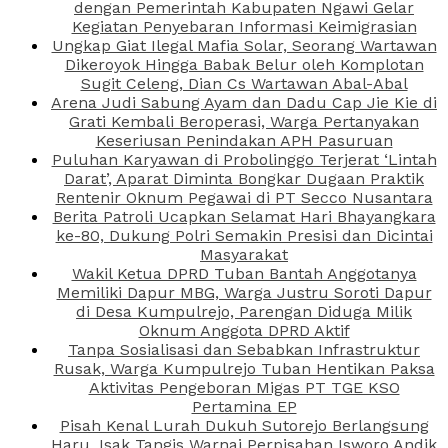
dengan Pemerintah Kabupaten Ngawi Gelar
Kegiatan Penyebaran Informasi Keimigrasian
Ungkap Giat Ilegal Mafia Solar, Seorang Wartawan
Dikeroyok Hingga Babak Belur oleh Komplotan
Sugit Celeng, Dian Cs Wartawan Abal-Abal
Arena Judi Sabung Ayam dan Dadu Cap Jie Kie di
Grati Kembali Beroperasi, Warga Pertanyakan
Keseriusan Penindakan APH Pasuruan
Puluhan Karyawan di Probolinggo Terjerat ‘Lintah
Darat’, Aparat Diminta Bongkar Dugaan Praktik
Rentenir Oknum Pegawai di PT Secco Nusantara
Berita Patroli Ucapkan Selamat Hari Bhayangkara
ke-80, Dukung Polri Semakin Presisi dan Dicintai
Masyarakat
Wakil Ketua DPRD Tuban Bantah Anggotanya
Memiliki Dapur MBG, Warga Justru Soroti Dapur
di Desa Kumpulrejo, Parengan Diduga Milik
Oknum Anggota DPRD Aktif
Tanpa Sosialisasi dan Sebabkan Infrastruktur
Rusak, Warga Kumpulrejo Tuban Hentikan Paksa
Aktivitas Pengeboran Migas PT TGE KSO
Pertamina EP
Pisah Kenal Lurah Dukuh Sutorejo Berlangsung
Haru, Isak Tangis Warnai Perpisahan Isworo Andik