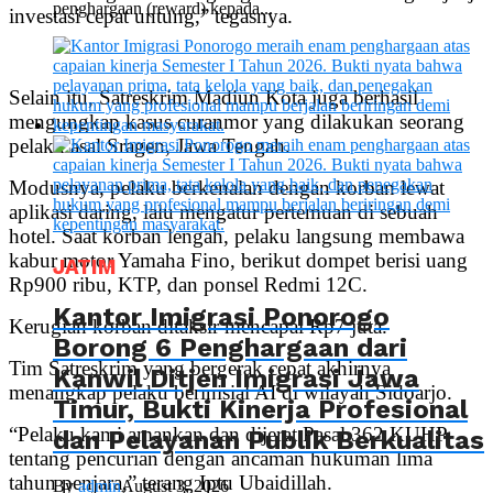
penghargaan (reward) kepada...
investasi cepat untung,” tegasnya.
Selain itu, Satreskrim Madiun Kota juga berhasil
mengungkap kasus curanmor yang dilakukan seorang
pelaku asal Sragen, Jawa Tengah.
Modusnya, pelaku berkenalan dengan korban lewat
aplikasi daring, lalu mengatur pertemuan di sebuah
hotel. Saat korban lengah, pelaku langsung membawa
kabur motor Yamaha Fino, berikut dompet berisi uang
JATIM
Rp900 ribu, KTP, dan ponsel Redmi 12C.
Kantor Imigrasi Ponorogo
Kerugian korban ditaksir mencapai Rp7 juta.
Borong 6 Penghargaan dari
Tim Satreskrim yang bergerak cepat akhirnya
Kanwil Ditjen Imigrasi Jawa
menangkap pelaku berinisial AI di wilayah Sidoarjo.
Timur, Bukti Kinerja Profesional
“Pelaku kami amankan dan dijerat Pasal 362 KUHP
dan Pelayanan Publik Berkualitas
tentang pencurian dengan ancaman hukuman lima
tahun penjara,” terang Iptu Ubaidillah.
By
admin
August 3, 2026