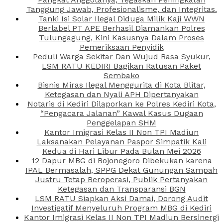
Tanggung Jawab, Profesionalisme, dan Integritas.
Tanki Isi Solar Ilegal Diduga Milik Kaji WWN
Berlabel PT APE Berhasil Diamankan Polres
Tulungagung, Kini Kasusnya Dalam Proses
Pemeriksaan Penyidik
Peduli Warga Sekitar Dan Wujud Rasa Syukur,
LSM RATU KEDIRI Bagikan Ratusan Paket
Sembako
Bisnis Miras Ilegal Menggurita di Kota Blitar,
Ketegasan dan Nyali APH Dipertanyakan
Notaris di Kediri Dilaporkan ke Polres Kediri Kota,
“Pengacara Jalanan” Kawal Kasus Dugaan
Penggelapan SHM
Kantor Imigrasi Kelas II Non TPI Madiun
Laksanakan Pelayanan Paspor Simpatik Kali
Kedua di Hari Libur Pada Bulan Mei 2026
12 Dapur MBG di Bojonegoro Dibekukan karena
IPAL Bermasalah, SPPG Dekat Gunungan Sampah
Justru Tetap Beroperasi, Publik Pertanyakan
Ketegasan dan Transparansi BGN
LSM RATU Siapkan Aksi Damai, Dorong Audit
Investigatif Menyeluruh Program MBG di Kediri
Kantor Imigrasi Kelas II Non TPI Madiun Bersinergi