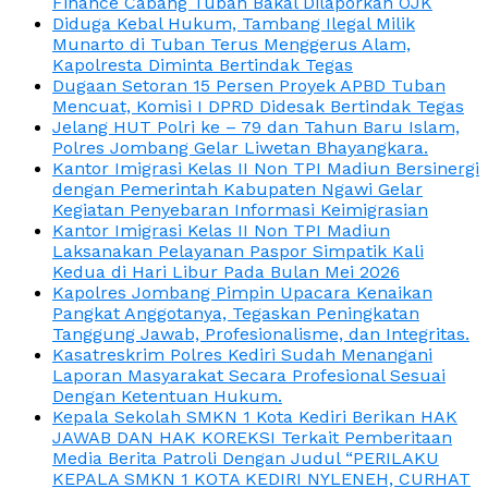
Finance Cabang Tuban Bakal Dilaporkan OJK
Diduga Kebal Hukum, Tambang Ilegal Milik
Munarto di Tuban Terus Menggerus Alam,
Kapolresta Diminta Bertindak Tegas
Dugaan Setoran 15 Persen Proyek APBD Tuban
Mencuat, Komisi I DPRD Didesak Bertindak Tegas
Jelang HUT Polri ke – 79 dan Tahun Baru Islam,
Polres Jombang Gelar Liwetan Bhayangkara.
Kantor Imigrasi Kelas II Non TPI Madiun Bersinergi
dengan Pemerintah Kabupaten Ngawi Gelar
Kegiatan Penyebaran Informasi Keimigrasian
Kantor Imigrasi Kelas II Non TPI Madiun
Laksanakan Pelayanan Paspor Simpatik Kali
Kedua di Hari Libur Pada Bulan Mei 2026
Kapolres Jombang Pimpin Upacara Kenaikan
Pangkat Anggotanya, Tegaskan Peningkatan
Tanggung Jawab, Profesionalisme, dan Integritas.
Kasatreskrim Polres Kediri Sudah Menangani
Laporan Masyarakat Secara Profesional Sesuai
Dengan Ketentuan Hukum.
Kepala Sekolah SMKN 1 Kota Kediri Berikan HAK
JAWAB DAN HAK KOREKSI Terkait Pemberitaan
Media Berita Patroli Dengan Judul “PERILAKU
KEPALA SMKN 1 KOTA KEDIRI NYLENEH, CURHAT