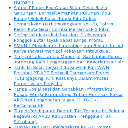
Humanis
Satpol PP dan Bea Cukai Blitar Gelar Razia
Gabungan, Berhasil Amankan Puluhan Ribu
Batang Rokok Polos Tanpa Pita Cukai.
Semarakkan Hari Bhayangkara ke -79, Polres
Kediri Kota Gelar Lomba Menembak 3 Pilar.
Sering lakukan aksi tipu-tipu, Sulis warga
Ponggok Blitar layak dapat sangsi moral.
SMKN 1 Plosoklaten Launching dan Bedah Jurnal
Karya Inovasi menjadi Kekayaan Intelektual
Tangani Laka Lantas Menonjol, Sat Lantas Polres
Jombang Raih Penghargaan dari Kakorlantas Polri
Tanki Isi Solar Ilegal Diduga Milik Kaji WWN
Berlabel PT APE Berhasil Diamankan Polres
Tulungagung, Kini Kasusnya Dalam Proses
Pemeriksaan Penyidik
Tanpa Sosialisasi dan Sebabkan Infrastruktur
Rusak, Warga Kumpulrejo Tuban Hentikan Paksa
Aktivitas Pengeboran Migas PT TGE KSO
Pertamina EP
Target Pendapatan Daerah Tak Terpenuhi, Belanja
Pegawai di APBD Kabupaten Trenggalek Tak
Seimbang.
Tasyakuran Hari Bhayangkara ke -79, Polres