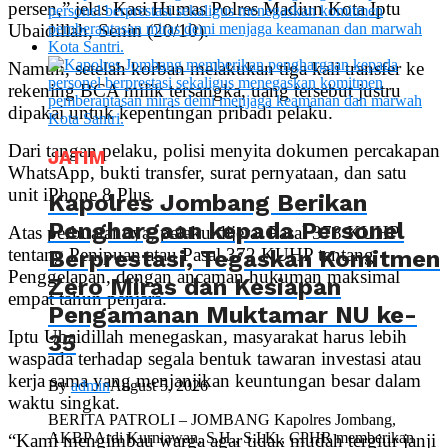
persen,” jelas Kasi Humas Polres Madiun Kota Iptu
Ubaidillah, Senin (20/10).
Namun, setelah korban melakukan tiga kali transfer ke
rekening BCA milik tersangka, uang tersebut justru
dipakai untuk kepentingan pribadi pelaku.
Dari tangan pelaku, polisi menyita dokumen percakapan
JATIM
WhatsApp, bukti transfer, surat pernyataan, dan satu
unit iPhone 8 Plus.
Kapolres Jombang Berikan
Penghargaan kepada Personel
Atas perbuatannya, pelaku dijerat Pasal 378 KUHP
tentang Penipuan atau Pasal 372 KUHP tentang
Berprestasi, Tegaskan Komitmen
Penggelapan, dengan ancaman hukuman maksimal
Zero Miras dan Kesiapan
empat tahun penjara.
Pengamanan Muktamar NU ke-
Iptu Ubaidillah menegaskan, masyarakat harus lebih
35
waspada terhadap segala bentuk tawaran investasi atau
kerja sama yang menjanjikan keuntungan besar dalam
By
admin
August 5, 2026
waktu singkat.
BERITA PATROLI – JOMBANG Kapolres Jombang,
AKBP Ardi Kurniawan, S.H., S.I.K., CPHR memberikan
“Kami mengimbau warga agar tidak mudah tergiur janji