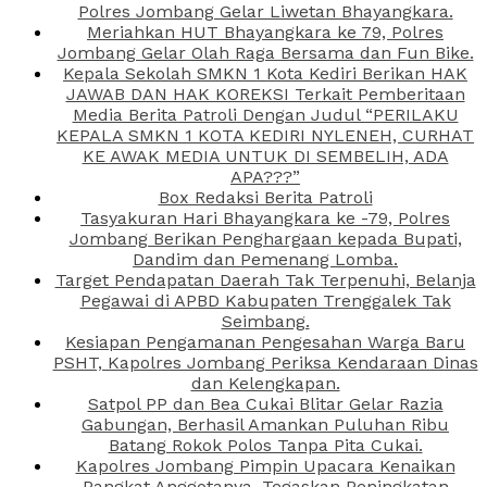
Polres Jombang Gelar Liwetan Bhayangkara.
Meriahkan HUT Bhayangkara ke 79, Polres
Jombang Gelar Olah Raga Bersama dan Fun Bike.
Kepala Sekolah SMKN 1 Kota Kediri Berikan HAK
JAWAB DAN HAK KOREKSI Terkait Pemberitaan
Media Berita Patroli Dengan Judul “PERILAKU
KEPALA SMKN 1 KOTA KEDIRI NYLENEH, CURHAT
KE AWAK MEDIA UNTUK DI SEMBELIH, ADA
APA???”
Box Redaksi Berita Patroli
Tasyakuran Hari Bhayangkara ke -79, Polres
Jombang Berikan Penghargaan kepada Bupati,
Dandim dan Pemenang Lomba.
Target Pendapatan Daerah Tak Terpenuhi, Belanja
Pegawai di APBD Kabupaten Trenggalek Tak
Seimbang.
Kesiapan Pengamanan Pengesahan Warga Baru
PSHT, Kapolres Jombang Periksa Kendaraan Dinas
dan Kelengkapan.
Satpol PP dan Bea Cukai Blitar Gelar Razia
Gabungan, Berhasil Amankan Puluhan Ribu
Batang Rokok Polos Tanpa Pita Cukai.
Kapolres Jombang Pimpin Upacara Kenaikan
Pangkat Anggotanya, Tegaskan Peningkatan