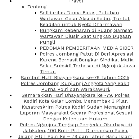
Travel
Tentang
Solidaritas Tanpa Batas, Puluhan
Wartawan Gelar Aksi di Kediri, Tuntut
Keadilan untuk Nyoto Dharmawan
Bungkam Kebenaran di Ruang Samsat,
Wartawan Diusir Saat Ungkap Dugaan
Pungli
PEDOMAN PEMBERITAAN MEDIA SIBER
Polres Jombang Patut Di Beri Apresiasi
Karena Berhasil Bongkar Sindikat Mafia
Solar Subsidi Terbesar di Nganjuk Jawa
Timur.
Sambut HUT Bhayangkara ke-79 Tahun 2025,
Polres Jombang Kunjungi Anggota Yang Sakit,
Purna Polri dan Warakawuri.
Semarakkan Hari Bhayangkara ke -79, Polres
Kediri Kota Gelar Lomba Menembak 3 Pilar.
Kasatreskrim Polres Kediri Sudah Menangani
Laporan Masyarakat Secara Profesional Sesuai
Dengan Ketentuan Hukum.
Polres Nganjuk Tangkap Pengedar Okerbaya di
Jatikalen, 100 Butir Pil LL Diamankan Polisi.
Jelang HUT Polri ke – 79 dan Tahun Baru Islam,