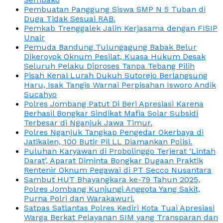
Pembuatan Panggung Siswa SMP N 5 Tuban di
Duga Tidak Sesuai RAB.
Pemkab Trenggalek Jalin Kerjasama dengan FISIP
Unair
Pemuda Bandung Tulungagung Babak Belur
Dikeroyok Oknum Pesilat, Kuasa Hukum Desak
Seluruh Pelaku Diproses Tanpa Tebang Pilih
Pisah Kenal Lurah Dukuh Sutorejo Berlangsung
Haru, Isak Tangis Warnai Perpisahan Isworo Andik
Sucahyo
Polres Jombang Patut Di Beri Apresiasi Karena
Berhasil Bongkar Sindikat Mafia Solar Subsidi
Terbesar di Nganjuk Jawa Timur.
Polres Nganjuk Tangkap Pengedar Okerbaya di
Jatikalen, 100 Butir Pil LL Diamankan Polisi.
Puluhan Karyawan di Probolinggo Terjerat ‘Lintah
Darat’, Aparat Diminta Bongkar Dugaan Praktik
Rentenir Oknum Pegawai di PT Secco Nusantara
Sambut HUT Bhayangkara ke-79 Tahun 2025,
Polres Jombang Kunjungi Anggota Yang Sakit,
Purna Polri dan Warakawuri.
Satpas Satlantas Polres Kediri Kota Tuai Apresiasi
Warga Berkat Pelayanan SIM yang Transparan dan