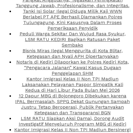
Tanggung Jawab, Profesionalisme, dan Integritas.
Tanki Isi Solar Ilegal Diduga Milik Kaji WWN
Berlabel PT APE Berhasil Diamankan Polres
Tulungagung, Kini Kasusnya Dalam Proses
Pemeriksaan Penyidik
Peduli Warga Sekitar Dan Wujud Rasa Syukur,
LSM RATU KEDIRI Bagikan Ratusan Paket
Sembako
Bisnis Miras Ilegal Menggurita di Kota Blitar,
Ketegasan dan Nyali APH Dipertanyakan
Notaris di Kediri Dilaporkan ke Polres Kediri Kota,
“Pengacara Jalanan” Kawal Kasus Dugaan
Penggelapan SHM
Kantor Imigrasi Kelas II Non TPI Madiun
Laksanakan Pelayanan Paspor Simpatik Kali
Kedua di Hari Libur Pada Bulan Mei 2026
12 Dapur MBG di Bojonegoro Dibekukan karena
IPAL Bermasalah, SPPG Dekat Gunungan Sampah
Justru Tetap Beroperasi, Publik Pertanyakan
Ketegasan dan Transparansi BGN
LSM RATU Siapkan Aksi Damai, Dorong Audit
Investigatif Menyeluruh Program MBG di Kediri
Kantor Imigrasi Kelas II Non TPI Madiun Bersinergi