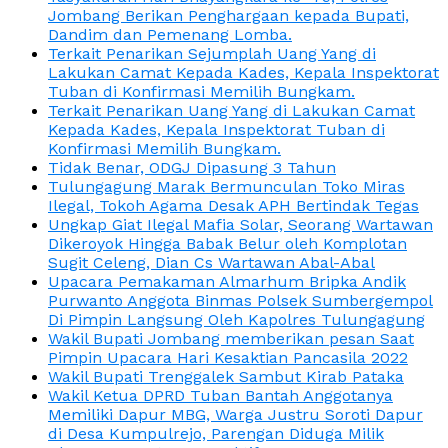
Jombang Berikan Penghargaan kepada Bupati,
Dandim dan Pemenang Lomba.
Terkait Penarikan Sejumplah Uang Yang di
Lakukan Camat Kepada Kades, Kepala Inspektorat
Tuban di Konfirmasi Memilih Bungkam.
Terkait Penarikan Uang Yang di Lakukan Camat
Kepada Kades, Kepala Inspektorat Tuban di
Konfirmasi Memilih Bungkam.
Tidak Benar, ODGJ Dipasung 3 Tahun
Tulungagung Marak Bermunculan Toko Miras
Ilegal, Tokoh Agama Desak APH Bertindak Tegas
Ungkap Giat Ilegal Mafia Solar, Seorang Wartawan
Dikeroyok Hingga Babak Belur oleh Komplotan
Sugit Celeng, Dian Cs Wartawan Abal-Abal
Upacara Pemakaman Almarhum Bripka Andik
Purwanto Anggota Binmas Polsek Sumbergempol
Di Pimpin Langsung Oleh Kapolres Tulungagung
Wakil Bupati Jombang memberikan pesan Saat
Pimpin Upacara Hari Kesaktian Pancasila 2022
Wakil Bupati Trenggalek Sambut Kirab Pataka
Wakil Ketua DPRD Tuban Bantah Anggotanya
Memiliki Dapur MBG, Warga Justru Soroti Dapur
di Desa Kumpulrejo, Parengan Diduga Milik