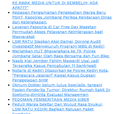
KE AWAK MEDIA UNTUK DI SEMBELIH, ADA
APA???”
Kesiapan Pengamanan Pengesahan Warga Baru
PSHT, Kapolres Jombang Periksa Kendaraan Dinas
dan Kelengkapan.
Layanan Pasporia di Car Free Day Magetan
Permudah Akses Pelayanan Keimigrasian bagi
Masyarakat
LSM RATU Siapkan Aksi Damai, Dorong Audit
Investigatif Menyeluruh Program MBG di Kediri
Meriahkan HUT Bhayangkara ke 79, Polres
Jombang Gelar Olah Raga Bersama dan Fun Bike.
Nasib Kiai Jember Fahim Mawardi Usai Jadi
Tersangka Kasus Pencabulan 11 Santriwati
Notaris di Kediri Dilaporkan ke Polres Kediri Kota,
“Pengacara Jalanan” Kawal Kasus Dugaan
Penggelapan SHM
Oknum Dokter belum lulus Specialis, tangani
Pasien Penderita Tumor, Direktur Rumah Sakit Dr
Soetomo,diminta Evaluasi Managemen
PEDOMAN PEMBERITAAN MEDIA SIBER
Peduli Warga Sekitar Dan Wujud Rasa Syukur,
LSM RATU KEDIRI Bagikan Ratusan Paket
Sembako