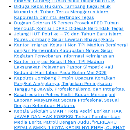
Finance Cabang Tuban Bakal Dilaporkan OJK
Diduga Kebal Hukum, Tambang Ilegal Milik
Munarto di Tuban Terus Menggerus Alam,
Kapolresta Diminta Bertindak Tegas
Dugaan Setoran 15 Persen Proyek APBD Tuban
Mencuat, Komisi I DPRD Didesak Bertindak Tegas
Jelang HUT Polri ke – 79 dan Tahun Baru Islam,
Polres Jombang Gelar Liwetan Bhayangkara.
Kantor Imigrasi Kelas II Non TPI Madiun Bersinergi
dengan Pemerintah Kabupaten Ngawi Gelar
Kegiatan Penyebaran Informasi Keimigrasian
Kantor Imigrasi Kelas II Non TPI Madiun
Laksanakan Pelayanan Paspor Simpatik Kali
Kedua di Hari Libur Pada Bulan Mei 2026
Kapolres Jombang Pimpin Upacara Kenaikan
Pangkat Anggotanya, Tegaskan Peningkatan
Tanggung Jawab, Profesionalisme, dan Integritas.
Kasatreskrim Polres Kediri Sudah Menangani
Laporan Masyarakat Secara Profesional Sesuai
Dengan Ketentuan Hukum.
Kepala Sekolah SMKN 1 Kota Kediri Berikan HAK
JAWAB DAN HAK KOREKSI Terkait Pemberitaan
Media Berita Patroli Dengan Judul “PERILAKU
KEPALA SMKN 1 KOTA KEDIRI NYLENEH, CURHAT