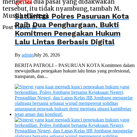
mengenai dua pasal yang didakwakan
JATIM
tersebut, itu tidak nyambung, tambah M.
Satlantas Polres Pasuruan Kota
Muslih
. (Teteg)
Raih Dua Penghargaan, Bukti
Post Views:
16
Komitmen Penegakan Hukum
Lalu Lintas Berbasis Digital
By
admin
July 26, 2026
BERITA PATROLI – PASURUAN KOTA Komitmen dalam
mewujudkan penegakan hukum lalu lintas yang profesional,
transparan, dan...