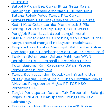
Humanis
Satpol PP dan Bea Cukai Blitar Gelar Razia
Gabungan, Berhasil Amankan Puluhan Ribu
Batang Rokok Polos Tanpa Pita Cukai.
Semarakkan Hari Bhayangkara ke -79, Polres
Kediri Kota Gelar Lomba Menembak 3 Pilar.
Sering lakukan aksi tipu-tipu, Sulis warga
Ponggok Blitar layak dapat sangsi moral.
SMKN 1 Plosoklaten Launching dan Bedah Jurnal
Karya Inovasi menjadi Kekayaan Intelektual
Tangani Laka Lantas Menonjol, Sat Lantas Polres
Jombang Raih Penghargaan dari Kakorlantas Polri
Tanki Isi Solar Ilegal Diduga Milik Kaji WWN
Berlabel PT APE Berhasil Diamankan Polres
Tulungagung, Kini Kasusnya Dalam Proses
Pemeriksaan Penyidik
Tanpa Sosialisasi dan Sebabkan Infrastruktur
Rusak, Warga Kumpulrejo Tuban Hentikan Paksa
Aktivitas Pengeboran Migas PT TGE KSO
Pertamina EP
Target Pendapatan Daerah Tak Terpenuhi, Belanja
Pegawai di APBD Kabupaten Trenggalek Tak
Seimbang.
Tasyakuran Hari Bhayangkara ke -79, Polres