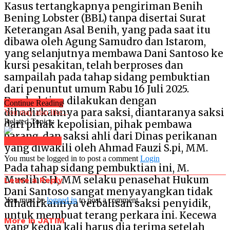
Kasus tertangkapnya pengiriman Benih
Bening Lobster (BBL) tanpa disertai Surat
Keterangan Asal Benih, yang pada saat itu
dibawa oleh Agung Samudro dan Istarom,
yang selanjutnya membawa Dani Santoso ke
kursi pesakitan, telah berproses dan
sampailah pada tahap sidang pembuktian
dari penuntut umum Rabu 16 Juli 2025.
Pembuktian dilakukan dengan
Continue Reading
dihadirkannya para saksi, diantaranya saksi
You may also like...
Related Topics:
dari pihak kepolisian, pihak pembawa
barang, dan saksi ahli dari Dinas perikanan
Click to comment
yang diwakili oleh Ahmad Fauzi S.pi, MM.
You must be logged in to post a comment
Login
Pada tahap sidang pembuktian ini, M.
Muslih S.H, MM selaku penasehat Hukum
Leave a Reply
Dani Santoso sangat menyayangkan tidak
You must be
logged in
to post a comment.
dihadirkannya verbalisan saksi penyidik,
untuk membuat terang perkara ini. Kecewa
More in JATIM
yang kedua kali harus dia terima setelah