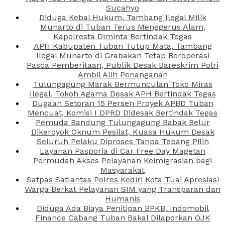
Sucahyo
Diduga Kebal Hukum, Tambang Ilegal Milik
Munarto di Tuban Terus Menggerus Alam,
Kapolresta Diminta Bertindak Tegas
APH Kabupaten Tuban Tutup Mata, Tambang
Ilegal Munarto di Grabakan Tetap Beroperasi
Pasca Pemberitaan, Publik Desak Bareskrim Polri
Ambil Alih Penanganan
Tulungagung Marak Bermunculan Toko Miras
Ilegal, Tokoh Agama Desak APH Bertindak Tegas
Dugaan Setoran 15 Persen Proyek APBD Tuban
Mencuat, Komisi I DPRD Didesak Bertindak Tegas
Pemuda Bandung Tulungagung Babak Belur
Dikeroyok Oknum Pesilat, Kuasa Hukum Desak
Seluruh Pelaku Diproses Tanpa Tebang Pilih
Layanan Pasporia di Car Free Day Magetan
Permudah Akses Pelayanan Keimigrasian bagi
Masyarakat
Satpas Satlantas Polres Kediri Kota Tuai Apresiasi
Warga Berkat Pelayanan SIM yang Transparan dan
Humanis
Diduga Ada Biaya Penitipan BPKB, Indomobil
Finance Cabang Tuban Bakal Dilaporkan OJK