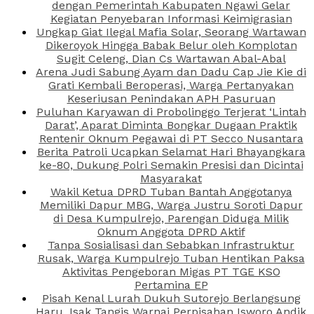
dengan Pemerintah Kabupaten Ngawi Gelar
Kegiatan Penyebaran Informasi Keimigrasian
Ungkap Giat Ilegal Mafia Solar, Seorang Wartawan
Dikeroyok Hingga Babak Belur oleh Komplotan
Sugit Celeng, Dian Cs Wartawan Abal-Abal
Arena Judi Sabung Ayam dan Dadu Cap Jie Kie di
Grati Kembali Beroperasi, Warga Pertanyakan
Keseriusan Penindakan APH Pasuruan
Puluhan Karyawan di Probolinggo Terjerat ‘Lintah
Darat’, Aparat Diminta Bongkar Dugaan Praktik
Rentenir Oknum Pegawai di PT Secco Nusantara
Berita Patroli Ucapkan Selamat Hari Bhayangkara
ke-80, Dukung Polri Semakin Presisi dan Dicintai
Masyarakat
Wakil Ketua DPRD Tuban Bantah Anggotanya
Memiliki Dapur MBG, Warga Justru Soroti Dapur
di Desa Kumpulrejo, Parengan Diduga Milik
Oknum Anggota DPRD Aktif
Tanpa Sosialisasi dan Sebabkan Infrastruktur
Rusak, Warga Kumpulrejo Tuban Hentikan Paksa
Aktivitas Pengeboran Migas PT TGE KSO
Pertamina EP
Pisah Kenal Lurah Dukuh Sutorejo Berlangsung
Haru, Isak Tangis Warnai Perpisahan Isworo Andik