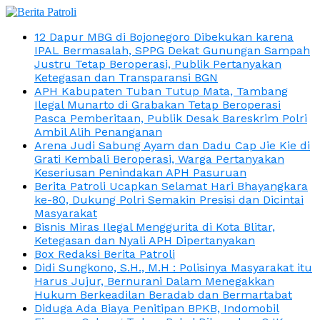
12 Dapur MBG di Bojonegoro Dibekukan karena
IPAL Bermasalah, SPPG Dekat Gunungan Sampah
Justru Tetap Beroperasi, Publik Pertanyakan
Ketegasan dan Transparansi BGN
APH Kabupaten Tuban Tutup Mata, Tambang
Ilegal Munarto di Grabakan Tetap Beroperasi
Pasca Pemberitaan, Publik Desak Bareskrim Polri
Ambil Alih Penanganan
Arena Judi Sabung Ayam dan Dadu Cap Jie Kie di
Grati Kembali Beroperasi, Warga Pertanyakan
Keseriusan Penindakan APH Pasuruan
Berita Patroli Ucapkan Selamat Hari Bhayangkara
ke-80, Dukung Polri Semakin Presisi dan Dicintai
Masyarakat
Bisnis Miras Ilegal Menggurita di Kota Blitar,
Ketegasan dan Nyali APH Dipertanyakan
Box Redaksi Berita Patroli
Didi Sungkono, S.H., M.H : Polisinya Masyarakat itu
Harus Jujur, Bernurani Dalam Menegakkan
Hukum Berkeadilan Beradab dan Bermartabat
Diduga Ada Biaya Penitipan BPKB, Indomobil