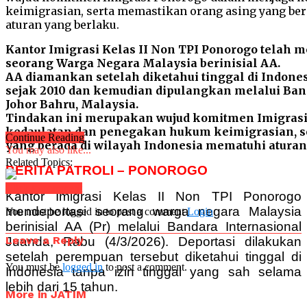
Kantor Imigrasi Kelas II Non TPI Ponorogo telah 
seorang Warga Negara Malaysia berinisial AA.
AA diamankan setelah diketahui tinggal di Indones
sejak 2010 dan kemudian dipulangkan melalui Ban
Johor Bahru, Malaysia.
Tindakan ini merupakan wujud komitmen Imigras
kedaulatan dan penegakan hukum keimigrasian, s
Continue Reading
yang berada di wilayah Indonesia mematuhi aturan
You may also like...
Related Topics:
BERITA PATROLI – PONOROGO
Click to comment
Kantor Imigrasi Kelas II Non TPI Ponorogo
mendeportasi seorang warga negara Malaysia
You must be logged in to post a comment
Login
berinisial AA (Pr) melalui Bandara Internasional
Leave a Reply
Juanda, Rabu (4/3/2026). Deportasi dilakukan
setelah perempuan tersebut diketahui tinggal di
You must be
logged in
to post a comment.
Indonesia tanpa izin tinggal yang sah selama
lebih dari 15 tahun.
More in JATIM