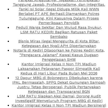
Tanggung Jawab, Profesionalisme, dan Integritas.
Tanki Isi Solar Ilegal Diduga Milik Kaji WWN
Berlabel PT APE Berhasil Diamankan Polres
Tulungagung, Kini Kasusnya Dalam Proses
Pemeriksaan Penyidik
Peduli Warga Sekitar Dan Wujud Rasa Syukur,
LSM RATU KEDIRI Bagikan Ratusan Paket
Sembako
Bisnis Miras Ilegal Menggurita di Kota Blitar,
Ketegasan dan Nyali APH Dipertanyakan
Notaris di Kediri Dilaporkan ke Polres Kediri Kota,
“Pengacara Jalanan” Kawal Kasus Dugaan
Penggelapan SHM
Kantor Imigrasi Kelas II Non TPI Madiun
Laksanakan Pelayanan Paspor Simpatik Kali
Kedua di Hari Libur Pada Bulan Mei 2026
12 Dapur MBG di Bojonegoro Dibekukan karena
IPAL Bermasalah, SPPG Dekat Gunungan Sampah
Justru Tetap Beroperasi, Publik Pertanyakan
Ketegasan dan Transparansi BGN
LSM RATU Siapkan Aksi Damai, Dorong Audit
Investigatif Menyeluruh Program MBG di Kediri
Kantor Imigrasi Kelas II Non TPI Madiun Bersinergi