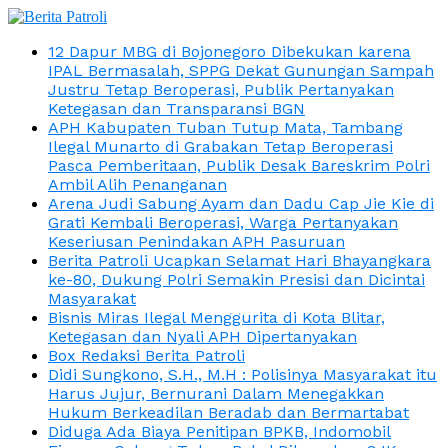
12 Dapur MBG di Bojonegoro Dibekukan karena
IPAL Bermasalah, SPPG Dekat Gunungan Sampah
Justru Tetap Beroperasi, Publik Pertanyakan
Ketegasan dan Transparansi BGN
APH Kabupaten Tuban Tutup Mata, Tambang
Ilegal Munarto di Grabakan Tetap Beroperasi
Pasca Pemberitaan, Publik Desak Bareskrim Polri
Ambil Alih Penanganan
Arena Judi Sabung Ayam dan Dadu Cap Jie Kie di
Grati Kembali Beroperasi, Warga Pertanyakan
Keseriusan Penindakan APH Pasuruan
Berita Patroli Ucapkan Selamat Hari Bhayangkara
ke-80, Dukung Polri Semakin Presisi dan Dicintai
Masyarakat
Bisnis Miras Ilegal Menggurita di Kota Blitar,
Ketegasan dan Nyali APH Dipertanyakan
Box Redaksi Berita Patroli
Didi Sungkono, S.H., M.H : Polisinya Masyarakat itu
Harus Jujur, Bernurani Dalam Menegakkan
Hukum Berkeadilan Beradab dan Bermartabat
Diduga Ada Biaya Penitipan BPKB, Indomobil