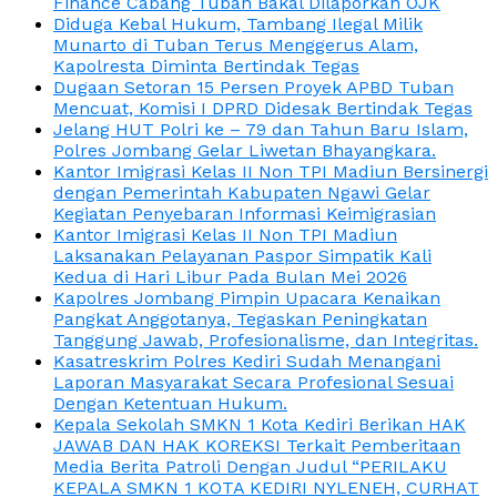
Finance Cabang Tuban Bakal Dilaporkan OJK
Diduga Kebal Hukum, Tambang Ilegal Milik
Munarto di Tuban Terus Menggerus Alam,
Kapolresta Diminta Bertindak Tegas
Dugaan Setoran 15 Persen Proyek APBD Tuban
Mencuat, Komisi I DPRD Didesak Bertindak Tegas
Jelang HUT Polri ke – 79 dan Tahun Baru Islam,
Polres Jombang Gelar Liwetan Bhayangkara.
Kantor Imigrasi Kelas II Non TPI Madiun Bersinergi
dengan Pemerintah Kabupaten Ngawi Gelar
Kegiatan Penyebaran Informasi Keimigrasian
Kantor Imigrasi Kelas II Non TPI Madiun
Laksanakan Pelayanan Paspor Simpatik Kali
Kedua di Hari Libur Pada Bulan Mei 2026
Kapolres Jombang Pimpin Upacara Kenaikan
Pangkat Anggotanya, Tegaskan Peningkatan
Tanggung Jawab, Profesionalisme, dan Integritas.
Kasatreskrim Polres Kediri Sudah Menangani
Laporan Masyarakat Secara Profesional Sesuai
Dengan Ketentuan Hukum.
Kepala Sekolah SMKN 1 Kota Kediri Berikan HAK
JAWAB DAN HAK KOREKSI Terkait Pemberitaan
Media Berita Patroli Dengan Judul “PERILAKU
KEPALA SMKN 1 KOTA KEDIRI NYLENEH, CURHAT