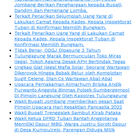
Jombang Berikan Penghargaan kepada Bupati,
Dandim dan Pemenang Lomba.
Terkait Penarikan Sejumplah Uang Yang di
Lakukan Camat Kepada Kades, Kepala Inspektorat
Tuban di Konfirmasi Memilih Bungkam.
Terkait Penarikan Uang Yang di Lakukan Camat
Kepada Kades, Kepala Inspektorat Tuban di
Konfirmasi Memilih Bungkam.
Tidak Benar, ODGJ Dipasung 3 Tahun
Tulungagung Marak Bermunculan Toko Miras
Ilegal, Tokoh Agama Desak APH Bertindak Tegas
Ungkap Giat Ilegal Mafia Solar, Seorang Wartawan
Dikeroyok Hingga Babak Belur oleh Komplotan
Sugit Celeng, Dian Cs Wartawan Abal-Abal
Upacara Pemakaman Almarhum Bripka Andik
Purwanto Anggota Binmas Polsek Sumbergempol
Di Pimpin Langsung Oleh Kapolres Tulungagung
Wakil Bupati Jombang memberikan pesan Saat
Pimpin Upacara Hari Kesaktian Pancasila 2022
Wakil Bupati Trenggalek Sambut Kirab Pataka
Wakil Ketua DPRD Tuban Bantah Anggotanya
Memiliki Dapur MBG, Warga Justru Soroti Dapur
di Desa Kumpulrejo, Parengan Diduga Milik