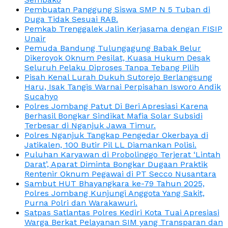
Pembuatan Panggung Siswa SMP N 5 Tuban di
Duga Tidak Sesuai RAB.
Pemkab Trenggalek Jalin Kerjasama dengan FISIP
Unair
Pemuda Bandung Tulungagung Babak Belur
Dikeroyok Oknum Pesilat, Kuasa Hukum Desak
Seluruh Pelaku Diproses Tanpa Tebang Pilih
Pisah Kenal Lurah Dukuh Sutorejo Berlangsung
Haru, Isak Tangis Warnai Perpisahan Isworo Andik
Sucahyo
Polres Jombang Patut Di Beri Apresiasi Karena
Berhasil Bongkar Sindikat Mafia Solar Subsidi
Terbesar di Nganjuk Jawa Timur.
Polres Nganjuk Tangkap Pengedar Okerbaya di
Jatikalen, 100 Butir Pil LL Diamankan Polisi.
Puluhan Karyawan di Probolinggo Terjerat ‘Lintah
Darat’, Aparat Diminta Bongkar Dugaan Praktik
Rentenir Oknum Pegawai di PT Secco Nusantara
Sambut HUT Bhayangkara ke-79 Tahun 2025,
Polres Jombang Kunjungi Anggota Yang Sakit,
Purna Polri dan Warakawuri.
Satpas Satlantas Polres Kediri Kota Tuai Apresiasi
Warga Berkat Pelayanan SIM yang Transparan dan