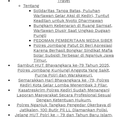
Travel
Tentang
Solidaritas Tanpa Batas, Puluhan
Wartawan Gelar Aksi di Kediri, Tuntut
Keadilan untuk Nyoto Dharmawan
Bungkam Kebenaran di Ruang Samsat,
Wartawan Diusir Saat Ungkap Dugaan
Pungli
PEDOMAN PEMBERITAAN MEDIA SIBER
Polres Jombang Patut Di Beri Apresiasi
Karena Berhasil Bongkar Sindikat Mafia
Solar Subsidi Terbesar di Nganjuk Jawa
Timur.
Sambut HUT Bhayangkara ke-79 Tahun 2025,
Polres Jombang Kunjungi Anggota Yang Sakit,
Purna Polri dan Warakawuri.
Semarakkan Hari Bhayangkara ke -79, Polres
Kediri Kota Gelar Lomba Menembak 3 Pilar.
Kasatreskrim Polres Kediri Sudah Menangani
Laporan Masyarakat Secara Profesional Sesuai
Dengan Ketentuan Hukum.
Polres Nganjuk Tangkap Pengedar Okerbaya di
Jatikalen, 100 Butir Pil LL Diamankan Polisi.
Jelang HUT Polri ke – 79 dan Tahun Baru Islam,