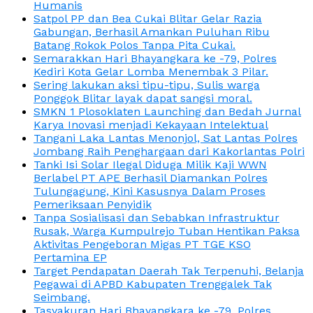
Humanis
Satpol PP dan Bea Cukai Blitar Gelar Razia
Gabungan, Berhasil Amankan Puluhan Ribu
Batang Rokok Polos Tanpa Pita Cukai.
Semarakkan Hari Bhayangkara ke -79, Polres
Kediri Kota Gelar Lomba Menembak 3 Pilar.
Sering lakukan aksi tipu-tipu, Sulis warga
Ponggok Blitar layak dapat sangsi moral.
SMKN 1 Plosoklaten Launching dan Bedah Jurnal
Karya Inovasi menjadi Kekayaan Intelektual
Tangani Laka Lantas Menonjol, Sat Lantas Polres
Jombang Raih Penghargaan dari Kakorlantas Polri
Tanki Isi Solar Ilegal Diduga Milik Kaji WWN
Berlabel PT APE Berhasil Diamankan Polres
Tulungagung, Kini Kasusnya Dalam Proses
Pemeriksaan Penyidik
Tanpa Sosialisasi dan Sebabkan Infrastruktur
Rusak, Warga Kumpulrejo Tuban Hentikan Paksa
Aktivitas Pengeboran Migas PT TGE KSO
Pertamina EP
Target Pendapatan Daerah Tak Terpenuhi, Belanja
Pegawai di APBD Kabupaten Trenggalek Tak
Seimbang.
Tasyakuran Hari Bhayangkara ke -79, Polres