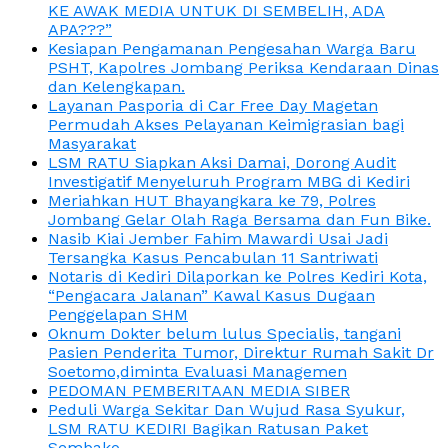
KE AWAK MEDIA UNTUK DI SEMBELIH, ADA
APA???”
Kesiapan Pengamanan Pengesahan Warga Baru
PSHT, Kapolres Jombang Periksa Kendaraan Dinas
dan Kelengkapan.
Layanan Pasporia di Car Free Day Magetan
Permudah Akses Pelayanan Keimigrasian bagi
Masyarakat
LSM RATU Siapkan Aksi Damai, Dorong Audit
Investigatif Menyeluruh Program MBG di Kediri
Meriahkan HUT Bhayangkara ke 79, Polres
Jombang Gelar Olah Raga Bersama dan Fun Bike.
Nasib Kiai Jember Fahim Mawardi Usai Jadi
Tersangka Kasus Pencabulan 11 Santriwati
Notaris di Kediri Dilaporkan ke Polres Kediri Kota,
“Pengacara Jalanan” Kawal Kasus Dugaan
Penggelapan SHM
Oknum Dokter belum lulus Specialis, tangani
Pasien Penderita Tumor, Direktur Rumah Sakit Dr
Soetomo,diminta Evaluasi Managemen
PEDOMAN PEMBERITAAN MEDIA SIBER
Peduli Warga Sekitar Dan Wujud Rasa Syukur,
LSM RATU KEDIRI Bagikan Ratusan Paket
Sembako