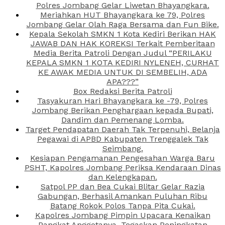
Polres Jombang Gelar Liwetan Bhayangkara.
Meriahkan HUT Bhayangkara ke 79, Polres
Jombang Gelar Olah Raga Bersama dan Fun Bike.
Kepala Sekolah SMKN 1 Kota Kediri Berikan HAK
JAWAB DAN HAK KOREKSI Terkait Pemberitaan
Media Berita Patroli Dengan Judul “PERILAKU
KEPALA SMKN 1 KOTA KEDIRI NYLENEH, CURHAT
KE AWAK MEDIA UNTUK DI SEMBELIH, ADA
APA???”
Box Redaksi Berita Patroli
Tasyakuran Hari Bhayangkara ke -79, Polres
Jombang Berikan Penghargaan kepada Bupati,
Dandim dan Pemenang Lomba.
Target Pendapatan Daerah Tak Terpenuhi, Belanja
Pegawai di APBD Kabupaten Trenggalek Tak
Seimbang.
Kesiapan Pengamanan Pengesahan Warga Baru
PSHT, Kapolres Jombang Periksa Kendaraan Dinas
dan Kelengkapan.
Satpol PP dan Bea Cukai Blitar Gelar Razia
Gabungan, Berhasil Amankan Puluhan Ribu
Batang Rokok Polos Tanpa Pita Cukai.
Kapolres Jombang Pimpin Upacara Kenaikan
Pangkat Anggotanya, Tegaskan Peningkatan