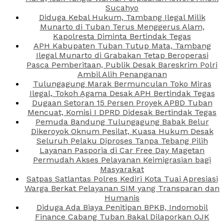
Sucahyo
Diduga Kebal Hukum, Tambang Ilegal Milik
Munarto di Tuban Terus Menggerus Alam,
Kapolresta Diminta Bertindak Tegas
APH Kabupaten Tuban Tutup Mata, Tambang
Ilegal Munarto di Grabakan Tetap Beroperasi
Pasca Pemberitaan, Publik Desak Bareskrim Polri
Ambil Alih Penanganan
Tulungagung Marak Bermunculan Toko Miras
Ilegal, Tokoh Agama Desak APH Bertindak Tegas
Dugaan Setoran 15 Persen Proyek APBD Tuban
Mencuat, Komisi I DPRD Didesak Bertindak Tegas
Pemuda Bandung Tulungagung Babak Belur
Dikeroyok Oknum Pesilat, Kuasa Hukum Desak
Seluruh Pelaku Diproses Tanpa Tebang Pilih
Layanan Pasporia di Car Free Day Magetan
Permudah Akses Pelayanan Keimigrasian bagi
Masyarakat
Satpas Satlantas Polres Kediri Kota Tuai Apresiasi
Warga Berkat Pelayanan SIM yang Transparan dan
Humanis
Diduga Ada Biaya Penitipan BPKB, Indomobil
Finance Cabang Tuban Bakal Dilaporkan OJK