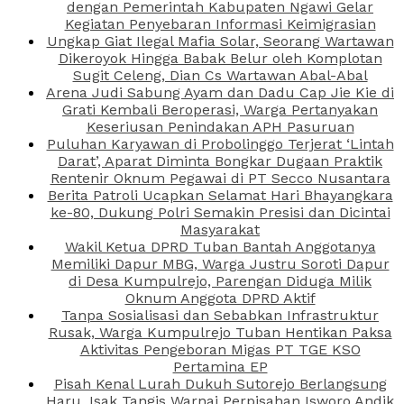
dengan Pemerintah Kabupaten Ngawi Gelar
Kegiatan Penyebaran Informasi Keimigrasian
Ungkap Giat Ilegal Mafia Solar, Seorang Wartawan
Dikeroyok Hingga Babak Belur oleh Komplotan
Sugit Celeng, Dian Cs Wartawan Abal-Abal
Arena Judi Sabung Ayam dan Dadu Cap Jie Kie di
Grati Kembali Beroperasi, Warga Pertanyakan
Keseriusan Penindakan APH Pasuruan
Puluhan Karyawan di Probolinggo Terjerat ‘Lintah
Darat’, Aparat Diminta Bongkar Dugaan Praktik
Rentenir Oknum Pegawai di PT Secco Nusantara
Berita Patroli Ucapkan Selamat Hari Bhayangkara
ke-80, Dukung Polri Semakin Presisi dan Dicintai
Masyarakat
Wakil Ketua DPRD Tuban Bantah Anggotanya
Memiliki Dapur MBG, Warga Justru Soroti Dapur
di Desa Kumpulrejo, Parengan Diduga Milik
Oknum Anggota DPRD Aktif
Tanpa Sosialisasi dan Sebabkan Infrastruktur
Rusak, Warga Kumpulrejo Tuban Hentikan Paksa
Aktivitas Pengeboran Migas PT TGE KSO
Pertamina EP
Pisah Kenal Lurah Dukuh Sutorejo Berlangsung
Haru, Isak Tangis Warnai Perpisahan Isworo Andik