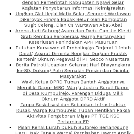
dengan Pemerintah Kabupaten Ngawi Gelar
Kegiatan Penyebaran Informasi Keimigrasian
Ungkap Giat Ilegal Mafia Solar, Seorang Wartawan
Dikeroyok Hingga Babak Belur oleh Komplotan
Sugit Celeng, Dian Cs Wartawan Abal-Abal
Arena Judi Sabung Ayam dan Dadu Cap Jie Kie di
Grati Kembali Beroperasi, Warga Pertanyakan
Keseriusan Penindakan APH Pasuruan
Puluhan Karyawan di Probolinggo Terjerat ‘Lintah
Darat’, Aparat Diminta Bongkar Dugaan Praktik
Rentenir Oknum Pegawai di PT Secco Nusantara
Berita Patroli Ucapkan Selamat Hari Bhayangkara
ke-80, Dukung Polri Semakin Presisi dan Dicintai
Masyarakat
Wakil Ketua DPRD Tuban Bantah Anggotanya
Memiliki Dapur MBG, Warga Justru Soroti Dapur
di Desa Kumpulrejo, Parengan Diduga Milik
Oknum Anggota DPRD Aktif
Tanpa Sosialisasi dan Sebabkan Infrastruktur
Rusak, Warga Kumpulrejo Tuban Hentikan Paksa
Aktivitas Pengeboran Migas PT TGE KSO
Pertamina EP
Pisah Kenal Lurah Dukuh Sutorejo Berlangsung
Haru, Isak Tangis Warnai Perpisahan Isworo Andik