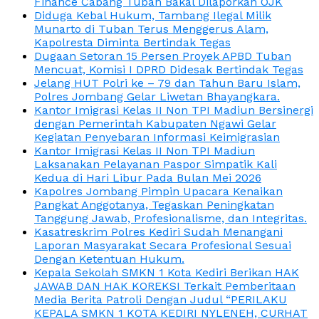
Finance Cabang Tuban Bakal Dilaporkan OJK
Diduga Kebal Hukum, Tambang Ilegal Milik
Munarto di Tuban Terus Menggerus Alam,
Kapolresta Diminta Bertindak Tegas
Dugaan Setoran 15 Persen Proyek APBD Tuban
Mencuat, Komisi I DPRD Didesak Bertindak Tegas
Jelang HUT Polri ke – 79 dan Tahun Baru Islam,
Polres Jombang Gelar Liwetan Bhayangkara.
Kantor Imigrasi Kelas II Non TPI Madiun Bersinergi
dengan Pemerintah Kabupaten Ngawi Gelar
Kegiatan Penyebaran Informasi Keimigrasian
Kantor Imigrasi Kelas II Non TPI Madiun
Laksanakan Pelayanan Paspor Simpatik Kali
Kedua di Hari Libur Pada Bulan Mei 2026
Kapolres Jombang Pimpin Upacara Kenaikan
Pangkat Anggotanya, Tegaskan Peningkatan
Tanggung Jawab, Profesionalisme, dan Integritas.
Kasatreskrim Polres Kediri Sudah Menangani
Laporan Masyarakat Secara Profesional Sesuai
Dengan Ketentuan Hukum.
Kepala Sekolah SMKN 1 Kota Kediri Berikan HAK
JAWAB DAN HAK KOREKSI Terkait Pemberitaan
Media Berita Patroli Dengan Judul “PERILAKU
KEPALA SMKN 1 KOTA KEDIRI NYLENEH, CURHAT