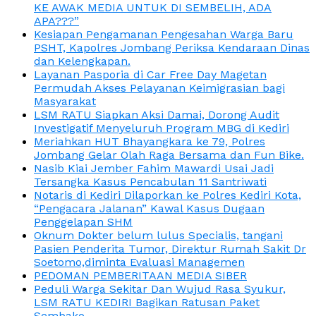
KE AWAK MEDIA UNTUK DI SEMBELIH, ADA
APA???”
Kesiapan Pengamanan Pengesahan Warga Baru
PSHT, Kapolres Jombang Periksa Kendaraan Dinas
dan Kelengkapan.
Layanan Pasporia di Car Free Day Magetan
Permudah Akses Pelayanan Keimigrasian bagi
Masyarakat
LSM RATU Siapkan Aksi Damai, Dorong Audit
Investigatif Menyeluruh Program MBG di Kediri
Meriahkan HUT Bhayangkara ke 79, Polres
Jombang Gelar Olah Raga Bersama dan Fun Bike.
Nasib Kiai Jember Fahim Mawardi Usai Jadi
Tersangka Kasus Pencabulan 11 Santriwati
Notaris di Kediri Dilaporkan ke Polres Kediri Kota,
“Pengacara Jalanan” Kawal Kasus Dugaan
Penggelapan SHM
Oknum Dokter belum lulus Specialis, tangani
Pasien Penderita Tumor, Direktur Rumah Sakit Dr
Soetomo,diminta Evaluasi Managemen
PEDOMAN PEMBERITAAN MEDIA SIBER
Peduli Warga Sekitar Dan Wujud Rasa Syukur,
LSM RATU KEDIRI Bagikan Ratusan Paket
Sembako