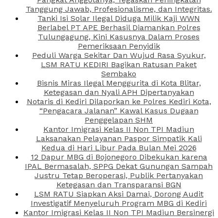
Tanggung Jawab, Profesionalisme, dan Integritas.
Tanki Isi Solar Ilegal Diduga Milik Kaji WWN
Berlabel PT APE Berhasil Diamankan Polres
Tulungagung, Kini Kasusnya Dalam Proses
Pemeriksaan Penyidik
Peduli Warga Sekitar Dan Wujud Rasa Syukur,
LSM RATU KEDIRI Bagikan Ratusan Paket
Sembako
Bisnis Miras Ilegal Menggurita di Kota Blitar,
Ketegasan dan Nyali APH Dipertanyakan
Notaris di Kediri Dilaporkan ke Polres Kediri Kota,
“Pengacara Jalanan” Kawal Kasus Dugaan
Penggelapan SHM
Kantor Imigrasi Kelas II Non TPI Madiun
Laksanakan Pelayanan Paspor Simpatik Kali
Kedua di Hari Libur Pada Bulan Mei 2026
12 Dapur MBG di Bojonegoro Dibekukan karena
IPAL Bermasalah, SPPG Dekat Gunungan Sampah
Justru Tetap Beroperasi, Publik Pertanyakan
Ketegasan dan Transparansi BGN
LSM RATU Siapkan Aksi Damai, Dorong Audit
Investigatif Menyeluruh Program MBG di Kediri
Kantor Imigrasi Kelas II Non TPI Madiun Bersinergi