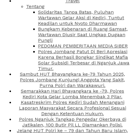
Travel
Tentang
Solidaritas Tanpa Batas, Puluhan
Wartawan Gelar Aksi di Kediri, Tuntut
Keadilan untuk Nyoto Dharmawan
Bungkam Kebenaran di Ruang Samsat,
Wartawan Diusir Saat Ungkap Dugaan
Pungli
PEDOMAN PEMBERITAAN MEDIA SIBER
Polres Jombang Patut Di Beri Apresiasi
Karena Berhasil Bongkar Sindikat Mafia
Solar Subsidi Terbesar di Nganjuk Jawa
Timur.
Sambut HUT Bhayangkara ke-79 Tahun 2025,
Polres Jombang Kunjungi Anggota Yang Sakit,
Purna Polri dan Warakawuri.
Semarakkan Hari Bhayangkara ke -79, Polres
Kediri Kota Gelar Lomba Menembak 3 Pilar.
Kasatreskrim Polres Kediri Sudah Menangani
Laporan Masyarakat Secara Profesional Sesuai
Dengan Ketentuan Hukum.
Polres Nganjuk Tangkap Pengedar Okerbaya di
Jatikalen, 100 Butir Pil LL Diamankan Polisi.
Jelang HUT Polri ke – 79 dan Tahun Baru Islam,