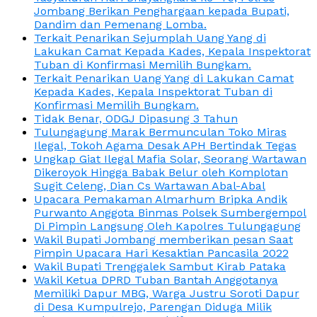
Jombang Berikan Penghargaan kepada Bupati,
Dandim dan Pemenang Lomba.
Terkait Penarikan Sejumplah Uang Yang di
Lakukan Camat Kepada Kades, Kepala Inspektorat
Tuban di Konfirmasi Memilih Bungkam.
Terkait Penarikan Uang Yang di Lakukan Camat
Kepada Kades, Kepala Inspektorat Tuban di
Konfirmasi Memilih Bungkam.
Tidak Benar, ODGJ Dipasung 3 Tahun
Tulungagung Marak Bermunculan Toko Miras
Ilegal, Tokoh Agama Desak APH Bertindak Tegas
Ungkap Giat Ilegal Mafia Solar, Seorang Wartawan
Dikeroyok Hingga Babak Belur oleh Komplotan
Sugit Celeng, Dian Cs Wartawan Abal-Abal
Upacara Pemakaman Almarhum Bripka Andik
Purwanto Anggota Binmas Polsek Sumbergempol
Di Pimpin Langsung Oleh Kapolres Tulungagung
Wakil Bupati Jombang memberikan pesan Saat
Pimpin Upacara Hari Kesaktian Pancasila 2022
Wakil Bupati Trenggalek Sambut Kirab Pataka
Wakil Ketua DPRD Tuban Bantah Anggotanya
Memiliki Dapur MBG, Warga Justru Soroti Dapur
di Desa Kumpulrejo, Parengan Diduga Milik