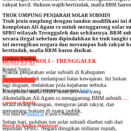
TRUK UMPUNG PENJARAH SOLAR SUBSIDI
Truk jenis umplung dengan tandon modifikasi ini
komplotan Ali Agam cs untuk menggarong solar sub
SPBU wilayah Trenggalek dan sekitarnya. BBM sub
secara ilegal sebelum dipindahkan ke truk tangki 
ini merugikan negara dan merampas hak rakyat ke
bertindak, mafia BBM harus disikat.
Continue Reading
BERITA PATROLI – TRENGGALEK
You may also like...
Related Topics:
Praktik penjarahan solar subsidi di Kabupaten
Trenggalek telah melampaui batas kewajaran. Ini bukan
Click to comment
lagi dugaan, melainkan pola kejahatan terbuka.
You must be logged in to post a comment
Login
Komplotan mafia BBM lintas provinsi yang
dikendalikan Ali Agam cs menggarong BBM subsidi
Leave a Reply
secara terang-terangan, menguras jatah rakyat, dan
menantang hukum di ruang publik.
You must be
logged in
to post a comment.
Setiap hari, puluhan ton solar subsidi disebut raib dari
More in Berita Nasional
sejumlah SPBU. Negara dirugikan miliaran rupiah,