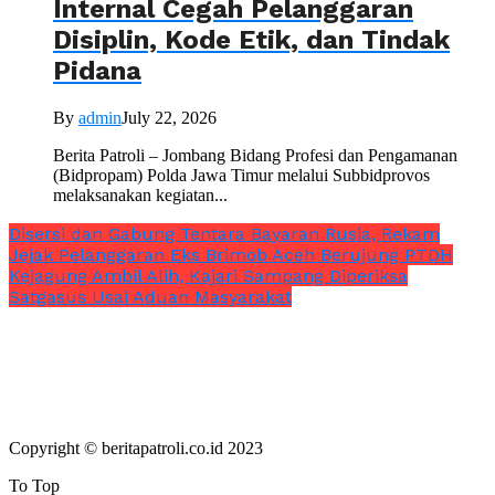
Internal Cegah Pelanggaran
Disiplin, Kode Etik, dan Tindak
Pidana
By
admin
July 22, 2026
Berita Patroli – Jombang Bidang Profesi dan Pengamanan
(Bidpropam) Polda Jawa Timur melalui Subbidprovos
melaksanakan kegiatan...
Disersi dan Gabung Tentara Bayaran Rusia, Rekam
Jejak Pelanggaran Eks Brimob Aceh Berujung PTDH
Kejagung Ambil Alih, Kajari Sampang Diperiksa
Satgasus Usai Aduan Masyarakat
Copyright © beritapatroli.co.id 2023
To Top