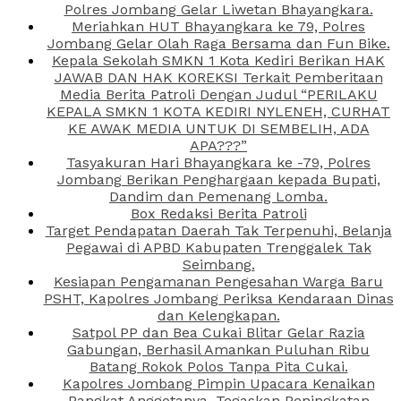
Polres Jombang Gelar Liwetan Bhayangkara.
Meriahkan HUT Bhayangkara ke 79, Polres
Jombang Gelar Olah Raga Bersama dan Fun Bike.
Kepala Sekolah SMKN 1 Kota Kediri Berikan HAK
JAWAB DAN HAK KOREKSI Terkait Pemberitaan
Media Berita Patroli Dengan Judul “PERILAKU
KEPALA SMKN 1 KOTA KEDIRI NYLENEH, CURHAT
KE AWAK MEDIA UNTUK DI SEMBELIH, ADA
APA???”
Tasyakuran Hari Bhayangkara ke -79, Polres
Jombang Berikan Penghargaan kepada Bupati,
Dandim dan Pemenang Lomba.
Box Redaksi Berita Patroli
Target Pendapatan Daerah Tak Terpenuhi, Belanja
Pegawai di APBD Kabupaten Trenggalek Tak
Seimbang.
Kesiapan Pengamanan Pengesahan Warga Baru
PSHT, Kapolres Jombang Periksa Kendaraan Dinas
dan Kelengkapan.
Satpol PP dan Bea Cukai Blitar Gelar Razia
Gabungan, Berhasil Amankan Puluhan Ribu
Batang Rokok Polos Tanpa Pita Cukai.
Kapolres Jombang Pimpin Upacara Kenaikan
Pangkat Anggotanya, Tegaskan Peningkatan