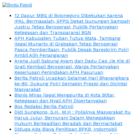
12 Dapur MBG di Bojonegoro Dibekukan karena
IPAL Bermasalah, SPPG Dekat Gunungan Sampah
Justru Tetap Beroperasi, Publik Pertanyakan
Ketegasan dan Transparansi BGN
APH Kabupaten Tuban Tutup Mata, Tambang
Ilegal Munarto di Grabakan Tetap Beroperasi
Pasca Pemberitaan, Publik Desak Bareskrim Polri
Ambil Alih Penanganan
Arena Judi Sabung Ayam dan Dadu Cap Jie Kie di
Grati Kembali Beroperasi, Warga Pertanyakan
Keseriusan Penindakan APH Pasuruan
Berita Patroli Ucapkan Selamat Hari Bhayangkara
ke-80, Dukung Polri Semakin Presisi dan Dicintai
Masyarakat
Bisnis Miras Ilegal Menggurita di Kota Blitar,
Ketegasan dan Nyali APH Dipertanyakan
Box Redaksi Berita Patroli
Didi Sungkono, S.H., M.H : Polisinya Masyarakat itu
Harus Jujur, Bernurani Dalam Menegakkan
Hukum Berkeadilan Beradab dan Bermartabat
Diduga Ada Biaya Penitipan BPKB, Indomobil