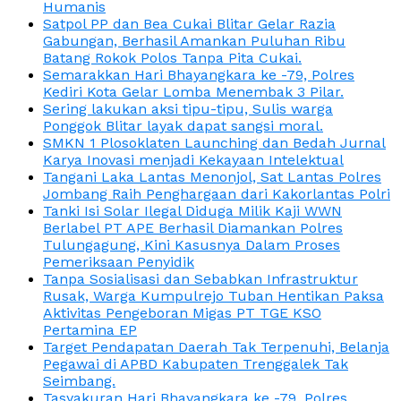
Humanis
Satpol PP dan Bea Cukai Blitar Gelar Razia
Gabungan, Berhasil Amankan Puluhan Ribu
Batang Rokok Polos Tanpa Pita Cukai.
Semarakkan Hari Bhayangkara ke -79, Polres
Kediri Kota Gelar Lomba Menembak 3 Pilar.
Sering lakukan aksi tipu-tipu, Sulis warga
Ponggok Blitar layak dapat sangsi moral.
SMKN 1 Plosoklaten Launching dan Bedah Jurnal
Karya Inovasi menjadi Kekayaan Intelektual
Tangani Laka Lantas Menonjol, Sat Lantas Polres
Jombang Raih Penghargaan dari Kakorlantas Polri
Tanki Isi Solar Ilegal Diduga Milik Kaji WWN
Berlabel PT APE Berhasil Diamankan Polres
Tulungagung, Kini Kasusnya Dalam Proses
Pemeriksaan Penyidik
Tanpa Sosialisasi dan Sebabkan Infrastruktur
Rusak, Warga Kumpulrejo Tuban Hentikan Paksa
Aktivitas Pengeboran Migas PT TGE KSO
Pertamina EP
Target Pendapatan Daerah Tak Terpenuhi, Belanja
Pegawai di APBD Kabupaten Trenggalek Tak
Seimbang.
Tasyakuran Hari Bhayangkara ke -79, Polres