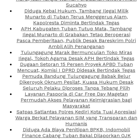
Sucahyo
Diduga Kebal Hukum, Tambang Ilegal Milik
Munarto di Tuban Terus Menggerus Alam,
Kapolresta Diminta Bertindak Tegas
APH Kabupaten Tuban Tutup Mata, Tambang
Ilegal Munarto di Grabakan Tetap Beroperasi
Pasca Pemberitaan, Publik Desak Bareskrim Polri
Ambil Alih Penanganan
Tulungagung Marak Bermunculan Toko Miras
Ilegal, Tokoh Agama Desak APH Bertindak Tegas
Dugaan Setoran 15 Persen Proyek APBD Tuban
Mencuat, Komisi I DPRD Didesak Bertindak Tegas
Pemuda Bandung Tulungagung Babak Belur
Dikeroyok Oknum Pesilat, Kuasa Hukum Desak
Seluruh Pelaku Diproses Tanpa Tebang Pilih
Layanan Pasporia di Car Free Day Magetan
Permudah Akses Pelayanan Keimigrasian bagi
Masyarakat
Satpas Satlantas Polres Kediri Kota Tuai Apresiasi
Warga Berkat Pelayanan SIM yang Transparan dan
Humanis
Diduga Ada Biaya Penitipan BPKB, Indomobil
Finance Cabang Tuban Bakal Dilaporkan OJK