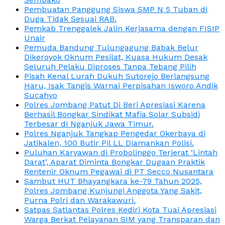
Pembuatan Panggung Siswa SMP N 5 Tuban di
Duga Tidak Sesuai RAB.
Pemkab Trenggalek Jalin Kerjasama dengan FISIP
Unair
Pemuda Bandung Tulungagung Babak Belur
Dikeroyok Oknum Pesilat, Kuasa Hukum Desak
Seluruh Pelaku Diproses Tanpa Tebang Pilih
Pisah Kenal Lurah Dukuh Sutorejo Berlangsung
Haru, Isak Tangis Warnai Perpisahan Isworo Andik
Sucahyo
Polres Jombang Patut Di Beri Apresiasi Karena
Berhasil Bongkar Sindikat Mafia Solar Subsidi
Terbesar di Nganjuk Jawa Timur.
Polres Nganjuk Tangkap Pengedar Okerbaya di
Jatikalen, 100 Butir Pil LL Diamankan Polisi.
Puluhan Karyawan di Probolinggo Terjerat ‘Lintah
Darat’, Aparat Diminta Bongkar Dugaan Praktik
Rentenir Oknum Pegawai di PT Secco Nusantara
Sambut HUT Bhayangkara ke-79 Tahun 2025,
Polres Jombang Kunjungi Anggota Yang Sakit,
Purna Polri dan Warakawuri.
Satpas Satlantas Polres Kediri Kota Tuai Apresiasi
Warga Berkat Pelayanan SIM yang Transparan dan