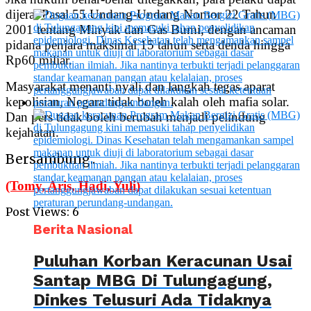
dijerat Pasal 55 Undang-Undang Nomor 22 Tahun
2001 tentang Minyak dan Gas Bumi, dengan ancaman
pidana penjara maksimal 15 tahun serta denda hingga
Rp60 miliar.
Masyarakat menanti nyali dan langkah tegas aparat
kepolisian, Negara tidak boleh kalah oleh mafia solar.
Dan pers tidak boleh berubah menjadi pelindung
kejahatan.
Bersambung..
(Tomy, Aris, Hadi, Yuli)
Post Views:
6
Berita Nasional
Puluhan Korban Keracunan Usai
Santap MBG Di Tulungagung,
Dinkes Telusuri Ada Tidaknya