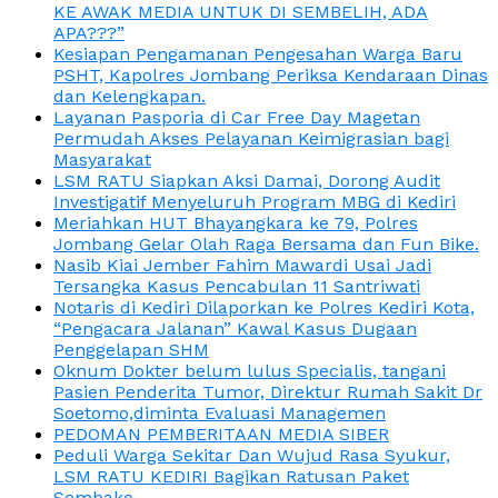
KE AWAK MEDIA UNTUK DI SEMBELIH, ADA
APA???”
Kesiapan Pengamanan Pengesahan Warga Baru
PSHT, Kapolres Jombang Periksa Kendaraan Dinas
dan Kelengkapan.
Layanan Pasporia di Car Free Day Magetan
Permudah Akses Pelayanan Keimigrasian bagi
Masyarakat
LSM RATU Siapkan Aksi Damai, Dorong Audit
Investigatif Menyeluruh Program MBG di Kediri
Meriahkan HUT Bhayangkara ke 79, Polres
Jombang Gelar Olah Raga Bersama dan Fun Bike.
Nasib Kiai Jember Fahim Mawardi Usai Jadi
Tersangka Kasus Pencabulan 11 Santriwati
Notaris di Kediri Dilaporkan ke Polres Kediri Kota,
“Pengacara Jalanan” Kawal Kasus Dugaan
Penggelapan SHM
Oknum Dokter belum lulus Specialis, tangani
Pasien Penderita Tumor, Direktur Rumah Sakit Dr
Soetomo,diminta Evaluasi Managemen
PEDOMAN PEMBERITAAN MEDIA SIBER
Peduli Warga Sekitar Dan Wujud Rasa Syukur,
LSM RATU KEDIRI Bagikan Ratusan Paket
Sembako