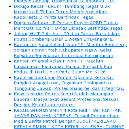
Finance Cabang Tuban Bakal Dilaporkan OJK
Diduga Kebal Hukum, Tambang Ilegal Milik
Munarto di Tuban Terus Menggerus Alam,
Kapolresta Diminta Bertindak Tegas
Dugaan Setoran 15 Persen Proyek APBD Tuban
Mencuat, Komisi I DPRD Didesak Bertindak Tegas
Jelang HUT Polri ke – 79 dan Tahun Baru Islam,
Polres Jombang Gelar Liwetan Bhayangkara.
Kantor Imigrasi Kelas II Non TPI Madiun Bersinergi
dengan Pemerintah Kabupaten Ngawi Gelar
Kegiatan Penyebaran Informasi Keimigrasian
Kantor Imigrasi Kelas II Non TPI Madiun
Laksanakan Pelayanan Paspor Simpatik Kali
Kedua di Hari Libur Pada Bulan Mei 2026
Kapolres Jombang Pimpin Upacara Kenaikan
Pangkat Anggotanya, Tegaskan Peningkatan
Tanggung Jawab, Profesionalisme, dan Integritas.
Kasatreskrim Polres Kediri Sudah Menangani
Laporan Masyarakat Secara Profesional Sesuai
Dengan Ketentuan Hukum.
Kepala Sekolah SMKN 1 Kota Kediri Berikan HAK
JAWAB DAN HAK KOREKSI Terkait Pemberitaan
Media Berita Patroli Dengan Judul “PERILAKU
KEPALA SMKN 1 KOTA KEDIRI NYLENEH, CURHAT