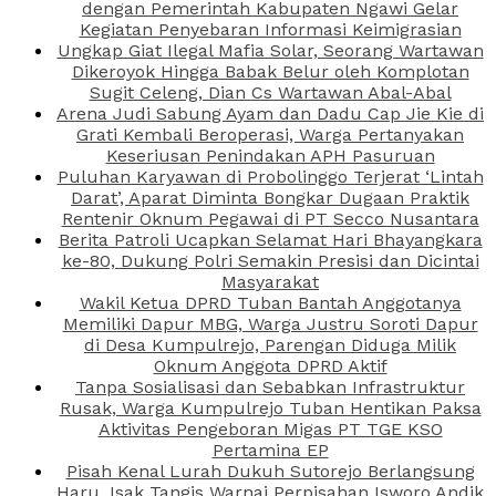
dengan Pemerintah Kabupaten Ngawi Gelar
Kegiatan Penyebaran Informasi Keimigrasian
Ungkap Giat Ilegal Mafia Solar, Seorang Wartawan
Dikeroyok Hingga Babak Belur oleh Komplotan
Sugit Celeng, Dian Cs Wartawan Abal-Abal
Arena Judi Sabung Ayam dan Dadu Cap Jie Kie di
Grati Kembali Beroperasi, Warga Pertanyakan
Keseriusan Penindakan APH Pasuruan
Puluhan Karyawan di Probolinggo Terjerat ‘Lintah
Darat’, Aparat Diminta Bongkar Dugaan Praktik
Rentenir Oknum Pegawai di PT Secco Nusantara
Berita Patroli Ucapkan Selamat Hari Bhayangkara
ke-80, Dukung Polri Semakin Presisi dan Dicintai
Masyarakat
Wakil Ketua DPRD Tuban Bantah Anggotanya
Memiliki Dapur MBG, Warga Justru Soroti Dapur
di Desa Kumpulrejo, Parengan Diduga Milik
Oknum Anggota DPRD Aktif
Tanpa Sosialisasi dan Sebabkan Infrastruktur
Rusak, Warga Kumpulrejo Tuban Hentikan Paksa
Aktivitas Pengeboran Migas PT TGE KSO
Pertamina EP
Pisah Kenal Lurah Dukuh Sutorejo Berlangsung
Haru, Isak Tangis Warnai Perpisahan Isworo Andik