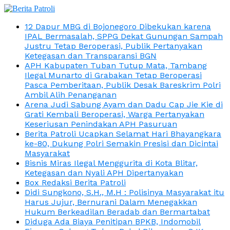
12 Dapur MBG di Bojonegoro Dibekukan karena
IPAL Bermasalah, SPPG Dekat Gunungan Sampah
Justru Tetap Beroperasi, Publik Pertanyakan
Ketegasan dan Transparansi BGN
APH Kabupaten Tuban Tutup Mata, Tambang
Ilegal Munarto di Grabakan Tetap Beroperasi
Pasca Pemberitaan, Publik Desak Bareskrim Polri
Ambil Alih Penanganan
Arena Judi Sabung Ayam dan Dadu Cap Jie Kie di
Grati Kembali Beroperasi, Warga Pertanyakan
Keseriusan Penindakan APH Pasuruan
Berita Patroli Ucapkan Selamat Hari Bhayangkara
ke-80, Dukung Polri Semakin Presisi dan Dicintai
Masyarakat
Bisnis Miras Ilegal Menggurita di Kota Blitar,
Ketegasan dan Nyali APH Dipertanyakan
Box Redaksi Berita Patroli
Didi Sungkono, S.H., M.H : Polisinya Masyarakat itu
Harus Jujur, Bernurani Dalam Menegakkan
Hukum Berkeadilan Beradab dan Bermartabat
Diduga Ada Biaya Penitipan BPKB, Indomobil