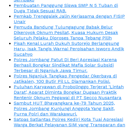
Pembuatan Panggung Siswa SMP N 5 Tuban di
Duga Tidak Sesuai RAB.
Pemkab Trenggalek Jalin Kerjasama dengan FISIP
Unair
Pemuda Bandung Tulungagung Babak Belur
Dikeroyok Oknum Pesilat, Kuasa Hukum Desak
Seluruh Pelaku Diproses Tanpa Tebang Pilih
Pisah Kenal Lurah Dukuh Sutorejo Berlangsung
Haru, Isak Tangis Warnai Perpisahan Isworo Andik
Sucahyo
Polres Jombang Patut Di Beri Apresiasi Karena
Berhasil Bongkar Sindikat Mafia Solar Subsidi
Terbesar di Nganjuk Jawa Timur.
Polres Nganjuk Tangkap Pengedar Okerbaya di
Jatikalen, 100 Butir Pil LL Diamankan Polisi.
Puluhan Karyawan di Probolinggo Terjerat ‘Lintah
Darat’, Aparat Diminta Bongkar Dugaan Praktik
Rentenir Oknum Pegawai di PT Secco Nusantara
Sambut HUT Bhayangkara ke-79 Tahun 2025,
Polres Jombang Kunjungi Anggota Yang Sakit,
Purna Polri dan Warakawuri.
Satpas Satlantas Polres Kediri Kota Tuai Apresiasi
Warga Berkat Pelayanan SIM yang Transparan dan