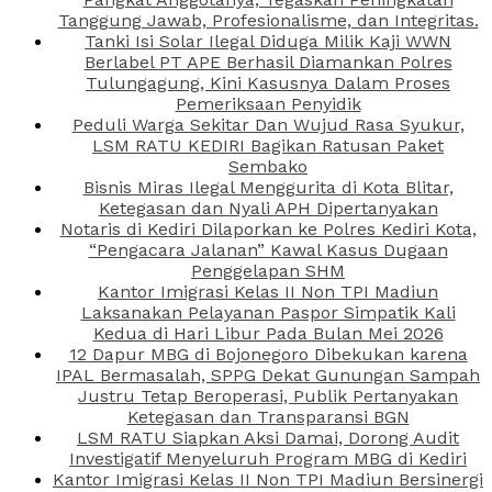
Tanggung Jawab, Profesionalisme, dan Integritas.
Tanki Isi Solar Ilegal Diduga Milik Kaji WWN
Berlabel PT APE Berhasil Diamankan Polres
Tulungagung, Kini Kasusnya Dalam Proses
Pemeriksaan Penyidik
Peduli Warga Sekitar Dan Wujud Rasa Syukur,
LSM RATU KEDIRI Bagikan Ratusan Paket
Sembako
Bisnis Miras Ilegal Menggurita di Kota Blitar,
Ketegasan dan Nyali APH Dipertanyakan
Notaris di Kediri Dilaporkan ke Polres Kediri Kota,
“Pengacara Jalanan” Kawal Kasus Dugaan
Penggelapan SHM
Kantor Imigrasi Kelas II Non TPI Madiun
Laksanakan Pelayanan Paspor Simpatik Kali
Kedua di Hari Libur Pada Bulan Mei 2026
12 Dapur MBG di Bojonegoro Dibekukan karena
IPAL Bermasalah, SPPG Dekat Gunungan Sampah
Justru Tetap Beroperasi, Publik Pertanyakan
Ketegasan dan Transparansi BGN
LSM RATU Siapkan Aksi Damai, Dorong Audit
Investigatif Menyeluruh Program MBG di Kediri
Kantor Imigrasi Kelas II Non TPI Madiun Bersinergi