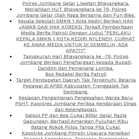
Polres Jombang Gelar Liwetan Bhayangkara.
Meriahkan HUT Bhayangkara ke 79, Polres
Jombang Gelar Olah Raga Bersama dan Fun Bike.
Kepala Sekolah SMKN 1 Kota Kediri Berikan HAK
JAWAB DAN HAK KOREKSI Terkait Pemberitaan
Media Berita Patroli Dengan Judul “PERILAKU
KEPALA SMKN 1 KOTA KEDIRI NYLENEH, CURHAT
KE AWAK MEDIA UNTUK DI SEMBELIH, ADA
APA???”
Tasyakuran Hari Bhayangkara ke -79, Polres
Jombang Berikan Penghargaan kepada Bupati,
Dandim dan Pemenang Lomba.
Box Redaksi Berita Patroli
Target Pendapatan Daerah Tak Terpenuhi, Belanja
Pegawai di APBD Kabupaten Trenggalek Tak
Seimbang.
Kesiapan Pengamanan Pengesahan Warga Baru
PSHT, Kapolres Jombang Periksa Kendaraan Dinas
dan Kelengkapan.
Satpol PP dan Bea Cukai Blitar Gelar Razia
Gabungan, Berhasil Amankan Puluhan Ribu
Batang Rokok Polos Tanpa Pita Cukai.
Kapolres Jombang Pimpin Upacara Kenaikan
Pangkat Anggotanya, Tegaskan Peningkatan