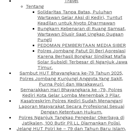
Travel
Tentang
Solidaritas Tanpa Batas, Puluhan
Wartawan Gelar Aksi di Kediri, Tuntut
Keadilan untuk Nyoto Dharmawan
Bungkam Kebenaran di Ruang Samsat,
Wartawan Diusir Saat Ungkap Dugaan
Pungli
PEDOMAN PEMBERITAAN MEDIA SIBER
Polres Jombang Patut Di Beri Apresiasi
Karena Berhasil Bongkar Sindikat Mafia
Solar Subsidi Terbesar di Nganjuk Jawa
Timur.
Sambut HUT Bhayangkara ke-79 Tahun 2025,
Polres Jombang Kunjungi Anggota Yang Sakit,
Purna Polri dan Warakawuri.
Semarakkan Hari Bhayangkara ke -79, Polres
Kediri Kota Gelar Lomba Menembak 3 Pilar.
Kasatreskrim Polres Kediri Sudah Menangani
Laporan Masyarakat Secara Profesional Sesuai
Dengan Ketentuan Hukum.
Polres Nganjuk Tangkap Pengedar Okerbaya di
Jatikalen, 100 Butir Pil LL Diamankan Polisi.
Jelang HUT Polri ke – 79 dan Tahun Baru Islam,