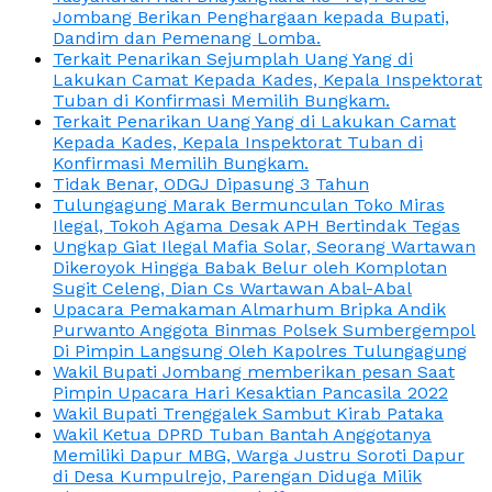
Jombang Berikan Penghargaan kepada Bupati,
Dandim dan Pemenang Lomba.
Terkait Penarikan Sejumplah Uang Yang di
Lakukan Camat Kepada Kades, Kepala Inspektorat
Tuban di Konfirmasi Memilih Bungkam.
Terkait Penarikan Uang Yang di Lakukan Camat
Kepada Kades, Kepala Inspektorat Tuban di
Konfirmasi Memilih Bungkam.
Tidak Benar, ODGJ Dipasung 3 Tahun
Tulungagung Marak Bermunculan Toko Miras
Ilegal, Tokoh Agama Desak APH Bertindak Tegas
Ungkap Giat Ilegal Mafia Solar, Seorang Wartawan
Dikeroyok Hingga Babak Belur oleh Komplotan
Sugit Celeng, Dian Cs Wartawan Abal-Abal
Upacara Pemakaman Almarhum Bripka Andik
Purwanto Anggota Binmas Polsek Sumbergempol
Di Pimpin Langsung Oleh Kapolres Tulungagung
Wakil Bupati Jombang memberikan pesan Saat
Pimpin Upacara Hari Kesaktian Pancasila 2022
Wakil Bupati Trenggalek Sambut Kirab Pataka
Wakil Ketua DPRD Tuban Bantah Anggotanya
Memiliki Dapur MBG, Warga Justru Soroti Dapur
di Desa Kumpulrejo, Parengan Diduga Milik