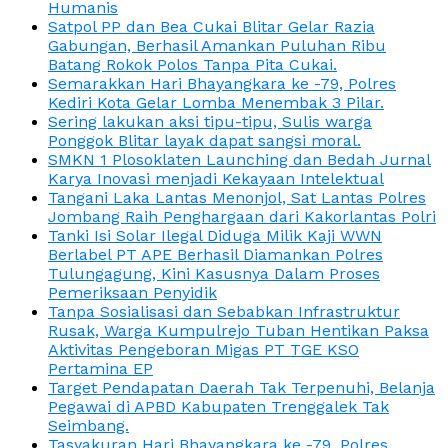
Humanis
Satpol PP dan Bea Cukai Blitar Gelar Razia
Gabungan, Berhasil Amankan Puluhan Ribu
Batang Rokok Polos Tanpa Pita Cukai.
Semarakkan Hari Bhayangkara ke -79, Polres
Kediri Kota Gelar Lomba Menembak 3 Pilar.
Sering lakukan aksi tipu-tipu, Sulis warga
Ponggok Blitar layak dapat sangsi moral.
SMKN 1 Plosoklaten Launching dan Bedah Jurnal
Karya Inovasi menjadi Kekayaan Intelektual
Tangani Laka Lantas Menonjol, Sat Lantas Polres
Jombang Raih Penghargaan dari Kakorlantas Polri
Tanki Isi Solar Ilegal Diduga Milik Kaji WWN
Berlabel PT APE Berhasil Diamankan Polres
Tulungagung, Kini Kasusnya Dalam Proses
Pemeriksaan Penyidik
Tanpa Sosialisasi dan Sebabkan Infrastruktur
Rusak, Warga Kumpulrejo Tuban Hentikan Paksa
Aktivitas Pengeboran Migas PT TGE KSO
Pertamina EP
Target Pendapatan Daerah Tak Terpenuhi, Belanja
Pegawai di APBD Kabupaten Trenggalek Tak
Seimbang.
Tasyakuran Hari Bhayangkara ke -79, Polres