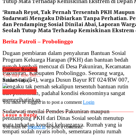
‘Rumah Reyot, Tak Pernah Tersentuh PKH Maupun
Sudarwati Mengaku Dibiarkan Tanpa Perhatian. P
dan Pendamping Sosial Dinilai Abai, Laporan Warga
Seolah Tutup Mata Terhadap Kemiskinan Ekstrem 
Berita Patroli – Probolinggo
Dugaan pembiaran dalam penyaluran Bantuan Sosial
Program Keluarga Harapan (PKH) dan bantuan bedah
rumah kembali mencuat di Desa Pakuniran, Kecamatan
Continue Reading
Pakuniran, Kabupaten Probolinggo. Seorang warga,
You may also like...
Sudarwati (54), warga Dusun Bayur RT 024/RW 007,
Related Topics:
mengaku tak pernah sekalipun tersentuh bantuan rutin
Click to comment
dari pemerintah, padahal kondisi ekonominya sangat
memprihatinkan.
You must be logged in to post a comment
Login
Sudarwati menilai Pemdes Pakuniran maupun
Leave a Reply
pendamping PKH dari Dinas Sosial seolah menutup
mata terhadap kondisi keluarganya. Rumah yang ia
You must be
logged in
to post a comment.
tempati sudah nyaris roboh, sementara pintu rumah