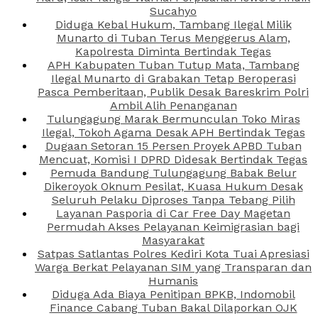
Sucahyo
Diduga Kebal Hukum, Tambang Ilegal Milik
Munarto di Tuban Terus Menggerus Alam,
Kapolresta Diminta Bertindak Tegas
APH Kabupaten Tuban Tutup Mata, Tambang
Ilegal Munarto di Grabakan Tetap Beroperasi
Pasca Pemberitaan, Publik Desak Bareskrim Polri
Ambil Alih Penanganan
Tulungagung Marak Bermunculan Toko Miras
Ilegal, Tokoh Agama Desak APH Bertindak Tegas
Dugaan Setoran 15 Persen Proyek APBD Tuban
Mencuat, Komisi I DPRD Didesak Bertindak Tegas
Pemuda Bandung Tulungagung Babak Belur
Dikeroyok Oknum Pesilat, Kuasa Hukum Desak
Seluruh Pelaku Diproses Tanpa Tebang Pilih
Layanan Pasporia di Car Free Day Magetan
Permudah Akses Pelayanan Keimigrasian bagi
Masyarakat
Satpas Satlantas Polres Kediri Kota Tuai Apresiasi
Warga Berkat Pelayanan SIM yang Transparan dan
Humanis
Diduga Ada Biaya Penitipan BPKB, Indomobil
Finance Cabang Tuban Bakal Dilaporkan OJK