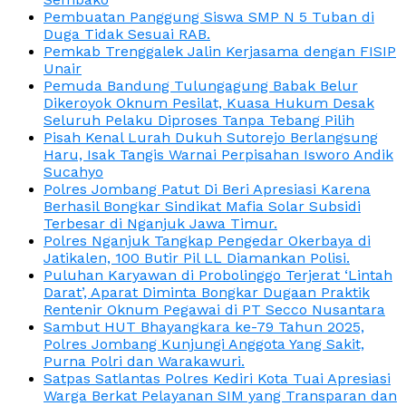
Pembuatan Panggung Siswa SMP N 5 Tuban di
Duga Tidak Sesuai RAB.
Pemkab Trenggalek Jalin Kerjasama dengan FISIP
Unair
Pemuda Bandung Tulungagung Babak Belur
Dikeroyok Oknum Pesilat, Kuasa Hukum Desak
Seluruh Pelaku Diproses Tanpa Tebang Pilih
Pisah Kenal Lurah Dukuh Sutorejo Berlangsung
Haru, Isak Tangis Warnai Perpisahan Isworo Andik
Sucahyo
Polres Jombang Patut Di Beri Apresiasi Karena
Berhasil Bongkar Sindikat Mafia Solar Subsidi
Terbesar di Nganjuk Jawa Timur.
Polres Nganjuk Tangkap Pengedar Okerbaya di
Jatikalen, 100 Butir Pil LL Diamankan Polisi.
Puluhan Karyawan di Probolinggo Terjerat ‘Lintah
Darat’, Aparat Diminta Bongkar Dugaan Praktik
Rentenir Oknum Pegawai di PT Secco Nusantara
Sambut HUT Bhayangkara ke-79 Tahun 2025,
Polres Jombang Kunjungi Anggota Yang Sakit,
Purna Polri dan Warakawuri.
Satpas Satlantas Polres Kediri Kota Tuai Apresiasi
Warga Berkat Pelayanan SIM yang Transparan dan