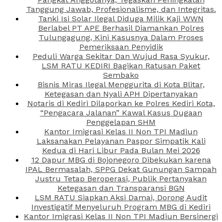
Tanggung Jawab, Profesionalisme, dan Integritas.
Tanki Isi Solar Ilegal Diduga Milik Kaji WWN
Berlabel PT APE Berhasil Diamankan Polres
Tulungagung, Kini Kasusnya Dalam Proses
Pemeriksaan Penyidik
Peduli Warga Sekitar Dan Wujud Rasa Syukur,
LSM RATU KEDIRI Bagikan Ratusan Paket
Sembako
Bisnis Miras Ilegal Menggurita di Kota Blitar,
Ketegasan dan Nyali APH Dipertanyakan
Notaris di Kediri Dilaporkan ke Polres Kediri Kota,
“Pengacara Jalanan” Kawal Kasus Dugaan
Penggelapan SHM
Kantor Imigrasi Kelas II Non TPI Madiun
Laksanakan Pelayanan Paspor Simpatik Kali
Kedua di Hari Libur Pada Bulan Mei 2026
12 Dapur MBG di Bojonegoro Dibekukan karena
IPAL Bermasalah, SPPG Dekat Gunungan Sampah
Justru Tetap Beroperasi, Publik Pertanyakan
Ketegasan dan Transparansi BGN
LSM RATU Siapkan Aksi Damai, Dorong Audit
Investigatif Menyeluruh Program MBG di Kediri
Kantor Imigrasi Kelas II Non TPI Madiun Bersinergi