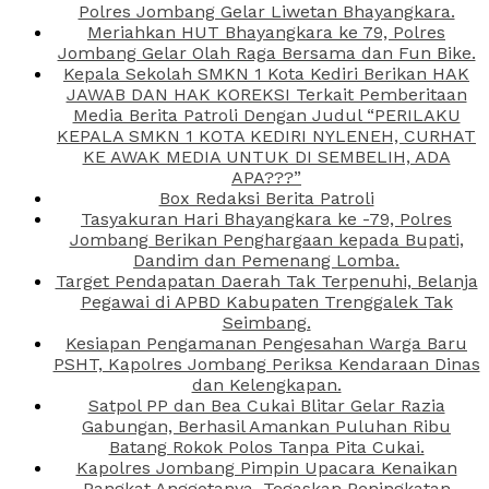
Polres Jombang Gelar Liwetan Bhayangkara.
Meriahkan HUT Bhayangkara ke 79, Polres
Jombang Gelar Olah Raga Bersama dan Fun Bike.
Kepala Sekolah SMKN 1 Kota Kediri Berikan HAK
JAWAB DAN HAK KOREKSI Terkait Pemberitaan
Media Berita Patroli Dengan Judul “PERILAKU
KEPALA SMKN 1 KOTA KEDIRI NYLENEH, CURHAT
KE AWAK MEDIA UNTUK DI SEMBELIH, ADA
APA???”
Box Redaksi Berita Patroli
Tasyakuran Hari Bhayangkara ke -79, Polres
Jombang Berikan Penghargaan kepada Bupati,
Dandim dan Pemenang Lomba.
Target Pendapatan Daerah Tak Terpenuhi, Belanja
Pegawai di APBD Kabupaten Trenggalek Tak
Seimbang.
Kesiapan Pengamanan Pengesahan Warga Baru
PSHT, Kapolres Jombang Periksa Kendaraan Dinas
dan Kelengkapan.
Satpol PP dan Bea Cukai Blitar Gelar Razia
Gabungan, Berhasil Amankan Puluhan Ribu
Batang Rokok Polos Tanpa Pita Cukai.
Kapolres Jombang Pimpin Upacara Kenaikan
Pangkat Anggotanya, Tegaskan Peningkatan