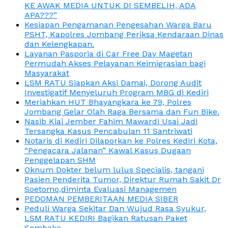
KE AWAK MEDIA UNTUK DI SEMBELIH, ADA
APA???”
Kesiapan Pengamanan Pengesahan Warga Baru
PSHT, Kapolres Jombang Periksa Kendaraan Dinas
dan Kelengkapan.
Layanan Pasporia di Car Free Day Magetan
Permudah Akses Pelayanan Keimigrasian bagi
Masyarakat
LSM RATU Siapkan Aksi Damai, Dorong Audit
Investigatif Menyeluruh Program MBG di Kediri
Meriahkan HUT Bhayangkara ke 79, Polres
Jombang Gelar Olah Raga Bersama dan Fun Bike.
Nasib Kiai Jember Fahim Mawardi Usai Jadi
Tersangka Kasus Pencabulan 11 Santriwati
Notaris di Kediri Dilaporkan ke Polres Kediri Kota,
“Pengacara Jalanan” Kawal Kasus Dugaan
Penggelapan SHM
Oknum Dokter belum lulus Specialis, tangani
Pasien Penderita Tumor, Direktur Rumah Sakit Dr
Soetomo,diminta Evaluasi Managemen
PEDOMAN PEMBERITAAN MEDIA SIBER
Peduli Warga Sekitar Dan Wujud Rasa Syukur,
LSM RATU KEDIRI Bagikan Ratusan Paket
Sembako