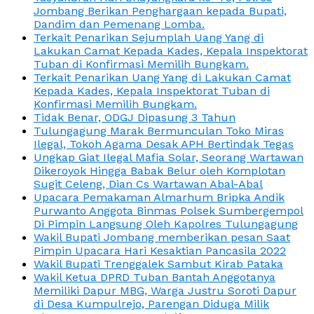
Jombang Berikan Penghargaan kepada Bupati,
Dandim dan Pemenang Lomba.
Terkait Penarikan Sejumplah Uang Yang di
Lakukan Camat Kepada Kades, Kepala Inspektorat
Tuban di Konfirmasi Memilih Bungkam.
Terkait Penarikan Uang Yang di Lakukan Camat
Kepada Kades, Kepala Inspektorat Tuban di
Konfirmasi Memilih Bungkam.
Tidak Benar, ODGJ Dipasung 3 Tahun
Tulungagung Marak Bermunculan Toko Miras
Ilegal, Tokoh Agama Desak APH Bertindak Tegas
Ungkap Giat Ilegal Mafia Solar, Seorang Wartawan
Dikeroyok Hingga Babak Belur oleh Komplotan
Sugit Celeng, Dian Cs Wartawan Abal-Abal
Upacara Pemakaman Almarhum Bripka Andik
Purwanto Anggota Binmas Polsek Sumbergempol
Di Pimpin Langsung Oleh Kapolres Tulungagung
Wakil Bupati Jombang memberikan pesan Saat
Pimpin Upacara Hari Kesaktian Pancasila 2022
Wakil Bupati Trenggalek Sambut Kirab Pataka
Wakil Ketua DPRD Tuban Bantah Anggotanya
Memiliki Dapur MBG, Warga Justru Soroti Dapur
di Desa Kumpulrejo, Parengan Diduga Milik