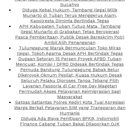
Sucahyo
Diduga Kebal Hukum, Tambang Ilegal Milik
Munarto di Tuban Terus Menggerus Alam,
Kapolresta Diminta Bertindak Tegas
APH Kabupaten Tuban Tutup Mata, Tambang
Ilegal Munarto di Grabakan Tetap Beroperasi
Pasca Pemberitaan, Publik Desak Bareskrim Polri
Ambil Alih Penanganan
Tulungagung Marak Bermunculan Toko Miras
Ilegal, Tokoh Agama Desak APH Bertindak Tegas
Dugaan Setoran 15 Persen Proyek APBD Tuban
Mencuat, Komisi I DPRD Didesak Bertindak Tegas
Pemuda Bandung Tulungagung Babak Belur
Dikeroyok Oknum Pesilat, Kuasa Hukum Desak
Seluruh Pelaku Diproses Tanpa Tebang Pilih
Layanan Pasporia di Car Free Day Magetan
Permudah Akses Pelayanan Keimigrasian bagi
Masyarakat
Satpas Satlantas Polres Kediri Kota Tuai Apresiasi
Warga Berkat Pelayanan SIM yang Transparan dan
Humanis
Diduga Ada Biaya Penitipan BPKB, Indomobil
Finance Cabang Tuban Bakal Dilaporkan OJK