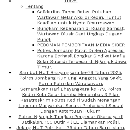
Travel
Tentang
Solidaritas Tanpa Batas, Puluhan
Wartawan Gelar Aksi di Kediri, Tuntut
Keadilan untuk Nyoto Dharmawan
Bungkam Kebenaran di Ruang Samsat,
Wartawan Diusir Saat Ungkap Dugaan
Pungli
PEDOMAN PEMBERITAAN MEDIA SIBER
Polres Jombang Patut Di Beri Apresiasi
Karena Berhasil Bongkar Sindikat Mafia
Solar Subsidi Terbesar di Nganjuk Jawa
Timur.
Sambut HUT Bhayangkara ke-79 Tahun 2025,
Polres Jombang Kunjungi Anggota Yang Sakit,
Purna Polri dan Warakawuri.
Semarakkan Hari Bhayangkara ke -79, Polres
Kediri Kota Gelar Lomba Menembak 3 Pilar.
Kasatreskrim Polres Kediri Sudah Menangani
Laporan Masyarakat Secara Profesional Sesuai
Dengan Ketentuan Hukum.
Polres Nganjuk Tangkap Pengedar Okerbaya di
Jatikalen, 100 Butir Pil LL Diamankan Polisi.
Jelang HUT Polri ke – 79 dan Tahun Baru Islam,