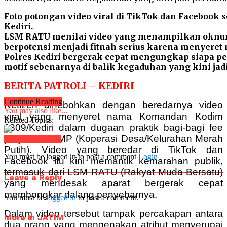
Foto potongan video viral di TikTok dan Facebook 
Kediri.
LSM RATU menilai video yang menampilkan oknum
berpotensi menjadi fitnah serius karena menyere
Polres Kediri bergerak cepat mengungkap siapa pe
motif sebenarnya di balik kegaduhan yang kini jadi
BERITA PATROLI – KEDIRI
Continue Reading
Netizen dihebohkan dengan beredarnya video
You may also like...
viral yang menyeret nama Komandan Kodim
Related Topics:
0809/Kediri dalam dugaan praktik bagi-bagi fee
proyek KDKMP (Koperasi Desa/Kelurahan Merah
Click to comment
Putih). Video yang beredar di TikTok dan
You must be logged in to post a comment
Login
Facebook itu kini memantik kemarahan publik,
termasuk dari LSM RATU (Rakyat Muda Bersatu)
Leave a Reply
yang mendesak aparat bergerak cepat
membongkar dalang penyebarnya.
You must be
logged in
to post a comment.
Dalam video tersebut tampak percakapan antara
More in JATIM
dua orang yang mengenakan atribut menyerupai