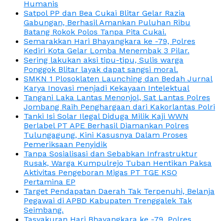
Humanis
Satpol PP dan Bea Cukai Blitar Gelar Razia
Gabungan, Berhasil Amankan Puluhan Ribu
Batang Rokok Polos Tanpa Pita Cukai.
Semarakkan Hari Bhayangkara ke -79, Polres
Kediri Kota Gelar Lomba Menembak 3 Pilar.
Sering lakukan aksi tipu-tipu, Sulis warga
Ponggok Blitar layak dapat sangsi moral.
SMKN 1 Plosoklaten Launching dan Bedah Jurnal
Karya Inovasi menjadi Kekayaan Intelektual
Tangani Laka Lantas Menonjol, Sat Lantas Polres
Jombang Raih Penghargaan dari Kakorlantas Polri
Tanki Isi Solar Ilegal Diduga Milik Kaji WWN
Berlabel PT APE Berhasil Diamankan Polres
Tulungagung, Kini Kasusnya Dalam Proses
Pemeriksaan Penyidik
Tanpa Sosialisasi dan Sebabkan Infrastruktur
Rusak, Warga Kumpulrejo Tuban Hentikan Paksa
Aktivitas Pengeboran Migas PT TGE KSO
Pertamina EP
Target Pendapatan Daerah Tak Terpenuhi, Belanja
Pegawai di APBD Kabupaten Trenggalek Tak
Seimbang.
Tasyakuran Hari Bhayangkara ke -79, Polres