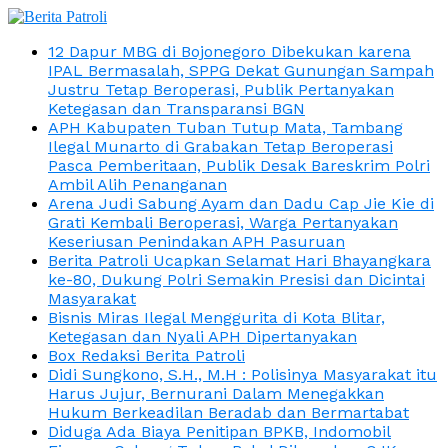
12 Dapur MBG di Bojonegoro Dibekukan karena
IPAL Bermasalah, SPPG Dekat Gunungan Sampah
Justru Tetap Beroperasi, Publik Pertanyakan
Ketegasan dan Transparansi BGN
APH Kabupaten Tuban Tutup Mata, Tambang
Ilegal Munarto di Grabakan Tetap Beroperasi
Pasca Pemberitaan, Publik Desak Bareskrim Polri
Ambil Alih Penanganan
Arena Judi Sabung Ayam dan Dadu Cap Jie Kie di
Grati Kembali Beroperasi, Warga Pertanyakan
Keseriusan Penindakan APH Pasuruan
Berita Patroli Ucapkan Selamat Hari Bhayangkara
ke-80, Dukung Polri Semakin Presisi dan Dicintai
Masyarakat
Bisnis Miras Ilegal Menggurita di Kota Blitar,
Ketegasan dan Nyali APH Dipertanyakan
Box Redaksi Berita Patroli
Didi Sungkono, S.H., M.H : Polisinya Masyarakat itu
Harus Jujur, Bernurani Dalam Menegakkan
Hukum Berkeadilan Beradab dan Bermartabat
Diduga Ada Biaya Penitipan BPKB, Indomobil