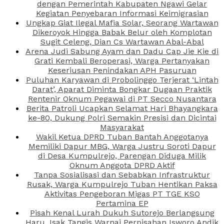
dengan Pemerintah Kabupaten Ngawi Gelar
Kegiatan Penyebaran Informasi Keimigrasian
Ungkap Giat Ilegal Mafia Solar, Seorang Wartawan
Dikeroyok Hingga Babak Belur oleh Komplotan
Sugit Celeng, Dian Cs Wartawan Abal-Abal
Arena Judi Sabung Ayam dan Dadu Cap Jie Kie di
Grati Kembali Beroperasi, Warga Pertanyakan
Keseriusan Penindakan APH Pasuruan
Puluhan Karyawan di Probolinggo Terjerat ‘Lintah
Darat’, Aparat Diminta Bongkar Dugaan Praktik
Rentenir Oknum Pegawai di PT Secco Nusantara
Berita Patroli Ucapkan Selamat Hari Bhayangkara
ke-80, Dukung Polri Semakin Presisi dan Dicintai
Masyarakat
Wakil Ketua DPRD Tuban Bantah Anggotanya
Memiliki Dapur MBG, Warga Justru Soroti Dapur
di Desa Kumpulrejo, Parengan Diduga Milik
Oknum Anggota DPRD Aktif
Tanpa Sosialisasi dan Sebabkan Infrastruktur
Rusak, Warga Kumpulrejo Tuban Hentikan Paksa
Aktivitas Pengeboran Migas PT TGE KSO
Pertamina EP
Pisah Kenal Lurah Dukuh Sutorejo Berlangsung
Haru, Isak Tangis Warnai Perpisahan Isworo Andik