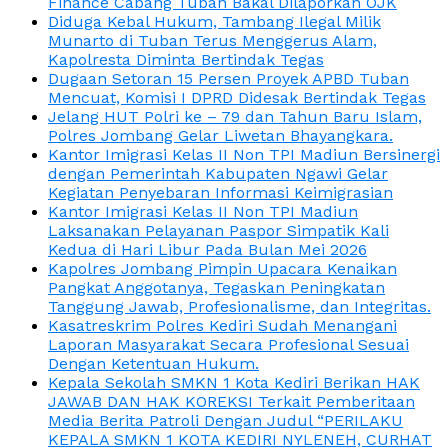
Finance Cabang Tuban Bakal Dilaporkan OJK
Diduga Kebal Hukum, Tambang Ilegal Milik
Munarto di Tuban Terus Menggerus Alam,
Kapolresta Diminta Bertindak Tegas
Dugaan Setoran 15 Persen Proyek APBD Tuban
Mencuat, Komisi I DPRD Didesak Bertindak Tegas
Jelang HUT Polri ke – 79 dan Tahun Baru Islam,
Polres Jombang Gelar Liwetan Bhayangkara.
Kantor Imigrasi Kelas II Non TPI Madiun Bersinergi
dengan Pemerintah Kabupaten Ngawi Gelar
Kegiatan Penyebaran Informasi Keimigrasian
Kantor Imigrasi Kelas II Non TPI Madiun
Laksanakan Pelayanan Paspor Simpatik Kali
Kedua di Hari Libur Pada Bulan Mei 2026
Kapolres Jombang Pimpin Upacara Kenaikan
Pangkat Anggotanya, Tegaskan Peningkatan
Tanggung Jawab, Profesionalisme, dan Integritas.
Kasatreskrim Polres Kediri Sudah Menangani
Laporan Masyarakat Secara Profesional Sesuai
Dengan Ketentuan Hukum.
Kepala Sekolah SMKN 1 Kota Kediri Berikan HAK
JAWAB DAN HAK KOREKSI Terkait Pemberitaan
Media Berita Patroli Dengan Judul “PERILAKU
KEPALA SMKN 1 KOTA KEDIRI NYLENEH, CURHAT