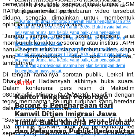
pemerintah jika tidak segera diusut tuntas. LSM
AKBP Ardi Kurniawan, S.H., S.I.K., CPHR memberikan
RATU juga menilai penyebaran video tersebut
penghargaan (reward) kepada...
diduga sengaja dimainkan untuk membentuk
opini liar di tengah masyarakat.
“Jangan sampai media sosial dijadikan alat
membunuh karakter seseorang atau institusi. APH
harus segera telusuri siapa pembuat video, siapa
yang menyebarkan, dan apa motifnya,”
tambahnya.
Di tengah ramainya sorotan publik, Letkol Inf.
Dhavid Nur Hadiansyah akhirnya buka suara.
JATIM
Dalam konferensi pers resmi di Makodim
0809/Kediri, Minggu (17/5/2026), Dandim dengan
Kantor Imigrasi Ponorogo
tegas membantah seluruh tuduhan yang beredar
Borong 6 Penghargaan dari
dalam video viral tersebut.
Kanwil Ditjen Imigrasi Jawa
“Saya nyatakan video itu tidak benar. Tidak ada
Timur, Bukti Kinerja Profesional
jual beli titik KDKMP, tidak ada penerimaan fee
dan Pelayanan Publik Berkualitas
seperti yang dituduhkan,” tegasnya di hadapan