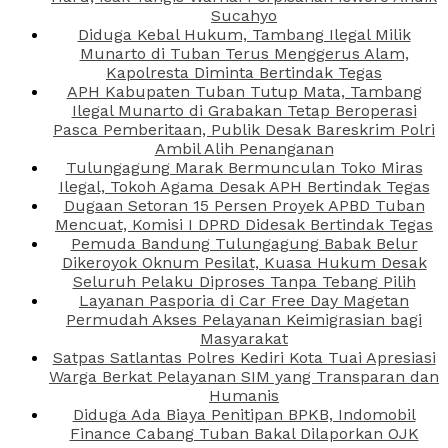
Sucahyo
Diduga Kebal Hukum, Tambang Ilegal Milik
Munarto di Tuban Terus Menggerus Alam,
Kapolresta Diminta Bertindak Tegas
APH Kabupaten Tuban Tutup Mata, Tambang
Ilegal Munarto di Grabakan Tetap Beroperasi
Pasca Pemberitaan, Publik Desak Bareskrim Polri
Ambil Alih Penanganan
Tulungagung Marak Bermunculan Toko Miras
Ilegal, Tokoh Agama Desak APH Bertindak Tegas
Dugaan Setoran 15 Persen Proyek APBD Tuban
Mencuat, Komisi I DPRD Didesak Bertindak Tegas
Pemuda Bandung Tulungagung Babak Belur
Dikeroyok Oknum Pesilat, Kuasa Hukum Desak
Seluruh Pelaku Diproses Tanpa Tebang Pilih
Layanan Pasporia di Car Free Day Magetan
Permudah Akses Pelayanan Keimigrasian bagi
Masyarakat
Satpas Satlantas Polres Kediri Kota Tuai Apresiasi
Warga Berkat Pelayanan SIM yang Transparan dan
Humanis
Diduga Ada Biaya Penitipan BPKB, Indomobil
Finance Cabang Tuban Bakal Dilaporkan OJK