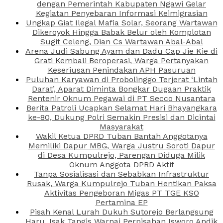
dengan Pemerintah Kabupaten Ngawi Gelar
Kegiatan Penyebaran Informasi Keimigrasian
Ungkap Giat Ilegal Mafia Solar, Seorang Wartawan
Dikeroyok Hingga Babak Belur oleh Komplotan
Sugit Celeng, Dian Cs Wartawan Abal-Abal
Arena Judi Sabung Ayam dan Dadu Cap Jie Kie di
Grati Kembali Beroperasi, Warga Pertanyakan
Keseriusan Penindakan APH Pasuruan
Puluhan Karyawan di Probolinggo Terjerat ‘Lintah
Darat’, Aparat Diminta Bongkar Dugaan Praktik
Rentenir Oknum Pegawai di PT Secco Nusantara
Berita Patroli Ucapkan Selamat Hari Bhayangkara
ke-80, Dukung Polri Semakin Presisi dan Dicintai
Masyarakat
Wakil Ketua DPRD Tuban Bantah Anggotanya
Memiliki Dapur MBG, Warga Justru Soroti Dapur
di Desa Kumpulrejo, Parengan Diduga Milik
Oknum Anggota DPRD Aktif
Tanpa Sosialisasi dan Sebabkan Infrastruktur
Rusak, Warga Kumpulrejo Tuban Hentikan Paksa
Aktivitas Pengeboran Migas PT TGE KSO
Pertamina EP
Pisah Kenal Lurah Dukuh Sutorejo Berlangsung
Haru, Isak Tangis Warnai Perpisahan Isworo Andik