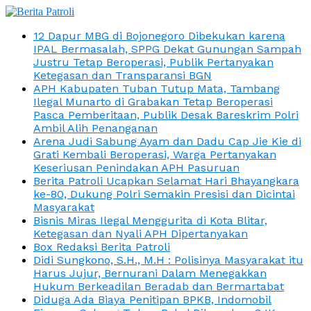
12 Dapur MBG di Bojonegoro Dibekukan karena
IPAL Bermasalah, SPPG Dekat Gunungan Sampah
Justru Tetap Beroperasi, Publik Pertanyakan
Ketegasan dan Transparansi BGN
APH Kabupaten Tuban Tutup Mata, Tambang
Ilegal Munarto di Grabakan Tetap Beroperasi
Pasca Pemberitaan, Publik Desak Bareskrim Polri
Ambil Alih Penanganan
Arena Judi Sabung Ayam dan Dadu Cap Jie Kie di
Grati Kembali Beroperasi, Warga Pertanyakan
Keseriusan Penindakan APH Pasuruan
Berita Patroli Ucapkan Selamat Hari Bhayangkara
ke-80, Dukung Polri Semakin Presisi dan Dicintai
Masyarakat
Bisnis Miras Ilegal Menggurita di Kota Blitar,
Ketegasan dan Nyali APH Dipertanyakan
Box Redaksi Berita Patroli
Didi Sungkono, S.H., M.H : Polisinya Masyarakat itu
Harus Jujur, Bernurani Dalam Menegakkan
Hukum Berkeadilan Beradab dan Bermartabat
Diduga Ada Biaya Penitipan BPKB, Indomobil