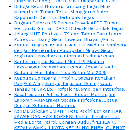
Finance Cabang Tuban Bakal Dilaporkan OJK
Diduga Kebal Hukum, Tambang Ilegal Milik
Munarto di Tuban Terus Menggerus Alam,
Kapolresta Diminta Bertindak Tegas
Dugaan Setoran 15 Persen Proyek APBD Tuban
Mencuat, Komisi I DPRD Didesak Bertindak Tegas
Jelang HUT Polri ke – 79 dan Tahun Baru Islam,
Polres Jombang Gelar Liwetan Bhayangkara.
Kantor Imigrasi Kelas II Non TPI Madiun Bersinergi
dengan Pemerintah Kabupaten Ngawi Gelar
Kegiatan Penyebaran Informasi Keimigrasian
Kantor Imigrasi Kelas II Non TPI Madiun
Laksanakan Pelayanan Paspor Simpatik Kali
Kedua di Hari Libur Pada Bulan Mei 2026
Kapolres Jombang Pimpin Upacara Kenaikan
Pangkat Anggotanya, Tegaskan Peningkatan
Tanggung Jawab, Profesionalisme, dan Integritas.
Kasatreskrim Polres Kediri Sudah Menangani
Laporan Masyarakat Secara Profesional Sesuai
Dengan Ketentuan Hukum.
Kepala Sekolah SMKN 1 Kota Kediri Berikan HAK
JAWAB DAN HAK KOREKSI Terkait Pemberitaan
Media Berita Patroli Dengan Judul “PERILAKU
KEPALA SMKN 1 KOTA KEDIRI NYLENEH, CURHAT