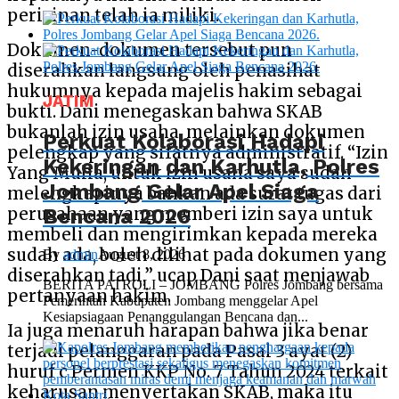
perizinan telah ia miliki.
Dokumen-dokumen tersebut pun
diserahkan langsung oleh penasihat
hukumnya kepada majelis hakim sebagai
JATIM
bukti. Dani menegaskan bahwa SKAB
bukanlah izin usaha, melainkan dokumen
Perkuat Kolaborasi Hadapi
pelengkap yang sifatnya administratif. “Izin
Kekeringan dan Karhutla, Polres
Yang Mulia, untuk izin usaha saya sudah
Jombang Gelar Apel Siaga
melengkapinya bahkan ada surat tugas dari
Bencana 2026
perusahaan yang memberi izin saya untuk
membeli dan mengirimkan kepada mereka
sudah ada, boleh dilihat pada dokumen yang
By
admin
August 8, 2026
diserahkan tadi,” ucap Dani saat menjawab
BERITA PATROLI – JOMBANG Polres Jombang bersama
pertanyaan hakim.
Pemerintah Kabupaten Jombang menggelar Apel
Kesiapsiagaan Penanggulangan Bencana dan...
Ia juga menaruh harapan bahwa jika benar
terjadi pelanggaran pada Pasal 3 ayat (2)
huruf c Permen KKP No. 7 Tahun 2024 terkait
keharusan menyertakan SKAB, maka itu