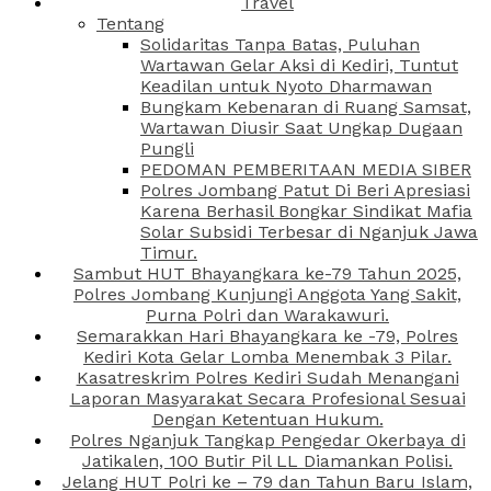
Travel
Tentang
Solidaritas Tanpa Batas, Puluhan
Wartawan Gelar Aksi di Kediri, Tuntut
Keadilan untuk Nyoto Dharmawan
Bungkam Kebenaran di Ruang Samsat,
Wartawan Diusir Saat Ungkap Dugaan
Pungli
PEDOMAN PEMBERITAAN MEDIA SIBER
Polres Jombang Patut Di Beri Apresiasi
Karena Berhasil Bongkar Sindikat Mafia
Solar Subsidi Terbesar di Nganjuk Jawa
Timur.
Sambut HUT Bhayangkara ke-79 Tahun 2025,
Polres Jombang Kunjungi Anggota Yang Sakit,
Purna Polri dan Warakawuri.
Semarakkan Hari Bhayangkara ke -79, Polres
Kediri Kota Gelar Lomba Menembak 3 Pilar.
Kasatreskrim Polres Kediri Sudah Menangani
Laporan Masyarakat Secara Profesional Sesuai
Dengan Ketentuan Hukum.
Polres Nganjuk Tangkap Pengedar Okerbaya di
Jatikalen, 100 Butir Pil LL Diamankan Polisi.
Jelang HUT Polri ke – 79 dan Tahun Baru Islam,