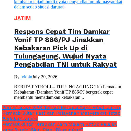
JATIM
Respons Cepat Tim Damkar
Yonif TP 886/PJ Jinakkan
Kebakaran Pick Up di
Tulungagung, Wujud Nyata
Pengabdian TNI untuk Rakyat
By
admin
July 20, 2026
BERITA PATROLI – TULUNGAGUNG Tim Pemadam
Kebakaran (Damkar) Yonif TP 886/PJ bergerak cepat
membantu memadamkan kebakaran...
Pemeriksaan KPK Terkait Korupsi Dana Hibah Jatim,
Pemkab Blitar Pastikan Pelayanan Masyarakat Tetap
Berjalan Lancar
Pemkot Blitar Terapkan Jam Malam untuk Pelajar,
yang Bandel Siap-Siap “Diamankan”