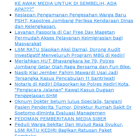
KE AWAK MEDIA UNTUK DI SEMBELIH, ADA
APA???”
Kesiapan Pengamanan Pengesahan Warga Baru
PSHT, Kapolres Jombang Periksa Kendaraan Dinas
dan Kelengkapan.
Layanan Pasporia di Car Free Day Magetan
Permudah Akses Pelayanan Keimigrasian bagi
Masyarakat
LSM RATU Siapkan Aksi Damai, Dorong Audit
Investigatif Menyeluruh Program MBG di Kediri
Meriahkan HUT Bhayangkara ke 79, Polres
Jombang Gelar Olah Raga Bersama dan Fun Bike.
Nasib Kiai Jember Fahim Mawardi Usai Jadi
Tersangka Kasus Pencabulan 11 Santriwati
Notaris di Kediri Dilaporkan ke Polres Kediri Kota,
“Pengacara Jalanan” Kawal Kasus Dugaan
Penggelapan SHM
Oknum Dokter belum lulus Specialis, tangani
Pasien Penderita Tumor, Direktur Rumah Sakit Dr
Soetomo,diminta Evaluasi Managemen
PEDOMAN PEMBERITAAN MEDIA SIBER
Peduli Warga Sekitar Dan Wujud Rasa Syukur,
LSM RATU KEDIRI Bagikan Ratusan Paket
Sembako