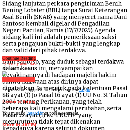
Sidang lanjutan perkara pengiriman Benih
Bening Lobster (BBL) tanpa Surat Keterangan
Asal Benih (SKAB) yang menyeret nama Dani
Santoso kembali digelar di Pengadilan
Negeri Pacitan, Kamis (17/7/2025). Agenda
sidang kali ini adalah pemeriksaan saksi
serta pengajuan bukti-bukti yang lengkap
dan valid dari pihak terdakwa.
Continue Reading
Dani Santoso, yang duduk sebagai terdakwa
You may also like...
dalam kasus ini, menyampaikan
Related Topics:
keyakinannya di hadapan majelis hakim
Click to comment
bahwa dakwaan atas dirinya dapat
dipatahkan. Ia merujuk pada ketentuan Pasal
You must be logged in to post a comment
Login
88 ayat (1) Jo Pasal 16 ayat (1) UU No. 31 Tahun
2004 tentang Perikanan, yang telah
Leave a Reply
beberapa kali mengalami perubahan, serta
You must be
logged in
to post a comment.
Pasal 55 ayat (1) ke-1 KUHP, yang
menurutnya tidak tepat dikenakan
More in JATIM
kepadanya karena seluruh dokumen