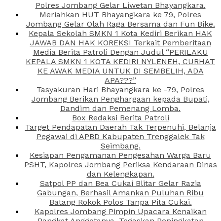
Polres Jombang Gelar Liwetan Bhayangkara.
Meriahkan HUT Bhayangkara ke 79, Polres
Jombang Gelar Olah Raga Bersama dan Fun Bike.
Kepala Sekolah SMKN 1 Kota Kediri Berikan HAK
JAWAB DAN HAK KOREKSI Terkait Pemberitaan
Media Berita Patroli Dengan Judul “PERILAKU
KEPALA SMKN 1 KOTA KEDIRI NYLENEH, CURHAT
KE AWAK MEDIA UNTUK DI SEMBELIH, ADA
APA???”
Tasyakuran Hari Bhayangkara ke -79, Polres
Jombang Berikan Penghargaan kepada Bupati,
Dandim dan Pemenang Lomba.
Box Redaksi Berita Patroli
Target Pendapatan Daerah Tak Terpenuhi, Belanja
Pegawai di APBD Kabupaten Trenggalek Tak
Seimbang.
Kesiapan Pengamanan Pengesahan Warga Baru
PSHT, Kapolres Jombang Periksa Kendaraan Dinas
dan Kelengkapan.
Satpol PP dan Bea Cukai Blitar Gelar Razia
Gabungan, Berhasil Amankan Puluhan Ribu
Batang Rokok Polos Tanpa Pita Cukai.
Kapolres Jombang Pimpin Upacara Kenaikan
Pangkat Anggotanya, Tegaskan Peningkatan