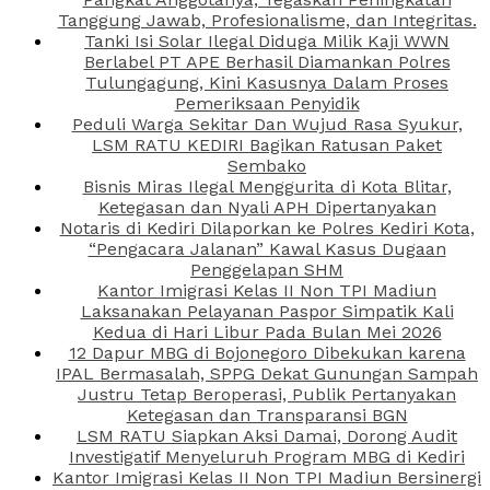
Tanggung Jawab, Profesionalisme, dan Integritas.
Tanki Isi Solar Ilegal Diduga Milik Kaji WWN
Berlabel PT APE Berhasil Diamankan Polres
Tulungagung, Kini Kasusnya Dalam Proses
Pemeriksaan Penyidik
Peduli Warga Sekitar Dan Wujud Rasa Syukur,
LSM RATU KEDIRI Bagikan Ratusan Paket
Sembako
Bisnis Miras Ilegal Menggurita di Kota Blitar,
Ketegasan dan Nyali APH Dipertanyakan
Notaris di Kediri Dilaporkan ke Polres Kediri Kota,
“Pengacara Jalanan” Kawal Kasus Dugaan
Penggelapan SHM
Kantor Imigrasi Kelas II Non TPI Madiun
Laksanakan Pelayanan Paspor Simpatik Kali
Kedua di Hari Libur Pada Bulan Mei 2026
12 Dapur MBG di Bojonegoro Dibekukan karena
IPAL Bermasalah, SPPG Dekat Gunungan Sampah
Justru Tetap Beroperasi, Publik Pertanyakan
Ketegasan dan Transparansi BGN
LSM RATU Siapkan Aksi Damai, Dorong Audit
Investigatif Menyeluruh Program MBG di Kediri
Kantor Imigrasi Kelas II Non TPI Madiun Bersinergi