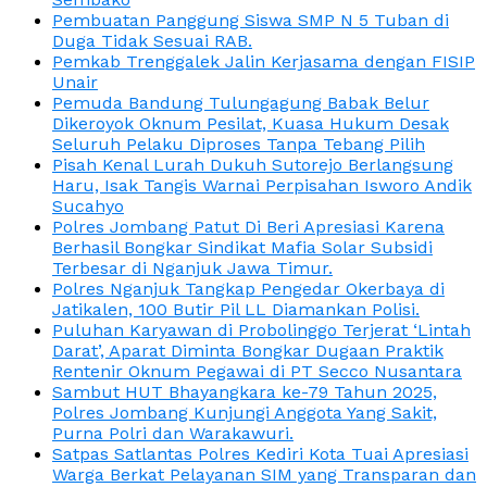
Pembuatan Panggung Siswa SMP N 5 Tuban di
Duga Tidak Sesuai RAB.
Pemkab Trenggalek Jalin Kerjasama dengan FISIP
Unair
Pemuda Bandung Tulungagung Babak Belur
Dikeroyok Oknum Pesilat, Kuasa Hukum Desak
Seluruh Pelaku Diproses Tanpa Tebang Pilih
Pisah Kenal Lurah Dukuh Sutorejo Berlangsung
Haru, Isak Tangis Warnai Perpisahan Isworo Andik
Sucahyo
Polres Jombang Patut Di Beri Apresiasi Karena
Berhasil Bongkar Sindikat Mafia Solar Subsidi
Terbesar di Nganjuk Jawa Timur.
Polres Nganjuk Tangkap Pengedar Okerbaya di
Jatikalen, 100 Butir Pil LL Diamankan Polisi.
Puluhan Karyawan di Probolinggo Terjerat ‘Lintah
Darat’, Aparat Diminta Bongkar Dugaan Praktik
Rentenir Oknum Pegawai di PT Secco Nusantara
Sambut HUT Bhayangkara ke-79 Tahun 2025,
Polres Jombang Kunjungi Anggota Yang Sakit,
Purna Polri dan Warakawuri.
Satpas Satlantas Polres Kediri Kota Tuai Apresiasi
Warga Berkat Pelayanan SIM yang Transparan dan