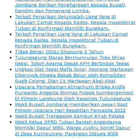
Jombang Berikan Penghargaan kepada Bupati,
Dandim dan Pemenang Lomba.
Terkait Penarikan Sejumplah Uang Yang di
Lakukan Camat Kepada Kades, Kepala Inspektorat
Tuban di Konfirmasi Memilih Bungkam.
Terkait Penarikan Uang Yang di Lakukan Camat
Kepada Kades, Kepala Inspektorat Tuban di
Konfirmasi Memilih Bungkam.
Tidak Benar, ODGJ Dipasung 3 Tahun
Tulungagung Marak Bermunculan Toko Miras
Ilegal, Tokoh Agama Desak APH Bertindak Tegas
Ungkap Giat Ilegal Mafia Solar, Seorang Wartawan
Dikeroyok Hingga Babak Belur oleh Komplotan
Sugit Celeng, Dian Cs Wartawan Abal-Abal
Upacara Pemakaman Almarhum Bripka Andik
Purwanto Anggota Binmas Polsek Sumbergempol
Di Pimpin Langsung Oleh Kapolres Tulungagung
Wakil Bupati Jombang memberikan pesan Saat
Pimpin Upacara Hari Kesaktian Pancasila 2022
Wakil Bupati Trenggalek Sambut Kirab Pataka
Wakil Ketua DPRD Tuban Bantah Anggotanya
Memiliki Dapur MBG, Warga Justru Soroti Dapur
di Desa Kumpulrejo, Parengan Diduga Milik