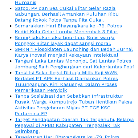
Humanis
Satpol PP dan Bea Cukai Blitar Gelar Razia
Gabungan, Berhasil Amankan Puluhan Ribu
Batang Rokok Polos Tanpa Pita Cukai.
Semarakkan Hari Bhayangkara ke -79, Polres
Kediri Kota Gelar Lomba Menembak 3 Pilar.
Sering lakukan aksi tipu-tipu, Sulis warga
Ponggok Blitar layak dapat sangsi moral.
SMKN 1 Plosoklaten Launching dan Bedah Jurnal
Karya Inovasi menjadi Kekayaan Intelektual
Tangani Laka Lantas Menonjol, Sat Lantas Polres
Jombang Raih Penghargaan dari Kakorlantas Polri
Tanki Isi Solar Ilegal Diduga Milik Kaji WWN
Berlabel PT APE Berhasil Diamankan Polres
Tulungagung, Kini Kasusnya Dalam Proses
Pemeriksaan Penyidik
Tanpa Sosialisasi dan Sebabkan Infrastruktur
Rusak, Warga Kumpulrejo Tuban Hentikan Paksa
Aktivitas Pengeboran Migas PT TGE KSO
Pertamina EP
Target Pendapatan Daerah Tak Terpenuhi, Belanja
Pegawai di APBD Kabupaten Trenggalek Tak
Seimbang.
Tasyakuran Hari Bhayangkara ke -79, Polres