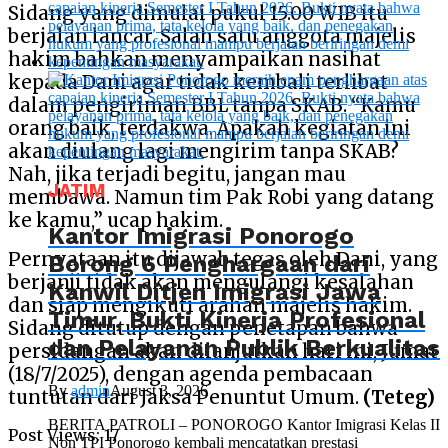
Sidang yang dimulai pukul 15.00 WIB itu
berjalan lancar. Salah satu anggota majelis
hakim bahkan menyampaikan nasihat
kepada Dani agar tidak kembali terlibat
dalam pengiriman BBL tanpa SKAB. “Kamu
orang baik, terdakwa. Apakah kegiatan ini
akan diulang lagi mengirim tanpa SKAB?
Nah, jika terjadi begitu, jangan mau
JATIM
membawa. Namun tim Pak Robi yang datang
ke kamu,” ucap hakim.
Kantor Imigrasi Ponorogo
Pernyataan itu dijawab tegas oleh Dani, yang
Borong 6 Penghargaan dari
berjanji tidak akan mengulangi kesalahan
Kanwil Ditjen Imigrasi Jawa
dan siap mengikuti arahan majelis hakim.
Timur, Bukti Kinerja Profesional
Sidang ditutup dengan penetapan bahwa
dan Pelayanan Publik Berkualitas
persidangan akan dilanjutkan hari ini, Jumat
(18/7/2025), dengan agenda pembacaan
By
admin
August 3, 2026
tuntutan dari Jaksa Penuntut Umum.
(Teteg)
BERITA PATROLI – PONOROGO Kantor Imigrasi Kelas II
Post Views:
17
Non TPI Ponorogo kembali mencatatkan prestasi