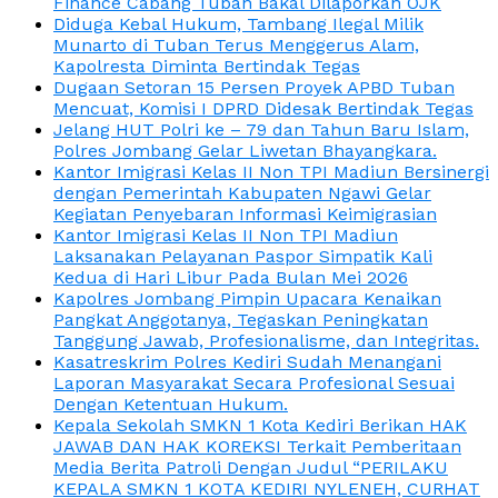
Finance Cabang Tuban Bakal Dilaporkan OJK
Diduga Kebal Hukum, Tambang Ilegal Milik
Munarto di Tuban Terus Menggerus Alam,
Kapolresta Diminta Bertindak Tegas
Dugaan Setoran 15 Persen Proyek APBD Tuban
Mencuat, Komisi I DPRD Didesak Bertindak Tegas
Jelang HUT Polri ke – 79 dan Tahun Baru Islam,
Polres Jombang Gelar Liwetan Bhayangkara.
Kantor Imigrasi Kelas II Non TPI Madiun Bersinergi
dengan Pemerintah Kabupaten Ngawi Gelar
Kegiatan Penyebaran Informasi Keimigrasian
Kantor Imigrasi Kelas II Non TPI Madiun
Laksanakan Pelayanan Paspor Simpatik Kali
Kedua di Hari Libur Pada Bulan Mei 2026
Kapolres Jombang Pimpin Upacara Kenaikan
Pangkat Anggotanya, Tegaskan Peningkatan
Tanggung Jawab, Profesionalisme, dan Integritas.
Kasatreskrim Polres Kediri Sudah Menangani
Laporan Masyarakat Secara Profesional Sesuai
Dengan Ketentuan Hukum.
Kepala Sekolah SMKN 1 Kota Kediri Berikan HAK
JAWAB DAN HAK KOREKSI Terkait Pemberitaan
Media Berita Patroli Dengan Judul “PERILAKU
KEPALA SMKN 1 KOTA KEDIRI NYLENEH, CURHAT