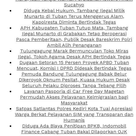
Sucahyo
Diduga Kebal Hukum, Tambang Ilegal Milik
Munarto di Tuban Terus Menggerus Alam,
Kapolresta Diminta Bertindak Tegas
APH Kabupaten Tuban Tutup Mata, Tambang
Ilegal Munarto di Grabakan Tetap Beroperasi
Pasca Pemberitaan, Publik Desak Bareskrim Polri
Ambil Alih Penanganan
Tulungagung Marak Bermunculan Toko Miras
Ilegal, Tokoh Agama Desak APH Bertindak Tegas
Dugaan Setoran 15 Persen Proyek APBD Tuban
Mencuat, Komisi I DPRD Didesak Bertindak Tegas
Pemuda Bandung Tulungagung Babak Belur
Dikeroyok Oknum Pesilat, Kuasa Hukum Desak
Seluruh Pelaku Diproses Tanpa Tebang Pilih
Layanan Pasporia di Car Free Day Magetan
Permudah Akses Pelayanan Keimigrasian bagi
Masyarakat
Satpas Satlantas Polres Kediri Kota Tuai Apresiasi
Warga Berkat Pelayanan SIM yang Transparan dan
Humanis
Diduga Ada Biaya Penitipan BPKB, Indomobil
Finance Cabang Tuban Bakal Dilaporkan OJK