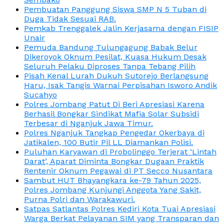
Pembuatan Panggung Siswa SMP N 5 Tuban di
Duga Tidak Sesuai RAB.
Pemkab Trenggalek Jalin Kerjasama dengan FISIP
Unair
Pemuda Bandung Tulungagung Babak Belur
Dikeroyok Oknum Pesilat, Kuasa Hukum Desak
Seluruh Pelaku Diproses Tanpa Tebang Pilih
Pisah Kenal Lurah Dukuh Sutorejo Berlangsung
Haru, Isak Tangis Warnai Perpisahan Isworo Andik
Sucahyo
Polres Jombang Patut Di Beri Apresiasi Karena
Berhasil Bongkar Sindikat Mafia Solar Subsidi
Terbesar di Nganjuk Jawa Timur.
Polres Nganjuk Tangkap Pengedar Okerbaya di
Jatikalen, 100 Butir Pil LL Diamankan Polisi.
Puluhan Karyawan di Probolinggo Terjerat ‘Lintah
Darat’, Aparat Diminta Bongkar Dugaan Praktik
Rentenir Oknum Pegawai di PT Secco Nusantara
Sambut HUT Bhayangkara ke-79 Tahun 2025,
Polres Jombang Kunjungi Anggota Yang Sakit,
Purna Polri dan Warakawuri.
Satpas Satlantas Polres Kediri Kota Tuai Apresiasi
Warga Berkat Pelayanan SIM yang Transparan dan