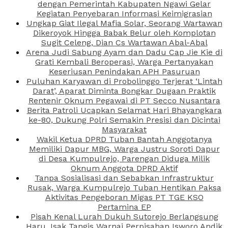
dengan Pemerintah Kabupaten Ngawi Gelar
Kegiatan Penyebaran Informasi Keimigrasian
Ungkap Giat Ilegal Mafia Solar, Seorang Wartawan
Dikeroyok Hingga Babak Belur oleh Komplotan
Sugit Celeng, Dian Cs Wartawan Abal-Abal
Arena Judi Sabung Ayam dan Dadu Cap Jie Kie di
Grati Kembali Beroperasi, Warga Pertanyakan
Keseriusan Penindakan APH Pasuruan
Puluhan Karyawan di Probolinggo Terjerat ‘Lintah
Darat’, Aparat Diminta Bongkar Dugaan Praktik
Rentenir Oknum Pegawai di PT Secco Nusantara
Berita Patroli Ucapkan Selamat Hari Bhayangkara
ke-80, Dukung Polri Semakin Presisi dan Dicintai
Masyarakat
Wakil Ketua DPRD Tuban Bantah Anggotanya
Memiliki Dapur MBG, Warga Justru Soroti Dapur
di Desa Kumpulrejo, Parengan Diduga Milik
Oknum Anggota DPRD Aktif
Tanpa Sosialisasi dan Sebabkan Infrastruktur
Rusak, Warga Kumpulrejo Tuban Hentikan Paksa
Aktivitas Pengeboran Migas PT TGE KSO
Pertamina EP
Pisah Kenal Lurah Dukuh Sutorejo Berlangsung
Haru, Isak Tangis Warnai Perpisahan Isworo Andik