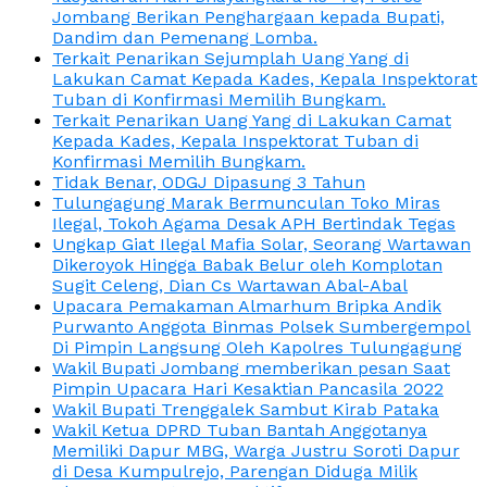
Jombang Berikan Penghargaan kepada Bupati,
Dandim dan Pemenang Lomba.
Terkait Penarikan Sejumplah Uang Yang di
Lakukan Camat Kepada Kades, Kepala Inspektorat
Tuban di Konfirmasi Memilih Bungkam.
Terkait Penarikan Uang Yang di Lakukan Camat
Kepada Kades, Kepala Inspektorat Tuban di
Konfirmasi Memilih Bungkam.
Tidak Benar, ODGJ Dipasung 3 Tahun
Tulungagung Marak Bermunculan Toko Miras
Ilegal, Tokoh Agama Desak APH Bertindak Tegas
Ungkap Giat Ilegal Mafia Solar, Seorang Wartawan
Dikeroyok Hingga Babak Belur oleh Komplotan
Sugit Celeng, Dian Cs Wartawan Abal-Abal
Upacara Pemakaman Almarhum Bripka Andik
Purwanto Anggota Binmas Polsek Sumbergempol
Di Pimpin Langsung Oleh Kapolres Tulungagung
Wakil Bupati Jombang memberikan pesan Saat
Pimpin Upacara Hari Kesaktian Pancasila 2022
Wakil Bupati Trenggalek Sambut Kirab Pataka
Wakil Ketua DPRD Tuban Bantah Anggotanya
Memiliki Dapur MBG, Warga Justru Soroti Dapur
di Desa Kumpulrejo, Parengan Diduga Milik