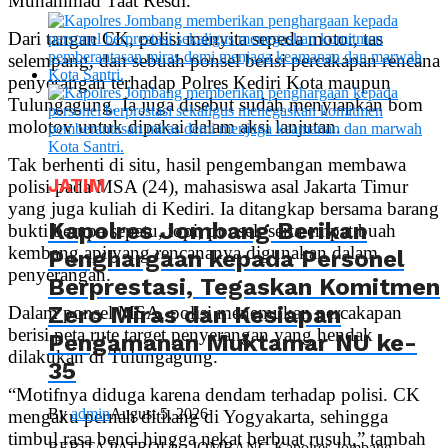
Muhammad Taat Resdi.
Dari tangan CK, polisi menyita sepeda motor, tas
selempang, dan sebuah ponsel berisi percakapan rencana
penyerangan terhadap Polres Kediri Kota maupun
Tulungagung. Ia juga disebut sudah menyiapkan bom
molotov untuk dipakai dalam aksi lanjutan.
Tak berhenti di situ, hasil pengembangan membawa
JATIM
polisi pada MSA (24), mahasiswa asal Jakarta Timur
yang juga kuliah di Kediri. Ia ditangkap bersama barang
Kapolres Jombang Berikan
bukti berupa sepatu, topi, ponsel, serta empat buah
kembang api yang rencananya digunakan dalam
Penghargaan kepada Personel
penyerangan.
Berprestasi, Tegaskan Komitmen
Zero Miras dan Kesiapan
Dalam ponsel MSA, polisi menemukan percakapan
berisi peta rute target penyerangan yang hendak
Pengamanan Muktamar NU ke-
dilakukan di Tulungagung.
35
“Motifnya diduga karena dendam terhadap polisi. CK
By
admin
August 5, 2026
mengaku pernah ditilang di Yogyakarta, sehingga
timbul rasa benci hingga nekat berbuat rusuh,” tambah
BERITA PATROLI – JOMBANG Kapolres Jombang,