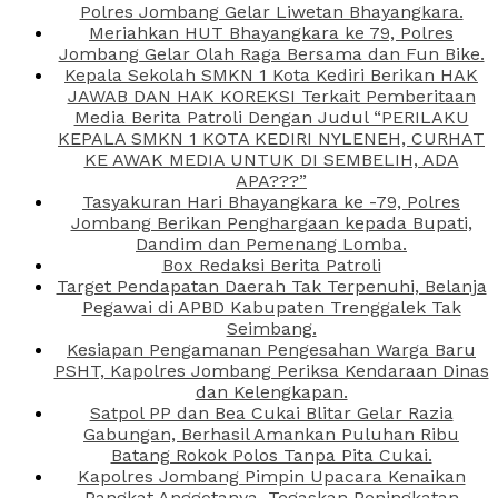
Polres Jombang Gelar Liwetan Bhayangkara.
Meriahkan HUT Bhayangkara ke 79, Polres
Jombang Gelar Olah Raga Bersama dan Fun Bike.
Kepala Sekolah SMKN 1 Kota Kediri Berikan HAK
JAWAB DAN HAK KOREKSI Terkait Pemberitaan
Media Berita Patroli Dengan Judul “PERILAKU
KEPALA SMKN 1 KOTA KEDIRI NYLENEH, CURHAT
KE AWAK MEDIA UNTUK DI SEMBELIH, ADA
APA???”
Tasyakuran Hari Bhayangkara ke -79, Polres
Jombang Berikan Penghargaan kepada Bupati,
Dandim dan Pemenang Lomba.
Box Redaksi Berita Patroli
Target Pendapatan Daerah Tak Terpenuhi, Belanja
Pegawai di APBD Kabupaten Trenggalek Tak
Seimbang.
Kesiapan Pengamanan Pengesahan Warga Baru
PSHT, Kapolres Jombang Periksa Kendaraan Dinas
dan Kelengkapan.
Satpol PP dan Bea Cukai Blitar Gelar Razia
Gabungan, Berhasil Amankan Puluhan Ribu
Batang Rokok Polos Tanpa Pita Cukai.
Kapolres Jombang Pimpin Upacara Kenaikan
Pangkat Anggotanya, Tegaskan Peningkatan