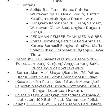
Travel
Tentang
Solidaritas Tanpa Batas, Puluhan
Wartawan Gelar Aksi di Kediri, Tuntut
Keadilan untuk Nyoto Dharmawan
Bungkam Kebenaran di Ruang Samsat,
Wartawan Diusir Saat Ungkap Dugaan
Pungli
PEDOMAN PEMBERITAAN MEDIA SIBER
Polres Jombang Patut Di Beri Apresiasi
Karena Berhasil Bongkar Sindikat Mafia
Solar Subsidi Terbesar di Nganjuk Jawa
Timur.
Sambut HUT Bhayangkara ke-79 Tahun 2025,
Polres Jombang Kunjungi Anggota Yang Sakit,
Purna Polri dan Warakawuri.
Semarakkan Hari Bhayangkara ke -79, Polres
Kediri Kota Gelar Lomba Menembak 3 Pilar.
Kasatreskrim Polres Kediri Sudah Menangani
Laporan Masyarakat Secara Profesional Sesuai
Dengan Ketentuan Hukum.
Polres Nganjuk Tangkap Pengedar Okerbaya di
Jatikalen, 100 Butir Pil LL Diamankan Polisi.
Jelang HUT Polri ke – 79 dan Tahun Baru Islam,