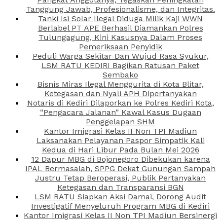
Tanggung Jawab, Profesionalisme, dan Integritas.
Tanki Isi Solar Ilegal Diduga Milik Kaji WWN
Berlabel PT APE Berhasil Diamankan Polres
Tulungagung, Kini Kasusnya Dalam Proses
Pemeriksaan Penyidik
Peduli Warga Sekitar Dan Wujud Rasa Syukur,
LSM RATU KEDIRI Bagikan Ratusan Paket
Sembako
Bisnis Miras Ilegal Menggurita di Kota Blitar,
Ketegasan dan Nyali APH Dipertanyakan
Notaris di Kediri Dilaporkan ke Polres Kediri Kota,
“Pengacara Jalanan” Kawal Kasus Dugaan
Penggelapan SHM
Kantor Imigrasi Kelas II Non TPI Madiun
Laksanakan Pelayanan Paspor Simpatik Kali
Kedua di Hari Libur Pada Bulan Mei 2026
12 Dapur MBG di Bojonegoro Dibekukan karena
IPAL Bermasalah, SPPG Dekat Gunungan Sampah
Justru Tetap Beroperasi, Publik Pertanyakan
Ketegasan dan Transparansi BGN
LSM RATU Siapkan Aksi Damai, Dorong Audit
Investigatif Menyeluruh Program MBG di Kediri
Kantor Imigrasi Kelas II Non TPI Madiun Bersinergi