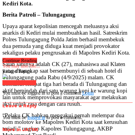
Kediri Kota.
Berita Patroli – Tulungagung
Upaya aparat kepolisian mencegah meluasnya aksi
anarkis di Kediri mulai membuahkan hasil. Satreskrim
Polres Tulungagung Polda Jatim berhasil membekuk
dua pemuda yang diduga kuat menjadi provokator
sekaligus pelaku pengrusakan di Mapolres Kediri Kota.
Continue Reading
Salah satunya adalah CK (27), mahasiswa asal Klaten
You may also like...
yang ditangkap saat bersembunyi di sebuah hotel di
Related Topics:
Tulungagung pada Rabu (4/9/2025) malam. CK
Click to comment
diketahui sempat tiga hari berada di Tulungagung dan
aktif berpindah dari satu warung kopi ke warung kopi
You must be logged in to post a comment
Login
lain untuk memprovokasi masyarakat agar melakukan
aksi unjuk rasa dengan cara rusuh.
Leave a Reply
“Pelaku CK bahkan mengakui pernah melempar dua
You must be
logged in
to post a comment.
bom molotov ke Mapolres Kediri Kota saat kerusuhan
terjadi,” ungkap Kapolres Tulungagung, AKBP
More in JATIM