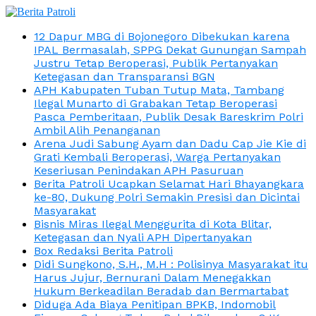
12 Dapur MBG di Bojonegoro Dibekukan karena
IPAL Bermasalah, SPPG Dekat Gunungan Sampah
Justru Tetap Beroperasi, Publik Pertanyakan
Ketegasan dan Transparansi BGN
APH Kabupaten Tuban Tutup Mata, Tambang
Ilegal Munarto di Grabakan Tetap Beroperasi
Pasca Pemberitaan, Publik Desak Bareskrim Polri
Ambil Alih Penanganan
Arena Judi Sabung Ayam dan Dadu Cap Jie Kie di
Grati Kembali Beroperasi, Warga Pertanyakan
Keseriusan Penindakan APH Pasuruan
Berita Patroli Ucapkan Selamat Hari Bhayangkara
ke-80, Dukung Polri Semakin Presisi dan Dicintai
Masyarakat
Bisnis Miras Ilegal Menggurita di Kota Blitar,
Ketegasan dan Nyali APH Dipertanyakan
Box Redaksi Berita Patroli
Didi Sungkono, S.H., M.H : Polisinya Masyarakat itu
Harus Jujur, Bernurani Dalam Menegakkan
Hukum Berkeadilan Beradab dan Bermartabat
Diduga Ada Biaya Penitipan BPKB, Indomobil