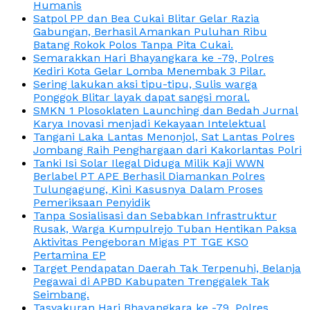
Humanis
Satpol PP dan Bea Cukai Blitar Gelar Razia
Gabungan, Berhasil Amankan Puluhan Ribu
Batang Rokok Polos Tanpa Pita Cukai.
Semarakkan Hari Bhayangkara ke -79, Polres
Kediri Kota Gelar Lomba Menembak 3 Pilar.
Sering lakukan aksi tipu-tipu, Sulis warga
Ponggok Blitar layak dapat sangsi moral.
SMKN 1 Plosoklaten Launching dan Bedah Jurnal
Karya Inovasi menjadi Kekayaan Intelektual
Tangani Laka Lantas Menonjol, Sat Lantas Polres
Jombang Raih Penghargaan dari Kakorlantas Polri
Tanki Isi Solar Ilegal Diduga Milik Kaji WWN
Berlabel PT APE Berhasil Diamankan Polres
Tulungagung, Kini Kasusnya Dalam Proses
Pemeriksaan Penyidik
Tanpa Sosialisasi dan Sebabkan Infrastruktur
Rusak, Warga Kumpulrejo Tuban Hentikan Paksa
Aktivitas Pengeboran Migas PT TGE KSO
Pertamina EP
Target Pendapatan Daerah Tak Terpenuhi, Belanja
Pegawai di APBD Kabupaten Trenggalek Tak
Seimbang.
Tasyakuran Hari Bhayangkara ke -79, Polres