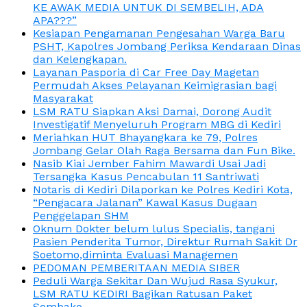
KE AWAK MEDIA UNTUK DI SEMBELIH, ADA
APA???”
Kesiapan Pengamanan Pengesahan Warga Baru
PSHT, Kapolres Jombang Periksa Kendaraan Dinas
dan Kelengkapan.
Layanan Pasporia di Car Free Day Magetan
Permudah Akses Pelayanan Keimigrasian bagi
Masyarakat
LSM RATU Siapkan Aksi Damai, Dorong Audit
Investigatif Menyeluruh Program MBG di Kediri
Meriahkan HUT Bhayangkara ke 79, Polres
Jombang Gelar Olah Raga Bersama dan Fun Bike.
Nasib Kiai Jember Fahim Mawardi Usai Jadi
Tersangka Kasus Pencabulan 11 Santriwati
Notaris di Kediri Dilaporkan ke Polres Kediri Kota,
“Pengacara Jalanan” Kawal Kasus Dugaan
Penggelapan SHM
Oknum Dokter belum lulus Specialis, tangani
Pasien Penderita Tumor, Direktur Rumah Sakit Dr
Soetomo,diminta Evaluasi Managemen
PEDOMAN PEMBERITAAN MEDIA SIBER
Peduli Warga Sekitar Dan Wujud Rasa Syukur,
LSM RATU KEDIRI Bagikan Ratusan Paket
Sembako