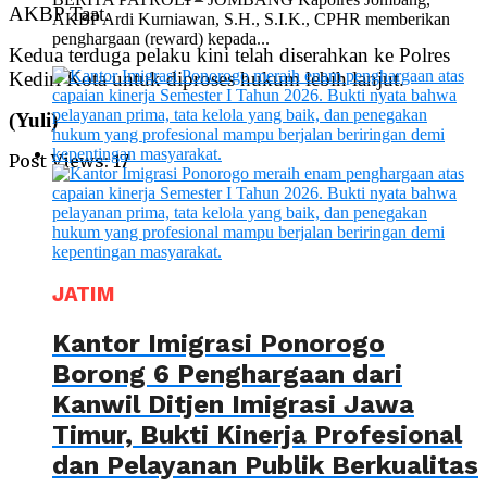
AKBP Taat.
AKBP Ardi Kurniawan, S.H., S.I.K., CPHR memberikan
penghargaan (reward) kepada...
Kedua terduga pelaku kini telah diserahkan ke Polres
Kediri Kota untuk diproses hukum lebih lanjut.
(Yuli)
Post Views:
17
JATIM
Kantor Imigrasi Ponorogo
Borong 6 Penghargaan dari
Kanwil Ditjen Imigrasi Jawa
Timur, Bukti Kinerja Profesional
dan Pelayanan Publik Berkualitas