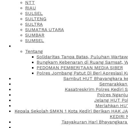
NTT
RIAU
SULSEL
SULTENG
SULTRA
SUMATRA UTARA
SUMBAR
SUMSEL
Tentang
Solidaritas Tanpa Batas, Puluhan Wartaw
Bungkam Kebenaran di Ruang Samsat, Wa
PEDOMAN PEMBERITAAN MEDIA SIBER
Polres Jombang Patut Di Beri Apresiasi K
Sambut HUT Bhayangkara ke-
Semarakkan H
Kasatreskrim Polres Kediri
Polres Nganju
Jelang HUT Pol
Meriahkan HUT
Kepala Sekolah SMKN 1 Kota Kediri Berikan HAK 
KEDIRI
Tasyakuran Hari Bhayangkara