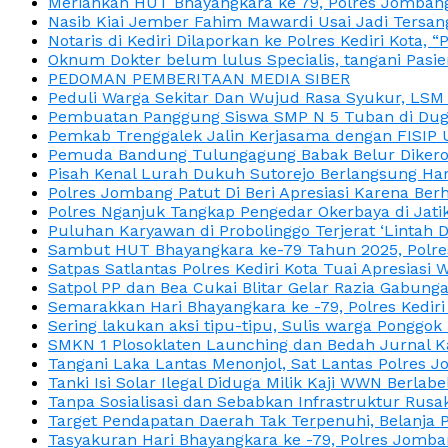
Meriahkan HUT Bhayangkara ke 79, Polres Jombang
Nasib Kiai Jember Fahim Mawardi Usai Jadi Tersan
Notaris di Kediri Dilaporkan ke Polres Kediri Kot
Oknum Dokter belum lulus Specialis, tangani Pasi
PEDOMAN PEMBERITAAN MEDIA SIBER
Peduli Warga Sekitar Dan Wujud Rasa Syukur, LS
Pembuatan Panggung Siswa SMP N 5 Tuban di Duga
Pemkab Trenggalek Jalin Kerjasama dengan FISIP 
Pemuda Bandung Tulungagung Babak Belur Dikeroy
Pisah Kenal Lurah Dukuh Sutorejo Berlangsung Har
Polres Jombang Patut Di Beri Apresiasi Karena Berh
Polres Nganjuk Tangkap Pengedar Okerbaya di Jatika
Puluhan Karyawan di Probolinggo Terjerat ‘Lintah 
Sambut HUT Bhayangkara ke-79 Tahun 2025, Polres
Satpas Satlantas Polres Kediri Kota Tuai Apresias
Satpol PP dan Bea Cukai Blitar Gelar Razia Gabung
Semarakkan Hari Bhayangkara ke -79, Polres Kedir
Sering lakukan aksi tipu-tipu, Sulis warga Ponggok 
SMKN 1 Plosoklaten Launching dan Bedah Jurnal Ka
Tangani Laka Lantas Menonjol, Sat Lantas Polres J
Tanki Isi Solar Ilegal Diduga Milik Kaji WWN Berl
Tanpa Sosialisasi dan Sebabkan Infrastruktur Rus
Target Pendapatan Daerah Tak Terpenuhi, Belanja
Tasyakuran Hari Bhayangkara ke -79, Polres Jom