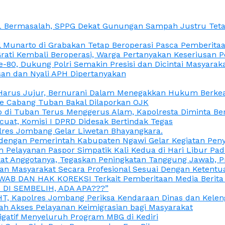
L Bermasalah, SPPG Dekat Gunungan Sampah Justru Tetap
unarto di Grabakan Tetap Beroperasi Pasca Pemberitaan
Grati Kembali Beroperasi, Warga Pertanyakan Keseriusan
e-80, Dukung Polri Semakin Presisi dan Dicintai Masyarak
gasan dan Nyali APH Dipertanyakan
itu Harus Jujur, Bernurani Dalam Menegakkan Hukum Berk
ce Cabang Tuban Bakal Dilaporkan OJK
 di Tuban Terus Menggerus Alam, Kapolresta Diminta Be
uat, Komisi I DPRD Didesak Bertindak Tegas
olres Jombang Gelar Liwetan Bhayangkara.
gi dengan Pemerintah Kabupaten Ngawi Gelar Kegiatan Pen
n Pelayanan Paspor Simpatik Kali Kedua di Hari Libur Pa
 Anggotanya, Tegaskan Peningkatan Tanggung Jawab, Prof
ran Masyarakat Secara Profesional Sesuai Dengan Ketent
JAWAB DAN HAK KOREKSI Terkait Pemberitaan Media Berit
DI SEMBELIH, ADA APA???”
, Kapolres Jombang Periksa Kendaraan Dinas dan Kelen
ah Akses Pelayanan Keimigrasian bagi Masyarakat
igatif Menyeluruh Program MBG di Kediri