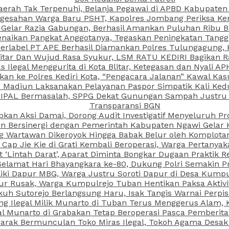
aerah Tak Terpenuhi, Belanja Pegawai di APBD Kabupaten
esahan Warga Baru PSHT, Kapolres Jombang Periksa Ken
r Gelar Razia Gabungan, Berhasil Amankan Puluhan Ribu B
aikan Pangkat Anggotanya, Tegaskan Peningkatan Tanggun
N Berlabel PT APE Berhasil Diamankan Polres Tulungagung
kitar Dan Wujud Rasa Syukur, LSM RATU KEDIRI Bagikan 
as Ilegal Menggurita di Kota Blitar, Ketegasan dan Nyali A
porkan ke Polres Kediri Kota, “Pengacara Jalanan” Kawal 
PI Madiun Laksanakan Pelayanan Paspor Simpatik Kali Ked
 IPAL Bermasalah, SPPG Dekat Gunungan Sampah Justru T
Transparansi BGN
kan Aksi Damai, Dorong Audit Investigatif Menyeluruh Pr
iun Bersinergi dengan Pemerintah Kabupaten Ngawi Gelar 
ang Wartawan Dikeroyok Hingga Babak Belur oleh Komplota
ap Jie Kie di Grati Kembali Beroperasi, Warga Pertany
t ‘Lintah Darat’, Aparat Diminta Bongkar Dugaan Praktik
Selamat Hari Bhayangkara ke-80, Dukung Polri Semakin Pr
ki Dapur MBG, Warga Justru Soroti Dapur di Desa Kumpu
ktur Rusak, Warga Kumpulrejo Tuban Hentikan Paksa Akti
kuh Sutorejo Berlangsung Haru, Isak Tangis Warnai Perpi
 Ilegal Milik Munarto di Tuban Terus Menggerus Alam, K
Munarto di Grabakan Tetap Beroperasi Pasca Pemberitaa
rak Bermunculan Toko Miras Ilegal, Tokoh Agama Desak