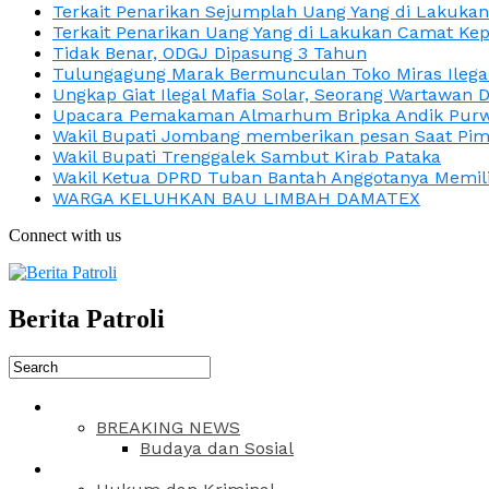
Terkait Penarikan Sejumplah Uang Yang di Lakuka
Terkait Penarikan Uang Yang di Lakukan Camat Kep
Tidak Benar, ODGJ Dipasung 3 Tahun
Tulungagung Marak Bermunculan Toko Miras Ilega
Ungkap Giat Ilegal Mafia Solar, Seorang Wartawan 
Upacara Pemakaman Almarhum Bripka Andik Purwa
Wakil Bupati Jombang memberikan pesan Saat Pimp
Wakil Bupati Trenggalek Sambut Kirab Pataka
Wakil Ketua DPRD Tuban Bantah Anggotanya Memili
WARGA KELUHKAN BAU LIMBAH DAMATEX
Connect with us
Berita Patroli
BREAKING NEWS
Budaya dan Sosial