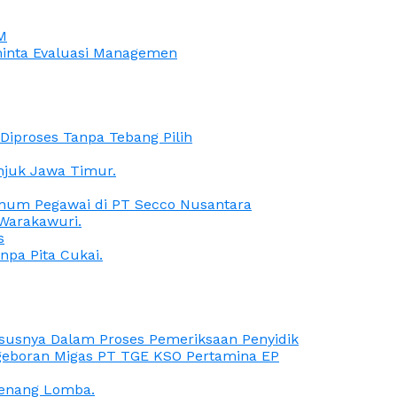
M
iminta Evaluasi Managemen
iproses Tanpa Tebang Pilih
anjuk Jawa Timur.
Oknum Pegawai di PT Secco Nusantara
Warakawuri.
s
npa Pita Cukai.
Kasusnya Dalam Proses Pemeriksaan Penyidik
ngeboran Migas PT TGE KSO Pertamina EP
menang Lomba.