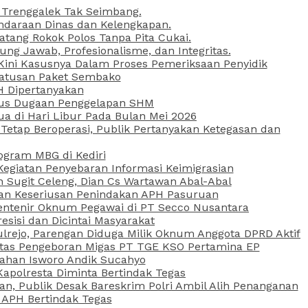
 Trenggalek Tak Seimbang.
daraan Dinas dan Kelengkapan.
atang Rokok Polos Tanpa Pita Cukai.
g Jawab, Profesionalisme, dan Integritas.
, Kini Kasusnya Dalam Proses Pemeriksaan Penyidik
Ratusan Paket Sembako
PH Dipertanyakan
Kasus Dugaan Penggelapan SHM
ua di Hari Libur Pada Bulan Mei 2026
etap Beroperasi, Publik Pertanyakan Ketegasan dan
ogram MBG di Kediri
Kegiatan Penyebaran Informasi Keimigrasian
n Sugit Celeng, Dian Cs Wartawan Abal-Abal
akan Keseriusan Penindakan APH Pasuruan
 Rentenir Oknum Pegawai di PT Secco Nusantara
esisi dan Dicintai Masyarakat
lrejo, Parengan Diduga Milik Oknum Anggota DPRD Aktif
vitas Pengeboran Migas PT TGE KSO Pertamina EP
sahan Isworo Andik Sucahyo
apolresta Diminta Bertindak Tegas
n, Publik Desak Bareskrim Polri Ambil Alih Penanganan
 APH Bertindak Tegas