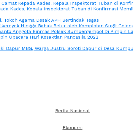
n Camat Kepada Kades, Kepala Inspektorat Tuban di Konf
ada Kades, Kepala Inspektorat Tuban di Konfirmasi Memi
l, Tokoh Agama Desak APH Bertindak Tegas
Dikeroyok Hingga Babak Belur oleh Komplotan Sugit Celen
nto Anggota Binmas Polsek Sumbergempol Di Pimpin La
in Upacara Hari Kesaktian Pancasila 2022
ki Dapur MBG, Warga Justru Soroti Dapur di Desa Kumpul
Berita Nasional
Ekonomi