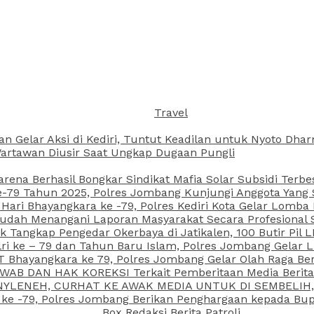
Travel
an Gelar Aksi di Kediri, Tuntut Keadilan untuk Nyoto Dh
rtawan Diusir Saat Ungkap Dugaan Pungli
arena Berhasil Bongkar Sindikat Mafia Solar Subsidi Terb
79 Tahun 2025, Polres Jombang Kunjungi Anggota Yang Sa
ari Bhayangkara ke -79, Polres Kediri Kota Gelar Lomba
 Sudah Menangani Laporan Masyarakat Secara Profesiona
k Tangkap Pengedar Okerbaya di Jatikalen, 100 Butir Pil L
ri ke – 79 dan Tahun Baru Islam, Polres Jombang Gelar 
 Bhayangkara ke 79, Polres Jombang Gelar Olah Raga Be
JAWAB DAN HAK KOREKSI Terkait Pemberitaan Media Beri
 NYLENEH, CURHAT KE AWAK MEDIA UNTUK DI SEMBELIH,
 ke -79, Polres Jombang Berikan Penghargaan kepada B
Box Redaksi Berita Patroli