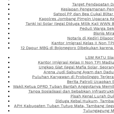
Target Pendapatan D
Kesiapan Pengamanan Peng
Satpol PP dan Bea Cukai Blita
Kapolres Jombang Pimpin Upacara Ken
Tanki Isi Solar Ilegal Diduga Milik Kaji WW
Peduli Warga Se
Bisnis Mir
Notaris di Kediri Dila
Kantor Imigrasi Kelas II Non T
12 Dapur MBG di Bojonegoro Dibekukan karena
LSM RATU Siap
Kantor Imigrasi Kelas II Non TPI Mad
Ungkap Giat Ilegal Mafia Solar, Seor
Arena Judi Sabung Ayam dan Dadu C
Puluhan Karyawan di Probolinggo Terjera
Berita Patroli Ucapkan 
Wakil Ketua DPRD Tuban Bantah Anggotanya Memili
Tanpa Sosialisasi dan Sebabkan Infrastru
Pisah Kenal Lurah Du
Diduga Kebal Hukum, Tambang
APH Kabupaten Tuban Tutup Mata, Tambang Ilegal 
Tulungagung Ma