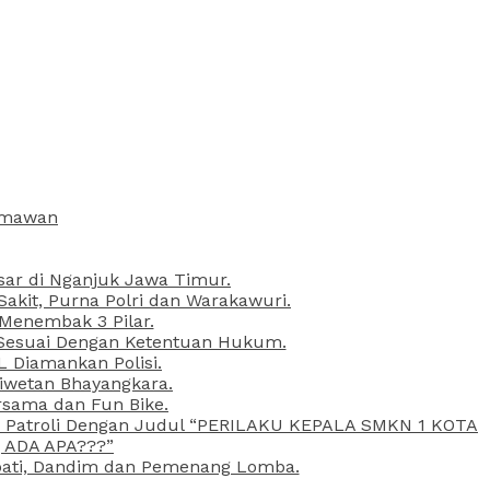
armawan
esar di Nganjuk Jawa Timur.
kit, Purna Polri dan Warakawuri.
 Menembak 3 Pilar.
l Sesuai Dengan Ketentuan Hukum.
L Diamankan Polisi.
Liwetan Bhayangkara.
rsama dan Fun Bike.
ta Patroli Dengan Judul “PERILAKU KEPALA SMKN 1 KOTA
 ADA APA???”
upati, Dandim dan Pemenang Lomba.