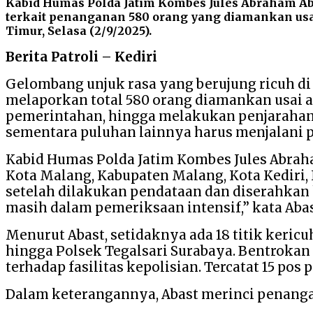
Kabid Humas Polda Jatim Kombes Jules Abraham A
terkait penanganan 580 orang yang diamankan usa
Timur, Selasa (2/9/2025).
Berita Patroli – Kediri
Gelombang unjuk rasa yang berujung ricuh di
melaporkan total 580 orang diamankan usai 
pemerintahan, hingga melakukan penjarahan d
sementara puluhan lainnya harus menjalani 
Kabid Humas Polda Jatim Kombes Jules Abraha
Kota Malang, Kabupaten Malang, Kota Kediri, 
setelah dilakukan pendataan dan diserahkan 
masih dalam pemeriksaan intensif,” kata Abast
Menurut Abast, setidaknya ada 18 titik keric
hingga Polsek Tegalsari Surabaya. Bentrokan
terhadap fasilitas kepolisian. Tercatat 15 pos 
Dalam keterangannya, Abast merinci penang