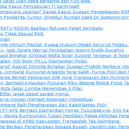
 Gelar Olah Raga Bersama dan Fun Bike.
gka Kasus Pencabulan 11 Santriwati
a, “Pengacara Jalanan” Kawal Kasus Dugaan Penggelapan SH
en Penderita Tumor, Direktur Rumah Sakit Dr Soetomo,d
M RATU KEDIRI Bagikan Ratusan Paket Sembako
 Tidak Sesuai RAB.
Unair
ok Oknum Pesilat, Kuasa Hukum Desak Seluruh Pelaku D
u, Isak Tangis Warnai Perpisahan Isworo Andik Sucahyo
asil Bongkar Sindikat Mafia Solar Subsidi Terbesar di Ng
len, 100 Butir Pil LL Diamankan Polisi.
Darat’, Aparat Diminta Bongkar Dugaan Praktik Rentenir 
 Jombang Kunjungi Anggota Yang Sakit, Purna Polri dan 
i Warga Berkat Pelayanan SIM yang Transparan dan Humani
an, Berhasil Amankan Puluhan Ribu Batang Rokok Polos Ta
i Kota Gelar Lomba Menembak 3 Pilar.
Blitar layak dapat sangsi moral.
rya Inovasi menjadi Kekayaan Intelektual
ombang Raih Penghargaan dari Kakorlantas Polri
abel PT APE Berhasil Diamankan Polres Tulungagung, Kini 
ak, Warga Kumpulrejo Tuban Hentikan Paksa Aktivitas Pe
 Pegawai di APBD Kabupaten Trenggalek Tak Seimbang.
bang Berikan Penghargaan kepada Bupati, Dandim dan Pe