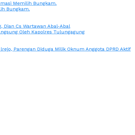
irmasi Memilih Bungkam.
lih Bungkam.
g, Dian Cs Wartawan Abal-Abal
ngsung Oleh Kapolres Tulungagung
rejo, Parengan Diduga Milik Oknum Anggota DPRD Aktif