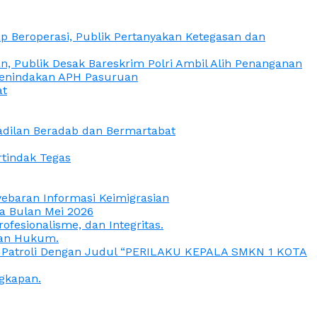
 Beroperasi, Publik Pertanyakan Ketegasan dan
, Publik Desak Bareskrim Polri Ambil Alih Penanganan
 Penindakan APH Pasuruan
at
eadilan Beradab dan Bermartabat
rtindak Tegas
yebaran Informasi Keimigrasian
da Bulan Mei 2026
esionalisme, dan Integritas.
uan Hukum.
a Patroli Dengan Judul “PERILAKU KEPALA SMKN 1 KOTA
gkapan.