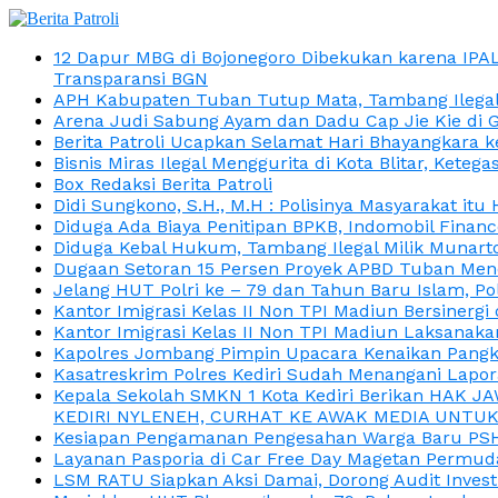
12 Dapur MBG di Bojonegoro Dibekukan karena IPA
Transparansi BGN
APH Kabupaten Tuban Tutup Mata, Tambang Ilegal M
Arena Judi Sabung Ayam dan Dadu Cap Jie Kie di 
Berita Patroli Ucapkan Selamat Hari Bhayangkara k
Bisnis Miras Ilegal Menggurita di Kota Blitar, Kete
Box Redaksi Berita Patroli
Didi Sungkono, S.H., M.H : Polisinya Masyarakat 
Diduga Ada Biaya Penitipan BPKB, Indomobil Finan
Diduga Kebal Hukum, Tambang Ilegal Milik Munarto
Dugaan Setoran 15 Persen Proyek APBD Tuban Menc
Jelang HUT Polri ke – 79 dan Tahun Baru Islam, P
Kantor Imigrasi Kelas II Non TPI Madiun Bersiner
Kantor Imigrasi Kelas II Non TPI Madiun Laksanaka
Kapolres Jombang Pimpin Upacara Kenaikan Pangkat
Kasatreskrim Polres Kediri Sudah Menangani Lapo
Kepala Sekolah SMKN 1 Kota Kediri Berikan HAK 
KEDIRI NYLENEH, CURHAT KE AWAK MEDIA UNTUK 
Kesiapan Pengamanan Pengesahan Warga Baru PSHT
Layanan Pasporia di Car Free Day Magetan Permud
LSM RATU Siapkan Aksi Damai, Dorong Audit Invest